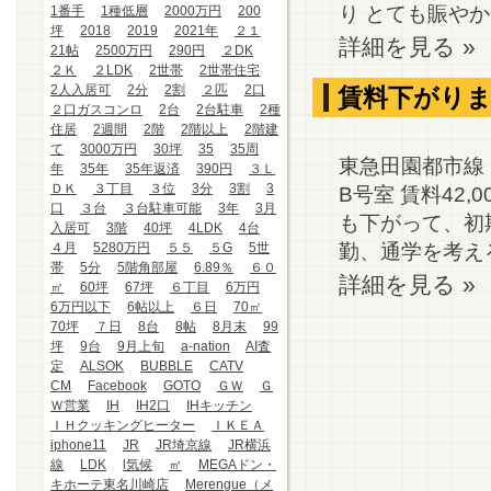
り とても賑やかで
1番手
1種低層
2000万円
200
坪
2018
2019
2021年
２１
詳細を見る »
21帖
2500万円
290円
２DK
２Ｋ
２LDK
2世帯
2世帯住宅
2人入居可
2分
2割
２匹
2口
賃料下がり
２口ガスコンロ
2台
2台駐車
2種
住居
2週間
2階
2階以上
2階建
て
3000万円
30坪
35
35周
東急田園都市線
年
35年
35年返済
390円
３Ｌ
ＤＫ
３丁目
３位
3分
3割
3
B号室 賃料42
口
３台
３台駐車可能
3年
3月
も下がって、初
入居可
3階
40坪
4LDK
4台
勤、通学を考える
４月
5280万円
５５
５G
5世
帯
5分
5階角部屋
6.89％
６０
詳細を見る »
㎡
60坪
67坪
６丁目
6万円
6万円以下
6帖以上
６日
70㎡
70坪
７日
8台
8帖
8月末
99
坪
9台
9月上旬
a-nation
AI査
定
ALSOK
BUBBLE
CATV
CM
Facebook
GOTO
ＧＷ
Ｇ
Ｗ営業
IH
IH2口
IHキッチン
ＩＨクッキングヒーター
ＩＫＥＡ
iphone11
JR
JR埼京線
JR横浜
線
LDK
l気候
㎡
MEGAドン・
キホーテ東名川崎店
Merengue（メ