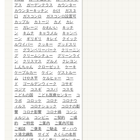
アス
ガーデンテラス
カウンター
カウンターキッチン
かけ
ガス３
口
ガスコンロ
ガスコンロ設置可
カップル
カトージ
カメ
カレ
ー
ガレージ
かわいい
キッチ
ン
キムチ
キャラメル
キャンペ
ーン
ギリギリ
キレイ
クイック
ルワイパー
クッキー
グッドスリ
ー
グランベリーパーク
クリーニン
グ
クリームシチュー
グリーンライ
ン
クリスマス
グルメ
クレヨン
しんちゃん
クローゼット
ケーキ
ケーブルカー
ケイン
ゲストルー
ム
けやき平
ケルヒャー
コー
ド
ゴールデンウィーク
コサギ
コジマ
コスギ
コスパ
コスモ
こどもの国
こども医療センター
コ
ラボ
コロッケ
コロナ
コロナウ
ィルス
コロナショック
コロナの影
響
コロナ影響
コロナ禍
コンシ
ェルジュ
コンビニ
ご契約
ご成
約
ご時世
ご案内
ご案内可能
ご相談
ご褒美
ご馳走
ザ・ハウ
ス港北綱島
サイズ
さくらの名所