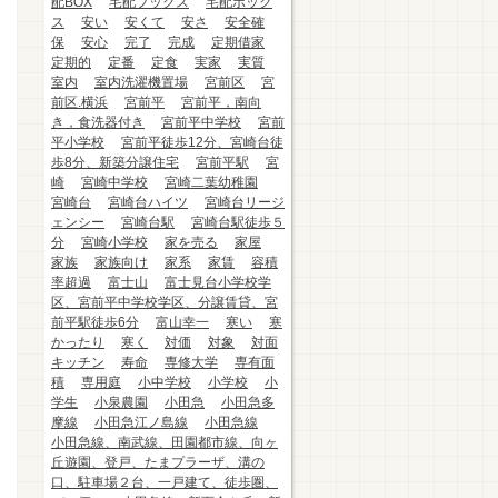
配BOX
宅配ブックス
宅配ボック
ス
安い
安くて
安さ
安全確
保
安心
完了
完成
定期借家
定期的
定番
定食
実家
実質
室内
室内洗濯機置場
宮前区
宮
前区.横浜
宮前平
宮前平，南向
き，食洗器付き
宮前平中学校
宮前
平小学校
宮前平徒歩12分、宮崎台徒
歩8分、新築分譲住宅
宮前平駅
宮
崎
宮崎中学校
宮崎二葉幼稚園
宮崎台
宮崎台ハイツ
宮崎台リージ
ェンシー
宮崎台駅
宮崎台駅徒歩５
分
宮崎小学校
家を売る
家屋
家族
家族向け
家系
家賃
容積
率超過
富士山
富士見台小学校学
区、宮前平中学校学区、分譲賃貸、宮
前平駅徒歩6分
富山幸一
寒い
寒
かったり
寒く
対価
対象
対面
キッチン
寿命
専修大学
専有面
積
専用庭
小中学校
小学校
小
学生
小泉農園
小田急
小田急多
摩線
小田急江ノ島線
小田急線
小田急線、南武線、田園都市線、向ヶ
丘遊園、登戸、たまプラーザ、溝の
口、駐車場２台、一戸建て、徒歩圏、