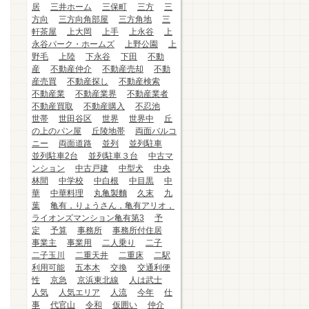
居
三井ホーム
三保町
三方
三
方向
三方向角部屋
三方角地
三
軒茶屋
上大岡
上手
上永谷
上
永谷パーク・ホームズ
上野公園
上
野毛
上陸
下永谷
下田
不動
産
不動産仲介
不動産売却
不動
産売買
不動産探し
不動産検索
不動産業
不動産業界
不動産業者
不動産買取
不動産購入
不忍池
世帯
世田谷区
世界
世界中
丘
の上のパン屋
丘陵地帯
両面バルコ
ニー
両面道路
並列
並列駐車
並列駐車2台
並列駐車３台
中古マ
ンション
中古戸建
中型犬
中央
林間
中学校
中白根
中目黒
中
華
中華料理
丸亀製麵
久末
九
葉
亀有，りょうさん，亀有アリオ，
ライオンズマンション亀有第3
予
定
予算
事務所
事務所付住居
事業主
事業用
二人乗り
二子
二子玉川
二重天井
二重床
二駅
利用可能
五本木
交換
交通利便
性
京急
京浜東北線
人は武士
人気
人気エリア
人流
今年
仕
事
代官山
令和
仮囲い
仲介