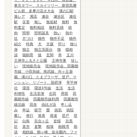
ィ、９１．２６㎡、４LDK、角部屋、
東京タワー、スカイツリー、新宿高層
ビル群、多摩川花火大会
溝の口駅
激レア
濁流
瀬谷
瀬谷区
瀬谷
駅
災害
無し
無垢材
無料
無
料査定
無料相談
無料見積
焼
肉
照明
照明器具
熱い
熱中
症
片づけ
物件
物件不足
物件
紹介
特典
犬
犬蔵
狩り
独り
身
独立
独立洗面台
猫
猫相
談
猫飼育
猿
玄関
率
玉川
王禅寺ふるさと公園
王禅寺東
珍し
い
現地販売会
現地販売会、田園都
市線、小田急線、南武線、向ヶ丘遊
園、溝の口、たまプラーザ、登戸、マ
ンション、リゾート、国府津
琴平神
社
環境
環状4号線
生活
生活
利便性
生活至便
生田
用賀
田
園都市線
田園都市線利用
田園都市
線沿線
田奈
由比ガ浜
申し込
み
申込
留守
畳
病気
病院
癒し
発行
発表
発達
登戸
登
記
白鳥
百合ヶ丘
皆様
目黒
区
直売
直撃
相場
相模湾
相
談
相鉄線、鶴ヶ峰、徒歩圏内、ファ