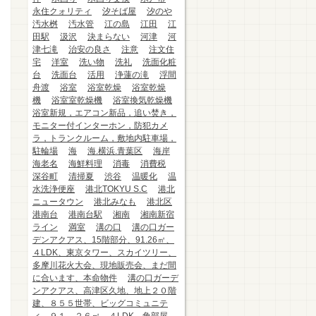
永住クォリティ
汐そば屋
汐のや
汚水桝
汚水管
江の島
江田
江
田駅
汲沢
決まらない
河津
河
津七滝
治安の良さ
注意
注文住
宅
洋室
洗い物
洗礼
洗面化粧
台
洗面台
活用
浄蓮の滝
浮間
舟渡
浴室
浴室乾燥
浴室乾燥
機
浴室室乾燥機
浴室換気乾燥機
浴室新規，エアコン新品，追い焚き，
モニター付インターホン，防犯カメ
ラ，トランクルーム，敷地内駐車場，
駐輪場
海
海.横浜.青葉区
海岸
海老名
海鮮料理
消毒
消費税
深谷町
清掃夏
渋谷
温暖化
温
水洗浄便座
港北TOKYU S.C
港北
ニュータウン
港北みなも
港北区
港南台
港南台駅
湘南
湘南新宿
ライン
満室
溝の口
溝の口ガー
デンアクアス、15階部分、91.26㎡、
４LDK、東京タワー、スカイツリー、
多摩川花火大会、現地販売会、まだ間
に合います、本命物件
溝の口ガーデ
ンアクアス、高津区久地、地上２０階
建、８５５世帯、ビッグコミュニテ