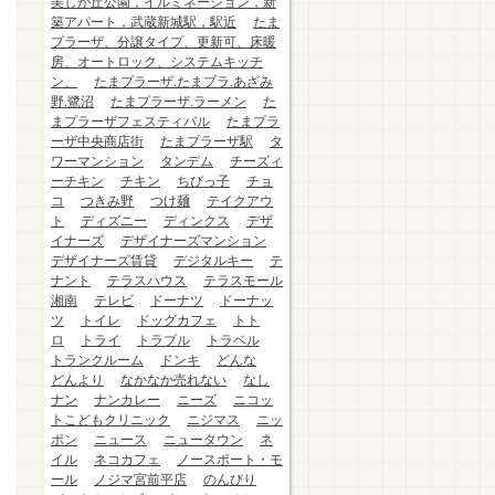
美しが丘公園，イルミネーション，新
築アパート，武蔵新城駅，駅近
たま
プラーザ、分譲タイプ、更新可、床暖
房、オートロック、システムキッチ
ン、
たまプラーザ.たまプラ.あざみ
野.鷺沼
たまプラーザ.ラーメン
た
まプラーザフェスティバル
たまプラ
ーザ中央商店街
たまプラーザ駅
タ
ワーマンション
タンデム
チーズィ
ーチキン
チキン
ちびっ子
チョ
コ
つきみ野
つけ麺
テイクアウ
ト
ディズニー
ディンクス
デザ
イナーズ
デザイナーズマンション
デザイナーズ賃貸
デジタルキー
テ
ナント
テラスハウス
テラスモール
湘南
テレビ
ドーナツ
ドーナッ
ツ
トイレ
ドッグカフェ
トト
ロ
トライ
トラブル
トラベル
トランクルーム
ドンキ
どんな
どんより
なかなか売れない
なし
ナン
ナンカレー
ニーズ
ニコッ
トこどもクリニック
ニジマス
ニッ
ポン
ニュース
ニュータウン
ネ
イル
ネコカフェ
ノースポート・モ
ール
ノジマ宮前平店
のんびり