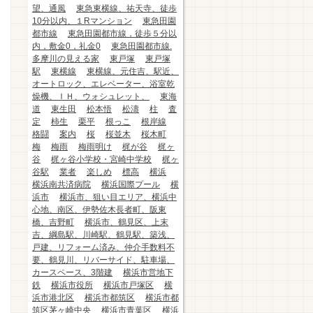
望、通風
東急東横線、祐天寺、徒歩
10分以内、１Rマンション
東急田園
都市線
東急田園都市線，徒歩５分以
内，敷金0，礼金0
東急田園都市線.
多摩川の見える家
東戸塚
東戸塚
駅
東横線
東横線、元住吉、駅近、
オートロック、エレベーター、浴室乾
燥機、ＩＨ、ウォシュレット、
東海
道
東生田
松本悟
松濤
柱
査
定
柿生
栗平
根っこ
根岸線
格闘
案内
桜
桜並木
桜木町
梅
梅雨
梅雨明け
梶が谷
梶ヶ
谷
梶ヶ谷小学校・宮崎中学校
梶ヶ
谷駅
業者
楽しめ
標高
横浜
横浜南共済病院
横浜国際プール
横
浜市
横浜市、狙い目エリア、横浜中
心地、南区、伊勢佐木長者町、阪東
橋、吉野町
横浜市、鶴見区、上末
吉、綱島駅、川崎駅、鶴見駅、築浅、
戸建、リフォーム済み、仲介手数料不
要、鶴見川、リバーサイド、駐車場、
カースペース、3階建
横浜市営地下
鉄
横浜市役所
横浜市戸塚区
横
浜市港北区
横浜市都筑区
横浜市都
筑区茅ヶ崎中央
横浜市青葉区
横浜