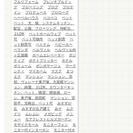
フルリフォーム
フレンチブルドッ
グ
フローリング
ブログ
プロテ
イン
プロデュース
プロローグ
ヘーベルハウス
ペコペコ
ペット
ペット、犬、猫、システムキッチン、
駅近、公園、フローリング、仲町台、
２LDK
ペットホームウェブ
ペット
可
ペット可物件
ペット飼育
ペ
ット飼育可
ベトナム
ベビーカー
ベランダ
ベルヴィル
ベルヴィル向
ヶ丘遊園
ホームエレベーター
ポジ
ティブ
ポテトフリッター
ホテル
ボリューム
ボンボヤージュ
マーク
シティ
マイホーム
マスク
まつ
エク
マンション
マンション、売
却、ヴェレーナ東戸塚、大規模マンシ
ョン、綺麗、３LDK、カウンターキッ
チン、ペット、眺望、開放感、ロー
ン、東戸塚、前田町
マンション、宮
前平、宮崎台、ペット可
みすずが
丘
みすずが丘戸建て
みそ
ムク
ドリ
ムレムレ
メガビッグ
メニ
ュー
モアクレストヒルズガーデン
モザイクモール
モニターフォン
モ
ニター付インターホン
モニター付オ