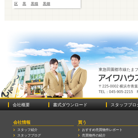
区
黒
黒猫
黒畑
東急田園都市線たま
〒225-0002 横浜市
TEL：045-905-2215 
会社概要
書式ダウンロード
スタッフブロ
会社情報
買う
スタッフ紹介
おすすめ売買物件レポート
スタッフブログ
売買物件の紹介