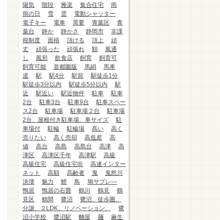
陽気
階段
雅楽
集合住宅
雨
雨の日
雪
雲
電動シャッター
電子キー
電車
需要
青葉区
青
葉台
静か
静かさ
静岡市
非課
税制度
面積
頂ける
頂上
頑
丈
頑張った
頑張れ
額
風通
し
風邪
飲食店
飼育
飼育可
飼育可能
首都圏版
馬絹
馬車
道
駅
駅4分
駅前
駅徒歩1分
駅徒歩3分以内
駅徒歩5分以内
駅
近
駅近い
駅近物件
駐車
駐車
2台
駐車3台
駐車9台
駐車スペー
ス2台
駐車場
駐車場２台
駐車場
2台、屋根付き駐車場、車サイズ
駐
車場付
駐輪
駐輪場
高い
高く
売りたい
高く売却
高低差
高
値
高台
高島
高島台
高津
高
津区
高津区千年
高津駅
高級
高級住宅
高級住宅街
高速インター
ネット
高額
高齢者
鬼
鬼怒川
決壊
魅力
鯉
鳥
鳩サブレ―
鴨居
鴨居の石畳
鶴川
鶴見
鶴
見区
鶴間
鷺沼
鷺沼、徒歩圏、
分譲、２LDK、リノベーション、
鷺
沼小学校
鷺沼駅
麵屋
麺
麻生