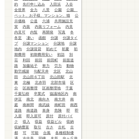
約
先行申し込み
入田浜
入谷
全世界
全力
八景
公園
公園、
ペット、お子様、マンション、猫
公
示価格
公道
六浦
共用施設充
実
内装
内装リフォーム
内見
内見可
内覧
再開発
写真
冬
冬至
凄い
函館
分譲
分譲タイ
プ
分譲マンション
分譲地
分譲
地内
分譲賃貸
初めて
初夏
初
期費用
初期費用安い
初詣
別
荘
利回
前回
前田町
前面道
路
加藤祐子
努力
労力
動物
勤労感謝
勾配天井
北区
北山
田
北山田６丁目
北山田駅
北
東
北極
北赤羽
北部市場
区
分
区画整理
区画整理地
千葉
千葉弘樹
卒業式
協議地区内
南
伊豆
南北
南向き
南大井
南
庭
南林間
南武線
南町田
南西
道路
南道路
単身
危険
即
即
入居
即入居可
原付
原付バイ
ク
収入
収益
収益ビル
収納
収納豊富
取引
古さ
古札
古
都
可
可能
台風
各種税制優
遇
吉佐美
同棲
名所
向ヶ丘遊