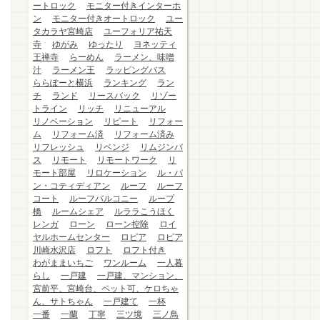
ートロック
モニター付きインターホ
ン
モニター付きオートロック
ユー
タカラヤ宮崎店
ユーフォリア祐天
寺
ゆがみ
ゆったり
ヨネッティ
王禅寺
らーめん
ラーメン、味噌
汁
ラーメン王
ラッピングバス
ららぽーと横浜
ランキング
ラン
チ
ランド
リースバック
リゾー
トライン
リッチ
リニューアル
リノベーション
リピート
リフォー
ム
リフォーム済
リフォーム済み
リフレッシュ
リベンジ
リムジンバ
ス
リモート
リモートワーク
リ
モート部屋
リロケーション
ル・パ
ン・コティディアン
ルーフ
ルーフ
コート
ルーフバルコニー
ループ
橋
ルームシェア
ルララこうほく
レンガ
ローン
ローン控除
ロイ
ヤルホームセンター
ロピア
ロピア
川崎水沢店
ロフト
ロフト付き
わがままいちご
ワンルーム
一人暮
らし
一戸建
一戸建、マンション、
宮前平、宮崎台、ペット可、ケロちゃ
ん、サトちゃん
一戸建て
一杯
一番
一蘭
丁寧
三ツ境
三ノ鳥