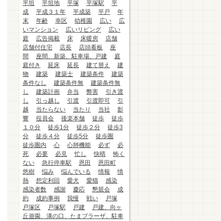
平坦
平坦地
平塚
平塚駅
平
成
平成３１年
平成築
平戸
年
末
年齢
幸区
幼稚園
広い
広
いマンション
広いリビング
広い
庭
広告掲載
床
床暖房
店舗
店舗付住宅
店長
店頭看板
座
間
座間、新築、駐車場、戸建
庭
庭付き
延床
延長
建て替え
建
物
建築
建築士
建築条件
建築
条件なし
建築条件無
建築条件無
し
建築計画
弁当
弊害
引き渡
し
引っ越し
引渡
引渡即可
引
越
当たらない
当たり
当社
影
響
役員会
後楽本舗
徒歩
徒歩
１０分
徒歩1分
徒歩２分
徒歩3
分
徒歩４分
徒歩5分
徒歩圏
徒歩圏内
心
心肺機能
必ず
必
死
必要
必見
忙し
快晴
怖く
ない
急行停車駅
恩田
恩田町
悠樹
悩み
悩んでいる
情報
情
熱
想定利回
愛犬
愛猫
感染
感染者数
感謝
慶応
懇親会
成
約
成約事例
我慢
戦い
戸塚
戸塚区
戸塚駅
戸建
戸建、向ヶ
丘遊園、溝の口、たまプラーザ、駐車