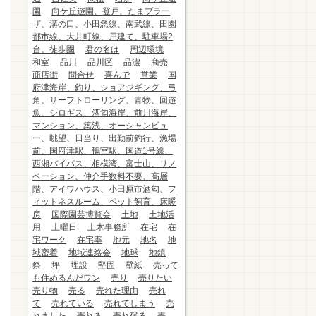
園
向ケ丘遊園、登戸、たまプラー
ザ、溝の口、小田急線、南武線、田園
都市線、大井町線、戸建て、駐車場2
台、徒歩圏
君の名は
周辺環境
和室
品川
品川区
品濃
商売
商店街
問合せ
喜んで
営業
国
府津海岸、釣り、ショアジギング、弓
角、サーフトローリング、青物、回遊
魚、シロギス、酒匂海岸、前川海岸、
マンション、築浅、オーシャンビュ
ー、眺望、日当り、出勤前釣行、漁場
前、国府津駅、鴨宮駅、国道1号線、
西湘バイパス、相模湾、富士山、リノ
ベーション、仲介手数料不要、高層
階、アイワハウス、小田原市酒匂、フ
ィットネスルーム、ペット飼育、床暖
房
国際園芸博覧会
土地
土地活
用
土曜日
土木事務所
在宅
在
宅ワーク
在宅率
地元
地名
地
域密着
地域連絡会
地球
地鎮
祭
坪
埋設
堅固
壁紙
売って
も住めるんだワン
売り
売りたい
売り物
売る
売れた理由
売れ
て
売れている
売れてしまう
売