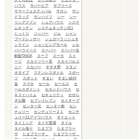
さくらんぼ
さくら祭り
ザセンター
ハウス
サバービア
サブリース
サマーフェスティバル
サロン
サン
ドラッグ
サンハイツ
シー
シー
リングファン
シェアハウス
システ
ムキッチン
システムキッチン3口
じっくり
ジッパー
ジム
シャン
プードレッサー
シュガーラッシュオ
ンライン
ショッピングモール
シル
バーウイーク
スーパー
スーパー生
鮮館TAIGA
スープ
スーモ
スイ
ーツ
スカイツリー見
スカイバルコ
ニー
スカパー
すすき野
スタジ
オタイプ
ステンレスボトル
スポー
ツ
スポット
すまい
すまい給付
金
スマホ
セール
セールス
セ
ールスポイント
セカンドハウス
セ
キスイハイム
セキュリティ
せせら
ぎ公園
セブンイレブン
セミオープ
ン
センター北
センター南
セン
チュリー
センチュリー２１
センチ
ュリー21アイワハウス
ダイエット
タイミング
タイヤ置場
タイル
タイル張り
たまプラ
たまプラー
ザ
たまプラーザ，
たまプラーザ，