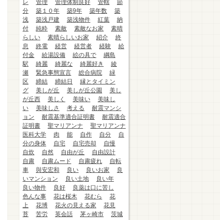
レ
管理
管理体制良好
管轄
節
分
築１０年
築9年
築年数
築
浅
築浅戸建
築浅物件
紅葉
納
付
純粋
素敵
素敵なお家
素晴
らしい
素晴らしいお家
紹介
終
息
終電
経営
経営者
経験
給
付金
給湯設備
絵の具で
綱島
駅
綺麗
綺麗な
綺麗好き
綾
瀬
緊急事態宣言
総合病院
緑
区
締結
締結日
縁とタイミン
グ
美しが丘
美しが丘公園
美し
が丘西
美しく
美味い
美味し
い
美味しさ
考える
耐震マンシ
ョン
耐震基準適合証明書
耐震適合
証明書
聖マリアンナ
聖マリアンナ
医科大学
肉
能
自作
自分
自
分の身体
自宅
自宅売却
自慢
自炊
自然
自由が丘
自由設計
自粛
自粛ムード
自粛疲れ
自転
車
與安宏和
良い
良いお家
良
いマンション
良い土地
良い年
良い物件
良好
良薬は口に苦し
色んな事
花は桜木
花むら
花
上
花博
花火の見える家
花見
苔
苦労
英会話
茅ヶ崎市
茨城