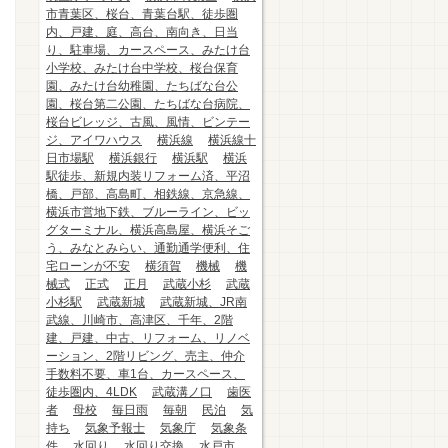
市青葉区、桜台、青葉台駅、徒歩圏
内、戸建、庭、高台、南向き、日当
り、駐車場、カースペース、みたけ台
小学校、みたけ台中学校、桜台保育
園、みたけ台幼稚園、たちばな台公
園、桜台第二公園、たちばな台病院、
桜台ビレッジ、古風、風情、ビンテー
ジ、アイワハウス
横浜線
横浜線十
日市場駅
横浜銀行
横浜駅
横浜
駅徒歩、新規内装リフォーム済、平沼
橋、戸部、高島町、相鉄線、京急線、
横浜市営地下鉄、ブルーライン、ビッ
グターミナル、横浜高島屋、横浜そご
う、みなとみらい、通勤通学便利、住
宅ローンが不安
横須賀
機械
機
械式
正式
正月
武蔵小杉
武蔵
小杉駅
武蔵新城
武蔵新城、JR南
武線、川崎市、高津区、千年、2階
建、戸建、中古、リフォーム、リノベ
ーション、2階リビング、売主、仲介
手数料不要、車1台、カースペース、
徒歩圏内、4LDK
武蔵溝ノ口
歯医
者
母校
毎日雨
毎朝
民泊
気
持ち
気象予報士
気象庁
気象条
件
水回り
水回り交換
水戸市