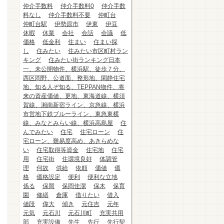
仲介手数料
仲介手数料0
仲介手数
料なし
仲介手数料不要
仲町台
仲町台駅
伊勢原市
伊東
伊豆
休暇
休業
会社
会話
会議
低
価格
低金利
住まい
住まい探
し
住みたい
住みたい市区町村ラン
キング
住みたい街ランキング日本
一、未公開物件、横浜駅、徒歩７分、
西区岡野、公道面、整形地、閑静住宅
地、知る人ぞ知る、TEPPAN物件、将
来の資産価値、更地、東海道線、横須
賀線、湘南新宿ライン、京急線、横浜
市営地下鉄ブルーライン、東急東横
線、みなとみらい線、横浜高島屋
住
んでみたい
住宅
住宅ローン
住
宅ローン、難易度高め、あきらめな
い
住宅取得等資金
住宅地
住宅
用
住宅街
住環境良好
体調管
理
何故
供給
依頼
価値
価
格
価格設定
便利
便利な立地
係る
保岡
保岡佳潔
保木
保育
園
修繕
倉庫
借りたい
借入
値段
偉大
傾き
元住吉
元年
元気
元石川
元石川町
充実共用
部
充実設備
先生
先行
先行契