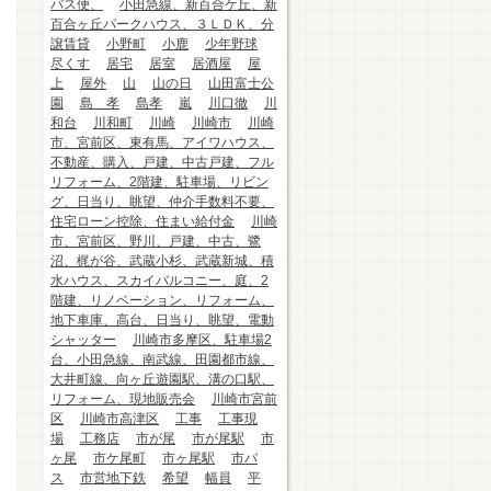
バス便、
小田急線、新百合ケ丘、新
百合ヶ丘パークハウス、３ＬＤＫ、分
譲賃貸
小野町
小鹿
少年野球
尽くす
居宅
居室
居酒屋
屋
上
屋外
山
山の日
山田富士公
園
島 孝
島孝
嵐
川口徹
川
和台
川和町
川崎
川崎市
川崎
市、宮前区、東有馬、アイワハウス、
不動産、購入、戸建、中古戸建、フル
リフォーム、2階建、駐車場、リビン
グ、日当り、眺望、仲介手数料不要、
住宅ローン控除、住まい給付金
川崎
市、宮前区、野川、戸建、中古、鷺
沼、梶が谷、武蔵小杉、武蔵新城、積
水ハウス、スカイバルコニー、庭、2
階建、リノベーション、リフォーム、
地下車庫、高台、日当り、眺望、電動
シャッター
川崎市多摩区、駐車場2
台、小田急線、南武線、田園都市線、
大井町線、向ヶ丘遊園駅、溝の口駅、
リフォーム、現地販売会
川崎市宮前
区
川崎市高津区
工事
工事現
場
工務店
市が尾
市が尾駅
市
ヶ尾
市ケ尾町
市ヶ尾駅
市バ
ス
市営地下鉄
希望
幅員
平