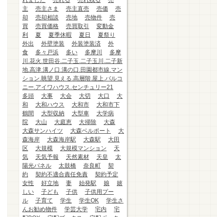
れました
売れる
売れ残る
売
主
売主さま
売主直売
売価
売
却
売却相談
売地
売物件
売
買
売買価格
売買取引
変動金
利
夏
夏季休暇
夏日
夏祭り
外出
外壁塗装
外装塗装済
外
食
多々戸浜
多い
多摩川
多摩
川.花火.世田谷.二子玉.二子玉川.二子新
地.高津.溝ノ口.溝の口.田園都市線.マン
ション.眺望.見える.高層階.屋上.バルコ
ニー.アイワハウス.センチュリー21
多頭
大事
大会
大切
大口
大
和
大和ハウス
大和市
大和市下
鶴間
大型収納
大型車
大学病
院
大山
大庭恵
大掃除
大森
大森サンハイツ
大森ベルポート
大
森海岸
大森海岸駅
大森駅
大田
区
大規模
大規模マンション
天
気
天気予報
天然素材
天皇
太
陽光パネル
太鼓橋
奈良町
契
約
契約不適合責任免責
契約予定
女性
好立地
妻
始発駅
娘
嬉
しい
子ども
子供
子供用プー
ル
子育て
学生
学生OK
学生さ
んお勧め物件
学芸大学
宅内
宅