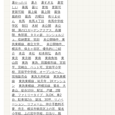
暑かったり
暑さ
暑すぎる
暑苦
しい
暴風
曇り
更地
更新可
更新可能
最上級
最上階
最強
最終枡
最高
月曜日
有りませ
ん
有馬
有馬４丁目
有馬中学校
学区
朝日
木材
未公開
未公
開、溝の口ガーデンアクアス、高層
階、角部屋、９０㎡超、コンシェルジ
ュ、収納豊富、笑顔
未公開物件、東
急東横線、都立大学、
未公開物件、
横浜市、保土ヶ谷区、優先的にご紹
介
本店
本社
杉本和弘
条件
東京
東京都
東南
東南角地
東
山田
東急
東急、田園都市線、宮前
平、宮崎台、ペット可、宮前平小学
校、宮前平中学校、オープンルーム、
現地販売会
東急大井町線
東急東横
線
東急東横線，祐天寺，1Kマンショ
ン
東急東横線、JR横浜線、菊名、大
倉山、徒歩10分、駅近、戸建、2階
建、ファミリータイプ、3LDK、車2
台、駐車場2台、築浅、30坪、リノベ
ーション、リフォーム、仲介手数料不
要、売主、横浜市鶴見区上の宮、菊名
小学校、上の宮中学校、日当り、眺