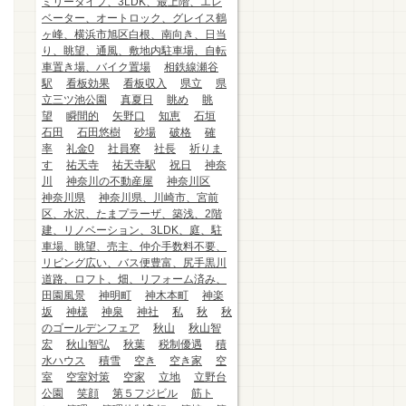
ミリータイプ、3LDK、最上階、エレ
ベーター、オートロック、グレイス鶴
ヶ峰、横浜市旭区白根、南向き、日当
り、眺望、通風、敷地内駐車場、自転
車置き場、バイク置場
相鉄線瀬谷
駅
看板効果
看板収入
県立
県
立三ツ池公園
真夏日
眺め
眺
望
瞬間的
矢野口
知恵
石垣
石田
石田悠樹
砂場
破格
確
率
礼金0
社員寮
社長
祈りま
す
祐天寺
祐天寺駅
祝日
神奈
川
神奈川の不動産屋
神奈川区
神奈川県
神奈川県、川崎市、宮前
区、水沢、たまプラーザ、築浅、2階
建、リノベーション、3LDK、庭、駐
車場、眺望、売主、仲介手数料不要、
リビング広い、バス便豊富、尻手黒川
道路、ロフト、畑、リフォーム済み、
田園風景
神明町
神木本町
神楽
坂
神様
神泉
神社
私
秋
秋
のゴールデンフェア
秋山
秋山智
宏
秋山智弘
秋葉
税制優遇
積
水ハウス
積雪
空き
空き家
空
室
空室対策
空家
立地
立野台
公園
笑顔
第５フジビル
筋ト