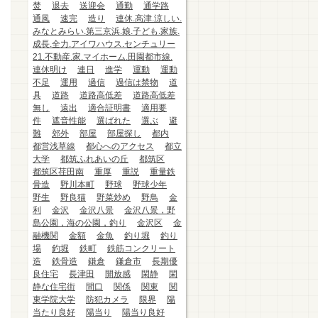
焚
退去
送迎会
通勤
通学路
通風
速完
造り
連休.高津.涼しい.
みなとみらい.第三京浜.娘.子ども.家族.
成長.全力.アイワハウス.センチュリー
21.不動産.家.マイホーム.田園都市線.
連休明け
連日
進学
運動
運動
不足
運用
過信
過信は禁物
道
具
道路
道路高低差
道路高低差
無し
遠出
適合証明書
適用要
件
遮音性能
選ばれた
選ぶ
避
難
郊外
部屋
部屋探し
都内
都営浅草線
都心へのアクセス
都立
大学
都筑ふれあいの丘
都筑区
都筑区荏田南
重厚
重説
重量鉄
骨造
野川本町
野球
野球少年
野生
野良猫
野菜炒め
野鳥
金
利
金沢
金沢八景
金沢八景，野
島公園，海の公園，釣り
金沢区
金
融機関
金額
金魚
釣り堀
釣り
場
釣堀
鉄町
鉄筋コンクリート
造
鉄骨造
鎌倉
鎌倉市
長期優
良住宅
長津田
開放感
閑静
閑
静な住宅街
間口
関係
関東
関
東学院大学
防犯カメラ
限界
陽
当たり良好
陽当り
陽当り良好