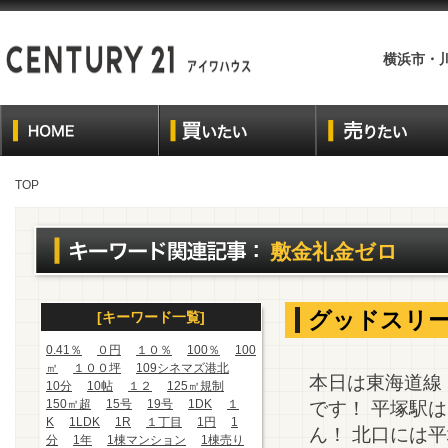
横浜市・
TOP
敷金礼金ゼロ
グッドスリー
[キーワード一覧]
0.41％
０円
１０％
100％
100
㎡
１００坪
109シネマズ港北
本日は東海道線
10分
10帖
１２
125㎡規制
150㎡超
15号
19号
1DK
１
です！ 平塚駅
K
1LDK
1R
１丁目
1円
1
ん！ 北口には
分
1年
1棟マンション
1棟売り