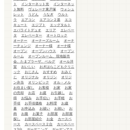
ト
インターネット光
インターネッ
ト無料
ヴェレーナ東戸塚
ウォシュ
レット
うどん
うなぎ
ウルト
ラ
エアコン
エアコン２基
エコ
キュート
エジプト
エッグタルト
エバライトデュオ
エリア
エレベー
タ
エレベーター
オートロック
オーナー
オーナーズルーム
オーナ
ーチェンジ
オーナー様
オーナ様
オープン
オープンハウス
オープン
ルーム
オープンルーム、現地販売
会、たまプラーザ、ベルグ
オール洋
室
おいしい
おぎはらこどもクリニ
ック
おじさん
おすすめ
おみく
じ
オリジナル
オリジン
オリジ
ン弁当
オリンピック
オル・メル
お住まい探し
お客様
お家
お家
の売却
お店
お庭
お引越し
お
得
お悩み
お手伝い
お手軽
お
手頃
お手頃価格
お料理
お歳
暮
お申込み
お祓い
お祝い
お
肉
お腹
お菓子
お部屋
お部屋
探し
お部屋紹介
お金
カースペ
ース
カースペース２台
カースペー
ス3台
ガーデニング
ガーデンアク