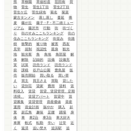
県
草柳園
草薙杉道
荏田南
荷
物
菅生
菅生1丁目
菅生2丁目
菅生ケ丘
菅生緑地
菊名
菊菜
蒙古タンメン
蒸し蒸し
蔓延
蕎
麦
藤が丘
藤子・F・不二雄ミュー
ジアム
藤沢市
行動
街
街づく
り
街のすみここちランキング
街の
住みここちランキング
街並み
街路
樹
衝撃的
被り物
被害
西友
見学
規制
視認性
親身
観光
地
観光客
角
角地
角部屋
解
体
解除
記録的
設備
設備充
実
試算
読売ランド
読売ランド
前
課税
谷戸山公園
豊島屋
販
売
販売開始
買い取る
買い替
え
買主
買主さま
買取
貸した
い
貸別荘
貸家
費用
賃料
賃
料収入
賃貸
賃貸、賃貸管理、定期
清掃、
賃貸アパート
賃貸中
賃
貸募集
賃貸管理
資産価値
資産
運用
資金計画
賑やか
購入
起
業
超広角
趣味
足腰
踊場
身
体
車
車2台
車3台
車大好き
車庫
軟式
転勤
辛い
辻堂
近
く
返済
追い焚き
追浜駅
追