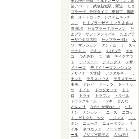
美しが丘公園，イルミネーション，新
築アパート，武蔵新城駅，駅近
たま
プラーザ、分譲タイプ、更新可、床暖
房、オートロック、システムキッチ
ン、
たまプラーザ.たまプラ.あざみ
野.鷺沼
たまプラーザ.ラーメン
た
まプラーザフェスティバル
たまプラ
ーザ中央商店街
たまプラーザ駅
タ
ワーマンション
タンデム
チーズィ
ーチキン
チキン
ちびっ子
チョ
コ
つきみ野
つけ麺
テイクアウ
ト
ディズニー
ディンクス
デザ
イナーズ
デザイナーズマンション
デザイナーズ賃貸
デジタルキー
テ
ナント
テラスハウス
テラスモール
湘南
テレビ
ドーナツ
ドーナッ
ツ
トイレ
ドッグカフェ
トト
ロ
トライ
トラブル
トラベル
トランクルーム
ドンキ
どんな
どんより
なかなか売れない
なし
ナン
ナンカレー
ニーズ
ニコッ
トこどもクリニック
ニジマス
ニッ
ポン
ニュース
ニュータウン
ネ
イル
ネコカフェ
ノースポート・モ
ール
ノジマ宮前平店
のんびり