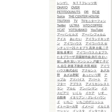
レンゲ）
ＮＴＴフレッツ光
OHAYO
OVER
PETITDOUNUTS
QR
RC造
Suica
THE CENTER HOUSE
TSUTAYA
TV
TVモニターフォン
Twitter
ULTRA
ViTO COFFEE
YCAT
YOTSUBAKO
YouTube
アーバンヒルズ
アーバンフォルム
アイス
あいたい
アイランドキッチ
ン
アイワハウス
アイワハウス.セ
ンチュリー21.たまプラ.高津.台風.二子
新地.多摩川
アイワハウス.たまプラ.
たまプラーザ.田園都市線.急行.住まい
探し.条件.安い.マンション.戸建て.子ど
も.自立.老後.不動産.売買.相談
アイワ
ハウス株式会社
アクセント
あざみ
野
あざみ野駅
あっという間
ア
ップル
アドバイス
アパート
ア
フター
アプラス
アメリカンレスト
ラン
アルヒ
アンパンマン
イク
スピアリ
いくら
イケア
いすゞ
自動車
イタリアン・グレイハウン
ド
いちご
いちごのデニッシュ
イトーヨーカ堂
イメージ
イルミネ
ーション
インスタ
インターネッ