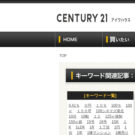
TOP
[キーワード一覧]
0.41％
０円
１０％
100％
100
㎡
１００坪
109シネマズ港北
10分
10帖
１２
125㎡規制
150㎡超
15号
19号
1DK
１
K
1LDK
1R
１丁目
1円
1
分
1年
1棟マンション
1棟売り