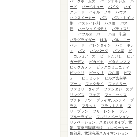
パークホームズ
パーソナルジム
ハ
ード
バーベキュー
バイク
ハイ
グレード
ハイルーフ車
ハウス
ハウスメーカー
バス
バス・トイレ
別
バストイレ別
バス便
バス
停
ハッシュドポテト
パティスリ
ー
バブルオーバー
ハヨー乳業
パラグライダー
はる
バルコニー
パレード
バレンタイン
ハローキテ
ィ
パン
ハンバーグ
パン屋
ビ
ーコルセアーズ
ビートたけし
ビア
ガーデン
ピカピカ
ビタミンママ
ビックカメラ
ビッグコミュニティ
ビックリ
ピッタリ
ひな壇
ビフ
ォー
ピラミッド
ヒルズ宮前平
プール
ファクサイ
ファミリー
ファミリータイプ
ファンタジースプ
リングス
フェア
フェニックス
プチドーナツ
プライマルシティ
プ
ラス
フラット
フラット３５
フ
リープラン
フリーレント
フル
ブルーライン
フルリノベーション、
リノベーション、スタジオタイプ、鷺
沼、東急田園都市線、エレベーター、
角部屋、鷺沼有馬スカイマンション