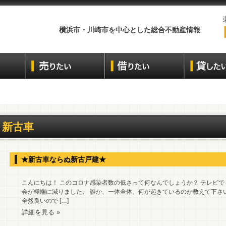
横浜市・川崎市を中心とした総合不動産情報
新古車
★新古車ならぬ新古戸建★
こんにちは！ このコロナ感染者数の低さって何なんでしょうか？ テレビ
会が極端に減りました。 誰か、一体全体、何が起きているのか教えて下さ
全然良いので […]
詳細を見る »