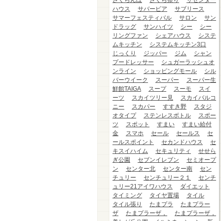
さくらんぼ
さくら祭り
ザセンター
ハウス
サバービア
サブリース
サマーフェスティバル
サロン
サン
ドラッグ
サンハイツ
シー
シー
リングファン
シェアハウス
システ
ムキッチン
システムキッチン3口
じっくり
ジッパー
ジム
シャン
プードレッサー
シュガーラッシュオ
ンライン
ショッピングモール
シル
バーウイーク
スーパー
スーパー生
鮮館TAIGA
スープ
スーモ
スイ
ーツ
スカイツリー見
スカイバルコ
ニー
スカパー
すすき野
スタジ
オタイプ
ステンレスボトル
スポー
ツ
スポット
すまい
すまい給付
金
スマホ
セール
セールス
セ
ールスポイント
セカンドハウス
セ
キスイハイム
セキュリティ
せせら
ぎ公園
セブンイレブン
セミオープ
ン
センター北
センター南
セン
チュリー
センチュリー２１
センチ
ュリー21アイワハウス
ダイエット
タイミング
タイヤ置場
タイル
タイル張り
たまプラ
たまプラー
ザ
たまプラーザ，
たまプラーザ，