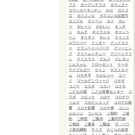
アス
ガーデンテラス
カウンター
カウンターキッチン
かけ
ガス３
口
ガスコンロ
ガスコンロ設置可
カップル
カトージ
カメ
カレ
ー
ガレージ
かわいい
キッチ
ン
キムチ
キャラメル
キャンペ
ーン
ギリギリ
キレイ
クイック
ルワイパー
クッキー
グッドスリ
ー
グランベリーパーク
クリーニン
グ
クリームシチュー
グリーンライ
ン
クリスマス
グルメ
クレヨン
しんちゃん
クローゼット
ケーキ
ケーブルカー
ケイン
ゲストルー
ム
けやき平
ケルヒャー
コー
ド
ゴールデンウィーク
コサギ
コジマ
コスギ
コスパ
コスモ
こどもの国
こども医療センター
コ
ラボ
コロッケ
コロナ
コロナウ
ィルス
コロナショック
コロナの影
響
コロナ影響
コロナ禍
コンシ
ェルジュ
コンビニ
ご契約
ご成
約
ご時世
ご案内
ご案内可能
ご相談
ご褒美
ご馳走
ザ・ハウ
ス港北綱島
サイズ
さくらの名所