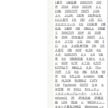
1番手
1種低層
2000万円
200
坪
2018
2019
2021年
２１
21帖
2500万円
290円
２DK
２Ｋ
２LDK
2世帯
2世帯住宅
2人入居可
2分
2割
２匹
2口
２口ガスコンロ
2台
2台駐車
2種
住居
2週間
2階
2階以上
2階建
て
3000万円
30坪
35
35周
年
35年
35年返済
390円
３Ｌ
ＤＫ
３丁目
３位
3分
3割
3
口
３台
３台駐車可能
3年
3月
入居可
3階
40坪
4LDK
4台
４月
5280万円
５５
５G
5世
帯
5分
5階角部屋
6.89％
６０
㎡
60坪
67坪
６丁目
6万円
6万円以下
6帖以上
６日
70㎡
70坪
７日
8台
8帖
8月末
99
坪
9台
9月上旬
a-nation
AI査
定
ALSOK
BUBBLE
CATV
CM
Facebook
GOTO
ＧＷ
Ｇ
Ｗ営業
IH
IH2口
IHキッチン
ＩＨクッキングヒーター
ＩＫＥＡ
iphone11
JR
JR埼京線
JR横浜
線
LDK
l気候
㎡
MEGAドン・
キホーテ東名川崎店
Merengue（メ