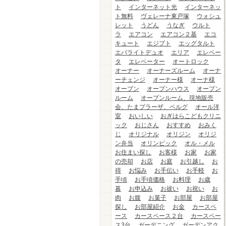
ト
インターネット光
インターネッ
ト無料
ヴェレーナ東戸塚
ウォシュ
レット
うどん
うなぎ
ウルト
ラ
エアコン
エアコン２基
エコ
キュート
エジプト
エッグタルト
エバライトデュオ
エリア
エレベー
タ
エレベーター
オートロック
オーナー
オーナーズルーム
オーナ
ーチェンジ
オーナー様
オーナ様
オープン
オープンハウス
オープン
ルーム
オープンルーム、現地販売
会、たまプラーザ、ベルグ
オール洋
室
おいしい
おぎはらこどもクリニ
ック
おじさん
おすすめ
おみく
じ
オリジナル
オリジン
オリジ
ン弁当
オリンピック
オル・メル
お住まい探し
お客様
お家
お家
の売却
お店
お庭
お引越し
お
得
お悩み
お手伝い
お手軽
お
手頃
お手頃価格
お料理
お歳
暮
お申込み
お祓い
お祝い
お
肉
お腹
お菓子
お部屋
お部屋
探し
お部屋紹介
お金
カースペ
ース
カースペース２台
カースペー
ス3台
ガーデニング
ガーデンアク