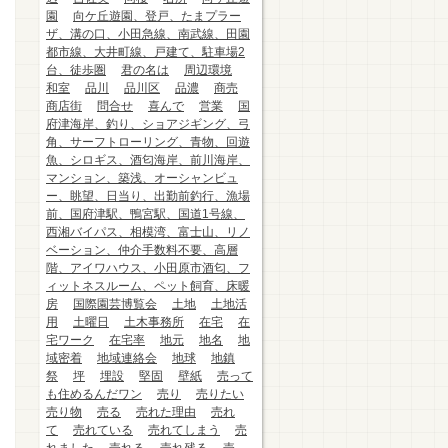
園
向ケ丘遊園、登戸、たまプラー
ザ、溝の口、小田急線、南武線、田園
都市線、大井町線、戸建て、駐車場2
台、徒歩圏
君の名は
周辺環境
和室
品川
品川区
品濃
商売
商店街
問合せ
喜んで
営業
国
府津海岸、釣り、ショアジギング、弓
角、サーフトローリング、青物、回遊
魚、シロギス、酒匂海岸、前川海岸、
マンション、築浅、オーシャンビュ
ー、眺望、日当り、出勤前釣行、漁場
前、国府津駅、鴨宮駅、国道1号線、
西湘バイパス、相模湾、富士山、リノ
ベーション、仲介手数料不要、高層
階、アイワハウス、小田原市酒匂、フ
ィットネスルーム、ペット飼育、床暖
房
国際園芸博覧会
土地
土地活
用
土曜日
土木事務所
在宅
在
宅ワーク
在宅率
地元
地名
地
域密着
地域連絡会
地球
地鎮
祭
坪
埋設
堅固
壁紙
売って
も住めるんだワン
売り
売りたい
売り物
売る
売れた理由
売れ
て
売れている
売れてしまう
売