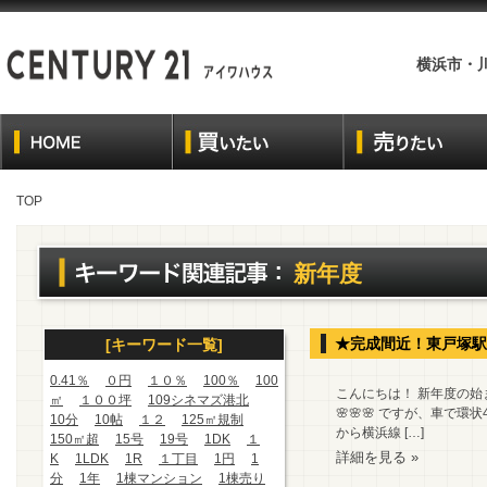
横浜市・
TOP
新年度
★完成間近！東戸塚駅
[キーワード一覧]
0.41％
０円
１０％
100％
100
こんにちは！ 新年度の
㎡
１００坪
109シネマズ港北
🌸🌸🌸 ですが、車
10分
10帖
１２
125㎡規制
から横浜線 […]
150㎡超
15号
19号
1DK
１
詳細を見る »
K
1LDK
1R
１丁目
1円
1
分
1年
1棟マンション
1棟売り