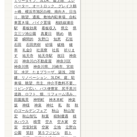
ミリータイプ、3LDK、最上階、エレ
ベーター、オートロック、グレイス鶴
ヶ峰、横浜市旭区白根、南向き、日当
り、眺望、通風、敷地内駐車場、自転
車置き場、バイク置場
相鉄線瀬谷
駅
看板効果
看板収入
県立
県
立三ツ池公園
真夏日
眺め
眺
望
瞬間的
矢野口
知恵
石垣
石田
石田悠樹
砂場
破格
確
率
礼金0
社員寮
社長
祈りま
す
祐天寺
祐天寺駅
祝日
神奈
川
神奈川の不動産屋
神奈川区
神奈川県
神奈川県、川崎市、宮前
区、水沢、たまプラーザ、築浅、2階
建、リノベーション、3LDK、庭、駐
車場、眺望、売主、仲介手数料不要、
リビング広い、バス便豊富、尻手黒川
道路、ロフト、畑、リフォーム済み、
田園風景
神明町
神木本町
神楽
坂
神様
神泉
神社
私
秋
秋
のゴールデンフェア
秋山
秋山智
宏
秋山智弘
秋葉
税制優遇
積
水ハウス
積雪
空き
空き家
空
室
空室対策
空家
立地
立野台
公園
笑顔
第５フジビル
筋ト