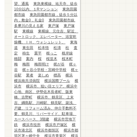
望、通風
東急東横線、祐天寺、徒歩
10分以内、１Rマンション
東急田園
都市線
東急田園都市線，徒歩５分以
内，敷金0，礼金0
東急田園都市線.
多摩川の見える家
東戸塚
東戸塚
駅
東横線
東横線、元住吉、駅近、
オートロック、エレベーター、浴室乾
燥機、ＩＨ、ウォシュレット、
東海
道
東生田
松本悟
松濤
柱
査
定
柿生
栗平
根っこ
根岸線
格闘
案内
桜
桜並木
桜木町
梅
梅雨
梅雨明け
梶が谷
梶ヶ
谷
梶ヶ谷小学校・宮崎中学校
梶ヶ
谷駅
業者
楽しめ
標高
横浜
横浜南共済病院
横浜国際プール
横
浜市
横浜市、狙い目エリア、横浜中
心地、南区、伊勢佐木長者町、阪東
橋、吉野町
横浜市、鶴見区、上末
吉、綱島駅、川崎駅、鶴見駅、築浅、
戸建、リフォーム済み、仲介手数料不
要、鶴見川、リバーサイド、駐車場、
カースペース、3階建
横浜市営地下
鉄
横浜市役所
横浜市戸塚区
横
浜市港北区
横浜市都筑区
横浜市都
筑区茅ヶ崎中央
横浜市青葉区
横浜