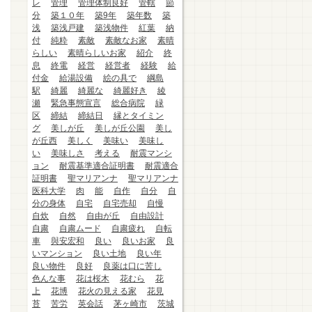
レ
管理
管理体制良好
管轄
節
分
築１０年
築9年
築年数
築
浅
築浅戸建
築浅物件
紅葉
納
付
純粋
素敵
素敵なお家
素晴
らしい
素晴らしいお家
紹介
終
息
終電
経営
経営者
経験
給
付金
給湯設備
絵の具で
綱島
駅
綺麗
綺麗な
綺麗好き
綾
瀬
緊急事態宣言
総合病院
緑
区
締結
締結日
縁とタイミン
グ
美しが丘
美しが丘公園
美し
が丘西
美しく
美味い
美味し
い
美味しさ
考える
耐震マンシ
ョン
耐震基準適合証明書
耐震適合
証明書
聖マリアンナ
聖マリアンナ
医科大学
肉
能
自作
自分
自
分の身体
自宅
自宅売却
自慢
自炊
自然
自由が丘
自由設計
自粛
自粛ムード
自粛疲れ
自転
車
與安宏和
良い
良いお家
良
いマンション
良い土地
良い年
良い物件
良好
良薬は口に苦し
色んな事
花は桜木
花むら
花
上
花博
花火の見える家
花見
苔
苦労
英会話
茅ヶ崎市
茨城