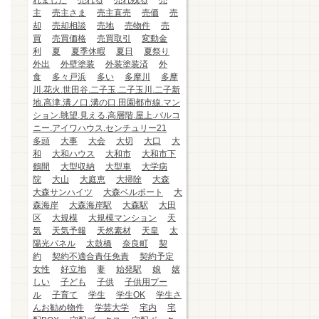
れました
売れる
売れ残る
売
主
売主さま
売主直売
売価
売
却
売却相談
売地
売物件
売
買
売買価格
売買取引
変動金
利
夏
夏季休暇
夏日
夏祭り
外出
外壁塗装
外装塗装済
外
食
多々戸浜
多い
多摩川
多摩
川.花火.世田谷.二子玉.二子玉川.二子新
地.高津.溝ノ口.溝の口.田園都市線.マン
ション.眺望.見える.高層階.屋上.バルコ
ニー.アイワハウス.センチュリー21
多頭
大事
大会
大切
大口
大
和
大和ハウス
大和市
大和市下
鶴間
大型収納
大型車
大学病
院
大山
大庭恵
大掃除
大森
大森サンハイツ
大森ベルポート
大
森海岸
大森海岸駅
大森駅
大田
区
大規模
大規模マンション
天
気
天気予報
天然素材
天皇
太
陽光パネル
太鼓橋
奈良町
契
約
契約不適合責任免責
契約予定
女性
好立地
妻
始発駅
娘
嬉
しい
子ども
子供
子供用プー
ル
子育て
学生
学生OK
学生さ
んお勧め物件
学芸大学
宅内
宅