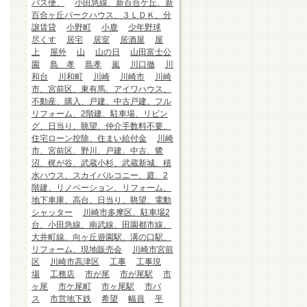
バス便、
小田急線、新百合ケ丘、新
百合ヶ丘パークハウス、３ＬＤＫ、分
譲賃貸
小野町
小鹿
少年野球
尽くす
居宅
居室
居酒屋
屋
上
屋外
山
山の日
山田富士公
園
島 孝
島孝
嵐
川口徹
川
和台
川和町
川崎
川崎市
川崎
市、宮前区、東有馬、アイワハウス、
不動産、購入、戸建、中古戸建、フル
リフォーム、2階建、駐車場、リビン
グ、日当り、眺望、仲介手数料不要、
住宅ローン控除、住まい給付金
川崎
市、宮前区、野川、戸建、中古、鷺
沼、梶が谷、武蔵小杉、武蔵新城、積
水ハウス、スカイバルコニー、庭、2
階建、リノベーション、リフォーム、
地下車庫、高台、日当り、眺望、電動
シャッター
川崎市多摩区、駐車場2
台、小田急線、南武線、田園都市線、
大井町線、向ヶ丘遊園駅、溝の口駅、
リフォーム、現地販売会
川崎市宮前
区
川崎市高津区
工事
工事現
場
工務店
市が尾
市が尾駅
市
ヶ尾
市ケ尾町
市ヶ尾駅
市バ
ス
市営地下鉄
希望
幅員
平