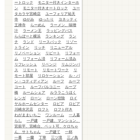
ートロック
モニター付きインターホ
ン
モニター付きオートロック
ユー
タカラヤ宮崎店
ユーフォリア祐天
寺
ゆがみ
ゆったり
ヨネッティ
王禅寺
らーめん
ラーメン、味噌
汁
ラーメン王
ラッピングバス
ららぽーと横浜
ランキング
ラン
チ
ランド
リースバック
リゾー
トライン
リッチ
リニューアル
リノベーション
リピート
リフォー
ム
リフォーム済
リフォーム済み
リフレッシュ
リベンジ
リムジンバ
ス
リモート
リモートワーク
リ
モート部屋
リロケーション
ル・パ
ン・コティディアン
ルーフ
ルーフ
コート
ルーフバルコニー
ループ
橋
ルームシェア
ルララこうほく
レンガ
ローン
ローン控除
ロイ
ヤルホームセンター
ロピア
ロピア
川崎水沢店
ロフト
ロフト付き
わがままいちご
ワンルーム
一人暮
らし
一戸建
一戸建、マンション、
宮前平、宮崎台、ペット可、ケロちゃ
ん、サトちゃん
一戸建て
一杯
一番
一蘭
丁寧
三ツ境
三ノ鳥