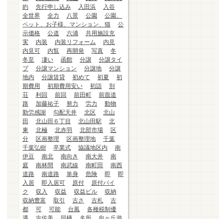
約
先行申し込み
入田浜
入谷
全世界
全力
八景
公園
公園、
ペット、お子様、マンション、猫
公
示価格
公道
六浦
共用施設充
実
内装
内装リフォーム
内見
内見可
内覧
再開発
写真
冬
冬至
凄い
函館
分譲
分譲タイ
プ
分譲マンション
分譲地
分譲
地内
分譲賃貸
初めて
初夏
初
期費用
初期費用安い
初詣
別
荘
利回
前回
前田町
前面道
路
加藤祐子
努力
労力
動物
勤労感謝
勾配天井
北区
北山
田
北山田６丁目
北山田駅
北
東
北極
北赤羽
北部市場
区
分
区画整理
区画整理地
千葉
千葉弘樹
卒業式
協議地区内
南
伊豆
南北
南向き
南大井
南
庭
南林間
南武線
南町田
南西
道路
南道路
単身
危険
即
即
入居
即入居可
原付
原付バイ
ク
収入
収益
収益ビル
収納
収納豊富
取引
古さ
古札
古
都
可
可能
台風
各種税制優
遇
吉佐美
同棲
名所
向ヶ丘遊