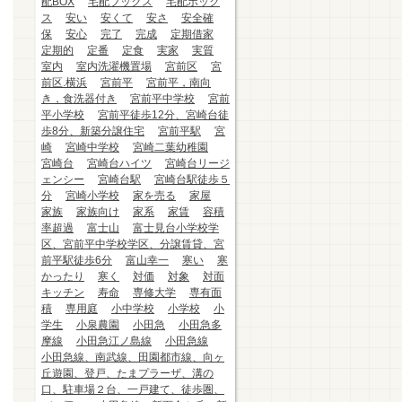
配BOX
宅配ブックス
宅配ボック
ス
安い
安くて
安さ
安全確
保
安心
完了
完成
定期借家
定期的
定番
定食
実家
実質
室内
室内洗濯機置場
宮前区
宮
前区.横浜
宮前平
宮前平，南向
き，食洗器付き
宮前平中学校
宮前
平小学校
宮前平徒歩12分、宮崎台徒
歩8分、新築分譲住宅
宮前平駅
宮
崎
宮崎中学校
宮崎二葉幼稚園
宮崎台
宮崎台ハイツ
宮崎台リージ
ェンシー
宮崎台駅
宮崎台駅徒歩５
分
宮崎小学校
家を売る
家屋
家族
家族向け
家系
家賃
容積
率超過
富士山
富士見台小学校学
区、宮前平中学校学区、分譲賃貸、宮
前平駅徒歩6分
富山幸一
寒い
寒
かったり
寒く
対価
対象
対面
キッチン
寿命
専修大学
専有面
積
専用庭
小中学校
小学校
小
学生
小泉農園
小田急
小田急多
摩線
小田急江ノ島線
小田急線
小田急線、南武線、田園都市線、向ヶ
丘遊園、登戸、たまプラーザ、溝の
口、駐車場２台、一戸建て、徒歩圏、