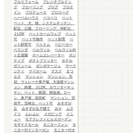
フルリフォーム
フレンチブルドッ
グ
フローリング
ブログ
プロテ
イン
プロデュース
プロローグ
ヘーベルハウス
ペコペコ
ペット
ペット、犬、猫、システムキッチン、
駅近、公園、フローリング、仲町台、
２LDK
ペットホームウェブ
ペット
可
ペット可物件
ペット飼育
ペ
ット飼育可
ベトナム
ベビーカー
ベランダ
ベルヴィル
ベルヴィル向
ヶ丘遊園
ホームエレベーター
ポジ
ティブ
ポテトフリッター
ホテル
ボリューム
ボンボヤージュ
マーク
シティ
マイホーム
マスク
まつ
エク
マンション
マンション、売
却、ヴェレーナ東戸塚、大規模マンシ
ョン、綺麗、３LDK、カウンターキッ
チン、ペット、眺望、開放感、ロー
ン、東戸塚、前田町
マンション、宮
前平、宮崎台、ペット可
みすずが
丘
みすずが丘戸建て
みそ
ムク
ドリ
ムレムレ
メガビッグ
メニ
ュー
モアクレストヒルズガーデン
モザイクモール
モニターフォン
モ
ニター付インターホン
モニター付オ