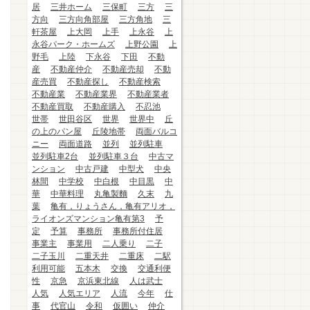
居
三井ホーム
三保町
三方
三
方向
三方向角部屋
三方角地
三
軒茶屋
上大岡
上手
上永谷
上
永谷パーク・ホームズ
上野公園
上
野毛
上陸
下永谷
下田
不動
産
不動産仲介
不動産売却
不動
産売買
不動産探し
不動産検索
不動産業
不動産業界
不動産業者
不動産買取
不動産購入
不忍池
世帯
世田谷区
世界
世界中
丘
の上のパン屋
丘陵地帯
両面バルコ
ニー
両面道路
並列
並列駐車
並列駐車2台
並列駐車３台
中古マ
ンション
中古戸建
中型犬
中央
林間
中学校
中白根
中目黒
中
華
中華料理
丸亀製麵
久末
九
葉
亀有，りょうさん，亀有アリオ，
ライオンズマンション亀有第3
予
定
予算
事務所
事務所付住居
事業主
事業用
二人乗り
二子
二子玉川
二重天井
二重床
二駅
利用可能
五本木
交換
交通利便
性
京急
京浜東北線
人は武士
人気
人気エリア
人流
今年
仕
事
代官山
令和
仮囲い
仲介