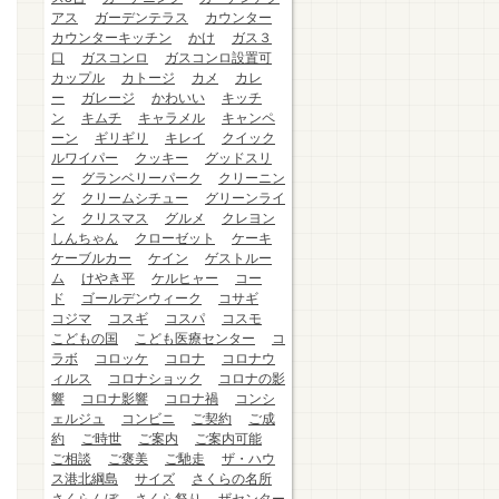
アス
ガーデンテラス
カウンター
カウンターキッチン
かけ
ガス３
口
ガスコンロ
ガスコンロ設置可
カップル
カトージ
カメ
カレ
ー
ガレージ
かわいい
キッチ
ン
キムチ
キャラメル
キャンペ
ーン
ギリギリ
キレイ
クイック
ルワイパー
クッキー
グッドスリ
ー
グランベリーパーク
クリーニン
グ
クリームシチュー
グリーンライ
ン
クリスマス
グルメ
クレヨン
しんちゃん
クローゼット
ケーキ
ケーブルカー
ケイン
ゲストルー
ム
けやき平
ケルヒャー
コー
ド
ゴールデンウィーク
コサギ
コジマ
コスギ
コスパ
コスモ
こどもの国
こども医療センター
コ
ラボ
コロッケ
コロナ
コロナウ
ィルス
コロナショック
コロナの影
響
コロナ影響
コロナ禍
コンシ
ェルジュ
コンビニ
ご契約
ご成
約
ご時世
ご案内
ご案内可能
ご相談
ご褒美
ご馳走
ザ・ハウ
ス港北綱島
サイズ
さくらの名所