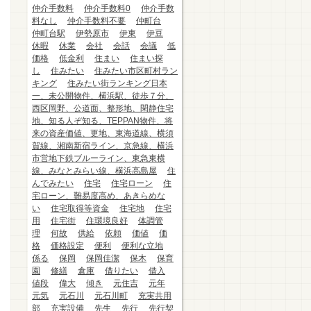
仲介手数料
仲介手数料0
仲介手数
料なし
仲介手数料不要
仲町台
仲町台駅
伊勢原市
伊東
伊豆
休暇
休業
会社
会話
会議
低
価格
低金利
住まい
住まい探
し
住みたい
住みたい市区町村ラン
キング
住みたい街ランキング日本
一、未公開物件、横浜駅、徒歩７分、
西区岡野、公道面、整形地、閑静住宅
地、知る人ぞ知る、TEPPAN物件、将
来の資産価値、更地、東海道線、横須
賀線、湘南新宿ライン、京急線、横浜
市営地下鉄ブルーライン、東急東横
線、みなとみらい線、横浜高島屋
住
んでみたい
住宅
住宅ローン
住
宅ローン、難易度高め、あきらめな
い
住宅取得等資金
住宅地
住宅
用
住宅街
住環境良好
体調管
理
何故
供給
依頼
価値
価
格
価格設定
便利
便利な立地
係る
保岡
保岡佳潔
保木
保育
園
修繕
倉庫
借りたい
借入
値段
偉大
傾き
元住吉
元年
元気
元石川
元石川町
充実共用
部
充実設備
先生
先行
先行契