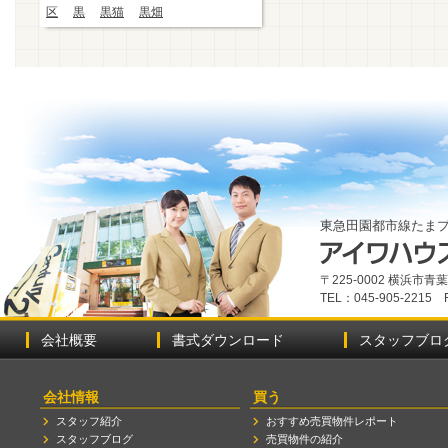
区
黒
黒猫
黒畑
東急田園都市線たま
〒225-0002 横浜市
TEL：045-905-2215 
会社概要
書式ダウンロード
スタッフブロ
会社情報
買う
スタッフ紹介
おすすめ売買物件レポート
スタッフブログ
売買物件の紹介