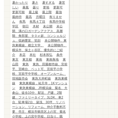
暑かったり
暑さ
暑すぎる
暑苦
しい
暴風
曇り
更地
更新可
更新可能
最上級
最上階
最強
最終枡
最高
月曜日
有りませ
ん
有馬
有馬４丁目
有馬中学校
学区
朝日
木材
未公開
未公
開、溝の口ガーデンアクアス、高層
階、角部屋、９０㎡超、コンシェルジ
ュ、収納豊富、笑顔
未公開物件、東
急東横線、都立大学、
未公開物件、
横浜市、保土ヶ谷区、優先的にご紹
介
本店
本社
杉本和弘
条件
東京
東京都
東南
東南角地
東
山田
東急
東急、田園都市線、宮前
平、宮崎台、ペット可、宮前平小学
校、宮前平中学校、オープンルーム、
現地販売会
東急大井町線
東急東横
線
東急東横線，祐天寺，1Kマンショ
ン
東急東横線、JR横浜線、菊名、大
倉山、徒歩10分、駅近、戸建、2階
建、ファミリータイプ、3LDK、車2
台、駐車場2台、築浅、30坪、リノベ
ーション、リフォーム、仲介手数料不
要、売主、横浜市鶴見区上の宮、菊名
小学校、上の宮中学校、日当り、眺