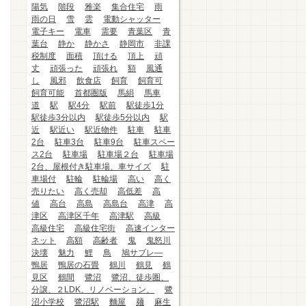
陽気
階段
雅楽
集合住宅
雨
雨の日
雪
雲
電動シャッター
電子キー
電車
需要
青葉区
青
葉台
静か
静かさ
静岡市
非課
税制度
面積
頂ける
頂上
頑
丈
頑張った
頑張れ
額
風通
し
風邪
飲食店
飼育
飼育可
飼育可能
首都圏版
馬絹
馬車
道
駅
駅4分
駅前
駅徒歩1分
駅徒歩3分以内
駅徒歩5分以内
駅
近
駅近い
駅近物件
駐車
駐車
2台
駐車3台
駐車9台
駐車スペー
ス2台
駐車場
駐車場２台
駐車場
2台、屋根付き駐車場、車サイズ
駐
車場付
駐輪
駐輪場
高い
高く
売りたい
高く売却
高低差
高
値
高台
高島
高島台
高津
高
津区
高津区千年
高津駅
高級
高級住宅
高級住宅街
高速インター
ネット
高額
高齢者
鬼
鬼怒川
決壊
魅力
鯉
鳥
鳩サブレ―
鴨居
鴨居の石畳
鶴川
鶴見
鶴
見区
鶴間
鷺沼
鷺沼、徒歩圏、
分譲、２LDK、リノベーション、
鷺
沼小学校
鷺沼駅
麵屋
麺
麻生