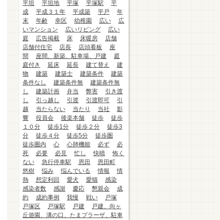
平坦
平坦地
平塚
平塚駅
平
成
平成３１年
平成築
平戸
年
末
年齢
幸区
幼稚園
広い
広
いマンション
広いリビング
広い
庭
広告掲載
床
床暖房
店舗
店舗付住宅
店長
店頭看板
座
間
座間、新築、駐車場、戸建
庭
庭付き
延床
延長
建て替え
建
物
建築
建築士
建築条件
建築
条件なし
建築条件無
建築条件無
し
建築計画
弁当
弊害
引き渡
し
引っ越し
引渡
引渡即可
引
越
当たらない
当たり
当社
影
響
役員会
後楽本舗
徒歩
徒歩
１０分
徒歩1分
徒歩２分
徒歩3
分
徒歩４分
徒歩5分
徒歩圏
徒歩圏内
心
心肺機能
必ず
必
死
必要
必見
忙し
快晴
怖く
ない
急行停車駅
恩田
恩田町
悠樹
悩み
悩んでいる
情報
情
熱
想定利回
愛犬
愛猫
感染
感染者数
感謝
慶応
懇親会
成
約
成約事例
我慢
戦い
戸塚
戸塚区
戸塚駅
戸建
戸建、向ヶ
丘遊園、溝の口、たまプラーザ、駐車