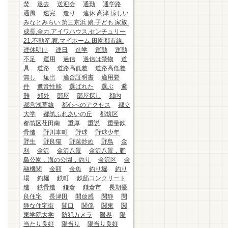
焚
退去
送迎会
通勤
通学路
通風
速完
造り
連休.高津.涼しい.
みなとみらい.第三京浜.娘.子ども.家族.
成長.全力.アイワハウス.センチュリー
21.不動産.家.マイホーム.田園都市線.
連休明け
連日
進学
運動
運動
不足
運用
過信
過信は禁物
道
具
道路
道路高低差
道路高低差
無し
遠出
適合証明書
適用要
件
遮音性能
選ばれた
選ぶ
避
難
郊外
部屋
部屋探し
都内
都営浅草線
都心へのアクセス
都立
大学
都筑ふれあいの丘
都筑区
都筑区荏田南
重厚
重説
重量鉄
骨造
野川本町
野球
野球少年
野生
野良猫
野菜炒め
野鳥
金
利
金沢
金沢八景
金沢八景，野
島公園，海の公園，釣り
金沢区
金
融機関
金額
金魚
釣り堀
釣り
場
釣堀
鉄町
鉄筋コンクリート
造
鉄骨造
鎌倉
鎌倉市
長期優
良住宅
長津田
開放感
閑静
閑
静な住宅街
間口
関係
関東
関
東学院大学
防犯カメラ
限界
陽
当たり良好
陽当り
陽当り良好