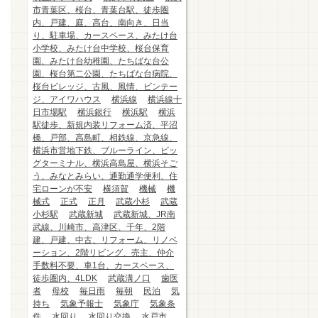
市青葉区、桜台、青葉台駅、徒歩圏
内、戸建、庭、高台、南向き、日当
り、駐車場、カースペース、みたけ台
小学校、みたけ台中学校、桜台保育
園、みたけ台幼稚園、たちばな台公
園、桜台第二公園、たちばな台病院、
桜台ビレッジ、古風、風情、ビンテー
ジ、アイワハウス
横浜線
横浜線十
日市場駅
横浜銀行
横浜駅
横浜
駅徒歩、新規内装リフォーム済、平沼
橋、戸部、高島町、相鉄線、京急線、
横浜市営地下鉄、ブルーライン、ビッ
グターミナル、横浜高島屋、横浜そご
う、みなとみらい、通勤通学便利、住
宅ローンが不安
横須賀
機械
機
械式
正式
正月
武蔵小杉
武蔵
小杉駅
武蔵新城
武蔵新城、JR南
武線、川崎市、高津区、千年、2階
建、戸建、中古、リフォーム、リノベ
ーション、2階リビング、売主、仲介
手数料不要、車1台、カースペース、
徒歩圏内、4LDK
武蔵溝ノ口
歯医
者
母校
毎日雨
毎朝
民泊
気
持ち
気象予報士
気象庁
気象条
件
水回り
水回り交換
水戸市