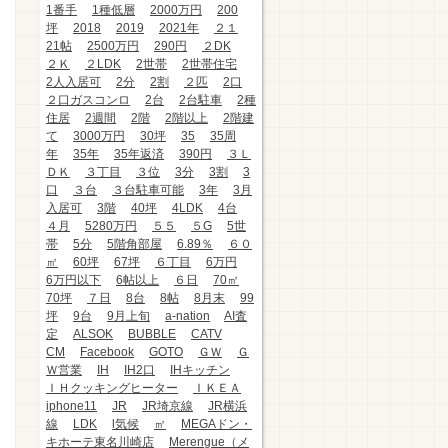
1番手
1種低層
2000万円
200
坪
2018
2019
2021年
２１
21帖
2500万円
290円
２DK
２Ｋ
２LDK
2世帯
2世帯住宅
2人入居可
2分
2割
２匹
2口
２口ガスコンロ
2台
2台駐車
2種
住居
2週間
2階
2階以上
2階建
て
3000万円
30坪
35
35周
年
35年
35年返済
390円
３Ｌ
ＤＫ
３丁目
３位
3分
3割
3
口
３台
３台駐車可能
3年
3月
入居可
3階
40坪
4LDK
4台
４月
5280万円
５５
５G
5世
帯
5分
5階角部屋
6.89％
６０
㎡
60坪
67坪
６丁目
6万円
6万円以下
6帖以上
６日
70㎡
70坪
７日
8台
8帖
8月末
99
坪
9台
9月上旬
a-nation
AI査
定
ALSOK
BUBBLE
CATV
CM
Facebook
GOTO
ＧＷ
Ｇ
Ｗ営業
IH
IH2口
IHキッチン
ＩＨクッキングヒーター
ＩＫＥＡ
iphone11
JR
JR埼京線
JR横浜
線
LDK
l気候
㎡
MEGAドン・
キホーテ東名川崎店
Merengue（メ