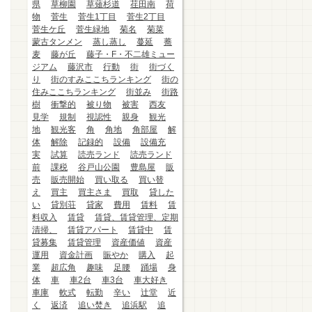
県
草柳園
草薙杉道
荏田南
荷
物
菅生
菅生1丁目
菅生2丁目
菅生ケ丘
菅生緑地
菊名
菊菜
蒙古タンメン
蒸し蒸し
蔓延
蕎
麦
藤が丘
藤子・F・不二雄ミュー
ジアム
藤沢市
行動
街
街づく
り
街のすみここちランキング
街の
住みここちランキング
街並み
街路
樹
衝撃的
被り物
被害
西友
見学
規制
視認性
親身
観光
地
観光客
角
角地
角部屋
解
体
解除
記録的
設備
設備充
実
試算
読売ランド
読売ランド
前
課税
谷戸山公園
豊島屋
販
売
販売開始
買い取る
買い替
え
買主
買主さま
買取
貸した
い
貸別荘
貸家
費用
賃料
賃
料収入
賃貸
賃貸、賃貸管理、定期
清掃、
賃貸アパート
賃貸中
賃
貸募集
賃貸管理
資産価値
資産
運用
資金計画
賑やか
購入
起
業
超広角
趣味
足腰
踊場
身
体
車
車2台
車3台
車大好き
車庫
軟式
転勤
辛い
辻堂
近
く
返済
追い焚き
追浜駅
追