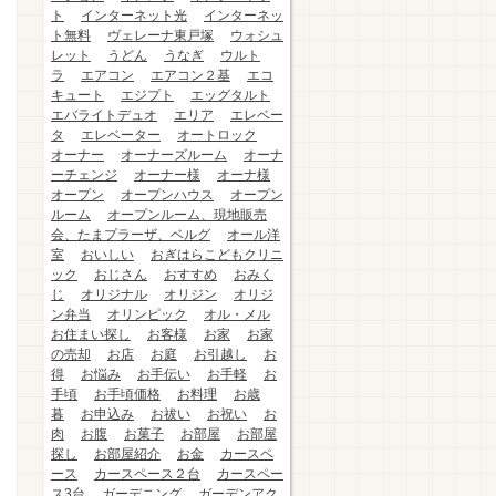
ト
インターネット光
インターネッ
ト無料
ヴェレーナ東戸塚
ウォシュ
レット
うどん
うなぎ
ウルト
ラ
エアコン
エアコン２基
エコ
キュート
エジプト
エッグタルト
エバライトデュオ
エリア
エレベー
タ
エレベーター
オートロック
オーナー
オーナーズルーム
オーナ
ーチェンジ
オーナー様
オーナ様
オープン
オープンハウス
オープン
ルーム
オープンルーム、現地販売
会、たまプラーザ、ベルグ
オール洋
室
おいしい
おぎはらこどもクリニ
ック
おじさん
おすすめ
おみく
じ
オリジナル
オリジン
オリジ
ン弁当
オリンピック
オル・メル
お住まい探し
お客様
お家
お家
の売却
お店
お庭
お引越し
お
得
お悩み
お手伝い
お手軽
お
手頃
お手頃価格
お料理
お歳
暮
お申込み
お祓い
お祝い
お
肉
お腹
お菓子
お部屋
お部屋
探し
お部屋紹介
お金
カースペ
ース
カースペース２台
カースペー
ス3台
ガーデニング
ガーデンアク