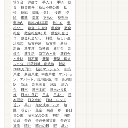
場２台
戸建て
手入れ
手頃
投
資
投資物件
折田不動公園
拡
張
挑戦
掃除
探し
接道
控
除
掲載
提案
支払い
整形地
敷地内
敷地内駐車場
敷礼０
敷
礼なし
敷金・礼金0
敷金0
敷金
礼金
敷金礼金0ヶ月
敷金礼金ゼ
ロ
敷金礼金なし
料理
新しい生
活様式
新古戸建
新古車
新品
新婚
新年度
新幹線
新庁舎
新
横浜
新生活
新百合ヶ丘
新百合
ヶ丘駅
新石川
新築
新築、駅徒
歩５分、武蔵新城、南武線
新築
2000万円代
新築マンション
新築
戸建
新築戸建、中古戸建、マンショ
ン、アパート、現地販売、猫
新綱島
駅
新緑
新規募集
施設
旗の
台
日吉
日吉本町
日当たり良
好
日当り良好
日本
日本中
日
本屈指
日立造船
日経トレンド
旨い
早い
旭化成ホームズ
旭
区
明るい
星空
映画
春
春日
台公園
昭和記念公園
時間
時間
短縮
普通
普通分譲賃貸
普通賃
貸借
晴れ
晴れの日
暇
暑い