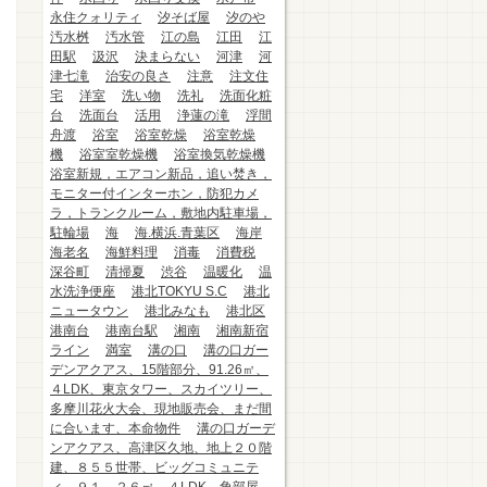
永住クォリティ
汐そば屋
汐のや
汚水桝
汚水管
江の島
江田
江
田駅
汲沢
決まらない
河津
河
津七滝
治安の良さ
注意
注文住
宅
洋室
洗い物
洗礼
洗面化粧
台
洗面台
活用
浄蓮の滝
浮間
舟渡
浴室
浴室乾燥
浴室乾燥
機
浴室室乾燥機
浴室換気乾燥機
浴室新規，エアコン新品，追い焚き，
モニター付インターホン，防犯カメ
ラ，トランクルーム，敷地内駐車場，
駐輪場
海
海.横浜.青葉区
海岸
海老名
海鮮料理
消毒
消費税
深谷町
清掃夏
渋谷
温暖化
温
水洗浄便座
港北TOKYU S.C
港北
ニュータウン
港北みなも
港北区
港南台
港南台駅
湘南
湘南新宿
ライン
満室
溝の口
溝の口ガー
デンアクアス、15階部分、91.26㎡、
４LDK、東京タワー、スカイツリー、
多摩川花火大会、現地販売会、まだ間
に合います、本命物件
溝の口ガーデ
ンアクアス、高津区久地、地上２０階
建、８５５世帯、ビッグコミュニテ