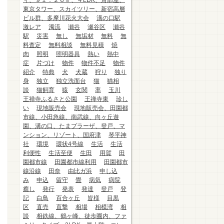
ィ、９１．２６㎡、４LDK、角部屋、
東京タワー、スカイツリー、新宿高層
ビル群、多摩川花火大会
溝の口駅
激レア
濁流
瀬谷
瀬谷区
瀬谷
駅
災害
無し
無垢材
無料
無
料査定
無料相談
無料見積
焼
肉
照明
照明器具
熱い
熱中
症
片づけ
物件
物件不足
物件
紹介
特典
犬
犬蔵
狩り
独り
身
独立
独立洗面台
猫
猫相
談
猫飼育
猿
玄関
率
玉川
王禅寺ふるさと公園
王禅寺東
珍し
い
現地販売会
現地販売会、田園都
市線、小田急線、南武線、向ヶ丘遊
園、溝の口、たまプラーザ、登戸、マ
ンション、リゾート、国府津
琴平神
社
環境
環状4号線
生活
生活
利便性
生活至便
生田
用賀
田
園都市線
田園都市線利用
田園都市
線沿線
田奈
由比ガ浜
申し込
み
申込
留守
畳
病気
病院
癒し
発行
発表
発達
登戸
登
記
白鳥
百合ヶ丘
皆様
目黒
区
直売
直撃
相場
相模湾
相
談
相鉄線、鶴ヶ峰、徒歩圏内、ファ