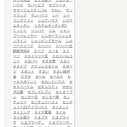
さくらんぼ
さくら祭り
ザセンター
ハウス
サバービア
サブリース
サマーフェスティバル
サロン
サン
ドラッグ
サンハイツ
シー
シー
リングファン
シェアハウス
システ
ムキッチン
システムキッチン3口
じっくり
ジッパー
ジム
シャン
プードレッサー
シュガーラッシュオ
ンライン
ショッピングモール
シル
バーウイーク
スーパー
スーパー生
鮮館TAIGA
スープ
スーモ
スイ
ーツ
スカイツリー見
スカイバルコ
ニー
スカパー
すすき野
スタジ
オタイプ
ステンレスボトル
スポー
ツ
スポット
すまい
すまい給付
金
スマホ
セール
セールス
セ
ールスポイント
セカンドハウス
セ
キスイハイム
セキュリティ
せせら
ぎ公園
セブンイレブン
セミオープ
ン
センター北
センター南
セン
チュリー
センチュリー２１
センチ
ュリー21アイワハウス
ダイエット
タイミング
タイヤ置場
タイル
タイル張り
たまプラ
たまプラー
ザ
たまプラーザ，
たまプラーザ，