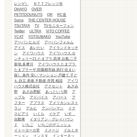
レンゲ）
ＮＴＴフレッツ光
OHAYO
OVER
PETITDOUNUTS
QR
RC造
Suica
THE CENTER HOUSE
TSUTAYA
TV
TVモニターフォン
Twitter
ULTRA
ViTO COFFEE
YCAT
YOTSUBAKO
YouTube
アーバンヒルズ
アーバンフォルム
アイス
あいたい
アイランドキッチ
ン
アイワハウス
アイワハウス.セ
ンチュリー21.たまプラ.高津.台風.二子
新地.多摩川
アイワハウス.たまプラ.
たまプラーザ.田園都市線.急行.住まい
探し.条件.安い.マンション.戸建て.子ど
も.自立.老後.不動産.売買.相談
アイワ
ハウス株式会社
アクセント
あざみ
野
あざみ野駅
あっという間
ア
ップル
アドバイス
アパート
ア
フター
アプラス
アメリカンレスト
ラン
アルヒ
アンパンマン
イク
スピアリ
いくら
イケア
いすゞ
自動車
イタリアン・グレイハウン
ド
いちご
いちごのデニッシュ
イトーヨーカ堂
イメージ
イルミネ
ーション
インスタ
インターネッ