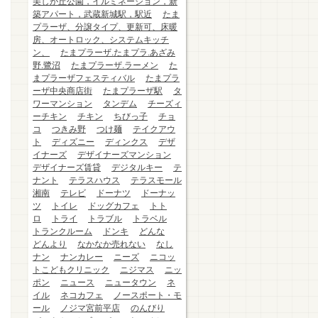
美しが丘公園，イルミネーション，新
築アパート，武蔵新城駅，駅近
たま
プラーザ、分譲タイプ、更新可、床暖
房、オートロック、システムキッチ
ン、
たまプラーザ.たまプラ.あざみ
野.鷺沼
たまプラーザ.ラーメン
た
まプラーザフェスティバル
たまプラ
ーザ中央商店街
たまプラーザ駅
タ
ワーマンション
タンデム
チーズィ
ーチキン
チキン
ちびっ子
チョ
コ
つきみ野
つけ麺
テイクアウ
ト
ディズニー
ディンクス
デザ
イナーズ
デザイナーズマンション
デザイナーズ賃貸
デジタルキー
テ
ナント
テラスハウス
テラスモール
湘南
テレビ
ドーナツ
ドーナッ
ツ
トイレ
ドッグカフェ
トト
ロ
トライ
トラブル
トラベル
トランクルーム
ドンキ
どんな
どんより
なかなか売れない
なし
ナン
ナンカレー
ニーズ
ニコッ
トこどもクリニック
ニジマス
ニッ
ポン
ニュース
ニュータウン
ネ
イル
ネコカフェ
ノースポート・モ
ール
ノジマ宮前平店
のんびり