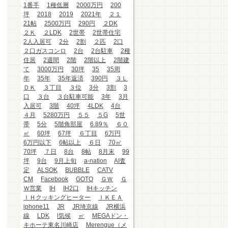
1番手
1種低層
2000万円
200
坪
2018
2019
2021年
２１
21帖
2500万円
290円
２DK
２Ｋ
２LDK
2世帯
2世帯住宅
2人入居可
2分
2割
２匹
2口
２口ガスコンロ
2台
2台駐車
2種
住居
2週間
2階
2階以上
2階建
て
3000万円
30坪
35
35周
年
35年
35年返済
390円
３Ｌ
ＤＫ
３丁目
３位
3分
3割
3
口
３台
３台駐車可能
3年
3月
入居可
3階
40坪
4LDK
4台
４月
5280万円
５５
５G
5世
帯
5分
5階角部屋
6.89％
６０
㎡
60坪
67坪
６丁目
6万円
6万円以下
6帖以上
６日
70㎡
70坪
７日
8台
8帖
8月末
99
坪
9台
9月上旬
a-nation
AI査
定
ALSOK
BUBBLE
CATV
CM
Facebook
GOTO
ＧＷ
Ｇ
Ｗ営業
IH
IH2口
IHキッチン
ＩＨクッキングヒーター
ＩＫＥＡ
iphone11
JR
JR埼京線
JR横浜
線
LDK
l気候
㎡
MEGAドン・
キホーテ東名川崎店
Merengue（メ