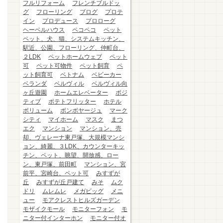
フルリフォーム
フレンチブルドッ
グ
フローリング
ブログ
プロテ
イン
プロデュース
プロローグ
ヘーベルハウス
ペコペコ
ペット
ペット、犬、猫、システムキッチン、
駅近、公園、フローリング、仲町台、
２LDK
ペットホームウェブ
ペット
可
ペット可物件
ペット飼育
ペ
ット飼育可
ベトナム
ベビーカー
ベランダ
ベルヴィル
ベルヴィル向
ヶ丘遊園
ホームエレベーター
ポジ
ティブ
ポテトフリッター
ホテル
ボリューム
ボンボヤージュ
マーク
シティ
マイホーム
マスク
まつ
エク
マンション
マンション、売
却、ヴェレーナ東戸塚、大規模マンシ
ョン、綺麗、３LDK、カウンターキッ
チン、ペット、眺望、開放感、ロー
ン、東戸塚、前田町
マンション、宮
前平、宮崎台、ペット可
みすずが
丘
みすずが丘戸建て
みそ
ムク
ドリ
ムレムレ
メガビッグ
メニ
ュー
モアクレストヒルズガーデン
モザイクモール
モニターフォン
モ
ニター付インターホン
モニター付オ