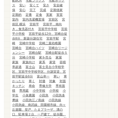
配BOX
宅配ブックス
宅配ボック
ス
安い
安くて
安さ
安全確
保
安心
完了
完成
定期借家
定期的
定番
定食
実家
実質
室内
室内洗濯機置場
宮前区
宮
前区.横浜
宮前平
宮前平，南向
き，食洗器付き
宮前平中学校
宮前
平小学校
宮前平徒歩12分、宮崎台徒
歩8分、新築分譲住宅
宮前平駅
宮
崎
宮崎中学校
宮崎二葉幼稚園
宮崎台
宮崎台ハイツ
宮崎台リージ
ェンシー
宮崎台駅
宮崎台駅徒歩５
分
宮崎小学校
家を売る
家屋
家族
家族向け
家系
家賃
容積
率超過
富士山
富士見台小学校学
区、宮前平中学校学区、分譲賃貸、宮
前平駅徒歩6分
富山幸一
寒い
寒
かったり
寒く
対価
対象
対面
キッチン
寿命
専修大学
専有面
積
専用庭
小中学校
小学校
小
学生
小泉農園
小田急
小田急多
摩線
小田急江ノ島線
小田急線
小田急線、南武線、田園都市線、向ヶ
丘遊園、登戸、たまプラーザ、溝の
口、駐車場２台、一戸建て、徒歩圏、