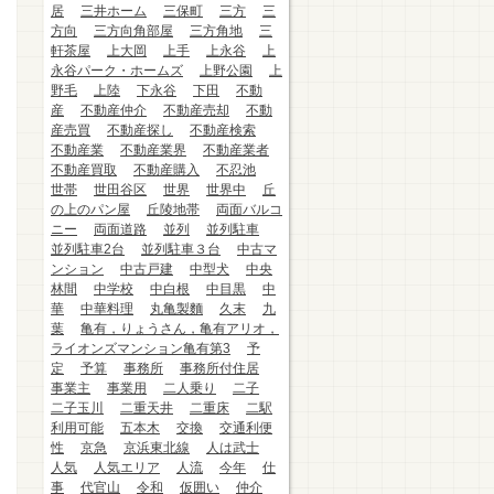
居
三井ホーム
三保町
三方
三
方向
三方向角部屋
三方角地
三
軒茶屋
上大岡
上手
上永谷
上
永谷パーク・ホームズ
上野公園
上
野毛
上陸
下永谷
下田
不動
産
不動産仲介
不動産売却
不動
産売買
不動産探し
不動産検索
不動産業
不動産業界
不動産業者
不動産買取
不動産購入
不忍池
世帯
世田谷区
世界
世界中
丘
の上のパン屋
丘陵地帯
両面バルコ
ニー
両面道路
並列
並列駐車
並列駐車2台
並列駐車３台
中古マ
ンション
中古戸建
中型犬
中央
林間
中学校
中白根
中目黒
中
華
中華料理
丸亀製麵
久末
九
葉
亀有，りょうさん，亀有アリオ，
ライオンズマンション亀有第3
予
定
予算
事務所
事務所付住居
事業主
事業用
二人乗り
二子
二子玉川
二重天井
二重床
二駅
利用可能
五本木
交換
交通利便
性
京急
京浜東北線
人は武士
人気
人気エリア
人流
今年
仕
事
代官山
令和
仮囲い
仲介