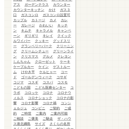
アス
ガーデンテラス
カウンター
カウンターキッチン
かけ
ガス３
口
ガスコンロ
ガスコンロ設置可
カップル
カトージ
カメ
カレ
ー
ガレージ
かわいい
キッチ
ン
キムチ
キャラメル
キャンペ
ーン
ギリギリ
キレイ
クイック
ルワイパー
クッキー
グッドスリ
ー
グランベリーパーク
クリーニン
グ
クリームシチュー
グリーンライ
ン
クリスマス
グルメ
クレヨン
しんちゃん
クローゼット
ケーキ
ケーブルカー
ケイン
ゲストルー
ム
けやき平
ケルヒャー
コー
ド
ゴールデンウィーク
コサギ
コジマ
コスギ
コスパ
コスモ
こどもの国
こども医療センター
コ
ラボ
コロッケ
コロナ
コロナウ
ィルス
コロナショック
コロナの影
響
コロナ影響
コロナ禍
コンシ
ェルジュ
コンビニ
ご契約
ご成
約
ご時世
ご案内
ご案内可能
ご相談
ご褒美
ご馳走
ザ・ハウ
ス港北綱島
サイズ
さくらの名所