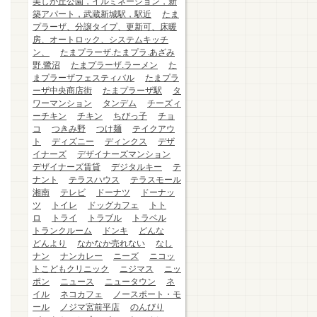
美しが丘公園，イルミネーション，新
築アパート，武蔵新城駅，駅近
たま
プラーザ、分譲タイプ、更新可、床暖
房、オートロック、システムキッチ
ン、
たまプラーザ.たまプラ.あざみ
野.鷺沼
たまプラーザ.ラーメン
た
まプラーザフェスティバル
たまプラ
ーザ中央商店街
たまプラーザ駅
タ
ワーマンション
タンデム
チーズィ
ーチキン
チキン
ちびっ子
チョ
コ
つきみ野
つけ麺
テイクアウ
ト
ディズニー
ディンクス
デザ
イナーズ
デザイナーズマンション
デザイナーズ賃貸
デジタルキー
テ
ナント
テラスハウス
テラスモール
湘南
テレビ
ドーナツ
ドーナッ
ツ
トイレ
ドッグカフェ
トト
ロ
トライ
トラブル
トラベル
トランクルーム
ドンキ
どんな
どんより
なかなか売れない
なし
ナン
ナンカレー
ニーズ
ニコッ
トこどもクリニック
ニジマス
ニッ
ポン
ニュース
ニュータウン
ネ
イル
ネコカフェ
ノースポート・モ
ール
ノジマ宮前平店
のんびり