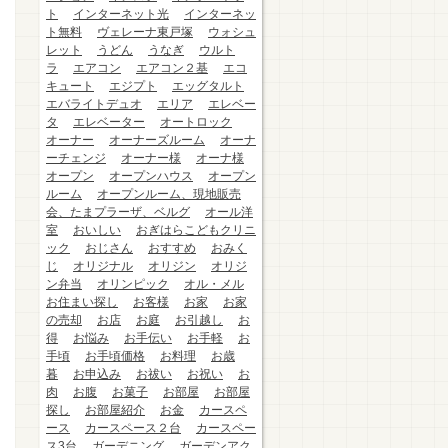
ト
インターネット光
インターネッ
ト無料
ヴェレーナ東戸塚
ウォシュ
レット
うどん
うなぎ
ウルト
ラ
エアコン
エアコン２基
エコ
キュート
エジプト
エッグタルト
エバライトデュオ
エリア
エレベー
タ
エレベーター
オートロック
オーナー
オーナーズルーム
オーナ
ーチェンジ
オーナー様
オーナ様
オープン
オープンハウス
オープン
ルーム
オープンルーム、現地販売
会、たまプラーザ、ベルグ
オール洋
室
おいしい
おぎはらこどもクリニ
ック
おじさん
おすすめ
おみく
じ
オリジナル
オリジン
オリジ
ン弁当
オリンピック
オル・メル
お住まい探し
お客様
お家
お家
の売却
お店
お庭
お引越し
お
得
お悩み
お手伝い
お手軽
お
手頃
お手頃価格
お料理
お歳
暮
お申込み
お祓い
お祝い
お
肉
お腹
お菓子
お部屋
お部屋
探し
お部屋紹介
お金
カースペ
ース
カースペース２台
カースペー
ス3台
ガーデニング
ガーデンアク