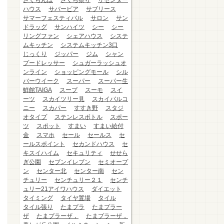
さくらんぼ
さくら祭り
ザセンター
ハウス
サバービア
サブリース
サマーフェスティバル
サロン
サン
ドラッグ
サンハイツ
シー
シー
リングファン
シェアハウス
システ
ムキッチン
システムキッチン3口
じっくり
ジッパー
ジム
シャン
プードレッサー
シュガーラッシュオ
ンライン
ショッピングモール
シル
バーウイーク
スーパー
スーパー生
鮮館TAIGA
スープ
スーモ
スイ
ーツ
スカイツリー見
スカイバルコ
ニー
スカパー
すすき野
スタジ
オタイプ
ステンレスボトル
スポー
ツ
スポット
すまい
すまい給付
金
スマホ
セール
セールス
セ
ールスポイント
セカンドハウス
セ
キスイハイム
セキュリティ
せせら
ぎ公園
セブンイレブン
セミオープ
ン
センター北
センター南
セン
チュリー
センチュリー２１
センチ
ュリー21アイワハウス
ダイエット
タイミング
タイヤ置場
タイル
タイル張り
たまプラ
たまプラー
ザ
たまプラーザ，
たまプラーザ，