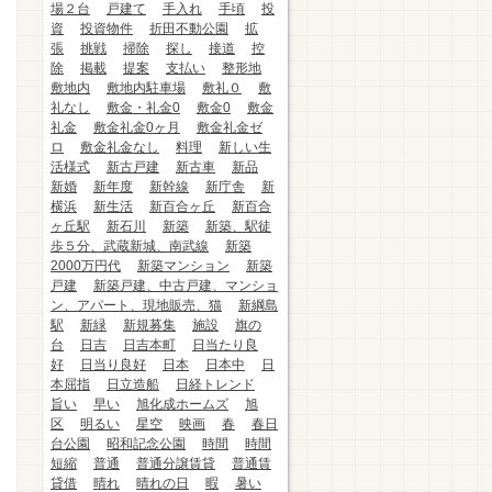
場２台
戸建て
手入れ
手頃
投
資
投資物件
折田不動公園
拡
張
挑戦
掃除
探し
接道
控
除
掲載
提案
支払い
整形地
敷地内
敷地内駐車場
敷礼０
敷
礼なし
敷金・礼金0
敷金0
敷金
礼金
敷金礼金0ヶ月
敷金礼金ゼ
ロ
敷金礼金なし
料理
新しい生
活様式
新古戸建
新古車
新品
新婚
新年度
新幹線
新庁舎
新
横浜
新生活
新百合ヶ丘
新百合
ヶ丘駅
新石川
新築
新築、駅徒
歩５分、武蔵新城、南武線
新築
2000万円代
新築マンション
新築
戸建
新築戸建、中古戸建、マンショ
ン、アパート、現地販売、猫
新綱島
駅
新緑
新規募集
施設
旗の
台
日吉
日吉本町
日当たり良
好
日当り良好
日本
日本中
日
本屈指
日立造船
日経トレンド
旨い
早い
旭化成ホームズ
旭
区
明るい
星空
映画
春
春日
台公園
昭和記念公園
時間
時間
短縮
普通
普通分譲賃貸
普通賃
貸借
晴れ
晴れの日
暇
暑い