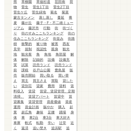
県
草柳園
草薙杉道
荏田南
荷
物
菅生
菅生1丁目
菅生2丁目
菅生ケ丘
菅生緑地
菊名
菊菜
蒙古タンメン
蒸し蒸し
蔓延
蕎
麦
藤が丘
藤子・F・不二雄ミュー
ジアム
藤沢市
行動
街
街づく
り
街のすみここちランキング
街の
住みここちランキング
街並み
街路
樹
衝撃的
被り物
被害
西友
見学
規制
視認性
親身
観光
地
観光客
角
角地
角部屋
解
体
解除
記録的
設備
設備充
実
試算
読売ランド
読売ランド
前
課税
谷戸山公園
豊島屋
販
売
販売開始
買い取る
買い替
え
買主
買主さま
買取
貸した
い
貸別荘
貸家
費用
賃料
賃
料収入
賃貸
賃貸、賃貸管理、定期
清掃、
賃貸アパート
賃貸中
賃
貸募集
賃貸管理
資産価値
資産
運用
資金計画
賑やか
購入
起
業
超広角
趣味
足腰
踊場
身
体
車
車2台
車3台
車大好き
車庫
軟式
転勤
辛い
辻堂
近
く
返済
追い焚き
追浜駅
追