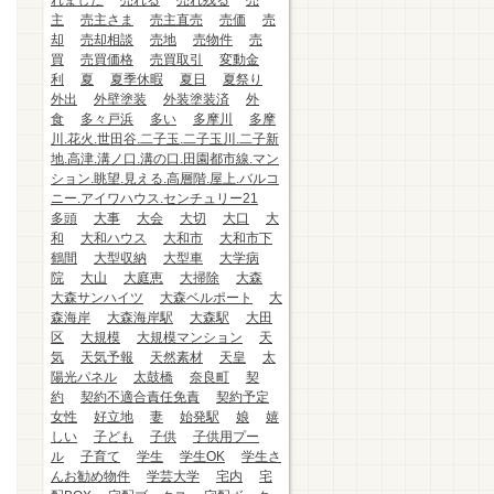
れました
売れる
売れ残る
売
主
売主さま
売主直売
売価
売
却
売却相談
売地
売物件
売
買
売買価格
売買取引
変動金
利
夏
夏季休暇
夏日
夏祭り
外出
外壁塗装
外装塗装済
外
食
多々戸浜
多い
多摩川
多摩
川.花火.世田谷.二子玉.二子玉川.二子新
地.高津.溝ノ口.溝の口.田園都市線.マン
ション.眺望.見える.高層階.屋上.バルコ
ニー.アイワハウス.センチュリー21
多頭
大事
大会
大切
大口
大
和
大和ハウス
大和市
大和市下
鶴間
大型収納
大型車
大学病
院
大山
大庭恵
大掃除
大森
大森サンハイツ
大森ベルポート
大
森海岸
大森海岸駅
大森駅
大田
区
大規模
大規模マンション
天
気
天気予報
天然素材
天皇
太
陽光パネル
太鼓橋
奈良町
契
約
契約不適合責任免責
契約予定
女性
好立地
妻
始発駅
娘
嬉
しい
子ども
子供
子供用プー
ル
子育て
学生
学生OK
学生さ
んお勧め物件
学芸大学
宅内
宅