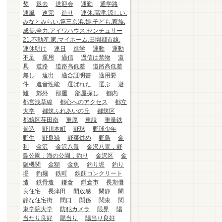
焚
退去
送迎会
通勤
通学路
通風
速完
造り
連休.高津.涼しい.
みなとみらい.第三京浜.娘.子ども.家族.
成長.全力.アイワハウス.センチュリー
21.不動産.家.マイホーム.田園都市線.
連休明け
連日
進学
運動
運動
不足
運用
過信
過信は禁物
道
具
道路
道路高低差
道路高低差
無し
遠出
適合証明書
適用要
件
遮音性能
選ばれた
選ぶ
避
難
郊外
部屋
部屋探し
都内
都営浅草線
都心へのアクセス
都立
大学
都筑ふれあいの丘
都筑区
都筑区荏田南
重厚
重説
重量鉄
骨造
野川本町
野球
野球少年
野生
野良猫
野菜炒め
野鳥
金
利
金沢
金沢八景
金沢八景，野
島公園，海の公園，釣り
金沢区
金
融機関
金額
金魚
釣り堀
釣り
場
釣堀
鉄町
鉄筋コンクリート
造
鉄骨造
鎌倉
鎌倉市
長期優
良住宅
長津田
開放感
閑静
閑
静な住宅街
間口
関係
関東
関
東学院大学
防犯カメラ
限界
陽
当たり良好
陽当り
陽当り良好