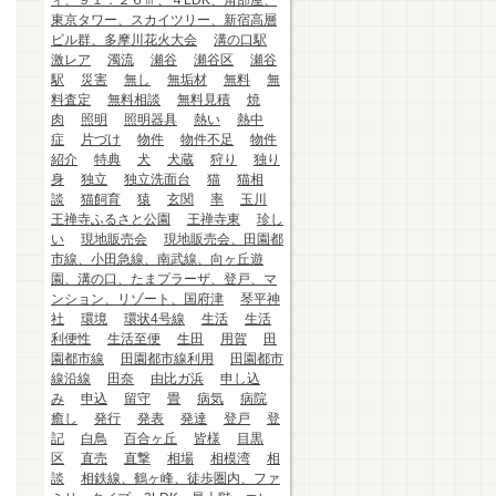
ィ、９１．２６㎡、４LDK、角部屋、
東京タワー、スカイツリー、新宿高層
ビル群、多摩川花火大会
溝の口駅
激レア
濁流
瀬谷
瀬谷区
瀬谷
駅
災害
無し
無垢材
無料
無
料査定
無料相談
無料見積
焼
肉
照明
照明器具
熱い
熱中
症
片づけ
物件
物件不足
物件
紹介
特典
犬
犬蔵
狩り
独り
身
独立
独立洗面台
猫
猫相
談
猫飼育
猿
玄関
率
玉川
王禅寺ふるさと公園
王禅寺東
珍し
い
現地販売会
現地販売会、田園都
市線、小田急線、南武線、向ヶ丘遊
園、溝の口、たまプラーザ、登戸、マ
ンション、リゾート、国府津
琴平神
社
環境
環状4号線
生活
生活
利便性
生活至便
生田
用賀
田
園都市線
田園都市線利用
田園都市
線沿線
田奈
由比ガ浜
申し込
み
申込
留守
畳
病気
病院
癒し
発行
発表
発達
登戸
登
記
白鳥
百合ヶ丘
皆様
目黒
区
直売
直撃
相場
相模湾
相
談
相鉄線、鶴ヶ峰、徒歩圏内、ファ