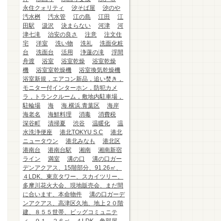
永住クォリティ
汐そば屋
汐のや
汚水桝
汚水管
江の島
江田
江
田駅
汲沢
決まらない
河津
河
津七滝
治安の良さ
注意
注文住
宅
洋室
洗い物
洗礼
洗面化粧
台
洗面台
活用
浄蓮の滝
浮間
舟渡
浴室
浴室乾燥
浴室乾燥
機
浴室室乾燥機
浴室換気乾燥機
浴室新規，エアコン新品，追い焚き，
モニター付インターホン，防犯カメ
ラ，トランクルーム，敷地内駐車場，
駐輪場
海
海.横浜.青葉区
海岸
海老名
海鮮料理
消毒
消費税
深谷町
清掃夏
渋谷
温暖化
温
水洗浄便座
港北TOKYU S.C
港北
ニュータウン
港北みなも
港北区
港南台
港南台駅
湘南
湘南新宿
ライン
満室
溝の口
溝の口ガー
デンアクアス、15階部分、91.26㎡、
４LDK、東京タワー、スカイツリー、
多摩川花火大会、現地販売会、まだ間
に合います、本命物件
溝の口ガーデ
ンアクアス、高津区久地、地上２０階
建、８５５世帯、ビッグコミュニテ