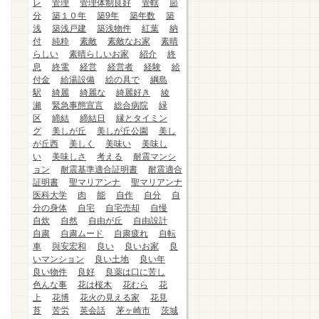
レ
管理
管理体制良好
管轄
節
分
築１０年
築9年
築年数
築
浅
築浅戸建
築浅物件
紅葉
納
付
純粋
素敵
素敵なお家
素晴
らしい
素晴らしいお家
紹介
終
息
終電
経営
経営者
経験
給
付金
給湯設備
絵の具で
綱島
駅
綺麗
綺麗な
綺麗好き
綾
瀬
緊急事態宣言
総合病院
緑
区
締結
締結日
縁とタイミン
グ
美しが丘
美しが丘公園
美し
が丘西
美しく
美味い
美味し
い
美味しさ
考える
耐震マンシ
ョン
耐震基準適合証明書
耐震適合
証明書
聖マリアンナ
聖マリアンナ
医科大学
肉
能
自作
自分
自
分の身体
自宅
自宅売却
自慢
自炊
自然
自由が丘
自由設計
自粛
自粛ムード
自粛疲れ
自転
車
與安宏和
良い
良いお家
良
いマンション
良い土地
良い年
良い物件
良好
良薬は口に苦し
色んな事
花は桜木
花むら
花
上
花博
花火の見える家
花見
苔
苦労
英会話
茅ヶ崎市
茨城