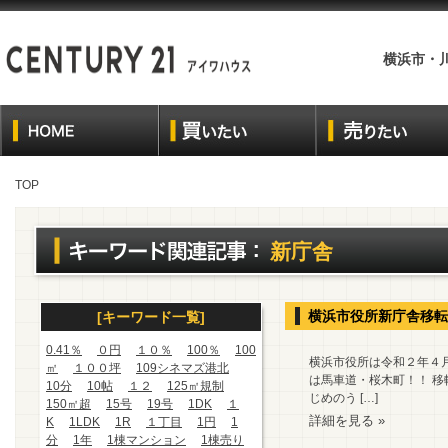
横浜市・
TOP
新庁舎
横浜市役所新庁舎移転
[キーワード一覧]
0.41％
０円
１０％
100％
100
横浜市役所は令和２年４
㎡
１００坪
109シネマズ港北
は馬車道・桜木町！！ 移
10分
10帖
１２
125㎡規制
じめのう […]
150㎡超
15号
19号
1DK
１
詳細を見る »
K
1LDK
1R
１丁目
1円
1
分
1年
1棟マンション
1棟売り