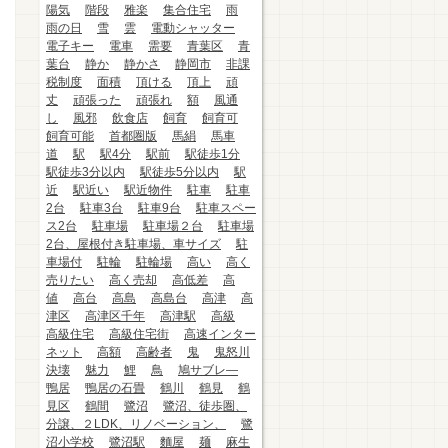
陽気
階段
雅楽
集合住宅
雨
雨の日
雪
雲
電動シャッター
電子キー
電車
需要
青葉区
青
葉台
静か
静かさ
静岡市
非課
税制度
面積
頂ける
頂上
頑
丈
頑張った
頑張れ
額
風通
し
風邪
飲食店
飼育
飼育可
飼育可能
首都圏版
馬絹
馬車
道
駅
駅4分
駅前
駅徒歩1分
駅徒歩3分以内
駅徒歩5分以内
駅
近
駅近い
駅近物件
駐車
駐車
2台
駐車3台
駐車9台
駐車スペー
ス2台
駐車場
駐車場２台
駐車場
2台、屋根付き駐車場、車サイズ
駐
車場付
駐輪
駐輪場
高い
高く
売りたい
高く売却
高低差
高
値
高台
高島
高島台
高津
高
津区
高津区千年
高津駅
高級
高級住宅
高級住宅街
高速インター
ネット
高額
高齢者
鬼
鬼怒川
決壊
魅力
鯉
鳥
鳩サブレ―
鴨居
鴨居の石畳
鶴川
鶴見
鶴
見区
鶴間
鷺沼
鷺沼、徒歩圏、
分譲、２LDK、リノベーション、
鷺
沼小学校
鷺沼駅
麵屋
麺
麻生