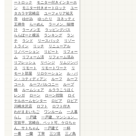
ートロック
モニター付きインターホ
ン
モニター付きオートロック
ユー
タカラヤ宮崎店
ユーフォリア祐天
寺
ゆがみ
ゆったり
ヨネッティ
王禅寺
らーめん
ラーメン、味噌
汁
ラーメン王
ラッピングバス
ららぽーと横浜
ランキング
ラン
チ
ランド
リースバック
リゾー
トライン
リッチ
リニューアル
リノベーション
リピート
リフォー
ム
リフォーム済
リフォーム済み
リフレッシュ
リベンジ
リムジンバ
ス
リモート
リモートワーク
リ
モート部屋
リロケーション
ル・パ
ン・コティディアン
ルーフ
ルーフ
コート
ルーフバルコニー
ループ
橋
ルームシェア
ルララこうほく
レンガ
ローン
ローン控除
ロイ
ヤルホームセンター
ロピア
ロピア
川崎水沢店
ロフト
ロフト付き
わがままいちご
ワンルーム
一人暮
らし
一戸建
一戸建、マンション、
宮前平、宮崎台、ペット可、ケロちゃ
ん、サトちゃん
一戸建て
一杯
一番
一蘭
丁寧
三ツ境
三ノ鳥