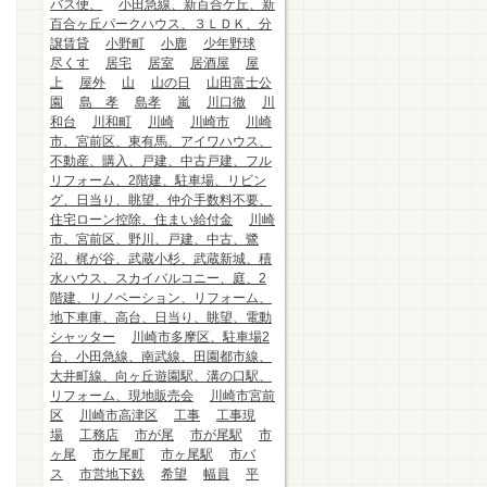
バス便、
小田急線、新百合ケ丘、新
百合ヶ丘パークハウス、３ＬＤＫ、分
譲賃貸
小野町
小鹿
少年野球
尽くす
居宅
居室
居酒屋
屋
上
屋外
山
山の日
山田富士公
園
島 孝
島孝
嵐
川口徹
川
和台
川和町
川崎
川崎市
川崎
市、宮前区、東有馬、アイワハウス、
不動産、購入、戸建、中古戸建、フル
リフォーム、2階建、駐車場、リビン
グ、日当り、眺望、仲介手数料不要、
住宅ローン控除、住まい給付金
川崎
市、宮前区、野川、戸建、中古、鷺
沼、梶が谷、武蔵小杉、武蔵新城、積
水ハウス、スカイバルコニー、庭、2
階建、リノベーション、リフォーム、
地下車庫、高台、日当り、眺望、電動
シャッター
川崎市多摩区、駐車場2
台、小田急線、南武線、田園都市線、
大井町線、向ヶ丘遊園駅、溝の口駅、
リフォーム、現地販売会
川崎市宮前
区
川崎市高津区
工事
工事現
場
工務店
市が尾
市が尾駅
市
ヶ尾
市ケ尾町
市ヶ尾駅
市バ
ス
市営地下鉄
希望
幅員
平