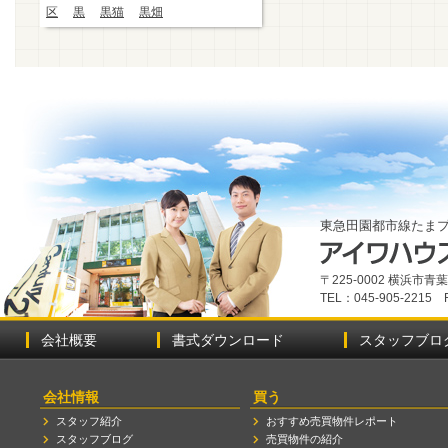
区
黒
黒猫
黒畑
東急田園都市線たま
〒225-0002 横浜市
TEL：045-905-2215 
会社概要
書式ダウンロード
スタッフブロ
会社情報
買う
スタッフ紹介
おすすめ売買物件レポート
スタッフブログ
売買物件の紹介