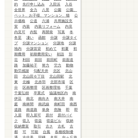
約
先行申し込み
入田浜
入谷
全世界
全力
八景
公園
公園、
ペット、お子様、マンション、猫
公
示価格
公道
六浦
共用施設充
実
内装
内装リフォーム
内見
内見可
内覧
再開発
写真
冬
冬至
凄い
函館
分譲
分譲タイ
プ
分譲マンション
分譲地
分譲
地内
分譲賃貸
初めて
初夏
初
期費用
初期費用安い
初詣
別
荘
利回
前回
前田町
前面道
路
加藤祐子
努力
労力
動物
勤労感謝
勾配天井
北区
北山
田
北山田６丁目
北山田駅
北
東
北極
北赤羽
北部市場
区
分
区画整理
区画整理地
千葉
千葉弘樹
卒業式
協議地区内
南
伊豆
南北
南向き
南大井
南
庭
南林間
南武線
南町田
南西
道路
南道路
単身
危険
即
即
入居
即入居可
原付
原付バイ
ク
収入
収益
収益ビル
収納
収納豊富
取引
古さ
古札
古
都
可
可能
台風
各種税制優
遇
吉佐美
同棲
名所
向ヶ丘遊