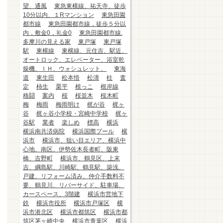
望、通風
東急東横線、祐天寺、徒歩
10分以内、１Rマンション
東急田園
都市線
東急田園都市線，徒歩５分以
内，敷金0，礼金0
東急田園都市線.
多摩川の見える家
東戸塚
東戸塚
駅
東横線
東横線、元住吉、駅近、
オートロック、エレベーター、浴室乾
燥機、ＩＨ、ウォシュレット、
東海
道
東生田
松本悟
松濤
柱
査
定
柿生
栗平
根っこ
根岸線
格闘
案内
桜
桜並木
桜木町
梅
梅雨
梅雨明け
梶が谷
梶ヶ
谷
梶ヶ谷小学校・宮崎中学校
梶ヶ
谷駅
業者
楽しめ
標高
横浜
横浜南共済病院
横浜国際プール
横
浜市
横浜市、狙い目エリア、横浜中
心地、南区、伊勢佐木長者町、阪東
橋、吉野町
横浜市、鶴見区、上末
吉、綱島駅、川崎駅、鶴見駅、築浅、
戸建、リフォーム済み、仲介手数料不
要、鶴見川、リバーサイド、駐車場、
カースペース、3階建
横浜市営地下
鉄
横浜市役所
横浜市戸塚区
横
浜市港北区
横浜市都筑区
横浜市都
筑区茅ヶ崎中央
横浜市青葉区
横浜