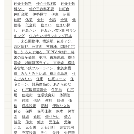
仲介手数料
仲介手数料0
仲介手数
料なし
仲介手数料不要
仲町台
仲町台駅
伊勢原市
伊東
伊豆
休暇
休業
会社
会話
会議
低
価格
低金利
住まい
住まい探
し
住みたい
住みたい市区町村ラン
キング
住みたい街ランキング日本
一、未公開物件、横浜駅、徒歩７分、
西区岡野、公道面、整形地、閑静住宅
地、知る人ぞ知る、TEPPAN物件、将
来の資産価値、更地、東海道線、横須
賀線、湘南新宿ライン、京急線、横浜
市営地下鉄ブルーライン、東急東横
線、みなとみらい線、横浜高島屋
住
んでみたい
住宅
住宅ローン
住
宅ローン、難易度高め、あきらめな
い
住宅取得等資金
住宅地
住宅
用
住宅街
住環境良好
体調管
理
何故
供給
依頼
価値
価
格
価格設定
便利
便利な立地
係る
保岡
保岡佳潔
保木
保育
園
修繕
倉庫
借りたい
借入
値段
偉大
傾き
元住吉
元年
元気
元石川
元石川町
充実共用
部
充実設備
先生
先行
先行契