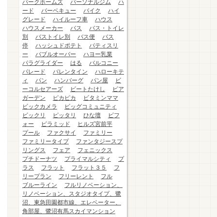
パークホームズ
パーソナルジム
ハ
ード
バーベキュー
バイク
ハイ
グレード
ハイルーフ車
ハウス
ハウスメーカー
バス
バス・トイレ
別
バストイレ別
バス便
バス
停
ハッシュドポテト
パティスリ
ー
バブルオーバー
ハヨー乳業
パラグライダー
はる
バルコニー
パレード
バレンタイン
ハローキテ
ィ
パン
ハンバーグ
パン屋
ビ
ーコルセアーズ
ビートたけし
ビア
ガーデン
ピカピカ
ビタミンママ
ビックカメラ
ビッグコミュニティ
ビックリ
ピッタリ
ひな壇
ビフ
ォー
ピラミッド
ヒルズ宮前平
プール
ファクサイ
ファミリー
ファミリータイプ
ファンタジースプ
リングス
フェア
フェニックス
プチドーナツ
プライマルシティ
プ
ラス
フラット
フラット３５
フ
リープラン
フリーレント
フル
ブルーライン
フルリノベーション、
リノベーション、スタジオタイプ、鷺
沼、東急田園都市線、エレベーター、
角部屋、鷺沼有馬スカイマンション