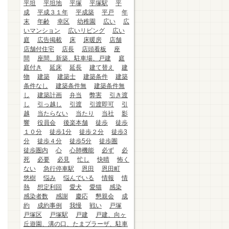
平坦
平坦地
平塚
平塚駅
平
成
平成３１年
平成築
平戸
年
末
年齢
幸区
幼稚園
広い
広
いマンション
広いリビング
広い
庭
広告掲載
床
床暖房
店舗
店舗付住宅
店長
店頭看板
座
間
座間、新築、駐車場、戸建
庭
庭付き
延床
延長
建て替え
建
物
建築
建築士
建築条件
建築
条件なし
建築条件無
建築条件無
し
建築計画
弁当
弊害
引き渡
し
引っ越し
引渡
引渡即可
引
越
当たらない
当たり
当社
影
響
役員会
後楽本舗
徒歩
徒歩
１０分
徒歩1分
徒歩２分
徒歩3
分
徒歩４分
徒歩5分
徒歩圏
徒歩圏内
心
心肺機能
必ず
必
死
必要
必見
忙し
快晴
怖く
ない
急行停車駅
恩田
恩田町
悠樹
悩み
悩んでいる
情報
情
熱
想定利回
愛犬
愛猫
感染
感染者数
感謝
慶応
懇親会
成
約
成約事例
我慢
戦い
戸塚
戸塚区
戸塚駅
戸建
戸建、向ヶ
丘遊園、溝の口、たまプラーザ、駐車