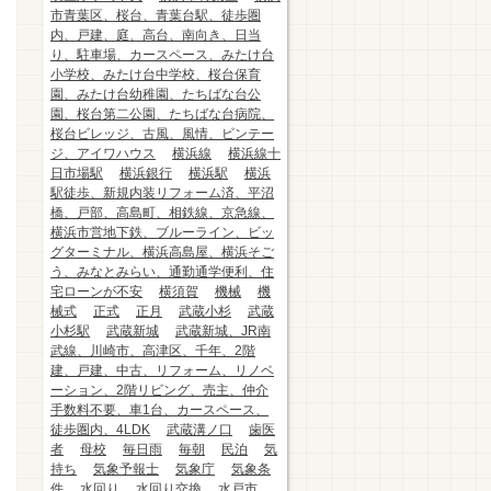
市青葉区、桜台、青葉台駅、徒歩圏
内、戸建、庭、高台、南向き、日当
り、駐車場、カースペース、みたけ台
小学校、みたけ台中学校、桜台保育
園、みたけ台幼稚園、たちばな台公
園、桜台第二公園、たちばな台病院、
桜台ビレッジ、古風、風情、ビンテー
ジ、アイワハウス
横浜線
横浜線十
日市場駅
横浜銀行
横浜駅
横浜
駅徒歩、新規内装リフォーム済、平沼
橋、戸部、高島町、相鉄線、京急線、
横浜市営地下鉄、ブルーライン、ビッ
グターミナル、横浜高島屋、横浜そご
う、みなとみらい、通勤通学便利、住
宅ローンが不安
横須賀
機械
機
械式
正式
正月
武蔵小杉
武蔵
小杉駅
武蔵新城
武蔵新城、JR南
武線、川崎市、高津区、千年、2階
建、戸建、中古、リフォーム、リノベ
ーション、2階リビング、売主、仲介
手数料不要、車1台、カースペース、
徒歩圏内、4LDK
武蔵溝ノ口
歯医
者
母校
毎日雨
毎朝
民泊
気
持ち
気象予報士
気象庁
気象条
件
水回り
水回り交換
水戸市