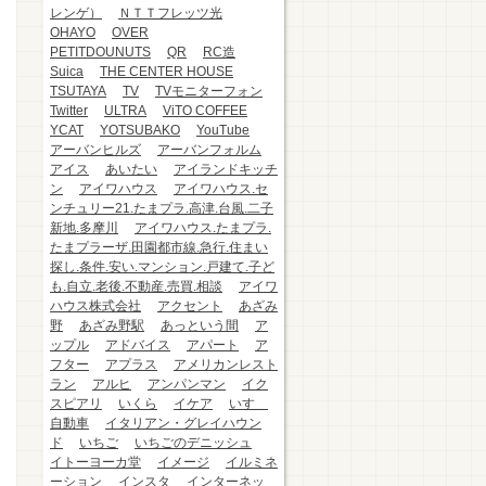
レンゲ）
ＮＴＴフレッツ光
OHAYO
OVER
PETITDOUNUTS
QR
RC造
Suica
THE CENTER HOUSE
TSUTAYA
TV
TVモニターフォン
Twitter
ULTRA
ViTO COFFEE
YCAT
YOTSUBAKO
YouTube
アーバンヒルズ
アーバンフォルム
アイス
あいたい
アイランドキッチ
ン
アイワハウス
アイワハウス.セ
ンチュリー21.たまプラ.高津.台風.二子
新地.多摩川
アイワハウス.たまプラ.
たまプラーザ.田園都市線.急行.住まい
探し.条件.安い.マンション.戸建て.子ど
も.自立.老後.不動産.売買.相談
アイワ
ハウス株式会社
アクセント
あざみ
野
あざみ野駅
あっという間
ア
ップル
アドバイス
アパート
ア
フター
アプラス
アメリカンレスト
ラン
アルヒ
アンパンマン
イク
スピアリ
いくら
イケア
いすゞ
自動車
イタリアン・グレイハウン
ド
いちご
いちごのデニッシュ
イトーヨーカ堂
イメージ
イルミネ
ーション
インスタ
インターネッ