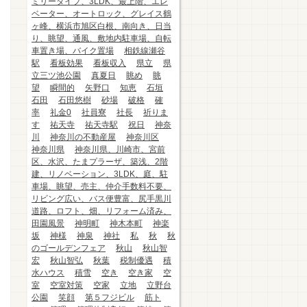
ミリータイプ、3LDK、最上階、エレ
ベーター、オートロック、グレイス鶴
ヶ峰、横浜市旭区白根、南向き、日当
り、眺望、通風、敷地内駐車場、自転
車置き場、バイク置場
相鉄線瀬谷
駅
看板効果
看板収入
県立
県
立三ツ池公園
真夏日
眺め
眺
望
瞬間的
矢野口
知恵
石垣
石田
石田悠樹
砂場
破格
確
率
礼金0
社員寮
社長
祈りま
す
祐天寺
祐天寺駅
祝日
神奈
川
神奈川の不動産屋
神奈川区
神奈川県
神奈川県、川崎市、宮前
区、水沢、たまプラーザ、築浅、2階
建、リノベーション、3LDK、庭、駐
車場、眺望、売主、仲介手数料不要、
リビング広い、バス便豊富、尻手黒川
道路、ロフト、畑、リフォーム済み、
田園風景
神明町
神木本町
神楽
坂
神様
神泉
神社
私
秋
秋
のゴールデンフェア
秋山
秋山智
宏
秋山智弘
秋葉
税制優遇
積
水ハウス
積雪
空き
空き家
空
室
空室対策
空家
立地
立野台
公園
笑顔
第５フジビル
筋ト