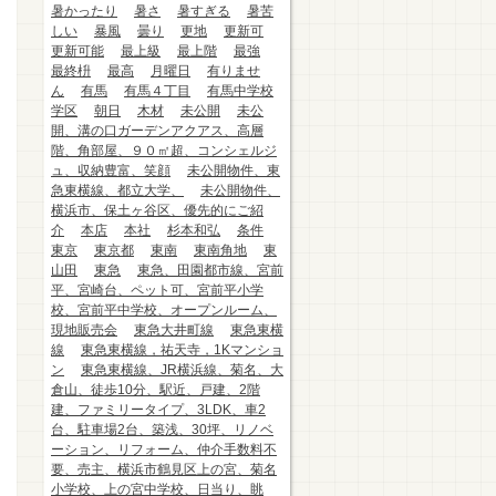
暑かったり
暑さ
暑すぎる
暑苦
しい
暴風
曇り
更地
更新可
更新可能
最上級
最上階
最強
最終枡
最高
月曜日
有りませ
ん
有馬
有馬４丁目
有馬中学校
学区
朝日
木材
未公開
未公
開、溝の口ガーデンアクアス、高層
階、角部屋、９０㎡超、コンシェルジ
ュ、収納豊富、笑顔
未公開物件、東
急東横線、都立大学、
未公開物件、
横浜市、保土ヶ谷区、優先的にご紹
介
本店
本社
杉本和弘
条件
東京
東京都
東南
東南角地
東
山田
東急
東急、田園都市線、宮前
平、宮崎台、ペット可、宮前平小学
校、宮前平中学校、オープンルーム、
現地販売会
東急大井町線
東急東横
線
東急東横線，祐天寺，1Kマンショ
ン
東急東横線、JR横浜線、菊名、大
倉山、徒歩10分、駅近、戸建、2階
建、ファミリータイプ、3LDK、車2
台、駐車場2台、築浅、30坪、リノベ
ーション、リフォーム、仲介手数料不
要、売主、横浜市鶴見区上の宮、菊名
小学校、上の宮中学校、日当り、眺