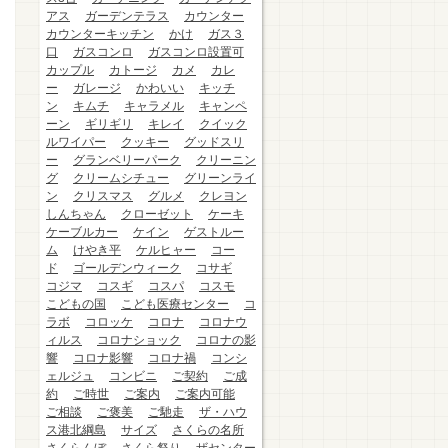
アス
ガーデンテラス
カウンター
カウンターキッチン
かけ
ガス３
口
ガスコンロ
ガスコンロ設置可
カップル
カトージ
カメ
カレ
ー
ガレージ
かわいい
キッチ
ン
キムチ
キャラメル
キャンペ
ーン
ギリギリ
キレイ
クイック
ルワイパー
クッキー
グッドスリ
ー
グランベリーパーク
クリーニン
グ
クリームシチュー
グリーンライ
ン
クリスマス
グルメ
クレヨン
しんちゃん
クローゼット
ケーキ
ケーブルカー
ケイン
ゲストルー
ム
けやき平
ケルヒャー
コー
ド
ゴールデンウィーク
コサギ
コジマ
コスギ
コスパ
コスモ
こどもの国
こども医療センター
コ
ラボ
コロッケ
コロナ
コロナウ
ィルス
コロナショック
コロナの影
響
コロナ影響
コロナ禍
コンシ
ェルジュ
コンビニ
ご契約
ご成
約
ご時世
ご案内
ご案内可能
ご相談
ご褒美
ご馳走
ザ・ハウ
ス港北綱島
サイズ
さくらの名所