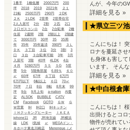
んが、今年のGW
1番手
1種低層
2000万円
200
坪
2018
2019
2021年
２１
詳細を見る »
21帖
2500万円
290円
２DK
２Ｋ
２LDK
2世帯
2世帯住宅
2人入居可
2分
2割
２匹
2口
★県立三ツ池
２口ガスコンロ
2台
2台駐車
2種
住居
2週間
2階
2階以上
2階建
て
3000万円
30坪
35
35周
こんにちは！ 
年
35年
35年返済
390円
３Ｌ
ＤＫ
３丁目
３位
3分
3割
3
ロナを蔓延させ
口
３台
３台駐車可能
3年
3月
も身体も害して
入居可
3階
40坪
4LDK
4台
います。 そんな
４月
5280万円
５５
５G
5世
帯
5分
5階角部屋
6.89％
６０
詳細を見る »
㎡
60坪
67坪
６丁目
6万円
6万円以下
6帖以上
６日
70㎡
70坪
７日
8台
8帖
8月末
99
★中白根倉庫
坪
9台
9月上旬
a-nation
AI査
定
ALSOK
BUBBLE
CATV
CM
Facebook
GOTO
ＧＷ
Ｇ
こんにちは！ 
Ｗ営業
IH
IH2口
IHキッチン
ＩＨクッキングヒーター
ＩＫＥＡ
出掛けるとコロ
iphone11
JR
JR埼京線
JR横浜
物件が売れてい
線
LDK
l気候
㎡
MEGAドン・
キホーテ東名川崎店
Merengue（メ
せて頂く事となり