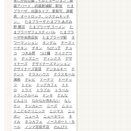
美しが丘公園，イルミネーション，新
築アパート，武蔵新城駅，駅近
たま
プラーザ、分譲タイプ、更新可、床暖
房、オートロック、システムキッチ
ン、
たまプラーザ.たまプラ.あざみ
野.鷺沼
たまプラーザ.ラーメン
た
まプラーザフェスティバル
たまプラ
ーザ中央商店街
たまプラーザ駅
タ
ワーマンション
タンデム
チーズィ
ーチキン
チキン
ちびっ子
チョ
コ
つきみ野
つけ麺
テイクアウ
ト
ディズニー
ディンクス
デザ
イナーズ
デザイナーズマンション
デザイナーズ賃貸
デジタルキー
テ
ナント
テラスハウス
テラスモール
湘南
テレビ
ドーナツ
ドーナッ
ツ
トイレ
ドッグカフェ
トト
ロ
トライ
トラブル
トラベル
トランクルーム
ドンキ
どんな
どんより
なかなか売れない
なし
ナン
ナンカレー
ニーズ
ニコッ
トこどもクリニック
ニジマス
ニッ
ポン
ニュース
ニュータウン
ネ
イル
ネコカフェ
ノースポート・モ
ール
ノジマ宮前平店
のんびり