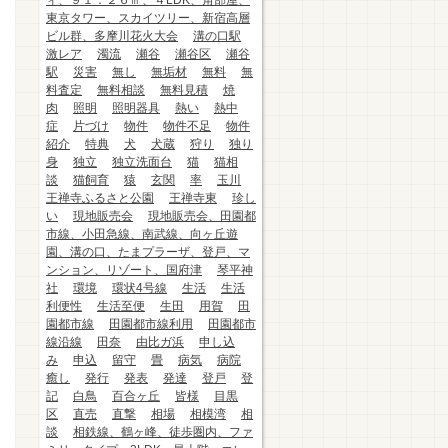
ィ、９１．２６㎡、４LDK、角部屋、
東京タワー、スカイツリー、新宿高層
ビル群、多摩川花火大会
溝の口駅
激レア
濁流
瀬谷
瀬谷区
瀬谷
駅
災害
無し
無垢材
無料
無
料査定
無料相談
無料見積
焼
肉
照明
照明器具
熱い
熱中
症
片づけ
物件
物件不足
物件
紹介
特典
犬
犬蔵
狩り
独り
身
独立
独立洗面台
猫
猫相
談
猫飼育
猿
玄関
率
玉川
王禅寺ふるさと公園
王禅寺東
珍し
い
現地販売会
現地販売会、田園都
市線、小田急線、南武線、向ヶ丘遊
園、溝の口、たまプラーザ、登戸、マ
ンション、リゾート、国府津
琴平神
社
環境
環状4号線
生活
生活
利便性
生活至便
生田
用賀
田
園都市線
田園都市線利用
田園都市
線沿線
田奈
由比ガ浜
申し込
み
申込
留守
畳
病気
病院
癒し
発行
発表
発達
登戸
登
記
白鳥
百合ヶ丘
皆様
目黒
区
直売
直撃
相場
相模湾
相
談
相鉄線、鶴ヶ峰、徒歩圏内、ファ