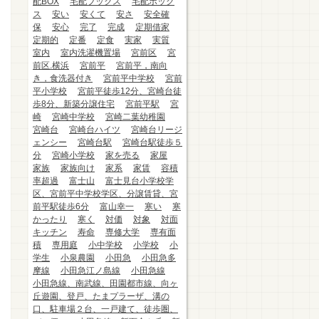
配BOX
宅配ブックス
宅配ボック
ス
安い
安くて
安さ
安全確
保
安心
完了
完成
定期借家
定期的
定番
定食
実家
実質
室内
室内洗濯機置場
宮前区
宮
前区.横浜
宮前平
宮前平，南向
き，食洗器付き
宮前平中学校
宮前
平小学校
宮前平徒歩12分、宮崎台徒
歩8分、新築分譲住宅
宮前平駅
宮
崎
宮崎中学校
宮崎二葉幼稚園
宮崎台
宮崎台ハイツ
宮崎台リージ
ェンシー
宮崎台駅
宮崎台駅徒歩５
分
宮崎小学校
家を売る
家屋
家族
家族向け
家系
家賃
容積
率超過
富士山
富士見台小学校学
区、宮前平中学校学区、分譲賃貸、宮
前平駅徒歩6分
富山幸一
寒い
寒
かったり
寒く
対価
対象
対面
キッチン
寿命
専修大学
専有面
積
専用庭
小中学校
小学校
小
学生
小泉農園
小田急
小田急多
摩線
小田急江ノ島線
小田急線
小田急線、南武線、田園都市線、向ヶ
丘遊園、登戸、たまプラーザ、溝の
口、駐車場２台、一戸建て、徒歩圏、