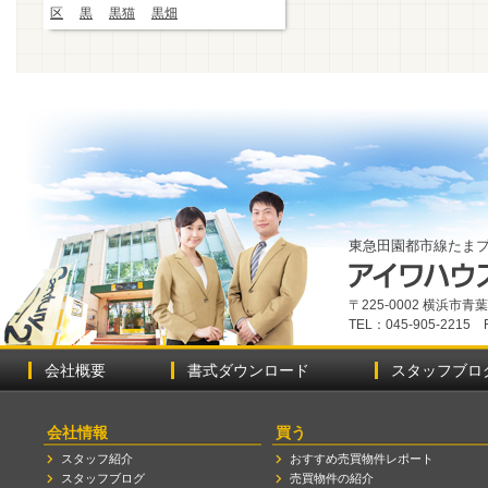
区
黒
黒猫
黒畑
東急田園都市線たま
〒225-0002 横浜市
TEL：045-905-2215 
会社概要
書式ダウンロード
スタッフブロ
会社情報
買う
スタッフ紹介
おすすめ売買物件レポート
スタッフブログ
売買物件の紹介