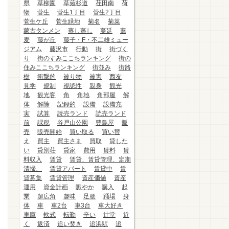
県
草柳園
草薙杉道
荏田南
荷
物
菅生
菅生1丁目
菅生2丁目
菅生ケ丘
菅生緑地
菊名
菊菜
蒙古タンメン
蒸し蒸し
蔓延
蕎
麦
藤が丘
藤子・F・不二雄ミュー
ジアム
藤沢市
行動
街
街づく
り
街のすみここちランキング
街の
住みここちランキング
街並み
街路
樹
衝撃的
被り物
被害
西友
見学
規制
視認性
親身
観光
地
観光客
角
角地
角部屋
解
体
解除
記録的
設備
設備充
実
試算
読売ランド
読売ランド
前
課税
谷戸山公園
豊島屋
販
売
販売開始
買い取る
買い替
え
買主
買主さま
買取
貸した
い
貸別荘
貸家
費用
賃料
賃
料収入
賃貸
賃貸、賃貸管理、定期
清掃、
賃貸アパート
賃貸中
賃
貸募集
賃貸管理
資産価値
資産
運用
資金計画
賑やか
購入
起
業
超広角
趣味
足腰
踊場
身
体
車
車2台
車3台
車大好き
車庫
軟式
転勤
辛い
辻堂
近
く
返済
追い焚き
追浜駅
追