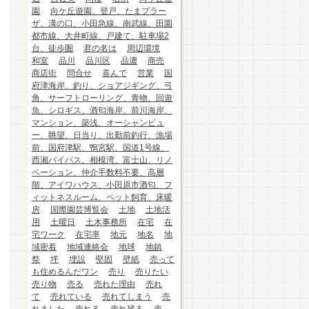
園
向ケ丘遊園、登戸、たまプラー
ザ、溝の口、小田急線、南武線、田園
都市線、大井町線、戸建て、駐車場2
台、徒歩圏
君の名は
周辺環境
和室
品川
品川区
品濃
商売
商店街
問合せ
喜んで
営業
国
府津海岸、釣り、ショアジギング、弓
角、サーフトローリング、青物、回遊
魚、シロギス、酒匂海岸、前川海岸、
マンション、築浅、オーシャンビュ
ー、眺望、日当り、出勤前釣行、漁場
前、国府津駅、鴨宮駅、国道1号線、
西湘バイパス、相模湾、富士山、リノ
ベーション、仲介手数料不要、高層
階、アイワハウス、小田原市酒匂、フ
ィットネスルーム、ペット飼育、床暖
房
国際園芸博覧会
土地
土地活
用
土曜日
土木事務所
在宅
在
宅ワーク
在宅率
地元
地名
地
域密着
地域連絡会
地球
地鎮
祭
坪
埋設
堅固
壁紙
売って
も住めるんだワン
売り
売りたい
売り物
売る
売れた理由
売れ
て
売れている
売れてしまう
売