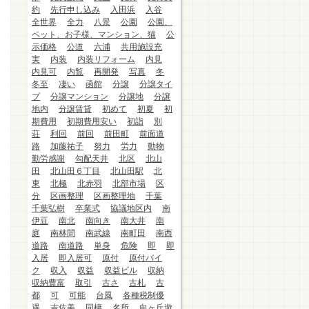
約
先行申し込み
入田浜
入谷
全世界
全力
八景
公園
公園、
ペット、お子様、マンション、猫
公
示価格
公道
六浦
共用施設充
実
内装
内装リフォーム
内見
内見可
内覧
再開発
写真
冬
冬至
凄い
函館
分譲
分譲タイ
プ
分譲マンション
分譲地
分譲
地内
分譲賃貸
初めて
初夏
初
期費用
初期費用安い
初詣
別
荘
利回
前回
前田町
前面道
路
加藤祐子
努力
労力
動物
勤労感謝
勾配天井
北区
北山
田
北山田６丁目
北山田駅
北
東
北極
北赤羽
北部市場
区
分
区画整理
区画整理地
千葉
千葉弘樹
卒業式
協議地区内
南
伊豆
南北
南向き
南大井
南
庭
南林間
南武線
南町田
南西
道路
南道路
単身
危険
即
即
入居
即入居可
原付
原付バイ
ク
収入
収益
収益ビル
収納
収納豊富
取引
古さ
古札
古
都
可
可能
台風
各種税制優
遇
吉佐美
同棲
名所
向ヶ丘遊