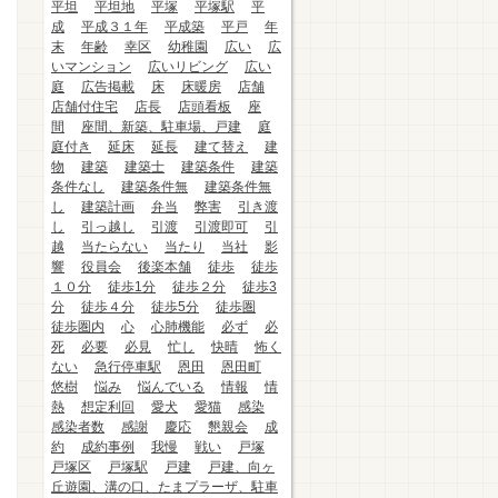
平坦
平坦地
平塚
平塚駅
平
成
平成３１年
平成築
平戸
年
末
年齢
幸区
幼稚園
広い
広
いマンション
広いリビング
広い
庭
広告掲載
床
床暖房
店舗
店舗付住宅
店長
店頭看板
座
間
座間、新築、駐車場、戸建
庭
庭付き
延床
延長
建て替え
建
物
建築
建築士
建築条件
建築
条件なし
建築条件無
建築条件無
し
建築計画
弁当
弊害
引き渡
し
引っ越し
引渡
引渡即可
引
越
当たらない
当たり
当社
影
響
役員会
後楽本舗
徒歩
徒歩
１０分
徒歩1分
徒歩２分
徒歩3
分
徒歩４分
徒歩5分
徒歩圏
徒歩圏内
心
心肺機能
必ず
必
死
必要
必見
忙し
快晴
怖く
ない
急行停車駅
恩田
恩田町
悠樹
悩み
悩んでいる
情報
情
熱
想定利回
愛犬
愛猫
感染
感染者数
感謝
慶応
懇親会
成
約
成約事例
我慢
戦い
戸塚
戸塚区
戸塚駅
戸建
戸建、向ヶ
丘遊園、溝の口、たまプラーザ、駐車