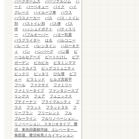
パークホームズ
パーソナルジム
ハ
ード
バーベキュー
バイク
ハイ
グレード
ハイルーフ車
ハウス
ハウスメーカー
バス
バス・トイレ
別
バストイレ別
バス便
バス
停
ハッシュドポテト
パティスリ
ー
バブルオーバー
ハヨー乳業
パラグライダー
はる
バルコニー
パレード
バレンタイン
ハローキテ
ィ
パン
ハンバーグ
パン屋
ビ
ーコルセアーズ
ビートたけし
ビア
ガーデン
ピカピカ
ビタミンママ
ビックカメラ
ビッグコミュニティ
ビックリ
ピッタリ
ひな壇
ビフ
ォー
ピラミッド
ヒルズ宮前平
プール
ファクサイ
ファミリー
ファミリータイプ
ファンタジースプ
リングス
フェア
フェニックス
プチドーナツ
プライマルシティ
プ
ラス
フラット
フラット３５
フ
リープラン
フリーレント
フル
ブルーライン
フルリノベーション、
リノベーション、スタジオタイプ、鷺
沼、東急田園都市線、エレベーター、
角部屋、鷺沼有馬スカイマンション