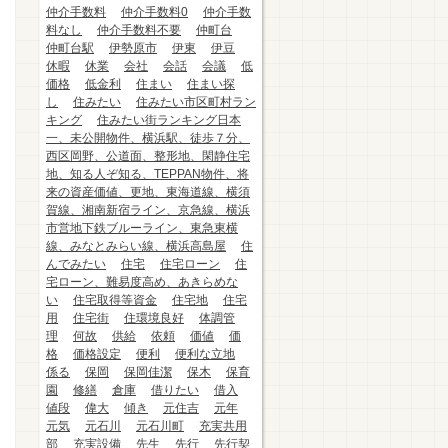
仲介手数料
仲介手数料0
仲介手数
料なし
仲介手数料不要
仲町台
仲町台駅
伊勢原市
伊東
伊豆
休暇
休業
会社
会話
会議
低
価格
低金利
住まい
住まい探
し
住みたい
住みたい市区町村ラン
キング
住みたい街ランキング日本
一、未公開物件、横浜駅、徒歩７分、
西区岡野、公道面、整形地、閑静住宅
地、知る人ぞ知る、TEPPAN物件、将
来の資産価値、更地、東海道線、横須
賀線、湘南新宿ライン、京急線、横浜
市営地下鉄ブルーライン、東急東横
線、みなとみらい線、横浜高島屋
住
んでみたい
住宅
住宅ローン
住
宅ローン、難易度高め、あきらめな
い
住宅取得等資金
住宅地
住宅
用
住宅街
住環境良好
体調管
理
何故
供給
依頼
価値
価
格
価格設定
便利
便利な立地
係る
保岡
保岡佳潔
保木
保育
園
修繕
倉庫
借りたい
借入
値段
偉大
傾き
元住吉
元年
元気
元石川
元石川町
充実共用
部
充実設備
先生
先行
先行契