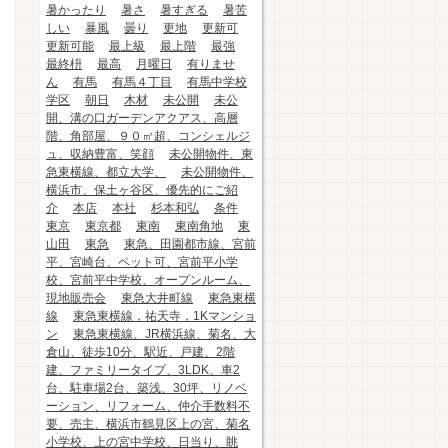
暑かったり
暑さ
暑すぎる
暑苦
しい
暴風
曇り
更地
更新可
更新可能
最上級
最上階
最強
最終枡
最高
月曜日
有りませ
ん
有馬
有馬４丁目
有馬中学校
学区
朝日
木材
未公開
未公
開、溝の口ガーデンアクアス、高層
階、角部屋、９０㎡超、コンシェルジ
ュ、収納豊富、笑顔
未公開物件、東
急東横線、都立大学、
未公開物件、
横浜市、保土ヶ谷区、優先的にご紹
介
本店
本社
杉本和弘
条件
東京
東京都
東南
東南角地
東
山田
東急
東急、田園都市線、宮前
平、宮崎台、ペット可、宮前平小学
校、宮前平中学校、オープンルーム、
現地販売会
東急大井町線
東急東横
線
東急東横線，祐天寺，1Kマンショ
ン
東急東横線、JR横浜線、菊名、大
倉山、徒歩10分、駅近、戸建、2階
建、ファミリータイプ、3LDK、車2
台、駐車場2台、築浅、30坪、リノベ
ーション、リフォーム、仲介手数料不
要、売主、横浜市鶴見区上の宮、菊名
小学校、上の宮中学校、日当り、眺