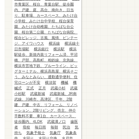
市青葉区、桜台、青葉台駅、徒歩圏
内、戸建、庭、高台、南向き、日当
り、駐車場、カースペース、みたけ台
小学校、みたけ台中学校、桜台保育
園、みたけ台幼稚園、たちばな台公
園、桜台第二公園、たちばな台病院、
桜台ビレッジ、古風、風情、ビンテー
ジ、アイワハウス
横浜線
横浜線十
日市場駅
横浜銀行
横浜駅
横浜
駅徒歩、新規内装リフォーム済、平沼
橋、戸部、高島町、相鉄線、京急線、
横浜市営地下鉄、ブルーライン、ビッ
グターミナル、横浜高島屋、横浜そご
う、みなとみらい、通勤通学便利、住
宅ローンが不安
横須賀
機械
機
械式
正式
正月
武蔵小杉
武蔵
小杉駅
武蔵新城
武蔵新城、JR南
武線、川崎市、高津区、千年、2階
建、戸建、中古、リフォーム、リノベ
ーション、2階リビング、売主、仲介
手数料不要、車1台、カースペース、
徒歩圏内、4LDK
武蔵溝ノ口
歯医
者
母校
毎日雨
毎朝
民泊
気
持ち
気象予報士
気象庁
気象条
件
水回り
水回り交換
水戸市