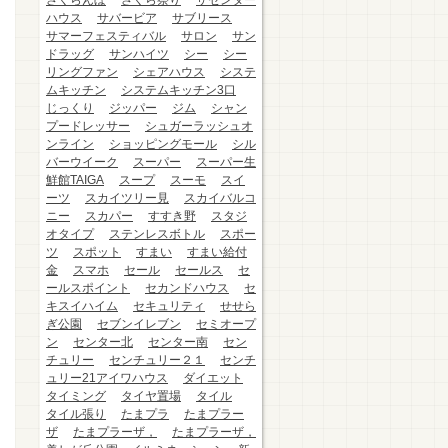
さくらんぼ
さくら祭り
ザセンター
ハウス
サバービア
サブリース
サマーフェスティバル
サロン
サン
ドラッグ
サンハイツ
シー
シー
リングファン
シェアハウス
システ
ムキッチン
システムキッチン3口
じっくり
ジッパー
ジム
シャン
プードレッサー
シュガーラッシュオ
ンライン
ショッピングモール
シル
バーウイーク
スーパー
スーパー生
鮮館TAIGA
スープ
スーモ
スイ
ーツ
スカイツリー見
スカイバルコ
ニー
スカパー
すすき野
スタジ
オタイプ
ステンレスボトル
スポー
ツ
スポット
すまい
すまい給付
金
スマホ
セール
セールス
セ
ールスポイント
セカンドハウス
セ
キスイハイム
セキュリティ
せせら
ぎ公園
セブンイレブン
セミオープ
ン
センター北
センター南
セン
チュリー
センチュリー２１
センチ
ュリー21アイワハウス
ダイエット
タイミング
タイヤ置場
タイル
タイル張り
たまプラ
たまプラー
ザ
たまプラーザ，
たまプラーザ，