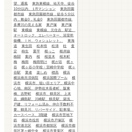
望、通風
東急東横線、祐天寺、徒歩
10分以内、１Rマンション
東急田園
都市線
東急田園都市線，徒歩５分以
内，敷金0，礼金0
東急田園都市線.
多摩川の見える家
東戸塚
東戸塚
駅
東横線
東横線、元住吉、駅近、
オートロック、エレベーター、浴室乾
燥機、ＩＨ、ウォシュレット、
東海
道
東生田
松本悟
松濤
柱
査
定
柿生
栗平
根っこ
根岸線
格闘
案内
桜
桜並木
桜木町
梅
梅雨
梅雨明け
梶が谷
梶ヶ
谷
梶ヶ谷小学校・宮崎中学校
梶ヶ
谷駅
業者
楽しめ
標高
横浜
横浜南共済病院
横浜国際プール
横
浜市
横浜市、狙い目エリア、横浜中
心地、南区、伊勢佐木長者町、阪東
橋、吉野町
横浜市、鶴見区、上末
吉、綱島駅、川崎駅、鶴見駅、築浅、
戸建、リフォーム済み、仲介手数料不
要、鶴見川、リバーサイド、駐車場、
カースペース、3階建
横浜市営地下
鉄
横浜市役所
横浜市戸塚区
横
浜市港北区
横浜市都筑区
横浜市都
筑区茅ヶ崎中央
横浜市青葉区
横浜