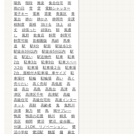
陽気
階段
雅楽
集合住宅
雨
雨の日
雪
雲
電動シャッター
電子キー
電車
需要
青葉区
青
葉台
静か
静かさ
静岡市
非課
税制度
面積
頂ける
頂上
頑
丈
頑張った
頑張れ
額
風通
し
風邪
飲食店
飼育
飼育可
飼育可能
首都圏版
馬絹
馬車
道
駅
駅4分
駅前
駅徒歩1分
駅徒歩3分以内
駅徒歩5分以内
駅
近
駅近い
駅近物件
駐車
駐車
2台
駐車3台
駐車9台
駐車スペー
ス2台
駐車場
駐車場２台
駐車場
2台、屋根付き駐車場、車サイズ
駐
車場付
駐輪
駐輪場
高い
高く
売りたい
高く売却
高低差
高
値
高台
高島
高島台
高津
高
津区
高津区千年
高津駅
高級
高級住宅
高級住宅街
高速インター
ネット
高額
高齢者
鬼
鬼怒川
決壊
魅力
鯉
鳥
鳩サブレ―
鴨居
鴨居の石畳
鶴川
鶴見
鶴
見区
鶴間
鷺沼
鷺沼、徒歩圏、
分譲、２LDK、リノベーション、
鷺
沼小学校
鷺沼駅
麵屋
麺
麻生