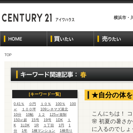
横浜市・
TOP
春
★自分の体
[キーワード一覧]
0.41％
０円
１０％
100％
100
㎡
１００坪
109シネマズ港北
こんにちは！ 
10分
10帖
１２
125㎡規制
150㎡超
15号
19号
1DK
１
🌸 初夏の暑さ
K
1LDK
1R
１丁目
1円
1
に入るのでしょ
分
1年
1棟マンション
1棟売り