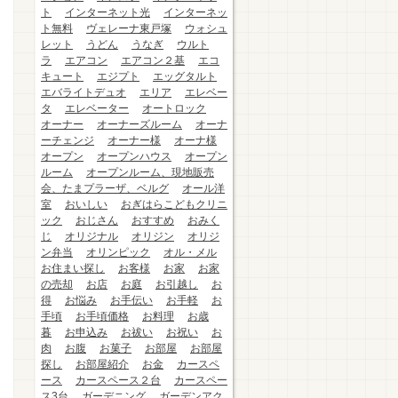
ト
インターネット光
インターネッ
ト無料
ヴェレーナ東戸塚
ウォシュ
レット
うどん
うなぎ
ウルト
ラ
エアコン
エアコン２基
エコ
キュート
エジプト
エッグタルト
エバライトデュオ
エリア
エレベー
タ
エレベーター
オートロック
オーナー
オーナーズルーム
オーナ
ーチェンジ
オーナー様
オーナ様
オープン
オープンハウス
オープン
ルーム
オープンルーム、現地販売
会、たまプラーザ、ベルグ
オール洋
室
おいしい
おぎはらこどもクリニ
ック
おじさん
おすすめ
おみく
じ
オリジナル
オリジン
オリジ
ン弁当
オリンピック
オル・メル
お住まい探し
お客様
お家
お家
の売却
お店
お庭
お引越し
お
得
お悩み
お手伝い
お手軽
お
手頃
お手頃価格
お料理
お歳
暮
お申込み
お祓い
お祝い
お
肉
お腹
お菓子
お部屋
お部屋
探し
お部屋紹介
お金
カースペ
ース
カースペース２台
カースペー
ス3台
ガーデニング
ガーデンアク