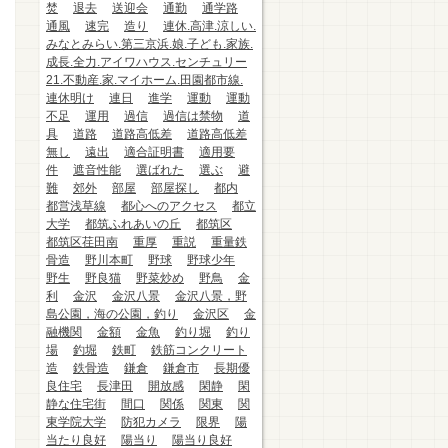
焚
退去
送迎会
通勤
通学路
通風
速完
造り
連休.高津.涼しい.
みなとみらい.第三京浜.娘.子ども.家族.
成長.全力.アイワハウス.センチュリー
21.不動産.家.マイホーム.田園都市線.
連休明け
連日
進学
運動
運動
不足
運用
過信
過信は禁物
道
具
道路
道路高低差
道路高低差
無し
遠出
適合証明書
適用要
件
遮音性能
選ばれた
選ぶ
避
難
郊外
部屋
部屋探し
都内
都営浅草線
都心へのアクセス
都立
大学
都筑ふれあいの丘
都筑区
都筑区荏田南
重厚
重説
重量鉄
骨造
野川本町
野球
野球少年
野生
野良猫
野菜炒め
野鳥
金
利
金沢
金沢八景
金沢八景，野
島公園，海の公園，釣り
金沢区
金
融機関
金額
金魚
釣り堀
釣り
場
釣堀
鉄町
鉄筋コンクリート
造
鉄骨造
鎌倉
鎌倉市
長期優
良住宅
長津田
開放感
閑静
閑
静な住宅街
間口
関係
関東
関
東学院大学
防犯カメラ
限界
陽
当たり良好
陽当り
陽当り良好