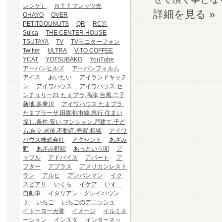
レンゲ）
ＮＴＴフレッツ光
詳細を見る »
OHAYO
OVER
PETITDOUNUTS
QR
RC造
Suica
THE CENTER HOUSE
TSUTAYA
TV
TVモニターフォン
Twitter
ULTRA
ViTO COFFEE
YCAT
YOTSUBAKO
YouTube
アーバンヒルズ
アーバンフォルム
アイス
あいたい
アイランドキッチ
ン
アイワハウス
アイワハウス.セ
ンチュリー21.たまプラ.高津.台風.二子
新地.多摩川
アイワハウス.たまプラ.
たまプラーザ.田園都市線.急行.住まい
探し.条件.安い.マンション.戸建て.子ど
も.自立.老後.不動産.売買.相談
アイワ
ハウス株式会社
アクセント
あざみ
野
あざみ野駅
あっという間
ア
ップル
アドバイス
アパート
ア
フター
アプラス
アメリカンレスト
ラン
アルヒ
アンパンマン
イク
スピアリ
いくら
イケア
いすゞ
自動車
イタリアン・グレイハウン
ド
いちご
いちごのデニッシュ
イトーヨーカ堂
イメージ
イルミネ
ーション
インスタ
インターネッ