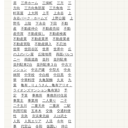
居
三井ホーム
三保町
三方
三
方向
三方向角部屋
三方角地
三
軒茶屋
上大岡
上手
上永谷
上
永谷パーク・ホームズ
上野公園
上
野毛
上陸
下永谷
下田
不動
産
不動産仲介
不動産売却
不動
産売買
不動産探し
不動産検索
不動産業
不動産業界
不動産業者
不動産買取
不動産購入
不忍池
世帯
世田谷区
世界
世界中
丘
の上のパン屋
丘陵地帯
両面バルコ
ニー
両面道路
並列
並列駐車
並列駐車2台
並列駐車３台
中古マ
ンション
中古戸建
中型犬
中央
林間
中学校
中白根
中目黒
中
華
中華料理
丸亀製麵
久末
九
葉
亀有，りょうさん，亀有アリオ，
ライオンズマンション亀有第3
予
定
予算
事務所
事務所付住居
事業主
事業用
二人乗り
二子
二子玉川
二重天井
二重床
二駅
利用可能
五本木
交換
交通利便
性
京急
京浜東北線
人は武士
人気
人気エリア
人流
今年
仕
事
代官山
令和
仮囲い
仲介