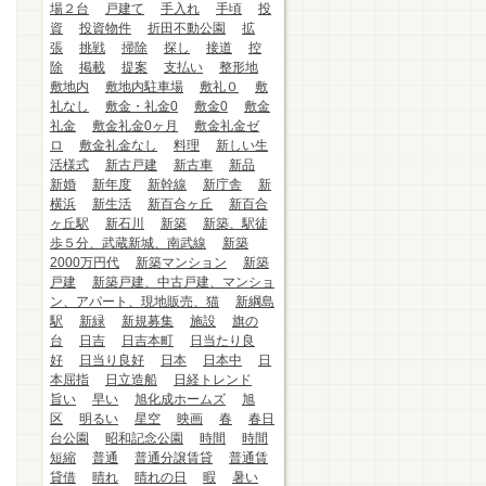
場２台
戸建て
手入れ
手頃
投
資
投資物件
折田不動公園
拡
張
挑戦
掃除
探し
接道
控
除
掲載
提案
支払い
整形地
敷地内
敷地内駐車場
敷礼０
敷
礼なし
敷金・礼金0
敷金0
敷金
礼金
敷金礼金0ヶ月
敷金礼金ゼ
ロ
敷金礼金なし
料理
新しい生
活様式
新古戸建
新古車
新品
新婚
新年度
新幹線
新庁舎
新
横浜
新生活
新百合ヶ丘
新百合
ヶ丘駅
新石川
新築
新築、駅徒
歩５分、武蔵新城、南武線
新築
2000万円代
新築マンション
新築
戸建
新築戸建、中古戸建、マンショ
ン、アパート、現地販売、猫
新綱島
駅
新緑
新規募集
施設
旗の
台
日吉
日吉本町
日当たり良
好
日当り良好
日本
日本中
日
本屈指
日立造船
日経トレンド
旨い
早い
旭化成ホームズ
旭
区
明るい
星空
映画
春
春日
台公園
昭和記念公園
時間
時間
短縮
普通
普通分譲賃貸
普通賃
貸借
晴れ
晴れの日
暇
暑い