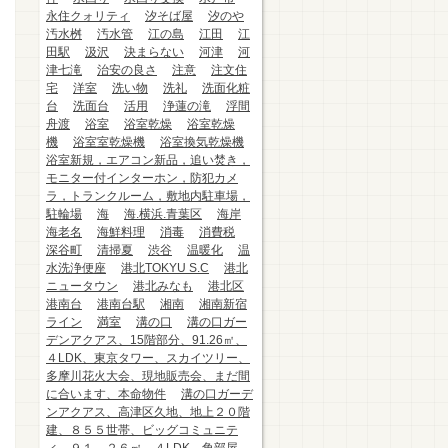
永住クォリティ
汐そば屋
汐のや
汚水桝
汚水管
江の島
江田
江
田駅
汲沢
決まらない
河津
河
津七滝
治安の良さ
注意
注文住
宅
洋室
洗い物
洗礼
洗面化粧
台
洗面台
活用
浄蓮の滝
浮間
舟渡
浴室
浴室乾燥
浴室乾燥
機
浴室室乾燥機
浴室換気乾燥機
浴室新規，エアコン新品，追い焚き，
モニター付インターホン，防犯カメ
ラ，トランクルーム，敷地内駐車場，
駐輪場
海
海.横浜.青葉区
海岸
海老名
海鮮料理
消毒
消費税
深谷町
清掃夏
渋谷
温暖化
温
水洗浄便座
港北TOKYU S.C
港北
ニュータウン
港北みなも
港北区
港南台
港南台駅
湘南
湘南新宿
ライン
満室
溝の口
溝の口ガー
デンアクアス、15階部分、91.26㎡、
４LDK、東京タワー、スカイツリー、
多摩川花火大会、現地販売会、まだ間
に合います、本命物件
溝の口ガーデ
ンアクアス、高津区久地、地上２０階
建、８５５世帯、ビッグコミュニテ