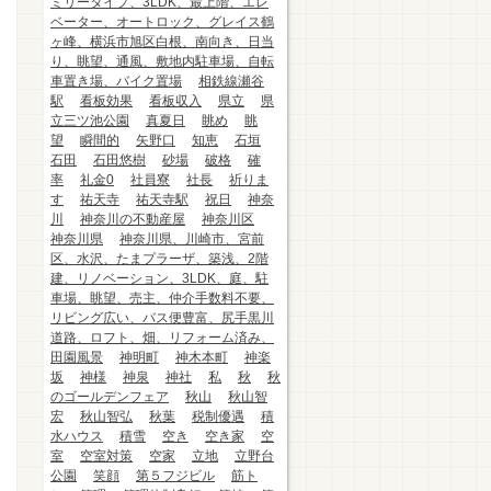
ミリータイプ、3LDK、最上階、エレ
ベーター、オートロック、グレイス鶴
ヶ峰、横浜市旭区白根、南向き、日当
り、眺望、通風、敷地内駐車場、自転
車置き場、バイク置場
相鉄線瀬谷
駅
看板効果
看板収入
県立
県
立三ツ池公園
真夏日
眺め
眺
望
瞬間的
矢野口
知恵
石垣
石田
石田悠樹
砂場
破格
確
率
礼金0
社員寮
社長
祈りま
す
祐天寺
祐天寺駅
祝日
神奈
川
神奈川の不動産屋
神奈川区
神奈川県
神奈川県、川崎市、宮前
区、水沢、たまプラーザ、築浅、2階
建、リノベーション、3LDK、庭、駐
車場、眺望、売主、仲介手数料不要、
リビング広い、バス便豊富、尻手黒川
道路、ロフト、畑、リフォーム済み、
田園風景
神明町
神木本町
神楽
坂
神様
神泉
神社
私
秋
秋
のゴールデンフェア
秋山
秋山智
宏
秋山智弘
秋葉
税制優遇
積
水ハウス
積雪
空き
空き家
空
室
空室対策
空家
立地
立野台
公園
笑顔
第５フジビル
筋ト