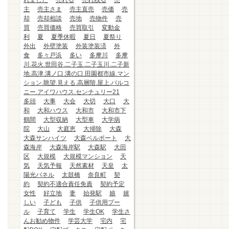
れました
売れる
売れ残る
売
主
売主さま
売主直売
売価
売
却
売却相談
売地
売物件
売
買
売買価格
売買取引
変動金
利
夏
夏季休暇
夏日
夏祭り
外出
外壁塗装
外装塗装済
外
食
多々戸浜
多い
多摩川
多摩
川.花火.世田谷.二子玉.二子玉川.二子新
地.高津.溝ノ口.溝の口.田園都市線.マン
ション.眺望.見える.高層階.屋上.バルコ
ニー.アイワハウス.センチュリー21
多頭
大事
大会
大切
大口
大
和
大和ハウス
大和市
大和市下
鶴間
大型収納
大型車
大学病
院
大山
大庭恵
大掃除
大森
大森サンハイツ
大森ベルポート
大
森海岸
大森海岸駅
大森駅
大田
区
大規模
大規模マンション
天
気
天気予報
天然素材
天皇
太
陽光パネル
太鼓橋
奈良町
契
約
契約不適合責任免責
契約予定
女性
好立地
妻
始発駅
娘
嬉
しい
子ども
子供
子供用プー
ル
子育て
学生
学生OK
学生さ
んお勧め物件
学芸大学
宅内
宅