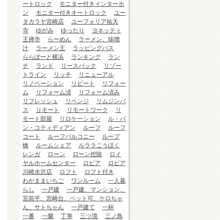
ートロック
モニター付きインターホ
ン
モニター付きオートロック
ユー
タカラヤ宮崎店
ユーフォリア祐天
寺
ゆがみ
ゆったり
ヨネッティ
王禅寺
らーめん
ラーメン、味噌
汁
ラーメン王
ラッピングバス
ららぽーと横浜
ランキング
ラン
チ
ランド
リースバック
リゾー
トライン
リッチ
リニューアル
リノベーション
リピート
リフォー
ム
リフォーム済
リフォーム済み
リフレッシュ
リベンジ
リムジンバ
ス
リモート
リモートワーク
リ
モート部屋
リロケーション
ル・パ
ン・コティディアン
ルーフ
ルーフ
コート
ルーフバルコニー
ループ
橋
ルームシェア
ルララこうほく
レンガ
ローン
ローン控除
ロイ
ヤルホームセンター
ロピア
ロピア
川崎水沢店
ロフト
ロフト付き
わがままいちご
ワンルーム
一人暮
らし
一戸建
一戸建、マンション、
宮前平、宮崎台、ペット可、ケロちゃ
ん、サトちゃん
一戸建て
一杯
一番
一蘭
丁寧
三ツ境
三ノ鳥