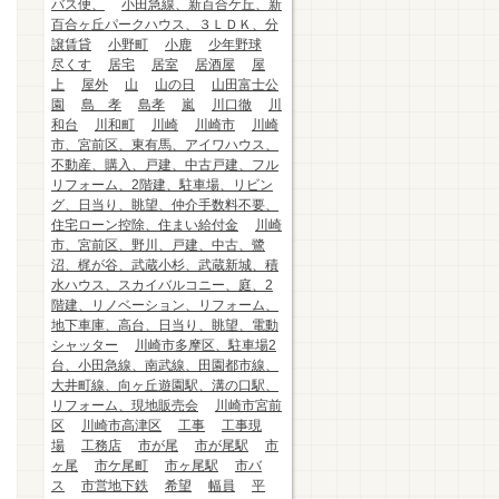
バス便、
小田急線、新百合ケ丘、新
百合ヶ丘パークハウス、３ＬＤＫ、分
譲賃貸
小野町
小鹿
少年野球
尽くす
居宅
居室
居酒屋
屋
上
屋外
山
山の日
山田富士公
園
島 孝
島孝
嵐
川口徹
川
和台
川和町
川崎
川崎市
川崎
市、宮前区、東有馬、アイワハウス、
不動産、購入、戸建、中古戸建、フル
リフォーム、2階建、駐車場、リビン
グ、日当り、眺望、仲介手数料不要、
住宅ローン控除、住まい給付金
川崎
市、宮前区、野川、戸建、中古、鷺
沼、梶が谷、武蔵小杉、武蔵新城、積
水ハウス、スカイバルコニー、庭、2
階建、リノベーション、リフォーム、
地下車庫、高台、日当り、眺望、電動
シャッター
川崎市多摩区、駐車場2
台、小田急線、南武線、田園都市線、
大井町線、向ヶ丘遊園駅、溝の口駅、
リフォーム、現地販売会
川崎市宮前
区
川崎市高津区
工事
工事現
場
工務店
市が尾
市が尾駅
市
ヶ尾
市ケ尾町
市ヶ尾駅
市バ
ス
市営地下鉄
希望
幅員
平