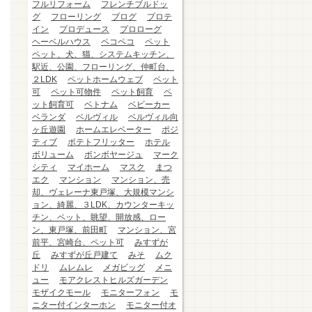
フルリフォーム
フレンチブルドッ
グ
フローリング
ブログ
プロテ
イン
プロデュース
プロローグ
ヘーベルハウス
ペコペコ
ペット
ペット、犬、猫、システムキッチン、
駅近、公園、フローリング、仲町台、
２LDK
ペットホームウェブ
ペット
可
ペット可物件
ペット飼育
ペ
ット飼育可
ベトナム
ベビーカー
ベランダ
ベルヴィル
ベルヴィル向
ヶ丘遊園
ホームエレベーター
ポジ
ティブ
ポテトフリッター
ホテル
ボリューム
ボンボヤージュ
マーク
シティ
マイホーム
マスク
まつ
エク
マンション
マンション、売
却、ヴェレーナ東戸塚、大規模マンシ
ョン、綺麗、３LDK、カウンターキッ
チン、ペット、眺望、開放感、ロー
ン、東戸塚、前田町
マンション、宮
前平、宮崎台、ペット可
みすずが
丘
みすずが丘戸建て
みそ
ムク
ドリ
ムレムレ
メガビッグ
メニ
ュー
モアクレストヒルズガーデン
モザイクモール
モニターフォン
モ
ニター付インターホン
モニター付オ