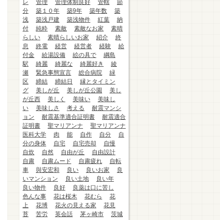
レ
管理
管理体制良好
管轄
節
分
築１０年
築9年
築年数
築
浅
築浅戸建
築浅物件
紅葉
納
付
純粋
素敵
素敵なお家
素晴
らしい
素晴らしいお家
紹介
終
息
終電
経営
経営者
経験
給
付金
給湯設備
絵の具で
綱島
駅
綺麗
綺麗な
綺麗好き
綾
瀬
緊急事態宣言
総合病院
緑
区
締結
締結日
縁とタイミン
グ
美しが丘
美しが丘公園
美し
が丘西
美しく
美味い
美味し
い
美味しさ
考える
耐震マンシ
ョン
耐震基準適合証明書
耐震適合
証明書
聖マリアンナ
聖マリアンナ
医科大学
肉
能
自作
自分
自
分の身体
自宅
自宅売却
自慢
自炊
自然
自由が丘
自由設計
自粛
自粛ムード
自粛疲れ
自転
車
與安宏和
良い
良いお家
良
いマンション
良い土地
良い年
良い物件
良好
良薬は口に苦し
色んな事
花は桜木
花むら
花
上
花博
花火の見える家
花見
苔
苦労
英会話
茅ヶ崎市
茨城