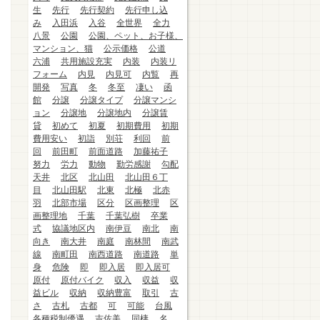
生
先行
先行契約
先行申し込
み
入田浜
入谷
全世界
全力
八景
公園
公園、ペット、お子様、
マンション、猫
公示価格
公道
六浦
共用施設充実
内装
内装リ
フォーム
内見
内見可
内覧
再
開発
写真
冬
冬至
凄い
函
館
分譲
分譲タイプ
分譲マンシ
ョン
分譲地
分譲地内
分譲賃
貸
初めて
初夏
初期費用
初期
費用安い
初詣
別荘
利回
前
回
前田町
前面道路
加藤祐子
努力
労力
動物
勤労感謝
勾配
天井
北区
北山田
北山田６丁
目
北山田駅
北東
北極
北赤
羽
北部市場
区分
区画整理
区
画整理地
千葉
千葉弘樹
卒業
式
協議地区内
南伊豆
南北
南
向き
南大井
南庭
南林間
南武
線
南町田
南西道路
南道路
単
身
危険
即
即入居
即入居可
原付
原付バイク
収入
収益
収
益ビル
収納
収納豊富
取引
古
さ
古札
古都
可
可能
台風
各種税制優遇
吉佐美
同棲
名