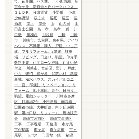
て、徒歩圏、バス便、
小田急線、新
百合ケ丘、新百合ヶ丘パークハウス、
３ＬＤＫ、分譲賃貸
小野町
小鹿
少年野球
尽くす
居宅
居室
居
酒屋
屋上
屋外
山
山の日
山
田富士公園
島 孝
島孝
嵐
川
口徹
川和台
川和町
川崎
川崎
市
川崎市、宮前区、東有馬、アイワ
ハウス、不動産、購入、戸建、中古戸
建、フルリフォーム、2階建、駐車
場、リビング、日当り、眺望、仲介手
数料不要、住宅ローン控除、住まい給
付金
川崎市、宮前区、野川、戸建、
中古、鷺沼、梶が谷、武蔵小杉、武蔵
新城、積水ハウス、スカイバルコニ
ー、庭、2階建、リノベーション、リ
フォーム、地下車庫、高台、日当り、
眺望、電動シャッター
川崎市多摩
区、駐車場2台、小田急線、南武線、
田園都市線、大井町線、向ヶ丘遊園
駅、溝の口駅、リフォーム、現地販売
会
川崎市宮前区
川崎市高津区
工事
工事現場
工務店
市が尾
市が尾駅
市ヶ尾
市ケ尾町
市ヶ
尾駅
市バス
市営地下鉄
希望