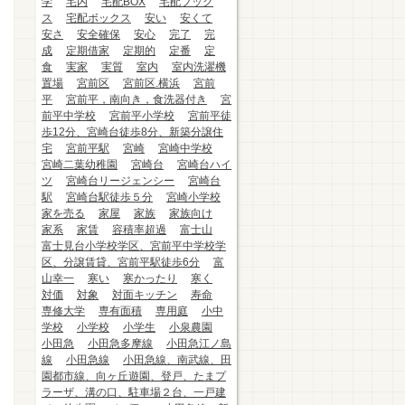
学
宅内
宅配BOX
宅配ブック
ス
宅配ボックス
安い
安くて
安さ
安全確保
安心
完了
完
成
定期借家
定期的
定番
定
食
実家
実質
室内
室内洗濯機
置場
宮前区
宮前区.横浜
宮前
平
宮前平，南向き，食洗器付き
宮
前平中学校
宮前平小学校
宮前平徒
歩12分、宮崎台徒歩8分、新築分譲住
宅
宮前平駅
宮崎
宮崎中学校
宮崎二葉幼稚園
宮崎台
宮崎台ハイ
ツ
宮崎台リージェンシー
宮崎台
駅
宮崎台駅徒歩５分
宮崎小学校
家を売る
家屋
家族
家族向け
家系
家賃
容積率超過
富士山
富士見台小学校学区、宮前平中学校学
区、分譲賃貸、宮前平駅徒歩6分
富
山幸一
寒い
寒かったり
寒く
対価
対象
対面キッチン
寿命
専修大学
専有面積
専用庭
小中
学校
小学校
小学生
小泉農園
小田急
小田急多摩線
小田急江ノ島
線
小田急線
小田急線、南武線、田
園都市線、向ヶ丘遊園、登戸、たまプ
ラーザ、溝の口、駐車場２台、一戸建