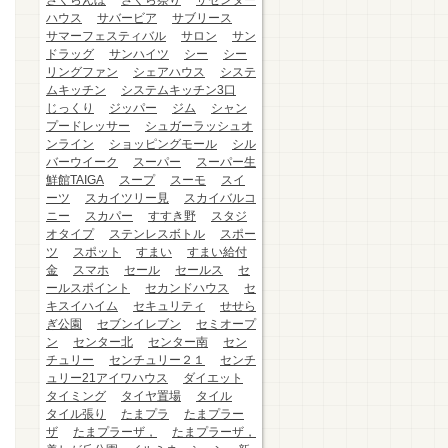
さくらんぼ
さくら祭り
ザセンター
ハウス
サバービア
サブリース
サマーフェスティバル
サロン
サン
ドラッグ
サンハイツ
シー
シー
リングファン
シェアハウス
システ
ムキッチン
システムキッチン3口
じっくり
ジッパー
ジム
シャン
プードレッサー
シュガーラッシュオ
ンライン
ショッピングモール
シル
バーウイーク
スーパー
スーパー生
鮮館TAIGA
スープ
スーモ
スイ
ーツ
スカイツリー見
スカイバルコ
ニー
スカパー
すすき野
スタジ
オタイプ
ステンレスボトル
スポー
ツ
スポット
すまい
すまい給付
金
スマホ
セール
セールス
セ
ールスポイント
セカンドハウス
セ
キスイハイム
セキュリティ
せせら
ぎ公園
セブンイレブン
セミオープ
ン
センター北
センター南
セン
チュリー
センチュリー２１
センチ
ュリー21アイワハウス
ダイエット
タイミング
タイヤ置場
タイル
タイル張り
たまプラ
たまプラー
ザ
たまプラーザ，
たまプラーザ，