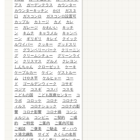
アス
ガーデンテラス
カウンター
カウンターキッチン
かけ
ガス３
口
ガスコンロ
ガスコンロ設置可
カップル
カトージ
カメ
カレ
ー
ガレージ
かわいい
キッチ
ン
キムチ
キャラメル
キャンペ
ーン
ギリギリ
キレイ
クイック
ルワイパー
クッキー
グッドスリ
ー
グランベリーパーク
クリーニン
グ
クリームシチュー
グリーンライ
ン
クリスマス
グルメ
クレヨン
しんちゃん
クローゼット
ケーキ
ケーブルカー
ケイン
ゲストルー
ム
けやき平
ケルヒャー
コー
ド
ゴールデンウィーク
コサギ
コジマ
コスギ
コスパ
コスモ
こどもの国
こども医療センター
コ
ラボ
コロッケ
コロナ
コロナウ
ィルス
コロナショック
コロナの影
響
コロナ影響
コロナ禍
コンシ
ェルジュ
コンビニ
ご契約
ご成
約
ご時世
ご案内
ご案内可能
ご相談
ご褒美
ご馳走
ザ・ハウ
ス港北綱島
サイズ
さくらの名所