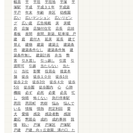
幅員
平
平坦
平坦地
平塚
平
塚駅
平成
平成３１年
平成築
平戸
年末
年齢
幸区
幼稚園
広い
広いマンション
広いリビン
グ
広い庭
広告掲載
床
床暖
房
店舗
店舗付住宅
店長
店頭
看板
座間
座間、新築、駐車場、戸
建
庭
庭付き
延床
延長
建て
替え
建物
建築
建築士
建築条
件
建築条件なし
建築条件無
建
築条件無し
建築計画
弁当
弊
害
引き渡し
引っ越し
引渡
引
渡即可
引越
当たらない
当た
り
当社
影響
役員会
後楽本
舗
徒歩
徒歩１０分
徒歩1分
徒歩２分
徒歩3分
徒歩４分
徒歩
5分
徒歩圏
徒歩圏内
心
心肺
機能
必ず
必死
必要
必見
忙
し
快晴
怖くない
急行停車駅
恩田
恩田町
悠樹
悩み
悩んで
いる
情報
情熱
想定利回
愛
犬
愛猫
感染
感染者数
感謝
慶応
懇親会
成約
成約事例
我
慢
戦い
戸塚
戸塚区
戸塚駅
戸建
戸建、向ヶ丘遊園、溝の口、た