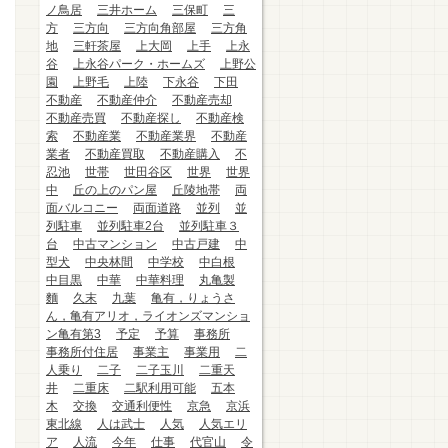
ノ鳥居
三井ホーム
三保町
三
方
三方向
三方向角部屋
三方角
地
三軒茶屋
上大岡
上手
上永
谷
上永谷パーク・ホームズ
上野公
園
上野毛
上陸
下永谷
下田
不動産
不動産仲介
不動産売却
不動産売買
不動産探し
不動産検
索
不動産業
不動産業界
不動産
業者
不動産買取
不動産購入
不
忍池
世帯
世田谷区
世界
世界
中
丘の上のパン屋
丘陵地帯
両
面バルコニー
両面道路
並列
並
列駐車
並列駐車2台
並列駐車３
台
中古マンション
中古戸建
中
型犬
中央林間
中学校
中白根
中目黒
中華
中華料理
丸亀製
麵
久末
九葉
亀有，りょうさ
ん，亀有アリオ，ライオンズマンショ
ン亀有第3
予定
予算
事務所
事務所付住居
事業主
事業用
二
人乗り
二子
二子玉川
二重天
井
二重床
二駅利用可能
五本
木
交換
交通利便性
京急
京浜
東北線
人は武士
人気
人気エリ
ア
人流
今年
仕事
代官山
令