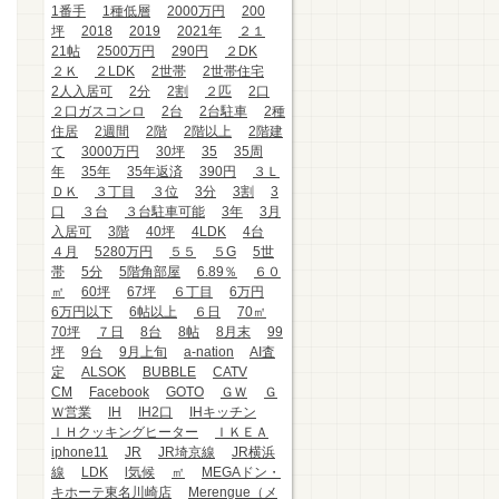
1番手
1種低層
2000万円
200
坪
2018
2019
2021年
２１
21帖
2500万円
290円
２DK
２Ｋ
２LDK
2世帯
2世帯住宅
2人入居可
2分
2割
２匹
2口
２口ガスコンロ
2台
2台駐車
2種
住居
2週間
2階
2階以上
2階建
て
3000万円
30坪
35
35周
年
35年
35年返済
390円
３Ｌ
ＤＫ
３丁目
３位
3分
3割
3
口
３台
３台駐車可能
3年
3月
入居可
3階
40坪
4LDK
4台
４月
5280万円
５５
５G
5世
帯
5分
5階角部屋
6.89％
６０
㎡
60坪
67坪
６丁目
6万円
6万円以下
6帖以上
６日
70㎡
70坪
７日
8台
8帖
8月末
99
坪
9台
9月上旬
a-nation
AI査
定
ALSOK
BUBBLE
CATV
CM
Facebook
GOTO
ＧＷ
Ｇ
Ｗ営業
IH
IH2口
IHキッチン
ＩＨクッキングヒーター
ＩＫＥＡ
iphone11
JR
JR埼京線
JR横浜
線
LDK
l気候
㎡
MEGAドン・
キホーテ東名川崎店
Merengue（メ