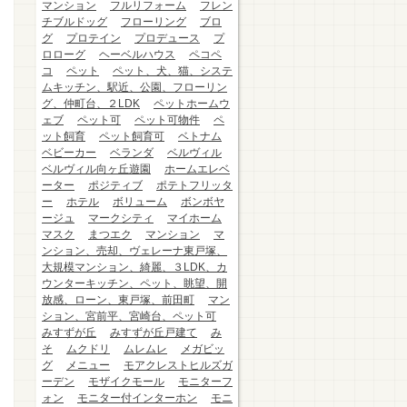
マンション
フルリフォーム
フレン
チブルドッグ
フローリング
ブロ
グ
プロテイン
プロデュース
プ
ロローグ
ヘーベルハウス
ペコペ
コ
ペット
ペット、犬、猫、システ
ムキッチン、駅近、公園、フローリン
グ、仲町台、２LDK
ペットホームウ
ェブ
ペット可
ペット可物件
ペ
ット飼育
ペット飼育可
ベトナム
ベビーカー
ベランダ
ベルヴィル
ベルヴィル向ヶ丘遊園
ホームエレベ
ーター
ポジティブ
ポテトフリッタ
ー
ホテル
ボリューム
ボンボヤ
ージュ
マークシティ
マイホーム
マスク
まつエク
マンション
マ
ンション、売却、ヴェレーナ東戸塚、
大規模マンション、綺麗、３LDK、カ
ウンターキッチン、ペット、眺望、開
放感、ローン、東戸塚、前田町
マン
ション、宮前平、宮崎台、ペット可
みすずが丘
みすずが丘戸建て
み
そ
ムクドリ
ムレムレ
メガビッ
グ
メニュー
モアクレストヒルズガ
ーデン
モザイクモール
モニターフ
ォン
モニター付インターホン
モニ