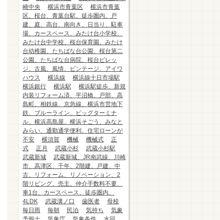
崎中央
横浜市青葉区
横浜市青葉
区、桜台、青葉台駅、徒歩圏内、戸
建、庭、高台、南向き、日当り、駐車
場、カースペース、みたけ台小学校、
みたけ台中学校、桜台保育園、みたけ
台幼稚園、たちばな台公園、桜台第二
公園、たちばな台病院、桜台ビレッ
ジ、古風、風情、ビンテージ、アイワ
ハウス
横浜線
横浜線十日市場駅
横浜銀行
横浜駅
横浜駅徒歩、新規
内装リフォーム済、平沼橋、戸部、高
島町、相鉄線、京急線、横浜市営地下
鉄、ブルーライン、ビッグターミナ
ル、横浜高島屋、横浜そごう、みなと
みらい、通勤通学便利、住宅ローンが
不安
横須賀
機械
機械式
正
式
正月
武蔵小杉
武蔵小杉駅
武蔵新城
武蔵新城、JR南武線、川崎
市、高津区、千年、2階建、戸建、中
古、リフォーム、リノベーション、2
階リビング、売主、仲介手数料不要、
車1台、カースペース、徒歩圏内、
4LDK
武蔵溝ノ口
歯医者
母校
毎日雨
毎朝
民泊
気持ち
気象
予報士
気象庁
気象条件
水回