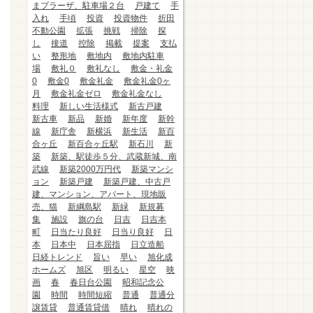
まプラーザ、駐車場２台
戸建て
手
入れ
手頃
投資
投資物件
折田
不動公園
拡張
挑戦
掃除
探
し
接道
控除
掲載
提案
支払
い
整形地
敷地内
敷地内駐車
場
敷礼０
敷礼なし
敷金・礼金
0
敷金0
敷金礼金
敷金礼金0ヶ
月
敷金礼金ゼロ
敷金礼金なし
料理
新しい生活様式
新古戸建
新古車
新品
新婚
新年度
新幹
線
新庁舎
新横浜
新生活
新百
合ヶ丘
新百合ヶ丘駅
新石川
新
築
新築、駅徒歩５分、武蔵新城、南
武線
新築2000万円代
新築マンシ
ョン
新築戸建
新築戸建、中古戸
建、マンション、アパート、現地販
売、猫
新綱島駅
新緑
新規募
集
施設
旗の台
日吉
日吉本
町
日当たり良好
日当り良好
日
本
日本中
日本屈指
日立造船
日経トレンド
旨い
早い
旭化成
ホームズ
旭区
明るい
星空
映
画
春
春日台公園
昭和記念公
園
時間
時間短縮
普通
普通分
譲賃貸
普通賃貸借
晴れ
晴れの