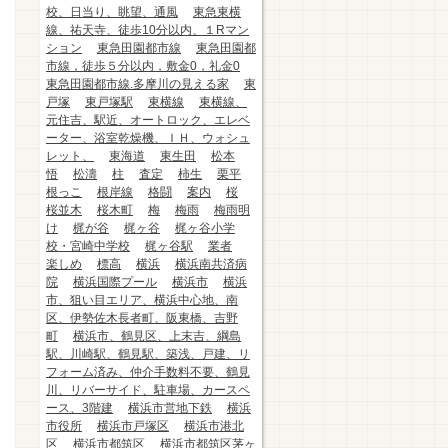
校、日当り、眺望、通風
東急東横
線、祐天寺、徒歩10分以内、１Rマン
ション
東急田園都市線
東急田園都
市線，徒歩５分以内，敷金0，礼金0
東急田園都市線.多摩川の見える家
東
戸塚
東戸塚駅
東横線
東横線、
元住吉、駅近、オートロック、エレベ
ーター、浴室乾燥機、ＩＨ、ウォシュ
レット、
東海道
東生田
松本
悟
松濤
柱
査定
柿生
栗平
根っこ
根岸線
格闘
案内
桜
桜並木
桜木町
梅
梅雨
梅雨明
け
梶が谷
梶ヶ谷
梶ヶ谷小学
校・宮崎中学校
梶ヶ谷駅
業者
楽しめ
標高
横浜
横浜南共済病
院
横浜国際プール
横浜市
横浜
市、狙い目エリア、横浜中心地、南
区、伊勢佐木長者町、阪東橋、吉野
町
横浜市、鶴見区、上末吉、綱島
駅、川崎駅、鶴見駅、築浅、戸建、リ
フォーム済み、仲介手数料不要、鶴見
川、リバーサイド、駐車場、カースペ
ース、3階建
横浜市営地下鉄
横浜
市役所
横浜市戸塚区
横浜市港北
区
横浜市都筑区
横浜市都筑区茅ヶ