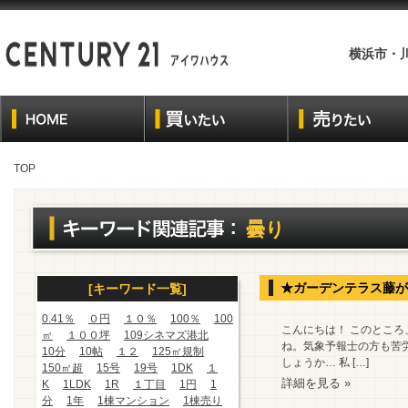
横浜市・
TOP
曇り
★ガーデンテラス藤が
[キーワード一覧]
0.41％
０円
１０％
100％
100
こんにちは！ このとこ
㎡
１００坪
109シネマズ港北
ね。気象予報士の方も苦
10分
10帖
１２
125㎡規制
しょうか… 私 […]
150㎡超
15号
19号
1DK
１
詳細を見る »
K
1LDK
1R
１丁目
1円
1
分
1年
1棟マンション
1棟売り