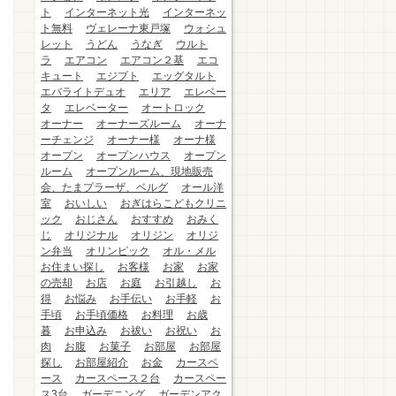
ト
インターネット光
インターネッ
ト無料
ヴェレーナ東戸塚
ウォシュ
レット
うどん
うなぎ
ウルト
ラ
エアコン
エアコン２基
エコ
キュート
エジプト
エッグタルト
エバライトデュオ
エリア
エレベー
タ
エレベーター
オートロック
オーナー
オーナーズルーム
オーナ
ーチェンジ
オーナー様
オーナ様
オープン
オープンハウス
オープン
ルーム
オープンルーム、現地販売
会、たまプラーザ、ベルグ
オール洋
室
おいしい
おぎはらこどもクリニ
ック
おじさん
おすすめ
おみく
じ
オリジナル
オリジン
オリジ
ン弁当
オリンピック
オル・メル
お住まい探し
お客様
お家
お家
の売却
お店
お庭
お引越し
お
得
お悩み
お手伝い
お手軽
お
手頃
お手頃価格
お料理
お歳
暮
お申込み
お祓い
お祝い
お
肉
お腹
お菓子
お部屋
お部屋
探し
お部屋紹介
お金
カースペ
ース
カースペース２台
カースペー
ス3台
ガーデニング
ガーデンアク