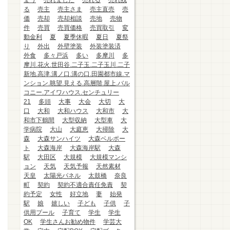
まう
売れました
売れる
売れ残
る
売主
売主さま
売主直売
売
価
売却
売却相談
売地
売物
件
売買
売買価格
売買取引
変
動金利
夏
夏季休暇
夏日
夏祭
り
外出
外壁塗装
外装塗装済
外食
多々戸浜
多い
多摩川
多
摩川.花火.世田谷.二子玉.二子玉川.二子
新地.高津.溝ノ口.溝の口.田園都市線.マ
ンション.眺望.見える.高層階.屋上.バル
コニー.アイワハウス.センチュリー
21
多頭
大事
大会
大切
大
口
大和
大和ハウス
大和市
大
和市下鶴間
大型収納
大型車
大
学病院
大山
大庭恵
大掃除
大
森
大森サンハイツ
大森ベルポー
ト
大森海岸
大森海岸駅
大森
駅
大田区
大規模
大規模マンシ
ョン
天気
天気予報
天然素材
天皇
太陽光パネル
太鼓橋
奈良
町
契約
契約不適合責任免責
契
約予定
女性
好立地
妻
始発
駅
娘
嬉しい
子ども
子供
子
供用プール
子育て
学生
学生
OK
学生さんお勧め物件
学芸大