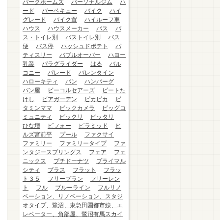
パークホームズ
パーソナルジム
ハ
ード
バーベキュー
バイク
ハイ
グレード
バイク置
ハイルーフ車
ハウス
ハウスメーカー
バス
バ
ス・トイレ別
バストイレ別
バス
便
バス停
ハッシュドポテト
パ
ティスリー
バブルオーバー
ハヨー
乳業
パラグライダー
はる
バル
コニー
パレード
バレンタイン
ハローキティ
パン
ハンバーグ
パン屋
ビーコルセアーズ
ビートた
けし
ビアガーデン
ピカピカ
ビ
タミンママ
ビックカメラ
ビッグコ
ミュニティ
ビックリ
ピッタリ
ひな壇
ビフォー
ピラミッド
ヒ
ルズ宮前平
プール
ファクサイ
ファミリー
ファミリータイプ
ファ
ンタジースプリングス
フェア
フェ
ニックス
プチドーナツ
プライマル
シティ
プラス
フラット
フラッ
ト３５
フリープラン
フリーレン
ト
フル
ブルーライン
フルリノ
ベーション、リノベーション、スタジ
オタイプ、鷺沼、東急田園都市線、エ
レベーター、角部屋、鷺沼有馬スカイ