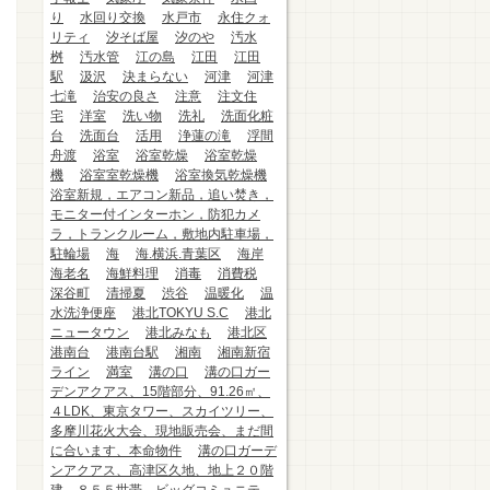
り
水回り交換
水戸市
永住クォ
リティ
汐そば屋
汐のや
汚水
桝
汚水管
江の島
江田
江田
駅
汲沢
決まらない
河津
河津
七滝
治安の良さ
注意
注文住
宅
洋室
洗い物
洗礼
洗面化粧
台
洗面台
活用
浄蓮の滝
浮間
舟渡
浴室
浴室乾燥
浴室乾燥
機
浴室室乾燥機
浴室換気乾燥機
浴室新規，エアコン新品，追い焚き，
モニター付インターホン，防犯カメ
ラ，トランクルーム，敷地内駐車場，
駐輪場
海
海.横浜.青葉区
海岸
海老名
海鮮料理
消毒
消費税
深谷町
清掃夏
渋谷
温暖化
温
水洗浄便座
港北TOKYU S.C
港北
ニュータウン
港北みなも
港北区
港南台
港南台駅
湘南
湘南新宿
ライン
満室
溝の口
溝の口ガー
デンアクアス、15階部分、91.26㎡、
４LDK、東京タワー、スカイツリー、
多摩川花火大会、現地販売会、まだ間
に合います、本命物件
溝の口ガーデ
ンアクアス、高津区久地、地上２０階