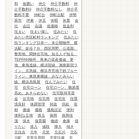
和
仮囲い
仲介
仲介手数料
仲
介手数料0
仲介手数料なし
仲介手
数料不要
仲町台
仲町台駅
伊勢
原市
伊東
伊豆
休暇
休業
会
社
会話
会議
低価格
低金利
住まい
住まい探し
住みたい
住
みたい市区町村ランキング
住みたい
街ランキング日本一、未公開物件、横
浜駅、徒歩７分、西区岡野、公道面、
整形地、閑静住宅地、知る人ぞ知る、
TEPPAN物件、将来の資産価値、更
地、東海道線、横須賀線、湘南新宿ラ
イン、京急線、横浜市営地下鉄ブルー
ライン、東急東横線、みなとみらい
線、横浜高島屋
住んでみたい
住
宅
住宅ローン
住宅ローン、難易度
高め、あきらめない
住宅取得等資
金
住宅地
住宅用
住宅街
住環
境良好
体調管理
何故
供給
依
頼
価値
価格
価格設定
便利
便利な立地
係る
保岡
保岡佳
潔
保木
保育園
修繕
倉庫
借
りたい
借入
値段
偉大
傾き
元住吉
元年
元気
元石川
元石
川町
充実共用部
充実設備
先