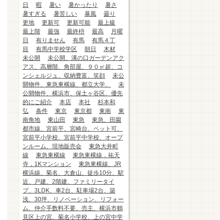
日
暇
暑い
暑かったり
暑さ
暑すぎる
暑苦しい
暴風
曇り
更地
更新可
更新可能
最上級
最上階
最強
最終枡
最高
月曜
日
有りません
有馬
有馬４丁
目
有馬中学校学区
朝日
木材
未公開
未公開、溝の口ガーデンアク
アス、高層階、角部屋、９０㎡超、コ
ンシェルジュ、収納豊富、笑顔
未公
開物件、東急東横線、都立大学、
未
公開物件、横浜市、保土ヶ谷区、優先
的にご紹介
本店
本社
杉本和
弘
条件
東京
東京都
東南
東
南角地
東山田
東急
東急、田園
都市線、宮前平、宮崎台、ペット可、
宮前平小学校、宮前平中学校、オープ
ンルーム、現地販売会
東急大井町
線
東急東横線
東急東横線，祐天
寺，1Kマンション
東急東横線、JR
横浜線、菊名、大倉山、徒歩10分、駅
近、戸建、2階建、ファミリータイ
プ、3LDK、車2台、駐車場2台、築
浅、30坪、リノベーション、リフォー
ム、仲介手数料不要、売主、横浜市鶴
見区上の宮、菊名小学校、上の宮中学