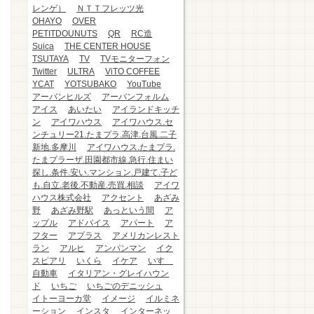
レンゲ）
ＮＴＴフレッツ光
OHAYO
OVER
PETITDOUNUTS
QR
RC造
Suica
THE CENTER HOUSE
TSUTAYA
TV
TVモニターフォン
Twitter
ULTRA
ViTO COFFEE
YCAT
YOTSUBAKO
YouTube
アーバンヒルズ
アーバンフォルム
アイス
あいたい
アイランドキッチ
ン
アイワハウス
アイワハウス.セ
ンチュリー21.たまプラ.高津.台風.二子
新地.多摩川
アイワハウス.たまプラ.
たまプラーザ.田園都市線.急行.住まい
探し.条件.安い.マンション.戸建て.子ど
も.自立.老後.不動産.売買.相談
アイワ
ハウス株式会社
アクセント
あざみ
野
あざみ野駅
あっという間
ア
ップル
アドバイス
アパート
ア
フター
アプラス
アメリカンレスト
ラン
アルヒ
アンパンマン
イク
スピアリ
いくら
イケア
いすゞ
自動車
イタリアン・グレイハウン
ド
いちご
いちごのデニッシュ
イトーヨーカ堂
イメージ
イルミネ
ーション
インスタ
インターネッ