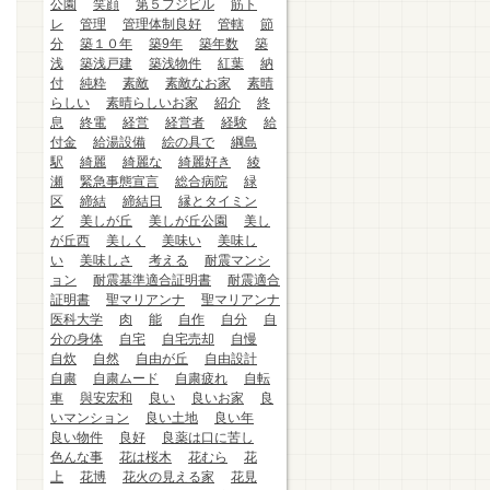
公園
笑顔
第５フジビル
筋ト
レ
管理
管理体制良好
管轄
節
分
築１０年
築9年
築年数
築
浅
築浅戸建
築浅物件
紅葉
納
付
純粋
素敵
素敵なお家
素晴
らしい
素晴らしいお家
紹介
終
息
終電
経営
経営者
経験
給
付金
給湯設備
絵の具で
綱島
駅
綺麗
綺麗な
綺麗好き
綾
瀬
緊急事態宣言
総合病院
緑
区
締結
締結日
縁とタイミン
グ
美しが丘
美しが丘公園
美し
が丘西
美しく
美味い
美味し
い
美味しさ
考える
耐震マンシ
ョン
耐震基準適合証明書
耐震適合
証明書
聖マリアンナ
聖マリアンナ
医科大学
肉
能
自作
自分
自
分の身体
自宅
自宅売却
自慢
自炊
自然
自由が丘
自由設計
自粛
自粛ムード
自粛疲れ
自転
車
與安宏和
良い
良いお家
良
いマンション
良い土地
良い年
良い物件
良好
良薬は口に苦し
色んな事
花は桜木
花むら
花
上
花博
花火の見える家
花見