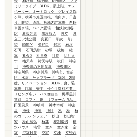
談
相鉄線、鶴ヶ峰、徒歩圏内、ファ
ミリータイプ、3LDK、最上階、エレ
ベーター、オートロック、グレイス鶴
ヶ峰、横浜市旭区白根、南向き、日当
り、眺望、通風、敷地内駐車場、自転
車置き場、バイク置場
相鉄線瀬谷
駅
看板効果
看板収入
県立
県
立三ツ池公園
真夏日
眺め
眺
望
瞬間的
矢野口
知恵
石垣
石田
石田悠樹
砂場
破格
確
率
礼金0
社員寮
社長
祈りま
す
祐天寺
祐天寺駅
祝日
神奈
川
神奈川の不動産屋
神奈川区
神奈川県
神奈川県、川崎市、宮前
区、水沢、たまプラーザ、築浅、2階
建、リノベーション、3LDK、庭、駐
車場、眺望、売主、仲介手数料不要、
リビング広い、バス便豊富、尻手黒川
道路、ロフト、畑、リフォーム済み、
田園風景
神明町
神木本町
神楽
坂
神様
神泉
神社
私
秋
秋
のゴールデンフェア
秋山
秋山智
宏
秋山智弘
秋葉
税制優遇
積
水ハウス
積雪
空き
空き家
空
室
空室対策
空家
立地
立野台