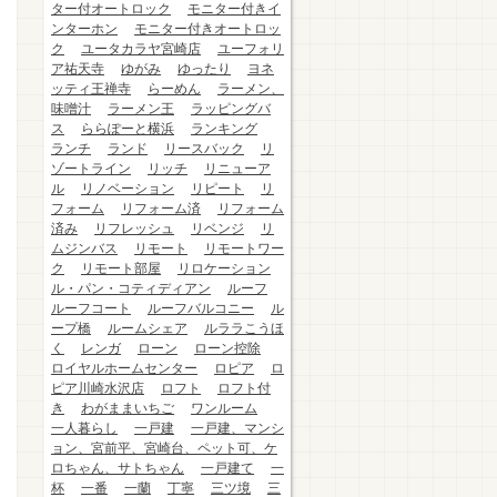
ター付オートロック
モニター付きイ
ンターホン
モニター付きオートロッ
ク
ユータカラヤ宮崎店
ユーフォリ
ア祐天寺
ゆがみ
ゆったり
ヨネ
ッティ王禅寺
らーめん
ラーメン、
味噌汁
ラーメン王
ラッピングバ
ス
ららぽーと横浜
ランキング
ランチ
ランド
リースバック
リ
ゾートライン
リッチ
リニューア
ル
リノベーション
リピート
リ
フォーム
リフォーム済
リフォーム
済み
リフレッシュ
リベンジ
リ
ムジンバス
リモート
リモートワー
ク
リモート部屋
リロケーション
ル・パン・コティディアン
ルーフ
ルーフコート
ルーフバルコニー
ル
ープ橋
ルームシェア
ルララこうほ
く
レンガ
ローン
ローン控除
ロイヤルホームセンター
ロピア
ロ
ピア川崎水沢店
ロフト
ロフト付
き
わがままいちご
ワンルーム
一人暮らし
一戸建
一戸建、マンシ
ョン、宮前平、宮崎台、ペット可、ケ
ロちゃん、サトちゃん
一戸建て
一
杯
一番
一蘭
丁寧
三ツ境
三