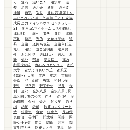
く
返済
追い焚き
追浜駅
追
焚
退去
送迎会
通勤
通学路
通風
速完
造り
連休.高津.涼しい.
みなとみらい.第三京浜.娘.子ども.家族.
成長.全力.アイワハウス.センチュリー
21.不動産.家.マイホーム.田園都市線.
連休明け
連日
進学
運動
運動
不足
運用
過信
過信は禁物
道
具
道路
道路高低差
道路高低差
無し
遠出
適合証明書
適用要
件
遮音性能
選ばれた
選ぶ
避
難
郊外
部屋
部屋探し
都内
都営浅草線
都心へのアクセス
都立
大学
都筑ふれあいの丘
都筑区
都筑区荏田南
重厚
重説
重量鉄
骨造
野川本町
野球
野球少年
野生
野良猫
野菜炒め
野鳥
金
利
金沢
金沢八景
金沢八景，野
島公園，海の公園，釣り
金沢区
金
融機関
金額
金魚
釣り堀
釣り
場
釣堀
鉄町
鉄筋コンクリート
造
鉄骨造
鎌倉
鎌倉市
長期優
良住宅
長津田
開放感
閑静
閑
静な住宅街
間口
関係
関東
関
東学院大学
防犯カメラ
限界
陽