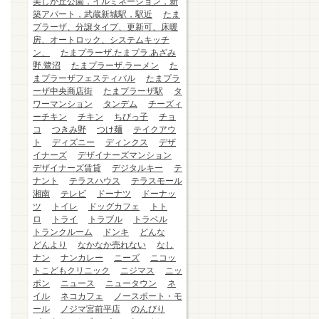
美しが丘公園，イルミネーション，新
築アパート，武蔵新城駅，駅近
たま
プラーザ、分譲タイプ、更新可、床暖
房、オートロック、システムキッチ
ン、
たまプラーザ.たまプラ.あざみ
野.鷺沼
たまプラーザ.ラーメン
た
まプラーザフェスティバル
たまプラ
ーザ中央商店街
たまプラーザ駅
タ
ワーマンション
タンデム
チーズィ
ーチキン
チキン
ちびっ子
チョ
コ
つきみ野
つけ麺
テイクアウ
ト
ディズニー
ディンクス
デザ
イナーズ
デザイナーズマンション
デザイナーズ賃貸
デジタルキー
テ
ナント
テラスハウス
テラスモール
湘南
テレビ
ドーナツ
ドーナッ
ツ
トイレ
ドッグカフェ
トト
ロ
トライ
トラブル
トラベル
トランクルーム
ドンキ
どんな
どんより
なかなか売れない
なし
ナン
ナンカレー
ニーズ
ニコッ
トこどもクリニック
ニジマス
ニッ
ポン
ニュース
ニュータウン
ネ
イル
ネコカフェ
ノースポート・モ
ール
ノジマ宮前平店
のんびり