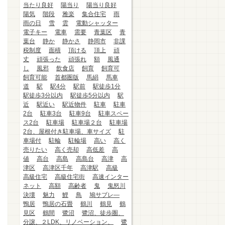
当たり良好
陽当り
陽当り良好
陽気
階段
雅楽
集合住宅
雨
雨の日
雪
雲
電動シャッター
電子キー
電車
需要
青葉区
青
葉台
静か
静かさ
静岡市
非課
税制度
面積
頂ける
頂上
頑
丈
頑張った
頑張れ
額
風通
し
風邪
飲食店
飼育
飼育可
飼育可能
首都圏版
馬絹
馬車
道
駅
駅4分
駅前
駅徒歩1分
駅徒歩3分以内
駅徒歩5分以内
駅
近
駅近い
駅近物件
駐車
駐車
2台
駐車3台
駐車9台
駐車スペー
ス2台
駐車場
駐車場２台
駐車場
2台、屋根付き駐車場、車サイズ
駐
車場付
駐輪
駐輪場
高い
高く
売りたい
高く売却
高低差
高
値
高台
高島
高島台
高津
高
津区
高津区千年
高津駅
高級
高級住宅
高級住宅街
高速インター
ネット
高額
高齢者
鬼
鬼怒川
決壊
魅力
鯉
鳥
鳩サブレ―
鴨居
鴨居の石畳
鶴川
鶴見
鶴
見区
鶴間
鷺沼
鷺沼、徒歩圏、
分譲、２LDK、リノベーション、
鷺