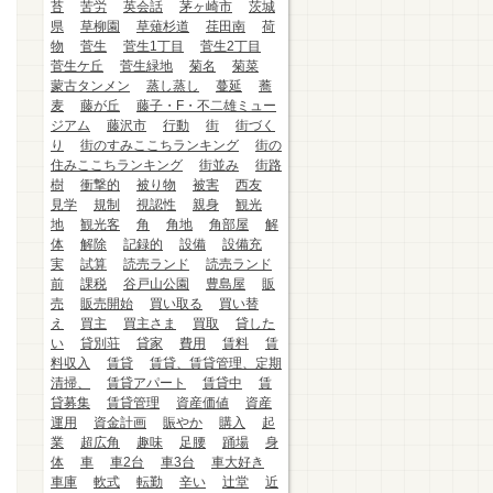
苔
苦労
英会話
茅ヶ崎市
茨城
県
草柳園
草薙杉道
荏田南
荷
物
菅生
菅生1丁目
菅生2丁目
菅生ケ丘
菅生緑地
菊名
菊菜
蒙古タンメン
蒸し蒸し
蔓延
蕎
麦
藤が丘
藤子・F・不二雄ミュー
ジアム
藤沢市
行動
街
街づく
り
街のすみここちランキング
街の
住みここちランキング
街並み
街路
樹
衝撃的
被り物
被害
西友
見学
規制
視認性
親身
観光
地
観光客
角
角地
角部屋
解
体
解除
記録的
設備
設備充
実
試算
読売ランド
読売ランド
前
課税
谷戸山公園
豊島屋
販
売
販売開始
買い取る
買い替
え
買主
買主さま
買取
貸した
い
貸別荘
貸家
費用
賃料
賃
料収入
賃貸
賃貸、賃貸管理、定期
清掃、
賃貸アパート
賃貸中
賃
貸募集
賃貸管理
資産価値
資産
運用
資金計画
賑やか
購入
起
業
超広角
趣味
足腰
踊場
身
体
車
車2台
車3台
車大好き
車庫
軟式
転勤
辛い
辻堂
近