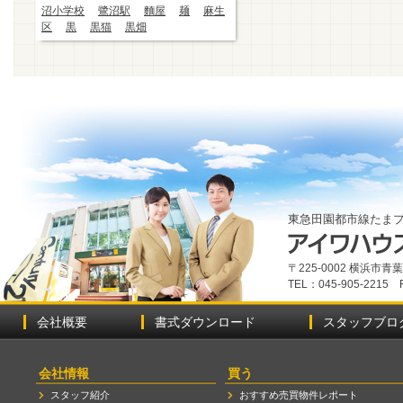
沼小学校
鷺沼駅
麵屋
麺
麻生
区
黒
黒猫
黒畑
東急田園都市線たま
〒225-0002 横浜市
TEL：045-905-2215 
会社概要
書式ダウンロード
スタッフブロ
会社情報
買う
スタッフ紹介
おすすめ売買物件レポート