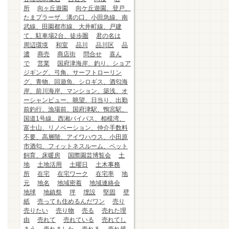
所
向ヶ丘遊園
向ケ丘遊園、登戸、
たまプラーザ、溝の口、小田急線、南
武線、田園都市線、大井町線、戸建
て、駐車場2台、徒歩圏
君の名は
周辺環境
和室
品川
品川区
品
濃
商売
商店街
問合せ
喜ん
で
営業
国府津海岸、釣り、ショア
ジギング、弓角、サーフトローリン
グ、青物、回遊魚、シロギス、酒匂海
岸、前川海岸、マンション、築浅、オ
ーシャンビュー、眺望、日当り、出勤
前釣行、漁場前、国府津駅、鴨宮駅、
国道1号線、西湘バイパス、相模湾、
富士山、リノベーション、仲介手数料
不要、高層階、アイワハウス、小田原
市酒匂、フィットネスルーム、ペット
飼育、床暖房
国際園芸博覧会
土
地
土地活用
土曜日
土木事務
所
在宅
在宅ワーク
在宅率
地
元
地名
地域密着
地域連絡会
地球
地鎮祭
坪
埋設
堅固
壁
紙
売っても住めるんだワン
売り
売りたい
売り物
売る
売れた理
由
売れて
売れている
売れてし