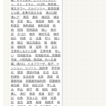
建、８５５世帯、ビッグコミュニテ
ィ、９１．２６㎡、４LDK、角部屋、
東京タワー、スカイツリー、新宿高層
ビル群、多摩川花火大会
溝の口駅
激レア
濁流
瀬谷
瀬谷区
瀬谷
駅
災害
無し
無垢材
無料
無
料査定
無料相談
無料見積
焼
肉
照明
照明器具
熱い
熱中
症
片づけ
物件
物件不足
物件
紹介
特典
犬
犬蔵
狩り
独り
身
独立
独立洗面台
猫
猫相
談
猫飼育
猿
玄関
率
玉川
王禅寺ふるさと公園
王禅寺東
珍し
い
現地販売会
現地販売会、田園都
市線、小田急線、南武線、向ヶ丘遊
園、溝の口、たまプラーザ、登戸、マ
ンション、リゾート、国府津
琴平神
社
環境
環状4号線
生活
生活
利便性
生活至便
生田
用賀
田
園都市線
田園都市線利用
田園都市
線沿線
田奈
由比ガ浜
申し込
み
申込
留守
畳
病気
病院
癒し
発行
発表
発達
登戸
登
記
白鳥
百合ヶ丘
皆様
目黒
区
直売
直撃
相場
相模湾
相