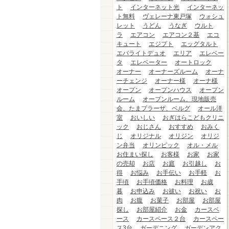
ト
インターネット光
インターネッ
ト無料
ヴェレーナ東戸塚
ウォシュ
レット
うどん
うなぎ
ウルト
ラ
エアコン
エアコン２基
エコ
キュート
エジプト
エッグタルト
エバライトデュオ
エリア
エレベー
タ
エレベーター
オートロック
オーナー
オーナーズルーム
オーナ
ーチェンジ
オーナー様
オーナ様
オープン
オープンハウス
オープン
ルーム
オープンルーム、現地販売
会、たまプラーザ、ベルグ
オール洋
室
おいしい
おぎはらこどもクリニ
ック
おじさん
おすすめ
おみく
じ
オリジナル
オリジン
オリジ
ン弁当
オリンピック
オル・メル
お住まい探し
お客様
お家
お家
の売却
お店
お庭
お引越し
お
得
お悩み
お手伝い
お手軽
お
手頃
お手頃価格
お料理
お歳
暮
お申込み
お祓い
お祝い
お
肉
お腹
お菓子
お部屋
お部屋
探し
お部屋紹介
お金
カースペ
ース
カースペース２台
カースペー
ス3台
ガーデニング
ガーデンアク