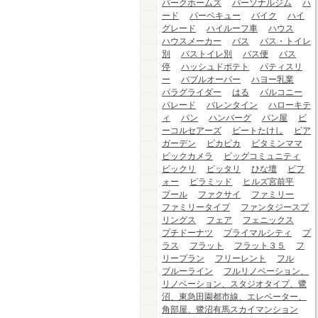
パークホームズ
パーソナルジム
ハ
ード
バーベキュー
バイク
ハイ
グレード
ハイルーフ車
ハウス
ハウスメーカー
バス
バス・トイレ
別
バストイレ別
バス便
バス
停
ハッシュドポテト
パティスリ
ー
バブルオーバー
ハヨー乳業
パラグライダー
はる
バルコニー
パレード
バレンタイン
ハローキテ
ィ
パン
ハンバーグ
パン屋
ビ
ーコルセアーズ
ビートたけし
ビア
ガーデン
ピカピカ
ビタミンママ
ビックカメラ
ビッグコミュニティ
ビックリ
ピッタリ
ひな壇
ビフ
ォー
ピラミッド
ヒルズ宮前平
プール
ファクサイ
ファミリー
ファミリータイプ
ファンタジースプ
リングス
フェア
フェニックス
プチドーナツ
プライマルシティ
プ
ラス
フラット
フラット３５
フ
リープラン
フリーレント
フル
ブルーライン
フルリノベーション、
リノベーション、スタジオタイプ、鷺
沼、東急田園都市線、エレベーター、
角部屋、鷺沼有馬スカイマンション