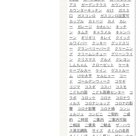
アス
ガーデンテラス
カウンター
カウンターキッチン
かけ
ガス３
口
ガスコンロ
ガスコンロ設置可
カップル
カトージ
カメ
カレ
ー
ガレージ
かわいい
キッチ
ン
キムチ
キャラメル
キャンペ
ーン
ギリギリ
キレイ
クイック
ルワイパー
クッキー
グッドスリ
ー
グランベリーパーク
クリーニン
グ
クリームシチュー
グリーンライ
ン
クリスマス
グルメ
クレヨン
しんちゃん
クローゼット
ケーキ
ケーブルカー
ケイン
ゲストルー
ム
けやき平
ケルヒャー
コー
ド
ゴールデンウィーク
コサギ
コジマ
コスギ
コスパ
コスモ
こどもの国
こども医療センター
コ
ラボ
コロッケ
コロナ
コロナウ
ィルス
コロナショック
コロナの影
響
コロナ影響
コロナ禍
コンシ
ェルジュ
コンビニ
ご契約
ご成
約
ご時世
ご案内
ご案内可能
ご相談
ご褒美
ご馳走
ザ・ハウ
ス港北綱島
サイズ
さくらの名所