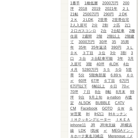
1番手
1種低層
2000万円
200
坪
2018
2019
2021年
２１
21帖
2500万円
290円
２DK
２Ｋ
２LDK
2世帯
2世帯住宅
2人入居可
2分
2割
２匹
2口
２口ガスコンロ
2台
2台駐車
2種
住居
2週間
2階
2階以上
2階建
て
3000万円
30坪
35
35周
年
35年
35年返済
390円
３Ｌ
ＤＫ
３丁目
３位
3分
3割
3
口
３台
３台駐車可能
3年
3月
入居可
3階
40坪
4LDK
4台
４月
5280万円
５５
５G
5世
帯
5分
5階角部屋
6.89％
６０
㎡
60坪
67坪
６丁目
6万円
6万円以下
6帖以上
６日
70㎡
70坪
７日
8台
8帖
8月末
99
坪
9台
9月上旬
a-nation
AI査
定
ALSOK
BUBBLE
CATV
CM
Facebook
GOTO
ＧＷ
Ｇ
Ｗ営業
IH
IH2口
IHキッチン
ＩＨクッキングヒーター
ＩＫＥＡ
iphone11
JR
JR埼京線
JR横浜
線
LDK
l気候
㎡
MEGAドン・
キホーテ東名川崎店
Merengue（メ