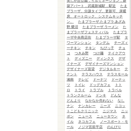
美しが丘公園，イルミネーション，新
築アパート，武蔵新城駅，駅近
たま
プラーザ、分譲タイプ、更新可、床暖
房、オートロック、システムキッチ
ン、
たまプラーザ.たまプラ.あざみ
野.鷺沼
たまプラーザ.ラーメン
た
まプラーザフェスティバル
たまプラ
ーザ中央商店街
たまプラーザ駅
タ
ワーマンション
タンデム
チーズィ
ーチキン
チキン
ちびっ子
チョ
コ
つきみ野
つけ麺
テイクアウ
ト
ディズニー
ディンクス
デザ
イナーズ
デザイナーズマンション
デザイナーズ賃貸
デジタルキー
テ
ナント
テラスハウス
テラスモール
湘南
テレビ
ドーナツ
ドーナッ
ツ
トイレ
ドッグカフェ
トト
ロ
トライ
トラブル
トラベル
トランクルーム
ドンキ
どんな
どんより
なかなか売れない
なし
ナン
ナンカレー
ニーズ
ニコッ
トこどもクリニック
ニジマス
ニッ
ポン
ニュース
ニュータウン
ネ
イル
ネコカフェ
ノースポート・モ
ール
ノジマ宮前平店
のんびり