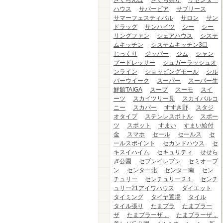
さくらんぼ
さくら祭り
ザセンター
ハウス
サバービア
サブリース
サマーフェスティバル
サロン
サン
ドラッグ
サンハイツ
シー
シー
リングファン
シェアハウス
システ
ムキッチン
システムキッチン3口
じっくり
ジッパー
ジム
シャン
プードレッサー
シュガーラッシュオ
ンライン
ショッピングモール
シル
バーウイーク
スーパー
スーパー生
鮮館TAIGA
スープ
スーモ
スイ
ーツ
スカイツリー見
スカイバルコ
ニー
スカパー
すすき野
スタジ
オタイプ
ステンレスボトル
スポー
ツ
スポット
すまい
すまい給付
金
スマホ
セール
セールス
セ
ールスポイント
セカンドハウス
セ
キスイハイム
セキュリティ
せせら
ぎ公園
セブンイレブン
セミオープ
ン
センター北
センター南
セン
チュリー
センチュリー２１
センチ
ュリー21アイワハウス
ダイエット
タイミング
タイヤ置場
タイル
タイル張り
たまプラ
たまプラー
ザ
たまプラーザ，
たまプラーザ，