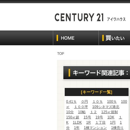
TOP
[キーワード一覧]
0.41％
０円
１０％
100％
100
㎡
１００坪
109シネマズ港北
10分
10帖
１２
125㎡規制
150㎡超
15号
19号
1DK
１
K
1LDK
1R
１丁目
1円
1
分
1年
1棟マンション
1棟売り