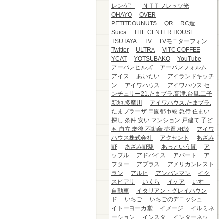
レンゲ）
ＮＴＴフレッツ光
OHAYO
OVER
PETITDOUNUTS
QR
RC造
Suica
THE CENTER HOUSE
TSUTAYA
TV
TVモニターフォン
Twitter
ULTRA
ViTO COFFEE
YCAT
YOTSUBAKO
YouTube
アーバンヒルズ
アーバンフォルム
アイス
あいたい
アイランドキッチ
ン
アイワハウス
アイワハウス.セ
ンチュリー21.たまプラ.高津.台風.二子
新地.多摩川
アイワハウス.たまプラ.
たまプラーザ.田園都市線.急行.住まい
探し.条件.安い.マンション.戸建て.子ど
も.自立.老後.不動産.売買.相談
アイワ
ハウス株式会社
アクセント
あざみ
野
あざみ野駅
あっという間
ア
ップル
アドバイス
アパート
ア
フター
アプラス
アメリカンレスト
ラン
アルヒ
アンパンマン
イク
スピアリ
いくら
イケア
いすゞ
自動車
イタリアン・グレイハウン
ド
いちご
いちごのデニッシュ
イトーヨーカ堂
イメージ
イルミネ
ーション
インスタ
インターネッ