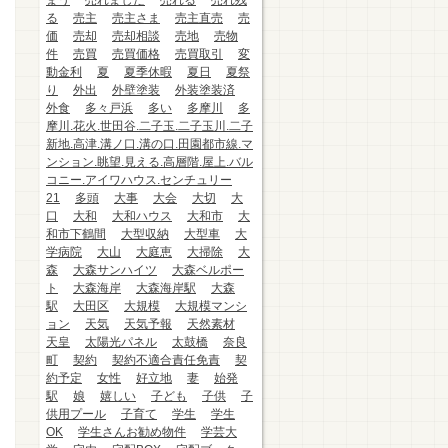
まう
売れました
売れる
売れ残
る
売主
売主さま
売主直売
売
価
売却
売却相談
売地
売物
件
売買
売買価格
売買取引
変
動金利
夏
夏季休暇
夏日
夏祭
り
外出
外壁塗装
外装塗装済
外食
多々戸浜
多い
多摩川
多
摩川.花火.世田谷.二子玉.二子玉川.二子
新地.高津.溝ノ口.溝の口.田園都市線.マ
ンション.眺望.見える.高層階.屋上.バル
コニー.アイワハウス.センチュリー
21
多頭
大事
大会
大切
大
口
大和
大和ハウス
大和市
大
和市下鶴間
大型収納
大型車
大
学病院
大山
大庭恵
大掃除
大
森
大森サンハイツ
大森ベルポー
ト
大森海岸
大森海岸駅
大森
駅
大田区
大規模
大規模マンシ
ョン
天気
天気予報
天然素材
天皇
太陽光パネル
太鼓橋
奈良
町
契約
契約不適合責任免責
契
約予定
女性
好立地
妻
始発
駅
娘
嬉しい
子ども
子供
子
供用プール
子育て
学生
学生
OK
学生さんお勧め物件
学芸大