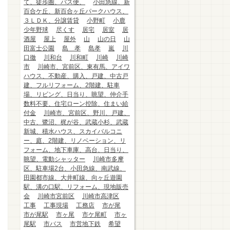
て、徒歩圏、バス便、
小田急線、新
百合ケ丘、新百合ヶ丘パークハウス、
３ＬＤＫ、分譲賃貸
小野町
小鹿
少年野球
尽くす
居宅
居室
居
酒屋
屋上
屋外
山
山の日
山
田富士公園
島 孝
島孝
嵐
川
口徹
川和台
川和町
川崎
川崎
市
川崎市、宮前区、東有馬、アイワ
ハウス、不動産、購入、戸建、中古戸
建、フルリフォーム、2階建、駐車
場、リビング、日当り、眺望、仲介手
数料不要、住宅ローン控除、住まい給
付金
川崎市、宮前区、野川、戸建、
中古、鷺沼、梶が谷、武蔵小杉、武蔵
新城、積水ハウス、スカイバルコニ
ー、庭、2階建、リノベーション、リ
フォーム、地下車庫、高台、日当り、
眺望、電動シャッター
川崎市多摩
区、駐車場2台、小田急線、南武線、
田園都市線、大井町線、向ヶ丘遊園
駅、溝の口駅、リフォーム、現地販売
会
川崎市宮前区
川崎市高津区
工事
工事現場
工務店
市が尾
市が尾駅
市ヶ尾
市ケ尾町
市ヶ
尾駅
市バス
市営地下鉄
希望