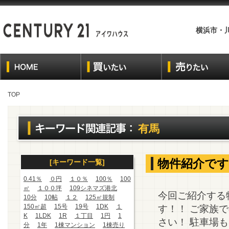
横浜市・
TOP
有馬
物件紹介です
[キーワード一覧]
0.41％
０円
１０％
100％
100
㎡
１００坪
109シネマズ港北
今回ご紹介する
10分
10帖
１２
125㎡規制
150㎡超
15号
19号
1DK
１
す！！ ご家族
K
1LDK
1R
１丁目
1円
1
さい！ 駐車場
分
1年
1棟マンション
1棟売り