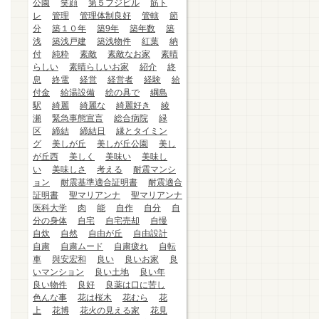
公園
笑顔
第５フジビル
筋ト
レ
管理
管理体制良好
管轄
節
分
築１０年
築9年
築年数
築
浅
築浅戸建
築浅物件
紅葉
納
付
純粋
素敵
素敵なお家
素晴
らしい
素晴らしいお家
紹介
終
息
終電
経営
経営者
経験
給
付金
給湯設備
絵の具で
綱島
駅
綺麗
綺麗な
綺麗好き
綾
瀬
緊急事態宣言
総合病院
緑
区
締結
締結日
縁とタイミン
グ
美しが丘
美しが丘公園
美し
が丘西
美しく
美味い
美味し
い
美味しさ
考える
耐震マンシ
ョン
耐震基準適合証明書
耐震適合
証明書
聖マリアンナ
聖マリアンナ
医科大学
肉
能
自作
自分
自
分の身体
自宅
自宅売却
自慢
自炊
自然
自由が丘
自由設計
自粛
自粛ムード
自粛疲れ
自転
車
與安宏和
良い
良いお家
良
いマンション
良い土地
良い年
良い物件
良好
良薬は口に苦し
色んな事
花は桜木
花むら
花
上
花博
花火の見える家
花見