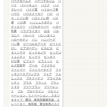
パークホームズ
パーソナルジム
ハ
ード
バーベキュー
バイク
ハイ
グレード
バイク置
ハイルーフ車
ハウス
ハウスメーカー
バス
バ
ス・トイレ別
バストイレ別
バス
便
バス停
ハッシュドポテト
パ
ティスリー
バブルオーバー
ハヨー
乳業
パラグライダー
はる
バル
コニー
パレード
バレンタイン
ハローキティ
パン
ハンバーグ
パン屋
ビーコルセアーズ
ビートた
けし
ビアガーデン
ピカピカ
ビ
タミンママ
ビックカメラ
ビッグコ
ミュニティ
ビックリ
ピッタリ
ひな壇
ビフォー
ピラミッド
ヒ
ルズ宮前平
プール
ファクサイ
ファミリー
ファミリータイプ
ファ
ンタジースプリングス
フェア
フェ
ニックス
プチドーナツ
プライマル
シティ
プラス
フラット
フラッ
ト３５
フリープラン
フリーレン
ト
フル
ブルーライン
フルリノ
ベーション、リノベーション、スタジ
オタイプ、鷺沼、東急田園都市線、エ
レベーター、角部屋、鷺沼有馬スカイ