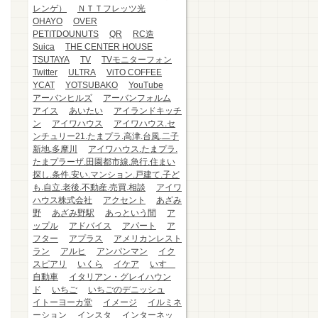
レンゲ）
ＮＴＴフレッツ光
OHAYO
OVER
PETITDOUNUTS
QR
RC造
Suica
THE CENTER HOUSE
TSUTAYA
TV
TVモニターフォン
Twitter
ULTRA
ViTO COFFEE
YCAT
YOTSUBAKO
YouTube
アーバンヒルズ
アーバンフォルム
アイス
あいたい
アイランドキッチ
ン
アイワハウス
アイワハウス.セ
ンチュリー21.たまプラ.高津.台風.二子
新地.多摩川
アイワハウス.たまプラ.
たまプラーザ.田園都市線.急行.住まい
探し.条件.安い.マンション.戸建て.子ど
も.自立.老後.不動産.売買.相談
アイワ
ハウス株式会社
アクセント
あざみ
野
あざみ野駅
あっという間
ア
ップル
アドバイス
アパート
ア
フター
アプラス
アメリカンレスト
ラン
アルヒ
アンパンマン
イク
スピアリ
いくら
イケア
いすゞ
自動車
イタリアン・グレイハウン
ド
いちご
いちごのデニッシュ
イトーヨーカ堂
イメージ
イルミネ
ーション
インスタ
インターネッ