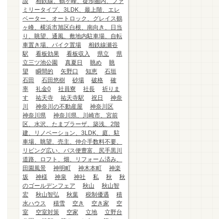
談
相鉄線、鶴ヶ峰、徒歩圏内、ファ
ミリータイプ、3LDK、最上階、エレ
ベーター、オートロック、グレイス鶴
ヶ峰、横浜市旭区白根、南向き、日当
り、眺望、通風、敷地内駐車場、自転
車置き場、バイク置場
相鉄線瀬谷
駅
看板効果
看板収入
県立
県
立三ツ池公園
真夏日
眺め
眺
望
瞬間的
矢野口
知恵
石垣
石田
石田悠樹
砂場
破格
確
率
礼金0
社員寮
社長
祈りま
す
祐天寺
祐天寺駅
祝日
神奈
川
神奈川の不動産屋
神奈川区
神奈川県
神奈川県、川崎市、宮前
区、水沢、たまプラーザ、築浅、2階
建、リノベーション、3LDK、庭、駐
車場、眺望、売主、仲介手数料不要、
リビング広い、バス便豊富、尻手黒川
道路、ロフト、畑、リフォーム済み、
田園風景
神明町
神木本町
神楽
坂
神様
神泉
神社
私
秋
秋
のゴールデンフェア
秋山
秋山智
宏
秋山智弘
秋葉
税制優遇
積
水ハウス
積雪
空き
空き家
空
室
空室対策
空家
立地
立野台