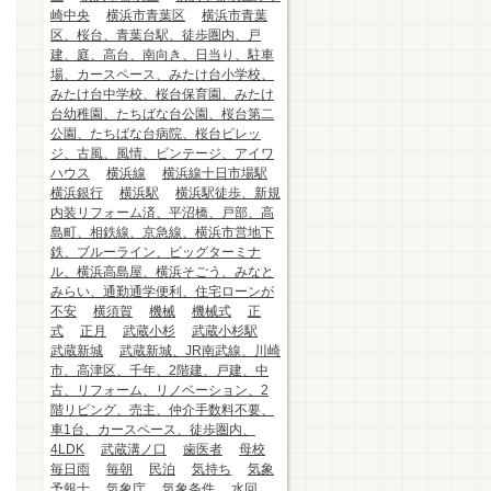
崎中央
横浜市青葉区
横浜市青葉
区、桜台、青葉台駅、徒歩圏内、戸
建、庭、高台、南向き、日当り、駐車
場、カースペース、みたけ台小学校、
みたけ台中学校、桜台保育園、みたけ
台幼稚園、たちばな台公園、桜台第二
公園、たちばな台病院、桜台ビレッ
ジ、古風、風情、ビンテージ、アイワ
ハウス
横浜線
横浜線十日市場駅
横浜銀行
横浜駅
横浜駅徒歩、新規
内装リフォーム済、平沼橋、戸部、高
島町、相鉄線、京急線、横浜市営地下
鉄、ブルーライン、ビッグターミナ
ル、横浜高島屋、横浜そごう、みなと
みらい、通勤通学便利、住宅ローンが
不安
横須賀
機械
機械式
正
式
正月
武蔵小杉
武蔵小杉駅
武蔵新城
武蔵新城、JR南武線、川崎
市、高津区、千年、2階建、戸建、中
古、リフォーム、リノベーション、2
階リビング、売主、仲介手数料不要、
車1台、カースペース、徒歩圏内、
4LDK
武蔵溝ノ口
歯医者
母校
毎日雨
毎朝
民泊
気持ち
気象
予報士
気象庁
気象条件
水回