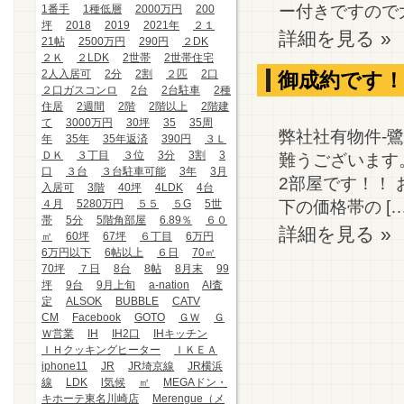
ー付きですので大
1番手
1種低層
2000万円
200
坪
2018
2019
2021年
２１
詳細を見る »
21帖
2500万円
290円
２DK
２Ｋ
２LDK
2世帯
2世帯住宅
2人入居可
2分
2割
２匹
2口
御成約です！
２口ガスコンロ
2台
2台駐車
2種
住居
2週間
2階
2階以上
2階建
て
3000万円
30坪
35
35周
弊社社有物件-
年
35年
35年返済
390円
３Ｌ
ＤＫ
３丁目
３位
3分
3割
3
難うございます
口
３台
３台駐車可能
3年
3月
2部屋です！！ 
入居可
3階
40坪
4LDK
4台
下の価格帯の […
４月
5280万円
５５
５G
5世
帯
5分
5階角部屋
6.89％
６０
詳細を見る »
㎡
60坪
67坪
６丁目
6万円
6万円以下
6帖以上
６日
70㎡
70坪
７日
8台
8帖
8月末
99
坪
9台
9月上旬
a-nation
AI査
定
ALSOK
BUBBLE
CATV
CM
Facebook
GOTO
ＧＷ
Ｇ
Ｗ営業
IH
IH2口
IHキッチン
ＩＨクッキングヒーター
ＩＫＥＡ
iphone11
JR
JR埼京線
JR横浜
線
LDK
l気候
㎡
MEGAドン・
キホーテ東名川崎店
Merengue（メ