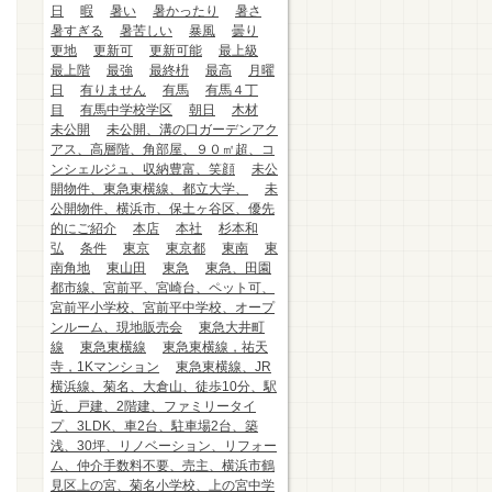
日
暇
暑い
暑かったり
暑さ
暑すぎる
暑苦しい
暴風
曇り
更地
更新可
更新可能
最上級
最上階
最強
最終枡
最高
月曜
日
有りません
有馬
有馬４丁
目
有馬中学校学区
朝日
木材
未公開
未公開、溝の口ガーデンアク
アス、高層階、角部屋、９０㎡超、コ
ンシェルジュ、収納豊富、笑顔
未公
開物件、東急東横線、都立大学、
未
公開物件、横浜市、保土ヶ谷区、優先
的にご紹介
本店
本社
杉本和
弘
条件
東京
東京都
東南
東
南角地
東山田
東急
東急、田園
都市線、宮前平、宮崎台、ペット可、
宮前平小学校、宮前平中学校、オープ
ンルーム、現地販売会
東急大井町
線
東急東横線
東急東横線，祐天
寺，1Kマンション
東急東横線、JR
横浜線、菊名、大倉山、徒歩10分、駅
近、戸建、2階建、ファミリータイ
プ、3LDK、車2台、駐車場2台、築
浅、30坪、リノベーション、リフォー
ム、仲介手数料不要、売主、横浜市鶴
見区上の宮、菊名小学校、上の宮中学