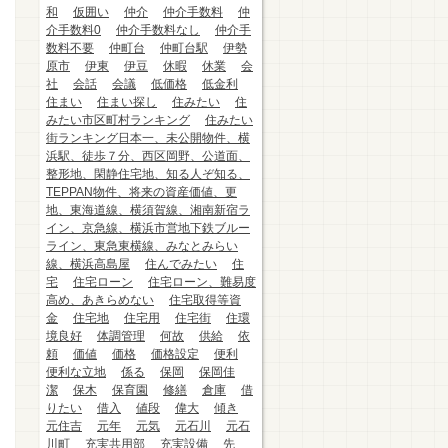
和
仮囲い
仲介
仲介手数料
仲
介手数料0
仲介手数料なし
仲介手
数料不要
仲町台
仲町台駅
伊勢
原市
伊東
伊豆
休暇
休業
会
社
会話
会議
低価格
低金利
住まい
住まい探し
住みたい
住
みたい市区町村ランキング
住みたい
街ランキング日本一、未公開物件、横
浜駅、徒歩７分、西区岡野、公道面、
整形地、閑静住宅地、知る人ぞ知る、
TEPPAN物件、将来の資産価値、更
地、東海道線、横須賀線、湘南新宿ラ
イン、京急線、横浜市営地下鉄ブルー
ライン、東急東横線、みなとみらい
線、横浜高島屋
住んでみたい
住
宅
住宅ローン
住宅ローン、難易度
高め、あきらめない
住宅取得等資
金
住宅地
住宅用
住宅街
住環
境良好
体調管理
何故
供給
依
頼
価値
価格
価格設定
便利
便利な立地
係る
保岡
保岡佳
潔
保木
保育園
修繕
倉庫
借
りたい
借入
値段
偉大
傾き
元住吉
元年
元気
元石川
元石
川町
充実共用部
充実設備
先