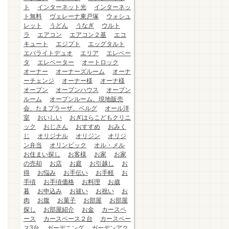
ト
インターネット光
インターネッ
ト無料
ヴェレーナ東戸塚
ウォシュ
レット
うどん
うなぎ
ウルト
ラ
エアコン
エアコン２基
エコ
キュート
エジプト
エッグタルト
エバライトデュオ
エリア
エレベー
タ
エレベーター
オートロック
オーナー
オーナーズルーム
オーナ
ーチェンジ
オーナー様
オーナ様
オープン
オープンハウス
オープン
ルーム
オープンルーム、現地販売
会、たまプラーザ、ベルグ
オール洋
室
おいしい
おぎはらこどもクリニ
ック
おじさん
おすすめ
おみく
じ
オリジナル
オリジン
オリジ
ン弁当
オリンピック
オル・メル
お住まい探し
お客様
お家
お家
の売却
お店
お庭
お引越し
お
得
お悩み
お手伝い
お手軽
お
手頃
お手頃価格
お料理
お歳
暮
お申込み
お祓い
お祝い
お
肉
お腹
お菓子
お部屋
お部屋
探し
お部屋紹介
お金
カースペ
ース
カースペース２台
カースペー
ス3台
ガーデニング
ガーデンアク