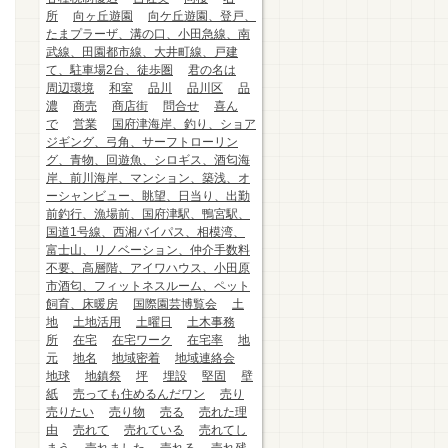
所
向ヶ丘遊園
向ケ丘遊園、登戸、
たまプラーザ、溝の口、小田急線、南
武線、田園都市線、大井町線、戸建
て、駐車場2台、徒歩圏
君の名は
周辺環境
和室
品川
品川区
品
濃
商売
商店街
問合せ
喜ん
で
営業
国府津海岸、釣り、ショア
ジギング、弓角、サーフトローリン
グ、青物、回遊魚、シロギス、酒匂海
岸、前川海岸、マンション、築浅、オ
ーシャンビュー、眺望、日当り、出勤
前釣行、漁場前、国府津駅、鴨宮駅、
国道1号線、西湘バイパス、相模湾、
富士山、リノベーション、仲介手数料
不要、高層階、アイワハウス、小田原
市酒匂、フィットネスルーム、ペット
飼育、床暖房
国際園芸博覧会
土
地
土地活用
土曜日
土木事務
所
在宅
在宅ワーク
在宅率
地
元
地名
地域密着
地域連絡会
地球
地鎮祭
坪
埋設
堅固
壁
紙
売っても住めるんだワン
売り
売りたい
売り物
売る
売れた理
由
売れて
売れている
売れてし