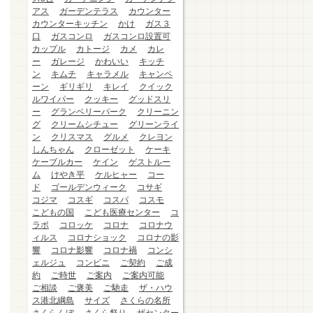
アス
ガーデンテラス
カウンター
カウンターキッチン
かけ
ガス３
口
ガスコンロ
ガスコンロ設置可
カップル
カトージ
カメ
カレ
ー
ガレージ
かわいい
キッチ
ン
キムチ
キャラメル
キャンペ
ーン
ギリギリ
キレイ
クイック
ルワイパー
クッキー
グッドスリ
ー
グランベリーパーク
クリーニン
グ
クリームシチュー
グリーンライ
ン
クリスマス
グルメ
クレヨン
しんちゃん
クローゼット
ケーキ
ケーブルカー
ケイン
ゲストルー
ム
けやき平
ケルヒャー
コー
ド
ゴールデンウィーク
コサギ
コジマ
コスギ
コスパ
コスモ
こどもの国
こども医療センター
コ
ラボ
コロッケ
コロナ
コロナウ
ィルス
コロナショック
コロナの影
響
コロナ影響
コロナ禍
コンシ
ェルジュ
コンビニ
ご契約
ご成
約
ご時世
ご案内
ご案内可能
ご相談
ご褒美
ご馳走
ザ・ハウ
ス港北綱島
サイズ
さくらの名所