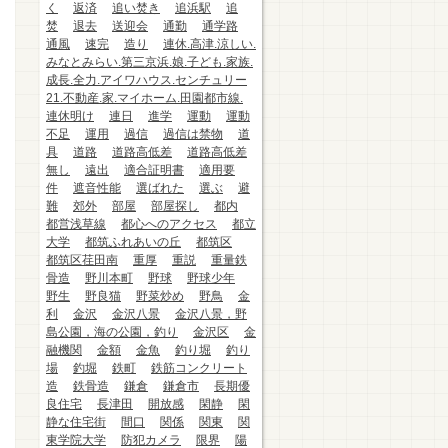
く
返済
追い焚き
追浜駅
追
焚
退去
送迎会
通勤
通学路
通風
速完
造り
連休.高津.涼しい.
みなとみらい.第三京浜.娘.子ども.家族.
成長.全力.アイワハウス.センチュリー
21.不動産.家.マイホーム.田園都市線.
連休明け
連日
進学
運動
運動
不足
運用
過信
過信は禁物
道
具
道路
道路高低差
道路高低差
無し
遠出
適合証明書
適用要
件
遮音性能
選ばれた
選ぶ
避
難
郊外
部屋
部屋探し
都内
都営浅草線
都心へのアクセス
都立
大学
都筑ふれあいの丘
都筑区
都筑区荏田南
重厚
重説
重量鉄
骨造
野川本町
野球
野球少年
野生
野良猫
野菜炒め
野鳥
金
利
金沢
金沢八景
金沢八景，野
島公園，海の公園，釣り
金沢区
金
融機関
金額
金魚
釣り堀
釣り
場
釣堀
鉄町
鉄筋コンクリート
造
鉄骨造
鎌倉
鎌倉市
長期優
良住宅
長津田
開放感
閑静
閑
静な住宅街
間口
関係
関東
関
東学院大学
防犯カメラ
限界
陽