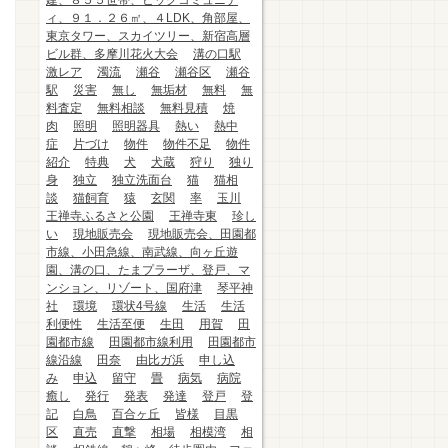
建、８５５世帯、ビッグコミュニテ
ィ、９１．２６㎡、４LDK、角部屋、
東京タワー、スカイツリー、新宿高層
ビル群、多摩川花火大会
溝の口駅
激レア
濁流
瀬谷
瀬谷区
瀬谷
駅
災害
無し
無垢材
無料
無
料査定
無料相談
無料見積
焼
肉
照明
照明器具
熱い
熱中
症
片づけ
物件
物件不足
物件
紹介
特典
犬
犬蔵
狩り
独り
身
独立
独立洗面台
猫
猫相
談
猫飼育
猿
玄関
率
玉川
王禅寺ふるさと公園
王禅寺東
珍し
い
現地販売会
現地販売会、田園都
市線、小田急線、南武線、向ヶ丘遊
園、溝の口、たまプラーザ、登戸、マ
ンション、リゾート、国府津
琴平神
社
環境
環状4号線
生活
生活
利便性
生活至便
生田
用賀
田
園都市線
田園都市線利用
田園都市
線沿線
田奈
由比ガ浜
申し込
み
申込
留守
畳
病気
病院
癒し
発行
発表
発達
登戸
登
記
白鳥
百合ヶ丘
皆様
目黒
区
直売
直撃
相場
相模湾
相