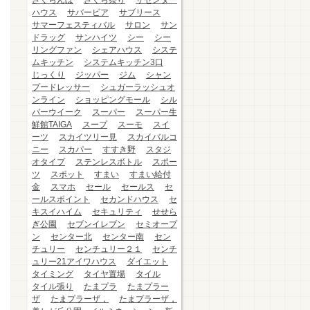
さくらんぼ
さくら祭り
ザセンター
ハウス
サバービア
サブリース
サマーフェスティバル
サロン
サン
ドラッグ
サンハイツ
シー
シー
リングファン
シェアハウス
システ
ムキッチン
システムキッチン3口
じっくり
ジッパー
ジム
シャン
プードレッサー
シュガーラッシュオ
ンライン
ショッピングモール
シル
バーウイーク
スーパー
スーパー生
鮮館TAIGA
スープ
スーモ
スイ
ーツ
スカイツリー見
スカイバルコ
ニー
スカパー
すすき野
スタジ
オタイプ
ステンレスボトル
スポー
ツ
スポット
すまい
すまい給付
金
スマホ
セール
セールス
セ
ールスポイント
セカンドハウス
セ
キスイハイム
セキュリティ
せせら
ぎ公園
セブンイレブン
セミオープ
ン
センター北
センター南
セン
チュリー
センチュリー２１
センチ
ュリー21アイワハウス
ダイエット
タイミング
タイヤ置場
タイル
タイル張り
たまプラ
たまプラー
ザ
たまプラーザ，
たまプラーザ，