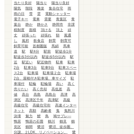
当たり良好
陽当り
陽当り良好
陽気
階段
雅楽
集合住宅
雨
雨の日
雪
雲
電動シャッター
電子キー
電車
需要
青葉区
青
葉台
静か
静かさ
静岡市
非課
税制度
面積
頂ける
頂上
頑
丈
頑張った
頑張れ
額
風通
し
風邪
飲食店
飼育
飼育可
飼育可能
首都圏版
馬絹
馬車
道
駅
駅4分
駅前
駅徒歩1分
駅徒歩3分以内
駅徒歩5分以内
駅
近
駅近い
駅近物件
駐車
駐車
2台
駐車3台
駐車9台
駐車スペー
ス2台
駐車場
駐車場２台
駐車場
2台、屋根付き駐車場、車サイズ
駐
車場付
駐輪
駐輪場
高い
高く
売りたい
高く売却
高低差
高
値
高台
高島
高島台
高津
高
津区
高津区千年
高津駅
高級
高級住宅
高級住宅街
高速インター
ネット
高額
高齢者
鬼
鬼怒川
決壊
魅力
鯉
鳥
鳩サブレ―
鴨居
鴨居の石畳
鶴川
鶴見
鶴
見区
鶴間
鷺沼
鷺沼、徒歩圏、
分譲、２LDK、リノベーション、
鷺