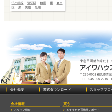
沼小学校
鷺沼駅
麵屋
麺
麻生
区
黒
黒猫
黒畑
東急田園都市線たま
〒225-0002 横浜市
TEL：045-905-2215 
会社概要
書式ダウンロード
スタッフブロ
会社情報
買う
スタッフ紹介
おすすめ売買物件レポート