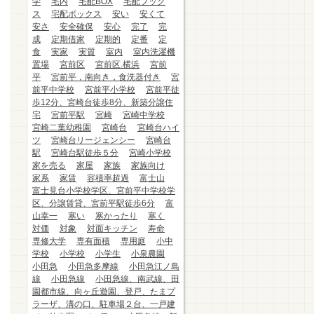
学
宅内
宅配BOX
宅配ブック
ス
宅配ボックス
安い
安くて
安さ
安全確保
安心
完了
完
成
定期借家
定期的
定番
定
食
実家
実質
室内
室内洗濯機
置場
宮前区
宮前区.横浜
宮前
平
宮前平，南向き，食洗器付き
宮
前平中学校
宮前平小学校
宮前平徒
歩12分、宮崎台徒歩8分、新築分譲住
宅
宮前平駅
宮崎
宮崎中学校
宮崎二葉幼稚園
宮崎台
宮崎台ハイ
ツ
宮崎台リージェンシー
宮崎台
駅
宮崎台駅徒歩５分
宮崎小学校
家を売る
家屋
家族
家族向け
家系
家賃
容積率超過
富士山
富士見台小学校学区、宮前平中学校学
区、分譲賃貸、宮前平駅徒歩6分
富
山幸一
寒い
寒かったり
寒く
対価
対象
対面キッチン
寿命
専修大学
専有面積
専用庭
小中
学校
小学校
小学生
小泉農園
小田急
小田急多摩線
小田急江ノ島
線
小田急線
小田急線、南武線、田
園都市線、向ヶ丘遊園、登戸、たまプ
ラーザ、溝の口、駐車場２台、一戸建