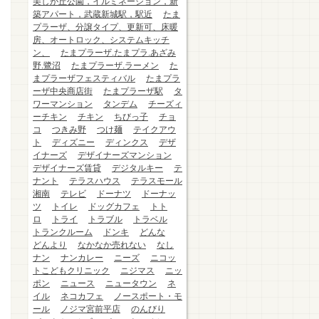
美しが丘公園，イルミネーション，新
築アパート，武蔵新城駅，駅近
たま
プラーザ、分譲タイプ、更新可、床暖
房、オートロック、システムキッチ
ン、
たまプラーザ.たまプラ.あざみ
野.鷺沼
たまプラーザ.ラーメン
た
まプラーザフェスティバル
たまプラ
ーザ中央商店街
たまプラーザ駅
タ
ワーマンション
タンデム
チーズィ
ーチキン
チキン
ちびっ子
チョ
コ
つきみ野
つけ麺
テイクアウ
ト
ディズニー
ディンクス
デザ
イナーズ
デザイナーズマンション
デザイナーズ賃貸
デジタルキー
テ
ナント
テラスハウス
テラスモール
湘南
テレビ
ドーナツ
ドーナッ
ツ
トイレ
ドッグカフェ
トト
ロ
トライ
トラブル
トラベル
トランクルーム
ドンキ
どんな
どんより
なかなか売れない
なし
ナン
ナンカレー
ニーズ
ニコッ
トこどもクリニック
ニジマス
ニッ
ポン
ニュース
ニュータウン
ネ
イル
ネコカフェ
ノースポート・モ
ール
ノジマ宮前平店
のんびり