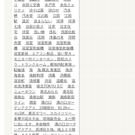
り
水回り交換
水戸市
永住クォ
リティ
汐そば屋
汐のや
汚水
桝
汚水管
江の島
江田
江田
駅
汲沢
決まらない
河津
河津
七滝
治安の良さ
注意
注文住
宅
洋室
洗い物
洗礼
洗面化粧
台
洗面台
活用
浄蓮の滝
浮間
舟渡
浴室
浴室乾燥
浴室乾燥
機
浴室室乾燥機
浴室換気乾燥機
浴室新規，エアコン新品，追い焚き，
モニター付インターホン，防犯カメ
ラ，トランクルーム，敷地内駐車場，
駐輪場
海
海.横浜.青葉区
海岸
海老名
海鮮料理
消毒
消費税
深谷町
清掃夏
渋谷
温暖化
温
水洗浄便座
港北TOKYU S.C
港北
ニュータウン
港北みなも
港北区
港南台
港南台駅
湘南
湘南新宿
ライン
満室
溝の口
溝の口ガー
デンアクアス、15階部分、91.26㎡、
４LDK、東京タワー、スカイツリー、
多摩川花火大会、現地販売会、まだ間
に合います、本命物件
溝の口ガーデ
ンアクアス、高津区久地、地上２０階