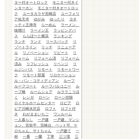
ター付オートロック
モニター付きイ
ンターホン
モニター付きオートロッ
ク
ユータカラヤ宮崎店
ユーフォリ
ア祐天寺
ゆがみ
ゆったり
ヨネ
ッティ王禅寺
らーめん
ラーメン、
味噌汁
ラーメン王
ラッピングバ
ス
ららぽーと横浜
ランキング
ランチ
ランド
リースバック
リ
ゾートライン
リッチ
リニューア
ル
リノベーション
リピート
リ
フォーム
リフォーム済
リフォーム
済み
リフレッシュ
リベンジ
リ
ムジンバス
リモート
リモートワー
ク
リモート部屋
リロケーション
ル・パン・コティディアン
ルーフ
ルーフコート
ルーフバルコニー
ル
ープ橋
ルームシェア
ルララこうほ
く
レンガ
ローン
ローン控除
ロイヤルホームセンター
ロピア
ロ
ピア川崎水沢店
ロフト
ロフト付
き
わがままいちご
ワンルーム
一人暮らし
一戸建
一戸建、マンシ
ョン、宮前平、宮崎台、ペット可、ケ
ロちゃん、サトちゃん
一戸建て
一
杯
一番
一蘭
丁寧
三ツ境
三