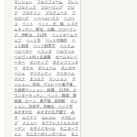
マンション
フルリフォーム
フレン
チブルドッグ
フローリング
ブロ
グ
プロテイン
プロデュース
プ
ロローグ
ヘーベルハウス
ペコペ
コ
ペット
ペット、犬、猫、システ
ムキッチン、駅近、公園、フローリン
グ、仲町台、２LDK
ペットホームウ
ェブ
ペット可
ペット可物件
ペ
ット飼育
ペット飼育可
ベトナム
ベビーカー
ベランダ
ベルヴィル
ベルヴィル向ヶ丘遊園
ホームエレベ
ーター
ポジティブ
ポテトフリッタ
ー
ホテル
ボリューム
ボンボヤ
ージュ
マークシティ
マイホーム
マスク
まつエク
マンション
マ
ンション、売却、ヴェレーナ東戸塚、
大規模マンション、綺麗、３LDK、カ
ウンターキッチン、ペット、眺望、開
放感、ローン、東戸塚、前田町
マン
ション、宮前平、宮崎台、ペット可
みすずが丘
みすずが丘戸建て
み
そ
ムクドリ
ムレムレ
メガビッ
グ
メニュー
モアクレストヒルズガ
ーデン
モザイクモール
モニターフ
ォン
モニター付インターホン
モニ