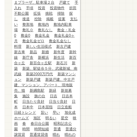
まプラーザ、駐車場２台
戸建て
手
入れ
手頃
投資
投資物件
折田
不動公園
拡張
挑戦
掃除
探
し
接道
控除
掲載
提案
支払
い
整形地
敷地内
敷地内駐車
場
敷礼０
敷礼なし
敷金・礼金
0
敷金0
敷金礼金
敷金礼金0ヶ
月
敷金礼金ゼロ
敷金礼金なし
料理
新しい生活様式
新古戸建
新古車
新品
新婚
新年度
新幹
線
新庁舎
新横浜
新生活
新百
合ヶ丘
新百合ヶ丘駅
新石川
新
築
新築、駅徒歩５分、武蔵新城、南
武線
新築2000万円代
新築マンシ
ョン
新築戸建
新築戸建、中古戸
建、マンション、アパート、現地販
売、猫
新綱島駅
新緑
新規募
集
施設
旗の台
日吉
日吉本
町
日当たり良好
日当り良好
日
本
日本中
日本屈指
日立造船
日経トレンド
旨い
早い
旭化成
ホームズ
旭区
明るい
星空
映
画
春
春日台公園
昭和記念公
園
時間
時間短縮
普通
普通分
譲賃貸
普通賃貸借
晴れ
晴れの