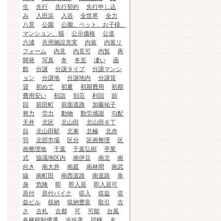
生
先行
先行契約
先行申し込
み
入田浜
入谷
全世界
全力
八景
公園
公園、ペット、お子様、
マンション、猫
公示価格
公道
六浦
共用施設充実
内装
内装リ
フォーム
内見
内見可
内覧
再
開発
写真
冬
冬至
凄い
函
館
分譲
分譲タイプ
分譲マンシ
ョン
分譲地
分譲地内
分譲賃
貸
初めて
初夏
初期費用
初期
費用安い
初詣
別荘
利回
前
回
前田町
前面道路
加藤祐子
努力
労力
動物
勤労感謝
勾配
天井
北区
北山田
北山田６丁
目
北山田駅
北東
北極
北赤
羽
北部市場
区分
区画整理
区
画整理地
千葉
千葉弘樹
卒業
式
協議地区内
南伊豆
南北
南
向き
南大井
南庭
南林間
南武
線
南町田
南西道路
南道路
単
身
危険
即
即入居
即入居可
原付
原付バイク
収入
収益
収
益ビル
収納
収納豊富
取引
古
さ
古札
古都
可
可能
台風
各種税制優遇
吉佐美
同棲
名