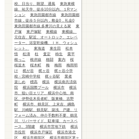
校、日当り、眺望、通風
東急東横
線、祐天寺、徒歩10分以内、１Rマン
ション
東急田園都市線
東急田園都
市線，徒歩５分以内，敷金0，礼金0
東急田園都市線.多摩川の見える家
東
戸塚
東戸塚駅
東横線
東横線、
元住吉、駅近、オートロック、エレベ
ーター、浴室乾燥機、ＩＨ、ウォシュ
レット、
東海道
東生田
松本
悟
松濤
柱
査定
柿生
栗平
根っこ
根岸線
格闘
案内
桜
桜並木
桜木町
梅
梅雨
梅雨明
け
梶が谷
梶ヶ谷
梶ヶ谷小学
校・宮崎中学校
梶ヶ谷駅
業者
楽しめ
標高
横浜
横浜南共済病
院
横浜国際プール
横浜市
横浜
市、狙い目エリア、横浜中心地、南
区、伊勢佐木長者町、阪東橋、吉野
町
横浜市、鶴見区、上末吉、綱島
駅、川崎駅、鶴見駅、築浅、戸建、リ
フォーム済み、仲介手数料不要、鶴見
川、リバーサイド、駐車場、カースペ
ース、3階建
横浜市営地下鉄
横浜
市役所
横浜市戸塚区
横浜市港北
区
横浜市都筑区
横浜市都筑区茅ヶ