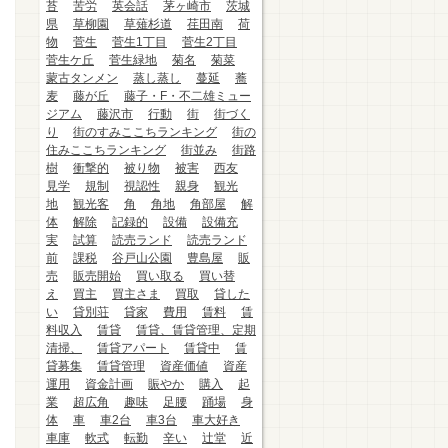
苔
苦労
英会話
茅ヶ崎市
茨城
県
草柳園
草薙杉道
荏田南
荷
物
菅生
菅生1丁目
菅生2丁目
菅生ケ丘
菅生緑地
菊名
菊菜
蒙古タンメン
蒸し蒸し
蔓延
蕎
麦
藤が丘
藤子・F・不二雄ミュー
ジアム
藤沢市
行動
街
街づく
り
街のすみここちランキング
街の
住みここちランキング
街並み
街路
樹
衝撃的
被り物
被害
西友
見学
規制
視認性
親身
観光
地
観光客
角
角地
角部屋
解
体
解除
記録的
設備
設備充
実
試算
読売ランド
読売ランド
前
課税
谷戸山公園
豊島屋
販
売
販売開始
買い取る
買い替
え
買主
買主さま
買取
貸した
い
貸別荘
貸家
費用
賃料
賃
料収入
賃貸
賃貸、賃貸管理、定期
清掃、
賃貸アパート
賃貸中
賃
貸募集
賃貸管理
資産価値
資産
運用
資金計画
賑やか
購入
起
業
超広角
趣味
足腰
踊場
身
体
車
車2台
車3台
車大好き
車庫
軟式
転勤
辛い
辻堂
近