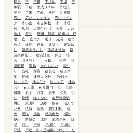
幅員
平
平坦
平坦地
平塚
平
塚駅
平成
平成３１年
平成築
平戸
年末
年齢
幸区
幼稚園
広い
広いマンション
広いリビン
グ
広い庭
広告掲載
床
床暖
房
店舗
店舗付住宅
店長
店頭
看板
座間
座間、新築、駐車場、戸
建
庭
庭付き
延床
延長
建て
替え
建物
建築
建築士
建築条
件
建築条件なし
建築条件無
建
築条件無し
建築計画
弁当
弊
害
引き渡し
引っ越し
引渡
引
渡即可
引越
当たらない
当た
り
当社
影響
役員会
後楽本
舗
徒歩
徒歩１０分
徒歩1分
徒歩２分
徒歩3分
徒歩４分
徒歩
5分
徒歩圏
徒歩圏内
心
心肺
機能
必ず
必死
必要
必見
忙
し
快晴
怖くない
急行停車駅
恩田
恩田町
悠樹
悩み
悩んで
いる
情報
情熱
想定利回
愛
犬
愛猫
感染
感染者数
感謝
慶応
懇親会
成約
成約事例
我
慢
戦い
戸塚
戸塚区
戸塚駅
戸建
戸建、向ヶ丘遊園、溝の口、た