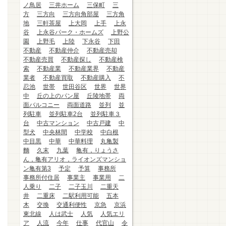
ノ鳥居
三井ホーム
三保町
三
方
三方向
三方向角部屋
三方角
地
三軒茶屋
上大岡
上手
上永
谷
上永谷パーク・ホームズ
上野公
園
上野毛
上陸
下永谷
下田
不動産
不動産仲介
不動産売却
不動産売買
不動産探し
不動産検
索
不動産業
不動産業界
不動産
業者
不動産買取
不動産購入
不
忍池
世帯
世田谷区
世界
世界
中
丘の上のパン屋
丘陵地帯
両
面バルコニー
両面道路
並列
並
列駐車
並列駐車2台
並列駐車３
台
中古マンション
中古戸建
中
型犬
中央林間
中学校
中白根
中目黒
中華
中華料理
丸亀製
麵
久末
九葉
亀有，りょうさ
ん，亀有アリオ，ライオンズマンショ
ン亀有第3
予定
予算
事務所
事務所付住居
事業主
事業用
二
人乗り
二子
二子玉川
二重天
井
二重床
二駅利用可能
五本
木
交換
交通利便性
京急
京浜
東北線
人は武士
人気
人気エリ
ア
人流
今年
仕事
代官山
令