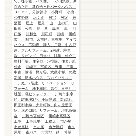
て、徒歩圏、バス便、
小田急線、新
百合ケ丘、新百合ヶ丘パークハウス、
３ＬＤＫ、分譲賃貸
小野町
小鹿
少年野球
尽くす
居宅
居室
居
酒屋
屋上
屋外
山
山の日
山
田富士公園
島 孝
島孝
嵐
川
口徹
川和台
川和町
川崎
川崎
市
川崎市、宮前区、東有馬、アイワ
ハウス、不動産、購入、戸建、中古戸
建、フルリフォーム、2階建、駐車
場、リビング、日当り、眺望、仲介手
数料不要、住宅ローン控除、住まい給
付金
川崎市、宮前区、野川、戸建、
中古、鷺沼、梶が谷、武蔵小杉、武蔵
新城、積水ハウス、スカイバルコニ
ー、庭、2階建、リノベーション、リ
フォーム、地下車庫、高台、日当り、
眺望、電動シャッター
川崎市多摩
区、駐車場2台、小田急線、南武線、
田園都市線、大井町線、向ヶ丘遊園
駅、溝の口駅、リフォーム、現地販売
会
川崎市宮前区
川崎市高津区
工事
工事現場
工務店
市が尾
市が尾駅
市ヶ尾
市ケ尾町
市ヶ
尾駅
市バス
市営地下鉄
希望