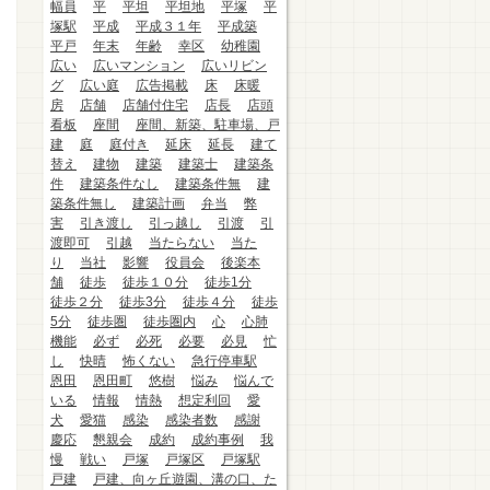
幅員
平
平坦
平坦地
平塚
平
塚駅
平成
平成３１年
平成築
平戸
年末
年齢
幸区
幼稚園
広い
広いマンション
広いリビン
グ
広い庭
広告掲載
床
床暖
房
店舗
店舗付住宅
店長
店頭
看板
座間
座間、新築、駐車場、戸
建
庭
庭付き
延床
延長
建て
替え
建物
建築
建築士
建築条
件
建築条件なし
建築条件無
建
築条件無し
建築計画
弁当
弊
害
引き渡し
引っ越し
引渡
引
渡即可
引越
当たらない
当た
り
当社
影響
役員会
後楽本
舗
徒歩
徒歩１０分
徒歩1分
徒歩２分
徒歩3分
徒歩４分
徒歩
5分
徒歩圏
徒歩圏内
心
心肺
機能
必ず
必死
必要
必見
忙
し
快晴
怖くない
急行停車駅
恩田
恩田町
悠樹
悩み
悩んで
いる
情報
情熱
想定利回
愛
犬
愛猫
感染
感染者数
感謝
慶応
懇親会
成約
成約事例
我
慢
戦い
戸塚
戸塚区
戸塚駅
戸建
戸建、向ヶ丘遊園、溝の口、た