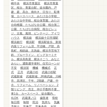
崎中央
横浜市青葉区
横浜市青葉
区、桜台、青葉台駅、徒歩圏内、戸
建、庭、高台、南向き、日当り、駐車
場、カースペース、みたけ台小学校、
みたけ台中学校、桜台保育園、みたけ
台幼稚園、たちばな台公園、桜台第二
公園、たちばな台病院、桜台ビレッ
ジ、古風、風情、ビンテージ、アイワ
ハウス
横浜線
横浜線十日市場駅
横浜銀行
横浜駅
横浜駅徒歩、新規
内装リフォーム済、平沼橋、戸部、高
島町、相鉄線、京急線、横浜市営地下
鉄、ブルーライン、ビッグターミナ
ル、横浜高島屋、横浜そごう、みなと
みらい、通勤通学便利、住宅ローンが
不安
横須賀
機械
機械式
正
式
正月
武蔵小杉
武蔵小杉駅
武蔵新城
武蔵新城、JR南武線、川崎
市、高津区、千年、2階建、戸建、中
古、リフォーム、リノベーション、2
階リビング、売主、仲介手数料不要、
車1台、カースペース、徒歩圏内、
4LDK
武蔵溝ノ口
歯医者
母校
毎日雨
毎朝
民泊
気持ち
気象
予報士
気象庁
気象条件
水回