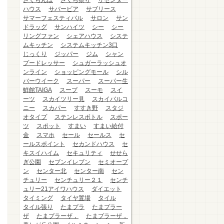
さくらんぼ
さくら祭り
ザセンター
ハウス
サバービア
サブリース
サマーフェスティバル
サロン
サン
ドラッグ
サンハイツ
シー
シー
リングファン
シェアハウス
システ
ムキッチン
システムキッチン3口
じっくり
ジッパー
ジム
シャン
プードレッサー
シュガーラッシュオ
ンライン
ショッピングモール
シル
バーウイーク
スーパー
スーパー生
鮮館TAIGA
スープ
スーモ
スイ
ーツ
スカイツリー見
スカイバルコ
ニー
スカパー
すすき野
スタジ
オタイプ
ステンレスボトル
スポー
ツ
スポット
すまい
すまい給付
金
スマホ
セール
セールス
セ
ールスポイント
セカンドハウス
セ
キスイハイム
セキュリティ
せせら
ぎ公園
セブンイレブン
セミオープ
ン
センター北
センター南
セン
チュリー
センチュリー２１
センチ
ュリー21アイワハウス
ダイエット
タイミング
タイヤ置場
タイル
タイル張り
たまプラ
たまプラー
ザ
たまプラーザ，
たまプラーザ，