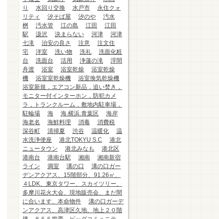
り
水回り交換
水戸市
永住クォ
リティ
汐そば屋
汐のや
汚水
桝
汚水管
江の島
江田
江田
駅
汲沢
決まらない
河津
河津
七滝
治安の良さ
注意
注文住
宅
洋室
洗い物
洗礼
洗面化粧
台
洗面台
活用
浄蓮の滝
浮間
舟渡
浴室
浴室乾燥
浴室乾燥
機
浴室室乾燥機
浴室換気乾燥機
浴室新規，エアコン新品，追い焚き，
モニター付インターホン，防犯カメ
ラ，トランクルーム，敷地内駐車場，
駐輪場
海
海.横浜.青葉区
海岸
海老名
海鮮料理
消毒
消費税
深谷町
清掃夏
渋谷
温暖化
温
水洗浄便座
港北TOKYU S.C
港北
ニュータウン
港北みなも
港北区
港南台
港南台駅
湘南
湘南新宿
ライン
満室
溝の口
溝の口ガー
デンアクアス、15階部分、91.26㎡、
４LDK、東京タワー、スカイツリー、
多摩川花火大会、現地販売会、まだ間
に合います、本命物件
溝の口ガーデ
ンアクアス、高津区久地、地上２０階