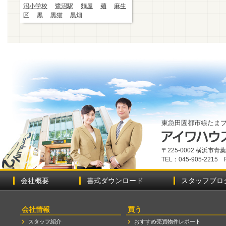
沼小学校
鷺沼駅
麵屋
麺
麻生
区
黒
黒猫
黒畑
東急田園都市線たま
〒225-0002 横浜市
TEL：045-905-2215 
会社概要
書式ダウンロード
スタッフブロ
会社情報
買う
スタッフ紹介
おすすめ売買物件レポート