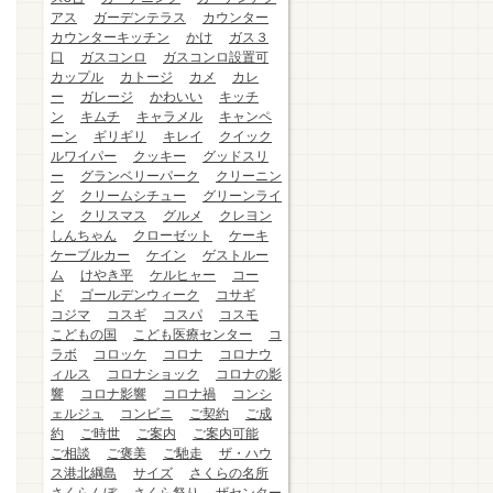
アス
ガーデンテラス
カウンター
カウンターキッチン
かけ
ガス３
口
ガスコンロ
ガスコンロ設置可
カップル
カトージ
カメ
カレ
ー
ガレージ
かわいい
キッチ
ン
キムチ
キャラメル
キャンペ
ーン
ギリギリ
キレイ
クイック
ルワイパー
クッキー
グッドスリ
ー
グランベリーパーク
クリーニン
グ
クリームシチュー
グリーンライ
ン
クリスマス
グルメ
クレヨン
しんちゃん
クローゼット
ケーキ
ケーブルカー
ケイン
ゲストルー
ム
けやき平
ケルヒャー
コー
ド
ゴールデンウィーク
コサギ
コジマ
コスギ
コスパ
コスモ
こどもの国
こども医療センター
コ
ラボ
コロッケ
コロナ
コロナウ
ィルス
コロナショック
コロナの影
響
コロナ影響
コロナ禍
コンシ
ェルジュ
コンビニ
ご契約
ご成
約
ご時世
ご案内
ご案内可能
ご相談
ご褒美
ご馳走
ザ・ハウ
ス港北綱島
サイズ
さくらの名所