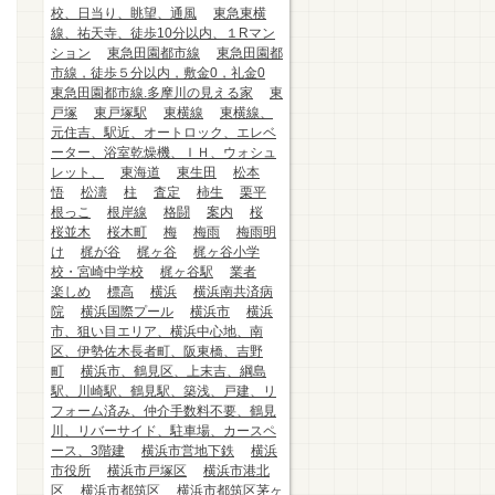
校、日当り、眺望、通風
東急東横
線、祐天寺、徒歩10分以内、１Rマン
ション
東急田園都市線
東急田園都
市線，徒歩５分以内，敷金0，礼金0
東急田園都市線.多摩川の見える家
東
戸塚
東戸塚駅
東横線
東横線、
元住吉、駅近、オートロック、エレベ
ーター、浴室乾燥機、ＩＨ、ウォシュ
レット、
東海道
東生田
松本
悟
松濤
柱
査定
柿生
栗平
根っこ
根岸線
格闘
案内
桜
桜並木
桜木町
梅
梅雨
梅雨明
け
梶が谷
梶ヶ谷
梶ヶ谷小学
校・宮崎中学校
梶ヶ谷駅
業者
楽しめ
標高
横浜
横浜南共済病
院
横浜国際プール
横浜市
横浜
市、狙い目エリア、横浜中心地、南
区、伊勢佐木長者町、阪東橋、吉野
町
横浜市、鶴見区、上末吉、綱島
駅、川崎駅、鶴見駅、築浅、戸建、リ
フォーム済み、仲介手数料不要、鶴見
川、リバーサイド、駐車場、カースペ
ース、3階建
横浜市営地下鉄
横浜
市役所
横浜市戸塚区
横浜市港北
区
横浜市都筑区
横浜市都筑区茅ヶ