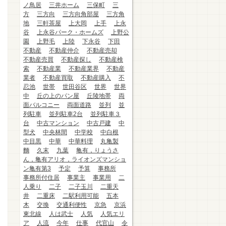
ノ鳥居
三井ホーム
三保町
三
方
三方向
三方向角部屋
三方角
地
三軒茶屋
上大岡
上手
上永
谷
上永谷パーク・ホームズ
上野公
園
上野毛
上陸
下永谷
下田
不動産
不動産仲介
不動産売却
不動産売買
不動産探し
不動産検
索
不動産業
不動産業界
不動産
業者
不動産買取
不動産購入
不
忍池
世帯
世田谷区
世界
世界
中
丘の上のパン屋
丘陵地帯
両
面バルコニー
両面道路
並列
並
列駐車
並列駐車2台
並列駐車３
台
中古マンション
中古戸建
中
型犬
中央林間
中学校
中白根
中目黒
中華
中華料理
丸亀製
麵
久末
九葉
亀有，りょうさ
ん，亀有アリオ，ライオンズマンショ
ン亀有第3
予定
予算
事務所
事務所付住居
事業主
事業用
二
人乗り
二子
二子玉川
二重天
井
二重床
二駅利用可能
五本
木
交換
交通利便性
京急
京浜
東北線
人は武士
人気
人気エリ
ア
人流
今年
仕事
代官山
令