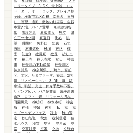
談
相鉄線、鶴ヶ峰、徒歩圏内、ファ
ミリータイプ、3LDK、最上階、エレ
ベーター、オートロック、グレイス鶴
ヶ峰、横浜市旭区白根、南向き、日当
り、眺望、通風、敷地内駐車場、自転
車置き場、バイク置場
相鉄線瀬谷
駅
看板効果
看板収入
県立
県
立三ツ池公園
真夏日
眺め
眺
望
瞬間的
矢野口
知恵
石垣
石田
石田悠樹
砂場
破格
確
率
礼金0
社員寮
社長
祈りま
す
祐天寺
祐天寺駅
祝日
神奈
川
神奈川の不動産屋
神奈川区
神奈川県
神奈川県、川崎市、宮前
区、水沢、たまプラーザ、築浅、2階
建、リノベーション、3LDK、庭、駐
車場、眺望、売主、仲介手数料不要、
リビング広い、バス便豊富、尻手黒川
道路、ロフト、畑、リフォーム済み、
田園風景
神明町
神木本町
神楽
坂
神様
神泉
神社
私
秋
秋
のゴールデンフェア
秋山
秋山智
宏
秋山智弘
秋葉
税制優遇
積
水ハウス
積雪
空き
空き家
空
室
空室対策
空家
立地
立野台