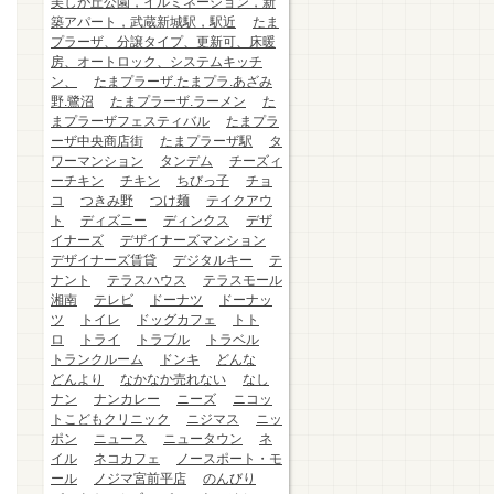
美しが丘公園，イルミネーション，新
築アパート，武蔵新城駅，駅近
たま
プラーザ、分譲タイプ、更新可、床暖
房、オートロック、システムキッチ
ン、
たまプラーザ.たまプラ.あざみ
野.鷺沼
たまプラーザ.ラーメン
た
まプラーザフェスティバル
たまプラ
ーザ中央商店街
たまプラーザ駅
タ
ワーマンション
タンデム
チーズィ
ーチキン
チキン
ちびっ子
チョ
コ
つきみ野
つけ麺
テイクアウ
ト
ディズニー
ディンクス
デザ
イナーズ
デザイナーズマンション
デザイナーズ賃貸
デジタルキー
テ
ナント
テラスハウス
テラスモール
湘南
テレビ
ドーナツ
ドーナッ
ツ
トイレ
ドッグカフェ
トト
ロ
トライ
トラブル
トラベル
トランクルーム
ドンキ
どんな
どんより
なかなか売れない
なし
ナン
ナンカレー
ニーズ
ニコッ
トこどもクリニック
ニジマス
ニッ
ポン
ニュース
ニュータウン
ネ
イル
ネコカフェ
ノースポート・モ
ール
ノジマ宮前平店
のんびり