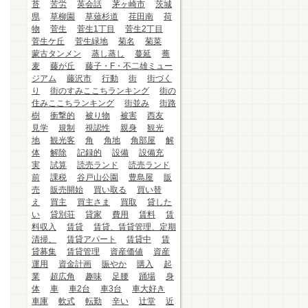
苔
苦労
英会話
茅ヶ崎市
茨城
県
草柳園
草薙杉道
荏田南
荷
物
菅生
菅生1丁目
菅生2丁目
菅生ケ丘
菅生緑地
菊名
菊菜
蒙古タンメン
蒸し蒸し
蔓延
蕎
麦
藤が丘
藤子・F・不二雄ミュー
ジアム
藤沢市
行動
街
街づく
り
街のすみここちランキング
街の
住みここちランキング
街並み
街路
樹
衝撃的
被り物
被害
西友
見学
規制
視認性
親身
観光
地
観光客
角
角地
角部屋
解
体
解除
記録的
設備
設備充
実
試算
読売ランド
読売ランド
前
課税
谷戸山公園
豊島屋
販
売
販売開始
買い取る
買い替
え
買主
買主さま
買取
貸した
い
貸別荘
貸家
費用
賃料
賃
料収入
賃貸
賃貸、賃貸管理、定期
清掃、
賃貸アパート
賃貸中
賃
貸募集
賃貸管理
資産価値
資産
運用
資金計画
賑やか
購入
起
業
超広角
趣味
足腰
踊場
身
体
車
車2台
車3台
車大好き
車庫
軟式
転勤
辛い
辻堂
近