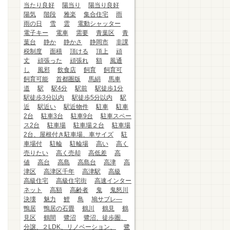
当たり良好
陽当り
陽当り良好
陽気
階段
雅楽
集合住宅
雨
雨の日
雪
雲
電動シャッター
電子キー
電車
需要
青葉区
青
葉台
静か
静かさ
静岡市
非課
税制度
面積
頂ける
頂上
頑
丈
頑張った
頑張れ
額
風通
し
風邪
飲食店
飼育
飼育可
飼育可能
首都圏版
馬絹
馬車
道
駅
駅4分
駅前
駅徒歩1分
駅徒歩3分以内
駅徒歩5分以内
駅
近
駅近い
駅近物件
駐車
駐車
2台
駐車3台
駐車9台
駐車スペー
ス2台
駐車場
駐車場２台
駐車場
2台、屋根付き駐車場、車サイズ
駐
車場付
駐輪
駐輪場
高い
高く
売りたい
高く売却
高低差
高
値
高台
高島
高島台
高津
高
津区
高津区千年
高津駅
高級
高級住宅
高級住宅街
高速インター
ネット
高額
高齢者
鬼
鬼怒川
決壊
魅力
鯉
鳥
鳩サブレ―
鴨居
鴨居の石畳
鶴川
鶴見
鶴
見区
鶴間
鷺沼
鷺沼、徒歩圏、
分譲、２LDK、リノベーション、
鷺