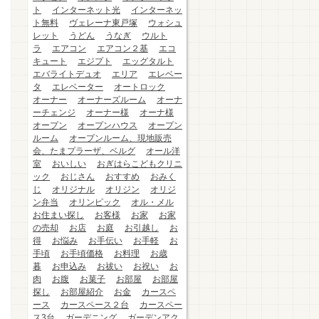
ト
インターネット光
インターネッ
ト無料
ヴェレーナ東戸塚
ウォシュ
レット
うどん
うなぎ
ウルト
ラ
エアコン
エアコン２基
エコ
キュート
エジプト
エッグタルト
エバライトデュオ
エリア
エレベー
タ
エレベーター
オートロック
オーナー
オーナーズルーム
オーナ
ーチェンジ
オーナー様
オーナ様
オープン
オープンハウス
オープン
ルーム
オープンルーム、現地販売
会、たまプラーザ、ベルグ
オール洋
室
おいしい
おぎはらこどもクリニ
ック
おじさん
おすすめ
おみく
じ
オリジナル
オリジン
オリジ
ン弁当
オリンピック
オル・メル
お住まい探し
お客様
お家
お家
の売却
お店
お庭
お引越し
お
得
お悩み
お手伝い
お手軽
お
手頃
お手頃価格
お料理
お歳
暮
お申込み
お祓い
お祝い
お
肉
お腹
お菓子
お部屋
お部屋
探し
お部屋紹介
お金
カースペ
ース
カースペース２台
カースペー
ス3台
ガーデニング
ガーデンアク