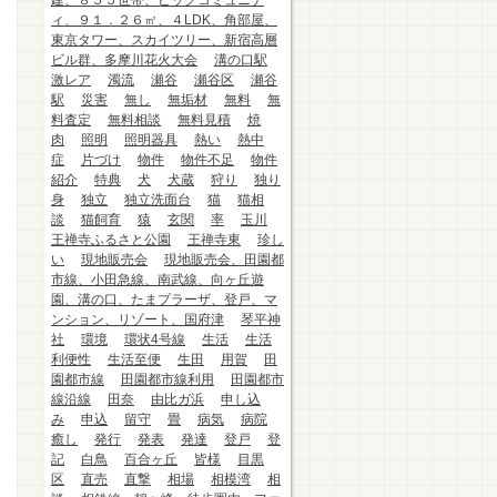
建、８５５世帯、ビッグコミュニテ
ィ、９１．２６㎡、４LDK、角部屋、
東京タワー、スカイツリー、新宿高層
ビル群、多摩川花火大会
溝の口駅
激レア
濁流
瀬谷
瀬谷区
瀬谷
駅
災害
無し
無垢材
無料
無
料査定
無料相談
無料見積
焼
肉
照明
照明器具
熱い
熱中
症
片づけ
物件
物件不足
物件
紹介
特典
犬
犬蔵
狩り
独り
身
独立
独立洗面台
猫
猫相
談
猫飼育
猿
玄関
率
玉川
王禅寺ふるさと公園
王禅寺東
珍し
い
現地販売会
現地販売会、田園都
市線、小田急線、南武線、向ヶ丘遊
園、溝の口、たまプラーザ、登戸、マ
ンション、リゾート、国府津
琴平神
社
環境
環状4号線
生活
生活
利便性
生活至便
生田
用賀
田
園都市線
田園都市線利用
田園都市
線沿線
田奈
由比ガ浜
申し込
み
申込
留守
畳
病気
病院
癒し
発行
発表
発達
登戸
登
記
白鳥
百合ヶ丘
皆様
目黒
区
直売
直撃
相場
相模湾
相