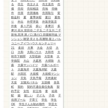
まう
売れました
売れる
売れ残
る
売主
売主さま
売主直売
売
価
売却
売却相談
売地
売物
件
売買
売買価格
売買取引
変
動金利
夏
夏季休暇
夏日
夏祭
り
外出
外壁塗装
外装塗装済
外食
多々戸浜
多い
多摩川
多
摩川.花火.世田谷.二子玉.二子玉川.二子
新地.高津.溝ノ口.溝の口.田園都市線.マ
ンション.眺望.見える.高層階.屋上.バル
コニー.アイワハウス.センチュリー
21
多頭
大事
大会
大切
大
口
大和
大和ハウス
大和市
大
和市下鶴間
大型収納
大型車
大
学病院
大山
大庭恵
大掃除
大
森
大森サンハイツ
大森ベルポー
ト
大森海岸
大森海岸駅
大森
駅
大田区
大規模
大規模マンシ
ョン
天気
天気予報
天然素材
天皇
太陽光パネル
太鼓橋
奈良
町
契約
契約不適合責任免責
契
約予定
女性
好立地
妻
始発
駅
娘
嬉しい
子ども
子供
子
供用プール
子育て
学生
学生
OK
学生さんお勧め物件
学芸大