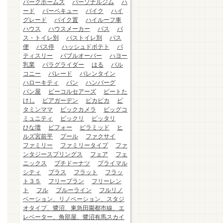
パークホームズ
パーソナルジム
ハ
ード
バーベキュー
バイク
ハイ
グレード
バイク置
ハイルーフ車
ハウス
ハウスメーカー
バス
バ
ス・トイレ別
バストイレ別
バス
便
バス停
ハッシュドポテト
パ
ティスリー
バブルオーバー
ハヨー
乳業
パラグライダー
はる
バル
コニー
パレード
バレンタイン
ハローキティ
パン
ハンバーグ
パン屋
ビーコルセアーズ
ビートた
けし
ビアガーデン
ピカピカ
ビ
タミンママ
ビックカメラ
ビッグコ
ミュニティ
ビックリ
ピッタリ
ひな壇
ビフォー
ピラミッド
ヒ
ルズ宮前平
プール
ファクサイ
ファミリー
ファミリータイプ
ファ
ンタジースプリングス
フェア
フェ
ニックス
プチドーナツ
プライマル
シティ
プラス
フラット
フラッ
ト３５
フリープラン
フリーレン
ト
フル
ブルーライン
フルリノ
ベーション、リノベーション、スタジ
オタイプ、鷺沼、東急田園都市線、エ
レベーター、角部屋、鷺沼有馬スカイ