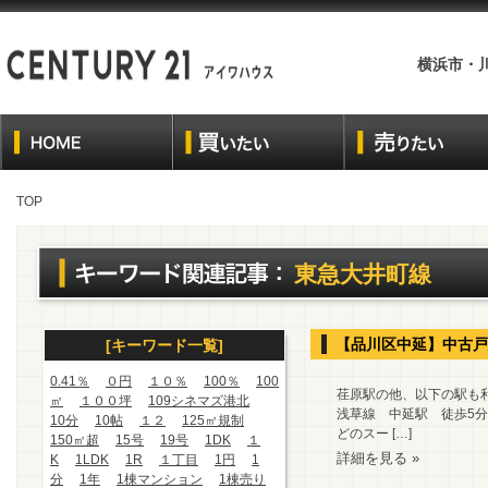
横浜市・
TOP
東急大井町線
【品川区中延】中古戸
[キーワード一覧]
0.41％
０円
１０％
100％
100
荏原駅の他、以下の駅も利
㎡
１００坪
109シネマズ港北
浅草線 中延駅 徒歩5分
10分
10帖
１２
125㎡規制
どのスー […]
150㎡超
15号
19号
1DK
１
詳細を見る »
K
1LDK
1R
１丁目
1円
1
分
1年
1棟マンション
1棟売り