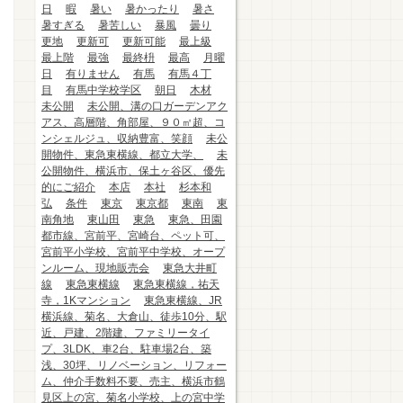
日
暇
暑い
暑かったり
暑さ
暑すぎる
暑苦しい
暴風
曇り
更地
更新可
更新可能
最上級
最上階
最強
最終枡
最高
月曜
日
有りません
有馬
有馬４丁
目
有馬中学校学区
朝日
木材
未公開
未公開、溝の口ガーデンアク
アス、高層階、角部屋、９０㎡超、コ
ンシェルジュ、収納豊富、笑顔
未公
開物件、東急東横線、都立大学、
未
公開物件、横浜市、保土ヶ谷区、優先
的にご紹介
本店
本社
杉本和
弘
条件
東京
東京都
東南
東
南角地
東山田
東急
東急、田園
都市線、宮前平、宮崎台、ペット可、
宮前平小学校、宮前平中学校、オープ
ンルーム、現地販売会
東急大井町
線
東急東横線
東急東横線，祐天
寺，1Kマンション
東急東横線、JR
横浜線、菊名、大倉山、徒歩10分、駅
近、戸建、2階建、ファミリータイ
プ、3LDK、車2台、駐車場2台、築
浅、30坪、リノベーション、リフォー
ム、仲介手数料不要、売主、横浜市鶴
見区上の宮、菊名小学校、上の宮中学