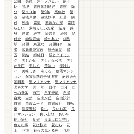
公園
笑顔
第５フジビル
筋ト
レ
管理
管理体制良好
管轄
節
分
築１０年
築9年
築年数
築
浅
築浅戸建
築浅物件
紅葉
納
付
純粋
素敵
素敵なお家
素晴
らしい
素晴らしいお家
紹介
終
息
終電
経営
経営者
経験
給
付金
給湯設備
絵の具で
綱島
駅
綺麗
綺麗な
綺麗好き
綾
瀬
緊急事態宣言
総合病院
緑
区
締結
締結日
縁とタイミン
グ
美しが丘
美しが丘公園
美し
が丘西
美しく
美味い
美味し
い
美味しさ
考える
耐震マンシ
ョン
耐震基準適合証明書
耐震適合
証明書
聖マリアンナ
聖マリアンナ
医科大学
肉
能
自作
自分
自
分の身体
自宅
自宅売却
自慢
自炊
自然
自由が丘
自由設計
自粛
自粛ムード
自粛疲れ
自転
車
與安宏和
良い
良いお家
良
いマンション
良い土地
良い年
良い物件
良好
良薬は口に苦し
色んな事
花は桜木
花むら
花
上
花博
花火の見える家
花見