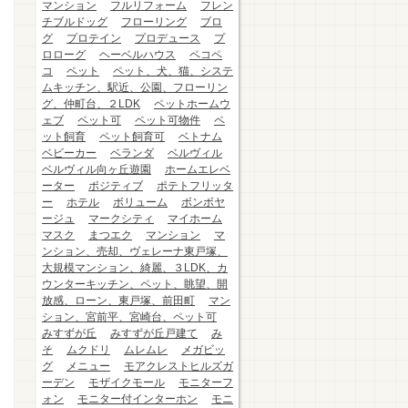
マンション
フルリフォーム
フレン
チブルドッグ
フローリング
ブロ
グ
プロテイン
プロデュース
プ
ロローグ
ヘーベルハウス
ペコペ
コ
ペット
ペット、犬、猫、システ
ムキッチン、駅近、公園、フローリン
グ、仲町台、２LDK
ペットホームウ
ェブ
ペット可
ペット可物件
ペ
ット飼育
ペット飼育可
ベトナム
ベビーカー
ベランダ
ベルヴィル
ベルヴィル向ヶ丘遊園
ホームエレベ
ーター
ポジティブ
ポテトフリッタ
ー
ホテル
ボリューム
ボンボヤ
ージュ
マークシティ
マイホーム
マスク
まつエク
マンション
マ
ンション、売却、ヴェレーナ東戸塚、
大規模マンション、綺麗、３LDK、カ
ウンターキッチン、ペット、眺望、開
放感、ローン、東戸塚、前田町
マン
ション、宮前平、宮崎台、ペット可
みすずが丘
みすずが丘戸建て
み
そ
ムクドリ
ムレムレ
メガビッ
グ
メニュー
モアクレストヒルズガ
ーデン
モザイクモール
モニターフ
ォン
モニター付インターホン
モニ