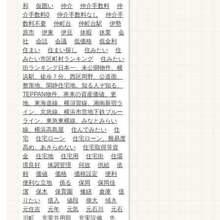
和
仮囲い
仲介
仲介手数料
仲
介手数料0
仲介手数料なし
仲介手
数料不要
仲町台
仲町台駅
伊勢
原市
伊東
伊豆
休暇
休業
会
社
会話
会議
低価格
低金利
住まい
住まい探し
住みたい
住
みたい市区町村ランキング
住みたい
街ランキング日本一、未公開物件、横
浜駅、徒歩７分、西区岡野、公道面、
整形地、閑静住宅地、知る人ぞ知る、
TEPPAN物件、将来の資産価値、更
地、東海道線、横須賀線、湘南新宿ラ
イン、京急線、横浜市営地下鉄ブルー
ライン、東急東横線、みなとみらい
線、横浜高島屋
住んでみたい
住
宅
住宅ローン
住宅ローン、難易度
高め、あきらめない
住宅取得等資
金
住宅地
住宅用
住宅街
住環
境良好
体調管理
何故
供給
依
頼
価値
価格
価格設定
便利
便利な立地
係る
保岡
保岡佳
潔
保木
保育園
修繕
倉庫
借
りたい
借入
値段
偉大
傾き
元住吉
元年
元気
元石川
元石
川町
充実共用部
充実設備
先