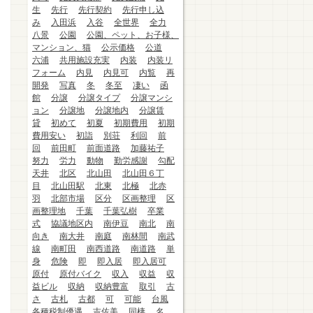
生
先行
先行契約
先行申し込
み
入田浜
入谷
全世界
全力
八景
公園
公園、ペット、お子様、
マンション、猫
公示価格
公道
六浦
共用施設充実
内装
内装リ
フォーム
内見
内見可
内覧
再
開発
写真
冬
冬至
凄い
函
館
分譲
分譲タイプ
分譲マンシ
ョン
分譲地
分譲地内
分譲賃
貸
初めて
初夏
初期費用
初期
費用安い
初詣
別荘
利回
前
回
前田町
前面道路
加藤祐子
努力
労力
動物
勤労感謝
勾配
天井
北区
北山田
北山田６丁
目
北山田駅
北東
北極
北赤
羽
北部市場
区分
区画整理
区
画整理地
千葉
千葉弘樹
卒業
式
協議地区内
南伊豆
南北
南
向き
南大井
南庭
南林間
南武
線
南町田
南西道路
南道路
単
身
危険
即
即入居
即入居可
原付
原付バイク
収入
収益
収
益ビル
収納
収納豊富
取引
古
さ
古札
古都
可
可能
台風
各種税制優遇
吉佐美
同棲
名