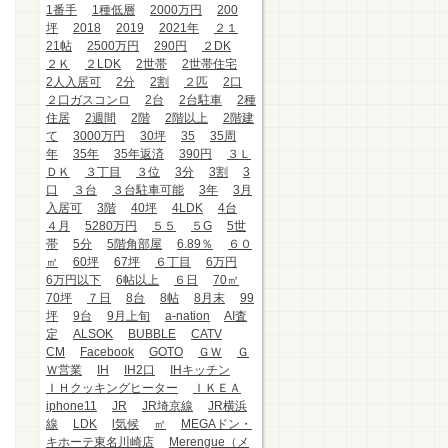
1番手
1種低層
2000万円
200
坪
2018
2019
2021年
２１
21帖
2500万円
290円
２DK
２Ｋ
２LDK
2世帯
2世帯住宅
2人入居可
2分
2割
２匹
2口
２口ガスコンロ
2台
2台駐車
2種
住居
2週間
2階
2階以上
2階建
て
3000万円
30坪
35
35周
年
35年
35年返済
390円
３Ｌ
ＤＫ
３丁目
３位
3分
3割
3
口
３台
３台駐車可能
3年
3月
入居可
3階
40坪
4LDK
4台
４月
5280万円
５５
５G
5世
帯
5分
5階角部屋
6.89％
６０
㎡
60坪
67坪
６丁目
6万円
6万円以下
6帖以上
６日
70㎡
70坪
７日
8台
8帖
8月末
99
坪
9台
9月上旬
a-nation
AI査
定
ALSOK
BUBBLE
CATV
CM
Facebook
GOTO
ＧＷ
Ｇ
Ｗ営業
IH
IH2口
IHキッチン
ＩＨクッキングヒーター
ＩＫＥＡ
iphone11
JR
JR埼京線
JR横浜
線
LDK
l気候
㎡
MEGAドン・
キホーテ東名川崎店
Merengue（メ