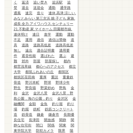
く
返済
追い焚き
追浜駅
追
焚
退去
送迎会
通勤
通学路
通風
速完
造り
連休.高津.涼しい.
みなとみらい.第三京浜.娘.子ども.家族.
成長.全力.アイワハウス.センチュリー
21.不動産.家.マイホーム.田園都市線.
連休明け
連日
進学
運動
運動
不足
運用
過信
過信は禁物
道
具
道路
道路高低差
道路高低差
無し
遠出
適合証明書
適用要
件
遮音性能
選ばれた
選ぶ
避
難
郊外
部屋
部屋探し
都内
都営浅草線
都心へのアクセス
都立
大学
都筑ふれあいの丘
都筑区
都筑区荏田南
重厚
重説
重量鉄
骨造
野川本町
野球
野球少年
野生
野良猫
野菜炒め
野鳥
金
利
金沢
金沢八景
金沢八景，野
島公園，海の公園，釣り
金沢区
金
融機関
金額
金魚
釣り堀
釣り
場
釣堀
鉄町
鉄筋コンクリート
造
鉄骨造
鎌倉
鎌倉市
長期優
良住宅
長津田
開放感
閑静
閑
静な住宅街
間口
関係
関東
関
東学院大学
防犯カメラ
限界
陽