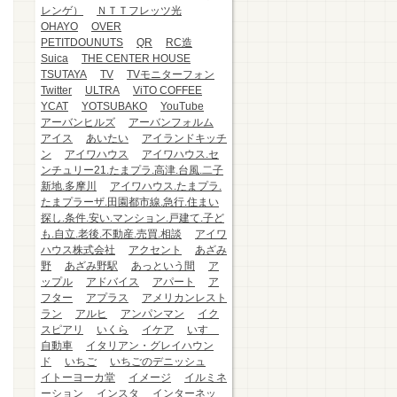
レンゲ）
ＮＴＴフレッツ光
OHAYO
OVER
PETITDOUNUTS
QR
RC造
Suica
THE CENTER HOUSE
TSUTAYA
TV
TVモニターフォン
Twitter
ULTRA
ViTO COFFEE
YCAT
YOTSUBAKO
YouTube
アーバンヒルズ
アーバンフォルム
アイス
あいたい
アイランドキッチ
ン
アイワハウス
アイワハウス.セ
ンチュリー21.たまプラ.高津.台風.二子
新地.多摩川
アイワハウス.たまプラ.
たまプラーザ.田園都市線.急行.住まい
探し.条件.安い.マンション.戸建て.子ど
も.自立.老後.不動産.売買.相談
アイワ
ハウス株式会社
アクセント
あざみ
野
あざみ野駅
あっという間
ア
ップル
アドバイス
アパート
ア
フター
アプラス
アメリカンレスト
ラン
アルヒ
アンパンマン
イク
スピアリ
いくら
イケア
いすゞ
自動車
イタリアン・グレイハウン
ド
いちご
いちごのデニッシュ
イトーヨーカ堂
イメージ
イルミネ
ーション
インスタ
インターネッ