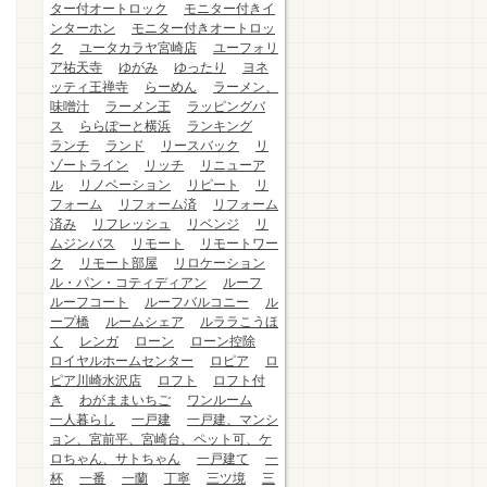
ター付オートロック
モニター付きイ
ンターホン
モニター付きオートロッ
ク
ユータカラヤ宮崎店
ユーフォリ
ア祐天寺
ゆがみ
ゆったり
ヨネ
ッティ王禅寺
らーめん
ラーメン、
味噌汁
ラーメン王
ラッピングバ
ス
ららぽーと横浜
ランキング
ランチ
ランド
リースバック
リ
ゾートライン
リッチ
リニューア
ル
リノベーション
リピート
リ
フォーム
リフォーム済
リフォーム
済み
リフレッシュ
リベンジ
リ
ムジンバス
リモート
リモートワー
ク
リモート部屋
リロケーション
ル・パン・コティディアン
ルーフ
ルーフコート
ルーフバルコニー
ル
ープ橋
ルームシェア
ルララこうほ
く
レンガ
ローン
ローン控除
ロイヤルホームセンター
ロピア
ロ
ピア川崎水沢店
ロフト
ロフト付
き
わがままいちご
ワンルーム
一人暮らし
一戸建
一戸建、マンシ
ョン、宮前平、宮崎台、ペット可、ケ
ロちゃん、サトちゃん
一戸建て
一
杯
一番
一蘭
丁寧
三ツ境
三