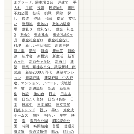
まプラーザ、駐車場２台
戸建て
手
入れ
手頃
投資
投資物件
折田
不動公園
拡張
挑戦
掃除
探
し
接道
控除
掲載
提案
支払
い
整形地
敷地内
敷地内駐車
場
敷礼０
敷礼なし
敷金・礼金
0
敷金0
敷金礼金
敷金礼金0ヶ
月
敷金礼金ゼロ
敷金礼金なし
料理
新しい生活様式
新古戸建
新古車
新品
新婚
新年度
新幹
線
新庁舎
新横浜
新生活
新百
合ヶ丘
新百合ヶ丘駅
新石川
新
築
新築、駅徒歩５分、武蔵新城、南
武線
新築2000万円代
新築マンシ
ョン
新築戸建
新築戸建、中古戸
建、マンション、アパート、現地販
売、猫
新綱島駅
新緑
新規募
集
施設
旗の台
日吉
日吉本
町
日当たり良好
日当り良好
日
本
日本中
日本屈指
日立造船
日経トレンド
旨い
早い
旭化成
ホームズ
旭区
明るい
星空
映
画
春
春日台公園
昭和記念公
園
時間
時間短縮
普通
普通分
譲賃貸
普通賃貸借
晴れ
晴れの