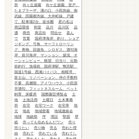
所
向ヶ丘遊園
向ケ丘遊園、登戸、
たまプラーザ、溝の口、小田急線、南
武線、田園都市線、大井町線、戸建
て、駐車場2台、徒歩圏
君の名は
周辺環境
和室
品川
品川区
品
濃
商売
商店街
問合せ
喜ん
で
営業
国府津海岸、釣り、ショア
ジギング、弓角、サーフトローリン
グ、青物、回遊魚、シロギス、酒匂海
岸、前川海岸、マンション、築浅、オ
ーシャンビュー、眺望、日当り、出勤
前釣行、漁場前、国府津駅、鴨宮駅、
国道1号線、西湘バイパス、相模湾、
富士山、リノベーション、仲介手数料
不要、高層階、アイワハウス、小田原
市酒匂、フィットネスルーム、ペット
飼育、床暖房
国際園芸博覧会
土
地
土地活用
土曜日
土木事務
所
在宅
在宅ワーク
在宅率
地
元
地名
地域密着
地域連絡会
地球
地鎮祭
坪
埋設
堅固
壁
紙
売っても住めるんだワン
売り
売りたい
売り物
売る
売れた理
由
売れて
売れている
売れてし