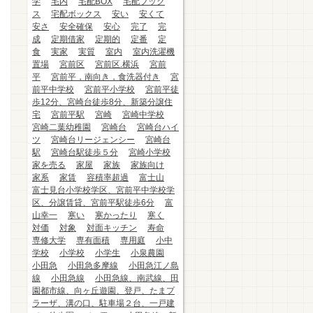
学
宅内
宅配BOX
宅配ブック
ス
宅配ボックス
安い
安くて
安さ
安全確保
安心
完了
完
成
定期借家
定期的
定番
定
食
実家
実質
室内
室内洗濯機
置場
宮前区
宮前区.横浜
宮前
平
宮前平，南向き，食洗器付き
宮
前平中学校
宮前平小学校
宮前平徒
歩12分、宮崎台徒歩8分、新築分譲住
宅
宮前平駅
宮崎
宮崎中学校
宮崎二葉幼稚園
宮崎台
宮崎台ハイ
ツ
宮崎台リージェンシー
宮崎台
駅
宮崎台駅徒歩５分
宮崎小学校
家を売る
家屋
家族
家族向け
家系
家賃
容積率超過
富士山
富士見台小学校学区、宮前平中学校学
区、分譲賃貸、宮前平駅徒歩6分
富
山幸一
寒い
寒かったり
寒く
対価
対象
対面キッチン
寿命
専修大学
専有面積
専用庭
小中
学校
小学校
小学生
小泉農園
小田急
小田急多摩線
小田急江ノ島
線
小田急線
小田急線、南武線、田
園都市線、向ヶ丘遊園、登戸、たまプ
ラーザ、溝の口、駐車場２台、一戸建