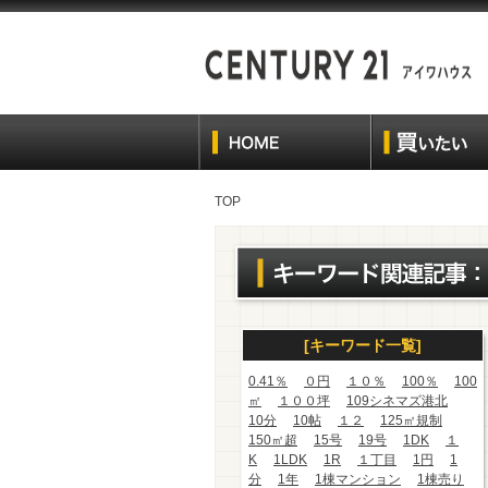
TOP
[キーワード一覧]
0.41％
０円
１０％
100％
100
㎡
１００坪
109シネマズ港北
10分
10帖
１２
125㎡規制
150㎡超
15号
19号
1DK
１
K
1LDK
1R
１丁目
1円
1
分
1年
1棟マンション
1棟売り