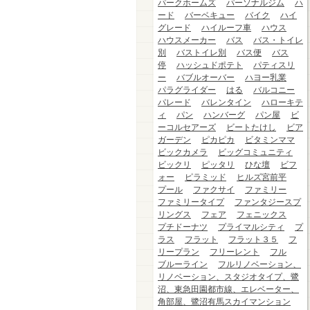
パークホームズ
パーソナルジム
ハ
ード
バーベキュー
バイク
ハイ
グレード
ハイルーフ車
ハウス
ハウスメーカー
バス
バス・トイレ
別
バストイレ別
バス便
バス
停
ハッシュドポテト
パティスリ
ー
バブルオーバー
ハヨー乳業
パラグライダー
はる
バルコニー
パレード
バレンタイン
ハローキテ
ィ
パン
ハンバーグ
パン屋
ビ
ーコルセアーズ
ビートたけし
ビア
ガーデン
ピカピカ
ビタミンママ
ビックカメラ
ビッグコミュニティ
ビックリ
ピッタリ
ひな壇
ビフ
ォー
ピラミッド
ヒルズ宮前平
プール
ファクサイ
ファミリー
ファミリータイプ
ファンタジースプ
リングス
フェア
フェニックス
プチドーナツ
プライマルシティ
プ
ラス
フラット
フラット３５
フ
リープラン
フリーレント
フル
ブルーライン
フルリノベーション、
リノベーション、スタジオタイプ、鷺
沼、東急田園都市線、エレベーター、
角部屋、鷺沼有馬スカイマンション