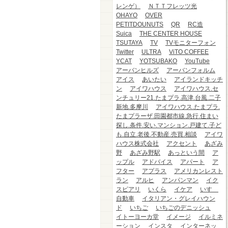
レンゲ）
ＮＴＴフレッツ光
OHAYO
OVER
PETITDOUNUTS
QR
RC造
Suica
THE CENTER HOUSE
TSUTAYA
TV
TVモニターフォン
Twitter
ULTRA
ViTO COFFEE
YCAT
YOTSUBAKO
YouTube
アーバンヒルズ
アーバンフォルム
アイス
あいたい
アイランドキッチ
ン
アイワハウス
アイワハウス.セ
ンチュリー21.たまプラ.高津.台風.二子
新地.多摩川
アイワハウス.たまプラ.
たまプラーザ.田園都市線.急行.住まい
探し.条件.安い.マンション.戸建て.子ど
も.自立.老後.不動産.売買.相談
アイワ
ハウス株式会社
アクセント
あざみ
野
あざみ野駅
あっという間
ア
ップル
アドバイス
アパート
ア
フター
アプラス
アメリカンレスト
ラン
アルヒ
アンパンマン
イク
スピアリ
いくら
イケア
いすゞ
自動車
イタリアン・グレイハウン
ド
いちご
いちごのデニッシュ
イトーヨーカ堂
イメージ
イルミネ
ーション
インスタ
インターネッ