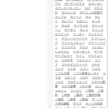
アス
ガーデンテラス
カウンター
カウンターキッチン
かけ
ガス３
口
ガスコンロ
ガスコンロ設置可
カップル
カトージ
カメ
カレ
ー
ガレージ
かわいい
キッチ
ン
キムチ
キャラメル
キャンペ
ーン
ギリギリ
キレイ
クイック
ルワイパー
クッキー
グッドスリ
ー
グランベリーパーク
クリーニン
グ
クリームシチュー
グリーンライ
ン
クリスマス
グルメ
クレヨン
しんちゃん
クローゼット
ケーキ
ケーブルカー
ケイン
ゲストルー
ム
けやき平
ケルヒャー
コー
ド
ゴールデンウィーク
コサギ
コジマ
コスギ
コスパ
コスモ
こどもの国
こども医療センター
コ
ラボ
コロッケ
コロナ
コロナウ
ィルス
コロナショック
コロナの影
響
コロナ影響
コロナ禍
コンシ
ェルジュ
コンビニ
ご契約
ご成
約
ご時世
ご案内
ご案内可能
ご相談
ご褒美
ご馳走
ザ・ハウ
ス港北綱島
サイズ
さくらの名所