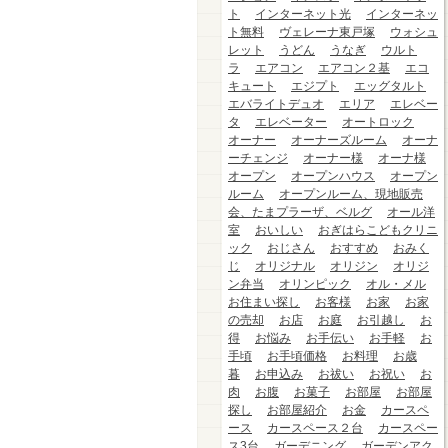
ト
インターネット光
インターネッ
ト無料
ヴェレーナ東戸塚
ウォシュ
レット
うどん
うなぎ
ウルト
ラ
エアコン
エアコン２基
エコ
キュート
エジプト
エッグタルト
エバライトデュオ
エリア
エレベー
タ
エレベーター
オートロック
オーナー
オーナーズルーム
オーナ
ーチェンジ
オーナー様
オーナ様
オープン
オープンハウス
オープン
ルーム
オープンルーム、現地販売
会、たまプラーザ、ベルグ
オール洋
室
おいしい
おぎはらこどもクリニ
ック
おじさん
おすすめ
おみく
じ
オリジナル
オリジン
オリジ
ン弁当
オリンピック
オル・メル
お住まい探し
お客様
お家
お家
の売却
お店
お庭
お引越し
お
得
お悩み
お手伝い
お手軽
お
手頃
お手頃価格
お料理
お歳
暮
お申込み
お祓い
お祝い
お
肉
お腹
お菓子
お部屋
お部屋
探し
お部屋紹介
お金
カースペ
ース
カースペース２台
カースペー
ス3台
ガーデニング
ガーデンアク