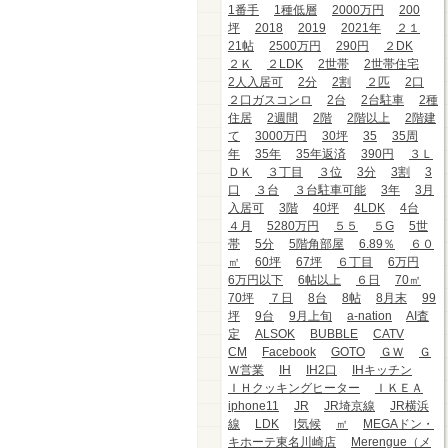
1番手
1種低層
2000万円
200
坪
2018
2019
2021年
２１
21帖
2500万円
290円
２DK
２Ｋ
２LDK
2世帯
2世帯住宅
2人入居可
2分
2割
２匹
2口
２口ガスコンロ
2台
2台駐車
2種
住居
2週間
2階
2階以上
2階建
て
3000万円
30坪
35
35周
年
35年
35年返済
390円
３Ｌ
ＤＫ
３丁目
３位
3分
3割
3
口
３台
３台駐車可能
3年
3月
入居可
3階
40坪
4LDK
4台
４月
5280万円
５５
５G
5世
帯
5分
5階角部屋
6.89％
６０
㎡
60坪
67坪
６丁目
6万円
6万円以下
6帖以上
６日
70㎡
70坪
７日
8台
8帖
8月末
99
坪
9台
9月上旬
a-nation
AI査
定
ALSOK
BUBBLE
CATV
CM
Facebook
GOTO
ＧＷ
Ｇ
Ｗ営業
IH
IH2口
IHキッチン
ＩＨクッキングヒーター
ＩＫＥＡ
iphone11
JR
JR埼京線
JR横浜
線
LDK
l気候
㎡
MEGAドン・
キホーテ東名川崎店
Merengue（メ