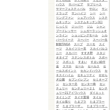
さくらんぼ
さくら祭り
ザセンター
ハウス
サバービア
サブリース
サマーフェスティバル
サロン
サン
ドラッグ
サンハイツ
シー
シー
リングファン
シェアハウス
システ
ムキッチン
システムキッチン3口
じっくり
ジッパー
ジム
シャン
プードレッサー
シュガーラッシュオ
ンライン
ショッピングモール
シル
バーウイーク
スーパー
スーパー生
鮮館TAIGA
スープ
スーモ
スイ
ーツ
スカイツリー見
スカイバルコ
ニー
スカパー
すすき野
スタジ
オタイプ
ステンレスボトル
スポー
ツ
スポット
すまい
すまい給付
金
スマホ
セール
セールス
セ
ールスポイント
セカンドハウス
セ
キスイハイム
セキュリティ
せせら
ぎ公園
セブンイレブン
セミオープ
ン
センター北
センター南
セン
チュリー
センチュリー２１
センチ
ュリー21アイワハウス
ダイエット
タイミング
タイヤ置場
タイル
タイル張り
たまプラ
たまプラー
ザ
たまプラーザ，
たまプラーザ，