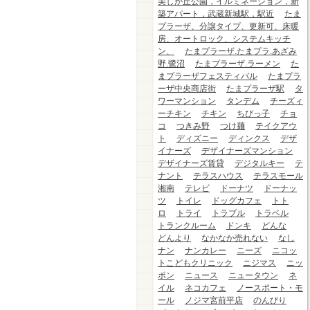
美しが丘公園，イルミネーション，新
築アパート，武蔵新城駅，駅近
たま
プラーザ、分譲タイプ、更新可、床暖
房、オートロック、システムキッチ
ン、
たまプラーザ.たまプラ.あざみ
野.鷺沼
たまプラーザ.ラーメン
た
まプラーザフェスティバル
たまプラ
ーザ中央商店街
たまプラーザ駅
タ
ワーマンション
タンデム
チーズィ
ーチキン
チキン
ちびっ子
チョ
コ
つきみ野
つけ麺
テイクアウ
ト
ディズニー
ディンクス
デザ
イナーズ
デザイナーズマンション
デザイナーズ賃貸
デジタルキー
テ
ナント
テラスハウス
テラスモール
湘南
テレビ
ドーナツ
ドーナッ
ツ
トイレ
ドッグカフェ
トト
ロ
トライ
トラブル
トラベル
トランクルーム
ドンキ
どんな
どんより
なかなか売れない
なし
ナン
ナンカレー
ニーズ
ニコッ
トこどもクリニック
ニジマス
ニッ
ポン
ニュース
ニュータウン
ネ
イル
ネコカフェ
ノースポート・モ
ール
ノジマ宮前平店
のんびり