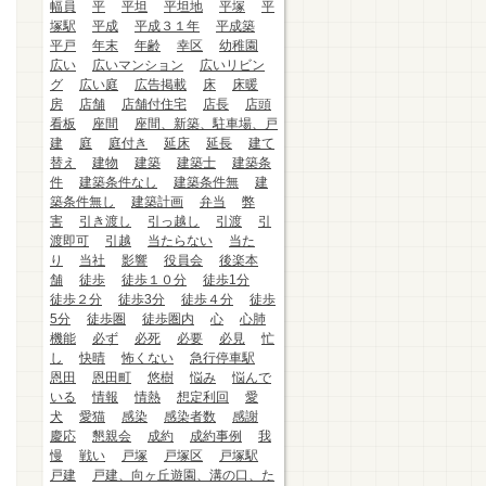
幅員
平
平坦
平坦地
平塚
平
塚駅
平成
平成３１年
平成築
平戸
年末
年齢
幸区
幼稚園
広い
広いマンション
広いリビン
グ
広い庭
広告掲載
床
床暖
房
店舗
店舗付住宅
店長
店頭
看板
座間
座間、新築、駐車場、戸
建
庭
庭付き
延床
延長
建て
替え
建物
建築
建築士
建築条
件
建築条件なし
建築条件無
建
築条件無し
建築計画
弁当
弊
害
引き渡し
引っ越し
引渡
引
渡即可
引越
当たらない
当た
り
当社
影響
役員会
後楽本
舗
徒歩
徒歩１０分
徒歩1分
徒歩２分
徒歩3分
徒歩４分
徒歩
5分
徒歩圏
徒歩圏内
心
心肺
機能
必ず
必死
必要
必見
忙
し
快晴
怖くない
急行停車駅
恩田
恩田町
悠樹
悩み
悩んで
いる
情報
情熱
想定利回
愛
犬
愛猫
感染
感染者数
感謝
慶応
懇親会
成約
成約事例
我
慢
戦い
戸塚
戸塚区
戸塚駅
戸建
戸建、向ヶ丘遊園、溝の口、た