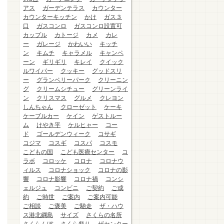
アス
ガーデンテラス
カウンター
カウンターキッチン
かけ
ガス３
口
ガスコンロ
ガスコンロ設置可
カップル
カトージ
カメ
カレ
ー
ガレージ
かわいい
キッチ
ン
キムチ
キャラメル
キャンペ
ーン
ギリギリ
キレイ
クイック
ルワイパー
クッキー
グッドスリ
ー
グランベリーパーク
クリーニン
グ
クリームシチュー
グリーンライ
ン
クリスマス
グルメ
クレヨン
しんちゃん
クローゼット
ケーキ
ケーブルカー
ケイン
ゲストルー
ム
けやき平
ケルヒャー
コー
ド
ゴールデンウィーク
コサギ
コジマ
コスギ
コスパ
コスモ
こどもの国
こども医療センター
コ
ラボ
コロッケ
コロナ
コロナウ
ィルス
コロナショック
コロナの影
響
コロナ影響
コロナ禍
コンシ
ェルジュ
コンビニ
ご契約
ご成
約
ご時世
ご案内
ご案内可能
ご相談
ご褒美
ご馳走
ザ・ハウ
ス港北綱島
サイズ
さくらの名所