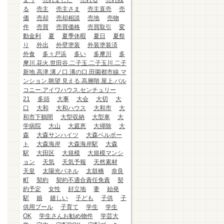
まう
売れました
売れる
売れ残
る
売主
売主さま
売主直売
売
価
売却
売却相談
売地
売物
件
売買
売買価格
売買取引
変
動金利
夏
夏季休暇
夏日
夏祭
り
外出
外壁塗装
外装塗装済
外食
多々戸浜
多い
多摩川
多
摩川.花火.世田谷.二子玉.二子玉川.二子
新地.高津.溝ノ口.溝の口.田園都市線.マ
ンション.眺望.見える.高層階.屋上.バル
コニー.アイワハウス.センチュリー
21
多頭
大事
大会
大切
大
口
大和
大和ハウス
大和市
大
和市下鶴間
大型収納
大型車
大
学病院
大山
大庭恵
大掃除
大
森
大森サンハイツ
大森ベルポー
ト
大森海岸
大森海岸駅
大森
駅
大田区
大規模
大規模マンシ
ョン
天気
天気予報
天然素材
天皇
太陽光パネル
太鼓橋
奈良
町
契約
契約不適合責任免責
契
約予定
女性
好立地
妻
始発
駅
娘
嬉しい
子ども
子供
子
供用プール
子育て
学生
学生
OK
学生さんお勧め物件
学芸大