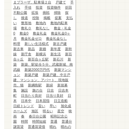
まプラーザ、駐車場２台
戸建て
手
入れ
手頃
投資
投資物件
折田
不動公園
拡張
挑戦
掃除
探
し
接道
控除
掲載
提案
支払
い
整形地
敷地内
敷地内駐車
場
敷礼０
敷礼なし
敷金・礼金
0
敷金0
敷金礼金
敷金礼金0ヶ
月
敷金礼金ゼロ
敷金礼金なし
料理
新しい生活様式
新古戸建
新古車
新品
新婚
新年度
新幹
線
新庁舎
新横浜
新生活
新百
合ヶ丘
新百合ヶ丘駅
新石川
新
築
新築、駅徒歩５分、武蔵新城、南
武線
新築2000万円代
新築マンシ
ョン
新築戸建
新築戸建、中古戸
建、マンション、アパート、現地販
売、猫
新綱島駅
新緑
新規募
集
施設
旗の台
日吉
日吉本
町
日当たり良好
日当り良好
日
本
日本中
日本屈指
日立造船
日経トレンド
旨い
早い
旭化成
ホームズ
旭区
明るい
星空
映
画
春
春日台公園
昭和記念公
園
時間
時間短縮
普通
普通分
譲賃貸
普通賃貸借
晴れ
晴れの