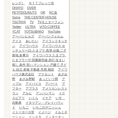
レンゲ）
ＮＴＴフレッツ光
OHAYO
OVER
PETITDOUNUTS
QR
RC造
Suica
THE CENTER HOUSE
TSUTAYA
TV
TVモニターフォン
Twitter
ULTRA
ViTO COFFEE
YCAT
YOTSUBAKO
YouTube
アーバンヒルズ
アーバンフォルム
アイス
あいたい
アイランドキッチ
ン
アイワハウス
アイワハウス.セ
ンチュリー21.たまプラ.高津.台風.二子
新地.多摩川
アイワハウス.たまプラ.
たまプラーザ.田園都市線.急行.住まい
探し.条件.安い.マンション.戸建て.子ど
も.自立.老後.不動産.売買.相談
アイワ
ハウス株式会社
アクセント
あざみ
野
あざみ野駅
あっという間
ア
ップル
アドバイス
アパート
ア
フター
アプラス
アメリカンレスト
ラン
アルヒ
アンパンマン
イク
スピアリ
いくら
イケア
いすゞ
自動車
イタリアン・グレイハウン
ド
いちご
いちごのデニッシュ
イトーヨーカ堂
イメージ
イルミネ
ーション
インスタ
インターネッ