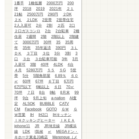
1番手
1種低層
2000万円
200
坪
2018
2019
2021年
２１
21帖
2500万円
290円
２DK
２Ｋ
２LDK
2世帯
2世帯住宅
2人入居可
2分
2割
２匹
2口
２口ガスコンロ
2台
2台駐車
2種
住居
2週間
2階
2階以上
2階建
て
3000万円
30坪
35
35周
年
35年
35年返済
390円
３Ｌ
ＤＫ
３丁目
３位
3分
3割
3
口
３台
３台駐車可能
3年
3月
入居可
3階
40坪
4LDK
4台
４月
5280万円
５５
５G
5世
帯
5分
5階角部屋
6.89％
６０
㎡
60坪
67坪
６丁目
6万円
6万円以下
6帖以上
６日
70㎡
70坪
７日
8台
8帖
8月末
99
坪
9台
9月上旬
a-nation
AI査
定
ALSOK
BUBBLE
CATV
CM
Facebook
GOTO
ＧＷ
Ｇ
Ｗ営業
IH
IH2口
IHキッチン
ＩＨクッキングヒーター
ＩＫＥＡ
iphone11
JR
JR埼京線
JR横浜
線
LDK
l気候
㎡
MEGAドン・
キホーテ東名川崎店
Merengue（メ