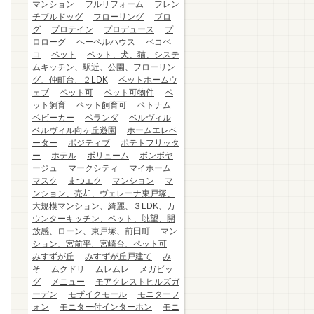
マンション
フルリフォーム
フレン
チブルドッグ
フローリング
ブロ
グ
プロテイン
プロデュース
プ
ロローグ
ヘーベルハウス
ペコペ
コ
ペット
ペット、犬、猫、システ
ムキッチン、駅近、公園、フローリン
グ、仲町台、２LDK
ペットホームウ
ェブ
ペット可
ペット可物件
ペ
ット飼育
ペット飼育可
ベトナム
ベビーカー
ベランダ
ベルヴィル
ベルヴィル向ヶ丘遊園
ホームエレベ
ーター
ポジティブ
ポテトフリッタ
ー
ホテル
ボリューム
ボンボヤ
ージュ
マークシティ
マイホーム
マスク
まつエク
マンション
マ
ンション、売却、ヴェレーナ東戸塚、
大規模マンション、綺麗、３LDK、カ
ウンターキッチン、ペット、眺望、開
放感、ローン、東戸塚、前田町
マン
ション、宮前平、宮崎台、ペット可
みすずが丘
みすずが丘戸建て
み
そ
ムクドリ
ムレムレ
メガビッ
グ
メニュー
モアクレストヒルズガ
ーデン
モザイクモール
モニターフ
ォン
モニター付インターホン
モニ