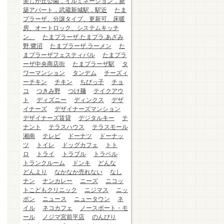
美しが丘公園，イルミネーション，新
築アパート，武蔵新城駅，駅近
たま
プラーザ、分譲タイプ、更新可、床暖
房、オートロック、システムキッチ
ン、
たまプラーザ.たまプラ.あざみ
野.鷺沼
たまプラーザ.ラーメン
た
まプラーザフェスティバル
たまプラ
ーザ中央商店街
たまプラーザ駅
タ
ワーマンション
タンデム
チーズィ
ーチキン
チキン
ちびっ子
チョ
コ
つきみ野
つけ麺
テイクアウ
ト
ディズニー
ディンクス
デザ
イナーズ
デザイナーズマンション
デザイナーズ賃貸
デジタルキー
テ
ナント
テラスハウス
テラスモール
湘南
テレビ
ドーナツ
ドーナッ
ツ
トイレ
ドッグカフェ
トト
ロ
トライ
トラブル
トラベル
トランクルーム
ドンキ
どんな
どんより
なかなか売れない
なし
ナン
ナンカレー
ニーズ
ニコッ
トこどもクリニック
ニジマス
ニッ
ポン
ニュース
ニュータウン
ネ
イル
ネコカフェ
ノースポート・モ
ール
ノジマ宮前平店
のんびり