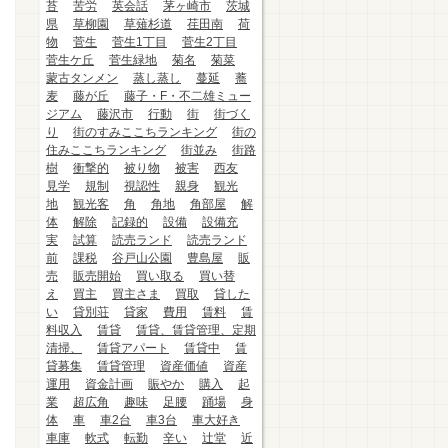
苔
苦労
英会話
茅ヶ崎市
茨城
県
草柳園
草薙杉道
荏田南
荷
物
菅生
菅生1丁目
菅生2丁目
菅生ケ丘
菅生緑地
菊名
菊菜
蒙古タンメン
蒸し蒸し
蔓延
蕎
麦
藤が丘
藤子・F・不二雄ミュー
ジアム
藤沢市
行動
街
街づく
り
街のすみここちランキング
街の
住みここちランキング
街並み
街路
樹
衝撃的
被り物
被害
西友
見学
規制
視認性
親身
観光
地
観光客
角
角地
角部屋
解
体
解除
記録的
設備
設備充
実
試算
読売ランド
読売ランド
前
課税
谷戸山公園
豊島屋
販
売
販売開始
買い取る
買い替
え
買主
買主さま
買取
貸した
い
貸別荘
貸家
費用
賃料
賃
料収入
賃貸
賃貸、賃貸管理、定期
清掃、
賃貸アパート
賃貸中
賃
貸募集
賃貸管理
資産価値
資産
運用
資金計画
賑やか
購入
起
業
超広角
趣味
足腰
踊場
身
体
車
車2台
車3台
車大好き
車庫
軟式
転勤
辛い
辻堂
近