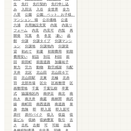
生
先行
先行契約
先行申し込
み
入田浜
入谷
全世界
全力
八景
公園
公園、ペット、お子様、
マンション、猫
公示価格
公道
六浦
共用施設充実
内装
内装リ
フォーム
内見
内見可
内覧
再
開発
写真
冬
冬至
凄い
函
館
分譲
分譲タイプ
分譲マンシ
ョン
分譲地
分譲地内
分譲賃
貸
初めて
初夏
初期費用
初期
費用安い
初詣
別荘
利回
前
回
前田町
前面道路
加藤祐子
努力
労力
動物
勤労感謝
勾配
天井
北区
北山田
北山田６丁
目
北山田駅
北東
北極
北赤
羽
北部市場
区分
区画整理
区
画整理地
千葉
千葉弘樹
卒業
式
協議地区内
南伊豆
南北
南
向き
南大井
南庭
南林間
南武
線
南町田
南西道路
南道路
単
身
危険
即
即入居
即入居可
原付
原付バイク
収入
収益
収
益ビル
収納
収納豊富
取引
古
さ
古札
古都
可
可能
台風
各種税制優遇
吉佐美
同棲
名