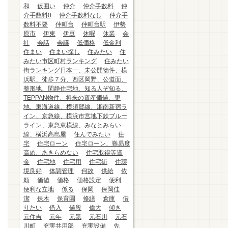
和
仮囲い
仲介
仲介手数料
仲
介手数料0
仲介手数料なし
仲介手
数料不要
仲町台
仲町台駅
伊勢
原市
伊東
伊豆
休暇
休業
会
社
会話
会議
低価格
低金利
住まい
住まい探し
住みたい
住
みたい市区町村ランキング
住みたい
街ランキング日本一、未公開物件、横
浜駅、徒歩７分、西区岡野、公道面、
整形地、閑静住宅地、知る人ぞ知る、
TEPPAN物件、将来の資産価値、更
地、東海道線、横須賀線、湘南新宿ラ
イン、京急線、横浜市営地下鉄ブルー
ライン、東急東横線、みなとみらい
線、横浜高島屋
住んでみたい
住
宅
住宅ローン
住宅ローン、難易度
高め、あきらめない
住宅取得等資
金
住宅地
住宅用
住宅街
住環
境良好
体調管理
何故
供給
依
頼
価値
価格
価格設定
便利
便利な立地
係る
保岡
保岡佳
潔
保木
保育園
修繕
倉庫
借
りたい
借入
値段
偉大
傾き
元住吉
元年
元気
元石川
元石
川町
充実共用部
充実設備
先