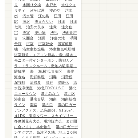
り
水回り交換
水戸市
永住クォ
リティ
汐そば屋
汐のや
汚水
桝
汚水管
江の島
江田
江田
駅
汲沢
決まらない
河津
河津
七滝
治安の良さ
注意
注文住
宅
洋室
洗い物
洗礼
洗面化粧
台
洗面台
活用
浄蓮の滝
浮間
舟渡
浴室
浴室乾燥
浴室乾燥
機
浴室室乾燥機
浴室換気乾燥機
浴室新規，エアコン新品，追い焚き，
モニター付インターホン，防犯カメ
ラ，トランクルーム，敷地内駐車場，
駐輪場
海
海.横浜.青葉区
海岸
海老名
海鮮料理
消毒
消費税
深谷町
清掃夏
渋谷
温暖化
温
水洗浄便座
港北TOKYU S.C
港北
ニュータウン
港北みなも
港北区
港南台
港南台駅
湘南
湘南新宿
ライン
満室
溝の口
溝の口ガー
デンアクアス、15階部分、91.26㎡、
４LDK、東京タワー、スカイツリー、
多摩川花火大会、現地販売会、まだ間
に合います、本命物件
溝の口ガーデ
ンアクアス、高津区久地、地上２０階