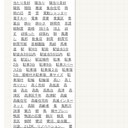
当たり良好
陽当り
陽当り良好
陽気
階段
雅楽
集合住宅
雨
雨の日
雪
雲
電動シャッター
電子キー
電車
需要
青葉区
青
葉台
静か
静かさ
静岡市
非課
税制度
面積
頂ける
頂上
頑
丈
頑張った
頑張れ
額
風通
し
風邪
飲食店
飼育
飼育可
飼育可能
首都圏版
馬絹
馬車
道
駅
駅4分
駅前
駅徒歩1分
駅徒歩3分以内
駅徒歩5分以内
駅
近
駅近い
駅近物件
駐車
駐車
2台
駐車3台
駐車9台
駐車スペー
ス2台
駐車場
駐車場２台
駐車場
2台、屋根付き駐車場、車サイズ
駐
車場付
駐輪
駐輪場
高い
高く
売りたい
高く売却
高低差
高
値
高台
高島
高島台
高津
高
津区
高津区千年
高津駅
高級
高級住宅
高級住宅街
高速インター
ネット
高額
高齢者
鬼
鬼怒川
決壊
魅力
鯉
鳥
鳩サブレ―
鴨居
鴨居の石畳
鶴川
鶴見
鶴
見区
鶴間
鷺沼
鷺沼、徒歩圏、
分譲、２LDK、リノベーション、
鷺