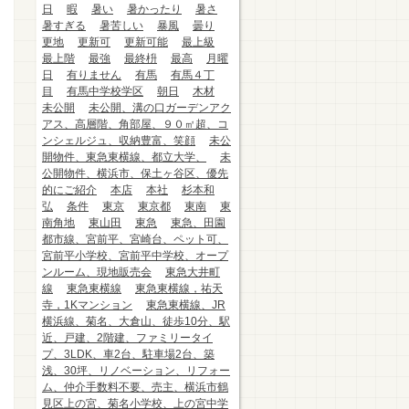
日
暇
暑い
暑かったり
暑さ
暑すぎる
暑苦しい
暴風
曇り
更地
更新可
更新可能
最上級
最上階
最強
最終枡
最高
月曜
日
有りません
有馬
有馬４丁
目
有馬中学校学区
朝日
木材
未公開
未公開、溝の口ガーデンアク
アス、高層階、角部屋、９０㎡超、コ
ンシェルジュ、収納豊富、笑顔
未公
開物件、東急東横線、都立大学、
未
公開物件、横浜市、保土ヶ谷区、優先
的にご紹介
本店
本社
杉本和
弘
条件
東京
東京都
東南
東
南角地
東山田
東急
東急、田園
都市線、宮前平、宮崎台、ペット可、
宮前平小学校、宮前平中学校、オープ
ンルーム、現地販売会
東急大井町
線
東急東横線
東急東横線，祐天
寺，1Kマンション
東急東横線、JR
横浜線、菊名、大倉山、徒歩10分、駅
近、戸建、2階建、ファミリータイ
プ、3LDK、車2台、駐車場2台、築
浅、30坪、リノベーション、リフォー
ム、仲介手数料不要、売主、横浜市鶴
見区上の宮、菊名小学校、上の宮中学