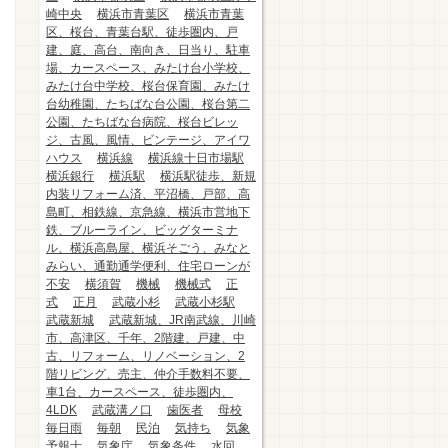
崎中央
横浜市青葉区
横浜市青葉
区、桜台、青葉台駅、徒歩圏内、戸
建、庭、高台、南向き、日当り、駐車
場、カースペース、みたけ台小学校、
みたけ台中学校、桜台保育園、みたけ
台幼稚園、たちばな台公園、桜台第二
公園、たちばな台病院、桜台ビレッ
ジ、古風、風情、ビンテージ、アイワ
ハウス
横浜線
横浜線十日市場駅
横浜銀行
横浜駅
横浜駅徒歩、新規
内装リフォーム済、平沼橋、戸部、高
島町、相鉄線、京急線、横浜市営地下
鉄、ブルーライン、ビッグターミナ
ル、横浜高島屋、横浜そごう、みなと
みらい、通勤通学便利、住宅ローンが
不安
横須賀
機械
機械式
正
式
正月
武蔵小杉
武蔵小杉駅
武蔵新城
武蔵新城、JR南武線、川崎
市、高津区、千年、2階建、戸建、中
古、リフォーム、リノベーション、2
階リビング、売主、仲介手数料不要、
車1台、カースペース、徒歩圏内、
4LDK
武蔵溝ノ口
歯医者
母校
毎日雨
毎朝
民泊
気持ち
気象
予報士
気象庁
気象条件
水回