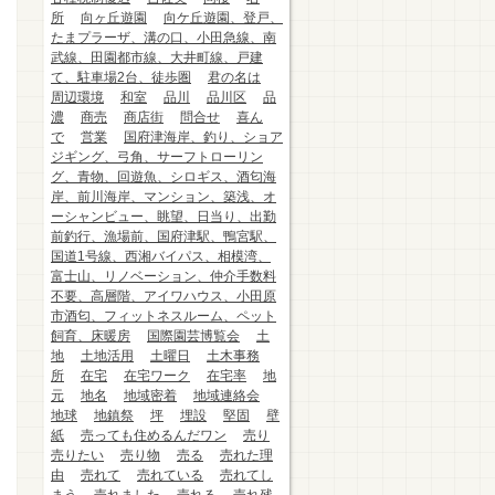
所
向ヶ丘遊園
向ケ丘遊園、登戸、
たまプラーザ、溝の口、小田急線、南
武線、田園都市線、大井町線、戸建
て、駐車場2台、徒歩圏
君の名は
周辺環境
和室
品川
品川区
品
濃
商売
商店街
問合せ
喜ん
で
営業
国府津海岸、釣り、ショア
ジギング、弓角、サーフトローリン
グ、青物、回遊魚、シロギス、酒匂海
岸、前川海岸、マンション、築浅、オ
ーシャンビュー、眺望、日当り、出勤
前釣行、漁場前、国府津駅、鴨宮駅、
国道1号線、西湘バイパス、相模湾、
富士山、リノベーション、仲介手数料
不要、高層階、アイワハウス、小田原
市酒匂、フィットネスルーム、ペット
飼育、床暖房
国際園芸博覧会
土
地
土地活用
土曜日
土木事務
所
在宅
在宅ワーク
在宅率
地
元
地名
地域密着
地域連絡会
地球
地鎮祭
坪
埋設
堅固
壁
紙
売っても住めるんだワン
売り
売りたい
売り物
売る
売れた理
由
売れて
売れている
売れてし