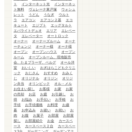
ト
インターネット光
インターネッ
ト無料
ヴェレーナ東戸塚
ウォシュ
レット
うどん
うなぎ
ウルト
ラ
エアコン
エアコン２基
エコ
キュート
エジプト
エッグタルト
エバライトデュオ
エリア
エレベー
タ
エレベーター
オートロック
オーナー
オーナーズルーム
オーナ
ーチェンジ
オーナー様
オーナ様
オープン
オープンハウス
オープン
ルーム
オープンルーム、現地販売
会、たまプラーザ、ベルグ
オール洋
室
おいしい
おぎはらこどもクリニ
ック
おじさん
おすすめ
おみく
じ
オリジナル
オリジン
オリジ
ン弁当
オリンピック
オル・メル
お住まい探し
お客様
お家
お家
の売却
お店
お庭
お引越し
お
得
お悩み
お手伝い
お手軽
お
手頃
お手頃価格
お料理
お歳
暮
お申込み
お祓い
お祝い
お
肉
お腹
お菓子
お部屋
お部屋
探し
お部屋紹介
お金
カースペ
ース
カースペース２台
カースペー
ス3台
ガーデニング
ガーデンアク