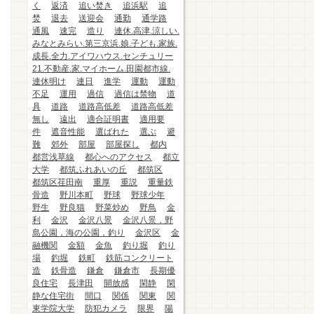
く
返済
追い焚き
追浜駅
追
焚
退去
送迎会
通勤
通学路
通風
速完
造り
連休.高津.涼しい.
みなとみらい.第三京浜.娘.子ども.家族.
成長.全力.アイワハウス.センチュリー
21.不動産.家.マイホーム.田園都市線.
連休明け
連日
進学
運動
運動
不足
運用
過信
過信は禁物
道
具
道路
道路高低差
道路高低差
無し
遠出
適合証明書
適用要
件
遮音性能
選ばれた
選ぶ
避
難
郊外
部屋
部屋探し
都内
都営浅草線
都心へのアクセス
都立
大学
都筑ふれあいの丘
都筑区
都筑区荏田南
重厚
重説
重量鉄
骨造
野川本町
野球
野球少年
野生
野良猫
野菜炒め
野鳥
金
利
金沢
金沢八景
金沢八景，野
島公園，海の公園，釣り
金沢区
金
融機関
金額
金魚
釣り堀
釣り
場
釣堀
鉄町
鉄筋コンクリート
造
鉄骨造
鎌倉
鎌倉市
長期優
良住宅
長津田
開放感
閑静
閑
静な住宅街
間口
関係
関東
関
東学院大学
防犯カメラ
限界
陽