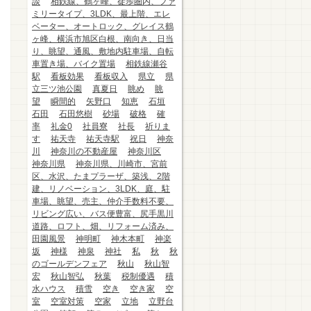
談
相鉄線、鶴ヶ峰、徒歩圏内、ファ
ミリータイプ、3LDK、最上階、エレ
ベーター、オートロック、グレイス鶴
ヶ峰、横浜市旭区白根、南向き、日当
り、眺望、通風、敷地内駐車場、自転
車置き場、バイク置場
相鉄線瀬谷
駅
看板効果
看板収入
県立
県
立三ツ池公園
真夏日
眺め
眺
望
瞬間的
矢野口
知恵
石垣
石田
石田悠樹
砂場
破格
確
率
礼金0
社員寮
社長
祈りま
す
祐天寺
祐天寺駅
祝日
神奈
川
神奈川の不動産屋
神奈川区
神奈川県
神奈川県、川崎市、宮前
区、水沢、たまプラーザ、築浅、2階
建、リノベーション、3LDK、庭、駐
車場、眺望、売主、仲介手数料不要、
リビング広い、バス便豊富、尻手黒川
道路、ロフト、畑、リフォーム済み、
田園風景
神明町
神木本町
神楽
坂
神様
神泉
神社
私
秋
秋
のゴールデンフェア
秋山
秋山智
宏
秋山智弘
秋葉
税制優遇
積
水ハウス
積雪
空き
空き家
空
室
空室対策
空家
立地
立野台