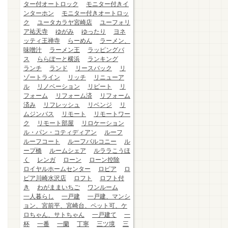
ター付オートロック
モニター付きイ
ンターホン
モニター付きオートロッ
ク
ユータカラヤ宮崎店
ユーフォリ
ア祐天寺
ゆがみ
ゆったり
ヨネ
ッティ王禅寺
らーめん
ラーメン、
味噌汁
ラーメン王
ラッピングバ
ス
ららぽーと横浜
ランキング
ランチ
ランド
リースバック
リ
ゾートライン
リッチ
リニューア
ル
リノベーション
リピート
リ
フォーム
リフォーム済
リフォーム
済み
リフレッシュ
リベンジ
リ
ムジンバス
リモート
リモートワー
ク
リモート部屋
リロケーション
ル・パン・コティディアン
ルーフ
ルーフコート
ルーフバルコニー
ル
ープ橋
ルームシェア
ルララこうほ
く
レンガ
ローン
ローン控除
ロイヤルホームセンター
ロピア
ロ
ピア川崎水沢店
ロフト
ロフト付
き
わがままいちご
ワンルーム
一人暮らし
一戸建
一戸建、マンシ
ョン、宮前平、宮崎台、ペット可、ケ
ロちゃん、サトちゃん
一戸建て
一
杯
一番
一蘭
丁寧
三ツ境
三