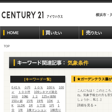
横浜市・
TOP
気象条件
★ガーデンテラス藤が
[キーワード一覧]
0.41％
０円
１０％
100％
100
こんにちは！ このとこ
㎡
１００坪
109シネマズ港北
ね。気象予報士の方も苦
10分
10帖
１２
125㎡規制
しょうか… 私 […]
150㎡超
15号
19号
1DK
１
詳細を見る »
K
1LDK
1R
１丁目
1円
1
分
1年
1棟マンション
1棟売り