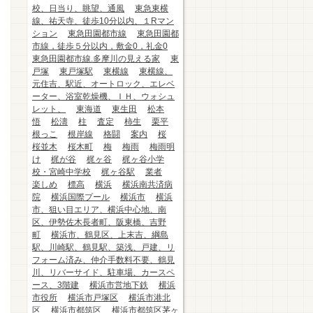
校、日当り、眺望、通風
東急東横
線、祐天寺、徒歩10分以内、１Rマン
ション
東急田園都市線
東急田園都
市線，徒歩５分以内，敷金0，礼金0
東急田園都市線.多摩川の見える家
東
戸塚
東戸塚駅
東横線
東横線、
元住吉、駅近、オートロック、エレベ
ーター、浴室乾燥機、ＩＨ、ウォシュ
レット、
東海道
東生田
松本
悟
松濤
柱
査定
柿生
栗平
根っこ
根岸線
格闘
案内
桜
桜並木
桜木町
梅
梅雨
梅雨明
け
梶が谷
梶ヶ谷
梶ヶ谷小学
校・宮崎中学校
梶ヶ谷駅
業者
楽しめ
標高
横浜
横浜南共済病
院
横浜国際プール
横浜市
横浜
市、狙い目エリア、横浜中心地、南
区、伊勢佐木長者町、阪東橋、吉野
町
横浜市、鶴見区、上末吉、綱島
駅、川崎駅、鶴見駅、築浅、戸建、リ
フォーム済み、仲介手数料不要、鶴見
川、リバーサイド、駐車場、カースペ
ース、3階建
横浜市営地下鉄
横浜
市役所
横浜市戸塚区
横浜市港北
区
横浜市都筑区
横浜市都筑区茅ヶ