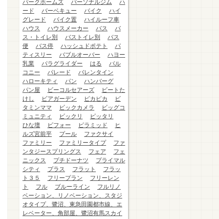
パークホームズ
パーソナルジム
ハ
ード
バーベキュー
バイク
ハイ
グレード
バイク置
ハイルーフ車
ハウス
ハウスメーカー
バス
バ
ス・トイレ別
バストイレ別
バス
便
バス停
ハッシュドポテト
パ
ティスリー
バブルオーバー
ハヨー
乳業
パラグライダー
はる
バル
コニー
パレード
バレンタイン
ハローキティ
パン
ハンバーグ
パン屋
ビーコルセアーズ
ビートた
けし
ビアガーデン
ピカピカ
ビ
タミンママ
ビックカメラ
ビッグコ
ミュニティ
ビックリ
ピッタリ
ひな壇
ビフォー
ピラミッド
ヒ
ルズ宮前平
プール
ファクサイ
ファミリー
ファミリータイプ
ファ
ンタジースプリングス
フェア
フェ
ニックス
プチドーナツ
プライマル
シティ
プラス
フラット
フラッ
ト３５
フリープラン
フリーレン
ト
フル
ブルーライン
フルリノ
ベーション、リノベーション、スタジ
オタイプ、鷺沼、東急田園都市線、エ
レベーター、角部屋、鷺沼有馬スカイ