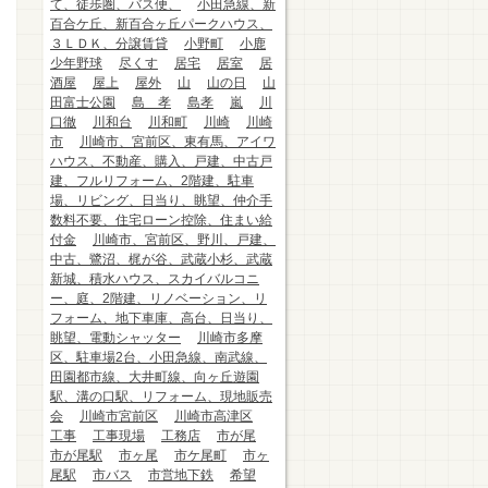
て、徒歩圏、バス便、
小田急線、新
百合ケ丘、新百合ヶ丘パークハウス、
３ＬＤＫ、分譲賃貸
小野町
小鹿
少年野球
尽くす
居宅
居室
居
酒屋
屋上
屋外
山
山の日
山
田富士公園
島 孝
島孝
嵐
川
口徹
川和台
川和町
川崎
川崎
市
川崎市、宮前区、東有馬、アイワ
ハウス、不動産、購入、戸建、中古戸
建、フルリフォーム、2階建、駐車
場、リビング、日当り、眺望、仲介手
数料不要、住宅ローン控除、住まい給
付金
川崎市、宮前区、野川、戸建、
中古、鷺沼、梶が谷、武蔵小杉、武蔵
新城、積水ハウス、スカイバルコニ
ー、庭、2階建、リノベーション、リ
フォーム、地下車庫、高台、日当り、
眺望、電動シャッター
川崎市多摩
区、駐車場2台、小田急線、南武線、
田園都市線、大井町線、向ヶ丘遊園
駅、溝の口駅、リフォーム、現地販売
会
川崎市宮前区
川崎市高津区
工事
工事現場
工務店
市が尾
市が尾駅
市ヶ尾
市ケ尾町
市ヶ
尾駅
市バス
市営地下鉄
希望