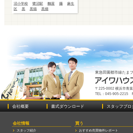
沼小学校
鷺沼駅
麵屋
麺
麻生
区
黒
黒猫
黒畑
東急田園都市線たま
〒225-0002 横浜市
TEL：045-905-2215 
会社概要
書式ダウンロード
スタッフブロ
会社情報
買う
スタッフ紹介
おすすめ売買物件レポート