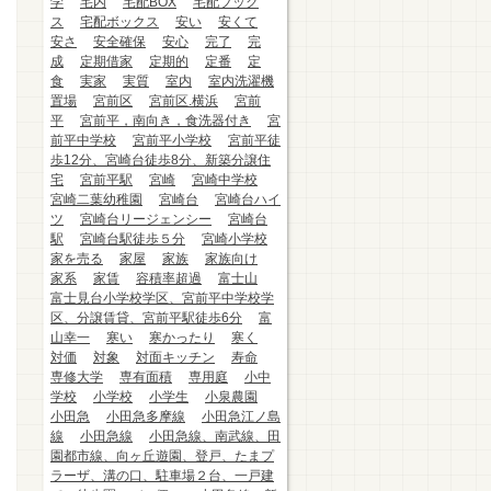
学
宅内
宅配BOX
宅配ブック
ス
宅配ボックス
安い
安くて
安さ
安全確保
安心
完了
完
成
定期借家
定期的
定番
定
食
実家
実質
室内
室内洗濯機
置場
宮前区
宮前区.横浜
宮前
平
宮前平，南向き，食洗器付き
宮
前平中学校
宮前平小学校
宮前平徒
歩12分、宮崎台徒歩8分、新築分譲住
宅
宮前平駅
宮崎
宮崎中学校
宮崎二葉幼稚園
宮崎台
宮崎台ハイ
ツ
宮崎台リージェンシー
宮崎台
駅
宮崎台駅徒歩５分
宮崎小学校
家を売る
家屋
家族
家族向け
家系
家賃
容積率超過
富士山
富士見台小学校学区、宮前平中学校学
区、分譲賃貸、宮前平駅徒歩6分
富
山幸一
寒い
寒かったり
寒く
対価
対象
対面キッチン
寿命
専修大学
専有面積
専用庭
小中
学校
小学校
小学生
小泉農園
小田急
小田急多摩線
小田急江ノ島
線
小田急線
小田急線、南武線、田
園都市線、向ヶ丘遊園、登戸、たまプ
ラーザ、溝の口、駐車場２台、一戸建