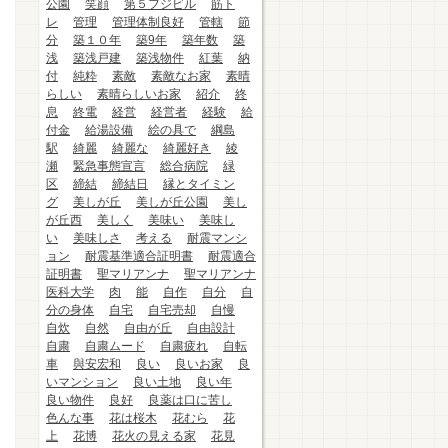
公園
笑顔
第５フジビル
筋ト
レ
管理
管理体制良好
管轄
節
分
築１０年
築9年
築年数
築
浅
築浅戸建
築浅物件
紅葉
納
付
純粋
素敵
素敵なお家
素晴
らしい
素晴らしいお家
紹介
終
息
終電
経営
経営者
経験
給
付金
給湯設備
絵の具で
綱島
駅
綺麗
綺麗な
綺麗好き
綾
瀬
緊急事態宣言
総合病院
緑
区
締結
締結日
縁とタイミン
グ
美しが丘
美しが丘公園
美し
が丘西
美しく
美味い
美味し
い
美味しさ
考える
耐震マンシ
ョン
耐震基準適合証明書
耐震適合
証明書
聖マリアンナ
聖マリアンナ
医科大学
肉
能
自作
自分
自
分の身体
自宅
自宅売却
自慢
自炊
自然
自由が丘
自由設計
自粛
自粛ムード
自粛疲れ
自転
車
與安宏和
良い
良いお家
良
いマンション
良い土地
良い年
良い物件
良好
良薬は口に苦し
色んな事
花は桜木
花むら
花
上
花博
花火の見える家
花見