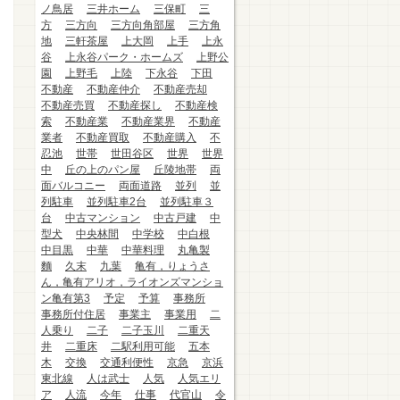
ノ鳥居
三井ホーム
三保町
三
方
三方向
三方向角部屋
三方角
地
三軒茶屋
上大岡
上手
上永
谷
上永谷パーク・ホームズ
上野公
園
上野毛
上陸
下永谷
下田
不動産
不動産仲介
不動産売却
不動産売買
不動産探し
不動産検
索
不動産業
不動産業界
不動産
業者
不動産買取
不動産購入
不
忍池
世帯
世田谷区
世界
世界
中
丘の上のパン屋
丘陵地帯
両
面バルコニー
両面道路
並列
並
列駐車
並列駐車2台
並列駐車３
台
中古マンション
中古戸建
中
型犬
中央林間
中学校
中白根
中目黒
中華
中華料理
丸亀製
麵
久末
九葉
亀有，りょうさ
ん，亀有アリオ，ライオンズマンショ
ン亀有第3
予定
予算
事務所
事務所付住居
事業主
事業用
二
人乗り
二子
二子玉川
二重天
井
二重床
二駅利用可能
五本
木
交換
交通利便性
京急
京浜
東北線
人は武士
人気
人気エリ
ア
人流
今年
仕事
代官山
令