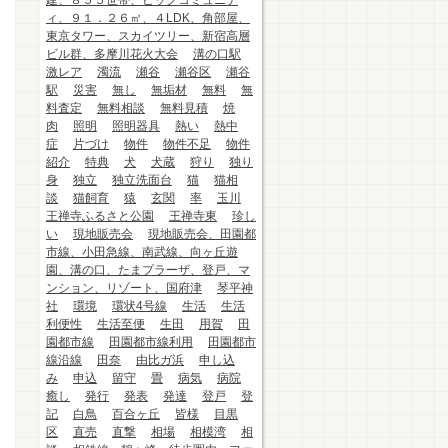
建、８５５世帯、ビッグコミュニテ
ィ、９１．２６㎡、４LDK、角部屋、
東京タワー、スカイツリー、新宿高層
ビル群、多摩川花火大会
溝の口駅
激レア
濁流
瀬谷
瀬谷区
瀬谷
駅
災害
無し
無垢材
無料
無
料査定
無料相談
無料見積
焼
肉
照明
照明器具
熱い
熱中
症
片づけ
物件
物件不足
物件
紹介
特典
犬
犬蔵
狩り
独り
身
独立
独立洗面台
猫
猫相
談
猫飼育
猿
玄関
率
玉川
王禅寺ふるさと公園
王禅寺東
珍し
い
現地販売会
現地販売会、田園都
市線、小田急線、南武線、向ヶ丘遊
園、溝の口、たまプラーザ、登戸、マ
ンション、リゾート、国府津
琴平神
社
環境
環状4号線
生活
生活
利便性
生活至便
生田
用賀
田
園都市線
田園都市線利用
田園都市
線沿線
田奈
由比ガ浜
申し込
み
申込
留守
畳
病気
病院
癒し
発行
発表
発達
登戸
登
記
白鳥
百合ヶ丘
皆様
目黒
区
直売
直撃
相場
相模湾
相