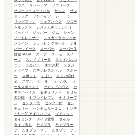
さくらんぼ
さくら祭り
ザセンター
ハウス
サバービア
サブリース
サマーフェスティバル
サロン
サン
ドラッグ
サンハイツ
シー
シー
リングファン
シェアハウス
システ
ムキッチン
システムキッチン3口
じっくり
ジッパー
ジム
シャン
プードレッサー
シュガーラッシュオ
ンライン
ショッピングモール
シル
バーウイーク
スーパー
スーパー生
鮮館TAIGA
スープ
スーモ
スイ
ーツ
スカイツリー見
スカイバルコ
ニー
スカパー
すすき野
スタジ
オタイプ
ステンレスボトル
スポー
ツ
スポット
すまい
すまい給付
金
スマホ
セール
セールス
セ
ールスポイント
セカンドハウス
セ
キスイハイム
セキュリティ
せせら
ぎ公園
セブンイレブン
セミオープ
ン
センター北
センター南
セン
チュリー
センチュリー２１
センチ
ュリー21アイワハウス
ダイエット
タイミング
タイヤ置場
タイル
タイル張り
たまプラ
たまプラー
ザ
たまプラーザ，
たまプラーザ，