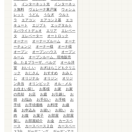
ト
インターネット光
インターネッ
ト無料
ヴェレーナ東戸塚
ウォシュ
レット
うどん
うなぎ
ウルト
ラ
エアコン
エアコン２基
エコ
キュート
エジプト
エッグタルト
エバライトデュオ
エリア
エレベー
タ
エレベーター
オートロック
オーナー
オーナーズルーム
オーナ
ーチェンジ
オーナー様
オーナ様
オープン
オープンハウス
オープン
ルーム
オープンルーム、現地販売
会、たまプラーザ、ベルグ
オール洋
室
おいしい
おぎはらこどもクリニ
ック
おじさん
おすすめ
おみく
じ
オリジナル
オリジン
オリジ
ン弁当
オリンピック
オル・メル
お住まい探し
お客様
お家
お家
の売却
お店
お庭
お引越し
お
得
お悩み
お手伝い
お手軽
お
手頃
お手頃価格
お料理
お歳
暮
お申込み
お祓い
お祝い
お
肉
お腹
お菓子
お部屋
お部屋
探し
お部屋紹介
お金
カースペ
ース
カースペース２台
カースペー
ス3台
ガーデニング
ガーデンアク