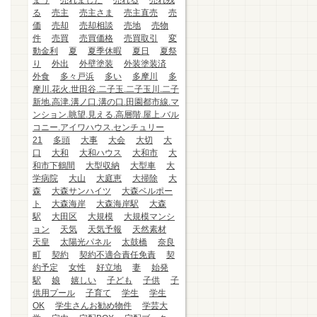
まう
売れました
売れる
売れ残
る
売主
売主さま
売主直売
売
価
売却
売却相談
売地
売物
件
売買
売買価格
売買取引
変
動金利
夏
夏季休暇
夏日
夏祭
り
外出
外壁塗装
外装塗装済
外食
多々戸浜
多い
多摩川
多
摩川.花火.世田谷.二子玉.二子玉川.二子
新地.高津.溝ノ口.溝の口.田園都市線.マ
ンション.眺望.見える.高層階.屋上.バル
コニー.アイワハウス.センチュリー
21
多頭
大事
大会
大切
大
口
大和
大和ハウス
大和市
大
和市下鶴間
大型収納
大型車
大
学病院
大山
大庭恵
大掃除
大
森
大森サンハイツ
大森ベルポー
ト
大森海岸
大森海岸駅
大森
駅
大田区
大規模
大規模マンシ
ョン
天気
天気予報
天然素材
天皇
太陽光パネル
太鼓橋
奈良
町
契約
契約不適合責任免責
契
約予定
女性
好立地
妻
始発
駅
娘
嬉しい
子ども
子供
子
供用プール
子育て
学生
学生
OK
学生さんお勧め物件
学芸大