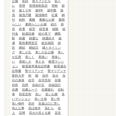
公園
笑顔
第５フジビル
筋ト
レ
管理
管理体制良好
管轄
節
分
築１０年
築9年
築年数
築
浅
築浅戸建
築浅物件
紅葉
納
付
純粋
素敵
素敵なお家
素晴
らしい
素晴らしいお家
紹介
終
息
終電
経営
経営者
経験
給
付金
給湯設備
絵の具で
綱島
駅
綺麗
綺麗な
綺麗好き
綾
瀬
緊急事態宣言
総合病院
緑
区
締結
締結日
縁とタイミン
グ
美しが丘
美しが丘公園
美し
が丘西
美しく
美味い
美味し
い
美味しさ
考える
耐震マンシ
ョン
耐震基準適合証明書
耐震適合
証明書
聖マリアンナ
聖マリアンナ
医科大学
肉
能
自作
自分
自
分の身体
自宅
自宅売却
自慢
自炊
自然
自由が丘
自由設計
自粛
自粛ムード
自粛疲れ
自転
車
與安宏和
良い
良いお家
良
いマンション
良い土地
良い年
良い物件
良好
良薬は口に苦し
色んな事
花は桜木
花むら
花
上
花博
花火の見える家
花見