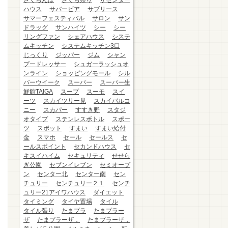
さくらんぼ
さくら祭り
ザセンター
ハウス
サバービア
サブリース
サマーフェスティバル
サロン
サン
ドラッグ
サンハイツ
シー
シー
リングファン
シェアハウス
システ
ムキッチン
システムキッチン3口
じっくり
ジッパー
ジム
シャン
プードレッサー
シュガーラッシュオ
ンライン
ショッピングモール
シル
バーウイーク
スーパー
スーパー生
鮮館TAIGA
スープ
スーモ
スイ
ーツ
スカイツリー見
スカイバルコ
ニー
スカパー
すすき野
スタジ
オタイプ
ステンレスボトル
スポー
ツ
スポット
すまい
すまい給付
金
スマホ
セール
セールス
セ
ールスポイント
セカンドハウス
セ
キスイハイム
セキュリティ
せせら
ぎ公園
セブンイレブン
セミオープ
ン
センター北
センター南
セン
チュリー
センチュリー２１
センチ
ュリー21アイワハウス
ダイエット
タイミング
タイヤ置場
タイル
タイル張り
たまプラ
たまプラー
ザ
たまプラーザ，
たまプラーザ，