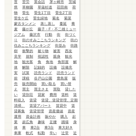
苔
苦労
英会話
茅ヶ崎市
茨城
県
草柳園
草薙杉道
荏田南
荷
物
菅生
菅生1丁目
菅生2丁目
菅生ケ丘
菅生緑地
菊名
菊菜
蒙古タンメン
蒸し蒸し
蔓延
蕎
麦
藤が丘
藤子・F・不二雄ミュー
ジアム
藤沢市
行動
街
街づく
り
街のすみここちランキング
街の
住みここちランキング
街並み
街路
樹
衝撃的
被り物
被害
西友
見学
規制
視認性
親身
観光
地
観光客
角
角地
角部屋
解
体
解除
記録的
設備
設備充
実
試算
読売ランド
読売ランド
前
課税
谷戸山公園
豊島屋
販
売
販売開始
買い取る
買い替
え
買主
買主さま
買取
貸した
い
貸別荘
貸家
費用
賃料
賃
料収入
賃貸
賃貸、賃貸管理、定期
清掃、
賃貸アパート
賃貸中
賃
貸募集
賃貸管理
資産価値
資産
運用
資金計画
賑やか
購入
起
業
超広角
趣味
足腰
踊場
身
体
車
車2台
車3台
車大好き
車庫
軟式
転勤
辛い
辻堂
近