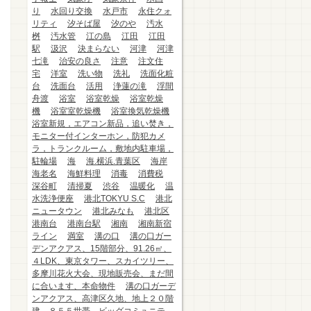
り
水回り交換
水戸市
永住クォ
リティ
汐そば屋
汐のや
汚水
桝
汚水管
江の島
江田
江田
駅
汲沢
決まらない
河津
河津
七滝
治安の良さ
注意
注文住
宅
洋室
洗い物
洗礼
洗面化粧
台
洗面台
活用
浄蓮の滝
浮間
舟渡
浴室
浴室乾燥
浴室乾燥
機
浴室室乾燥機
浴室換気乾燥機
浴室新規，エアコン新品，追い焚き，
モニター付インターホン，防犯カメ
ラ，トランクルーム，敷地内駐車場，
駐輪場
海
海.横浜.青葉区
海岸
海老名
海鮮料理
消毒
消費税
深谷町
清掃夏
渋谷
温暖化
温
水洗浄便座
港北TOKYU S.C
港北
ニュータウン
港北みなも
港北区
港南台
港南台駅
湘南
湘南新宿
ライン
満室
溝の口
溝の口ガー
デンアクアス、15階部分、91.26㎡、
４LDK、東京タワー、スカイツリー、
多摩川花火大会、現地販売会、まだ間
に合います、本命物件
溝の口ガーデ
ンアクアス、高津区久地、地上２０階