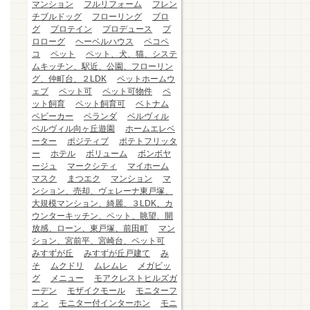
マンション
フルリフォーム
フレン
チブルドッグ
フローリング
ブロ
グ
プロテイン
プロデュース
プ
ロローグ
ヘーベルハウス
ペコペ
コ
ペット
ペット、犬、猫、システ
ムキッチン、駅近、公園、フローリン
グ、仲町台、２LDK
ペットホームウ
ェブ
ペット可
ペット可物件
ペ
ット飼育
ペット飼育可
ベトナム
ベビーカー
ベランダ
ベルヴィル
ベルヴィル向ヶ丘遊園
ホームエレベ
ーター
ポジティブ
ポテトフリッタ
ー
ホテル
ボリューム
ボンボヤ
ージュ
マークシティ
マイホーム
マスク
まつエク
マンション
マ
ンション、売却、ヴェレーナ東戸塚、
大規模マンション、綺麗、３LDK、カ
ウンターキッチン、ペット、眺望、開
放感、ローン、東戸塚、前田町
マン
ション、宮前平、宮崎台、ペット可
みすずが丘
みすずが丘戸建て
み
そ
ムクドリ
ムレムレ
メガビッ
グ
メニュー
モアクレストヒルズガ
ーデン
モザイクモール
モニターフ
ォン
モニター付インターホン
モニ