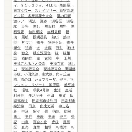
建、８５５世帯、ビッグコミュニテ
ィ、９１．２６㎡、４LDK、角部屋、
東京タワー、スカイツリー、新宿高層
ビル群、多摩川花火大会
溝の口駅
激レア
濁流
瀬谷
瀬谷区
瀬谷
駅
災害
無し
無垢材
無料
無
料査定
無料相談
無料見積
焼
肉
照明
照明器具
熱い
熱中
症
片づけ
物件
物件不足
物件
紹介
特典
犬
犬蔵
狩り
独り
身
独立
独立洗面台
猫
猫相
談
猫飼育
猿
玄関
率
玉川
王禅寺ふるさと公園
王禅寺東
珍し
い
現地販売会
現地販売会、田園都
市線、小田急線、南武線、向ヶ丘遊
園、溝の口、たまプラーザ、登戸、マ
ンション、リゾート、国府津
琴平神
社
環境
環状4号線
生活
生活
利便性
生活至便
生田
用賀
田
園都市線
田園都市線利用
田園都市
線沿線
田奈
由比ガ浜
申し込
み
申込
留守
畳
病気
病院
癒し
発行
発表
発達
登戸
登
記
白鳥
百合ヶ丘
皆様
目黒
区
直売
直撃
相場
相模湾
相