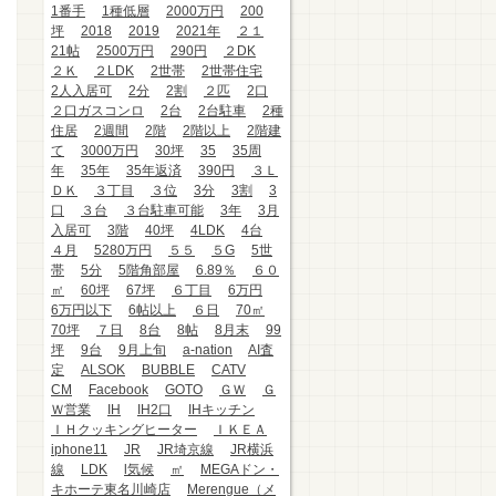
1番手
1種低層
2000万円
200
坪
2018
2019
2021年
２１
21帖
2500万円
290円
２DK
２Ｋ
２LDK
2世帯
2世帯住宅
2人入居可
2分
2割
２匹
2口
２口ガスコンロ
2台
2台駐車
2種
住居
2週間
2階
2階以上
2階建
て
3000万円
30坪
35
35周
年
35年
35年返済
390円
３Ｌ
ＤＫ
３丁目
３位
3分
3割
3
口
３台
３台駐車可能
3年
3月
入居可
3階
40坪
4LDK
4台
４月
5280万円
５５
５G
5世
帯
5分
5階角部屋
6.89％
６０
㎡
60坪
67坪
６丁目
6万円
6万円以下
6帖以上
６日
70㎡
70坪
７日
8台
8帖
8月末
99
坪
9台
9月上旬
a-nation
AI査
定
ALSOK
BUBBLE
CATV
CM
Facebook
GOTO
ＧＷ
Ｇ
Ｗ営業
IH
IH2口
IHキッチン
ＩＨクッキングヒーター
ＩＫＥＡ
iphone11
JR
JR埼京線
JR横浜
線
LDK
l気候
㎡
MEGAドン・
キホーテ東名川崎店
Merengue（メ