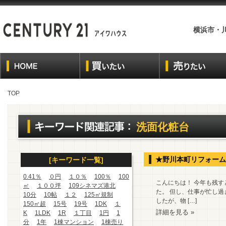
横浜市・
TOP
洗面化粧台
★野川本町リフォーム
[キーワード一覧]
0.41％
０円
１０％
100％
100
こんにちは！ 今年も残す
㎡
１００坪
109シネマズ港北
た。 但し、仕事が忙し過
10分
10帖
１２
125㎡規制
したが、物 […]
150㎡超
15号
19号
1DK
１
詳細を見る »
K
1LDK
1R
１丁目
1円
1
分
1年
1棟マンション
1棟売り