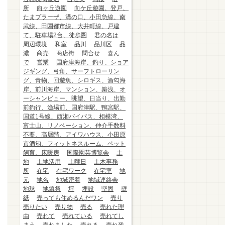
所
向ヶ丘遊園
向ケ丘遊園、登戸、
たまプラーザ、溝の口、小田急線、南
武線、田園都市線、大井町線、戸建
て、駐車場2台、徒歩圏
君の名は
周辺環境
和室
品川
品川区
品
濃
商売
商店街
問合せ
喜ん
で
営業
国府津海岸、釣り、ショア
ジギング、弓角、サーフトローリン
グ、青物、回遊魚、シロギス、酒匂海
岸、前川海岸、マンション、築浅、オ
ーシャンビュー、眺望、日当り、出勤
前釣行、漁場前、国府津駅、鴨宮駅、
国道1号線、西湘バイパス、相模湾、
富士山、リノベーション、仲介手数料
不要、高層階、アイワハウス、小田原
市酒匂、フィットネスルーム、ペット
飼育、床暖房
国際園芸博覧会
土
地
土地活用
土曜日
土木事務
所
在宅
在宅ワーク
在宅率
地
元
地名
地域密着
地域連絡会
地球
地鎮祭
坪
埋設
堅固
壁
紙
売っても住めるんだワン
売り
売りたい
売り物
売る
売れた理
由
売れて
売れている
売れてし