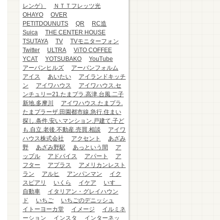
レンゲ）
ＮＴＴフレッツ光
OHAYO
OVER
PETITDOUNUTS
QR
RC造
Suica
THE CENTER HOUSE
TSUTAYA
TV
TVモニターフォン
Twitter
ULTRA
ViTO COFFEE
YCAT
YOTSUBAKO
YouTube
アーバンヒルズ
アーバンフォルム
アイス
あいたい
アイランドキッチ
ン
アイワハウス
アイワハウス.セ
ンチュリー21.たまプラ.高津.台風.二子
新地.多摩川
アイワハウス.たまプラ.
たまプラーザ.田園都市線.急行.住まい
探し.条件.安い.マンション.戸建て.子ど
も.自立.老後.不動産.売買.相談
アイワ
ハウス株式会社
アクセント
あざみ
野
あざみ野駅
あっという間
ア
ップル
アドバイス
アパート
ア
フター
アプラス
アメリカンレスト
ラン
アルヒ
アンパンマン
イク
スピアリ
いくら
イケア
いすゞ
自動車
イタリアン・グレイハウン
ド
いちご
いちごのデニッシュ
イトーヨーカ堂
イメージ
イルミネ
ーション
インスタ
インターネッ