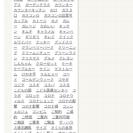
アス
ガーデンテラス
カウンター
カウンターキッチン
かけ
ガス３
口
ガスコンロ
ガスコンロ設置可
カップル
カトージ
カメ
カレ
ー
ガレージ
かわいい
キッチ
ン
キムチ
キャラメル
キャンペ
ーン
ギリギリ
キレイ
クイック
ルワイパー
クッキー
グッドスリ
ー
グランベリーパーク
クリーニン
グ
クリームシチュー
グリーンライ
ン
クリスマス
グルメ
クレヨン
しんちゃん
クローゼット
ケーキ
ケーブルカー
ケイン
ゲストルー
ム
けやき平
ケルヒャー
コー
ド
ゴールデンウィーク
コサギ
コジマ
コスギ
コスパ
コスモ
こどもの国
こども医療センター
コ
ラボ
コロッケ
コロナ
コロナウ
ィルス
コロナショック
コロナの影
響
コロナ影響
コロナ禍
コンシ
ェルジュ
コンビニ
ご契約
ご成
約
ご時世
ご案内
ご案内可能
ご相談
ご褒美
ご馳走
ザ・ハウ
ス港北綱島
サイズ
さくらの名所