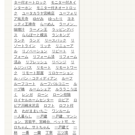
ター付オートロック
モニター付きイ
ンターホン
モニター付きオートロッ
ク
ユータカラヤ宮崎店
ユーフォリ
ア祐天寺
ゆがみ
ゆったり
ヨネ
ッティ王禅寺
らーめん
ラーメン、
味噌汁
ラーメン王
ラッピングバ
ス
ららぽーと横浜
ランキング
ランチ
ランド
リースバック
リ
ゾートライン
リッチ
リニューア
ル
リノベーション
リピート
リ
フォーム
リフォーム済
リフォーム
済み
リフレッシュ
リベンジ
リ
ムジンバス
リモート
リモートワー
ク
リモート部屋
リロケーション
ル・パン・コティディアン
ルーフ
ルーフコート
ルーフバルコニー
ル
ープ橋
ルームシェア
ルララこうほ
く
レンガ
ローン
ローン控除
ロイヤルホームセンター
ロピア
ロ
ピア川崎水沢店
ロフト
ロフト付
き
わがままいちご
ワンルーム
一人暮らし
一戸建
一戸建、マンシ
ョン、宮前平、宮崎台、ペット可、ケ
ロちゃん、サトちゃん
一戸建て
一
杯
一番
一蘭
丁寧
三ツ境
三