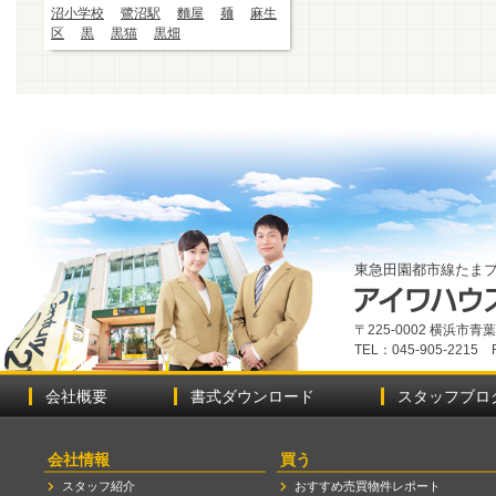
沼小学校
鷺沼駅
麵屋
麺
麻生
区
黒
黒猫
黒畑
東急田園都市線たま
〒225-0002 横浜市
TEL：045-905-2215 
会社概要
書式ダウンロード
スタッフブロ
会社情報
買う
スタッフ紹介
おすすめ売買物件レポート