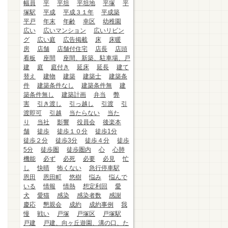
幅員
平
平坦
平坦地
平塚
平
塚駅
平成
平成３１年
平成築
平戸
年末
年齢
幸区
幼稚園
広い
広いマンション
広いリビン
グ
広い庭
広告掲載
床
床暖
房
店舗
店舗付住宅
店長
店頭
看板
座間
座間、新築、駐車場、戸
建
庭
庭付き
延床
延長
建て
替え
建物
建築
建築士
建築条
件
建築条件なし
建築条件無
建
築条件無し
建築計画
弁当
弊
害
引き渡し
引っ越し
引渡
引
渡即可
引越
当たらない
当た
り
当社
影響
役員会
後楽本
舗
徒歩
徒歩１０分
徒歩1分
徒歩２分
徒歩3分
徒歩４分
徒歩
5分
徒歩圏
徒歩圏内
心
心肺
機能
必ず
必死
必要
必見
忙
し
快晴
怖くない
急行停車駅
恩田
恩田町
悠樹
悩み
悩んで
いる
情報
情熱
想定利回
愛
犬
愛猫
感染
感染者数
感謝
慶応
懇親会
成約
成約事例
我
慢
戦い
戸塚
戸塚区
戸塚駅
戸建
戸建、向ヶ丘遊園、溝の口、た