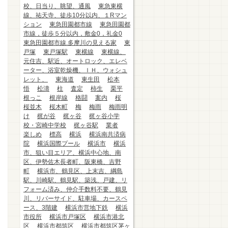
校、日当り、眺望、通風
東急東横
線、祐天寺、徒歩10分以内、１Rマン
ション
東急田園都市線
東急田園都
市線，徒歩５分以内，敷金0，礼金0
東急田園都市線.多摩川の見える家
東
戸塚
東戸塚駅
東横線
東横線、
元住吉、駅近、オートロック、エレベ
ーター、浴室乾燥機、ＩＨ、ウォシュ
レット、
東海道
東生田
松本
悟
松濤
柱
査定
柿生
栗平
根っこ
根岸線
格闘
案内
桜
桜並木
桜木町
梅
梅雨
梅雨明
け
梶が谷
梶ヶ谷
梶ヶ谷小学
校・宮崎中学校
梶ヶ谷駅
業者
楽しめ
標高
横浜
横浜南共済病
院
横浜国際プール
横浜市
横浜
市、狙い目エリア、横浜中心地、南
区、伊勢佐木長者町、阪東橋、吉野
町
横浜市、鶴見区、上末吉、綱島
駅、川崎駅、鶴見駅、築浅、戸建、リ
フォーム済み、仲介手数料不要、鶴見
川、リバーサイド、駐車場、カースペ
ース、3階建
横浜市営地下鉄
横浜
市役所
横浜市戸塚区
横浜市港北
区
横浜市都筑区
横浜市都筑区茅ヶ