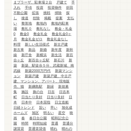
まプラーザ、駐車場２台
戸建て
手
入れ
手頃
投資
投資物件
折田
不動公園
拡張
挑戦
掃除
探
し
接道
控除
掲載
提案
支払
い
整形地
敷地内
敷地内駐車
場
敷礼０
敷礼なし
敷金・礼金
0
敷金0
敷金礼金
敷金礼金0ヶ
月
敷金礼金ゼロ
敷金礼金なし
料理
新しい生活様式
新古戸建
新古車
新品
新婚
新年度
新幹
線
新庁舎
新横浜
新生活
新百
合ヶ丘
新百合ヶ丘駅
新石川
新
築
新築、駅徒歩５分、武蔵新城、南
武線
新築2000万円代
新築マンシ
ョン
新築戸建
新築戸建、中古戸
建、マンション、アパート、現地販
売、猫
新綱島駅
新緑
新規募
集
施設
旗の台
日吉
日吉本
町
日当たり良好
日当り良好
日
本
日本中
日本屈指
日立造船
日経トレンド
旨い
早い
旭化成
ホームズ
旭区
明るい
星空
映
画
春
春日台公園
昭和記念公
園
時間
時間短縮
普通
普通分
譲賃貸
普通賃貸借
晴れ
晴れの