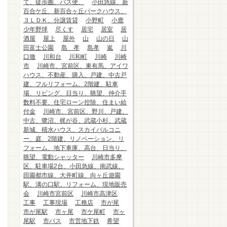
て、徒歩圏、バス便、
小田急線、新
百合ケ丘、新百合ヶ丘パークハウス、
３ＬＤＫ、分譲賃貸
小野町
小鹿
少年野球
尽くす
居宅
居室
居
酒屋
屋上
屋外
山
山の日
山
田富士公園
島 孝
島孝
嵐
川
口徹
川和台
川和町
川崎
川崎
市
川崎市、宮前区、東有馬、アイワ
ハウス、不動産、購入、戸建、中古戸
建、フルリフォーム、2階建、駐車
場、リビング、日当り、眺望、仲介手
数料不要、住宅ローン控除、住まい給
付金
川崎市、宮前区、野川、戸建、
中古、鷺沼、梶が谷、武蔵小杉、武蔵
新城、積水ハウス、スカイバルコニ
ー、庭、2階建、リノベーション、リ
フォーム、地下車庫、高台、日当り、
眺望、電動シャッター
川崎市多摩
区、駐車場2台、小田急線、南武線、
田園都市線、大井町線、向ヶ丘遊園
駅、溝の口駅、リフォーム、現地販売
会
川崎市宮前区
川崎市高津区
工事
工事現場
工務店
市が尾
市が尾駅
市ヶ尾
市ケ尾町
市ヶ
尾駅
市バス
市営地下鉄
希望