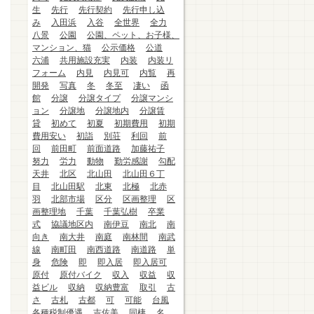
生
先行
先行契約
先行申し込
み
入田浜
入谷
全世界
全力
八景
公園
公園、ペット、お子様、
マンション、猫
公示価格
公道
六浦
共用施設充実
内装
内装リ
フォーム
内見
内見可
内覧
再
開発
写真
冬
冬至
凄い
函
館
分譲
分譲タイプ
分譲マンシ
ョン
分譲地
分譲地内
分譲賃
貸
初めて
初夏
初期費用
初期
費用安い
初詣
別荘
利回
前
回
前田町
前面道路
加藤祐子
努力
労力
動物
勤労感謝
勾配
天井
北区
北山田
北山田６丁
目
北山田駅
北東
北極
北赤
羽
北部市場
区分
区画整理
区
画整理地
千葉
千葉弘樹
卒業
式
協議地区内
南伊豆
南北
南
向き
南大井
南庭
南林間
南武
線
南町田
南西道路
南道路
単
身
危険
即
即入居
即入居可
原付
原付バイク
収入
収益
収
益ビル
収納
収納豊富
取引
古
さ
古札
古都
可
可能
台風
各種税制優遇
吉佐美
同棲
名