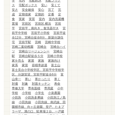
学
宅内
宅配BOX
宅配ブック
ス
宅配ボックス
安い
安くて
安さ
安全確保
安心
完了
完
成
定期借家
定期的
定番
定
食
実家
実質
室内
室内洗濯機
置場
宮前区
宮前区.横浜
宮前
平
宮前平，南向き，食洗器付き
宮
前平中学校
宮前平小学校
宮前平徒
歩12分、宮崎台徒歩8分、新築分譲住
宅
宮前平駅
宮崎
宮崎中学校
宮崎二葉幼稚園
宮崎台
宮崎台ハイ
ツ
宮崎台リージェンシー
宮崎台
駅
宮崎台駅徒歩５分
宮崎小学校
家を売る
家屋
家族
家族向け
家系
家賃
容積率超過
富士山
富士見台小学校学区、宮前平中学校学
区、分譲賃貸、宮前平駅徒歩6分
富
山幸一
寒い
寒かったり
寒く
対価
対象
対面キッチン
寿命
専修大学
専有面積
専用庭
小中
学校
小学校
小学生
小泉農園
小田急
小田急多摩線
小田急江ノ島
線
小田急線
小田急線、南武線、田
園都市線、向ヶ丘遊園、登戸、たまプ
ラーザ、溝の口、駐車場２台、一戸建