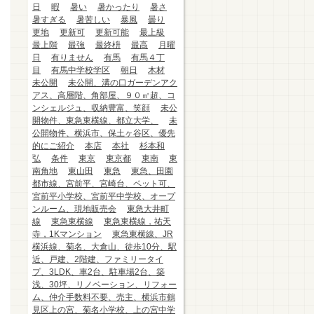
日
暇
暑い
暑かったり
暑さ
暑すぎる
暑苦しい
暴風
曇り
更地
更新可
更新可能
最上級
最上階
最強
最終枡
最高
月曜
日
有りません
有馬
有馬４丁
目
有馬中学校学区
朝日
木材
未公開
未公開、溝の口ガーデンアク
アス、高層階、角部屋、９０㎡超、コ
ンシェルジュ、収納豊富、笑顔
未公
開物件、東急東横線、都立大学、
未
公開物件、横浜市、保土ヶ谷区、優先
的にご紹介
本店
本社
杉本和
弘
条件
東京
東京都
東南
東
南角地
東山田
東急
東急、田園
都市線、宮前平、宮崎台、ペット可、
宮前平小学校、宮前平中学校、オープ
ンルーム、現地販売会
東急大井町
線
東急東横線
東急東横線，祐天
寺，1Kマンション
東急東横線、JR
横浜線、菊名、大倉山、徒歩10分、駅
近、戸建、2階建、ファミリータイ
プ、3LDK、車2台、駐車場2台、築
浅、30坪、リノベーション、リフォー
ム、仲介手数料不要、売主、横浜市鶴
見区上の宮、菊名小学校、上の宮中学