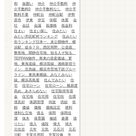
和
仮囲い
仲介
仲介手数料
仲
介手数料0
仲介手数料なし
仲介手
数料不要
仲町台
仲町台駅
伊勢
原市
伊東
伊豆
休暇
休業
会
社
会話
会議
低価格
低金利
住まい
住まい探し
住みたい
住
みたい市区町村ランキング
住みたい
街ランキング日本一、未公開物件、横
浜駅、徒歩７分、西区岡野、公道面、
整形地、閑静住宅地、知る人ぞ知る、
TEPPAN物件、将来の資産価値、更
地、東海道線、横須賀線、湘南新宿ラ
イン、京急線、横浜市営地下鉄ブルー
ライン、東急東横線、みなとみらい
線、横浜高島屋
住んでみたい
住
宅
住宅ローン
住宅ローン、難易度
高め、あきらめない
住宅取得等資
金
住宅地
住宅用
住宅街
住環
境良好
体調管理
何故
供給
依
頼
価値
価格
価格設定
便利
便利な立地
係る
保岡
保岡佳
潔
保木
保育園
修繕
倉庫
借
りたい
借入
値段
偉大
傾き
元住吉
元年
元気
元石川
元石
川町
充実共用部
充実設備
先