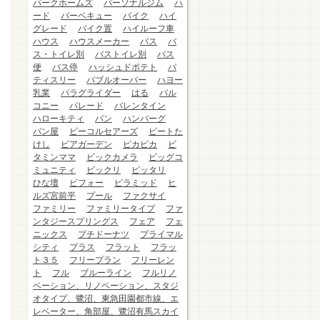
パークホームズ
パーソナルジム
ハ
ード
バーベキュー
バイク
ハイ
グレード
バイク置
ハイルーフ車
ハウス
ハウスメーカー
バス
バ
ス・トイレ別
バストイレ別
バス
便
バス停
ハッシュドポテト
パ
ティスリー
バブルオーバー
ハヨー
乳業
パラグライダー
はる
バル
コニー
パレード
バレンタイン
ハローキティ
パン
ハンバーグ
パン屋
ビーコルセアーズ
ビートた
けし
ビアガーデン
ピカピカ
ビ
タミンママ
ビックカメラ
ビッグコ
ミュニティ
ビックリ
ピッタリ
ひな壇
ビフォー
ピラミッド
ヒ
ルズ宮前平
プール
ファクサイ
ファミリー
ファミリータイプ
ファ
ンタジースプリングス
フェア
フェ
ニックス
プチドーナツ
プライマル
シティ
プラス
フラット
フラッ
ト３５
フリープラン
フリーレン
ト
フル
ブルーライン
フルリノ
ベーション、リノベーション、スタジ
オタイプ、鷺沼、東急田園都市線、エ
レベーター、角部屋、鷺沼有馬スカイ