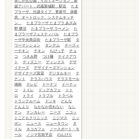
美しが丘公園，イルミネーション，新
築アパート，武蔵新城駅，駅近
たま
プラーザ、分譲タイプ、更新可、床暖
房、オートロック、システムキッチ
ン、
たまプラーザ.たまプラ.あざみ
野.鷺沼
たまプラーザ.ラーメン
た
まプラーザフェスティバル
たまプラ
ーザ中央商店街
たまプラーザ駅
タ
ワーマンション
タンデム
チーズィ
ーチキン
チキン
ちびっ子
チョ
コ
つきみ野
つけ麺
テイクアウ
ト
ディズニー
ディンクス
デザ
イナーズ
デザイナーズマンション
デザイナーズ賃貸
デジタルキー
テ
ナント
テラスハウス
テラスモール
湘南
テレビ
ドーナツ
ドーナッ
ツ
トイレ
ドッグカフェ
トト
ロ
トライ
トラブル
トラベル
トランクルーム
ドンキ
どんな
どんより
なかなか売れない
なし
ナン
ナンカレー
ニーズ
ニコッ
トこどもクリニック
ニジマス
ニッ
ポン
ニュース
ニュータウン
ネ
イル
ネコカフェ
ノースポート・モ
ール
ノジマ宮前平店
のんびり