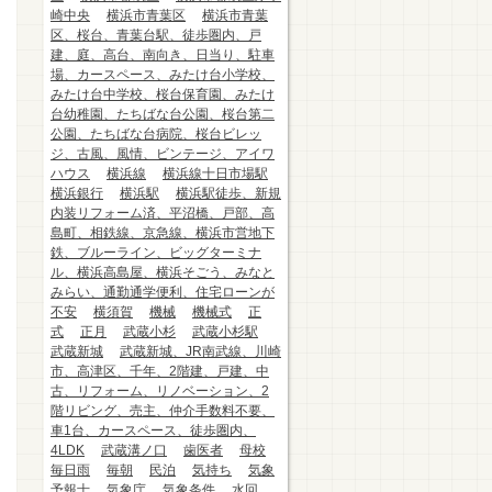
崎中央
横浜市青葉区
横浜市青葉
区、桜台、青葉台駅、徒歩圏内、戸
建、庭、高台、南向き、日当り、駐車
場、カースペース、みたけ台小学校、
みたけ台中学校、桜台保育園、みたけ
台幼稚園、たちばな台公園、桜台第二
公園、たちばな台病院、桜台ビレッ
ジ、古風、風情、ビンテージ、アイワ
ハウス
横浜線
横浜線十日市場駅
横浜銀行
横浜駅
横浜駅徒歩、新規
内装リフォーム済、平沼橋、戸部、高
島町、相鉄線、京急線、横浜市営地下
鉄、ブルーライン、ビッグターミナ
ル、横浜高島屋、横浜そごう、みなと
みらい、通勤通学便利、住宅ローンが
不安
横須賀
機械
機械式
正
式
正月
武蔵小杉
武蔵小杉駅
武蔵新城
武蔵新城、JR南武線、川崎
市、高津区、千年、2階建、戸建、中
古、リフォーム、リノベーション、2
階リビング、売主、仲介手数料不要、
車1台、カースペース、徒歩圏内、
4LDK
武蔵溝ノ口
歯医者
母校
毎日雨
毎朝
民泊
気持ち
気象
予報士
気象庁
気象条件
水回