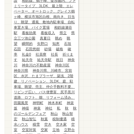
談
相鉄線、鶴ヶ峰、徒歩圏内、ファ
ミリータイプ、3LDK、最上階、エレ
ベーター、オートロック、グレイス鶴
ヶ峰、横浜市旭区白根、南向き、日当
り、眺望、通風、敷地内駐車場、自転
車置き場、バイク置場
相鉄線瀬谷
駅
看板効果
看板収入
県立
県
立三ツ池公園
真夏日
眺め
眺
望
瞬間的
矢野口
知恵
石垣
石田
石田悠樹
砂場
破格
確
率
礼金0
社員寮
社長
祈りま
す
祐天寺
祐天寺駅
祝日
神奈
川
神奈川の不動産屋
神奈川区
神奈川県
神奈川県、川崎市、宮前
区、水沢、たまプラーザ、築浅、2階
建、リノベーション、3LDK、庭、駐
車場、眺望、売主、仲介手数料不要、
リビング広い、バス便豊富、尻手黒川
道路、ロフト、畑、リフォーム済み、
田園風景
神明町
神木本町
神楽
坂
神様
神泉
神社
私
秋
秋
のゴールデンフェア
秋山
秋山智
宏
秋山智弘
秋葉
税制優遇
積
水ハウス
積雪
空き
空き家
空
室
空室対策
空家
立地
立野台