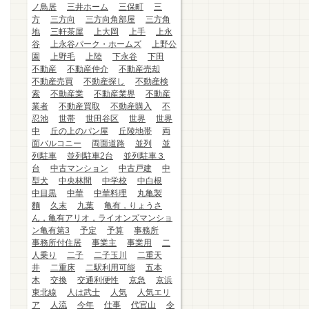
ノ鳥居
三井ホーム
三保町
三
方
三方向
三方向角部屋
三方角
地
三軒茶屋
上大岡
上手
上永
谷
上永谷パーク・ホームズ
上野公
園
上野毛
上陸
下永谷
下田
不動産
不動産仲介
不動産売却
不動産売買
不動産探し
不動産検
索
不動産業
不動産業界
不動産
業者
不動産買取
不動産購入
不
忍池
世帯
世田谷区
世界
世界
中
丘の上のパン屋
丘陵地帯
両
面バルコニー
両面道路
並列
並
列駐車
並列駐車2台
並列駐車３
台
中古マンション
中古戸建
中
型犬
中央林間
中学校
中白根
中目黒
中華
中華料理
丸亀製
麵
久末
九葉
亀有，りょうさ
ん，亀有アリオ，ライオンズマンショ
ン亀有第3
予定
予算
事務所
事務所付住居
事業主
事業用
二
人乗り
二子
二子玉川
二重天
井
二重床
二駅利用可能
五本
木
交換
交通利便性
京急
京浜
東北線
人は武士
人気
人気エリ
ア
人流
今年
仕事
代官山
令