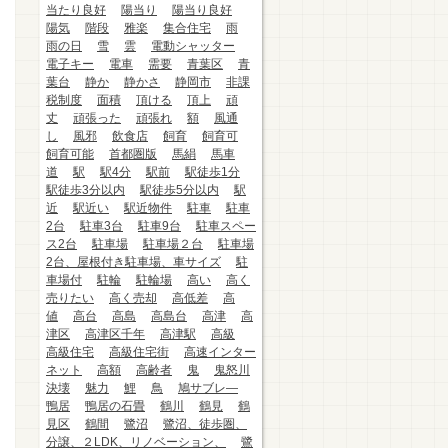
当たり良好
陽当り
陽当り良好
陽気
階段
雅楽
集合住宅
雨
雨の日
雪
雲
電動シャッター
電子キー
電車
需要
青葉区
青
葉台
静か
静かさ
静岡市
非課
税制度
面積
頂ける
頂上
頑
丈
頑張った
頑張れ
額
風通
し
風邪
飲食店
飼育
飼育可
飼育可能
首都圏版
馬絹
馬車
道
駅
駅4分
駅前
駅徒歩1分
駅徒歩3分以内
駅徒歩5分以内
駅
近
駅近い
駅近物件
駐車
駐車
2台
駐車3台
駐車9台
駐車スペー
ス2台
駐車場
駐車場２台
駐車場
2台、屋根付き駐車場、車サイズ
駐
車場付
駐輪
駐輪場
高い
高く
売りたい
高く売却
高低差
高
値
高台
高島
高島台
高津
高
津区
高津区千年
高津駅
高級
高級住宅
高級住宅街
高速インター
ネット
高額
高齢者
鬼
鬼怒川
決壊
魅力
鯉
鳥
鳩サブレ―
鴨居
鴨居の石畳
鶴川
鶴見
鶴
見区
鶴間
鷺沼
鷺沼、徒歩圏、
分譲、２LDK、リノベーション、
鷺