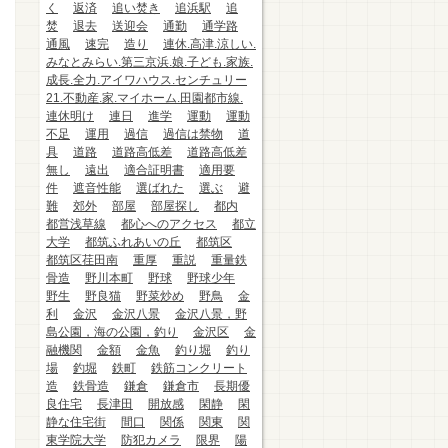
く
返済
追い焚き
追浜駅
追
焚
退去
送迎会
通勤
通学路
通風
速完
造り
連休.高津.涼しい.
みなとみらい.第三京浜.娘.子ども.家族.
成長.全力.アイワハウス.センチュリー
21.不動産.家.マイホーム.田園都市線.
連休明け
連日
進学
運動
運動
不足
運用
過信
過信は禁物
道
具
道路
道路高低差
道路高低差
無し
遠出
適合証明書
適用要
件
遮音性能
選ばれた
選ぶ
避
難
郊外
部屋
部屋探し
都内
都営浅草線
都心へのアクセス
都立
大学
都筑ふれあいの丘
都筑区
都筑区荏田南
重厚
重説
重量鉄
骨造
野川本町
野球
野球少年
野生
野良猫
野菜炒め
野鳥
金
利
金沢
金沢八景
金沢八景，野
島公園，海の公園，釣り
金沢区
金
融機関
金額
金魚
釣り堀
釣り
場
釣堀
鉄町
鉄筋コンクリート
造
鉄骨造
鎌倉
鎌倉市
長期優
良住宅
長津田
開放感
閑静
閑
静な住宅街
間口
関係
関東
関
東学院大学
防犯カメラ
限界
陽