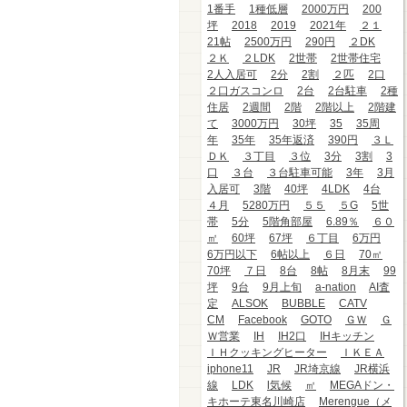
1番手
1種低層
2000万円
200
坪
2018
2019
2021年
２１
21帖
2500万円
290円
２DK
２Ｋ
２LDK
2世帯
2世帯住宅
2人入居可
2分
2割
２匹
2口
２口ガスコンロ
2台
2台駐車
2種
住居
2週間
2階
2階以上
2階建
て
3000万円
30坪
35
35周
年
35年
35年返済
390円
３Ｌ
ＤＫ
３丁目
３位
3分
3割
3
口
３台
３台駐車可能
3年
3月
入居可
3階
40坪
4LDK
4台
４月
5280万円
５５
５G
5世
帯
5分
5階角部屋
6.89％
６０
㎡
60坪
67坪
６丁目
6万円
6万円以下
6帖以上
６日
70㎡
70坪
７日
8台
8帖
8月末
99
坪
9台
9月上旬
a-nation
AI査
定
ALSOK
BUBBLE
CATV
CM
Facebook
GOTO
ＧＷ
Ｇ
Ｗ営業
IH
IH2口
IHキッチン
ＩＨクッキングヒーター
ＩＫＥＡ
iphone11
JR
JR埼京線
JR横浜
線
LDK
l気候
㎡
MEGAドン・
キホーテ東名川崎店
Merengue（メ