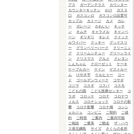
アス
ガーデンテラス
カウンター
カウンターキッチン
かけ
ガス３
口
ガスコンロ
ガスコンロ設置可
カップル
カトージ
カメ
カレ
ー
ガレージ
かわいい
キッチ
ン
キムチ
キャラメル
キャンペ
ーン
ギリギリ
キレイ
クイック
ルワイパー
クッキー
グッドスリ
ー
グランベリーパーク
クリーニン
グ
クリームシチュー
グリーンライ
ン
クリスマス
グルメ
クレヨン
しんちゃん
クローゼット
ケーキ
ケーブルカー
ケイン
ゲストルー
ム
けやき平
ケルヒャー
コー
ド
ゴールデンウィーク
コサギ
コジマ
コスギ
コスパ
コスモ
こどもの国
こども医療センター
コ
ラボ
コロッケ
コロナ
コロナウ
ィルス
コロナショック
コロナの影
響
コロナ影響
コロナ禍
コンシ
ェルジュ
コンビニ
ご契約
ご成
約
ご時世
ご案内
ご案内可能
ご相談
ご褒美
ご馳走
ザ・ハウ
ス港北綱島
サイズ
さくらの名所