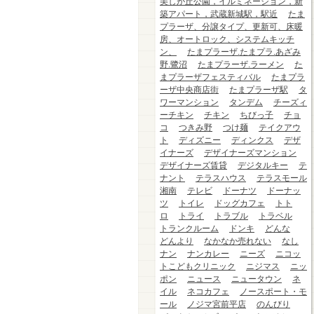
美しが丘公園，イルミネーション，新
築アパート，武蔵新城駅，駅近
たま
プラーザ、分譲タイプ、更新可、床暖
房、オートロック、システムキッチ
ン、
たまプラーザ.たまプラ.あざみ
野.鷺沼
たまプラーザ.ラーメン
た
まプラーザフェスティバル
たまプラ
ーザ中央商店街
たまプラーザ駅
タ
ワーマンション
タンデム
チーズィ
ーチキン
チキン
ちびっ子
チョ
コ
つきみ野
つけ麺
テイクアウ
ト
ディズニー
ディンクス
デザ
イナーズ
デザイナーズマンション
デザイナーズ賃貸
デジタルキー
テ
ナント
テラスハウス
テラスモール
湘南
テレビ
ドーナツ
ドーナッ
ツ
トイレ
ドッグカフェ
トト
ロ
トライ
トラブル
トラベル
トランクルーム
ドンキ
どんな
どんより
なかなか売れない
なし
ナン
ナンカレー
ニーズ
ニコッ
トこどもクリニック
ニジマス
ニッ
ポン
ニュース
ニュータウン
ネ
イル
ネコカフェ
ノースポート・モ
ール
ノジマ宮前平店
のんびり