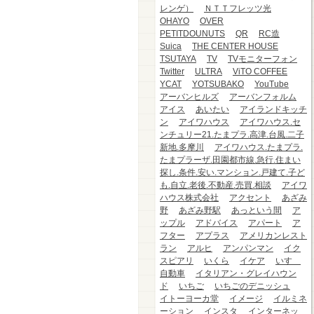
レンゲ）
ＮＴＴフレッツ光
OHAYO
OVER
PETITDOUNUTS
QR
RC造
Suica
THE CENTER HOUSE
TSUTAYA
TV
TVモニターフォン
Twitter
ULTRA
ViTO COFFEE
YCAT
YOTSUBAKO
YouTube
アーバンヒルズ
アーバンフォルム
アイス
あいたい
アイランドキッチ
ン
アイワハウス
アイワハウス.セ
ンチュリー21.たまプラ.高津.台風.二子
新地.多摩川
アイワハウス.たまプラ.
たまプラーザ.田園都市線.急行.住まい
探し.条件.安い.マンション.戸建て.子ど
も.自立.老後.不動産.売買.相談
アイワ
ハウス株式会社
アクセント
あざみ
野
あざみ野駅
あっという間
ア
ップル
アドバイス
アパート
ア
フター
アプラス
アメリカンレスト
ラン
アルヒ
アンパンマン
イク
スピアリ
いくら
イケア
いすゞ
自動車
イタリアン・グレイハウン
ド
いちご
いちごのデニッシュ
イトーヨーカ堂
イメージ
イルミネ
ーション
インスタ
インターネッ