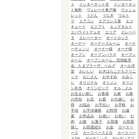
ト
インターネット光
インターネッ
ト無料
ヴェレーナ東戸塚
ウォシュ
レット
うどん
うなぎ
ウルト
ラ
エアコン
エアコン２基
エコ
キュート
エジプト
エッグタルト
エバライトデュオ
エリア
エレベー
タ
エレベーター
オートロック
オーナー
オーナーズルーム
オーナ
ーチェンジ
オーナー様
オーナ様
オープン
オープンハウス
オープン
ルーム
オープンルーム、現地販売
会、たまプラーザ、ベルグ
オール洋
室
おいしい
おぎはらこどもクリニ
ック
おじさん
おすすめ
おみく
じ
オリジナル
オリジン
オリジ
ン弁当
オリンピック
オル・メル
お住まい探し
お客様
お家
お家
の売却
お店
お庭
お引越し
お
得
お悩み
お手伝い
お手軽
お
手頃
お手頃価格
お料理
お歳
暮
お申込み
お祓い
お祝い
お
肉
お腹
お菓子
お部屋
お部屋
探し
お部屋紹介
お金
カースペ
ース
カースペース２台
カースペー
ス3台
ガーデニング
ガーデンアク