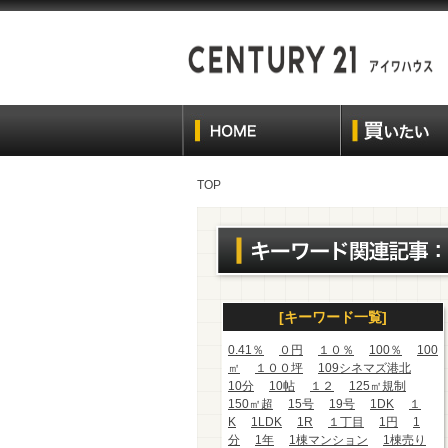
TOP
[キーワード一覧]
0.41％
０円
１０％
100％
100
㎡
１００坪
109シネマズ港北
10分
10帖
１２
125㎡規制
150㎡超
15号
19号
1DK
１
K
1LDK
1R
１丁目
1円
1
分
1年
1棟マンション
1棟売り