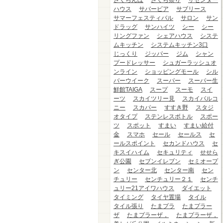
さくらんぼ
さくら祭り
ザセンター
ハウス
サバービア
サブリース
サマーフェスティバル
サロン
サン
ドラッグ
サンハイツ
シー
シー
リングファン
シェアハウス
システ
ムキッチン
システムキッチン3口
じっくり
ジッパー
ジム
シャン
プードレッサー
シュガーラッシュオ
ンライン
ショッピングモール
シル
バーウイーク
スーパー
スーパー生
鮮館TAIGA
スープ
スーモ
スイ
ーツ
スカイツリー見
スカイバルコ
ニー
スカパー
すすき野
スタジ
オタイプ
ステンレスボトル
スポー
ツ
スポット
すまい
すまい給付
金
スマホ
セール
セールス
セ
ールスポイント
セカンドハウス
セ
キスイハイム
セキュリティ
せせら
ぎ公園
セブンイレブン
セミオープ
ン
センター北
センター南
セン
チュリー
センチュリー２１
センチ
ュリー21アイワハウス
ダイエット
タイミング
タイヤ置場
タイル
タイル張り
たまプラ
たまプラー
ザ
たまプラーザ，
たまプラーザ，