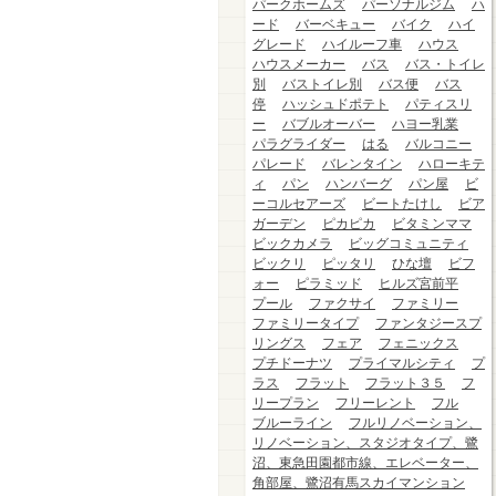
パークホームズ
パーソナルジム
ハ
ード
バーベキュー
バイク
ハイ
グレード
ハイルーフ車
ハウス
ハウスメーカー
バス
バス・トイレ
別
バストイレ別
バス便
バス
停
ハッシュドポテト
パティスリ
ー
バブルオーバー
ハヨー乳業
パラグライダー
はる
バルコニー
パレード
バレンタイン
ハローキテ
ィ
パン
ハンバーグ
パン屋
ビ
ーコルセアーズ
ビートたけし
ビア
ガーデン
ピカピカ
ビタミンママ
ビックカメラ
ビッグコミュニティ
ビックリ
ピッタリ
ひな壇
ビフ
ォー
ピラミッド
ヒルズ宮前平
プール
ファクサイ
ファミリー
ファミリータイプ
ファンタジースプ
リングス
フェア
フェニックス
プチドーナツ
プライマルシティ
プ
ラス
フラット
フラット３５
フ
リープラン
フリーレント
フル
ブルーライン
フルリノベーション、
リノベーション、スタジオタイプ、鷺
沼、東急田園都市線、エレベーター、
角部屋、鷺沼有馬スカイマンション