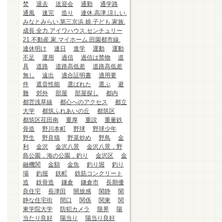
焚
退去
送迎会
通勤
通学路
通風
速完
造り
連休.高津.涼しい.
みなとみらい.第三京浜.娘.子ども.家族.
成長.全力.アイワハウス.センチュリー
21.不動産.家.マイホーム.田園都市線.
連休明け
連日
進学
運動
運動
不足
運用
過信
過信は禁物
道
具
道路
道路高低差
道路高低差
無し
遠出
適合証明書
適用要
件
遮音性能
選ばれた
選ぶ
避
難
郊外
部屋
部屋探し
都内
都営浅草線
都心へのアクセス
都立
大学
都筑ふれあいの丘
都筑区
都筑区荏田南
重厚
重説
重量鉄
骨造
野川本町
野球
野球少年
野生
野良猫
野菜炒め
野鳥
金
利
金沢
金沢八景
金沢八景，野
島公園，海の公園，釣り
金沢区
金
融機関
金額
金魚
釣り堀
釣り
場
釣堀
鉄町
鉄筋コンクリート
造
鉄骨造
鎌倉
鎌倉市
長期優
良住宅
長津田
開放感
閑静
閑
静な住宅街
間口
関係
関東
関
東学院大学
防犯カメラ
限界
陽
当たり良好
陽当り
陽当り良好