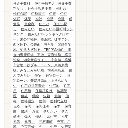
仲介手数料
仲介手数料0
仲介手数
料なし
仲介手数料不要
仲町台
仲町台駅
伊勢原市
伊東
伊豆
休暇
休業
会社
会話
会議
低
価格
低金利
住まい
住まい探
し
住みたい
住みたい市区町村ラン
キング
住みたい街ランキング日本
一、未公開物件、横浜駅、徒歩７分、
西区岡野、公道面、整形地、閑静住宅
地、知る人ぞ知る、TEPPAN物件、将
来の資産価値、更地、東海道線、横須
賀線、湘南新宿ライン、京急線、横浜
市営地下鉄ブルーライン、東急東横
線、みなとみらい線、横浜高島屋
住
んでみたい
住宅
住宅ローン
住
宅ローン、難易度高め、あきらめな
い
住宅取得等資金
住宅地
住宅
用
住宅街
住環境良好
体調管
理
何故
供給
依頼
価値
価
格
価格設定
便利
便利な立地
係る
保岡
保岡佳潔
保木
保育
園
修繕
倉庫
借りたい
借入
値段
偉大
傾き
元住吉
元年
元気
元石川
元石川町
充実共用
部
充実設備
先生
先行
先行契