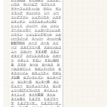
さくらんぼ
さくら祭り
ザセンター
ハウス
サバービア
サブリース
サマーフェスティバル
サロン
サン
ドラッグ
サンハイツ
シー
シー
リングファン
シェアハウス
システ
ムキッチン
システムキッチン3口
じっくり
ジッパー
ジム
シャン
プードレッサー
シュガーラッシュオ
ンライン
ショッピングモール
シル
バーウイーク
スーパー
スーパー生
鮮館TAIGA
スープ
スーモ
スイ
ーツ
スカイツリー見
スカイバルコ
ニー
スカパー
すすき野
スタジ
オタイプ
ステンレスボトル
スポー
ツ
スポット
すまい
すまい給付
金
スマホ
セール
セールス
セ
ールスポイント
セカンドハウス
セ
キスイハイム
セキュリティ
せせら
ぎ公園
セブンイレブン
セミオープ
ン
センター北
センター南
セン
チュリー
センチュリー２１
センチ
ュリー21アイワハウス
ダイエット
タイミング
タイヤ置場
タイル
タイル張り
たまプラ
たまプラー
ザ
たまプラーザ，
たまプラーザ，