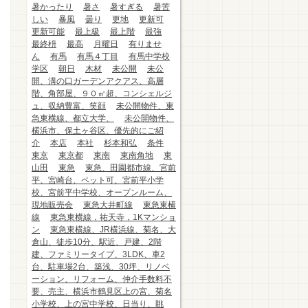
暑かったり
暑さ
暑すぎる
暑苦
しい
暴風
曇り
更地
更新可
更新可能
最上級
最上階
最強
最終枡
最高
月曜日
有りませ
ん
有馬
有馬４丁目
有馬中学校
学区
朝日
木材
未公開
未公
開、溝の口ガーデンアクアス、高層
階、角部屋、９０㎡超、コンシェルジ
ュ、収納豊富、笑顔
未公開物件、東
急東横線、都立大学、
未公開物件、
横浜市、保土ヶ谷区、優先的にご紹
介
本店
本社
杉本和弘
条件
東京
東京都
東南
東南角地
東
山田
東急
東急、田園都市線、宮前
平、宮崎台、ペット可、宮前平小学
校、宮前平中学校、オープンルーム、
現地販売会
東急大井町線
東急東横
線
東急東横線，祐天寺，1Kマンショ
ン
東急東横線、JR横浜線、菊名、大
倉山、徒歩10分、駅近、戸建、2階
建、ファミリータイプ、3LDK、車2
台、駐車場2台、築浅、30坪、リノベ
ーション、リフォーム、仲介手数料不
要、売主、横浜市鶴見区上の宮、菊名
小学校、上の宮中学校、日当り、眺