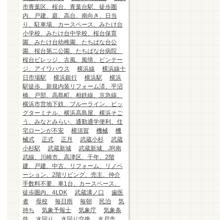
市青葉区、桜台、青葉台駅、徒歩圏
内、戸建、庭、高台、南向き、日当
り、駐車場、カースペース、みたけ台
小学校、みたけ台中学校、桜台保育
園、みたけ台幼稚園、たちばな台公
園、桜台第二公園、たちばな台病院、
桜台ビレッジ、古風、風情、ビンテー
ジ、アイワハウス
横浜線
横浜線十
日市場駅
横浜銀行
横浜駅
横浜
駅徒歩、新規内装リフォーム済、平沼
橋、戸部、高島町、相鉄線、京急線、
横浜市営地下鉄、ブルーライン、ビッ
グターミナル、横浜高島屋、横浜そご
う、みなとみらい、通勤通学便利、住
宅ローンが不安
横須賀
機械
機
械式
正式
正月
武蔵小杉
武蔵
小杉駅
武蔵新城
武蔵新城、JR南
武線、川崎市、高津区、千年、2階
建、戸建、中古、リフォーム、リノベ
ーション、2階リビング、売主、仲介
手数料不要、車1台、カースペース、
徒歩圏内、4LDK
武蔵溝ノ口
歯医
者
母校
毎日雨
毎朝
民泊
気
持ち
気象予報士
気象庁
気象条
件
水回り
水回り交換
水戸市