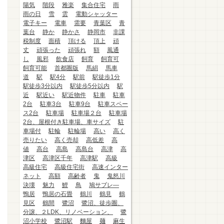
陽気
階段
雅楽
集合住宅
雨
雨の日
雪
雲
電動シャッター
電子キー
電車
需要
青葉区
青
葉台
静か
静かさ
静岡市
非課
税制度
面積
頂ける
頂上
頑
丈
頑張った
頑張れ
額
風通
し
風邪
飲食店
飼育
飼育可
飼育可能
首都圏版
馬絹
馬車
道
駅
駅4分
駅前
駅徒歩1分
駅徒歩3分以内
駅徒歩5分以内
駅
近
駅近い
駅近物件
駐車
駐車
2台
駐車3台
駐車9台
駐車スペー
ス2台
駐車場
駐車場２台
駐車場
2台、屋根付き駐車場、車サイズ
駐
車場付
駐輪
駐輪場
高い
高く
売りたい
高く売却
高低差
高
値
高台
高島
高島台
高津
高
津区
高津区千年
高津駅
高級
高級住宅
高級住宅街
高速インター
ネット
高額
高齢者
鬼
鬼怒川
決壊
魅力
鯉
鳥
鳩サブレ―
鴨居
鴨居の石畳
鶴川
鶴見
鶴
見区
鶴間
鷺沼
鷺沼、徒歩圏、
分譲、２LDK、リノベーション、
鷺
沼小学校
鷺沼駅
麵屋
麺
麻生