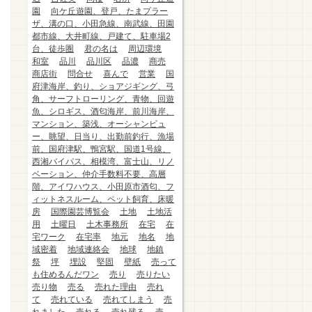
園
向ケ丘遊園、登戸、たまプラー
ザ、溝の口、小田急線、南武線、田園
都市線、大井町線、戸建て、駐車場2
台、徒歩圏
君の名は
周辺環境
和室
品川
品川区
品濃
商売
商店街
問合せ
喜んで
営業
国
府津海岸、釣り、ショアジギング、弓
角、サーフトローリング、青物、回遊
魚、シロギス、酒匂海岸、前川海岸、
マンション、築浅、オーシャンビュ
ー、眺望、日当り、出勤前釣行、漁場
前、国府津駅、鴨宮駅、国道1号線、
西湘バイパス、相模湾、富士山、リノ
ベーション、仲介手数料不要、高層
階、アイワハウス、小田原市酒匂、フ
ィットネスルーム、ペット飼育、床暖
房
国際園芸博覧会
土地
土地活
用
土曜日
土木事務所
在宅
在
宅ワーク
在宅率
地元
地名
地
域密着
地域連絡会
地球
地鎮
祭
坪
埋設
堅固
壁紙
売って
も住めるんだワン
売り
売りたい
売り物
売る
売れた理由
売れ
て
売れている
売れてしまう
売