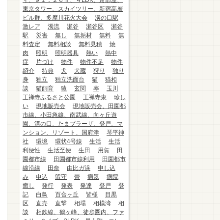
ィ、９１．２６㎡、４LDK、角部屋、
東京タワー、スカイツリー、新宿高層
ビル群、多摩川花火大会
溝の口駅
激レア
濁流
瀬谷
瀬谷区
瀬谷
駅
災害
無し
無垢材
無料
無
料査定
無料相談
無料見積
焼
肉
照明
照明器具
熱い
熱中
症
片づけ
物件
物件不足
物件
紹介
特典
犬
犬蔵
狩り
独り
身
独立
独立洗面台
猫
猫相
談
猫飼育
猿
玄関
率
玉川
王禅寺ふるさと公園
王禅寺東
珍し
い
現地販売会
現地販売会、田園都
市線、小田急線、南武線、向ヶ丘遊
園、溝の口、たまプラーザ、登戸、マ
ンション、リゾート、国府津
琴平神
社
環境
環状4号線
生活
生活
利便性
生活至便
生田
用賀
田
園都市線
田園都市線利用
田園都市
線沿線
田奈
由比ガ浜
申し込
み
申込
留守
畳
病気
病院
癒し
発行
発表
発達
登戸
登
記
白鳥
百合ヶ丘
皆様
目黒
区
直売
直撃
相場
相模湾
相
談
相鉄線、鶴ヶ峰、徒歩圏内、ファ