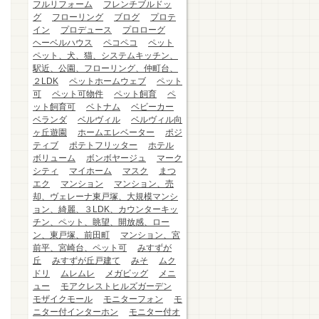
フルリフォーム
フレンチブルドッ
グ
フローリング
ブログ
プロテ
イン
プロデュース
プロローグ
ヘーベルハウス
ペコペコ
ペット
ペット、犬、猫、システムキッチン、
駅近、公園、フローリング、仲町台、
２LDK
ペットホームウェブ
ペット
可
ペット可物件
ペット飼育
ペ
ット飼育可
ベトナム
ベビーカー
ベランダ
ベルヴィル
ベルヴィル向
ヶ丘遊園
ホームエレベーター
ポジ
ティブ
ポテトフリッター
ホテル
ボリューム
ボンボヤージュ
マーク
シティ
マイホーム
マスク
まつ
エク
マンション
マンション、売
却、ヴェレーナ東戸塚、大規模マンシ
ョン、綺麗、３LDK、カウンターキッ
チン、ペット、眺望、開放感、ロー
ン、東戸塚、前田町
マンション、宮
前平、宮崎台、ペット可
みすずが
丘
みすずが丘戸建て
みそ
ムク
ドリ
ムレムレ
メガビッグ
メニ
ュー
モアクレストヒルズガーデン
モザイクモール
モニターフォン
モ
ニター付インターホン
モニター付オ