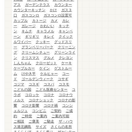
アス
ガーデンテラス
カウンター
カウンターキッチン
かけ
ガス３
口
ガスコンロ
ガスコンロ設置可
カップル
カトージ
カメ
カレ
ー
ガレージ
かわいい
キッチ
ン
キムチ
キャラメル
キャンペ
ーン
ギリギリ
キレイ
クイック
ルワイパー
クッキー
グッドスリ
ー
グランベリーパーク
クリーニン
グ
クリームシチュー
グリーンライ
ン
クリスマス
グルメ
クレヨン
しんちゃん
クローゼット
ケーキ
ケーブルカー
ケイン
ゲストルー
ム
けやき平
ケルヒャー
コー
ド
ゴールデンウィーク
コサギ
コジマ
コスギ
コスパ
コスモ
こどもの国
こども医療センター
コ
ラボ
コロッケ
コロナ
コロナウ
ィルス
コロナショック
コロナの影
響
コロナ影響
コロナ禍
コンシ
ェルジュ
コンビニ
ご契約
ご成
約
ご時世
ご案内
ご案内可能
ご相談
ご褒美
ご馳走
ザ・ハウ
ス港北綱島
サイズ
さくらの名所