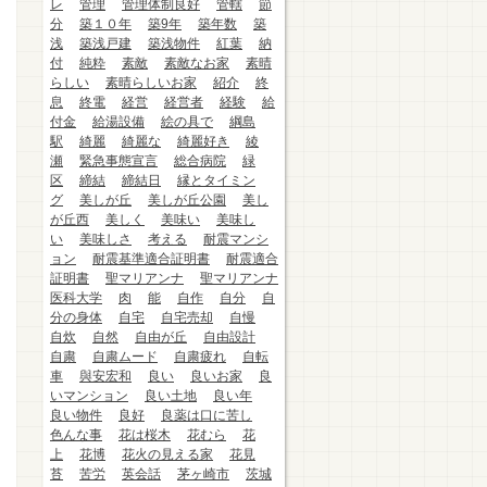
レ
管理
管理体制良好
管轄
節
分
築１０年
築9年
築年数
築
浅
築浅戸建
築浅物件
紅葉
納
付
純粋
素敵
素敵なお家
素晴
らしい
素晴らしいお家
紹介
終
息
終電
経営
経営者
経験
給
付金
給湯設備
絵の具で
綱島
駅
綺麗
綺麗な
綺麗好き
綾
瀬
緊急事態宣言
総合病院
緑
区
締結
締結日
縁とタイミン
グ
美しが丘
美しが丘公園
美し
が丘西
美しく
美味い
美味し
い
美味しさ
考える
耐震マンシ
ョン
耐震基準適合証明書
耐震適合
証明書
聖マリアンナ
聖マリアンナ
医科大学
肉
能
自作
自分
自
分の身体
自宅
自宅売却
自慢
自炊
自然
自由が丘
自由設計
自粛
自粛ムード
自粛疲れ
自転
車
與安宏和
良い
良いお家
良
いマンション
良い土地
良い年
良い物件
良好
良薬は口に苦し
色んな事
花は桜木
花むら
花
上
花博
花火の見える家
花見
苔
苦労
英会話
茅ヶ崎市
茨城