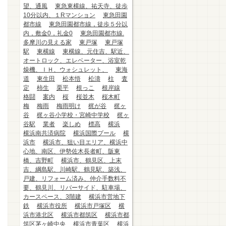
望、通風
東急東横線、祐天寺、徒歩
10分以内、１Rマンション
東急田園
都市線
東急田園都市線，徒歩５分以
内，敷金0，礼金0
東急田園都市線.
多摩川の見える家
東戸塚
東戸塚
駅
東横線
東横線、元住吉、駅近、
オートロック、エレベーター、浴室乾
燥機、ＩＨ、ウォシュレット、
東海
道
東生田
松本悟
松濤
柱
査
定
柿生
栗平
根っこ
根岸線
格闘
案内
桜
桜並木
桜木町
梅
梅雨
梅雨明け
梶が谷
梶ヶ
谷
梶ヶ谷小学校・宮崎中学校
梶ヶ
谷駅
業者
楽しめ
標高
横浜
横浜南共済病院
横浜国際プール
横
浜市
横浜市、狙い目エリア、横浜中
心地、南区、伊勢佐木長者町、阪東
橋、吉野町
横浜市、鶴見区、上末
吉、綱島駅、川崎駅、鶴見駅、築浅、
戸建、リフォーム済み、仲介手数料不
要、鶴見川、リバーサイド、駐車場、
カースペース、3階建
横浜市営地下
鉄
横浜市役所
横浜市戸塚区
横
浜市港北区
横浜市都筑区
横浜市都
筑区茅ヶ崎中央
横浜市青葉区
横浜