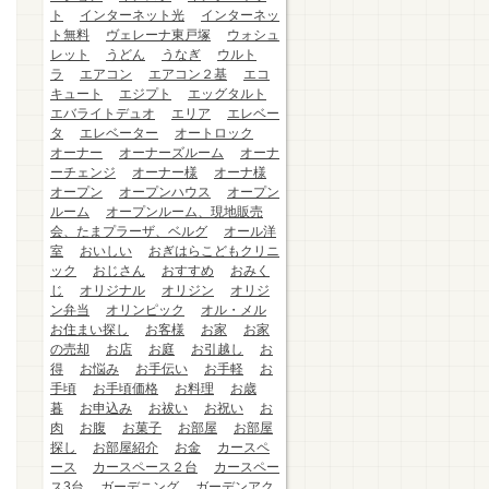
ト
インターネット光
インターネッ
ト無料
ヴェレーナ東戸塚
ウォシュ
レット
うどん
うなぎ
ウルト
ラ
エアコン
エアコン２基
エコ
キュート
エジプト
エッグタルト
エバライトデュオ
エリア
エレベー
タ
エレベーター
オートロック
オーナー
オーナーズルーム
オーナ
ーチェンジ
オーナー様
オーナ様
オープン
オープンハウス
オープン
ルーム
オープンルーム、現地販売
会、たまプラーザ、ベルグ
オール洋
室
おいしい
おぎはらこどもクリニ
ック
おじさん
おすすめ
おみく
じ
オリジナル
オリジン
オリジ
ン弁当
オリンピック
オル・メル
お住まい探し
お客様
お家
お家
の売却
お店
お庭
お引越し
お
得
お悩み
お手伝い
お手軽
お
手頃
お手頃価格
お料理
お歳
暮
お申込み
お祓い
お祝い
お
肉
お腹
お菓子
お部屋
お部屋
探し
お部屋紹介
お金
カースペ
ース
カースペース２台
カースペー
ス3台
ガーデニング
ガーデンアク