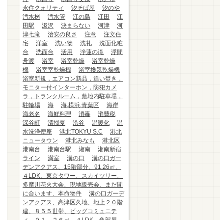
永住クォリティ
汐そば屋
汐のや
汚水桝
汚水管
江の島
江田
江
田駅
汲沢
決まらない
河津
河
津七滝
治安の良さ
注意
注文住
宅
洋室
洗い物
洗礼
洗面化粧
台
洗面台
活用
浄蓮の滝
浮間
舟渡
浴室
浴室乾燥
浴室乾燥
機
浴室室乾燥機
浴室換気乾燥機
浴室新規，エアコン新品，追い焚き，
モニター付インターホン，防犯カメ
ラ，トランクルーム，敷地内駐車場，
駐輪場
海
海.横浜.青葉区
海岸
海老名
海鮮料理
消毒
消費税
深谷町
清掃夏
渋谷
温暖化
温
水洗浄便座
港北TOKYU S.C
港北
ニュータウン
港北みなも
港北区
港南台
港南台駅
湘南
湘南新宿
ライン
満室
溝の口
溝の口ガー
デンアクアス、15階部分、91.26㎡、
４LDK、東京タワー、スカイツリー、
多摩川花火大会、現地販売会、まだ間
に合います、本命物件
溝の口ガーデ
ンアクアス、高津区久地、地上２０階
建、８５５世帯、ビッグコミュニテ