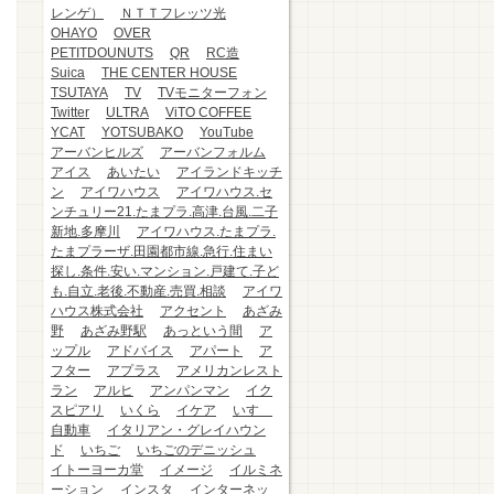
レンゲ）
ＮＴＴフレッツ光
OHAYO
OVER
PETITDOUNUTS
QR
RC造
Suica
THE CENTER HOUSE
TSUTAYA
TV
TVモニターフォン
Twitter
ULTRA
ViTO COFFEE
YCAT
YOTSUBAKO
YouTube
アーバンヒルズ
アーバンフォルム
アイス
あいたい
アイランドキッチ
ン
アイワハウス
アイワハウス.セ
ンチュリー21.たまプラ.高津.台風.二子
新地.多摩川
アイワハウス.たまプラ.
たまプラーザ.田園都市線.急行.住まい
探し.条件.安い.マンション.戸建て.子ど
も.自立.老後.不動産.売買.相談
アイワ
ハウス株式会社
アクセント
あざみ
野
あざみ野駅
あっという間
ア
ップル
アドバイス
アパート
ア
フター
アプラス
アメリカンレスト
ラン
アルヒ
アンパンマン
イク
スピアリ
いくら
イケア
いすゞ
自動車
イタリアン・グレイハウン
ド
いちご
いちごのデニッシュ
イトーヨーカ堂
イメージ
イルミネ
ーション
インスタ
インターネッ