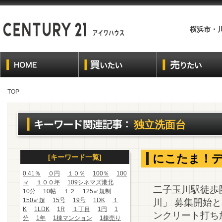
横浜市・
TOP
独立洗面台
にこたま！デ
[キーワード一覧]
0.41％
０円
１０％
100％
100
㎡
１００坪
109シネマズ港北
二子玉川駅徒歩
10分
10帖
１２
125㎡規制
150㎡超
15号
19号
1DK
１
川」 募集開始と
K
1LDK
1R
１丁目
1円
1
ンクリート打ち
分
1年
1棟マンション
1棟売り