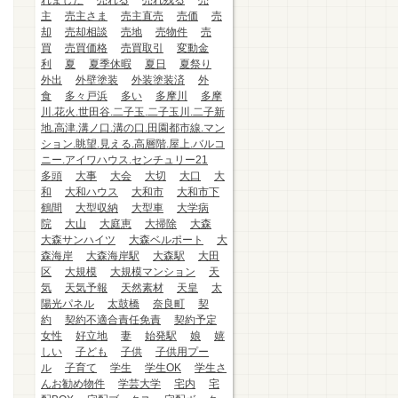
れました
売れる
売れ残る
売
主
売主さま
売主直売
売価
売
却
売却相談
売地
売物件
売
買
売買価格
売買取引
変動金
利
夏
夏季休暇
夏日
夏祭り
外出
外壁塗装
外装塗装済
外
食
多々戸浜
多い
多摩川
多摩
川.花火.世田谷.二子玉.二子玉川.二子新
地.高津.溝ノ口.溝の口.田園都市線.マン
ション.眺望.見える.高層階.屋上.バルコ
ニー.アイワハウス.センチュリー21
多頭
大事
大会
大切
大口
大
和
大和ハウス
大和市
大和市下
鶴間
大型収納
大型車
大学病
院
大山
大庭恵
大掃除
大森
大森サンハイツ
大森ベルポート
大
森海岸
大森海岸駅
大森駅
大田
区
大規模
大規模マンション
天
気
天気予報
天然素材
天皇
太
陽光パネル
太鼓橋
奈良町
契
約
契約不適合責任免責
契約予定
女性
好立地
妻
始発駅
娘
嬉
しい
子ども
子供
子供用プー
ル
子育て
学生
学生OK
学生さ
んお勧め物件
学芸大学
宅内
宅