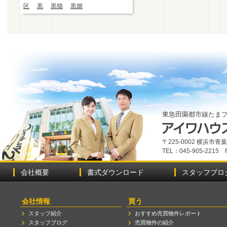
区
黒
黒猫
黒畑
東急田園都市線たま
〒225-0002 横浜市
TEL：045-905-2215 
会社概要
書式ダウンロード
スタッフブロ
会社情報
買う
スタッフ紹介
おすすめ売買物件レポート
スタッフブログ
売買物件の紹介