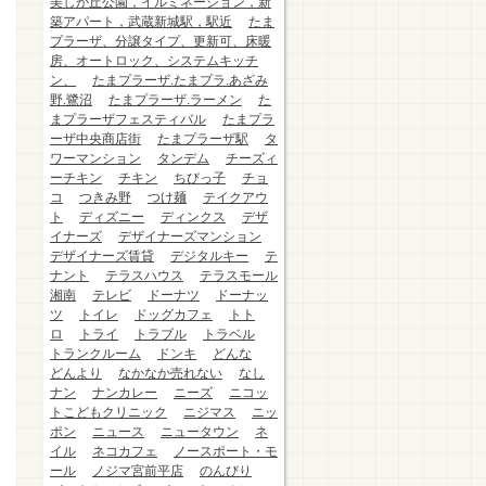
美しが丘公園，イルミネーション，新
築アパート，武蔵新城駅，駅近
たま
プラーザ、分譲タイプ、更新可、床暖
房、オートロック、システムキッチ
ン、
たまプラーザ.たまプラ.あざみ
野.鷺沼
たまプラーザ.ラーメン
た
まプラーザフェスティバル
たまプラ
ーザ中央商店街
たまプラーザ駅
タ
ワーマンション
タンデム
チーズィ
ーチキン
チキン
ちびっ子
チョ
コ
つきみ野
つけ麺
テイクアウ
ト
ディズニー
ディンクス
デザ
イナーズ
デザイナーズマンション
デザイナーズ賃貸
デジタルキー
テ
ナント
テラスハウス
テラスモール
湘南
テレビ
ドーナツ
ドーナッ
ツ
トイレ
ドッグカフェ
トト
ロ
トライ
トラブル
トラベル
トランクルーム
ドンキ
どんな
どんより
なかなか売れない
なし
ナン
ナンカレー
ニーズ
ニコッ
トこどもクリニック
ニジマス
ニッ
ポン
ニュース
ニュータウン
ネ
イル
ネコカフェ
ノースポート・モ
ール
ノジマ宮前平店
のんびり