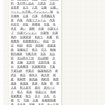
約
先行申し込み
入田浜
入谷
全世界
全力
八景
公園
公園、
ペット、お子様、マンション、猫
公
示価格
公道
六浦
共用施設充
実
内装
内装リフォーム
内見
内見可
内覧
再開発
写真
冬
冬至
凄い
函館
分譲
分譲タイ
プ
分譲マンション
分譲地
分譲
地内
分譲賃貸
初めて
初夏
初
期費用
初期費用安い
初詣
別
荘
利回
前回
前田町
前面道
路
加藤祐子
努力
労力
動物
勤労感謝
勾配天井
北区
北山
田
北山田６丁目
北山田駅
北
東
北極
北赤羽
北部市場
区
分
区画整理
区画整理地
千葉
千葉弘樹
卒業式
協議地区内
南
伊豆
南北
南向き
南大井
南
庭
南林間
南武線
南町田
南西
道路
南道路
単身
危険
即
即
入居
即入居可
原付
原付バイ
ク
収入
収益
収益ビル
収納
収納豊富
取引
古さ
古札
古
都
可
可能
台風
各種税制優
遇
吉佐美
同棲
名所
向ヶ丘遊