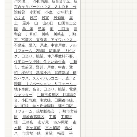
バス便、
小田急線、新百合ケ丘、新
百合ヶ丘パークハウス、３ＬＤＫ、分
譲賃貸
小野町
小鹿
少年野球
尽くす
居宅
居室
居酒屋
屋
上
屋外
山
山の日
山田富士公
園
島 孝
島孝
嵐
川口徹
川
和台
川和町
川崎
川崎市
川崎
市、宮前区、東有馬、アイワハウス、
不動産、購入、戸建、中古戸建、フル
リフォーム、2階建、駐車場、リビン
グ、日当り、眺望、仲介手数料不要、
住宅ローン控除、住まい給付金
川崎
市、宮前区、野川、戸建、中古、鷺
沼、梶が谷、武蔵小杉、武蔵新城、積
水ハウス、スカイバルコニー、庭、2
階建、リノベーション、リフォーム、
地下車庫、高台、日当り、眺望、電動
シャッター
川崎市多摩区、駐車場2
台、小田急線、南武線、田園都市線、
大井町線、向ヶ丘遊園駅、溝の口駅、
リフォーム、現地販売会
川崎市宮前
区
川崎市高津区
工事
工事現
場
工務店
市が尾
市が尾駅
市
ヶ尾
市ケ尾町
市ヶ尾駅
市バ
ス
市営地下鉄
希望
幅員
平