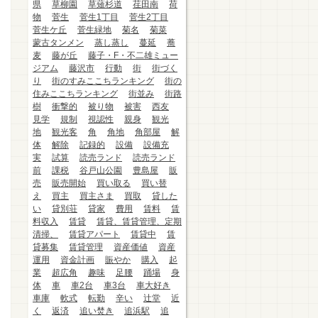
県
草柳園
草薙杉道
荏田南
荷
物
菅生
菅生1丁目
菅生2丁目
菅生ケ丘
菅生緑地
菊名
菊菜
蒙古タンメン
蒸し蒸し
蔓延
蕎
麦
藤が丘
藤子・F・不二雄ミュー
ジアム
藤沢市
行動
街
街づく
り
街のすみここちランキング
街の
住みここちランキング
街並み
街路
樹
衝撃的
被り物
被害
西友
見学
規制
視認性
親身
観光
地
観光客
角
角地
角部屋
解
体
解除
記録的
設備
設備充
実
試算
読売ランド
読売ランド
前
課税
谷戸山公園
豊島屋
販
売
販売開始
買い取る
買い替
え
買主
買主さま
買取
貸した
い
貸別荘
貸家
費用
賃料
賃
料収入
賃貸
賃貸、賃貸管理、定期
清掃、
賃貸アパート
賃貸中
賃
貸募集
賃貸管理
資産価値
資産
運用
資金計画
賑やか
購入
起
業
超広角
趣味
足腰
踊場
身
体
車
車2台
車3台
車大好き
車庫
軟式
転勤
辛い
辻堂
近
く
返済
追い焚き
追浜駅
追