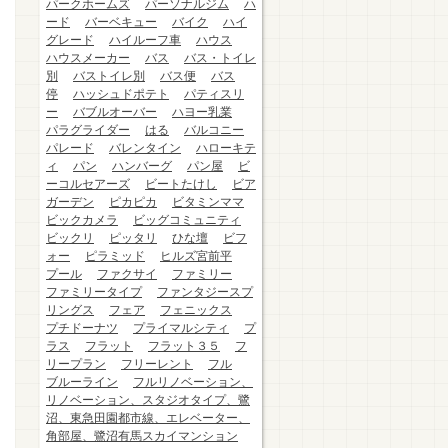
パークホームズ
パーソナルジム
ハ
ード
バーベキュー
バイク
ハイ
グレード
ハイルーフ車
ハウス
ハウスメーカー
バス
バス・トイレ
別
バストイレ別
バス便
バス
停
ハッシュドポテト
パティスリ
ー
バブルオーバー
ハヨー乳業
パラグライダー
はる
バルコニー
パレード
バレンタイン
ハローキテ
ィ
パン
ハンバーグ
パン屋
ビ
ーコルセアーズ
ビートたけし
ビア
ガーデン
ピカピカ
ビタミンママ
ビックカメラ
ビッグコミュニティ
ビックリ
ピッタリ
ひな壇
ビフ
ォー
ピラミッド
ヒルズ宮前平
プール
ファクサイ
ファミリー
ファミリータイプ
ファンタジースプ
リングス
フェア
フェニックス
プチドーナツ
プライマルシティ
プ
ラス
フラット
フラット３５
フ
リープラン
フリーレント
フル
ブルーライン
フルリノベーション、
リノベーション、スタジオタイプ、鷺
沼、東急田園都市線、エレベーター、
角部屋、鷺沼有馬スカイマンション