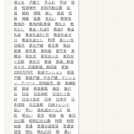
場２台
戸建て
手入れ
手頃
投
資
投資物件
折田不動公園
拡
張
挑戦
掃除
探し
接道
控
除
掲載
提案
支払い
整形地
敷地内
敷地内駐車場
敷礼０
敷
礼なし
敷金・礼金0
敷金0
敷金
礼金
敷金礼金0ヶ月
敷金礼金ゼ
ロ
敷金礼金なし
料理
新しい生
活様式
新古戸建
新古車
新品
新婚
新年度
新幹線
新庁舎
新
横浜
新生活
新百合ヶ丘
新百合
ヶ丘駅
新石川
新築
新築、駅徒
歩５分、武蔵新城、南武線
新築
2000万円代
新築マンション
新築
戸建
新築戸建、中古戸建、マンショ
ン、アパート、現地販売、猫
新綱島
駅
新緑
新規募集
施設
旗の
台
日吉
日吉本町
日当たり良
好
日当り良好
日本
日本中
日
本屈指
日立造船
日経トレンド
旨い
早い
旭化成ホームズ
旭
区
明るい
星空
映画
春
春日
台公園
昭和記念公園
時間
時間
短縮
普通
普通分譲賃貸
普通賃
貸借
晴れ
晴れの日
暇
暑い