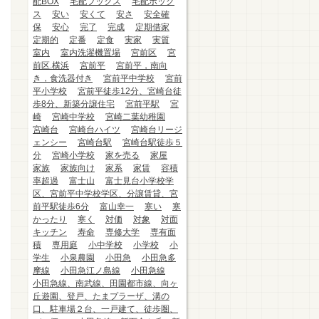
配BOX
宅配ブックス
宅配ボック
ス
安い
安くて
安さ
安全確
保
安心
完了
完成
定期借家
定期的
定番
定食
実家
実質
室内
室内洗濯機置場
宮前区
宮
前区.横浜
宮前平
宮前平，南向
き，食洗器付き
宮前平中学校
宮前
平小学校
宮前平徒歩12分、宮崎台徒
歩8分、新築分譲住宅
宮前平駅
宮
崎
宮崎中学校
宮崎二葉幼稚園
宮崎台
宮崎台ハイツ
宮崎台リージ
ェンシー
宮崎台駅
宮崎台駅徒歩５
分
宮崎小学校
家を売る
家屋
家族
家族向け
家系
家賃
容積
率超過
富士山
富士見台小学校学
区、宮前平中学校学区、分譲賃貸、宮
前平駅徒歩6分
富山幸一
寒い
寒
かったり
寒く
対価
対象
対面
キッチン
寿命
専修大学
専有面
積
専用庭
小中学校
小学校
小
学生
小泉農園
小田急
小田急多
摩線
小田急江ノ島線
小田急線
小田急線、南武線、田園都市線、向ヶ
丘遊園、登戸、たまプラーザ、溝の
口、駐車場２台、一戸建て、徒歩圏、