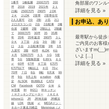
角部屋のワンルー
1番手
1種低層
2000万円
200
坪
2018
2019
2021年
２１
詳細を見る »
21帖
2500万円
290円
２DK
２Ｋ
２LDK
2世帯
2世帯住宅
2人入居可
2分
2割
２匹
2口
お申込、あ
２口ガスコンロ
2台
2台駐車
2種
住居
2週間
2階
2階以上
2階建
て
3000万円
30坪
35
35周
最寄駅から徒歩
年
35年
35年返済
390円
３Ｌ
ＤＫ
３丁目
３位
3分
3割
3
ご内見のお客様
口
３台
３台駐車可能
3年
3月
ざいますm(__
入居可
3階
40坪
4LDK
4台
いよ […]
４月
5280万円
５５
５G
5世
帯
5分
5階角部屋
6.89％
６０
詳細を見る »
㎡
60坪
67坪
６丁目
6万円
6万円以下
6帖以上
６日
70㎡
70坪
７日
8台
8帖
8月末
99
坪
9台
9月上旬
a-nation
AI査
定
ALSOK
BUBBLE
CATV
CM
Facebook
GOTO
ＧＷ
Ｇ
Ｗ営業
IH
IH2口
IHキッチン
ＩＨクッキングヒーター
ＩＫＥＡ
iphone11
JR
JR埼京線
JR横浜
線
LDK
l気候
㎡
MEGAドン・
キホーテ東名川崎店
Merengue（メ