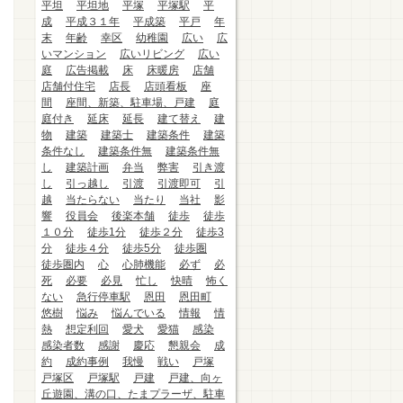
平坦
平坦地
平塚
平塚駅
平
成
平成３１年
平成築
平戸
年
末
年齢
幸区
幼稚園
広い
広
いマンション
広いリビング
広い
庭
広告掲載
床
床暖房
店舗
店舗付住宅
店長
店頭看板
座
間
座間、新築、駐車場、戸建
庭
庭付き
延床
延長
建て替え
建
物
建築
建築士
建築条件
建築
条件なし
建築条件無
建築条件無
し
建築計画
弁当
弊害
引き渡
し
引っ越し
引渡
引渡即可
引
越
当たらない
当たり
当社
影
響
役員会
後楽本舗
徒歩
徒歩
１０分
徒歩1分
徒歩２分
徒歩3
分
徒歩４分
徒歩5分
徒歩圏
徒歩圏内
心
心肺機能
必ず
必
死
必要
必見
忙し
快晴
怖く
ない
急行停車駅
恩田
恩田町
悠樹
悩み
悩んでいる
情報
情
熱
想定利回
愛犬
愛猫
感染
感染者数
感謝
慶応
懇親会
成
約
成約事例
我慢
戦い
戸塚
戸塚区
戸塚駅
戸建
戸建、向ヶ
丘遊園、溝の口、たまプラーザ、駐車