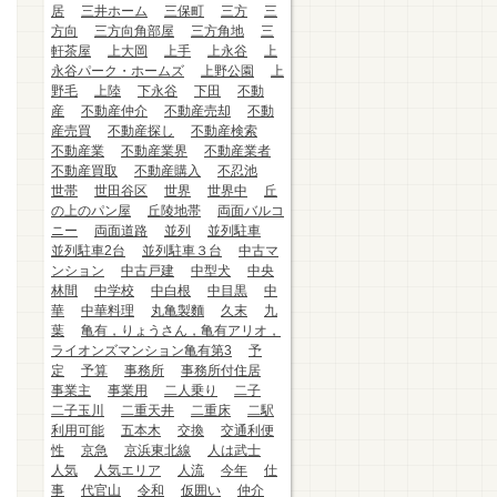
居
三井ホーム
三保町
三方
三
方向
三方向角部屋
三方角地
三
軒茶屋
上大岡
上手
上永谷
上
永谷パーク・ホームズ
上野公園
上
野毛
上陸
下永谷
下田
不動
産
不動産仲介
不動産売却
不動
産売買
不動産探し
不動産検索
不動産業
不動産業界
不動産業者
不動産買取
不動産購入
不忍池
世帯
世田谷区
世界
世界中
丘
の上のパン屋
丘陵地帯
両面バルコ
ニー
両面道路
並列
並列駐車
並列駐車2台
並列駐車３台
中古マ
ンション
中古戸建
中型犬
中央
林間
中学校
中白根
中目黒
中
華
中華料理
丸亀製麵
久末
九
葉
亀有，りょうさん，亀有アリオ，
ライオンズマンション亀有第3
予
定
予算
事務所
事務所付住居
事業主
事業用
二人乗り
二子
二子玉川
二重天井
二重床
二駅
利用可能
五本木
交換
交通利便
性
京急
京浜東北線
人は武士
人気
人気エリア
人流
今年
仕
事
代官山
令和
仮囲い
仲介