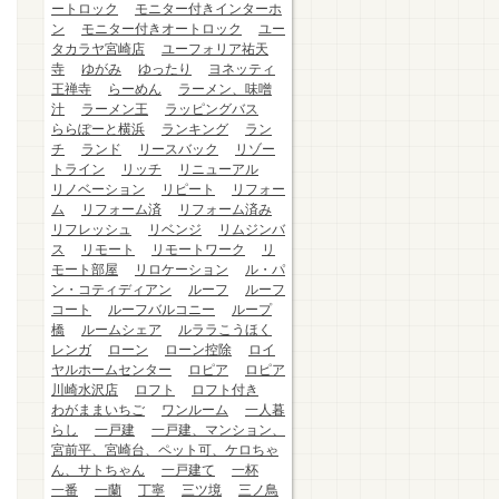
ートロック
モニター付きインターホ
ン
モニター付きオートロック
ユー
タカラヤ宮崎店
ユーフォリア祐天
寺
ゆがみ
ゆったり
ヨネッティ
王禅寺
らーめん
ラーメン、味噌
汁
ラーメン王
ラッピングバス
ららぽーと横浜
ランキング
ラン
チ
ランド
リースバック
リゾー
トライン
リッチ
リニューアル
リノベーション
リピート
リフォー
ム
リフォーム済
リフォーム済み
リフレッシュ
リベンジ
リムジンバ
ス
リモート
リモートワーク
リ
モート部屋
リロケーション
ル・パ
ン・コティディアン
ルーフ
ルーフ
コート
ルーフバルコニー
ループ
橋
ルームシェア
ルララこうほく
レンガ
ローン
ローン控除
ロイ
ヤルホームセンター
ロピア
ロピア
川崎水沢店
ロフト
ロフト付き
わがままいちご
ワンルーム
一人暮
らし
一戸建
一戸建、マンション、
宮前平、宮崎台、ペット可、ケロちゃ
ん、サトちゃん
一戸建て
一杯
一番
一蘭
丁寧
三ツ境
三ノ鳥