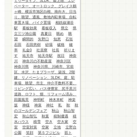
ミリータイプ、3LDK、最上階、エレ
ベーター、オートロック、グレイス鶴
ヶ峰、横浜市旭区白根、南向き、日当
り、眺望、通風、敷地内駐車場、自転
車置き場、バイク置場
相鉄線瀬谷
駅
看板効果
看板収入
県立
県
立三ツ池公園
真夏日
眺め
眺
望
瞬間的
矢野口
知恵
石垣
石田
石田悠樹
砂場
破格
確
率
礼金0
社員寮
社長
祈りま
す
祐天寺
祐天寺駅
祝日
神奈
川
神奈川の不動産屋
神奈川区
神奈川県
神奈川県、川崎市、宮前
区、水沢、たまプラーザ、築浅、2階
建、リノベーション、3LDK、庭、駐
車場、眺望、売主、仲介手数料不要、
リビング広い、バス便豊富、尻手黒川
道路、ロフト、畑、リフォーム済み、
田園風景
神明町
神木本町
神楽
坂
神様
神泉
神社
私
秋
秋
のゴールデンフェア
秋山
秋山智
宏
秋山智弘
秋葉
税制優遇
積
水ハウス
積雪
空き
空き家
空
室
空室対策
空家
立地
立野台
公園
笑顔
第５フジビル
筋ト