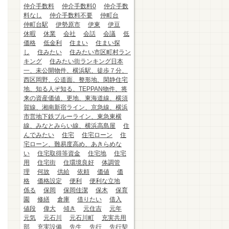
仲介手数料
仲介手数料0
仲介手数
料なし
仲介手数料不要
仲町台
仲町台駅
伊勢原市
伊東
伊豆
休暇
休業
会社
会話
会議
低
価格
低金利
住まい
住まい探
し
住みたい
住みたい市区町村ラン
キング
住みたい街ランキング日本
一、未公開物件、横浜駅、徒歩７分、
西区岡野、公道面、整形地、閑静住宅
地、知る人ぞ知る、TEPPAN物件、将
来の資産価値、更地、東海道線、横須
賀線、湘南新宿ライン、京急線、横浜
市営地下鉄ブルーライン、東急東横
線、みなとみらい線、横浜高島屋
住
んでみたい
住宅
住宅ローン
住
宅ローン、難易度高め、あきらめな
い
住宅取得等資金
住宅地
住宅
用
住宅街
住環境良好
体調管
理
何故
供給
依頼
価値
価
格
価格設定
便利
便利な立地
係る
保岡
保岡佳潔
保木
保育
園
修繕
倉庫
借りたい
借入
値段
偉大
傾き
元住吉
元年
元気
元石川
元石川町
充実共用
部
充実設備
先生
先行
先行契