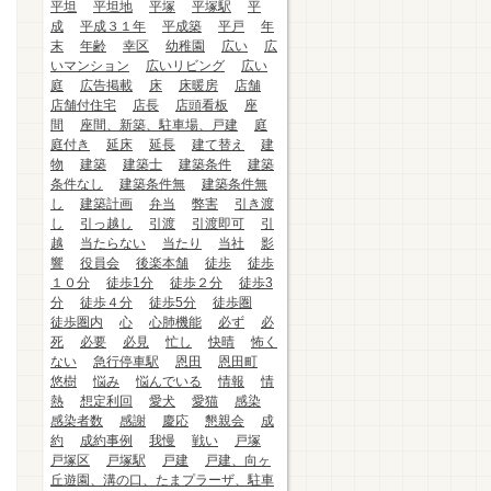
平坦
平坦地
平塚
平塚駅
平
成
平成３１年
平成築
平戸
年
末
年齢
幸区
幼稚園
広い
広
いマンション
広いリビング
広い
庭
広告掲載
床
床暖房
店舗
店舗付住宅
店長
店頭看板
座
間
座間、新築、駐車場、戸建
庭
庭付き
延床
延長
建て替え
建
物
建築
建築士
建築条件
建築
条件なし
建築条件無
建築条件無
し
建築計画
弁当
弊害
引き渡
し
引っ越し
引渡
引渡即可
引
越
当たらない
当たり
当社
影
響
役員会
後楽本舗
徒歩
徒歩
１０分
徒歩1分
徒歩２分
徒歩3
分
徒歩４分
徒歩5分
徒歩圏
徒歩圏内
心
心肺機能
必ず
必
死
必要
必見
忙し
快晴
怖く
ない
急行停車駅
恩田
恩田町
悠樹
悩み
悩んでいる
情報
情
熱
想定利回
愛犬
愛猫
感染
感染者数
感謝
慶応
懇親会
成
約
成約事例
我慢
戦い
戸塚
戸塚区
戸塚駅
戸建
戸建、向ヶ
丘遊園、溝の口、たまプラーザ、駐車