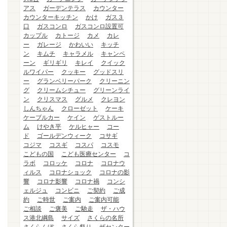
アス
ガーデンテラス
カウンター
カウンターキッチン
かけ
ガス３
口
ガスコンロ
ガスコンロ設置可
カップル
カトージ
カメ
カレ
ー
ガレージ
かわいい
キッチ
ン
キムチ
キャラメル
キャンペ
ーン
ギリギリ
キレイ
クイック
ルワイパー
クッキー
グッドスリ
ー
グランベリーパーク
クリーニン
グ
クリームシチュー
グリーンライ
ン
クリスマス
グルメ
クレヨン
しんちゃん
クローゼット
ケーキ
ケーブルカー
ケイン
ゲストルー
ム
けやき平
ケルヒャー
コー
ド
ゴールデンウィーク
コサギ
コジマ
コスギ
コスパ
コスモ
こどもの国
こども医療センター
コ
ラボ
コロッケ
コロナ
コロナウ
ィルス
コロナショック
コロナの影
響
コロナ影響
コロナ禍
コンシ
ェルジュ
コンビニ
ご契約
ご成
約
ご時世
ご案内
ご案内可能
ご相談
ご褒美
ご馳走
ザ・ハウ
ス港北綱島
サイズ
さくらの名所