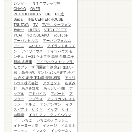
レンゲ）
ＮＴＴフレッツ光
OHAYO
OVER
PETITDOUNUTS
QR
RC造
Suica
THE CENTER HOUSE
TSUTAYA
TV
TVモニターフォン
Twitter
ULTRA
ViTO COFFEE
YCAT
YOTSUBAKO
YouTube
アーバンヒルズ
アーバンフォルム
アイス
あいたい
アイランドキッチ
ン
アイワハウス
アイワハウス.セ
ンチュリー21.たまプラ.高津.台風.二子
新地.多摩川
アイワハウス.たまプラ.
たまプラーザ.田園都市線.急行.住まい
探し.条件.安い.マンション.戸建て.子ど
も.自立.老後.不動産.売買.相談
アイワ
ハウス株式会社
アクセント
あざみ
野
あざみ野駅
あっという間
ア
ップル
アドバイス
アパート
ア
フター
アプラス
アメリカンレスト
ラン
アルヒ
アンパンマン
イク
スピアリ
いくら
イケア
いすゞ
自動車
イタリアン・グレイハウン
ド
いちご
いちごのデニッシュ
イトーヨーカ堂
イメージ
イルミネ
ーション
インスタ
インターネッ