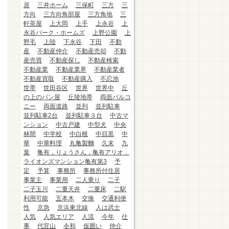
居
三井ホーム
三保町
三方
三
方向
三方向角部屋
三方角地
三
軒茶屋
上大岡
上手
上永谷
上
永谷パーク・ホームズ
上野公園
上
野毛
上陸
下永谷
下田
不動
産
不動産仲介
不動産売却
不動
産売買
不動産探し
不動産検索
不動産業
不動産業界
不動産業者
不動産買取
不動産購入
不忍池
世帯
世田谷区
世界
世界中
丘
の上のパン屋
丘陵地帯
両面バルコ
ニー
両面道路
並列
並列駐車
並列駐車2台
並列駐車３台
中古マ
ンション
中古戸建
中型犬
中央
林間
中学校
中白根
中目黒
中
華
中華料理
丸亀製麵
久末
九
葉
亀有，りょうさん，亀有アリオ，
ライオンズマンション亀有第3
予
定
予算
事務所
事務所付住居
事業主
事業用
二人乗り
二子
二子玉川
二重天井
二重床
二駅
利用可能
五本木
交換
交通利便
性
京急
京浜東北線
人は武士
人気
人気エリア
人流
今年
仕
事
代官山
令和
仮囲い
仲介