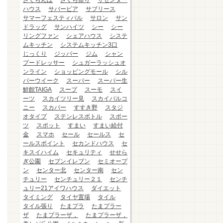
さくらんぼ
さくら祭り
ザセンター
ハウス
サバービア
サブリース
サマーフェスティバル
サロン
サン
ドラッグ
サンハイツ
シー
シー
リングファン
シェアハウス
システ
ムキッチン
システムキッチン3口
じっくり
ジッパー
ジム
シャン
プードレッサー
シュガーラッシュオ
ンライン
ショッピングモール
シル
バーウイーク
スーパー
スーパー生
鮮館TAIGA
スープ
スーモ
スイ
ーツ
スカイツリー見
スカイバルコ
ニー
スカパー
すすき野
スタジ
オタイプ
ステンレスボトル
スポー
ツ
スポット
すまい
すまい給付
金
スマホ
セール
セールス
セ
ールスポイント
セカンドハウス
セ
キスイハイム
セキュリティ
せせら
ぎ公園
セブンイレブン
セミオープ
ン
センター北
センター南
セン
チュリー
センチュリー２１
センチ
ュリー21アイワハウス
ダイエット
タイミング
タイヤ置場
タイル
タイル張り
たまプラ
たまプラー
ザ
たまプラーザ，
たまプラーザ，