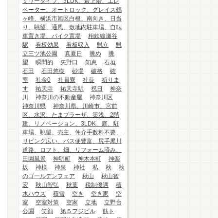
ミリータイプ、3LDK、最上階、エレ
ベーター、オートロック、グレイス鶴
ヶ峰、横浜市旭区白根、南向き、日当
り、眺望、通風、敷地内駐車場、自転
車置き場、バイク置場
相鉄線瀬谷
駅
看板効果
看板収入
県立
県
立三ツ池公園
真夏日
眺め
眺
望
瞬間的
矢野口
知恵
石垣
石田
石田悠樹
砂場
破格
確
率
礼金0
社員寮
社長
祈りま
す
祐天寺
祐天寺駅
祝日
神奈
川
神奈川の不動産屋
神奈川区
神奈川県
神奈川県、川崎市、宮前
区、水沢、たまプラーザ、築浅、2階
建、リノベーション、3LDK、庭、駐
車場、眺望、売主、仲介手数料不要、
リビング広い、バス便豊富、尻手黒川
道路、ロフト、畑、リフォーム済み、
田園風景
神明町
神木本町
神楽
坂
神様
神泉
神社
私
秋
秋
のゴールデンフェア
秋山
秋山智
宏
秋山智弘
秋葉
税制優遇
積
水ハウス
積雪
空き
空き家
空
室
空室対策
空家
立地
立野台
公園
笑顔
第５フジビル
筋ト