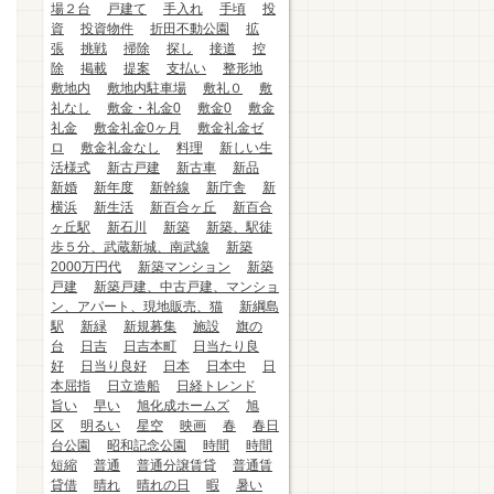
場２台
戸建て
手入れ
手頃
投
資
投資物件
折田不動公園
拡
張
挑戦
掃除
探し
接道
控
除
掲載
提案
支払い
整形地
敷地内
敷地内駐車場
敷礼０
敷
礼なし
敷金・礼金0
敷金0
敷金
礼金
敷金礼金0ヶ月
敷金礼金ゼ
ロ
敷金礼金なし
料理
新しい生
活様式
新古戸建
新古車
新品
新婚
新年度
新幹線
新庁舎
新
横浜
新生活
新百合ヶ丘
新百合
ヶ丘駅
新石川
新築
新築、駅徒
歩５分、武蔵新城、南武線
新築
2000万円代
新築マンション
新築
戸建
新築戸建、中古戸建、マンショ
ン、アパート、現地販売、猫
新綱島
駅
新緑
新規募集
施設
旗の
台
日吉
日吉本町
日当たり良
好
日当り良好
日本
日本中
日
本屈指
日立造船
日経トレンド
旨い
早い
旭化成ホームズ
旭
区
明るい
星空
映画
春
春日
台公園
昭和記念公園
時間
時間
短縮
普通
普通分譲賃貸
普通賃
貸借
晴れ
晴れの日
暇
暑い