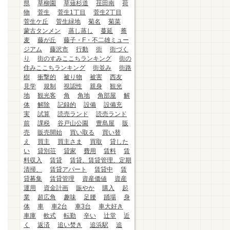
県
草柳園
草薙杉道
荏田南
荷
物
菅生
菅生1丁目
菅生2丁目
菅生ケ丘
菅生緑地
菊名
菊菜
蒙古タンメン
蒸し蒸し
蔓延
蕎
麦
藤が丘
藤子・F・不二雄ミュー
ジアム
藤沢市
行動
街
街づく
り
街のすみここちランキング
街の
住みここちランキング
街並み
街路
樹
衝撃的
被り物
被害
西友
見学
規制
視認性
親身
観光
地
観光客
角
角地
角部屋
解
体
解除
記録的
設備
設備充
実
試算
読売ランド
読売ランド
前
課税
谷戸山公園
豊島屋
販
売
販売開始
買い取る
買い替
え
買主
買主さま
買取
貸した
い
貸別荘
貸家
費用
賃料
賃
料収入
賃貸
賃貸、賃貸管理、定期
清掃、
賃貸アパート
賃貸中
賃
貸募集
賃貸管理
資産価値
資産
運用
資金計画
賑やか
購入
起
業
超広角
趣味
足腰
踊場
身
体
車
車2台
車3台
車大好き
車庫
軟式
転勤
辛い
辻堂
近
く
返済
追い焚き
追浜駅
追