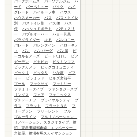
パークホームズ
パーソナルジム
ハ
ード
バーベキュー
バイク
ハイ
グレード
ハイルーフ車
ハウス
ハウスメーカー
バス
バス・トイレ
別
バストイレ別
バス便
バス
停
ハッシュドポテト
パティスリ
ー
バブルオーバー
ハヨー乳業
パラグライダー
はる
バルコニー
パレード
バレンタイン
ハローキテ
ィ
パン
ハンバーグ
パン屋
ビ
ーコルセアーズ
ビートたけし
ビア
ガーデン
ピカピカ
ビタミンママ
ビックカメラ
ビッグコミュニティ
ビックリ
ピッタリ
ひな壇
ビフ
ォー
ピラミッド
ヒルズ宮前平
プール
ファクサイ
ファミリー
ファミリータイプ
ファンタジースプ
リングス
フェア
フェニックス
プチドーナツ
プライマルシティ
プ
ラス
フラット
フラット３５
フ
リープラン
フリーレント
フル
ブルーライン
フルリノベーション、
リノベーション、スタジオタイプ、鷺
沼、東急田園都市線、エレベーター、
角部屋、鷺沼有馬スカイマンション