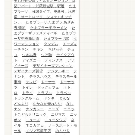
美しが丘公園，イルミネーション，新
築アパート，武蔵新城駅，駅近
たま
プラーザ、分譲タイプ、更新可、床暖
房、オートロック、システムキッチ
ン、
たまプラーザ.たまプラ.あざみ
野.鷺沼
たまプラーザ.ラーメン
た
まプラーザフェスティバル
たまプラ
ーザ中央商店街
たまプラーザ駅
タ
ワーマンション
タンデム
チーズィ
ーチキン
チキン
ちびっ子
チョ
コ
つきみ野
つけ麺
テイクアウ
ト
ディズニー
ディンクス
デザ
イナーズ
デザイナーズマンション
デザイナーズ賃貸
デジタルキー
テ
ナント
テラスハウス
テラスモール
湘南
テレビ
ドーナツ
ドーナッ
ツ
トイレ
ドッグカフェ
トト
ロ
トライ
トラブル
トラベル
トランクルーム
ドンキ
どんな
どんより
なかなか売れない
なし
ナン
ナンカレー
ニーズ
ニコッ
トこどもクリニック
ニジマス
ニッ
ポン
ニュース
ニュータウン
ネ
イル
ネコカフェ
ノースポート・モ
ール
ノジマ宮前平店
のんびり