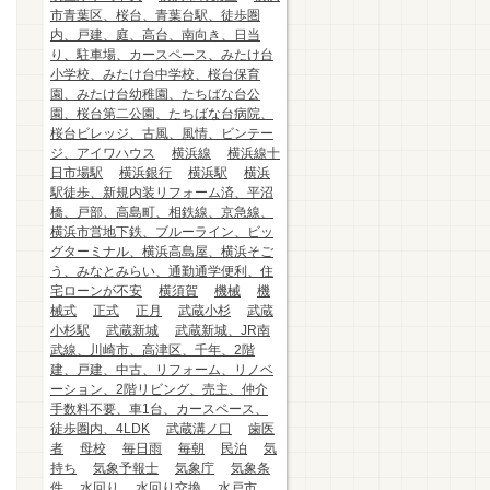
市青葉区、桜台、青葉台駅、徒歩圏
内、戸建、庭、高台、南向き、日当
り、駐車場、カースペース、みたけ台
小学校、みたけ台中学校、桜台保育
園、みたけ台幼稚園、たちばな台公
園、桜台第二公園、たちばな台病院、
桜台ビレッジ、古風、風情、ビンテー
ジ、アイワハウス
横浜線
横浜線十
日市場駅
横浜銀行
横浜駅
横浜
駅徒歩、新規内装リフォーム済、平沼
橋、戸部、高島町、相鉄線、京急線、
横浜市営地下鉄、ブルーライン、ビッ
グターミナル、横浜高島屋、横浜そご
う、みなとみらい、通勤通学便利、住
宅ローンが不安
横須賀
機械
機
械式
正式
正月
武蔵小杉
武蔵
小杉駅
武蔵新城
武蔵新城、JR南
武線、川崎市、高津区、千年、2階
建、戸建、中古、リフォーム、リノベ
ーション、2階リビング、売主、仲介
手数料不要、車1台、カースペース、
徒歩圏内、4LDK
武蔵溝ノ口
歯医
者
母校
毎日雨
毎朝
民泊
気
持ち
気象予報士
気象庁
気象条
件
水回り
水回り交換
水戸市