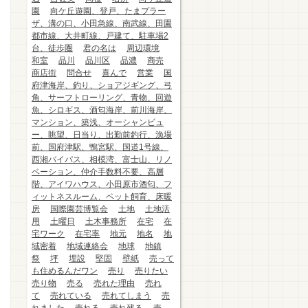
園
向ケ丘遊園、登戸、たまプラー
ザ、溝の口、小田急線、南武線、田園
都市線、大井町線、戸建て、駐車場2
台、徒歩圏
君の名は
周辺環境
和室
品川
品川区
品濃
商売
商店街
問合せ
喜んで
営業
国
府津海岸、釣り、ショアジギング、弓
角、サーフトローリング、青物、回遊
魚、シロギス、酒匂海岸、前川海岸、
マンション、築浅、オーシャンビュ
ー、眺望、日当り、出勤前釣行、漁場
前、国府津駅、鴨宮駅、国道1号線、
西湘バイパス、相模湾、富士山、リノ
ベーション、仲介手数料不要、高層
階、アイワハウス、小田原市酒匂、フ
ィットネスルーム、ペット飼育、床暖
房
国際園芸博覧会
土地
土地活
用
土曜日
土木事務所
在宅
在
宅ワーク
在宅率
地元
地名
地
域密着
地域連絡会
地球
地鎮
祭
坪
埋設
堅固
壁紙
売って
も住めるんだワン
売り
売りたい
売り物
売る
売れた理由
売れ
て
売れている
売れてしまう
売