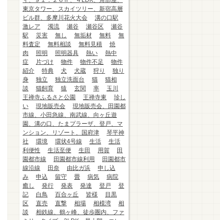
ィ、９１．２６㎡、４LDK、角部屋、
東京タワー、スカイツリー、新宿高層
ビル群、多摩川花火大会
溝の口駅
激レア
濁流
瀬谷
瀬谷区
瀬谷
駅
災害
無し
無垢材
無料
無
料査定
無料相談
無料見積
焼
肉
照明
照明器具
熱い
熱中
症
片づけ
物件
物件不足
物件
紹介
特典
犬
犬蔵
狩り
独り
身
独立
独立洗面台
猫
猫相
談
猫飼育
猿
玄関
率
玉川
王禅寺ふるさと公園
王禅寺東
珍し
い
現地販売会
現地販売会、田園都
市線、小田急線、南武線、向ヶ丘遊
園、溝の口、たまプラーザ、登戸、マ
ンション、リゾート、国府津
琴平神
社
環境
環状4号線
生活
生活
利便性
生活至便
生田
用賀
田
園都市線
田園都市線利用
田園都市
線沿線
田奈
由比ガ浜
申し込
み
申込
留守
畳
病気
病院
癒し
発行
発表
発達
登戸
登
記
白鳥
百合ヶ丘
皆様
目黒
区
直売
直撃
相場
相模湾
相
談
相鉄線、鶴ヶ峰、徒歩圏内、ファ