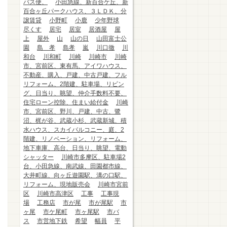
バス便、
小田急線、新百合ケ丘、新
百合ヶ丘パークハウス、３ＬＤＫ、分
譲賃貸
小野町
小鹿
少年野球
尽くす
居宅
居室
居酒屋
屋
上
屋外
山
山の日
山田富士公
園
島 孝
島孝
嵐
川口徹
川
和台
川和町
川崎
川崎市
川崎
市、宮前区、東有馬、アイワハウス、
不動産、購入、戸建、中古戸建、フル
リフォーム、2階建、駐車場、リビン
グ、日当り、眺望、仲介手数料不要、
住宅ローン控除、住まい給付金
川崎
市、宮前区、野川、戸建、中古、鷺
沼、梶が谷、武蔵小杉、武蔵新城、積
水ハウス、スカイバルコニー、庭、2
階建、リノベーション、リフォーム、
地下車庫、高台、日当り、眺望、電動
シャッター
川崎市多摩区、駐車場2
台、小田急線、南武線、田園都市線、
大井町線、向ヶ丘遊園駅、溝の口駅、
リフォーム、現地販売会
川崎市宮前
区
川崎市高津区
工事
工事現
場
工務店
市が尾
市が尾駅
市
ヶ尾
市ケ尾町
市ヶ尾駅
市バ
ス
市営地下鉄
希望
幅員
平