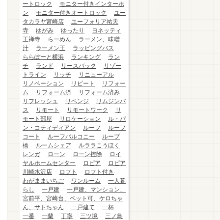
ートロック
モニター付きインターホ
ン
モニター付きオートロック
ユー
タカラヤ宮崎店
ユーフォリア祐天
寺
ゆがみ
ゆったり
ヨネッティ
王禅寺
らーめん
ラーメン、味噌
汁
ラーメン王
ラッピングバス
ららぽーと横浜
ランキング
ラン
チ
ランド
リースバック
リゾー
トライン
リッチ
リニューアル
リノベーション
リピート
リフォー
ム
リフォーム済
リフォーム済み
リフレッシュ
リベンジ
リムジンバ
ス
リモート
リモートワーク
リ
モート部屋
リロケーション
ル・パ
ン・コティディアン
ルーフ
ルーフ
コート
ルーフバルコニー
ループ
橋
ルームシェア
ルララこうほく
レンガ
ローン
ローン控除
ロイ
ヤルホームセンター
ロピア
ロピア
川崎水沢店
ロフト
ロフト付き
わがままいちご
ワンルーム
一人暮
らし
一戸建
一戸建、マンション、
宮前平、宮崎台、ペット可、ケロちゃ
ん、サトちゃん
一戸建て
一杯
一番
一蘭
丁寧
三ツ境
三ノ鳥