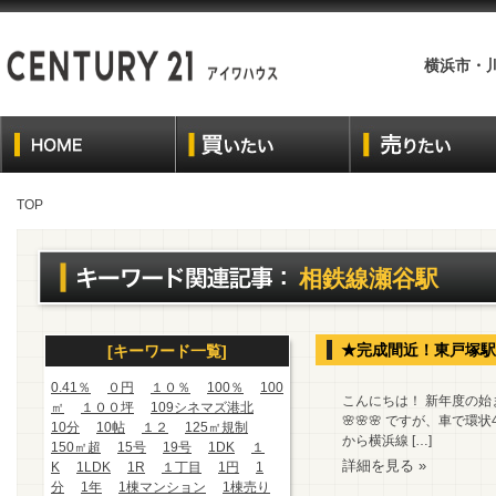
横浜市・
TOP
相鉄線瀬谷駅
★完成間近！東戸塚駅
[キーワード一覧]
0.41％
０円
１０％
100％
100
こんにちは！ 新年度の
㎡
１００坪
109シネマズ港北
🌸🌸🌸 ですが、車
10分
10帖
１２
125㎡規制
から横浜線 […]
150㎡超
15号
19号
1DK
１
詳細を見る »
K
1LDK
1R
１丁目
1円
1
分
1年
1棟マンション
1棟売り