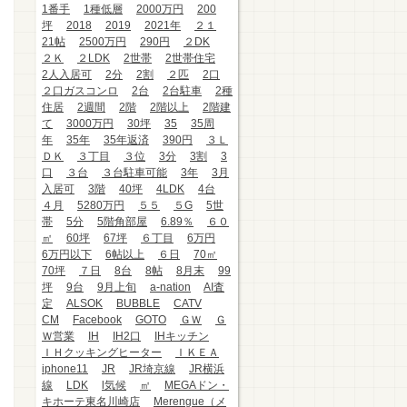
1番手
1種低層
2000万円
200
坪
2018
2019
2021年
２１
21帖
2500万円
290円
２DK
２Ｋ
２LDK
2世帯
2世帯住宅
2人入居可
2分
2割
２匹
2口
２口ガスコンロ
2台
2台駐車
2種
住居
2週間
2階
2階以上
2階建
て
3000万円
30坪
35
35周
年
35年
35年返済
390円
３Ｌ
ＤＫ
３丁目
３位
3分
3割
3
口
３台
３台駐車可能
3年
3月
入居可
3階
40坪
4LDK
4台
４月
5280万円
５５
５G
5世
帯
5分
5階角部屋
6.89％
６０
㎡
60坪
67坪
６丁目
6万円
6万円以下
6帖以上
６日
70㎡
70坪
７日
8台
8帖
8月末
99
坪
9台
9月上旬
a-nation
AI査
定
ALSOK
BUBBLE
CATV
CM
Facebook
GOTO
ＧＷ
Ｇ
Ｗ営業
IH
IH2口
IHキッチン
ＩＨクッキングヒーター
ＩＫＥＡ
iphone11
JR
JR埼京線
JR横浜
線
LDK
l気候
㎡
MEGAドン・
キホーテ東名川崎店
Merengue（メ