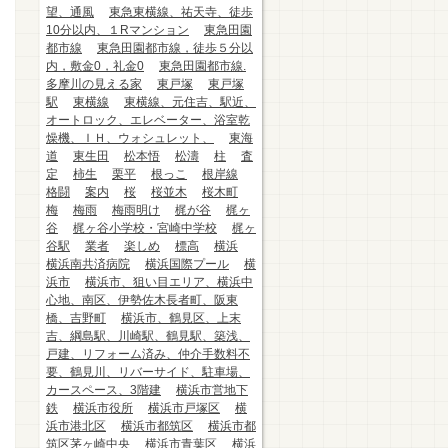
望、通風
東急東横線、祐天寺、徒歩
10分以内、１Rマンション
東急田園
都市線
東急田園都市線，徒歩５分以
内，敷金0，礼金0
東急田園都市線.
多摩川の見える家
東戸塚
東戸塚
駅
東横線
東横線、元住吉、駅近、
オートロック、エレベーター、浴室乾
燥機、ＩＨ、ウォシュレット、
東海
道
東生田
松本悟
松濤
柱
査
定
柿生
栗平
根っこ
根岸線
格闘
案内
桜
桜並木
桜木町
梅
梅雨
梅雨明け
梶が谷
梶ヶ
谷
梶ヶ谷小学校・宮崎中学校
梶ヶ
谷駅
業者
楽しめ
標高
横浜
横浜南共済病院
横浜国際プール
横
浜市
横浜市、狙い目エリア、横浜中
心地、南区、伊勢佐木長者町、阪東
橋、吉野町
横浜市、鶴見区、上末
吉、綱島駅、川崎駅、鶴見駅、築浅、
戸建、リフォーム済み、仲介手数料不
要、鶴見川、リバーサイド、駐車場、
カースペース、3階建
横浜市営地下
鉄
横浜市役所
横浜市戸塚区
横
浜市港北区
横浜市都筑区
横浜市都
筑区茅ヶ崎中央
横浜市青葉区
横浜