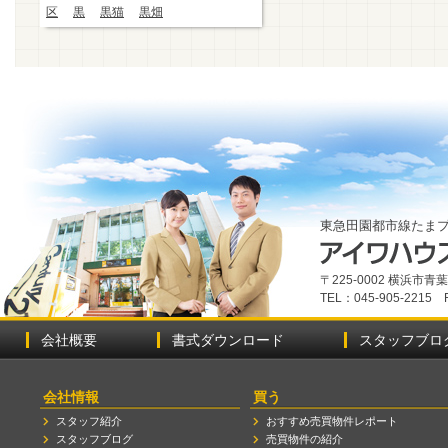
区
黒
黒猫
黒畑
東急田園都市線たま
〒225-0002 横浜市
TEL：045-905-2215 
会社概要
書式ダウンロード
スタッフブロ
会社情報
買う
スタッフ紹介
おすすめ売買物件レポート
スタッフブログ
売買物件の紹介