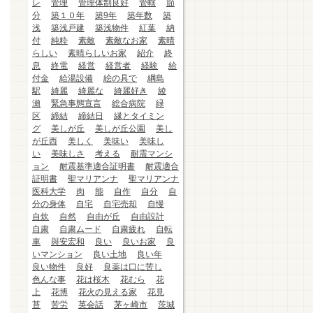
レ
管理
管理体制良好
管轄
節
分
築１０年
築9年
築年数
築
浅
築浅戸建
築浅物件
紅葉
納
付
純粋
素敵
素敵なお家
素晴
らしい
素晴らしいお家
紹介
終
息
終電
経営
経営者
経験
給
付金
給湯設備
絵の具で
綱島
駅
綺麗
綺麗な
綺麗好き
綾
瀬
緊急事態宣言
総合病院
緑
区
締結
締結日
縁とタイミン
グ
美しが丘
美しが丘公園
美し
が丘西
美しく
美味い
美味し
い
美味しさ
考える
耐震マンシ
ョン
耐震基準適合証明書
耐震適合
証明書
聖マリアンナ
聖マリアンナ
医科大学
肉
能
自作
自分
自
分の身体
自宅
自宅売却
自慢
自炊
自然
自由が丘
自由設計
自粛
自粛ムード
自粛疲れ
自転
車
與安宏和
良い
良いお家
良
いマンション
良い土地
良い年
良い物件
良好
良薬は口に苦し
色んな事
花は桜木
花むら
花
上
花博
花火の見える家
花見
苔
苦労
英会話
茅ヶ崎市
茨城