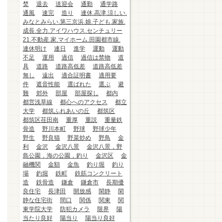
焚
退去
送迎会
通勤
通学路
通風
速完
造り
連休.高津.涼しい.
みなとみらい.第三京浜.娘.子ども.家族.
成長.全力.アイワハウス.センチュリー
21.不動産.家.マイホーム.田園都市線.
連休明け
連日
進学
運動
運動
不足
運用
過信
過信は禁物
道
具
道路
道路高低差
道路高低差
無し
遠出
適合証明書
適用要
件
遮音性能
選ばれた
選ぶ
避
難
郊外
部屋
部屋探し
都内
都営浅草線
都心へのアクセス
都立
大学
都筑ふれあいの丘
都筑区
都筑区荏田南
重厚
重説
重量鉄
骨造
野川本町
野球
野球少年
野生
野良猫
野菜炒め
野鳥
金
利
金沢
金沢八景
金沢八景，野
島公園，海の公園，釣り
金沢区
金
融機関
金額
金魚
釣り堀
釣り
場
釣堀
鉄町
鉄筋コンクリート
造
鉄骨造
鎌倉
鎌倉市
長期優
良住宅
長津田
開放感
閑静
閑
静な住宅街
間口
関係
関東
関
東学院大学
防犯カメラ
限界
陽
当たり良好
陽当り
陽当り良好