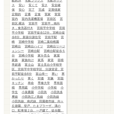
配BOX
宅配ブックス
宅配ボック
ス
安い
安くて
安さ
安全確
保
安心
完了
完成
定期借家
定期的
定番
定食
実家
実質
室内
室内洗濯機置場
宮前区
宮
前区.横浜
宮前平
宮前平，南向
き，食洗器付き
宮前平中学校
宮前
平小学校
宮前平徒歩12分、宮崎台徒
歩8分、新築分譲住宅
宮前平駅
宮
崎
宮崎中学校
宮崎二葉幼稚園
宮崎台
宮崎台ハイツ
宮崎台リージ
ェンシー
宮崎台駅
宮崎台駅徒歩５
分
宮崎小学校
家を売る
家屋
家族
家族向け
家系
家賃
容積
率超過
富士山
富士見台小学校学
区、宮前平中学校学区、分譲賃貸、宮
前平駅徒歩6分
富山幸一
寒い
寒
かったり
寒く
対価
対象
対面
キッチン
寿命
専修大学
専有面
積
専用庭
小中学校
小学校
小
学生
小泉農園
小田急
小田急多
摩線
小田急江ノ島線
小田急線
小田急線、南武線、田園都市線、向ヶ
丘遊園、登戸、たまプラーザ、溝の
口、駐車場２台、一戸建て、徒歩圏、