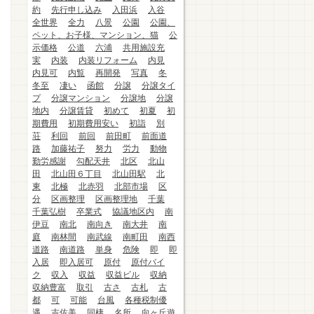
約
先行申し込み
入田浜
入谷
全世界
全力
八景
公園
公園、
ペット、お子様、マンション、猫
公
示価格
公道
六浦
共用施設充
実
内装
内装リフォーム
内見
内見可
内覧
再開発
写真
冬
冬至
凄い
函館
分譲
分譲タイ
プ
分譲マンション
分譲地
分譲
地内
分譲賃貸
初めて
初夏
初
期費用
初期費用安い
初詣
別
荘
利回
前回
前田町
前面道
路
加藤祐子
努力
労力
動物
勤労感謝
勾配天井
北区
北山
田
北山田６丁目
北山田駅
北
東
北極
北赤羽
北部市場
区
分
区画整理
区画整理地
千葉
千葉弘樹
卒業式
協議地区内
南
伊豆
南北
南向き
南大井
南
庭
南林間
南武線
南町田
南西
道路
南道路
単身
危険
即
即
入居
即入居可
原付
原付バイ
ク
収入
収益
収益ビル
収納
収納豊富
取引
古さ
古札
古
都
可
可能
台風
各種税制優
遇
吉佐美
同棲
名所
向ヶ丘遊