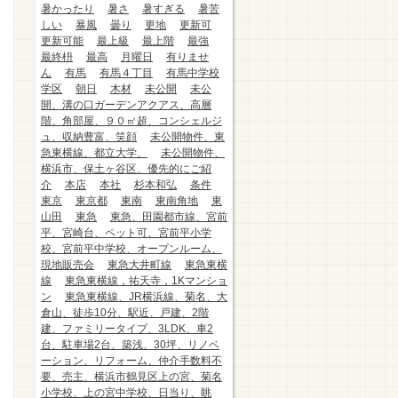
暑かったり
暑さ
暑すぎる
暑苦
しい
暴風
曇り
更地
更新可
更新可能
最上級
最上階
最強
最終枡
最高
月曜日
有りませ
ん
有馬
有馬４丁目
有馬中学校
学区
朝日
木材
未公開
未公
開、溝の口ガーデンアクアス、高層
階、角部屋、９０㎡超、コンシェルジ
ュ、収納豊富、笑顔
未公開物件、東
急東横線、都立大学、
未公開物件、
横浜市、保土ヶ谷区、優先的にご紹
介
本店
本社
杉本和弘
条件
東京
東京都
東南
東南角地
東
山田
東急
東急、田園都市線、宮前
平、宮崎台、ペット可、宮前平小学
校、宮前平中学校、オープンルーム、
現地販売会
東急大井町線
東急東横
線
東急東横線，祐天寺，1Kマンショ
ン
東急東横線、JR横浜線、菊名、大
倉山、徒歩10分、駅近、戸建、2階
建、ファミリータイプ、3LDK、車2
台、駐車場2台、築浅、30坪、リノベ
ーション、リフォーム、仲介手数料不
要、売主、横浜市鶴見区上の宮、菊名
小学校、上の宮中学校、日当り、眺