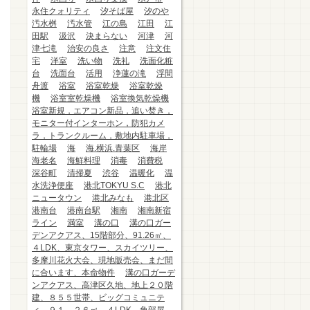
永住クォリティ
汐そば屋
汐のや
汚水桝
汚水管
江の島
江田
江
田駅
汲沢
決まらない
河津
河
津七滝
治安の良さ
注意
注文住
宅
洋室
洗い物
洗礼
洗面化粧
台
洗面台
活用
浄蓮の滝
浮間
舟渡
浴室
浴室乾燥
浴室乾燥
機
浴室室乾燥機
浴室換気乾燥機
浴室新規，エアコン新品，追い焚き，
モニター付インターホン，防犯カメ
ラ，トランクルーム，敷地内駐車場，
駐輪場
海
海.横浜.青葉区
海岸
海老名
海鮮料理
消毒
消費税
深谷町
清掃夏
渋谷
温暖化
温
水洗浄便座
港北TOKYU S.C
港北
ニュータウン
港北みなも
港北区
港南台
港南台駅
湘南
湘南新宿
ライン
満室
溝の口
溝の口ガー
デンアクアス、15階部分、91.26㎡、
４LDK、東京タワー、スカイツリー、
多摩川花火大会、現地販売会、まだ間
に合います、本命物件
溝の口ガーデ
ンアクアス、高津区久地、地上２０階
建、８５５世帯、ビッグコミュニテ