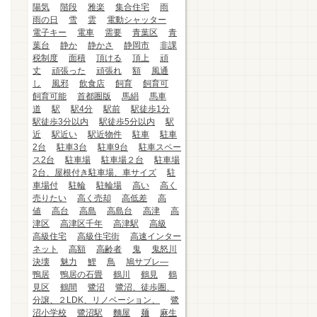
陽気
階段
雅楽
集合住宅
雨
雨の日
雪
雲
電動シャッター
電子キー
電車
需要
青葉区
青
葉台
静か
静かさ
静岡市
非課
税制度
面積
頂ける
頂上
頑
丈
頑張った
頑張れ
額
風通
し
風邪
飲食店
飼育
飼育可
飼育可能
首都圏版
馬絹
馬車
道
駅
駅4分
駅前
駅徒歩1分
駅徒歩3分以内
駅徒歩5分以内
駅
近
駅近い
駅近物件
駐車
駐車
2台
駐車3台
駐車9台
駐車スペー
ス2台
駐車場
駐車場２台
駐車場
2台、屋根付き駐車場、車サイズ
駐
車場付
駐輪
駐輪場
高い
高く
売りたい
高く売却
高低差
高
値
高台
高島
高島台
高津
高
津区
高津区千年
高津駅
高級
高級住宅
高級住宅街
高速インター
ネット
高額
高齢者
鬼
鬼怒川
決壊
魅力
鯉
鳥
鳩サブレ―
鴨居
鴨居の石畳
鶴川
鶴見
鶴
見区
鶴間
鷺沼
鷺沼、徒歩圏、
分譲、２LDK、リノベーション、
鷺
沼小学校
鷺沼駅
麵屋
麺
麻生