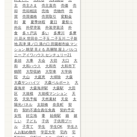
れました
売れる
売れ残る
売
主
売主さま
売主直売
売価
売
却
売却相談
売地
売物件
売
買
売買価格
売買取引
変動金
利
夏
夏季休暇
夏日
夏祭り
外出
外壁塗装
外装塗装済
外
食
多々戸浜
多い
多摩川
多摩
川.花火.世田谷.二子玉.二子玉川.二子新
地.高津.溝ノ口.溝の口.田園都市線.マン
ション.眺望.見える.高層階.屋上.バルコ
ニー.アイワハウス.センチュリー21
多頭
大事
大会
大切
大口
大
和
大和ハウス
大和市
大和市下
鶴間
大型収納
大型車
大学病
院
大山
大庭恵
大掃除
大森
大森サンハイツ
大森ベルポート
大
森海岸
大森海岸駅
大森駅
大田
区
大規模
大規模マンション
天
気
天気予報
天然素材
天皇
太
陽光パネル
太鼓橋
奈良町
契
約
契約不適合責任免責
契約予定
女性
好立地
妻
始発駅
娘
嬉
しい
子ども
子供
子供用プー
ル
子育て
学生
学生OK
学生さ
んお勧め物件
学芸大学
宅内
宅