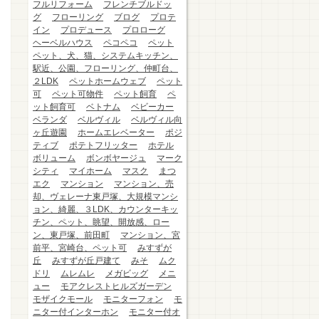
フルリフォーム
フレンチブルドッ
グ
フローリング
ブログ
プロテ
イン
プロデュース
プロローグ
ヘーベルハウス
ペコペコ
ペット
ペット、犬、猫、システムキッチン、
駅近、公園、フローリング、仲町台、
２LDK
ペットホームウェブ
ペット
可
ペット可物件
ペット飼育
ペ
ット飼育可
ベトナム
ベビーカー
ベランダ
ベルヴィル
ベルヴィル向
ヶ丘遊園
ホームエレベーター
ポジ
ティブ
ポテトフリッター
ホテル
ボリューム
ボンボヤージュ
マーク
シティ
マイホーム
マスク
まつ
エク
マンション
マンション、売
却、ヴェレーナ東戸塚、大規模マンシ
ョン、綺麗、３LDK、カウンターキッ
チン、ペット、眺望、開放感、ロー
ン、東戸塚、前田町
マンション、宮
前平、宮崎台、ペット可
みすずが
丘
みすずが丘戸建て
みそ
ムク
ドリ
ムレムレ
メガビッグ
メニ
ュー
モアクレストヒルズガーデン
モザイクモール
モニターフォン
モ
ニター付インターホン
モニター付オ