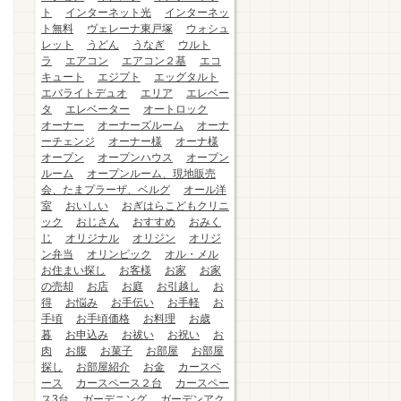
ト
インターネット光
インターネッ
ト無料
ヴェレーナ東戸塚
ウォシュ
レット
うどん
うなぎ
ウルト
ラ
エアコン
エアコン２基
エコ
キュート
エジプト
エッグタルト
エバライトデュオ
エリア
エレベー
タ
エレベーター
オートロック
オーナー
オーナーズルーム
オーナ
ーチェンジ
オーナー様
オーナ様
オープン
オープンハウス
オープン
ルーム
オープンルーム、現地販売
会、たまプラーザ、ベルグ
オール洋
室
おいしい
おぎはらこどもクリニ
ック
おじさん
おすすめ
おみく
じ
オリジナル
オリジン
オリジ
ン弁当
オリンピック
オル・メル
お住まい探し
お客様
お家
お家
の売却
お店
お庭
お引越し
お
得
お悩み
お手伝い
お手軽
お
手頃
お手頃価格
お料理
お歳
暮
お申込み
お祓い
お祝い
お
肉
お腹
お菓子
お部屋
お部屋
探し
お部屋紹介
お金
カースペ
ース
カースペース２台
カースペー
ス3台
ガーデニング
ガーデンアク