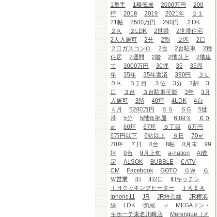
1番手
1種低層
2000万円
200
坪
2018
2019
2021年
２１
21帖
2500万円
290円
２DK
２Ｋ
２LDK
2世帯
2世帯住宅
2人入居可
2分
2割
２匹
2口
２口ガスコンロ
2台
2台駐車
2種
住居
2週間
2階
2階以上
2階建
て
3000万円
30坪
35
35周
年
35年
35年返済
390円
３Ｌ
ＤＫ
３丁目
３位
3分
3割
3
口
３台
３台駐車可能
3年
3月
入居可
3階
40坪
4LDK
4台
４月
5280万円
５５
５G
5世
帯
5分
5階角部屋
6.89％
６０
㎡
60坪
67坪
６丁目
6万円
6万円以下
6帖以上
６日
70㎡
70坪
７日
8台
8帖
8月末
99
坪
9台
9月上旬
a-nation
AI査
定
ALSOK
BUBBLE
CATV
CM
Facebook
GOTO
ＧＷ
Ｇ
Ｗ営業
IH
IH2口
IHキッチン
ＩＨクッキングヒーター
ＩＫＥＡ
iphone11
JR
JR埼京線
JR横浜
線
LDK
l気候
㎡
MEGAドン・
キホーテ東名川崎店
Merengue（メ