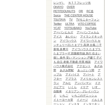
レンゲ）
ＮＴＴフレッツ光
OHAYO
OVER
PETITDOUNUTS
QR
RC造
Suica
THE CENTER HOUSE
TSUTAYA
TV
TVモニターフォン
Twitter
ULTRA
ViTO COFFEE
YCAT
YOTSUBAKO
YouTube
アーバンヒルズ
アーバンフォルム
アイス
あいたい
アイランドキッチ
ン
アイワハウス
アイワハウス.セ
ンチュリー21.たまプラ.高津.台風.二子
新地.多摩川
アイワハウス.たまプラ.
たまプラーザ.田園都市線.急行.住まい
探し.条件.安い.マンション.戸建て.子ど
も.自立.老後.不動産.売買.相談
アイワ
ハウス株式会社
アクセント
あざみ
野
あざみ野駅
あっという間
ア
ップル
アドバイス
アパート
ア
フター
アプラス
アメリカンレスト
ラン
アルヒ
アンパンマン
イク
スピアリ
いくら
イケア
いすゞ
自動車
イタリアン・グレイハウン
ド
いちご
いちごのデニッシュ
イトーヨーカ堂
イメージ
イルミネ
ーション
インスタ
インターネッ