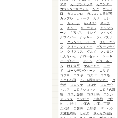
アス
ガーデンテラス
カウンター
カウンターキッチン
かけ
ガス３
口
ガスコンロ
ガスコンロ設置可
カップル
カトージ
カメ
カレ
ー
ガレージ
かわいい
キッチ
ン
キムチ
キャラメル
キャンペ
ーン
ギリギリ
キレイ
クイック
ルワイパー
クッキー
グッドスリ
ー
グランベリーパーク
クリーニン
グ
クリームシチュー
グリーンライ
ン
クリスマス
グルメ
クレヨン
しんちゃん
クローゼット
ケーキ
ケーブルカー
ケイン
ゲストルー
ム
けやき平
ケルヒャー
コー
ド
ゴールデンウィーク
コサギ
コジマ
コスギ
コスパ
コスモ
こどもの国
こども医療センター
コ
ラボ
コロッケ
コロナ
コロナウ
ィルス
コロナショック
コロナの影
響
コロナ影響
コロナ禍
コンシ
ェルジュ
コンビニ
ご契約
ご成
約
ご時世
ご案内
ご案内可能
ご相談
ご褒美
ご馳走
ザ・ハウ
ス港北綱島
サイズ
さくらの名所