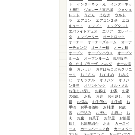
ト
インターネット光
インターネッ
ト無料
ヴェレーナ東戸塚
ウォシュ
レット
うどん
うなぎ
ウルト
ラ
エアコン
エアコン２基
エコ
キュート
エジプト
エッグタルト
エバライトデュオ
エリア
エレベー
タ
エレベーター
オートロック
オーナー
オーナーズルーム
オーナ
ーチェンジ
オーナー様
オーナ様
オープン
オープンハウス
オープン
ルーム
オープンルーム、現地販売
会、たまプラーザ、ベルグ
オール洋
室
おいしい
おぎはらこどもクリニ
ック
おじさん
おすすめ
おみく
じ
オリジナル
オリジン
オリジ
ン弁当
オリンピック
オル・メル
お住まい探し
お客様
お家
お家
の売却
お店
お庭
お引越し
お
得
お悩み
お手伝い
お手軽
お
手頃
お手頃価格
お料理
お歳
暮
お申込み
お祓い
お祝い
お
肉
お腹
お菓子
お部屋
お部屋
探し
お部屋紹介
お金
カースペ
ース
カースペース２台
カースペー
ス3台
ガーデニング
ガーデンアク