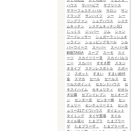
さくらんぼ
さくら祭り
ザセンター
ハウス
サバービア
サブリース
サマーフェスティバル
サロン
サン
ドラッグ
サンハイツ
シー
シー
リングファン
シェアハウス
システ
ムキッチン
システムキッチン3口
じっくり
ジッパー
ジム
シャン
プードレッサー
シュガーラッシュオ
ンライン
ショッピングモール
シル
バーウイーク
スーパー
スーパー生
鮮館TAIGA
スープ
スーモ
スイ
ーツ
スカイツリー見
スカイバルコ
ニー
スカパー
すすき野
スタジ
オタイプ
ステンレスボトル
スポー
ツ
スポット
すまい
すまい給付
金
スマホ
セール
セールス
セ
ールスポイント
セカンドハウス
セ
キスイハイム
セキュリティ
せせら
ぎ公園
セブンイレブン
セミオープ
ン
センター北
センター南
セン
チュリー
センチュリー２１
センチ
ュリー21アイワハウス
ダイエット
タイミング
タイヤ置場
タイル
タイル張り
たまプラ
たまプラー
ザ
たまプラーザ，
たまプラーザ，