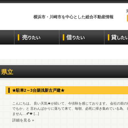
横浜市・川崎市を中心とした総合不動産情報
県立
★駐車2～3台築浅新古戸建★
こんにちは。 良い天気☀が続いて、今頃秋を感じております。 会社の前
でもか」と 言わんばかりに落ちて来て、毎朝、必死に掃き集めている為、
ません…🍂🍁 […]
詳細を見る »