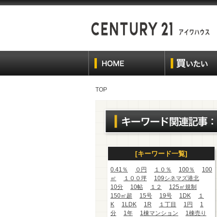
TOP
[キーワード一覧]
0.41％
０円
１０％
100％
100
㎡
１００坪
109シネマズ港北
10分
10帖
１２
125㎡規制
150㎡超
15号
19号
1DK
１
K
1LDK
1R
１丁目
1円
1
分
1年
1棟マンション
1棟売り