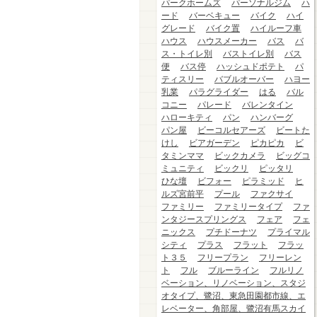
パークホームズ
パーソナルジム
ハ
ード
バーベキュー
バイク
ハイ
グレード
バイク置
ハイルーフ車
ハウス
ハウスメーカー
バス
バ
ス・トイレ別
バストイレ別
バス
便
バス停
ハッシュドポテト
パ
ティスリー
バブルオーバー
ハヨー
乳業
パラグライダー
はる
バル
コニー
パレード
バレンタイン
ハローキティ
パン
ハンバーグ
パン屋
ビーコルセアーズ
ビートた
けし
ビアガーデン
ピカピカ
ビ
タミンママ
ビックカメラ
ビッグコ
ミュニティ
ビックリ
ピッタリ
ひな壇
ビフォー
ピラミッド
ヒ
ルズ宮前平
プール
ファクサイ
ファミリー
ファミリータイプ
ファ
ンタジースプリングス
フェア
フェ
ニックス
プチドーナツ
プライマル
シティ
プラス
フラット
フラッ
ト３５
フリープラン
フリーレン
ト
フル
ブルーライン
フルリノ
ベーション、リノベーション、スタジ
オタイプ、鷺沼、東急田園都市線、エ
レベーター、角部屋、鷺沼有馬スカイ