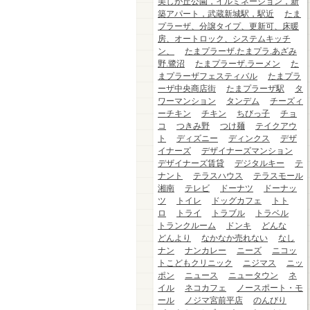
美しが丘公園，イルミネーション，新
築アパート，武蔵新城駅，駅近
たま
プラーザ、分譲タイプ、更新可、床暖
房、オートロック、システムキッチ
ン、
たまプラーザ.たまプラ.あざみ
野.鷺沼
たまプラーザ.ラーメン
た
まプラーザフェスティバル
たまプラ
ーザ中央商店街
たまプラーザ駅
タ
ワーマンション
タンデム
チーズィ
ーチキン
チキン
ちびっ子
チョ
コ
つきみ野
つけ麺
テイクアウ
ト
ディズニー
ディンクス
デザ
イナーズ
デザイナーズマンション
デザイナーズ賃貸
デジタルキー
テ
ナント
テラスハウス
テラスモール
湘南
テレビ
ドーナツ
ドーナッ
ツ
トイレ
ドッグカフェ
トト
ロ
トライ
トラブル
トラベル
トランクルーム
ドンキ
どんな
どんより
なかなか売れない
なし
ナン
ナンカレー
ニーズ
ニコッ
トこどもクリニック
ニジマス
ニッ
ポン
ニュース
ニュータウン
ネ
イル
ネコカフェ
ノースポート・モ
ール
ノジマ宮前平店
のんびり