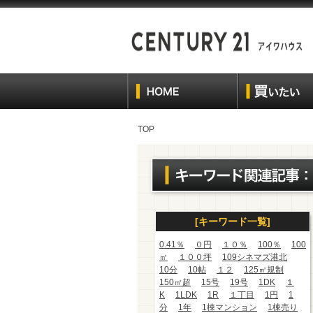
TOP
[キーワード一覧]
0.41％
０円
１０％
100％
100
㎡
１００坪
109シネマズ港北
10分
10帖
１２
125㎡規制
150㎡超
15号
19号
1DK
１
K
1LDK
1R
１丁目
1円
1
分
1年
1棟マンション
1棟売り