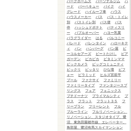
パークホームズ
パーソナルジム
ハ
ード
バーベキュー
バイク
ハイ
グレード
ハイルーフ車
ハウス
ハウスメーカー
バス
バス・トイレ
別
バストイレ別
バス便
バス
停
ハッシュドポテト
パティスリ
ー
バブルオーバー
ハヨー乳業
パラグライダー
はる
バルコニー
パレード
バレンタイン
ハローキテ
ィ
パン
ハンバーグ
パン屋
ビ
ーコルセアーズ
ビートたけし
ビア
ガーデン
ピカピカ
ビタミンママ
ビックカメラ
ビッグコミュニティ
ビックリ
ピッタリ
ひな壇
ビフ
ォー
ピラミッド
ヒルズ宮前平
プール
ファクサイ
ファミリー
ファミリータイプ
ファンタジースプ
リングス
フェア
フェニックス
プチドーナツ
プライマルシティ
プ
ラス
フラット
フラット３５
フ
リープラン
フリーレント
フル
ブルーライン
フルリノベーション、
リノベーション、スタジオタイプ、鷺
沼、東急田園都市線、エレベーター、
角部屋、鷺沼有馬スカイマンション