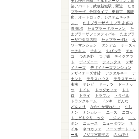
美しが丘公園，イルミネーション，新
築アパート，武蔵新城駅，駅近
たま
プラーザ、分譲タイプ、更新可、床暖
房、オートロック、システムキッチ
ン、
たまプラーザ.たまプラ.あざみ
野.鷺沼
たまプラーザ.ラーメン
た
まプラーザフェスティバル
たまプラ
ーザ中央商店街
たまプラーザ駅
タ
ワーマンション
タンデム
チーズィ
ーチキン
チキン
ちびっ子
チョ
コ
つきみ野
つけ麺
テイクアウ
ト
ディズニー
ディンクス
デザ
イナーズ
デザイナーズマンション
デザイナーズ賃貸
デジタルキー
テ
ナント
テラスハウス
テラスモール
湘南
テレビ
ドーナツ
ドーナッ
ツ
トイレ
ドッグカフェ
トト
ロ
トライ
トラブル
トラベル
トランクルーム
ドンキ
どんな
どんより
なかなか売れない
なし
ナン
ナンカレー
ニーズ
ニコッ
トこどもクリニック
ニジマス
ニッ
ポン
ニュース
ニュータウン
ネ
イル
ネコカフェ
ノースポート・モ
ール
ノジマ宮前平店
のんびり