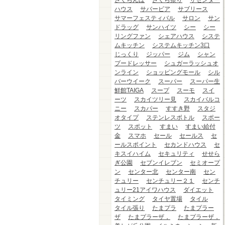
さくらんぼ
さくら祭り
ザセンター
ハウス
サバービア
サブリース
サマーフェスティバル
サロン
サン
ドラッグ
サンハイツ
シー
シー
リングファン
シェアハウス
システ
ムキッチン
システムキッチン3口
じっくり
ジッパー
ジム
シャン
プードレッサー
シュガーラッシュオ
ンライン
ショッピングモール
シル
バーウイーク
スーパー
スーパー生
鮮館TAIGA
スープ
スーモ
スイ
ーツ
スカイツリー見
スカイバルコ
ニー
スカパー
すすき野
スタジ
オタイプ
ステンレスボトル
スポー
ツ
スポット
すまい
すまい給付
金
スマホ
セール
セールス
セ
ールスポイント
セカンドハウス
セ
キスイハイム
セキュリティ
せせら
ぎ公園
セブンイレブン
セミオープ
ン
センター北
センター南
セン
チュリー
センチュリー２１
センチ
ュリー21アイワハウス
ダイエット
タイミング
タイヤ置場
タイル
タイル張り
たまプラ
たまプラー
ザ
たまプラーザ，
たまプラーザ，