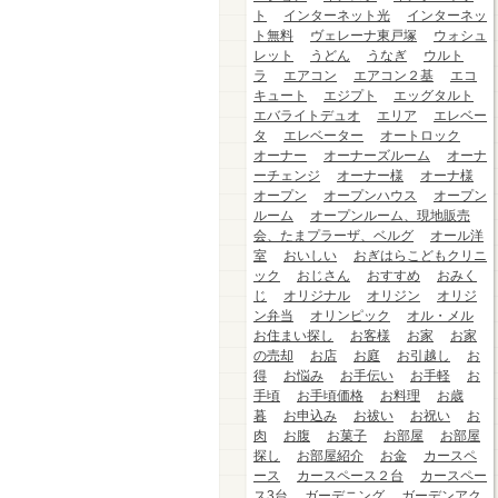
ト
インターネット光
インターネッ
ト無料
ヴェレーナ東戸塚
ウォシュ
レット
うどん
うなぎ
ウルト
ラ
エアコン
エアコン２基
エコ
キュート
エジプト
エッグタルト
エバライトデュオ
エリア
エレベー
タ
エレベーター
オートロック
オーナー
オーナーズルーム
オーナ
ーチェンジ
オーナー様
オーナ様
オープン
オープンハウス
オープン
ルーム
オープンルーム、現地販売
会、たまプラーザ、ベルグ
オール洋
室
おいしい
おぎはらこどもクリニ
ック
おじさん
おすすめ
おみく
じ
オリジナル
オリジン
オリジ
ン弁当
オリンピック
オル・メル
お住まい探し
お客様
お家
お家
の売却
お店
お庭
お引越し
お
得
お悩み
お手伝い
お手軽
お
手頃
お手頃価格
お料理
お歳
暮
お申込み
お祓い
お祝い
お
肉
お腹
お菓子
お部屋
お部屋
探し
お部屋紹介
お金
カースペ
ース
カースペース２台
カースペー
ス3台
ガーデニング
ガーデンアク