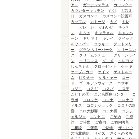
アス
ガーデンテラス
カウンター
カウンターキッチン
かけ
ガス３
口
ガスコンロ
ガスコンロ設置可
カップル
カトージ
カメ
カレ
ー
ガレージ
かわいい
キッチ
ン
キムチ
キャラメル
キャンペ
ーン
ギリギリ
キレイ
クイック
ルワイパー
クッキー
グッドスリ
ー
グランベリーパーク
クリーニン
グ
クリームシチュー
グリーンライ
ン
クリスマス
グルメ
クレヨン
しんちゃん
クローゼット
ケーキ
ケーブルカー
ケイン
ゲストルー
ム
けやき平
ケルヒャー
コー
ド
ゴールデンウィーク
コサギ
コジマ
コスギ
コスパ
コスモ
こどもの国
こども医療センター
コ
ラボ
コロッケ
コロナ
コロナウ
ィルス
コロナショック
コロナの影
響
コロナ影響
コロナ禍
コンシ
ェルジュ
コンビニ
ご契約
ご成
約
ご時世
ご案内
ご案内可能
ご相談
ご褒美
ご馳走
ザ・ハウ
ス港北綱島
サイズ
さくらの名所