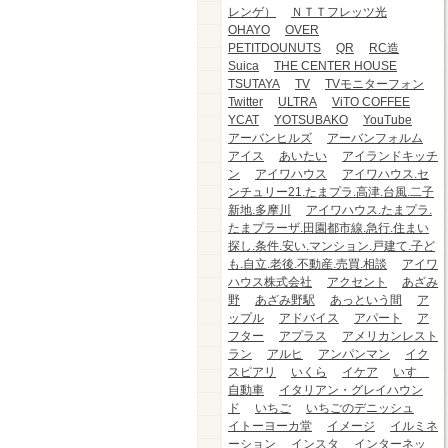
レンゲ）
ＮＴＴフレッツ光
OHAYO
OVER
PETITDOUNUTS
QR
RC造
Suica
THE CENTER HOUSE
TSUTAYA
TV
TVモニターフォン
Twitter
ULTRA
ViTO COFFEE
YCAT
YOTSUBAKO
YouTube
アーバンヒルズ
アーバンフォルム
アイス
あいたい
アイランドキッチ
ン
アイワハウス
アイワハウス.セ
ンチュリー21.たまプラ.高津.台風.二子
新地.多摩川
アイワハウス.たまプラ.
たまプラーザ.田園都市線.急行.住まい
探し.条件.安い.マンション.戸建て.子ど
も.自立.老後.不動産.売買.相談
アイワ
ハウス株式会社
アクセント
あざみ
野
あざみ野駅
あっという間
ア
ップル
アドバイス
アパート
ア
フター
アプラス
アメリカンレスト
ラン
アルヒ
アンパンマン
イク
スピアリ
いくら
イケア
いすゞ
自動車
イタリアン・グレイハウン
ド
いちご
いちごのデニッシュ
イトーヨーカ堂
イメージ
イルミネ
ーション
インスタ
インターネッ