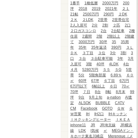
1番手
1種低層
2000万円
200
坪
2018
2019
2021年
２１
21帖
2500万円
290円
２DK
２Ｋ
２LDK
2世帯
2世帯住宅
2人入居可
2分
2割
２匹
2口
２口ガスコンロ
2台
2台駐車
2種
住居
2週間
2階
2階以上
2階建
て
3000万円
30坪
35
35周
年
35年
35年返済
390円
３Ｌ
ＤＫ
３丁目
３位
3分
3割
3
口
３台
３台駐車可能
3年
3月
入居可
3階
40坪
4LDK
4台
４月
5280万円
５５
５G
5世
帯
5分
5階角部屋
6.89％
６０
㎡
60坪
67坪
６丁目
6万円
6万円以下
6帖以上
６日
70㎡
70坪
７日
8台
8帖
8月末
99
坪
9台
9月上旬
a-nation
AI査
定
ALSOK
BUBBLE
CATV
CM
Facebook
GOTO
ＧＷ
Ｇ
Ｗ営業
IH
IH2口
IHキッチン
ＩＨクッキングヒーター
ＩＫＥＡ
iphone11
JR
JR埼京線
JR横浜
線
LDK
l気候
㎡
MEGAドン・
キホーテ東名川崎店
Merengue（メ