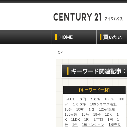
TOP
[キーワード一覧]
0.41％
０円
１０％
100％
100
㎡
１００坪
109シネマズ港北
10分
10帖
１２
125㎡規制
150㎡超
15号
19号
1DK
１
K
1LDK
1R
１丁目
1円
1
分
1年
1棟マンション
1棟売り