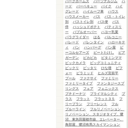
パークホームズ
パーソナルジム
ハ
ード
バーベキュー
バイク
ハイ
グレード
ハイルーフ車
ハウス
ハウスメーカー
バス
バス・トイレ
別
バストイレ別
バス便
バス
停
ハッシュドポテト
パティスリ
ー
バブルオーバー
ハヨー乳業
パラグライダー
はる
バルコニー
パレード
バレンタイン
ハローキテ
ィ
パン
ハンバーグ
パン屋
ビ
ーコルセアーズ
ビートたけし
ビア
ガーデン
ピカピカ
ビタミンママ
ビックカメラ
ビッグコミュニティ
ビックリ
ピッタリ
ひな壇
ビフ
ォー
ピラミッド
ヒルズ宮前平
プール
ファクサイ
ファミリー
ファミリータイプ
ファンタジースプ
リングス
フェア
フェニックス
プチドーナツ
プライマルシティ
プ
ラス
フラット
フラット３５
フ
リープラン
フリーレント
フル
ブルーライン
フルリノベーション、
リノベーション、スタジオタイプ、鷺
沼、東急田園都市線、エレベーター、
角部屋、鷺沼有馬スカイマンション