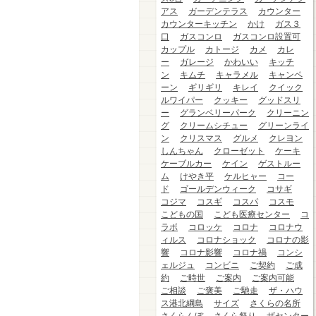
アス
ガーデンテラス
カウンター
カウンターキッチン
かけ
ガス３
口
ガスコンロ
ガスコンロ設置可
カップル
カトージ
カメ
カレ
ー
ガレージ
かわいい
キッチ
ン
キムチ
キャラメル
キャンペ
ーン
ギリギリ
キレイ
クイック
ルワイパー
クッキー
グッドスリ
ー
グランベリーパーク
クリーニン
グ
クリームシチュー
グリーンライ
ン
クリスマス
グルメ
クレヨン
しんちゃん
クローゼット
ケーキ
ケーブルカー
ケイン
ゲストルー
ム
けやき平
ケルヒャー
コー
ド
ゴールデンウィーク
コサギ
コジマ
コスギ
コスパ
コスモ
こどもの国
こども医療センター
コ
ラボ
コロッケ
コロナ
コロナウ
ィルス
コロナショック
コロナの影
響
コロナ影響
コロナ禍
コンシ
ェルジュ
コンビニ
ご契約
ご成
約
ご時世
ご案内
ご案内可能
ご相談
ご褒美
ご馳走
ザ・ハウ
ス港北綱島
サイズ
さくらの名所