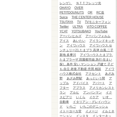
レンゲ）
ＮＴＴフレッツ光
OHAYO
OVER
PETITDOUNUTS
QR
RC造
Suica
THE CENTER HOUSE
TSUTAYA
TV
TVモニターフォン
Twitter
ULTRA
ViTO COFFEE
YCAT
YOTSUBAKO
YouTube
アーバンヒルズ
アーバンフォルム
アイス
あいたい
アイランドキッチ
ン
アイワハウス
アイワハウス.セ
ンチュリー21.たまプラ.高津.台風.二子
新地.多摩川
アイワハウス.たまプラ.
たまプラーザ.田園都市線.急行.住まい
探し.条件.安い.マンション.戸建て.子ど
も.自立.老後.不動産.売買.相談
アイワ
ハウス株式会社
アクセント
あざみ
野
あざみ野駅
あっという間
ア
ップル
アドバイス
アパート
ア
フター
アプラス
アメリカンレスト
ラン
アルヒ
アンパンマン
イク
スピアリ
いくら
イケア
いすゞ
自動車
イタリアン・グレイハウン
ド
いちご
いちごのデニッシュ
イトーヨーカ堂
イメージ
イルミネ
ーション
インスタ
インターネッ