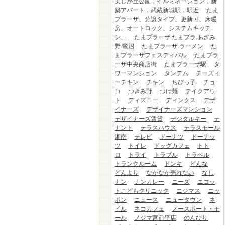
美しが丘公園，イルミネーション，新
築アパート，武蔵新城駅，駅近
たま
プラーザ、分譲タイプ、更新可、床暖
房、オートロック、システムキッチ
ン、
たまプラーザ.たまプラ.あざみ
野.鷺沼
たまプラーザ.ラーメン
た
まプラーザフェスティバル
たまプラ
ーザ中央商店街
たまプラーザ駅
タ
ワーマンション
タンデム
チーズィ
ーチキン
チキン
ちびっ子
チョ
コ
つきみ野
つけ麺
テイクアウ
ト
ディズニー
ディンクス
デザ
イナーズ
デザイナーズマンション
デザイナーズ賃貸
デジタルキー
テ
ナント
テラスハウス
テラスモール
湘南
テレビ
ドーナツ
ドーナッ
ツ
トイレ
ドッグカフェ
トト
ロ
トライ
トラブル
トラベル
トランクルーム
ドンキ
どんな
どんより
なかなか売れない
なし
ナン
ナンカレー
ニーズ
ニコッ
トこどもクリニック
ニジマス
ニッ
ポン
ニュース
ニュータウン
ネ
イル
ネコカフェ
ノースポート・モ
ール
ノジマ宮前平店
のんびり