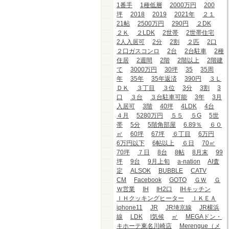
1番手
1種低層
2000万円
200
坪
2018
2019
2021年
２１
21帖
2500万円
290円
２DK
２Ｋ
２LDK
2世帯
2世帯住宅
2人入居可
2分
2割
２匹
2口
２口ガスコンロ
2台
2台駐車
2種
住居
2週間
2階
2階以上
2階建
て
3000万円
30坪
35
35周
年
35年
35年返済
390円
３Ｌ
ＤＫ
３丁目
３位
3分
3割
3
口
３台
３台駐車可能
3年
3月
入居可
3階
40坪
4LDK
4台
４月
5280万円
５５
５G
5世
帯
5分
5階角部屋
6.89％
６０
㎡
60坪
67坪
６丁目
6万円
6万円以下
6帖以上
６日
70㎡
70坪
７日
8台
8帖
8月末
99
坪
9台
9月上旬
a-nation
AI査
定
ALSOK
BUBBLE
CATV
CM
Facebook
GOTO
ＧＷ
Ｇ
Ｗ営業
IH
IH2口
IHキッチン
ＩＨクッキングヒーター
ＩＫＥＡ
iphone11
JR
JR埼京線
JR横浜
線
LDK
l気候
㎡
MEGAドン・
キホーテ東名川崎店
Merengue（メ