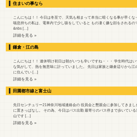
住まいの事なら
こんにちは！！ 今日は冬至で、天気も相まって本当に暗くなる事が早くな
喘息持ちの私は、電車内で少し咳をしていると もの凄く嫌な顔をされるので
&nbs […]
詳細を見る »
鎌倉・江の島
こんにちは！！ 連休明け初日は朝がいつも辛いですね・・・ 学生時代はい
な気がして、熱を無意味に計っていました。 先日は家族と鎌倉辺りから江
に住んでい […]
詳細を見る »
田園都市線と富士山
先日センチュリー21神奈川地域連絡会の 役員会と懇親会に参加してきまし
に置きっぱなし。 その為、今日はバス出勤 最寄りのバス停まで歩いている
山です […]
詳細を見る »