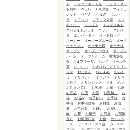
ト
インターネット光
インターネッ
ト無料
ヴェレーナ東戸塚
ウォシュ
レット
うどん
うなぎ
ウルト
ラ
エアコン
エアコン２基
エコ
キュート
エジプト
エッグタルト
エバライトデュオ
エリア
エレベー
タ
エレベーター
オートロック
オーナー
オーナーズルーム
オーナ
ーチェンジ
オーナー様
オーナ様
オープン
オープンハウス
オープン
ルーム
オープンルーム、現地販売
会、たまプラーザ、ベルグ
オール洋
室
おいしい
おぎはらこどもクリニ
ック
おじさん
おすすめ
おみく
じ
オリジナル
オリジン
オリジ
ン弁当
オリンピック
オル・メル
お住まい探し
お客様
お家
お家
の売却
お店
お庭
お引越し
お
得
お悩み
お手伝い
お手軽
お
手頃
お手頃価格
お料理
お歳
暮
お申込み
お祓い
お祝い
お
肉
お腹
お菓子
お部屋
お部屋
探し
お部屋紹介
お金
カースペ
ース
カースペース２台
カースペー
ス3台
ガーデニング
ガーデンアク