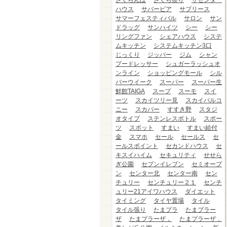
さくらんぼ
さくら祭り
ザセンター
ハウス
サバービア
サブリース
サマーフェスティバル
サロン
サン
ドラッグ
サンハイツ
シー
シー
リングファン
シェアハウス
システ
ムキッチン
システムキッチン3口
じっくり
ジッパー
ジム
シャン
プードレッサー
シュガーラッシュオ
ンライン
ショッピングモール
シル
バーウイーク
スーパー
スーパー生
鮮館TAIGA
スープ
スーモ
スイ
ーツ
スカイツリー見
スカイバルコ
ニー
スカパー
すすき野
スタジ
オタイプ
ステンレスボトル
スポー
ツ
スポット
すまい
すまい給付
金
スマホ
セール
セールス
セ
ールスポイント
セカンドハウス
セ
キスイハイム
セキュリティ
せせら
ぎ公園
セブンイレブン
セミオープ
ン
センター北
センター南
セン
チュリー
センチュリー２１
センチ
ュリー21アイワハウス
ダイエット
タイミング
タイヤ置場
タイル
タイル張り
たまプラ
たまプラー
ザ
たまプラーザ，
たまプラーザ，