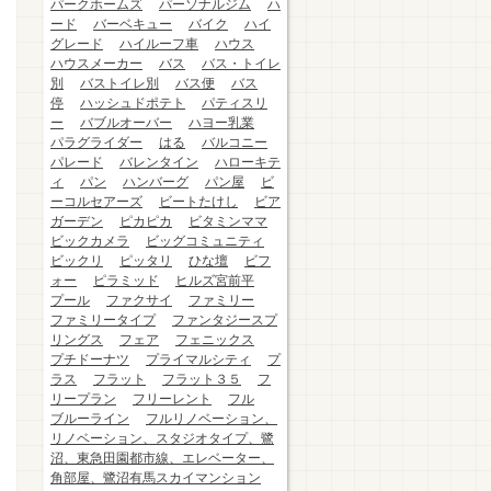
パークホームズ
パーソナルジム
ハ
ード
バーベキュー
バイク
ハイ
グレード
ハイルーフ車
ハウス
ハウスメーカー
バス
バス・トイレ
別
バストイレ別
バス便
バス
停
ハッシュドポテト
パティスリ
ー
バブルオーバー
ハヨー乳業
パラグライダー
はる
バルコニー
パレード
バレンタイン
ハローキテ
ィ
パン
ハンバーグ
パン屋
ビ
ーコルセアーズ
ビートたけし
ビア
ガーデン
ピカピカ
ビタミンママ
ビックカメラ
ビッグコミュニティ
ビックリ
ピッタリ
ひな壇
ビフ
ォー
ピラミッド
ヒルズ宮前平
プール
ファクサイ
ファミリー
ファミリータイプ
ファンタジースプ
リングス
フェア
フェニックス
プチドーナツ
プライマルシティ
プ
ラス
フラット
フラット３５
フ
リープラン
フリーレント
フル
ブルーライン
フルリノベーション、
リノベーション、スタジオタイプ、鷺
沼、東急田園都市線、エレベーター、
角部屋、鷺沼有馬スカイマンション