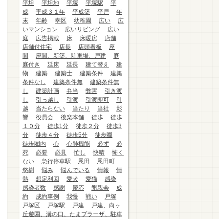
平坦
平坦地
平塚
平塚駅
平
成
平成３１年
平成築
平戸
年
末
年齢
幸区
幼稚園
広い
広
いマンション
広いリビング
広い
庭
広告掲載
床
床暖房
店舗
店舗付住宅
店長
店頭看板
座
間
座間、新築、駐車場、戸建
庭
庭付き
延床
延長
建て替え
建
物
建築
建築士
建築条件
建築
条件なし
建築条件無
建築条件無
し
建築計画
弁当
弊害
引き渡
し
引っ越し
引渡
引渡即可
引
越
当たらない
当たり
当社
影
響
役員会
後楽本舗
徒歩
徒歩
１０分
徒歩1分
徒歩２分
徒歩3
分
徒歩４分
徒歩5分
徒歩圏
徒歩圏内
心
心肺機能
必ず
必
死
必要
必見
忙し
快晴
怖く
ない
急行停車駅
恩田
恩田町
悠樹
悩み
悩んでいる
情報
情
熱
想定利回
愛犬
愛猫
感染
感染者数
感謝
慶応
懇親会
成
約
成約事例
我慢
戦い
戸塚
戸塚区
戸塚駅
戸建
戸建、向ヶ
丘遊園、溝の口、たまプラーザ、駐車