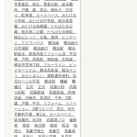
市青葉区、桜台、青葉台駅、徒歩圏
内、戸建、庭、高台、南向き、日当
り、駐車場、カースペース、みたけ台
小学校、みたけ台中学校、桜台保育
園、みたけ台幼稚園、たちばな台公
園、桜台第二公園、たちばな台病院、
桜台ビレッジ、古風、風情、ビンテー
ジ、アイワハウス
横浜線
横浜線十
日市場駅
横浜銀行
横浜駅
横浜
駅徒歩、新規内装リフォーム済、平沼
橋、戸部、高島町、相鉄線、京急線、
横浜市営地下鉄、ブルーライン、ビッ
グターミナル、横浜高島屋、横浜そご
う、みなとみらい、通勤通学便利、住
宅ローンが不安
横須賀
機械
機
械式
正式
正月
武蔵小杉
武蔵
小杉駅
武蔵新城
武蔵新城、JR南
武線、川崎市、高津区、千年、2階
建、戸建、中古、リフォーム、リノベ
ーション、2階リビング、売主、仲介
手数料不要、車1台、カースペース、
徒歩圏内、4LDK
武蔵溝ノ口
歯医
者
母校
毎日雨
毎朝
民泊
気
持ち
気象予報士
気象庁
気象条
件
水回り
水回り交換
水戸市