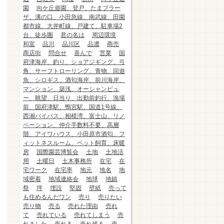
園
向ケ丘遊園、登戸、たまプラー
ザ、溝の口、小田急線、南武線、田園
都市線、大井町線、戸建て、駐車場2
台、徒歩圏
君の名は
周辺環境
和室
品川
品川区
品濃
商売
商店街
問合せ
喜んで
営業
国
府津海岸、釣り、ショアジギング、弓
角、サーフトローリング、青物、回遊
魚、シロギス、酒匂海岸、前川海岸、
マンション、築浅、オーシャンビュ
ー、眺望、日当り、出勤前釣行、漁場
前、国府津駅、鴨宮駅、国道1号線、
西湘バイパス、相模湾、富士山、リノ
ベーション、仲介手数料不要、高層
階、アイワハウス、小田原市酒匂、フ
ィットネスルーム、ペット飼育、床暖
房
国際園芸博覧会
土地
土地活
用
土曜日
土木事務所
在宅
在
宅ワーク
在宅率
地元
地名
地
域密着
地域連絡会
地球
地鎮
祭
坪
埋設
堅固
壁紙
売って
も住めるんだワン
売り
売りたい
売り物
売る
売れた理由
売れ
て
売れている
売れてしまう
売