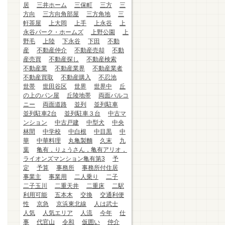
居
三井ホーム
三保町
三方
三
方向
三方向角部屋
三方角地
三
軒茶屋
上大岡
上手
上永谷
上
永谷パーク・ホームズ
上野公園
上
野毛
上陸
下永谷
下田
不動
産
不動産仲介
不動産売却
不動
産売買
不動産探し
不動産検索
不動産業
不動産業界
不動産業者
不動産買取
不動産購入
不忍池
世帯
世田谷区
世界
世界中
丘
の上のパン屋
丘陵地帯
両面バルコ
ニー
両面道路
並列
並列駐車
並列駐車2台
並列駐車３台
中古マ
ンション
中古戸建
中型犬
中央
林間
中学校
中白根
中目黒
中
華
中華料理
丸亀製麵
久末
九
葉
亀有，りょうさん，亀有アリオ，
ライオンズマンション亀有第3
予
定
予算
事務所
事務所付住居
事業主
事業用
二人乗り
二子
二子玉川
二重天井
二重床
二駅
利用可能
五本木
交換
交通利便
性
京急
京浜東北線
人は武士
人気
人気エリア
人流
今年
仕
事
代官山
令和
仮囲い
仲介