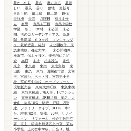
暑かったり
暑さ
暑すぎる
暑苦
しい
暴風
曇り
更地
更新可
更新可能
最上級
最上階
最強
最終枡
最高
月曜日
有りませ
ん
有馬
有馬４丁目
有馬中学校
学区
朝日
木材
未公開
未公
開、溝の口ガーデンアクアス、高層
階、角部屋、９０㎡超、コンシェルジ
ュ、収納豊富、笑顔
未公開物件、東
急東横線、都立大学、
未公開物件、
横浜市、保土ヶ谷区、優先的にご紹
介
本店
本社
杉本和弘
条件
東京
東京都
東南
東南角地
東
山田
東急
東急、田園都市線、宮前
平、宮崎台、ペット可、宮前平小学
校、宮前平中学校、オープンルーム、
現地販売会
東急大井町線
東急東横
線
東急東横線，祐天寺，1Kマンショ
ン
東急東横線、JR横浜線、菊名、大
倉山、徒歩10分、駅近、戸建、2階
建、ファミリータイプ、3LDK、車2
台、駐車場2台、築浅、30坪、リノベ
ーション、リフォーム、仲介手数料不
要、売主、横浜市鶴見区上の宮、菊名
小学校、上の宮中学校、日当り、眺