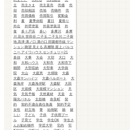
れました
売れる
売れ残る
売
主
売主さま
売主直売
売価
売
却
売却相談
売地
売物件
売
買
売買価格
売買取引
変動金
利
夏
夏季休暇
夏日
夏祭り
外出
外壁塗装
外装塗装済
外
食
多々戸浜
多い
多摩川
多摩
川.花火.世田谷.二子玉.二子玉川.二子新
地.高津.溝ノ口.溝の口.田園都市線.マン
ション.眺望.見える.高層階.屋上.バルコ
ニー.アイワハウス.センチュリー21
多頭
大事
大会
大切
大口
大
和
大和ハウス
大和市
大和市下
鶴間
大型収納
大型車
大学病
院
大山
大庭恵
大掃除
大森
大森サンハイツ
大森ベルポート
大
森海岸
大森海岸駅
大森駅
大田
区
大規模
大規模マンション
天
気
天気予報
天然素材
天皇
太
陽光パネル
太鼓橋
奈良町
契
約
契約不適合責任免責
契約予定
女性
好立地
妻
始発駅
娘
嬉
しい
子ども
子供
子供用プー
ル
子育て
学生
学生OK
学生さ
んお勧め物件
学芸大学
宅内
宅