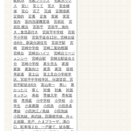
配BOX
宅配ブックス
宅配ボック
ス
安い
安くて
安さ
安全確
保
安心
完了
完成
定期借家
定期的
定番
定食
実家
実質
室内
室内洗濯機置場
宮前区
宮
前区.横浜
宮前平
宮前平，南向
き，食洗器付き
宮前平中学校
宮前
平小学校
宮前平徒歩12分、宮崎台徒
歩8分、新築分譲住宅
宮前平駅
宮
崎
宮崎中学校
宮崎二葉幼稚園
宮崎台
宮崎台ハイツ
宮崎台リージ
ェンシー
宮崎台駅
宮崎台駅徒歩５
分
宮崎小学校
家を売る
家屋
家族
家族向け
家系
家賃
容積
率超過
富士山
富士見台小学校学
区、宮前平中学校学区、分譲賃貸、宮
前平駅徒歩6分
富山幸一
寒い
寒
かったり
寒く
対価
対象
対面
キッチン
寿命
専修大学
専有面
積
専用庭
小中学校
小学校
小
学生
小泉農園
小田急
小田急多
摩線
小田急江ノ島線
小田急線
小田急線、南武線、田園都市線、向ヶ
丘遊園、登戸、たまプラーザ、溝の
口、駐車場２台、一戸建て、徒歩圏、