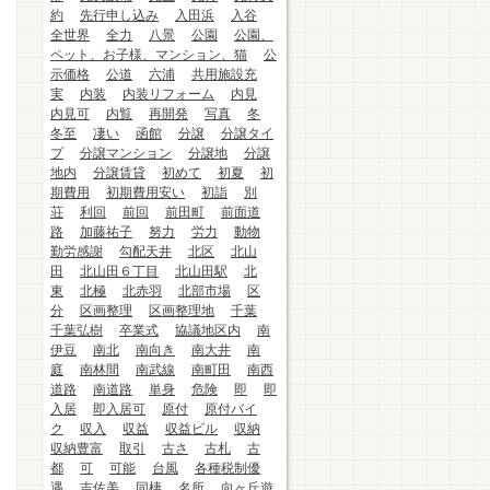
約
先行申し込み
入田浜
入谷
全世界
全力
八景
公園
公園、
ペット、お子様、マンション、猫
公
示価格
公道
六浦
共用施設充
実
内装
内装リフォーム
内見
内見可
内覧
再開発
写真
冬
冬至
凄い
函館
分譲
分譲タイ
プ
分譲マンション
分譲地
分譲
地内
分譲賃貸
初めて
初夏
初
期費用
初期費用安い
初詣
別
荘
利回
前回
前田町
前面道
路
加藤祐子
努力
労力
動物
勤労感謝
勾配天井
北区
北山
田
北山田６丁目
北山田駅
北
東
北極
北赤羽
北部市場
区
分
区画整理
区画整理地
千葉
千葉弘樹
卒業式
協議地区内
南
伊豆
南北
南向き
南大井
南
庭
南林間
南武線
南町田
南西
道路
南道路
単身
危険
即
即
入居
即入居可
原付
原付バイ
ク
収入
収益
収益ビル
収納
収納豊富
取引
古さ
古札
古
都
可
可能
台風
各種税制優
遇
吉佐美
同棲
名所
向ヶ丘遊