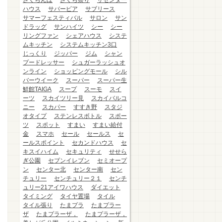
さくらんぼ
さくら祭り
ザセンター
ハウス
サバービア
サブリース
サマーフェスティバル
サロン
サン
ドラッグ
サンハイツ
シー
シー
リングファン
シェアハウス
システ
ムキッチン
システムキッチン3口
じっくり
ジッパー
ジム
シャン
プードレッサー
シュガーラッシュオ
ンライン
ショッピングモール
シル
バーウイーク
スーパー
スーパー生
鮮館TAIGA
スープ
スーモ
スイ
ーツ
スカイツリー見
スカイバルコ
ニー
スカパー
すすき野
スタジ
オタイプ
ステンレスボトル
スポー
ツ
スポット
すまい
すまい給付
金
スマホ
セール
セールス
セ
ールスポイント
セカンドハウス
セ
キスイハイム
セキュリティ
せせら
ぎ公園
セブンイレブン
セミオープ
ン
センター北
センター南
セン
チュリー
センチュリー２１
センチ
ュリー21アイワハウス
ダイエット
タイミング
タイヤ置場
タイル
タイル張り
たまプラ
たまプラー
ザ
たまプラーザ，
たまプラーザ，