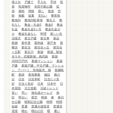
場２台
戸建て
手入れ
手頃
投
資
投資物件
折田不動公園
拡
張
挑戦
掃除
探し
接道
控
除
掲載
提案
支払い
整形地
敷地内
敷地内駐車場
敷礼０
敷
礼なし
敷金・礼金0
敷金0
敷金
礼金
敷金礼金0ヶ月
敷金礼金ゼ
ロ
敷金礼金なし
料理
新しい生
活様式
新古戸建
新古車
新品
新婚
新年度
新幹線
新庁舎
新
横浜
新生活
新百合ヶ丘
新百合
ヶ丘駅
新石川
新築
新築、駅徒
歩５分、武蔵新城、南武線
新築
2000万円代
新築マンション
新築
戸建
新築戸建、中古戸建、マンショ
ン、アパート、現地販売、猫
新綱島
駅
新緑
新規募集
施設
旗の
台
日吉
日吉本町
日当たり良
好
日当り良好
日本
日本中
日
本屈指
日立造船
日経トレンド
旨い
早い
旭化成ホームズ
旭
区
明るい
星空
映画
春
春日
台公園
昭和記念公園
時間
時間
短縮
普通
普通分譲賃貸
普通賃
貸借
晴れ
晴れの日
暇
暑い