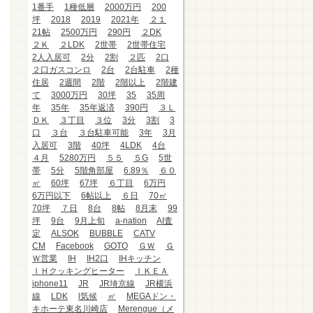
1番手
1種低層
2000万円
200
坪
2018
2019
2021年
２１
21帖
2500万円
290円
２DK
２Ｋ
２LDK
2世帯
2世帯住宅
2人入居可
2分
2割
２匹
2口
２口ガスコンロ
2台
2台駐車
2種
住居
2週間
2階
2階以上
2階建
て
3000万円
30坪
35
35周
年
35年
35年返済
390円
３Ｌ
ＤＫ
３丁目
３位
3分
3割
3
口
３台
３台駐車可能
3年
3月
入居可
3階
40坪
4LDK
4台
４月
5280万円
５５
５G
5世
帯
5分
5階角部屋
6.89％
６０
㎡
60坪
67坪
６丁目
6万円
6万円以下
6帖以上
６日
70㎡
70坪
７日
8台
8帖
8月末
99
坪
9台
9月上旬
a-nation
AI査
定
ALSOK
BUBBLE
CATV
CM
Facebook
GOTO
ＧＷ
Ｇ
Ｗ営業
IH
IH2口
IHキッチン
ＩＨクッキングヒーター
ＩＫＥＡ
iphone11
JR
JR埼京線
JR横浜
線
LDK
l気候
㎡
MEGAドン・
キホーテ東名川崎店
Merengue（メ