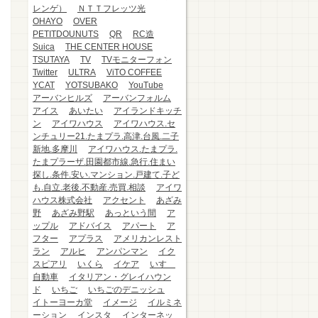
レンゲ）
ＮＴＴフレッツ光
OHAYO
OVER
PETITDOUNUTS
QR
RC造
Suica
THE CENTER HOUSE
TSUTAYA
TV
TVモニターフォン
Twitter
ULTRA
ViTO COFFEE
YCAT
YOTSUBAKO
YouTube
アーバンヒルズ
アーバンフォルム
アイス
あいたい
アイランドキッチ
ン
アイワハウス
アイワハウス.セ
ンチュリー21.たまプラ.高津.台風.二子
新地.多摩川
アイワハウス.たまプラ.
たまプラーザ.田園都市線.急行.住まい
探し.条件.安い.マンション.戸建て.子ど
も.自立.老後.不動産.売買.相談
アイワ
ハウス株式会社
アクセント
あざみ
野
あざみ野駅
あっという間
ア
ップル
アドバイス
アパート
ア
フター
アプラス
アメリカンレスト
ラン
アルヒ
アンパンマン
イク
スピアリ
いくら
イケア
いすゞ
自動車
イタリアン・グレイハウン
ド
いちご
いちごのデニッシュ
イトーヨーカ堂
イメージ
イルミネ
ーション
インスタ
インターネッ