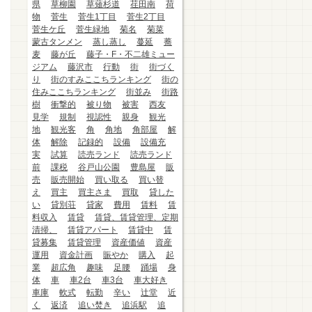
県
草柳園
草薙杉道
荏田南
荷
物
菅生
菅生1丁目
菅生2丁目
菅生ケ丘
菅生緑地
菊名
菊菜
蒙古タンメン
蒸し蒸し
蔓延
蕎
麦
藤が丘
藤子・F・不二雄ミュー
ジアム
藤沢市
行動
街
街づく
り
街のすみここちランキング
街の
住みここちランキング
街並み
街路
樹
衝撃的
被り物
被害
西友
見学
規制
視認性
親身
観光
地
観光客
角
角地
角部屋
解
体
解除
記録的
設備
設備充
実
試算
読売ランド
読売ランド
前
課税
谷戸山公園
豊島屋
販
売
販売開始
買い取る
買い替
え
買主
買主さま
買取
貸した
い
貸別荘
貸家
費用
賃料
賃
料収入
賃貸
賃貸、賃貸管理、定期
清掃、
賃貸アパート
賃貸中
賃
貸募集
賃貸管理
資産価値
資産
運用
資金計画
賑やか
購入
起
業
超広角
趣味
足腰
踊場
身
体
車
車2台
車3台
車大好き
車庫
軟式
転勤
辛い
辻堂
近
く
返済
追い焚き
追浜駅
追