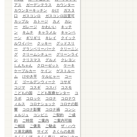
アス
ガーデンテラス
カウンター
カウンターキッチン
かけ
ガス３
口
ガスコンロ
ガスコンロ設置可
カップル
カトージ
カメ
カレ
ー
ガレージ
かわいい
キッチ
ン
キムチ
キャラメル
キャンペ
ーン
ギリギリ
キレイ
クイック
ルワイパー
クッキー
グッドスリ
ー
グランベリーパーク
クリーニン
グ
クリームシチュー
グリーンライ
ン
クリスマス
グルメ
クレヨン
しんちゃん
クローゼット
ケーキ
ケーブルカー
ケイン
ゲストルー
ム
けやき平
ケルヒャー
コー
ド
ゴールデンウィーク
コサギ
コジマ
コスギ
コスパ
コスモ
こどもの国
こども医療センター
コ
ラボ
コロッケ
コロナ
コロナウ
ィルス
コロナショック
コロナの影
響
コロナ影響
コロナ禍
コンシ
ェルジュ
コンビニ
ご契約
ご成
約
ご時世
ご案内
ご案内可能
ご相談
ご褒美
ご馳走
ザ・ハウ
ス港北綱島
サイズ
さくらの名所