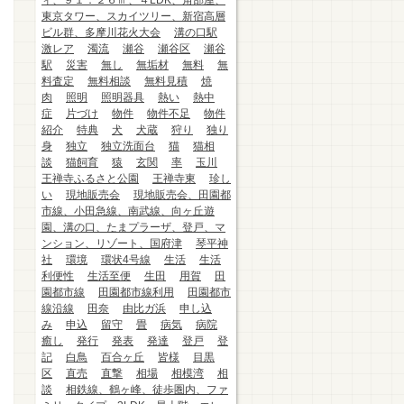
ィ、９１．２６㎡、４LDK、角部屋、
東京タワー、スカイツリー、新宿高層
ビル群、多摩川花火大会
溝の口駅
激レア
濁流
瀬谷
瀬谷区
瀬谷
駅
災害
無し
無垢材
無料
無
料査定
無料相談
無料見積
焼
肉
照明
照明器具
熱い
熱中
症
片づけ
物件
物件不足
物件
紹介
特典
犬
犬蔵
狩り
独り
身
独立
独立洗面台
猫
猫相
談
猫飼育
猿
玄関
率
玉川
王禅寺ふるさと公園
王禅寺東
珍し
い
現地販売会
現地販売会、田園都
市線、小田急線、南武線、向ヶ丘遊
園、溝の口、たまプラーザ、登戸、マ
ンション、リゾート、国府津
琴平神
社
環境
環状4号線
生活
生活
利便性
生活至便
生田
用賀
田
園都市線
田園都市線利用
田園都市
線沿線
田奈
由比ガ浜
申し込
み
申込
留守
畳
病気
病院
癒し
発行
発表
発達
登戸
登
記
白鳥
百合ヶ丘
皆様
目黒
区
直売
直撃
相場
相模湾
相
談
相鉄線、鶴ヶ峰、徒歩圏内、ファ