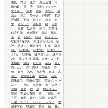
陽気
階段
雅楽
集合住宅
雨
雨の日
雪
雲
電動シャッター
電子キー
電車
需要
青葉区
青
葉台
静か
静かさ
静岡市
非課
税制度
面積
頂ける
頂上
頑
丈
頑張った
頑張れ
額
風通
し
風邪
飲食店
飼育
飼育可
飼育可能
首都圏版
馬絹
馬車
道
駅
駅4分
駅前
駅徒歩1分
駅徒歩3分以内
駅徒歩5分以内
駅
近
駅近い
駅近物件
駐車
駐車
2台
駐車3台
駐車9台
駐車スペー
ス2台
駐車場
駐車場２台
駐車場
2台、屋根付き駐車場、車サイズ
駐
車場付
駐輪
駐輪場
高い
高く
売りたい
高く売却
高低差
高
値
高台
高島
高島台
高津
高
津区
高津区千年
高津駅
高級
高級住宅
高級住宅街
高速インター
ネット
高額
高齢者
鬼
鬼怒川
決壊
魅力
鯉
鳥
鳩サブレ―
鴨居
鴨居の石畳
鶴川
鶴見
鶴
見区
鶴間
鷺沼
鷺沼、徒歩圏、
分譲、２LDK、リノベーション、
鷺
沼小学校
鷺沼駅
麵屋
麺
麻生