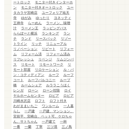
ートロック
モニター付きインターホ
ン
モニター付きオートロック
ユー
タカラヤ宮崎店
ユーフォリア祐天
寺
ゆがみ
ゆったり
ヨネッティ
王禅寺
らーめん
ラーメン、味噌
汁
ラーメン王
ラッピングバス
ららぽーと横浜
ランキング
ラン
チ
ランド
リースバック
リゾー
トライン
リッチ
リニューアル
リノベーション
リピート
リフォー
ム
リフォーム済
リフォーム済み
リフレッシュ
リベンジ
リムジンバ
ス
リモート
リモートワーク
リ
モート部屋
リロケーション
ル・パ
ン・コティディアン
ルーフ
ルーフ
コート
ルーフバルコニー
ループ
橋
ルームシェア
ルララこうほく
レンガ
ローン
ローン控除
ロイ
ヤルホームセンター
ロピア
ロピア
川崎水沢店
ロフト
ロフト付き
わがままいちご
ワンルーム
一人暮
らし
一戸建
一戸建、マンション、
宮前平、宮崎台、ペット可、ケロちゃ
ん、サトちゃん
一戸建て
一杯
一番
一蘭
丁寧
三ツ境
三ノ鳥