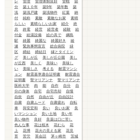
レ
管理
管理体制良好
管轄
節
分
築１０年
築9年
築年数
築
浅
築浅戸建
築浅物件
紅葉
納
付
純粋
素敵
素敵なお家
素晴
らしい
素晴らしいお家
紹介
終
息
終電
経営
経営者
経験
給
付金
給湯設備
絵の具で
綱島
駅
綺麗
綺麗な
綺麗好き
綾
瀬
緊急事態宣言
総合病院
緑
区
締結
締結日
縁とタイミン
グ
美しが丘
美しが丘公園
美し
が丘西
美しく
美味い
美味し
い
美味しさ
考える
耐震マンシ
ョン
耐震基準適合証明書
耐震適合
証明書
聖マリアンナ
聖マリアンナ
医科大学
肉
能
自作
自分
自
分の身体
自宅
自宅売却
自慢
自炊
自然
自由が丘
自由設計
自粛
自粛ムード
自粛疲れ
自転
車
與安宏和
良い
良いお家
良
いマンション
良い土地
良い年
良い物件
良好
良薬は口に苦し
色んな事
花は桜木
花むら
花
上
花博
花火の見える家
花見
苔
苦労
英会話
茅ヶ崎市
茨城