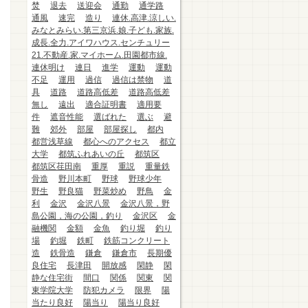
焚
退去
送迎会
通勤
通学路
通風
速完
造り
連休.高津.涼しい.
みなとみらい.第三京浜.娘.子ども.家族.
成長.全力.アイワハウス.センチュリー
21.不動産.家.マイホーム.田園都市線.
連休明け
連日
進学
運動
運動
不足
運用
過信
過信は禁物
道
具
道路
道路高低差
道路高低差
無し
遠出
適合証明書
適用要
件
遮音性能
選ばれた
選ぶ
避
難
郊外
部屋
部屋探し
都内
都営浅草線
都心へのアクセス
都立
大学
都筑ふれあいの丘
都筑区
都筑区荏田南
重厚
重説
重量鉄
骨造
野川本町
野球
野球少年
野生
野良猫
野菜炒め
野鳥
金
利
金沢
金沢八景
金沢八景，野
島公園，海の公園，釣り
金沢区
金
融機関
金額
金魚
釣り堀
釣り
場
釣堀
鉄町
鉄筋コンクリート
造
鉄骨造
鎌倉
鎌倉市
長期優
良住宅
長津田
開放感
閑静
閑
静な住宅街
間口
関係
関東
関
東学院大学
防犯カメラ
限界
陽
当たり良好
陽当り
陽当り良好