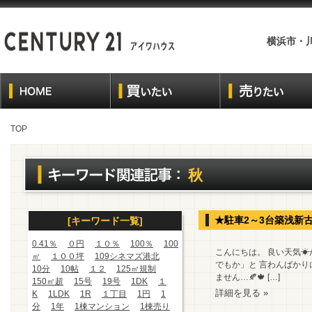
横浜市・
TOP
秋
★駐車2～3台築浅新
[キーワード一覧]
0.41％
０円
１０％
100％
100
こんにちは。 良い天気
㎡
１００坪
109シネマズ港北
でもか」と 言わんばか
10分
10帖
１２
125㎡規制
ません…🍂🍁 […]
150㎡超
15号
19号
1DK
１
詳細を見る »
K
1LDK
1R
１丁目
1円
1
分
1年
1棟マンション
1棟売り