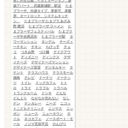
美しが丘公園，イルミネーション，新
築アパート，武蔵新城駅，駅近
たま
プラーザ、分譲タイプ、更新可、床暖
房、オートロック、システムキッチ
ン、
たまプラーザ.たまプラ.あざみ
野.鷺沼
たまプラーザ.ラーメン
た
まプラーザフェスティバル
たまプラ
ーザ中央商店街
たまプラーザ駅
タ
ワーマンション
タンデム
チーズィ
ーチキン
チキン
ちびっ子
チョ
コ
つきみ野
つけ麺
テイクアウ
ト
ディズニー
ディンクス
デザ
イナーズ
デザイナーズマンション
デザイナーズ賃貸
デジタルキー
テ
ナント
テラスハウス
テラスモール
湘南
テレビ
ドーナツ
ドーナッ
ツ
トイレ
ドッグカフェ
トト
ロ
トライ
トラブル
トラベル
トランクルーム
ドンキ
どんな
どんより
なかなか売れない
なし
ナン
ナンカレー
ニーズ
ニコッ
トこどもクリニック
ニジマス
ニッ
ポン
ニュース
ニュータウン
ネ
イル
ネコカフェ
ノースポート・モ
ール
ノジマ宮前平店
のんびり