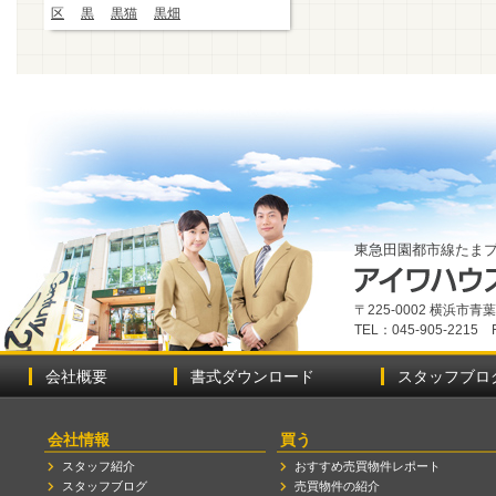
区
黒
黒猫
黒畑
東急田園都市線たま
〒225-0002 横浜市
TEL：045-905-2215 
会社概要
書式ダウンロード
スタッフブロ
会社情報
買う
スタッフ紹介
おすすめ売買物件レポート
スタッフブログ
売買物件の紹介