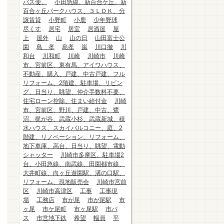
バス便、
小田急線、新百合ケ丘、新
百合ヶ丘パークハウス、３ＬＤＫ、分
譲賃貸
小野町
小鹿
少年野球
尽くす
居宅
居室
居酒屋
屋
上
屋外
山
山の日
山田富士公
園
島 孝
島孝
嵐
川口徹
川
和台
川和町
川崎
川崎市
川崎
市、宮前区、東有馬、アイワハウス、
不動産、購入、戸建、中古戸建、フル
リフォーム、2階建、駐車場、リビン
グ、日当り、眺望、仲介手数料不要、
住宅ローン控除、住まい給付金
川崎
市、宮前区、野川、戸建、中古、鷺
沼、梶が谷、武蔵小杉、武蔵新城、積
水ハウス、スカイバルコニー、庭、2
階建、リノベーション、リフォーム、
地下車庫、高台、日当り、眺望、電動
シャッター
川崎市多摩区、駐車場2
台、小田急線、南武線、田園都市線、
大井町線、向ヶ丘遊園駅、溝の口駅、
リフォーム、現地販売会
川崎市宮前
区
川崎市高津区
工事
工事現
場
工務店
市が尾
市が尾駅
市
ヶ尾
市ケ尾町
市ヶ尾駅
市バ
ス
市営地下鉄
希望
幅員
平