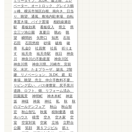
ミリータイプ、3LDK、最上階、エレ
ベーター、オートロック、グレイス鶴
ヶ峰、横浜市旭区白根、南向き、日当
り、眺望、通風、敷地内駐車場、自転
車置き場、バイク置場
相鉄線瀬谷
駅
看板効果
看板収入
県立
県
立三ツ池公園
真夏日
眺め
眺
望
瞬間的
矢野口
知恵
石垣
石田
石田悠樹
砂場
破格
確
率
礼金0
社員寮
社長
祈りま
す
祐天寺
祐天寺駅
祝日
神奈
川
神奈川の不動産屋
神奈川区
神奈川県
神奈川県、川崎市、宮前
区、水沢、たまプラーザ、築浅、2階
建、リノベーション、3LDK、庭、駐
車場、眺望、売主、仲介手数料不要、
リビング広い、バス便豊富、尻手黒川
道路、ロフト、畑、リフォーム済み、
田園風景
神明町
神木本町
神楽
坂
神様
神泉
神社
私
秋
秋
のゴールデンフェア
秋山
秋山智
宏
秋山智弘
秋葉
税制優遇
積
水ハウス
積雪
空き
空き家
空
室
空室対策
空家
立地
立野台
公園
笑顔
第５フジビル
筋ト