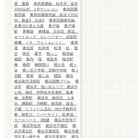
望、通風
東急東横線、祐天寺、徒歩
10分以内、１Rマンション
東急田園
都市線
東急田園都市線，徒歩５分以
内，敷金0，礼金0
東急田園都市線.
多摩川の見える家
東戸塚
東戸塚
駅
東横線
東横線、元住吉、駅近、
オートロック、エレベーター、浴室乾
燥機、ＩＨ、ウォシュレット、
東海
道
東生田
松本悟
松濤
柱
査
定
柿生
栗平
根っこ
根岸線
格闘
案内
桜
桜並木
桜木町
梅
梅雨
梅雨明け
梶が谷
梶ヶ
谷
梶ヶ谷小学校・宮崎中学校
梶ヶ
谷駅
業者
楽しめ
標高
横浜
横浜南共済病院
横浜国際プール
横
浜市
横浜市、狙い目エリア、横浜中
心地、南区、伊勢佐木長者町、阪東
橋、吉野町
横浜市、鶴見区、上末
吉、綱島駅、川崎駅、鶴見駅、築浅、
戸建、リフォーム済み、仲介手数料不
要、鶴見川、リバーサイド、駐車場、
カースペース、3階建
横浜市営地下
鉄
横浜市役所
横浜市戸塚区
横
浜市港北区
横浜市都筑区
横浜市都
筑区茅ヶ崎中央
横浜市青葉区
横浜