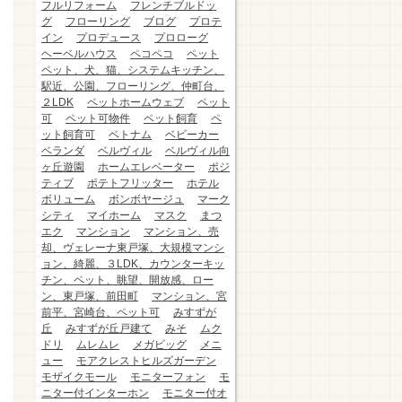
フルリフォーム
フレンチブルドッ
グ
フローリング
ブログ
プロテ
イン
プロデュース
プロローグ
ヘーベルハウス
ペコペコ
ペット
ペット、犬、猫、システムキッチン、
駅近、公園、フローリング、仲町台、
２LDK
ペットホームウェブ
ペット
可
ペット可物件
ペット飼育
ペ
ット飼育可
ベトナム
ベビーカー
ベランダ
ベルヴィル
ベルヴィル向
ヶ丘遊園
ホームエレベーター
ポジ
ティブ
ポテトフリッター
ホテル
ボリューム
ボンボヤージュ
マーク
シティ
マイホーム
マスク
まつ
エク
マンション
マンション、売
却、ヴェレーナ東戸塚、大規模マンシ
ョン、綺麗、３LDK、カウンターキッ
チン、ペット、眺望、開放感、ロー
ン、東戸塚、前田町
マンション、宮
前平、宮崎台、ペット可
みすずが
丘
みすずが丘戸建て
みそ
ムク
ドリ
ムレムレ
メガビッグ
メニ
ュー
モアクレストヒルズガーデン
モザイクモール
モニターフォン
モ
ニター付インターホン
モニター付オ