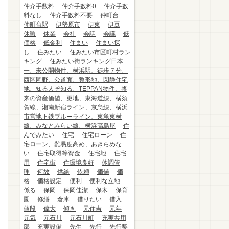
仲介手数料
仲介手数料0
仲介手数
料なし
仲介手数料不要
仲町台
仲町台駅
伊勢原市
伊東
伊豆
休暇
休業
会社
会話
会議
低
価格
低金利
住まい
住まい探
し
住みたい
住みたい市区町村ラン
キング
住みたい街ランキング日本
一、未公開物件、横浜駅、徒歩７分、
西区岡野、公道面、整形地、閑静住宅
地、知る人ぞ知る、TEPPAN物件、将
来の資産価値、更地、東海道線、横須
賀線、湘南新宿ライン、京急線、横浜
市営地下鉄ブルーライン、東急東横
線、みなとみらい線、横浜高島屋
住
んでみたい
住宅
住宅ローン
住
宅ローン、難易度高め、あきらめな
い
住宅取得等資金
住宅地
住宅
用
住宅街
住環境良好
体調管
理
何故
供給
依頼
価値
価
格
価格設定
便利
便利な立地
係る
保岡
保岡佳潔
保木
保育
園
修繕
倉庫
借りたい
借入
値段
偉大
傾き
元住吉
元年
元気
元石川
元石川町
充実共用
部
充実設備
先生
先行
先行契