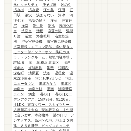
永住クォリティ
汐そば屋
汐のや
汚水桝
汚水管
江の島
江田
江
田駅
汲沢
決まらない
河津
河
津七滝
治安の良さ
注意
注文住
宅
洋室
洗い物
洗礼
洗面化粧
台
洗面台
活用
浄蓮の滝
浮間
舟渡
浴室
浴室乾燥
浴室乾燥
機
浴室室乾燥機
浴室換気乾燥機
浴室新規，エアコン新品，追い焚き，
モニター付インターホン，防犯カメ
ラ，トランクルーム，敷地内駐車場，
駐輪場
海
海.横浜.青葉区
海岸
海老名
海鮮料理
消毒
消費税
深谷町
清掃夏
渋谷
温暖化
温
水洗浄便座
港北TOKYU S.C
港北
ニュータウン
港北みなも
港北区
港南台
港南台駅
湘南
湘南新宿
ライン
満室
溝の口
溝の口ガー
デンアクアス、15階部分、91.26㎡、
４LDK、東京タワー、スカイツリー、
多摩川花火大会、現地販売会、まだ間
に合います、本命物件
溝の口ガーデ
ンアクアス、高津区久地、地上２０階
建、８５５世帯、ビッグコミュニテ