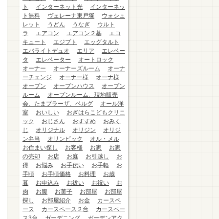
ト
インターネット光
インターネッ
ト無料
ヴェレーナ東戸塚
ウォシュ
レット
うどん
うなぎ
ウルト
ラ
エアコン
エアコン２基
エコ
キュート
エジプト
エッグタルト
エバライトデュオ
エリア
エレベー
タ
エレベーター
オートロック
オーナー
オーナーズルーム
オーナ
ーチェンジ
オーナー様
オーナ様
オープン
オープンハウス
オープン
ルーム
オープンルーム、現地販売
会、たまプラーザ、ベルグ
オール洋
室
おいしい
おぎはらこどもクリニ
ック
おじさん
おすすめ
おみく
じ
オリジナル
オリジン
オリジ
ン弁当
オリンピック
オル・メル
お住まい探し
お客様
お家
お家
の売却
お店
お庭
お引越し
お
得
お悩み
お手伝い
お手軽
お
手頃
お手頃価格
お料理
お歳
暮
お申込み
お祓い
お祝い
お
肉
お腹
お菓子
お部屋
お部屋
探し
お部屋紹介
お金
カースペ
ース
カースペース２台
カースペー
ス3台
ガーデニング
ガーデンアク