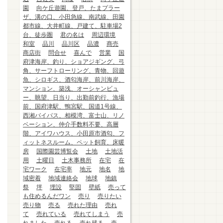
園
向ケ丘遊園、登戸、たまプラー
ザ、溝の口、小田急線、南武線、田園
都市線、大井町線、戸建て、駐車場2
台、徒歩圏
君の名は
周辺環境
和室
品川
品川区
品濃
商売
商店街
問合せ
喜んで
営業
国
府津海岸、釣り、ショアジギング、弓
角、サーフトローリング、青物、回遊
魚、シロギス、酒匂海岸、前川海岸、
マンション、築浅、オーシャンビュ
ー、眺望、日当り、出勤前釣行、漁場
前、国府津駅、鴨宮駅、国道1号線、
西湘バイパス、相模湾、富士山、リノ
ベーション、仲介手数料不要、高層
階、アイワハウス、小田原市酒匂、フ
ィットネスルーム、ペット飼育、床暖
房
国際園芸博覧会
土地
土地活
用
土曜日
土木事務所
在宅
在
宅ワーク
在宅率
地元
地名
地
域密着
地域連絡会
地球
地鎮
祭
坪
埋設
堅固
壁紙
売って
も住めるんだワン
売り
売りたい
売り物
売る
売れた理由
売れ
て
売れている
売れてしまう
売