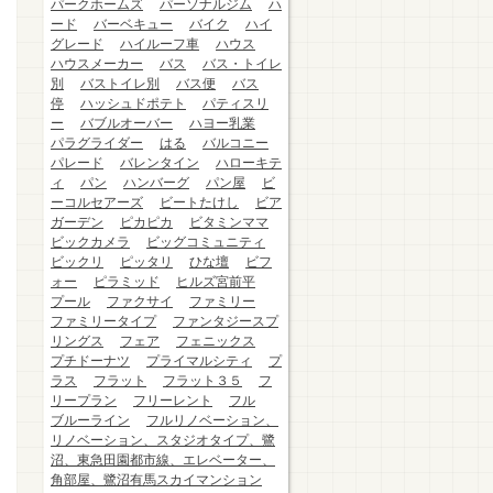
パークホームズ
パーソナルジム
ハ
ード
バーベキュー
バイク
ハイ
グレード
ハイルーフ車
ハウス
ハウスメーカー
バス
バス・トイレ
別
バストイレ別
バス便
バス
停
ハッシュドポテト
パティスリ
ー
バブルオーバー
ハヨー乳業
パラグライダー
はる
バルコニー
パレード
バレンタイン
ハローキテ
ィ
パン
ハンバーグ
パン屋
ビ
ーコルセアーズ
ビートたけし
ビア
ガーデン
ピカピカ
ビタミンママ
ビックカメラ
ビッグコミュニティ
ビックリ
ピッタリ
ひな壇
ビフ
ォー
ピラミッド
ヒルズ宮前平
プール
ファクサイ
ファミリー
ファミリータイプ
ファンタジースプ
リングス
フェア
フェニックス
プチドーナツ
プライマルシティ
プ
ラス
フラット
フラット３５
フ
リープラン
フリーレント
フル
ブルーライン
フルリノベーション、
リノベーション、スタジオタイプ、鷺
沼、東急田園都市線、エレベーター、
角部屋、鷺沼有馬スカイマンション