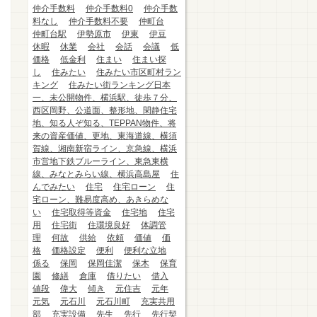
仲介手数料
仲介手数料0
仲介手数
料なし
仲介手数料不要
仲町台
仲町台駅
伊勢原市
伊東
伊豆
休暇
休業
会社
会話
会議
低
価格
低金利
住まい
住まい探
し
住みたい
住みたい市区町村ラン
キング
住みたい街ランキング日本
一、未公開物件、横浜駅、徒歩７分、
西区岡野、公道面、整形地、閑静住宅
地、知る人ぞ知る、TEPPAN物件、将
来の資産価値、更地、東海道線、横須
賀線、湘南新宿ライン、京急線、横浜
市営地下鉄ブルーライン、東急東横
線、みなとみらい線、横浜高島屋
住
んでみたい
住宅
住宅ローン
住
宅ローン、難易度高め、あきらめな
い
住宅取得等資金
住宅地
住宅
用
住宅街
住環境良好
体調管
理
何故
供給
依頼
価値
価
格
価格設定
便利
便利な立地
係る
保岡
保岡佳潔
保木
保育
園
修繕
倉庫
借りたい
借入
値段
偉大
傾き
元住吉
元年
元気
元石川
元石川町
充実共用
部
充実設備
先生
先行
先行契