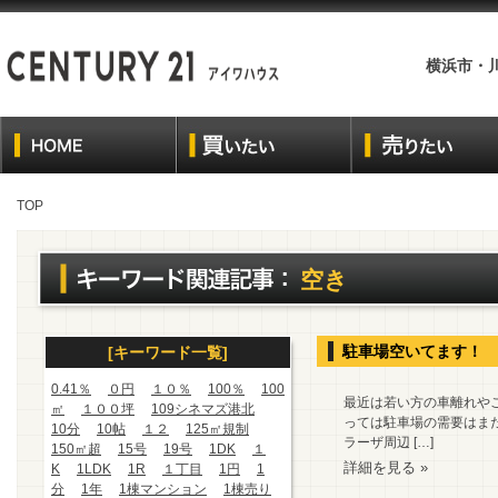
横浜市・
TOP
空き
駐車場空いてます！
[キーワード一覧]
0.41％
０円
１０％
100％
100
最近は若い方の車離れや
㎡
１００坪
109シネマズ港北
っては駐車場の需要はまだ
10分
10帖
１２
125㎡規制
ラーザ周辺 […]
150㎡超
15号
19号
1DK
１
詳細を見る »
K
1LDK
1R
１丁目
1円
1
分
1年
1棟マンション
1棟売り