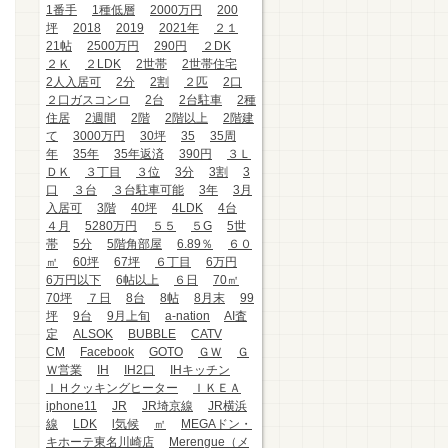
1番手
1種低層
2000万円
200
坪
2018
2019
2021年
２１
21帖
2500万円
290円
２DK
２Ｋ
２LDK
2世帯
2世帯住宅
2人入居可
2分
2割
２匹
2口
２口ガスコンロ
2台
2台駐車
2種
住居
2週間
2階
2階以上
2階建
て
3000万円
30坪
35
35周
年
35年
35年返済
390円
３Ｌ
ＤＫ
３丁目
３位
3分
3割
3
口
３台
３台駐車可能
3年
3月
入居可
3階
40坪
4LDK
4台
４月
5280万円
５５
５G
5世
帯
5分
5階角部屋
6.89％
６０
㎡
60坪
67坪
６丁目
6万円
6万円以下
6帖以上
６日
70㎡
70坪
７日
8台
8帖
8月末
99
坪
9台
9月上旬
a-nation
AI査
定
ALSOK
BUBBLE
CATV
CM
Facebook
GOTO
ＧＷ
Ｇ
Ｗ営業
IH
IH2口
IHキッチン
ＩＨクッキングヒーター
ＩＫＥＡ
iphone11
JR
JR埼京線
JR横浜
線
LDK
l気候
㎡
MEGAドン・
キホーテ東名川崎店
Merengue（メ