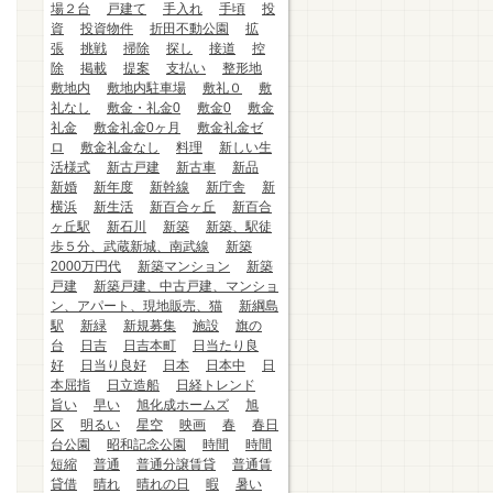
場２台
戸建て
手入れ
手頃
投
資
投資物件
折田不動公園
拡
張
挑戦
掃除
探し
接道
控
除
掲載
提案
支払い
整形地
敷地内
敷地内駐車場
敷礼０
敷
礼なし
敷金・礼金0
敷金0
敷金
礼金
敷金礼金0ヶ月
敷金礼金ゼ
ロ
敷金礼金なし
料理
新しい生
活様式
新古戸建
新古車
新品
新婚
新年度
新幹線
新庁舎
新
横浜
新生活
新百合ヶ丘
新百合
ヶ丘駅
新石川
新築
新築、駅徒
歩５分、武蔵新城、南武線
新築
2000万円代
新築マンション
新築
戸建
新築戸建、中古戸建、マンショ
ン、アパート、現地販売、猫
新綱島
駅
新緑
新規募集
施設
旗の
台
日吉
日吉本町
日当たり良
好
日当り良好
日本
日本中
日
本屈指
日立造船
日経トレンド
旨い
早い
旭化成ホームズ
旭
区
明るい
星空
映画
春
春日
台公園
昭和記念公園
時間
時間
短縮
普通
普通分譲賃貸
普通賃
貸借
晴れ
晴れの日
暇
暑い