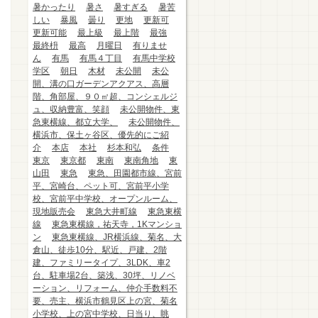
暑かったり
暑さ
暑すぎる
暑苦
しい
暴風
曇り
更地
更新可
更新可能
最上級
最上階
最強
最終枡
最高
月曜日
有りませ
ん
有馬
有馬４丁目
有馬中学校
学区
朝日
木材
未公開
未公
開、溝の口ガーデンアクアス、高層
階、角部屋、９０㎡超、コンシェルジ
ュ、収納豊富、笑顔
未公開物件、東
急東横線、都立大学、
未公開物件、
横浜市、保土ヶ谷区、優先的にご紹
介
本店
本社
杉本和弘
条件
東京
東京都
東南
東南角地
東
山田
東急
東急、田園都市線、宮前
平、宮崎台、ペット可、宮前平小学
校、宮前平中学校、オープンルーム、
現地販売会
東急大井町線
東急東横
線
東急東横線，祐天寺，1Kマンショ
ン
東急東横線、JR横浜線、菊名、大
倉山、徒歩10分、駅近、戸建、2階
建、ファミリータイプ、3LDK、車2
台、駐車場2台、築浅、30坪、リノベ
ーション、リフォーム、仲介手数料不
要、売主、横浜市鶴見区上の宮、菊名
小学校、上の宮中学校、日当り、眺