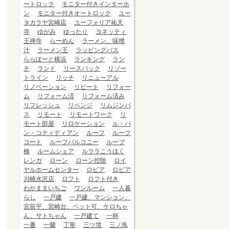
ートロック
モニター付きインターホ
ン
モニター付きオートロック
ユー
タカラヤ宮崎店
ユーフォリア祐天
寺
ゆがみ
ゆったり
ヨネッティ
王禅寺
らーめん
ラーメン、味噌
汁
ラーメン王
ラッピングバス
ららぽーと横浜
ランキング
ラン
チ
ランド
リースバック
リゾー
トライン
リッチ
リニューアル
リノベーション
リピート
リフォー
ム
リフォーム済
リフォーム済み
リフレッシュ
リベンジ
リムジンバ
ス
リモート
リモートワーク
リ
モート部屋
リロケーション
ル・パ
ン・コティディアン
ルーフ
ルーフ
コート
ルーフバルコニー
ループ
橋
ルームシェア
ルララこうほく
レンガ
ローン
ローン控除
ロイ
ヤルホームセンター
ロピア
ロピア
川崎水沢店
ロフト
ロフト付き
わがままいちご
ワンルーム
一人暮
らし
一戸建
一戸建、マンション、
宮前平、宮崎台、ペット可、ケロちゃ
ん、サトちゃん
一戸建て
一杯
一番
一蘭
丁寧
三ツ境
三ノ鳥