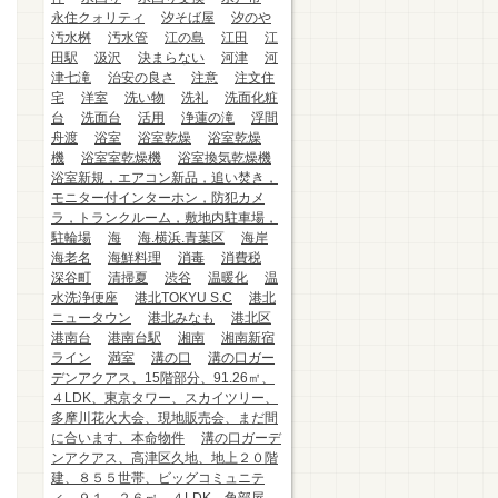
永住クォリティ
汐そば屋
汐のや
汚水桝
汚水管
江の島
江田
江
田駅
汲沢
決まらない
河津
河
津七滝
治安の良さ
注意
注文住
宅
洋室
洗い物
洗礼
洗面化粧
台
洗面台
活用
浄蓮の滝
浮間
舟渡
浴室
浴室乾燥
浴室乾燥
機
浴室室乾燥機
浴室換気乾燥機
浴室新規，エアコン新品，追い焚き，
モニター付インターホン，防犯カメ
ラ，トランクルーム，敷地内駐車場，
駐輪場
海
海.横浜.青葉区
海岸
海老名
海鮮料理
消毒
消費税
深谷町
清掃夏
渋谷
温暖化
温
水洗浄便座
港北TOKYU S.C
港北
ニュータウン
港北みなも
港北区
港南台
港南台駅
湘南
湘南新宿
ライン
満室
溝の口
溝の口ガー
デンアクアス、15階部分、91.26㎡、
４LDK、東京タワー、スカイツリー、
多摩川花火大会、現地販売会、まだ間
に合います、本命物件
溝の口ガーデ
ンアクアス、高津区久地、地上２０階
建、８５５世帯、ビッグコミュニテ