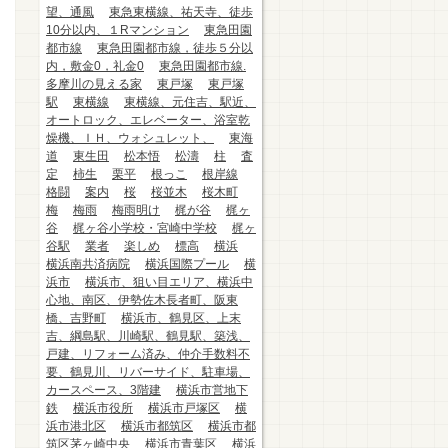
望、通風
東急東横線、祐天寺、徒歩
10分以内、１Rマンション
東急田園
都市線
東急田園都市線，徒歩５分以
内，敷金0，礼金0
東急田園都市線.
多摩川の見える家
東戸塚
東戸塚
駅
東横線
東横線、元住吉、駅近、
オートロック、エレベーター、浴室乾
燥機、ＩＨ、ウォシュレット、
東海
道
東生田
松本悟
松濤
柱
査
定
柿生
栗平
根っこ
根岸線
格闘
案内
桜
桜並木
桜木町
梅
梅雨
梅雨明け
梶が谷
梶ヶ
谷
梶ヶ谷小学校・宮崎中学校
梶ヶ
谷駅
業者
楽しめ
標高
横浜
横浜南共済病院
横浜国際プール
横
浜市
横浜市、狙い目エリア、横浜中
心地、南区、伊勢佐木長者町、阪東
橋、吉野町
横浜市、鶴見区、上末
吉、綱島駅、川崎駅、鶴見駅、築浅、
戸建、リフォーム済み、仲介手数料不
要、鶴見川、リバーサイド、駐車場、
カースペース、3階建
横浜市営地下
鉄
横浜市役所
横浜市戸塚区
横
浜市港北区
横浜市都筑区
横浜市都
筑区茅ヶ崎中央
横浜市青葉区
横浜