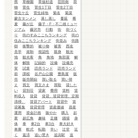
県
草柳園
草薙杉道
荏田南
荷
物
菅生
菅生1丁目
菅生2丁目
菅生ケ丘
菅生緑地
菊名
菊菜
蒙古タンメン
蒸し蒸し
蔓延
蕎
麦
藤が丘
藤子・F・不二雄ミュー
ジアム
藤沢市
行動
街
街づく
り
街のすみここちランキング
街の
住みここちランキング
街並み
街路
樹
衝撃的
被り物
被害
西友
見学
規制
視認性
親身
観光
地
観光客
角
角地
角部屋
解
体
解除
記録的
設備
設備充
実
試算
読売ランド
読売ランド
前
課税
谷戸山公園
豊島屋
販
売
販売開始
買い取る
買い替
え
買主
買主さま
買取
貸した
い
貸別荘
貸家
費用
賃料
賃
料収入
賃貸
賃貸、賃貸管理、定期
清掃、
賃貸アパート
賃貸中
賃
貸募集
賃貸管理
資産価値
資産
運用
資金計画
賑やか
購入
起
業
超広角
趣味
足腰
踊場
身
体
車
車2台
車3台
車大好き
車庫
軟式
転勤
辛い
辻堂
近
く
返済
追い焚き
追浜駅
追