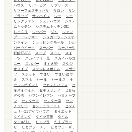
さくらんぼ
さくら祭り
ザセンター
ハウス
サバービア
サブリース
サマーフェスティバル
サロン
サン
ドラッグ
サンハイツ
シー
シー
リングファン
シェアハウス
システ
ムキッチン
システムキッチン3口
じっくり
ジッパー
ジム
シャン
プードレッサー
シュガーラッシュオ
ンライン
ショッピングモール
シル
バーウイーク
スーパー
スーパー生
鮮館TAIGA
スープ
スーモ
スイ
ーツ
スカイツリー見
スカイバルコ
ニー
スカパー
すすき野
スタジ
オタイプ
ステンレスボトル
スポー
ツ
スポット
すまい
すまい給付
金
スマホ
セール
セールス
セ
ールスポイント
セカンドハウス
セ
キスイハイム
セキュリティ
せせら
ぎ公園
セブンイレブン
セミオープ
ン
センター北
センター南
セン
チュリー
センチュリー２１
センチ
ュリー21アイワハウス
ダイエット
タイミング
タイヤ置場
タイル
タイル張り
たまプラ
たまプラー
ザ
たまプラーザ，
たまプラーザ，