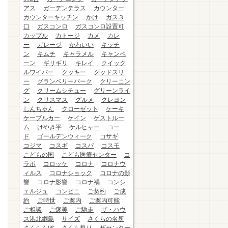
アス
ガーデンテラス
カウンター
カウンターキッチン
かけ
ガス３
口
ガスコンロ
ガスコンロ設置可
カップル
カトージ
カメ
カレ
ー
ガレージ
かわいい
キッチ
ン
キムチ
キャラメル
キャンペ
ーン
ギリギリ
キレイ
クイック
ルワイパー
クッキー
グッドスリ
ー
グランベリーパーク
クリーニン
グ
クリームシチュー
グリーンライ
ン
クリスマス
グルメ
クレヨン
しんちゃん
クローゼット
ケーキ
ケーブルカー
ケイン
ゲストルー
ム
けやき平
ケルヒャー
コー
ド
ゴールデンウィーク
コサギ
コジマ
コスギ
コスパ
コスモ
こどもの国
こども医療センター
コ
ラボ
コロッケ
コロナ
コロナウ
ィルス
コロナショック
コロナの影
響
コロナ影響
コロナ禍
コンシ
ェルジュ
コンビニ
ご契約
ご成
約
ご時世
ご案内
ご案内可能
ご相談
ご褒美
ご馳走
ザ・ハウ
ス港北綱島
サイズ
さくらの名所