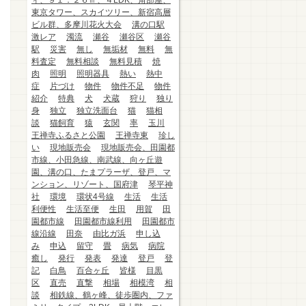
ィ、９１．２６㎡、４LDK、角部屋、
東京タワー、スカイツリー、新宿高層
ビル群、多摩川花火大会
溝の口駅
激レア
濁流
瀬谷
瀬谷区
瀬谷
駅
災害
無し
無垢材
無料
無
料査定
無料相談
無料見積
焼
肉
照明
照明器具
熱い
熱中
症
片づけ
物件
物件不足
物件
紹介
特典
犬
犬蔵
狩り
独り
身
独立
独立洗面台
猫
猫相
談
猫飼育
猿
玄関
率
玉川
王禅寺ふるさと公園
王禅寺東
珍し
い
現地販売会
現地販売会、田園都
市線、小田急線、南武線、向ヶ丘遊
園、溝の口、たまプラーザ、登戸、マ
ンション、リゾート、国府津
琴平神
社
環境
環状4号線
生活
生活
利便性
生活至便
生田
用賀
田
園都市線
田園都市線利用
田園都市
線沿線
田奈
由比ガ浜
申し込
み
申込
留守
畳
病気
病院
癒し
発行
発表
発達
登戸
登
記
白鳥
百合ヶ丘
皆様
目黒
区
直売
直撃
相場
相模湾
相
談
相鉄線、鶴ヶ峰、徒歩圏内、ファ