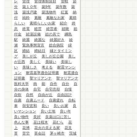
レ
管理
管理体制良好
管轄
節
分
築１０年
築9年
築年数
築
浅
築浅戸建
築浅物件
紅葉
納
付
純粋
素敵
素敵なお家
素晴
らしい
素晴らしいお家
紹介
終
息
終電
経営
経営者
経験
給
付金
給湯設備
絵の具で
綱島
駅
綺麗
綺麗な
綺麗好き
綾
瀬
緊急事態宣言
総合病院
緑
区
締結
締結日
縁とタイミン
グ
美しが丘
美しが丘公園
美し
が丘西
美しく
美味い
美味し
い
美味しさ
考える
耐震マンシ
ョン
耐震基準適合証明書
耐震適合
証明書
聖マリアンナ
聖マリアンナ
医科大学
肉
能
自作
自分
自
分の身体
自宅
自宅売却
自慢
自炊
自然
自由が丘
自由設計
自粛
自粛ムード
自粛疲れ
自転
車
與安宏和
良い
良いお家
良
いマンション
良い土地
良い年
良い物件
良好
良薬は口に苦し
色んな事
花は桜木
花むら
花
上
花博
花火の見える家
花見
苔
苦労
英会話
茅ヶ崎市
茨城