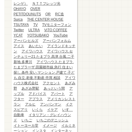
レンゲ）
ＮＴＴフレッツ光
OHAYO
OVER
PETITDOUNUTS
QR
RC造
Suica
THE CENTER HOUSE
TSUTAYA
TV
TVモニターフォン
Twitter
ULTRA
ViTO COFFEE
YCAT
YOTSUBAKO
YouTube
アーバンヒルズ
アーバンフォルム
アイス
あいたい
アイランドキッチ
ン
アイワハウス
アイワハウス.セ
ンチュリー21.たまプラ.高津.台風.二子
新地.多摩川
アイワハウス.たまプラ.
たまプラーザ.田園都市線.急行.住まい
探し.条件.安い.マンション.戸建て.子ど
も.自立.老後.不動産.売買.相談
アイワ
ハウス株式会社
アクセント
あざみ
野
あざみ野駅
あっという間
ア
ップル
アドバイス
アパート
ア
フター
アプラス
アメリカンレスト
ラン
アルヒ
アンパンマン
イク
スピアリ
いくら
イケア
いすゞ
自動車
イタリアン・グレイハウン
ド
いちご
いちごのデニッシュ
イトーヨーカ堂
イメージ
イルミネ
ーション
インスタ
インターネッ