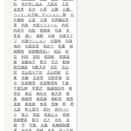
約
先行申し込み
入田浜
入谷
全世界
全力
八景
公園
公園、
ペット、お子様、マンション、猫
公
示価格
公道
六浦
共用施設充
実
内装
内装リフォーム
内見
内見可
内覧
再開発
写真
冬
冬至
凄い
函館
分譲
分譲タイ
プ
分譲マンション
分譲地
分譲
地内
分譲賃貸
初めて
初夏
初
期費用
初期費用安い
初詣
別
荘
利回
前回
前田町
前面道
路
加藤祐子
努力
労力
動物
勤労感謝
勾配天井
北区
北山
田
北山田６丁目
北山田駅
北
東
北極
北赤羽
北部市場
区
分
区画整理
区画整理地
千葉
千葉弘樹
卒業式
協議地区内
南
伊豆
南北
南向き
南大井
南
庭
南林間
南武線
南町田
南西
道路
南道路
単身
危険
即
即
入居
即入居可
原付
原付バイ
ク
収入
収益
収益ビル
収納
収納豊富
取引
古さ
古札
古
都
可
可能
台風
各種税制優
遇
吉佐美
同棲
名所
向ヶ丘遊