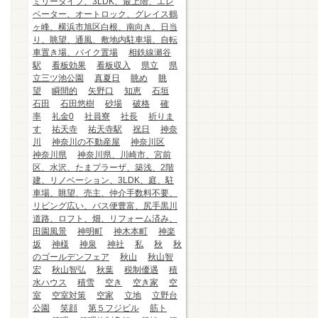
ミリータイプ、3LDK、最上階、エレ
ベーター、オートロック、グレイス鶴
ヶ峰、横浜市旭区白根、南向き、日当
り、眺望、通風、敷地内駐車場、自転
車置き場、バイク置場
相鉄線瀬谷
駅
看板効果
看板収入
県立
県
立三ツ池公園
真夏日
眺め
眺
望
瞬間的
矢野口
知恵
石垣
石田
石田悠樹
砂場
破格
確
率
礼金0
社員寮
社長
祈りま
す
祐天寺
祐天寺駅
祝日
神奈
川
神奈川の不動産屋
神奈川区
神奈川県
神奈川県、川崎市、宮前
区、水沢、たまプラーザ、築浅、2階
建、リノベーション、3LDK、庭、駐
車場、眺望、売主、仲介手数料不要、
リビング広い、バス便豊富、尻手黒川
道路、ロフト、畑、リフォーム済み、
田園風景
神明町
神木本町
神楽
坂
神様
神泉
神社
私
秋
秋
のゴールデンフェア
秋山
秋山智
宏
秋山智弘
秋葉
税制優遇
積
水ハウス
積雪
空き
空き家
空
室
空室対策
空家
立地
立野台
公園
笑顔
第５フジビル
筋ト