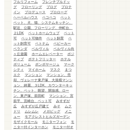
フルリフォーム
フレンチブルドッ
グ
フローリング
ブログ
プロテ
イン
プロデュース
プロローグ
ヘーベルハウス
ペコペコ
ペット
ペット、犬、猫、システムキッチン、
駅近、公園、フローリング、仲町台、
２LDK
ペットホームウェブ
ペット
可
ペット可物件
ペット飼育
ペ
ット飼育可
ベトナム
ベビーカー
ベランダ
ベルヴィル
ベルヴィル向
ヶ丘遊園
ホームエレベーター
ポジ
ティブ
ポテトフリッター
ホテル
ボリューム
ボンボヤージュ
マーク
シティ
マイホーム
マスク
まつ
エク
マンション
マンション、売
却、ヴェレーナ東戸塚、大規模マンシ
ョン、綺麗、３LDK、カウンターキッ
チン、ペット、眺望、開放感、ロー
ン、東戸塚、前田町
マンション、宮
前平、宮崎台、ペット可
みすずが
丘
みすずが丘戸建て
みそ
ムク
ドリ
ムレムレ
メガビッグ
メニ
ュー
モアクレストヒルズガーデン
モザイクモール
モニターフォン
モ
ニター付インターホン
モニター付オ