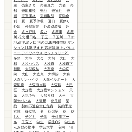
れました
売れる
売れ残る
売
主
売主さま
売主直売
売価
売
却
売却相談
売地
売物件
売
買
売買価格
売買取引
変動金
利
夏
夏季休暇
夏日
夏祭り
外出
外壁塗装
外装塗装済
外
食
多々戸浜
多い
多摩川
多摩
川.花火.世田谷.二子玉.二子玉川.二子新
地.高津.溝ノ口.溝の口.田園都市線.マン
ション.眺望.見える.高層階.屋上.バルコ
ニー.アイワハウス.センチュリー21
多頭
大事
大会
大切
大口
大
和
大和ハウス
大和市
大和市下
鶴間
大型収納
大型車
大学病
院
大山
大庭恵
大掃除
大森
大森サンハイツ
大森ベルポート
大
森海岸
大森海岸駅
大森駅
大田
区
大規模
大規模マンション
天
気
天気予報
天然素材
天皇
太
陽光パネル
太鼓橋
奈良町
契
約
契約不適合責任免責
契約予定
女性
好立地
妻
始発駅
娘
嬉
しい
子ども
子供
子供用プー
ル
子育て
学生
学生OK
学生さ
んお勧め物件
学芸大学
宅内
宅