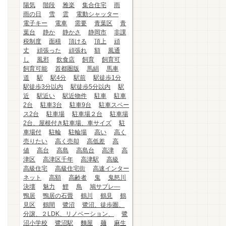
陽気
階段
雅楽
集合住宅
雨
雨の日
雪
雲
電動シャッター
電子キー
電車
需要
青葉区
青
葉台
静か
静かさ
静岡市
非課
税制度
面積
頂ける
頂上
頑
丈
頑張った
頑張れ
額
風通
し
風邪
飲食店
飼育
飼育可
飼育可能
首都圏版
馬絹
馬車
道
駅
駅4分
駅前
駅徒歩1分
駅徒歩3分以内
駅徒歩5分以内
駅
近
駅近い
駅近物件
駐車
駐車
2台
駐車3台
駐車9台
駐車スペー
ス2台
駐車場
駐車場２台
駐車場
2台、屋根付き駐車場、車サイズ
駐
車場付
駐輪
駐輪場
高い
高く
売りたい
高く売却
高低差
高
値
高台
高島
高島台
高津
高
津区
高津区千年
高津駅
高級
高級住宅
高級住宅街
高速インター
ネット
高額
高齢者
鬼
鬼怒川
決壊
魅力
鯉
鳥
鳩サブレ―
鴨居
鴨居の石畳
鶴川
鶴見
鶴
見区
鶴間
鷺沼
鷺沼、徒歩圏、
分譲、２LDK、リノベーション、
鷺
沼小学校
鷺沼駅
麵屋
麺
麻生