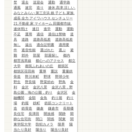
焚
退去
送迎会
通勤
通学路
通風
速完
造り
連休.高津.涼しい.
みなとみらい.第三京浜.娘.子ども.家族.
成長.全力.アイワハウス.センチュリー
21.不動産.家.マイホーム.田園都市線.
連休明け
連日
進学
運動
運動
不足
運用
過信
過信は禁物
道
具
道路
道路高低差
道路高低差
無し
遠出
適合証明書
適用要
件
遮音性能
選ばれた
選ぶ
避
難
郊外
部屋
部屋探し
都内
都営浅草線
都心へのアクセス
都立
大学
都筑ふれあいの丘
都筑区
都筑区荏田南
重厚
重説
重量鉄
骨造
野川本町
野球
野球少年
野生
野良猫
野菜炒め
野鳥
金
利
金沢
金沢八景
金沢八景，野
島公園，海の公園，釣り
金沢区
金
融機関
金額
金魚
釣り堀
釣り
場
釣堀
鉄町
鉄筋コンクリート
造
鉄骨造
鎌倉
鎌倉市
長期優
良住宅
長津田
開放感
閑静
閑
静な住宅街
間口
関係
関東
関
東学院大学
防犯カメラ
限界
陽
当たり良好
陽当り
陽当り良好