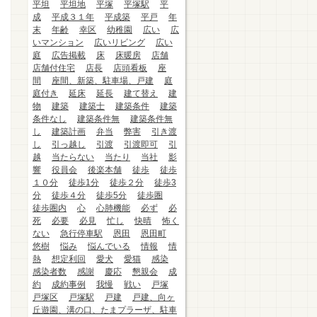
平坦
平坦地
平塚
平塚駅
平
成
平成３１年
平成築
平戸
年
末
年齢
幸区
幼稚園
広い
広
いマンション
広いリビング
広い
庭
広告掲載
床
床暖房
店舗
店舗付住宅
店長
店頭看板
座
間
座間、新築、駐車場、戸建
庭
庭付き
延床
延長
建て替え
建
物
建築
建築士
建築条件
建築
条件なし
建築条件無
建築条件無
し
建築計画
弁当
弊害
引き渡
し
引っ越し
引渡
引渡即可
引
越
当たらない
当たり
当社
影
響
役員会
後楽本舗
徒歩
徒歩
１０分
徒歩1分
徒歩２分
徒歩3
分
徒歩４分
徒歩5分
徒歩圏
徒歩圏内
心
心肺機能
必ず
必
死
必要
必見
忙し
快晴
怖く
ない
急行停車駅
恩田
恩田町
悠樹
悩み
悩んでいる
情報
情
熱
想定利回
愛犬
愛猫
感染
感染者数
感謝
慶応
懇親会
成
約
成約事例
我慢
戦い
戸塚
戸塚区
戸塚駅
戸建
戸建、向ヶ
丘遊園、溝の口、たまプラーザ、駐車