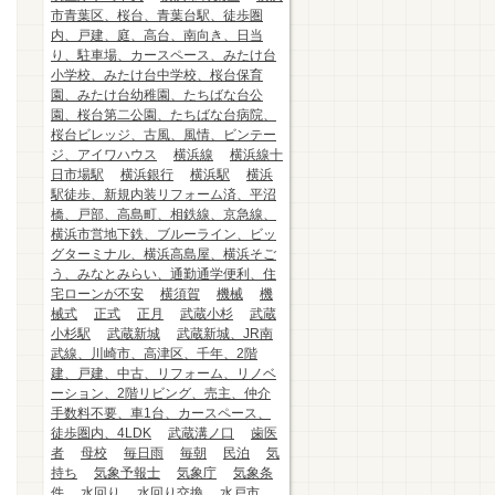
市青葉区、桜台、青葉台駅、徒歩圏
内、戸建、庭、高台、南向き、日当
り、駐車場、カースペース、みたけ台
小学校、みたけ台中学校、桜台保育
園、みたけ台幼稚園、たちばな台公
園、桜台第二公園、たちばな台病院、
桜台ビレッジ、古風、風情、ビンテー
ジ、アイワハウス
横浜線
横浜線十
日市場駅
横浜銀行
横浜駅
横浜
駅徒歩、新規内装リフォーム済、平沼
橋、戸部、高島町、相鉄線、京急線、
横浜市営地下鉄、ブルーライン、ビッ
グターミナル、横浜高島屋、横浜そご
う、みなとみらい、通勤通学便利、住
宅ローンが不安
横須賀
機械
機
械式
正式
正月
武蔵小杉
武蔵
小杉駅
武蔵新城
武蔵新城、JR南
武線、川崎市、高津区、千年、2階
建、戸建、中古、リフォーム、リノベ
ーション、2階リビング、売主、仲介
手数料不要、車1台、カースペース、
徒歩圏内、4LDK
武蔵溝ノ口
歯医
者
母校
毎日雨
毎朝
民泊
気
持ち
気象予報士
気象庁
気象条
件
水回り
水回り交換
水戸市