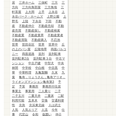
居
三井ホーム
三保町
三方
三
方向
三方向角部屋
三方角地
三
軒茶屋
上大岡
上手
上永谷
上
永谷パーク・ホームズ
上野公園
上
野毛
上陸
下永谷
下田
不動
産
不動産仲介
不動産売却
不動
産売買
不動産探し
不動産検索
不動産業
不動産業界
不動産業者
不動産買取
不動産購入
不忍池
世帯
世田谷区
世界
世界中
丘
の上のパン屋
丘陵地帯
両面バルコ
ニー
両面道路
並列
並列駐車
並列駐車2台
並列駐車３台
中古マ
ンション
中古戸建
中型犬
中央
林間
中学校
中白根
中目黒
中
華
中華料理
丸亀製麵
久末
九
葉
亀有，りょうさん，亀有アリオ，
ライオンズマンション亀有第3
予
定
予算
事務所
事務所付住居
事業主
事業用
二人乗り
二子
二子玉川
二重天井
二重床
二駅
利用可能
五本木
交換
交通利便
性
京急
京浜東北線
人は武士
人気
人気エリア
人流
今年
仕
事
代官山
令和
仮囲い
仲介