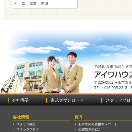
区
黒
黒猫
黒畑
東急田園都市線たま
〒225-0002 横浜市
TEL：045-905-2215 
会社概要
書式ダウンロード
スタッフブロ
会社情報
買う
スタッフ紹介
おすすめ売買物件レポート
スタッフブログ
売買物件の紹介