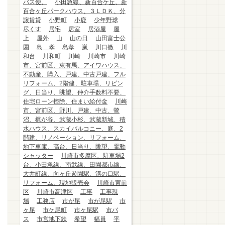
バス便、
小田急線、新百合ケ丘、新
百合ヶ丘パークハウス、３ＬＤＫ、分
譲賃貸
小野町
小鹿
少年野球
尽くす
居宅
居室
居酒屋
屋
上
屋外
山
山の日
山田富士公
園
島 孝
島孝
嵐
川口徹
川
和台
川和町
川崎
川崎市
川崎
市、宮前区、東有馬、アイワハウス、
不動産、購入、戸建、中古戸建、フル
リフォーム、2階建、駐車場、リビン
グ、日当り、眺望、仲介手数料不要、
住宅ローン控除、住まい給付金
川崎
市、宮前区、野川、戸建、中古、鷺
沼、梶が谷、武蔵小杉、武蔵新城、積
水ハウス、スカイバルコニー、庭、2
階建、リノベーション、リフォーム、
地下車庫、高台、日当り、眺望、電動
シャッター
川崎市多摩区、駐車場2
台、小田急線、南武線、田園都市線、
大井町線、向ヶ丘遊園駅、溝の口駅、
リフォーム、現地販売会
川崎市宮前
区
川崎市高津区
工事
工事現
場
工務店
市が尾
市が尾駅
市
ヶ尾
市ケ尾町
市ヶ尾駅
市バ
ス
市営地下鉄
希望
幅員
平