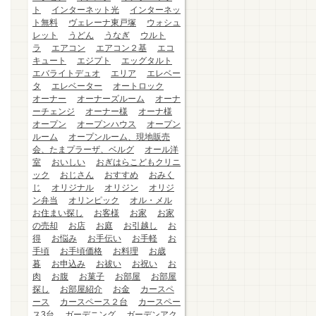
ト
インターネット光
インターネッ
ト無料
ヴェレーナ東戸塚
ウォシュ
レット
うどん
うなぎ
ウルト
ラ
エアコン
エアコン２基
エコ
キュート
エジプト
エッグタルト
エバライトデュオ
エリア
エレベー
タ
エレベーター
オートロック
オーナー
オーナーズルーム
オーナ
ーチェンジ
オーナー様
オーナ様
オープン
オープンハウス
オープン
ルーム
オープンルーム、現地販売
会、たまプラーザ、ベルグ
オール洋
室
おいしい
おぎはらこどもクリニ
ック
おじさん
おすすめ
おみく
じ
オリジナル
オリジン
オリジ
ン弁当
オリンピック
オル・メル
お住まい探し
お客様
お家
お家
の売却
お店
お庭
お引越し
お
得
お悩み
お手伝い
お手軽
お
手頃
お手頃価格
お料理
お歳
暮
お申込み
お祓い
お祝い
お
肉
お腹
お菓子
お部屋
お部屋
探し
お部屋紹介
お金
カースペ
ース
カースペース２台
カースペー
ス3台
ガーデニング
ガーデンアク