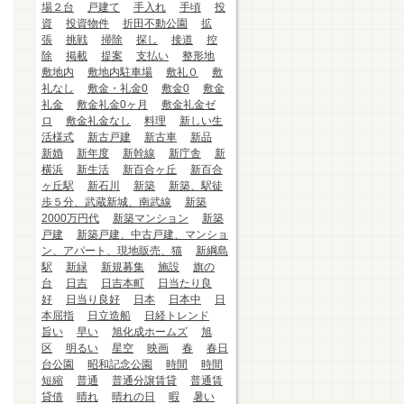
場２台
戸建て
手入れ
手頃
投
資
投資物件
折田不動公園
拡
張
挑戦
掃除
探し
接道
控
除
掲載
提案
支払い
整形地
敷地内
敷地内駐車場
敷礼０
敷
礼なし
敷金・礼金0
敷金0
敷金
礼金
敷金礼金0ヶ月
敷金礼金ゼ
ロ
敷金礼金なし
料理
新しい生
活様式
新古戸建
新古車
新品
新婚
新年度
新幹線
新庁舎
新
横浜
新生活
新百合ヶ丘
新百合
ヶ丘駅
新石川
新築
新築、駅徒
歩５分、武蔵新城、南武線
新築
2000万円代
新築マンション
新築
戸建
新築戸建、中古戸建、マンショ
ン、アパート、現地販売、猫
新綱島
駅
新緑
新規募集
施設
旗の
台
日吉
日吉本町
日当たり良
好
日当り良好
日本
日本中
日
本屈指
日立造船
日経トレンド
旨い
早い
旭化成ホームズ
旭
区
明るい
星空
映画
春
春日
台公園
昭和記念公園
時間
時間
短縮
普通
普通分譲賃貸
普通賃
貸借
晴れ
晴れの日
暇
暑い