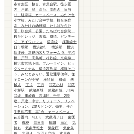
市青葉区、桜台、青葉台駅、徒歩圏
内、戸建、庭、高台、南向き、日当
り、駐車場、カースペース、みたけ台
小学校、みたけ台中学校、桜台保育
園、みたけ台幼稚園、たちばな台公
園、桜台第二公園、たちばな台病院、
桜台ビレッジ、古風、風情、ビンテー
ジ、アイワハウス
横浜線
横浜線十
日市場駅
横浜銀行
横浜駅
横浜
駅徒歩、新規内装リフォーム済、平沼
橋、戸部、高島町、相鉄線、京急線、
横浜市営地下鉄、ブルーライン、ビッ
グターミナル、横浜高島屋、横浜そご
う、みなとみらい、通勤通学便利、住
宅ローンが不安
横須賀
機械
機
械式
正式
正月
武蔵小杉
武蔵
小杉駅
武蔵新城
武蔵新城、JR南
武線、川崎市、高津区、千年、2階
建、戸建、中古、リフォーム、リノベ
ーション、2階リビング、売主、仲介
手数料不要、車1台、カースペース、
徒歩圏内、4LDK
武蔵溝ノ口
歯医
者
母校
毎日雨
毎朝
民泊
気
持ち
気象予報士
気象庁
気象条
件
水回り
水回り交換
水戸市