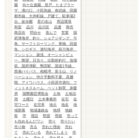
園
向ケ丘遊園、登戸、たまプラー
ザ、溝の口、小田急線、南武線、田園
都市線、大井町線、戸建て、駐車場2
台、徒歩圏
君の名は
周辺環境
和室
品川
品川区
品濃
商売
商店街
問合せ
喜んで
営業
国
府津海岸、釣り、ショアジギング、弓
角、サーフトローリング、青物、回遊
魚、シロギス、酒匂海岸、前川海岸、
マンション、築浅、オーシャンビュ
ー、眺望、日当り、出勤前釣行、漁場
前、国府津駅、鴨宮駅、国道1号線、
西湘バイパス、相模湾、富士山、リノ
ベーション、仲介手数料不要、高層
階、アイワハウス、小田原市酒匂、フ
ィットネスルーム、ペット飼育、床暖
房
国際園芸博覧会
土地
土地活
用
土曜日
土木事務所
在宅
在
宅ワーク
在宅率
地元
地名
地
域密着
地域連絡会
地球
地鎮
祭
坪
埋設
堅固
壁紙
売って
も住めるんだワン
売り
売りたい
売り物
売る
売れた理由
売れ
て
売れている
売れてしまう
売