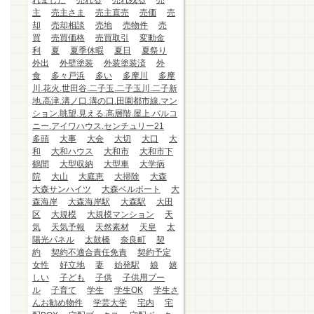
れました
売れる
売れ残る
売
主
売主さま
売主直売
売価
売
却
売却相談
売地
売物件
売
買
売買価格
売買取引
変動金
利
夏
夏季休暇
夏日
夏祭り
外出
外壁塗装
外装塗装済
外
食
多々戸浜
多い
多摩川
多摩
川.花火.世田谷.二子玉.二子玉川.二子新
地.高津.溝ノ口.溝の口.田園都市線.マン
ション.眺望.見える.高層階.屋上.バルコ
ニー.アイワハウス.センチュリー21
多頭
大事
大会
大切
大口
大
和
大和ハウス
大和市
大和市下
鶴間
大型収納
大型車
大学病
院
大山
大庭恵
大掃除
大森
大森サンハイツ
大森ベルポート
大
森海岸
大森海岸駅
大森駅
大田
区
大規模
大規模マンション
天
気
天気予報
天然素材
天皇
太
陽光パネル
太鼓橋
奈良町
契
約
契約不適合責任免責
契約予定
女性
好立地
妻
始発駅
娘
嬉
しい
子ども
子供
子供用プー
ル
子育て
学生
学生OK
学生さ
んお勧め物件
学芸大学
宅内
宅