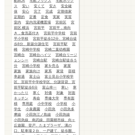
配BOX
宅配ブックス
宅配ボック
ス
安い
安くて
安さ
安全確
保
安心
完了
完成
定期借家
定期的
定番
定食
実家
実質
室内
室内洗濯機置場
宮前区
宮
前区.横浜
宮前平
宮前平，南向
き，食洗器付き
宮前平中学校
宮前
平小学校
宮前平徒歩12分、宮崎台徒
歩8分、新築分譲住宅
宮前平駅
宮
崎
宮崎中学校
宮崎二葉幼稚園
宮崎台
宮崎台ハイツ
宮崎台リージ
ェンシー
宮崎台駅
宮崎台駅徒歩５
分
宮崎小学校
家を売る
家屋
家族
家族向け
家系
家賃
容積
率超過
富士山
富士見台小学校学
区、宮前平中学校学区、分譲賃貸、宮
前平駅徒歩6分
富山幸一
寒い
寒
かったり
寒く
対価
対象
対面
キッチン
寿命
専修大学
専有面
積
専用庭
小中学校
小学校
小
学生
小泉農園
小田急
小田急多
摩線
小田急江ノ島線
小田急線
小田急線、南武線、田園都市線、向ヶ
丘遊園、登戸、たまプラーザ、溝の
口、駐車場２台、一戸建て、徒歩圏、