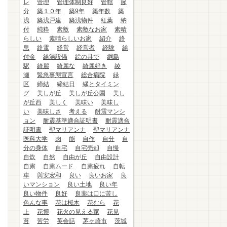
レ
管理
管理体制良好
管轄
節
分
築１０年
築9年
築年数
築
浅
築浅戸建
築浅物件
紅葉
納
付
純粋
素敵
素敵なお家
素晴
らしい
素晴らしいお家
紹介
終
息
終電
経営
経営者
経験
給
付金
給湯設備
絵の具で
綱島
駅
綺麗
綺麗な
綺麗好き
綾
瀬
緊急事態宣言
総合病院
緑
区
締結
締結日
縁とタイミン
グ
美しが丘
美しが丘公園
美し
が丘西
美しく
美味い
美味し
い
美味しさ
考える
耐震マンシ
ョン
耐震基準適合証明書
耐震適合
証明書
聖マリアンナ
聖マリアンナ
医科大学
肉
能
自作
自分
自
分の身体
自宅
自宅売却
自慢
自炊
自然
自由が丘
自由設計
自粛
自粛ムード
自粛疲れ
自転
車
與安宏和
良い
良いお家
良
いマンション
良い土地
良い年
良い物件
良好
良薬は口に苦し
色んな事
花は桜木
花むら
花
上
花博
花火の見える家
花見
苔
苦労
英会話
茅ヶ崎市
茨城