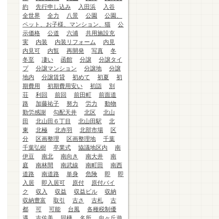
約
先行申し込み
入田浜
入谷
全世界
全力
八景
公園
公園、
ペット、お子様、マンション、猫
公
示価格
公道
六浦
共用施設充
実
内装
内装リフォーム
内見
内見可
内覧
再開発
写真
冬
冬至
凄い
函館
分譲
分譲タイ
プ
分譲マンション
分譲地
分譲
地内
分譲賃貸
初めて
初夏
初
期費用
初期費用安い
初詣
別
荘
利回
前回
前田町
前面道
路
加藤祐子
努力
労力
動物
勤労感謝
勾配天井
北区
北山
田
北山田６丁目
北山田駅
北
東
北極
北赤羽
北部市場
区
分
区画整理
区画整理地
千葉
千葉弘樹
卒業式
協議地区内
南
伊豆
南北
南向き
南大井
南
庭
南林間
南武線
南町田
南西
道路
南道路
単身
危険
即
即
入居
即入居可
原付
原付バイ
ク
収入
収益
収益ビル
収納
収納豊富
取引
古さ
古札
古
都
可
可能
台風
各種税制優
遇
吉佐美
同棲
名所
向ヶ丘遊