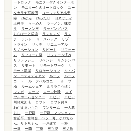
ートロック
モニター付きインターホ
ン
モニター付きオートロック
ユー
タカラヤ宮崎店
ユーフォリア祐天
寺
ゆがみ
ゆったり
ヨネッティ
王禅寺
らーめん
ラーメン、味噌
汁
ラーメン王
ラッピングバス
ららぽーと横浜
ランキング
ラン
チ
ランド
リースバック
リゾー
トライン
リッチ
リニューアル
リノベーション
リピート
リフォー
ム
リフォーム済
リフォーム済み
リフレッシュ
リベンジ
リムジンバ
ス
リモート
リモートワーク
リ
モート部屋
リロケーション
ル・パ
ン・コティディアン
ルーフ
ルーフ
コート
ルーフバルコニー
ループ
橋
ルームシェア
ルララこうほく
レンガ
ローン
ローン控除
ロイ
ヤルホームセンター
ロピア
ロピア
川崎水沢店
ロフト
ロフト付き
わがままいちご
ワンルーム
一人暮
らし
一戸建
一戸建、マンション、
宮前平、宮崎台、ペット可、ケロちゃ
ん、サトちゃん
一戸建て
一杯
一番
一蘭
丁寧
三ツ境
三ノ鳥