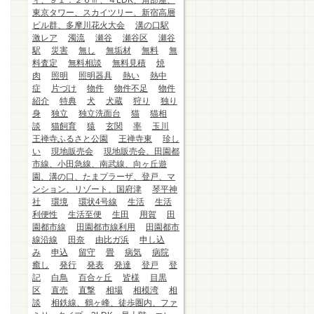
ィ、９１．２６㎡、４LDK、角部屋、
東京タワー、スカイツリー、新宿高層
ビル群、多摩川花火大会
溝の口駅
激レア
濁流
瀬谷
瀬谷区
瀬谷
駅
災害
無し
無垢材
無料
無
料査定
無料相談
無料見積
焼
肉
照明
照明器具
熱い
熱中
症
片づけ
物件
物件不足
物件
紹介
特典
犬
犬蔵
狩り
独り
身
独立
独立洗面台
猫
猫相
談
猫飼育
猿
玄関
率
玉川
王禅寺ふるさと公園
王禅寺東
珍し
い
現地販売会
現地販売会、田園都
市線、小田急線、南武線、向ヶ丘遊
園、溝の口、たまプラーザ、登戸、マ
ンション、リゾート、国府津
琴平神
社
環境
環状4号線
生活
生活
利便性
生活至便
生田
用賀
田
園都市線
田園都市線利用
田園都市
線沿線
田奈
由比ガ浜
申し込
み
申込
留守
畳
病気
病院
癒し
発行
発表
発達
登戸
登
記
白鳥
百合ヶ丘
皆様
目黒
区
直売
直撃
相場
相模湾
相
談
相鉄線、鶴ヶ峰、徒歩圏内、ファ