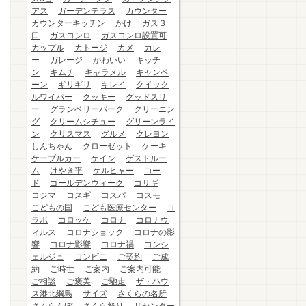
アス
ガーデンテラス
カウンター
カウンターキッチン
かけ
ガス３
口
ガスコンロ
ガスコンロ設置可
カップル
カトージ
カメ
カレ
ー
ガレージ
かわいい
キッチ
ン
キムチ
キャラメル
キャンペ
ーン
ギリギリ
キレイ
クイック
ルワイパー
クッキー
グッドスリ
ー
グランベリーパーク
クリーニン
グ
クリームシチュー
グリーンライ
ン
クリスマス
グルメ
クレヨン
しんちゃん
クローゼット
ケーキ
ケーブルカー
ケイン
ゲストルー
ム
けやき平
ケルヒャー
コー
ド
ゴールデンウィーク
コサギ
コジマ
コスギ
コスパ
コスモ
こどもの国
こども医療センター
コ
ラボ
コロッケ
コロナ
コロナウ
ィルス
コロナショック
コロナの影
響
コロナ影響
コロナ禍
コンシ
ェルジュ
コンビニ
ご契約
ご成
約
ご時世
ご案内
ご案内可能
ご相談
ご褒美
ご馳走
ザ・ハウ
ス港北綱島
サイズ
さくらの名所