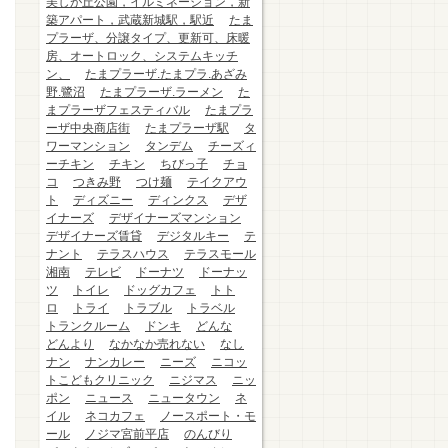
美しが丘公園，イルミネーション，新
築アパート，武蔵新城駅，駅近
たま
プラーザ、分譲タイプ、更新可、床暖
房、オートロック、システムキッチ
ン、
たまプラーザ.たまプラ.あざみ
野.鷺沼
たまプラーザ.ラーメン
た
まプラーザフェスティバル
たまプラ
ーザ中央商店街
たまプラーザ駅
タ
ワーマンション
タンデム
チーズィ
ーチキン
チキン
ちびっ子
チョ
コ
つきみ野
つけ麺
テイクアウ
ト
ディズニー
ディンクス
デザ
イナーズ
デザイナーズマンション
デザイナーズ賃貸
デジタルキー
テ
ナント
テラスハウス
テラスモール
湘南
テレビ
ドーナツ
ドーナッ
ツ
トイレ
ドッグカフェ
トト
ロ
トライ
トラブル
トラベル
トランクルーム
ドンキ
どんな
どんより
なかなか売れない
なし
ナン
ナンカレー
ニーズ
ニコッ
トこどもクリニック
ニジマス
ニッ
ポン
ニュース
ニュータウン
ネ
イル
ネコカフェ
ノースポート・モ
ール
ノジマ宮前平店
のんびり