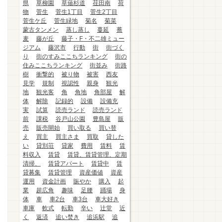
県
草柳園
草薙杉道
荏田南
荷
物
菅生
菅生1丁目
菅生2丁目
菅生ケ丘
菅生緑地
菊名
菊菜
蒙古タンメン
蒸し蒸し
蔓延
蕎
麦
藤が丘
藤子・F・不二雄ミュー
ジアム
藤沢市
行動
街
街づく
り
街のすみここちランキング
街の
住みここちランキング
街並み
街路
樹
衝撃的
被り物
被害
西友
見学
規制
視認性
親身
観光
地
観光客
角
角地
角部屋
解
体
解除
記録的
設備
設備充
実
試算
読売ランド
読売ランド
前
課税
谷戸山公園
豊島屋
販
売
販売開始
買い取る
買い替
え
買主
買主さま
買取
貸した
い
貸別荘
貸家
費用
賃料
賃
料収入
賃貸
賃貸、賃貸管理、定期
清掃、
賃貸アパート
賃貸中
賃
貸募集
賃貸管理
資産価値
資産
運用
資金計画
賑やか
購入
起
業
超広角
趣味
足腰
踊場
身
体
車
車2台
車3台
車大好き
車庫
軟式
転勤
辛い
辻堂
近
く
返済
追い焚き
追浜駅
追