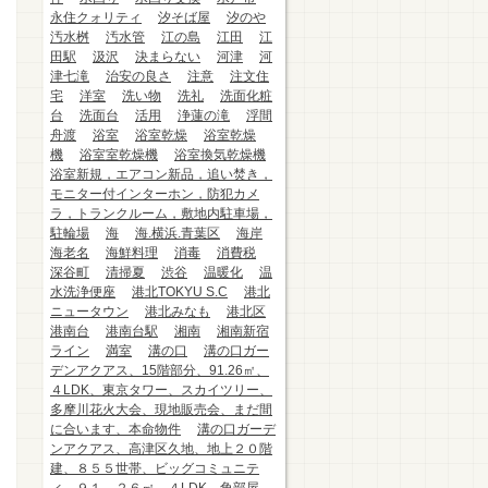
永住クォリティ
汐そば屋
汐のや
汚水桝
汚水管
江の島
江田
江
田駅
汲沢
決まらない
河津
河
津七滝
治安の良さ
注意
注文住
宅
洋室
洗い物
洗礼
洗面化粧
台
洗面台
活用
浄蓮の滝
浮間
舟渡
浴室
浴室乾燥
浴室乾燥
機
浴室室乾燥機
浴室換気乾燥機
浴室新規，エアコン新品，追い焚き，
モニター付インターホン，防犯カメ
ラ，トランクルーム，敷地内駐車場，
駐輪場
海
海.横浜.青葉区
海岸
海老名
海鮮料理
消毒
消費税
深谷町
清掃夏
渋谷
温暖化
温
水洗浄便座
港北TOKYU S.C
港北
ニュータウン
港北みなも
港北区
港南台
港南台駅
湘南
湘南新宿
ライン
満室
溝の口
溝の口ガー
デンアクアス、15階部分、91.26㎡、
４LDK、東京タワー、スカイツリー、
多摩川花火大会、現地販売会、まだ間
に合います、本命物件
溝の口ガーデ
ンアクアス、高津区久地、地上２０階
建、８５５世帯、ビッグコミュニテ