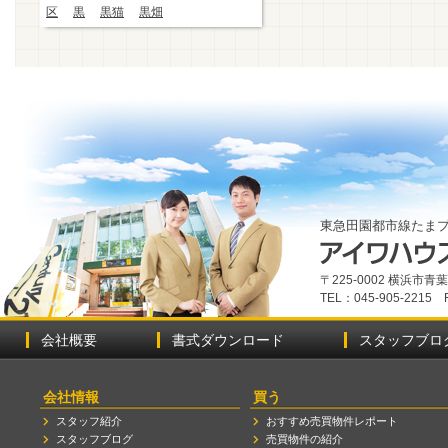
区
黒
黒猫
黒畑
東急田園都市線たま
〒225-0002 横浜市
TEL：045-905-2215 
会社概要
書式ダウンロード
スタッフブロ
会社情報
買う
スタッフ紹介
おすすめ売買物件レポート
スタッフブログ
売買物件の紹介