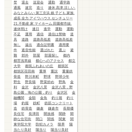
焚
退去
送迎会
通勤
通学路
通風
速完
造り
連休.高津.涼しい.
みなとみらい.第三京浜.娘.子ども.家族.
成長.全力.アイワハウス.センチュリー
21.不動産.家.マイホーム.田園都市線.
連休明け
連日
進学
運動
運動
不足
運用
過信
過信は禁物
道
具
道路
道路高低差
道路高低差
無し
遠出
適合証明書
適用要
件
遮音性能
選ばれた
選ぶ
避
難
郊外
部屋
部屋探し
都内
都営浅草線
都心へのアクセス
都立
大学
都筑ふれあいの丘
都筑区
都筑区荏田南
重厚
重説
重量鉄
骨造
野川本町
野球
野球少年
野生
野良猫
野菜炒め
野鳥
金
利
金沢
金沢八景
金沢八景，野
島公園，海の公園，釣り
金沢区
金
融機関
金額
金魚
釣り堀
釣り
場
釣堀
鉄町
鉄筋コンクリート
造
鉄骨造
鎌倉
鎌倉市
長期優
良住宅
長津田
開放感
閑静
閑
静な住宅街
間口
関係
関東
関
東学院大学
防犯カメラ
限界
陽
当たり良好
陽当り
陽当り良好