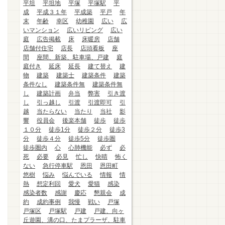
平坦
平坦地
平塚
平塚駅
平
成
平成３１年
平成築
平戸
年
末
年齢
幸区
幼稚園
広い
広
いマンション
広いリビング
広い
庭
広告掲載
床
床暖房
店舗
店舗付住宅
店長
店頭看板
座
間
座間、新築、駐車場、戸建
庭
庭付き
延床
延長
建て替え
建
物
建築
建築士
建築条件
建築
条件なし
建築条件無
建築条件無
し
建築計画
弁当
弊害
引き渡
し
引っ越し
引渡
引渡即可
引
越
当たらない
当たり
当社
影
響
役員会
後楽本舗
徒歩
徒歩
１０分
徒歩1分
徒歩２分
徒歩3
分
徒歩４分
徒歩5分
徒歩圏
徒歩圏内
心
心肺機能
必ず
必
死
必要
必見
忙し
快晴
怖く
ない
急行停車駅
恩田
恩田町
悠樹
悩み
悩んでいる
情報
情
熱
想定利回
愛犬
愛猫
感染
感染者数
感謝
慶応
懇親会
成
約
成約事例
我慢
戦い
戸塚
戸塚区
戸塚駅
戸建
戸建、向ヶ
丘遊園、溝の口、たまプラーザ、駐車