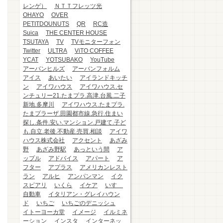
レンゲ）
ＮＴＴフレッツ光
OHAYO
OVER
PETITDOUNUTS
QR
RC造
Suica
THE CENTER HOUSE
TSUTAYA
TV
TVモニターフォン
Twitter
ULTRA
ViTO COFFEE
YCAT
YOTSUBAKO
YouTube
アーバンヒルズ
アーバンフォルム
アイス
あいたい
アイランドキッチ
ン
アイワハウス
アイワハウス.セ
ンチュリー21.たまプラ.高津.台風.二子
新地.多摩川
アイワハウス.たまプラ.
たまプラーザ.田園都市線.急行.住まい
探し.条件.安い.マンション.戸建て.子ど
も.自立.老後.不動産.売買.相談
アイワ
ハウス株式会社
アクセント
あざみ
野
あざみ野駅
あっという間
ア
ップル
アドバイス
アパート
ア
フター
アプラス
アメリカンレスト
ラン
アルヒ
アンパンマン
イク
スピアリ
いくら
イケア
いすゞ
自動車
イタリアン・グレイハウン
ド
いちご
いちごのデニッシュ
イトーヨーカ堂
イメージ
イルミネ
ーション
インスタ
インターネッ