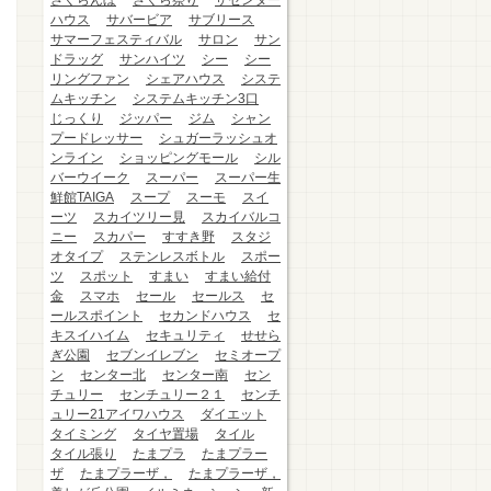
さくらんぼ
さくら祭り
ザセンター
ハウス
サバービア
サブリース
サマーフェスティバル
サロン
サン
ドラッグ
サンハイツ
シー
シー
リングファン
シェアハウス
システ
ムキッチン
システムキッチン3口
じっくり
ジッパー
ジム
シャン
プードレッサー
シュガーラッシュオ
ンライン
ショッピングモール
シル
バーウイーク
スーパー
スーパー生
鮮館TAIGA
スープ
スーモ
スイ
ーツ
スカイツリー見
スカイバルコ
ニー
スカパー
すすき野
スタジ
オタイプ
ステンレスボトル
スポー
ツ
スポット
すまい
すまい給付
金
スマホ
セール
セールス
セ
ールスポイント
セカンドハウス
セ
キスイハイム
セキュリティ
せせら
ぎ公園
セブンイレブン
セミオープ
ン
センター北
センター南
セン
チュリー
センチュリー２１
センチ
ュリー21アイワハウス
ダイエット
タイミング
タイヤ置場
タイル
タイル張り
たまプラ
たまプラー
ザ
たまプラーザ，
たまプラーザ，