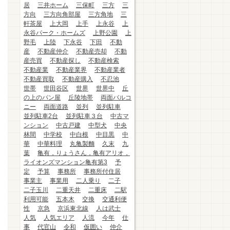
居
三井ホーム
三保町
三方
三
方向
三方向角部屋
三方角地
三
軒茶屋
上大岡
上手
上永谷
上
永谷パーク・ホームズ
上野公園
上
野毛
上陸
下永谷
下田
不動
産
不動産仲介
不動産売却
不動
産売買
不動産探し
不動産検索
不動産業
不動産業界
不動産業者
不動産買取
不動産購入
不忍池
世帯
世田谷区
世界
世界中
丘
の上のパン屋
丘陵地帯
両面バルコ
ニー
両面道路
並列
並列駐車
並列駐車2台
並列駐車３台
中古マ
ンション
中古戸建
中型犬
中央
林間
中学校
中白根
中目黒
中
華
中華料理
丸亀製麵
久末
九
葉
亀有，りょうさん，亀有アリオ，
ライオンズマンション亀有第3
予
定
予算
事務所
事務所付住居
事業主
事業用
二人乗り
二子
二子玉川
二重天井
二重床
二駅
利用可能
五本木
交換
交通利便
性
京急
京浜東北線
人は武士
人気
人気エリア
人流
今年
仕
事
代官山
令和
仮囲い
仲介