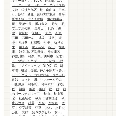
ミリータイプ、3LDK、最上階、エレ
ベーター、オートロック、グレイス鶴
ヶ峰、横浜市旭区白根、南向き、日当
り、眺望、通風、敷地内駐車場、自転
車置き場、バイク置場
相鉄線瀬谷
駅
看板効果
看板収入
県立
県
立三ツ池公園
真夏日
眺め
眺
望
瞬間的
矢野口
知恵
石垣
石田
石田悠樹
砂場
破格
確
率
礼金0
社員寮
社長
祈りま
す
祐天寺
祐天寺駅
祝日
神奈
川
神奈川の不動産屋
神奈川区
神奈川県
神奈川県、川崎市、宮前
区、水沢、たまプラーザ、築浅、2階
建、リノベーション、3LDK、庭、駐
車場、眺望、売主、仲介手数料不要、
リビング広い、バス便豊富、尻手黒川
道路、ロフト、畑、リフォーム済み、
田園風景
神明町
神木本町
神楽
坂
神様
神泉
神社
私
秋
秋
のゴールデンフェア
秋山
秋山智
宏
秋山智弘
秋葉
税制優遇
積
水ハウス
積雪
空き
空き家
空
室
空室対策
空家
立地
立野台
公園
笑顔
第５フジビル
筋ト