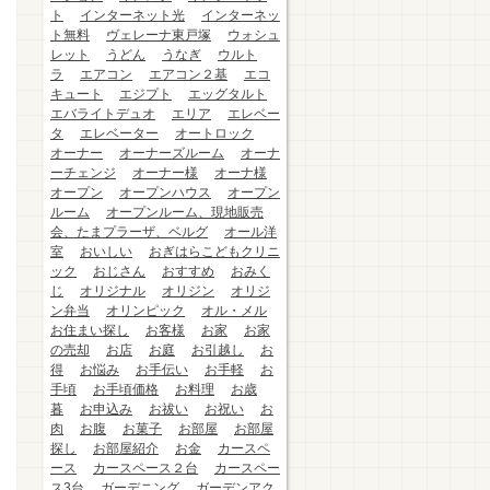
ト
インターネット光
インターネッ
ト無料
ヴェレーナ東戸塚
ウォシュ
レット
うどん
うなぎ
ウルト
ラ
エアコン
エアコン２基
エコ
キュート
エジプト
エッグタルト
エバライトデュオ
エリア
エレベー
タ
エレベーター
オートロック
オーナー
オーナーズルーム
オーナ
ーチェンジ
オーナー様
オーナ様
オープン
オープンハウス
オープン
ルーム
オープンルーム、現地販売
会、たまプラーザ、ベルグ
オール洋
室
おいしい
おぎはらこどもクリニ
ック
おじさん
おすすめ
おみく
じ
オリジナル
オリジン
オリジ
ン弁当
オリンピック
オル・メル
お住まい探し
お客様
お家
お家
の売却
お店
お庭
お引越し
お
得
お悩み
お手伝い
お手軽
お
手頃
お手頃価格
お料理
お歳
暮
お申込み
お祓い
お祝い
お
肉
お腹
お菓子
お部屋
お部屋
探し
お部屋紹介
お金
カースペ
ース
カースペース２台
カースペー
ス3台
ガーデニング
ガーデンアク