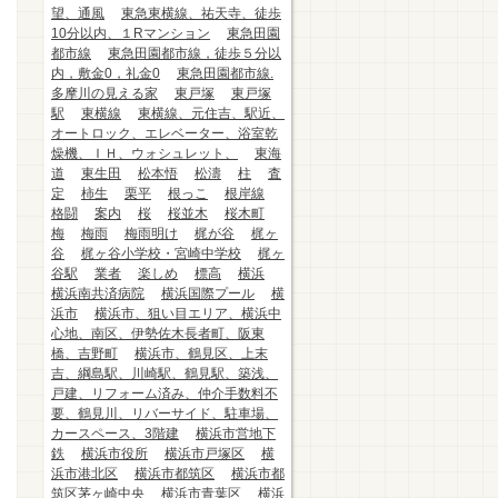
望、通風
東急東横線、祐天寺、徒歩
10分以内、１Rマンション
東急田園
都市線
東急田園都市線，徒歩５分以
内，敷金0，礼金0
東急田園都市線.
多摩川の見える家
東戸塚
東戸塚
駅
東横線
東横線、元住吉、駅近、
オートロック、エレベーター、浴室乾
燥機、ＩＨ、ウォシュレット、
東海
道
東生田
松本悟
松濤
柱
査
定
柿生
栗平
根っこ
根岸線
格闘
案内
桜
桜並木
桜木町
梅
梅雨
梅雨明け
梶が谷
梶ヶ
谷
梶ヶ谷小学校・宮崎中学校
梶ヶ
谷駅
業者
楽しめ
標高
横浜
横浜南共済病院
横浜国際プール
横
浜市
横浜市、狙い目エリア、横浜中
心地、南区、伊勢佐木長者町、阪東
橋、吉野町
横浜市、鶴見区、上末
吉、綱島駅、川崎駅、鶴見駅、築浅、
戸建、リフォーム済み、仲介手数料不
要、鶴見川、リバーサイド、駐車場、
カースペース、3階建
横浜市営地下
鉄
横浜市役所
横浜市戸塚区
横
浜市港北区
横浜市都筑区
横浜市都
筑区茅ヶ崎中央
横浜市青葉区
横浜