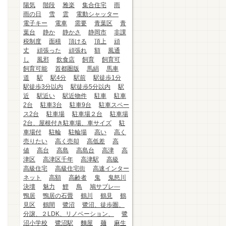
陽気
階段
雅楽
集合住宅
雨
雨の日
雪
雲
電動シャッター
電子キー
電車
需要
青葉区
青
葉台
静か
静かさ
静岡市
非課
税制度
面積
頂ける
頂上
頑
丈
頑張った
頑張れ
額
風通
し
風邪
飲食店
飼育
飼育可
飼育可能
首都圏版
馬絹
馬車
道
駅
駅4分
駅前
駅徒歩1分
駅徒歩3分以内
駅徒歩5分以内
駅
近
駅近い
駅近物件
駐車
駐車
2台
駐車3台
駐車9台
駐車スペー
ス2台
駐車場
駐車場２台
駐車場
2台、屋根付き駐車場、車サイズ
駐
車場付
駐輪
駐輪場
高い
高く
売りたい
高く売却
高低差
高
値
高台
高島
高島台
高津
高
津区
高津区千年
高津駅
高級
高級住宅
高級住宅街
高速インター
ネット
高額
高齢者
鬼
鬼怒川
決壊
魅力
鯉
鳥
鳩サブレ―
鴨居
鴨居の石畳
鶴川
鶴見
鶴
見区
鶴間
鷺沼
鷺沼、徒歩圏、
分譲、２LDK、リノベーション、
鷺
沼小学校
鷺沼駅
麵屋
麺
麻生