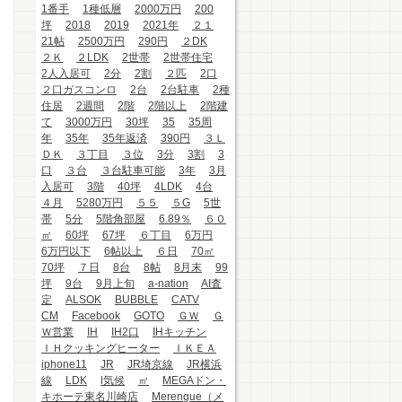
1番手
1種低層
2000万円
200
坪
2018
2019
2021年
２１
21帖
2500万円
290円
２DK
２Ｋ
２LDK
2世帯
2世帯住宅
2人入居可
2分
2割
２匹
2口
２口ガスコンロ
2台
2台駐車
2種
住居
2週間
2階
2階以上
2階建
て
3000万円
30坪
35
35周
年
35年
35年返済
390円
３Ｌ
ＤＫ
３丁目
３位
3分
3割
3
口
３台
３台駐車可能
3年
3月
入居可
3階
40坪
4LDK
4台
４月
5280万円
５５
５G
5世
帯
5分
5階角部屋
6.89％
６０
㎡
60坪
67坪
６丁目
6万円
6万円以下
6帖以上
６日
70㎡
70坪
７日
8台
8帖
8月末
99
坪
9台
9月上旬
a-nation
AI査
定
ALSOK
BUBBLE
CATV
CM
Facebook
GOTO
ＧＷ
Ｇ
Ｗ営業
IH
IH2口
IHキッチン
ＩＨクッキングヒーター
ＩＫＥＡ
iphone11
JR
JR埼京線
JR横浜
線
LDK
l気候
㎡
MEGAドン・
キホーテ東名川崎店
Merengue（メ