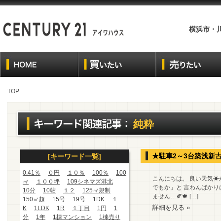
横浜市・
TOP
純粋
★駐車2～3台築浅新
[キーワード一覧]
0.41％
０円
１０％
100％
100
こんにちは。 良い天気
㎡
１００坪
109シネマズ港北
でもか」と 言わんばか
10分
10帖
１２
125㎡規制
ません…🍂🍁 […]
150㎡超
15号
19号
1DK
１
詳細を見る »
K
1LDK
1R
１丁目
1円
1
分
1年
1棟マンション
1棟売り