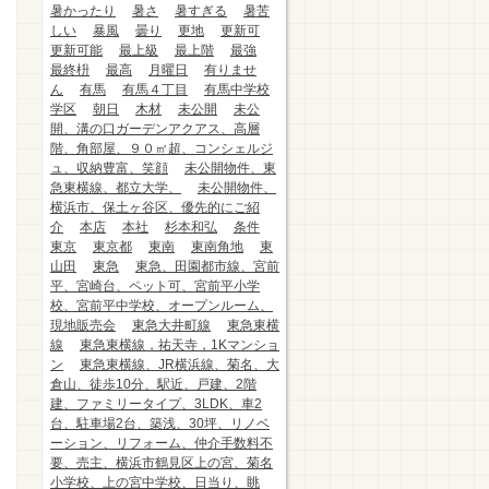
暑かったり
暑さ
暑すぎる
暑苦
しい
暴風
曇り
更地
更新可
更新可能
最上級
最上階
最強
最終枡
最高
月曜日
有りませ
ん
有馬
有馬４丁目
有馬中学校
学区
朝日
木材
未公開
未公
開、溝の口ガーデンアクアス、高層
階、角部屋、９０㎡超、コンシェルジ
ュ、収納豊富、笑顔
未公開物件、東
急東横線、都立大学、
未公開物件、
横浜市、保土ヶ谷区、優先的にご紹
介
本店
本社
杉本和弘
条件
東京
東京都
東南
東南角地
東
山田
東急
東急、田園都市線、宮前
平、宮崎台、ペット可、宮前平小学
校、宮前平中学校、オープンルーム、
現地販売会
東急大井町線
東急東横
線
東急東横線，祐天寺，1Kマンショ
ン
東急東横線、JR横浜線、菊名、大
倉山、徒歩10分、駅近、戸建、2階
建、ファミリータイプ、3LDK、車2
台、駐車場2台、築浅、30坪、リノベ
ーション、リフォーム、仲介手数料不
要、売主、横浜市鶴見区上の宮、菊名
小学校、上の宮中学校、日当り、眺