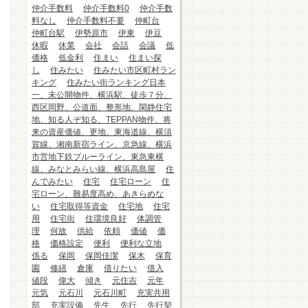
仲介手数料
仲介手数料0
仲介手数
料なし
仲介手数料不要
仲町台
仲町台駅
伊勢原市
伊東
伊豆
休暇
休業
会社
会話
会議
低
価格
低金利
住まい
住まい探
し
住みたい
住みたい市区町村ラン
キング
住みたい街ランキング日本
一、未公開物件、横浜駅、徒歩７分、
西区岡野、公道面、整形地、閑静住宅
地、知る人ぞ知る、TEPPAN物件、将
来の資産価値、更地、東海道線、横須
賀線、湘南新宿ライン、京急線、横浜
市営地下鉄ブルーライン、東急東横
線、みなとみらい線、横浜高島屋
住
んでみたい
住宅
住宅ローン
住
宅ローン、難易度高め、あきらめな
い
住宅取得等資金
住宅地
住宅
用
住宅街
住環境良好
体調管
理
何故
供給
依頼
価値
価
格
価格設定
便利
便利な立地
係る
保岡
保岡佳潔
保木
保育
園
修繕
倉庫
借りたい
借入
値段
偉大
傾き
元住吉
元年
元気
元石川
元石川町
充実共用
部
充実設備
先生
先行
先行契