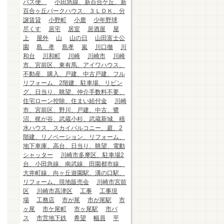
バス便、
小田急線、新百合ケ丘、新
百合ヶ丘パークハウス、３ＬＤＫ、分
譲賃貸
小野町
小鹿
少年野球
尽くす
居宅
居室
居酒屋
屋
上
屋外
山
山の日
山田富士公
園
島 孝
島孝
嵐
川口徹
川
和台
川和町
川崎
川崎市
川崎
市、宮前区、東有馬、アイワハウス、
不動産、購入、戸建、中古戸建、フル
リフォーム、2階建、駐車場、リビン
グ、日当り、眺望、仲介手数料不要、
住宅ローン控除、住まい給付金
川崎
市、宮前区、野川、戸建、中古、鷺
沼、梶が谷、武蔵小杉、武蔵新城、積
水ハウス、スカイバルコニー、庭、2
階建、リノベーション、リフォーム、
地下車庫、高台、日当り、眺望、電動
シャッター
川崎市多摩区、駐車場2
台、小田急線、南武線、田園都市線、
大井町線、向ヶ丘遊園駅、溝の口駅、
リフォーム、現地販売会
川崎市宮前
区
川崎市高津区
工事
工事現
場
工務店
市が尾
市が尾駅
市
ヶ尾
市ケ尾町
市ヶ尾駅
市バ
ス
市営地下鉄
希望
幅員
平