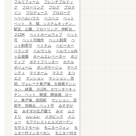
フルリフォーム
フレンチブルドッ
グ
フローリング
ブログ
プロテ
イン
プロデュース
プロローグ
ヘーベルハウス
ペコペコ
ペット
ペット、犬、猫、システムキッチン、
駅近、公園、フローリング、仲町台、
２LDK
ペットホームウェブ
ペット
可
ペット可物件
ペット飼育
ペ
ット飼育可
ベトナム
ベビーカー
ベランダ
ベルヴィル
ベルヴィル向
ヶ丘遊園
ホームエレベーター
ポジ
ティブ
ポテトフリッター
ホテル
ボリューム
ボンボヤージュ
マーク
シティ
マイホーム
マスク
まつ
エク
マンション
マンション、売
却、ヴェレーナ東戸塚、大規模マンシ
ョン、綺麗、３LDK、カウンターキッ
チン、ペット、眺望、開放感、ロー
ン、東戸塚、前田町
マンション、宮
前平、宮崎台、ペット可
みすずが
丘
みすずが丘戸建て
みそ
ムク
ドリ
ムレムレ
メガビッグ
メニ
ュー
モアクレストヒルズガーデン
モザイクモール
モニターフォン
モ
ニター付インターホン
モニター付オ