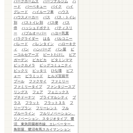
パークホームズ
パーソナルジム
ハ
ード
バーベキュー
バイク
ハイ
グレード
ハイルーフ車
ハウス
ハウスメーカー
バス
バス・トイレ
別
バストイレ別
バス便
バス
停
ハッシュドポテト
パティスリ
ー
バブルオーバー
ハヨー乳業
パラグライダー
はる
バルコニー
パレード
バレンタイン
ハローキテ
ィ
パン
ハンバーグ
パン屋
ビ
ーコルセアーズ
ビートたけし
ビア
ガーデン
ピカピカ
ビタミンママ
ビックカメラ
ビッグコミュニティ
ビックリ
ピッタリ
ひな壇
ビフ
ォー
ピラミッド
ヒルズ宮前平
プール
ファクサイ
ファミリー
ファミリータイプ
ファンタジースプ
リングス
フェア
フェニックス
プチドーナツ
プライマルシティ
プ
ラス
フラット
フラット３５
フ
リープラン
フリーレント
フル
ブルーライン
フルリノベーション、
リノベーション、スタジオタイプ、鷺
沼、東急田園都市線、エレベーター、
角部屋、鷺沼有馬スカイマンション