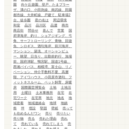
園
向ケ丘遊園、登戸、たまプラー
ザ、溝の口、小田急線、南武線、田園
都市線、大井町線、戸建て、駐車場2
台、徒歩圏
君の名は
周辺環境
和室
品川
品川区
品濃
商売
商店街
問合せ
喜んで
営業
国
府津海岸、釣り、ショアジギング、弓
角、サーフトローリング、青物、回遊
魚、シロギス、酒匂海岸、前川海岸、
マンション、築浅、オーシャンビュ
ー、眺望、日当り、出勤前釣行、漁場
前、国府津駅、鴨宮駅、国道1号線、
西湘バイパス、相模湾、富士山、リノ
ベーション、仲介手数料不要、高層
階、アイワハウス、小田原市酒匂、フ
ィットネスルーム、ペット飼育、床暖
房
国際園芸博覧会
土地
土地活
用
土曜日
土木事務所
在宅
在
宅ワーク
在宅率
地元
地名
地
域密着
地域連絡会
地球
地鎮
祭
坪
埋設
堅固
壁紙
売って
も住めるんだワン
売り
売りたい
売り物
売る
売れた理由
売れ
て
売れている
売れてしまう
売