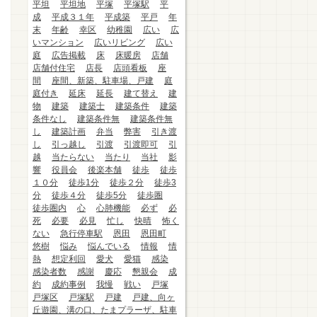
平坦
平坦地
平塚
平塚駅
平
成
平成３１年
平成築
平戸
年
末
年齢
幸区
幼稚園
広い
広
いマンション
広いリビング
広い
庭
広告掲載
床
床暖房
店舗
店舗付住宅
店長
店頭看板
座
間
座間、新築、駐車場、戸建
庭
庭付き
延床
延長
建て替え
建
物
建築
建築士
建築条件
建築
条件なし
建築条件無
建築条件無
し
建築計画
弁当
弊害
引き渡
し
引っ越し
引渡
引渡即可
引
越
当たらない
当たり
当社
影
響
役員会
後楽本舗
徒歩
徒歩
１０分
徒歩1分
徒歩２分
徒歩3
分
徒歩４分
徒歩5分
徒歩圏
徒歩圏内
心
心肺機能
必ず
必
死
必要
必見
忙し
快晴
怖く
ない
急行停車駅
恩田
恩田町
悠樹
悩み
悩んでいる
情報
情
熱
想定利回
愛犬
愛猫
感染
感染者数
感謝
慶応
懇親会
成
約
成約事例
我慢
戦い
戸塚
戸塚区
戸塚駅
戸建
戸建、向ヶ
丘遊園、溝の口、たまプラーザ、駐車