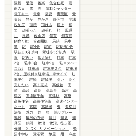
陽気
階段
雅楽
集合住宅
雨
雨の日
雪
雲
電動シャッター
電子キー
電車
需要
青葉区
青
葉台
静か
静かさ
静岡市
非課
税制度
面積
頂ける
頂上
頑
丈
頑張った
頑張れ
額
風通
し
風邪
飲食店
飼育
飼育可
飼育可能
首都圏版
馬絹
馬車
道
駅
駅4分
駅前
駅徒歩1分
駅徒歩3分以内
駅徒歩5分以内
駅
近
駅近い
駅近物件
駐車
駐車
2台
駐車3台
駐車9台
駐車スペー
ス2台
駐車場
駐車場２台
駐車場
2台、屋根付き駐車場、車サイズ
駐
車場付
駐輪
駐輪場
高い
高く
売りたい
高く売却
高低差
高
値
高台
高島
高島台
高津
高
津区
高津区千年
高津駅
高級
高級住宅
高級住宅街
高速インター
ネット
高額
高齢者
鬼
鬼怒川
決壊
魅力
鯉
鳥
鳩サブレ―
鴨居
鴨居の石畳
鶴川
鶴見
鶴
見区
鶴間
鷺沼
鷺沼、徒歩圏、
分譲、２LDK、リノベーション、
鷺
沼小学校
鷺沼駅
麵屋
麺
麻生