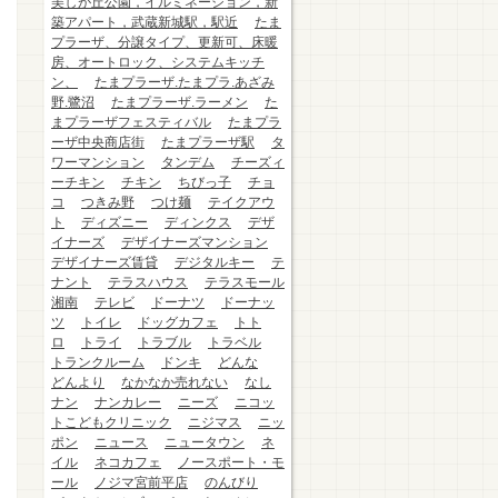
美しが丘公園，イルミネーション，新
築アパート，武蔵新城駅，駅近
たま
プラーザ、分譲タイプ、更新可、床暖
房、オートロック、システムキッチ
ン、
たまプラーザ.たまプラ.あざみ
野.鷺沼
たまプラーザ.ラーメン
た
まプラーザフェスティバル
たまプラ
ーザ中央商店街
たまプラーザ駅
タ
ワーマンション
タンデム
チーズィ
ーチキン
チキン
ちびっ子
チョ
コ
つきみ野
つけ麺
テイクアウ
ト
ディズニー
ディンクス
デザ
イナーズ
デザイナーズマンション
デザイナーズ賃貸
デジタルキー
テ
ナント
テラスハウス
テラスモール
湘南
テレビ
ドーナツ
ドーナッ
ツ
トイレ
ドッグカフェ
トト
ロ
トライ
トラブル
トラベル
トランクルーム
ドンキ
どんな
どんより
なかなか売れない
なし
ナン
ナンカレー
ニーズ
ニコッ
トこどもクリニック
ニジマス
ニッ
ポン
ニュース
ニュータウン
ネ
イル
ネコカフェ
ノースポート・モ
ール
ノジマ宮前平店
のんびり