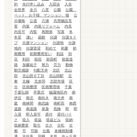
約
先行申し込み
入田浜
入谷
全世界
全力
八景
公園
公園、
ペット、お子様、マンション、猫
公
示価格
公道
六浦
共用施設充
実
内装
内装リフォーム
内見
内見可
内覧
再開発
写真
冬
冬至
凄い
函館
分譲
分譲タイ
プ
分譲マンション
分譲地
分譲
地内
分譲賃貸
初めて
初夏
初
期費用
初期費用安い
初詣
別
荘
利回
前回
前田町
前面道
路
加藤祐子
努力
労力
動物
勤労感謝
勾配天井
北区
北山
田
北山田６丁目
北山田駅
北
東
北極
北赤羽
北部市場
区
分
区画整理
区画整理地
千葉
千葉弘樹
卒業式
協議地区内
南
伊豆
南北
南向き
南大井
南
庭
南林間
南武線
南町田
南西
道路
南道路
単身
危険
即
即
入居
即入居可
原付
原付バイ
ク
収入
収益
収益ビル
収納
収納豊富
取引
古さ
古札
古
都
可
可能
台風
各種税制優
遇
吉佐美
同棲
名所
向ヶ丘遊