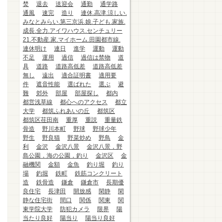
焚
退去
送迎会
通勤
通学路
通風
速完
造り
連休.高津.涼しい.
みなとみらい.第三京浜.娘.子ども.家族.
成長.全力.アイワハウス.センチュリー
21.不動産.家.マイホーム.田園都市線.
連休明け
連日
進学
運動
運動
不足
運用
過信
過信は禁物
道
具
道路
道路高低差
道路高低差
無し
遠出
適合証明書
適用要
件
遮音性能
選ばれた
選ぶ
避
難
郊外
部屋
部屋探し
都内
都営浅草線
都心へのアクセス
都立
大学
都筑ふれあいの丘
都筑区
都筑区荏田南
重厚
重説
重量鉄
骨造
野川本町
野球
野球少年
野生
野良猫
野菜炒め
野鳥
金
利
金沢
金沢八景
金沢八景，野
島公園，海の公園，釣り
金沢区
金
融機関
金額
金魚
釣り堀
釣り
場
釣堀
鉄町
鉄筋コンクリート
造
鉄骨造
鎌倉
鎌倉市
長期優
良住宅
長津田
開放感
閑静
閑
静な住宅街
間口
関係
関東
関
東学院大学
防犯カメラ
限界
陽
当たり良好
陽当り
陽当り良好