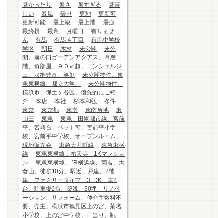
暑かったり
暑さ
暑すぎる
暑苦
しい
暴風
曇り
更地
更新可
更新可能
最上級
最上階
最強
最終枡
最高
月曜日
有りませ
ん
有馬
有馬４丁目
有馬中学校
学区
朝日
木材
未公開
未公
開、溝の口ガーデンアクアス、高層
階、角部屋、９０㎡超、コンシェルジ
ュ、収納豊富、笑顔
未公開物件、東
急東横線、都立大学、
未公開物件、
横浜市、保土ヶ谷区、優先的にご紹
介
本店
本社
杉本和弘
条件
東京
東京都
東南
東南角地
東
山田
東急
東急、田園都市線、宮前
平、宮崎台、ペット可、宮前平小学
校、宮前平中学校、オープンルーム、
現地販売会
東急大井町線
東急東横
線
東急東横線，祐天寺，1Kマンショ
ン
東急東横線、JR横浜線、菊名、大
倉山、徒歩10分、駅近、戸建、2階
建、ファミリータイプ、3LDK、車2
台、駐車場2台、築浅、30坪、リノベ
ーション、リフォーム、仲介手数料不
要、売主、横浜市鶴見区上の宮、菊名
小学校、上の宮中学校、日当り、眺