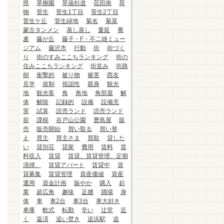
県
草柳園
草薙杉道
荏田南
荷
物
菅生
菅生1丁目
菅生2丁目
菅生ケ丘
菅生緑地
菊名
菊菜
蒙古タンメン
蒸し蒸し
蔓延
蕎
麦
藤が丘
藤子・F・不二雄ミュー
ジアム
藤沢市
行動
街
街づく
り
街のすみここちランキング
街の
住みここちランキング
街並み
街路
樹
衝撃的
被り物
被害
西友
見学
規制
視認性
親身
観光
地
観光客
角
角地
角部屋
解
体
解除
記録的
設備
設備充
実
試算
読売ランド
読売ランド
前
課税
谷戸山公園
豊島屋
販
売
販売開始
買い取る
買い替
え
買主
買主さま
買取
貸した
い
貸別荘
貸家
費用
賃料
賃
料収入
賃貸
賃貸、賃貸管理、定期
清掃、
賃貸アパート
賃貸中
賃
貸募集
賃貸管理
資産価値
資産
運用
資金計画
賑やか
購入
起
業
超広角
趣味
足腰
踊場
身
体
車
車2台
車3台
車大好き
車庫
軟式
転勤
辛い
辻堂
近
く
返済
追い焚き
追浜駅
追