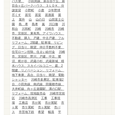
バス便、
小田急線、新百合ケ丘、新
百合ヶ丘パークハウス、３ＬＤＫ、分
譲賃貸
小野町
小鹿
少年野球
尽くす
居宅
居室
居酒屋
屋
上
屋外
山
山の日
山田富士公
園
島 孝
島孝
嵐
川口徹
川
和台
川和町
川崎
川崎市
川崎
市、宮前区、東有馬、アイワハウス、
不動産、購入、戸建、中古戸建、フル
リフォーム、2階建、駐車場、リビン
グ、日当り、眺望、仲介手数料不要、
住宅ローン控除、住まい給付金
川崎
市、宮前区、野川、戸建、中古、鷺
沼、梶が谷、武蔵小杉、武蔵新城、積
水ハウス、スカイバルコニー、庭、2
階建、リノベーション、リフォーム、
地下車庫、高台、日当り、眺望、電動
シャッター
川崎市多摩区、駐車場2
台、小田急線、南武線、田園都市線、
大井町線、向ヶ丘遊園駅、溝の口駅、
リフォーム、現地販売会
川崎市宮前
区
川崎市高津区
工事
工事現
場
工務店
市が尾
市が尾駅
市
ヶ尾
市ケ尾町
市ヶ尾駅
市バ
ス
市営地下鉄
希望
幅員
平