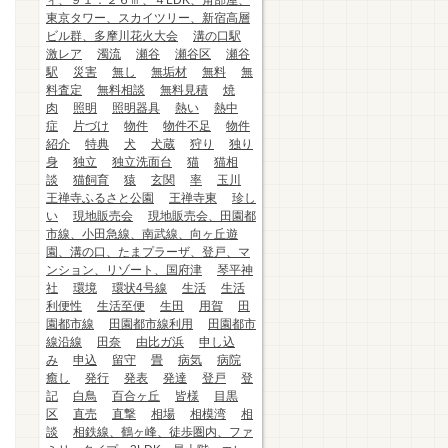
ィ、９１．２６㎡、４LDK、角部屋、
東京タワー、スカイツリー、新宿高層
ビル群、多摩川花火大会
溝の口駅
激レア
濁流
瀬谷
瀬谷区
瀬谷
駅
災害
無し
無垢材
無料
無
料査定
無料相談
無料見積
焼
肉
照明
照明器具
熱い
熱中
症
片づけ
物件
物件不足
物件
紹介
特典
犬
犬蔵
狩り
独り
身
独立
独立洗面台
猫
猫相
談
猫飼育
猿
玄関
率
玉川
王禅寺ふるさと公園
王禅寺東
珍し
い
現地販売会
現地販売会、田園都
市線、小田急線、南武線、向ヶ丘遊
園、溝の口、たまプラーザ、登戸、マ
ンション、リゾート、国府津
琴平神
社
環境
環状4号線
生活
生活
利便性
生活至便
生田
用賀
田
園都市線
田園都市線利用
田園都市
線沿線
田奈
由比ガ浜
申し込
み
申込
留守
畳
病気
病院
癒し
発行
発表
発達
登戸
登
記
白鳥
百合ヶ丘
皆様
目黒
区
直売
直撃
相場
相模湾
相
談
相鉄線、鶴ヶ峰、徒歩圏内、ファ