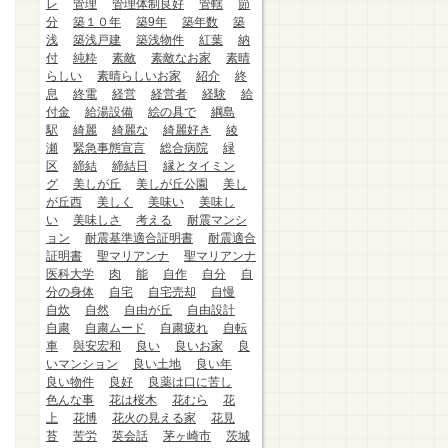
レ
管理
管理体制良好
管轄
節
分
築１０年
築9年
築年数
築
浅
築浅戸建
築浅物件
紅葉
納
付
純粋
素敵
素敵なお家
素晴
らしい
素晴らしいお家
紹介
終
息
終電
経営
経営者
経験
給
付金
給湯設備
絵の具で
綱島
駅
綺麗
綺麗な
綺麗好き
綾
瀬
緊急事態宣言
総合病院
緑
区
締結
締結日
縁とタイミン
グ
美しが丘
美しが丘公園
美し
が丘西
美しく
美味い
美味し
い
美味しさ
考える
耐震マンシ
ョン
耐震基準適合証明書
耐震適合
証明書
聖マリアンナ
聖マリアンナ
医科大学
肉
能
自作
自分
自
分の身体
自宅
自宅売却
自慢
自炊
自然
自由が丘
自由設計
自粛
自粛ムード
自粛疲れ
自転
車
與安宏和
良い
良いお家
良
いマンション
良い土地
良い年
良い物件
良好
良薬は口に苦し
色んな事
花は桜木
花むら
花
上
花博
花火の見える家
花見
苔
苦労
英会話
茅ヶ崎市
茨城