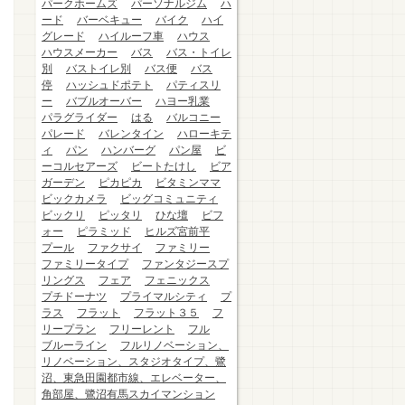
パークホームズ
パーソナルジム
ハ
ード
バーベキュー
バイク
ハイ
グレード
ハイルーフ車
ハウス
ハウスメーカー
バス
バス・トイレ
別
バストイレ別
バス便
バス
停
ハッシュドポテト
パティスリ
ー
バブルオーバー
ハヨー乳業
パラグライダー
はる
バルコニー
パレード
バレンタイン
ハローキテ
ィ
パン
ハンバーグ
パン屋
ビ
ーコルセアーズ
ビートたけし
ビア
ガーデン
ピカピカ
ビタミンママ
ビックカメラ
ビッグコミュニティ
ビックリ
ピッタリ
ひな壇
ビフ
ォー
ピラミッド
ヒルズ宮前平
プール
ファクサイ
ファミリー
ファミリータイプ
ファンタジースプ
リングス
フェア
フェニックス
プチドーナツ
プライマルシティ
プ
ラス
フラット
フラット３５
フ
リープラン
フリーレント
フル
ブルーライン
フルリノベーション、
リノベーション、スタジオタイプ、鷺
沼、東急田園都市線、エレベーター、
角部屋、鷺沼有馬スカイマンション