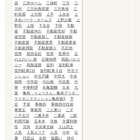
居
三井ホーム
三保町
三方
三
方向
三方向角部屋
三方角地
三
軒茶屋
上大岡
上手
上永谷
上
永谷パーク・ホームズ
上野公園
上
野毛
上陸
下永谷
下田
不動
産
不動産仲介
不動産売却
不動
産売買
不動産探し
不動産検索
不動産業
不動産業界
不動産業者
不動産買取
不動産購入
不忍池
世帯
世田谷区
世界
世界中
丘
の上のパン屋
丘陵地帯
両面バルコ
ニー
両面道路
並列
並列駐車
並列駐車2台
並列駐車３台
中古マ
ンション
中古戸建
中型犬
中央
林間
中学校
中白根
中目黒
中
華
中華料理
丸亀製麵
久末
九
葉
亀有，りょうさん，亀有アリオ，
ライオンズマンション亀有第3
予
定
予算
事務所
事務所付住居
事業主
事業用
二人乗り
二子
二子玉川
二重天井
二重床
二駅
利用可能
五本木
交換
交通利便
性
京急
京浜東北線
人は武士
人気
人気エリア
人流
今年
仕
事
代官山
令和
仮囲い
仲介