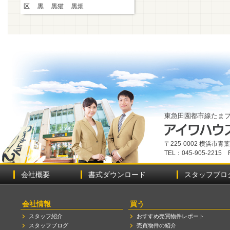
区
黒
黒猫
黒畑
東急田園都市線たま
〒225-0002 横浜市
TEL：045-905-2215 
会社概要
書式ダウンロード
スタッフブロ
会社情報
買う
スタッフ紹介
おすすめ売買物件レポート
スタッフブログ
売買物件の紹介