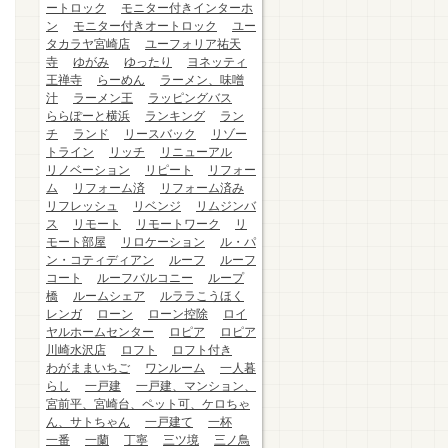
ートロック
モニター付きインターホ
ン
モニター付きオートロック
ユー
タカラヤ宮崎店
ユーフォリア祐天
寺
ゆがみ
ゆったり
ヨネッティ
王禅寺
らーめん
ラーメン、味噌
汁
ラーメン王
ラッピングバス
ららぽーと横浜
ランキング
ラン
チ
ランド
リースバック
リゾー
トライン
リッチ
リニューアル
リノベーション
リピート
リフォー
ム
リフォーム済
リフォーム済み
リフレッシュ
リベンジ
リムジンバ
ス
リモート
リモートワーク
リ
モート部屋
リロケーション
ル・パ
ン・コティディアン
ルーフ
ルーフ
コート
ルーフバルコニー
ループ
橋
ルームシェア
ルララこうほく
レンガ
ローン
ローン控除
ロイ
ヤルホームセンター
ロピア
ロピア
川崎水沢店
ロフト
ロフト付き
わがままいちご
ワンルーム
一人暮
らし
一戸建
一戸建、マンション、
宮前平、宮崎台、ペット可、ケロちゃ
ん、サトちゃん
一戸建て
一杯
一番
一蘭
丁寧
三ツ境
三ノ鳥