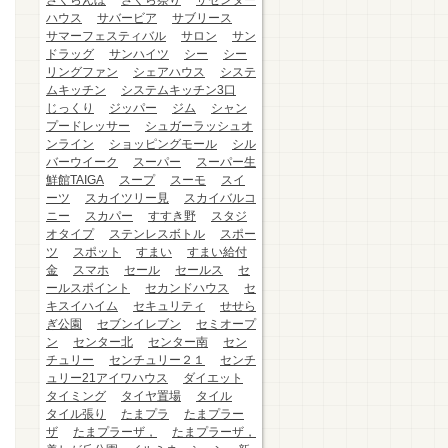
さくらんぼ
さくら祭り
ザセンター
ハウス
サバービア
サブリース
サマーフェスティバル
サロン
サン
ドラッグ
サンハイツ
シー
シー
リングファン
シェアハウス
システ
ムキッチン
システムキッチン3口
じっくり
ジッパー
ジム
シャン
プードレッサー
シュガーラッシュオ
ンライン
ショッピングモール
シル
バーウイーク
スーパー
スーパー生
鮮館TAIGA
スープ
スーモ
スイ
ーツ
スカイツリー見
スカイバルコ
ニー
スカパー
すすき野
スタジ
オタイプ
ステンレスボトル
スポー
ツ
スポット
すまい
すまい給付
金
スマホ
セール
セールス
セ
ールスポイント
セカンドハウス
セ
キスイハイム
セキュリティ
せせら
ぎ公園
セブンイレブン
セミオープ
ン
センター北
センター南
セン
チュリー
センチュリー２１
センチ
ュリー21アイワハウス
ダイエット
タイミング
タイヤ置場
タイル
タイル張り
たまプラ
たまプラー
ザ
たまプラーザ，
たまプラーザ，