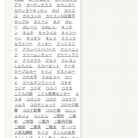
アス
ガーデンテラス
カウンター
カウンターキッチン
かけ
ガス３
口
ガスコンロ
ガスコンロ設置可
カップル
カトージ
カメ
カレ
ー
ガレージ
かわいい
キッチ
ン
キムチ
キャラメル
キャンペ
ーン
ギリギリ
キレイ
クイック
ルワイパー
クッキー
グッドスリ
ー
グランベリーパーク
クリーニン
グ
クリームシチュー
グリーンライ
ン
クリスマス
グルメ
クレヨン
しんちゃん
クローゼット
ケーキ
ケーブルカー
ケイン
ゲストルー
ム
けやき平
ケルヒャー
コー
ド
ゴールデンウィーク
コサギ
コジマ
コスギ
コスパ
コスモ
こどもの国
こども医療センター
コ
ラボ
コロッケ
コロナ
コロナウ
ィルス
コロナショック
コロナの影
響
コロナ影響
コロナ禍
コンシ
ェルジュ
コンビニ
ご契約
ご成
約
ご時世
ご案内
ご案内可能
ご相談
ご褒美
ご馳走
ザ・ハウ
ス港北綱島
サイズ
さくらの名所