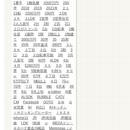
1番手
1種低層
2000万円
200
坪
2018
2019
2021年
２１
21帖
2500万円
290円
２DK
２Ｋ
２LDK
2世帯
2世帯住宅
2人入居可
2分
2割
２匹
2口
２口ガスコンロ
2台
2台駐車
2種
住居
2週間
2階
2階以上
2階建
て
3000万円
30坪
35
35周
年
35年
35年返済
390円
３Ｌ
ＤＫ
３丁目
３位
3分
3割
3
口
３台
３台駐車可能
3年
3月
入居可
3階
40坪
4LDK
4台
４月
5280万円
５５
５G
5世
帯
5分
5階角部屋
6.89％
６０
㎡
60坪
67坪
６丁目
6万円
6万円以下
6帖以上
６日
70㎡
70坪
７日
8台
8帖
8月末
99
坪
9台
9月上旬
a-nation
AI査
定
ALSOK
BUBBLE
CATV
CM
Facebook
GOTO
ＧＷ
Ｇ
Ｗ営業
IH
IH2口
IHキッチン
ＩＨクッキングヒーター
ＩＫＥＡ
iphone11
JR
JR埼京線
JR横浜
線
LDK
l気候
㎡
MEGAドン・
キホーテ東名川崎店
Merengue（メ