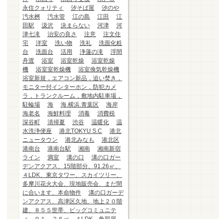
永住クォリティ
汐そば屋
汐のや
汚水桝
汚水管
江の島
江田
江
田駅
汲沢
決まらない
河津
河
津七滝
治安の良さ
注意
注文住
宅
洋室
洗い物
洗礼
洗面化粧
台
洗面台
活用
浄蓮の滝
浮間
舟渡
浴室
浴室乾燥
浴室乾燥
機
浴室室乾燥機
浴室換気乾燥機
浴室新規，エアコン新品，追い焚き，
モニター付インターホン，防犯カメ
ラ，トランクルーム，敷地内駐車場，
駐輪場
海
海.横浜.青葉区
海岸
海老名
海鮮料理
消毒
消費税
深谷町
清掃夏
渋谷
温暖化
温
水洗浄便座
港北TOKYU S.C
港北
ニュータウン
港北みなも
港北区
港南台
港南台駅
湘南
湘南新宿
ライン
満室
溝の口
溝の口ガー
デンアクアス、15階部分、91.26㎡、
４LDK、東京タワー、スカイツリー、
多摩川花火大会、現地販売会、まだ間
に合います、本命物件
溝の口ガーデ
ンアクアス、高津区久地、地上２０階
建、８５５世帯、ビッグコミュニテ