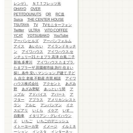
レンゲ）
ＮＴＴフレッツ光
OHAYO
OVER
PETITDOUNUTS
QR
RC造
Suica
THE CENTER HOUSE
TSUTAYA
TV
TVモニターフォン
Twitter
ULTRA
ViTO COFFEE
YCAT
YOTSUBAKO
YouTube
アーバンヒルズ
アーバンフォルム
アイス
あいたい
アイランドキッチ
ン
アイワハウス
アイワハウス.セ
ンチュリー21.たまプラ.高津.台風.二子
新地.多摩川
アイワハウス.たまプラ.
たまプラーザ.田園都市線.急行.住まい
探し.条件.安い.マンション.戸建て.子ど
も.自立.老後.不動産.売買.相談
アイワ
ハウス株式会社
アクセント
あざみ
野
あざみ野駅
あっという間
ア
ップル
アドバイス
アパート
ア
フター
アプラス
アメリカンレスト
ラン
アルヒ
アンパンマン
イク
スピアリ
いくら
イケア
いすゞ
自動車
イタリアン・グレイハウン
ド
いちご
いちごのデニッシュ
イトーヨーカ堂
イメージ
イルミネ
ーション
インスタ
インターネッ