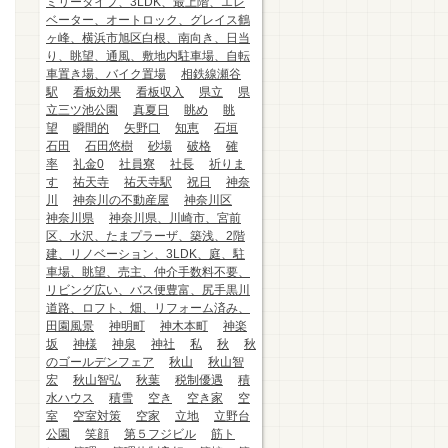
ミリータイプ、3LDK、最上階、エレ
ベーター、オートロック、グレイス鶴
ヶ峰、横浜市旭区白根、南向き、日当
り、眺望、通風、敷地内駐車場、自転
車置き場、バイク置場
相鉄線瀬谷
駅
看板効果
看板収入
県立
県
立三ツ池公園
真夏日
眺め
眺
望
瞬間的
矢野口
知恵
石垣
石田
石田悠樹
砂場
破格
確
率
礼金0
社員寮
社長
祈りま
す
祐天寺
祐天寺駅
祝日
神奈
川
神奈川の不動産屋
神奈川区
神奈川県
神奈川県、川崎市、宮前
区、水沢、たまプラーザ、築浅、2階
建、リノベーション、3LDK、庭、駐
車場、眺望、売主、仲介手数料不要、
リビング広い、バス便豊富、尻手黒川
道路、ロフト、畑、リフォーム済み、
田園風景
神明町
神木本町
神楽
坂
神様
神泉
神社
私
秋
秋
のゴールデンフェア
秋山
秋山智
宏
秋山智弘
秋葉
税制優遇
積
水ハウス
積雪
空き
空き家
空
室
空室対策
空家
立地
立野台
公園
笑顔
第５フジビル
筋ト