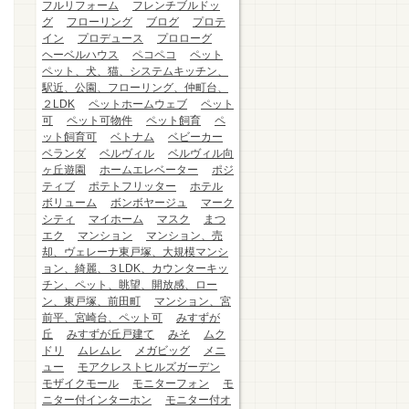
フルリフォーム
フレンチブルドッ
グ
フローリング
ブログ
プロテ
イン
プロデュース
プロローグ
ヘーベルハウス
ペコペコ
ペット
ペット、犬、猫、システムキッチン、
駅近、公園、フローリング、仲町台、
２LDK
ペットホームウェブ
ペット
可
ペット可物件
ペット飼育
ペ
ット飼育可
ベトナム
ベビーカー
ベランダ
ベルヴィル
ベルヴィル向
ヶ丘遊園
ホームエレベーター
ポジ
ティブ
ポテトフリッター
ホテル
ボリューム
ボンボヤージュ
マーク
シティ
マイホーム
マスク
まつ
エク
マンション
マンション、売
却、ヴェレーナ東戸塚、大規模マンシ
ョン、綺麗、３LDK、カウンターキッ
チン、ペット、眺望、開放感、ロー
ン、東戸塚、前田町
マンション、宮
前平、宮崎台、ペット可
みすずが
丘
みすずが丘戸建て
みそ
ムク
ドリ
ムレムレ
メガビッグ
メニ
ュー
モアクレストヒルズガーデン
モザイクモール
モニターフォン
モ
ニター付インターホン
モニター付オ