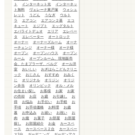
ト
インターネット光
インターネッ
ト無料
ヴェレーナ東戸塚
ウォシュ
レット
うどん
うなぎ
ウルト
ラ
エアコン
エアコン２基
エコ
キュート
エジプト
エッグタルト
エバライトデュオ
エリア
エレベー
タ
エレベーター
オートロック
オーナー
オーナーズルーム
オーナ
ーチェンジ
オーナー様
オーナ様
オープン
オープンハウス
オープン
ルーム
オープンルーム、現地販売
会、たまプラーザ、ベルグ
オール洋
室
おいしい
おぎはらこどもクリニ
ック
おじさん
おすすめ
おみく
じ
オリジナル
オリジン
オリジ
ン弁当
オリンピック
オル・メル
お住まい探し
お客様
お家
お家
の売却
お店
お庭
お引越し
お
得
お悩み
お手伝い
お手軽
お
手頃
お手頃価格
お料理
お歳
暮
お申込み
お祓い
お祝い
お
肉
お腹
お菓子
お部屋
お部屋
探し
お部屋紹介
お金
カースペ
ース
カースペース２台
カースペー
ス3台
ガーデニング
ガーデンアク