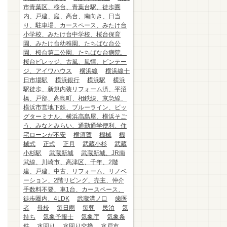
市青葉区、桜台、青葉台駅、徒歩圏
内、戸建、庭、高台、南向き、日当
り、駐車場、カースペース、みたけ台
小学校、みたけ台中学校、桜台保育
園、みたけ台幼稚園、たちばな台公
園、桜台第二公園、たちばな台病院、
桜台ビレッジ、古風、風情、ビンテー
ジ、アイワハウス
横浜線
横浜線十
日市場駅
横浜銀行
横浜駅
横浜
駅徒歩、新規内装リフォーム済、平沼
橋、戸部、高島町、相鉄線、京急線、
横浜市営地下鉄、ブルーライン、ビッ
グターミナル、横浜高島屋、横浜そご
う、みなとみらい、通勤通学便利、住
宅ローンが不安
横須賀
機械
機
械式
正式
正月
武蔵小杉
武蔵
小杉駅
武蔵新城
武蔵新城、JR南
武線、川崎市、高津区、千年、2階
建、戸建、中古、リフォーム、リノベ
ーション、2階リビング、売主、仲介
手数料不要、車1台、カースペース、
徒歩圏内、4LDK
武蔵溝ノ口
歯医
者
母校
毎日雨
毎朝
民泊
気
持ち
気象予報士
気象庁
気象条
件
水回り
水回り交換
水戸市