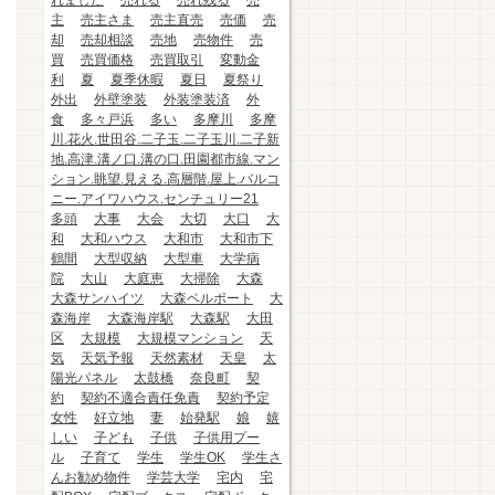
れました
売れる
売れ残る
売
主
売主さま
売主直売
売価
売
却
売却相談
売地
売物件
売
買
売買価格
売買取引
変動金
利
夏
夏季休暇
夏日
夏祭り
外出
外壁塗装
外装塗装済
外
食
多々戸浜
多い
多摩川
多摩
川.花火.世田谷.二子玉.二子玉川.二子新
地.高津.溝ノ口.溝の口.田園都市線.マン
ション.眺望.見える.高層階.屋上.バルコ
ニー.アイワハウス.センチュリー21
多頭
大事
大会
大切
大口
大
和
大和ハウス
大和市
大和市下
鶴間
大型収納
大型車
大学病
院
大山
大庭恵
大掃除
大森
大森サンハイツ
大森ベルポート
大
森海岸
大森海岸駅
大森駅
大田
区
大規模
大規模マンション
天
気
天気予報
天然素材
天皇
太
陽光パネル
太鼓橋
奈良町
契
約
契約不適合責任免責
契約予定
女性
好立地
妻
始発駅
娘
嬉
しい
子ども
子供
子供用プー
ル
子育て
学生
学生OK
学生さ
んお勧め物件
学芸大学
宅内
宅