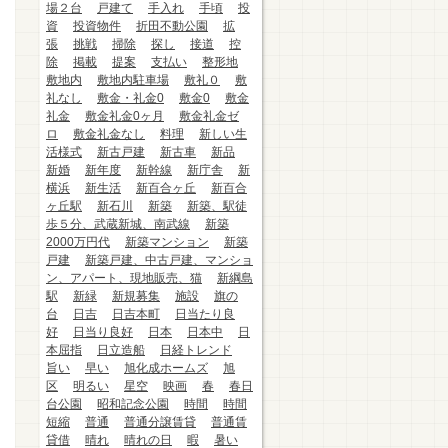
場２台
戸建て
手入れ
手頃
投
資
投資物件
折田不動公園
拡
張
挑戦
掃除
探し
接道
控
除
掲載
提案
支払い
整形地
敷地内
敷地内駐車場
敷礼０
敷
礼なし
敷金・礼金0
敷金0
敷金
礼金
敷金礼金0ヶ月
敷金礼金ゼ
ロ
敷金礼金なし
料理
新しい生
活様式
新古戸建
新古車
新品
新婚
新年度
新幹線
新庁舎
新
横浜
新生活
新百合ヶ丘
新百合
ヶ丘駅
新石川
新築
新築、駅徒
歩５分、武蔵新城、南武線
新築
2000万円代
新築マンション
新築
戸建
新築戸建、中古戸建、マンショ
ン、アパート、現地販売、猫
新綱島
駅
新緑
新規募集
施設
旗の
台
日吉
日吉本町
日当たり良
好
日当り良好
日本
日本中
日
本屈指
日立造船
日経トレンド
旨い
早い
旭化成ホームズ
旭
区
明るい
星空
映画
春
春日
台公園
昭和記念公園
時間
時間
短縮
普通
普通分譲賃貸
普通賃
貸借
晴れ
晴れの日
暇
暑い