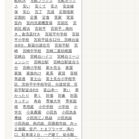
配BOX
宅配ブックス
宅配ボック
ス
安い
安くて
安さ
安全確
保
安心
完了
完成
定期借家
定期的
定番
定食
実家
実質
室内
室内洗濯機置場
宮前区
宮
前区.横浜
宮前平
宮前平，南向
き，食洗器付き
宮前平中学校
宮前
平小学校
宮前平徒歩12分、宮崎台徒
歩8分、新築分譲住宅
宮前平駅
宮
崎
宮崎中学校
宮崎二葉幼稚園
宮崎台
宮崎台ハイツ
宮崎台リージ
ェンシー
宮崎台駅
宮崎台駅徒歩５
分
宮崎小学校
家を売る
家屋
家族
家族向け
家系
家賃
容積
率超過
富士山
富士見台小学校学
区、宮前平中学校学区、分譲賃貸、宮
前平駅徒歩6分
富山幸一
寒い
寒
かったり
寒く
対価
対象
対面
キッチン
寿命
専修大学
専有面
積
専用庭
小中学校
小学校
小
学生
小泉農園
小田急
小田急多
摩線
小田急江ノ島線
小田急線
小田急線、南武線、田園都市線、向ヶ
丘遊園、登戸、たまプラーザ、溝の
口、駐車場２台、一戸建て、徒歩圏、