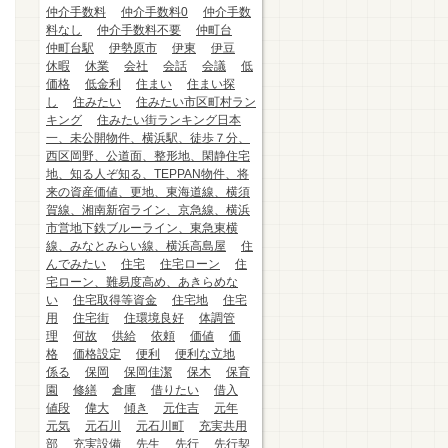
仲介手数料
仲介手数料0
仲介手数
料なし
仲介手数料不要
仲町台
仲町台駅
伊勢原市
伊東
伊豆
休暇
休業
会社
会話
会議
低
価格
低金利
住まい
住まい探
し
住みたい
住みたい市区町村ラン
キング
住みたい街ランキング日本
一、未公開物件、横浜駅、徒歩７分、
西区岡野、公道面、整形地、閑静住宅
地、知る人ぞ知る、TEPPAN物件、将
来の資産価値、更地、東海道線、横須
賀線、湘南新宿ライン、京急線、横浜
市営地下鉄ブルーライン、東急東横
線、みなとみらい線、横浜高島屋
住
んでみたい
住宅
住宅ローン
住
宅ローン、難易度高め、あきらめな
い
住宅取得等資金
住宅地
住宅
用
住宅街
住環境良好
体調管
理
何故
供給
依頼
価値
価
格
価格設定
便利
便利な立地
係る
保岡
保岡佳潔
保木
保育
園
修繕
倉庫
借りたい
借入
値段
偉大
傾き
元住吉
元年
元気
元石川
元石川町
充実共用
部
充実設備
先生
先行
先行契