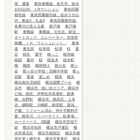
望、通風
東急東横線、祐天寺、徒歩
10分以内、１Rマンション
東急田園
都市線
東急田園都市線，徒歩５分以
内，敷金0，礼金0
東急田園都市線.
多摩川の見える家
東戸塚
東戸塚
駅
東横線
東横線、元住吉、駅近、
オートロック、エレベーター、浴室乾
燥機、ＩＨ、ウォシュレット、
東海
道
東生田
松本悟
松濤
柱
査
定
柿生
栗平
根っこ
根岸線
格闘
案内
桜
桜並木
桜木町
梅
梅雨
梅雨明け
梶が谷
梶ヶ
谷
梶ヶ谷小学校・宮崎中学校
梶ヶ
谷駅
業者
楽しめ
標高
横浜
横浜南共済病院
横浜国際プール
横
浜市
横浜市、狙い目エリア、横浜中
心地、南区、伊勢佐木長者町、阪東
橋、吉野町
横浜市、鶴見区、上末
吉、綱島駅、川崎駅、鶴見駅、築浅、
戸建、リフォーム済み、仲介手数料不
要、鶴見川、リバーサイド、駐車場、
カースペース、3階建
横浜市営地下
鉄
横浜市役所
横浜市戸塚区
横
浜市港北区
横浜市都筑区
横浜市都
筑区茅ヶ崎中央
横浜市青葉区
横浜