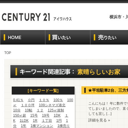
横浜市・
TOP
素晴らしいお家
★平坦駐車2台、三方
[キーワード一覧]
0.41％
０円
１０％
100％
100
こんにちは！ 年に数件で
㎡
１００坪
109シネマズ港北
てしまいましたので、直
10分
10帖
１２
125㎡規制
しても宜し […]
150㎡超
15号
19号
1DK
１
詳細を見る »
K
1LDK
1R
１丁目
1円
1
分
1年
1棟マンション
1棟売り