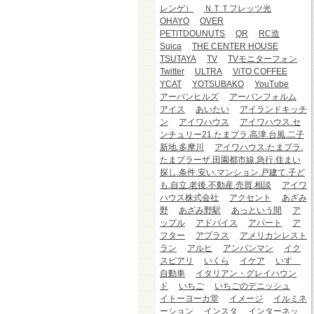
レンゲ）
ＮＴＴフレッツ光
OHAYO
OVER
PETITDOUNUTS
QR
RC造
Suica
THE CENTER HOUSE
TSUTAYA
TV
TVモニターフォン
Twitter
ULTRA
ViTO COFFEE
YCAT
YOTSUBAKO
YouTube
アーバンヒルズ
アーバンフォルム
アイス
あいたい
アイランドキッチ
ン
アイワハウス
アイワハウス.セ
ンチュリー21.たまプラ.高津.台風.二子
新地.多摩川
アイワハウス.たまプラ.
たまプラーザ.田園都市線.急行.住まい
探し.条件.安い.マンション.戸建て.子ど
も.自立.老後.不動産.売買.相談
アイワ
ハウス株式会社
アクセント
あざみ
野
あざみ野駅
あっという間
ア
ップル
アドバイス
アパート
ア
フター
アプラス
アメリカンレスト
ラン
アルヒ
アンパンマン
イク
スピアリ
いくら
イケア
いすゞ
自動車
イタリアン・グレイハウン
ド
いちご
いちごのデニッシュ
イトーヨーカ堂
イメージ
イルミネ
ーション
インスタ
インターネッ