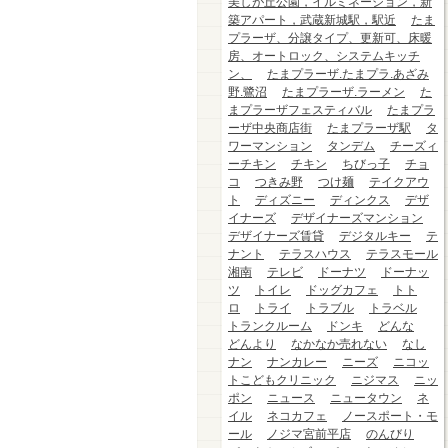
美しが丘公園，イルミネーション，新
築アパート，武蔵新城駅，駅近
たま
プラーザ、分譲タイプ、更新可、床暖
房、オートロック、システムキッチ
ン、
たまプラーザ.たまプラ.あざみ
野.鷺沼
たまプラーザ.ラーメン
た
まプラーザフェスティバル
たまプラ
ーザ中央商店街
たまプラーザ駅
タ
ワーマンション
タンデム
チーズィ
ーチキン
チキン
ちびっ子
チョ
コ
つきみ野
つけ麺
テイクアウ
ト
ディズニー
ディンクス
デザ
イナーズ
デザイナーズマンション
デザイナーズ賃貸
デジタルキー
テ
ナント
テラスハウス
テラスモール
湘南
テレビ
ドーナツ
ドーナッ
ツ
トイレ
ドッグカフェ
トト
ロ
トライ
トラブル
トラベル
トランクルーム
ドンキ
どんな
どんより
なかなか売れない
なし
ナン
ナンカレー
ニーズ
ニコッ
トこどもクリニック
ニジマス
ニッ
ポン
ニュース
ニュータウン
ネ
イル
ネコカフェ
ノースポート・モ
ール
ノジマ宮前平店
のんびり