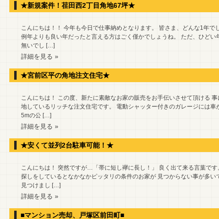
★新規案件！荏田西2丁目角地67坪★
こんにちは！！ 今年も今日で仕事納めとなります。 皆さま、どんな1年で
例年よりも良い年だったと言える方はごく僅かでしょうね。 ただ、ひどい
無いでし […]
詳細を見る »
★宮前区平の角地注文住宅★
こんにちは！ この度、新たに素敵なお家の販売をお手伝いさせて頂ける 事
地しているリッチな注文住宅です。 電動シャッター付きのガレージには車が
5mの公 […]
詳細を見る »
★安くて並列2台駐車可能！★
こんにちは！ 突然ですが…「帯に短し襷に長し！」 良く出て来る言葉です
探しをしているとなかなかピッタリの条件のお家が 見つからない事が多い
見つけまし […]
詳細を見る »
■マンション売却、戸塚区前田町■