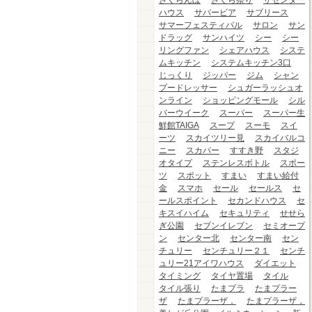
さくらんぼ
さくら祭り
ザセンター
ハウス
サバービア
サブリース
サマーフェスティバル
サロン
サン
ドラッグ
サンハイツ
シー
シー
リングファン
シェアハウス
システ
ムキッチン
システムキッチン3口
じっくり
ジッパー
ジム
シャン
プードレッサー
シュガーラッシュオ
ンライン
ショッピングモール
シル
バーウイーク
スーパー
スーパー生
鮮館TAIGA
スープ
スーモ
スイ
ーツ
スカイツリー見
スカイバルコ
ニー
スカパー
すすき野
スタジ
オタイプ
ステンレスボトル
スポー
ツ
スポット
すまい
すまい給付
金
スマホ
セール
セールス
セ
ールスポイント
セカンドハウス
セ
キスイハイム
セキュリティ
せせら
ぎ公園
セブンイレブン
セミオープ
ン
センター北
センター南
セン
チュリー
センチュリー２１
センチ
ュリー21アイワハウス
ダイエット
タイミング
タイヤ置場
タイル
タイル張り
たまプラ
たまプラー
ザ
たまプラーザ，
たまプラーザ，