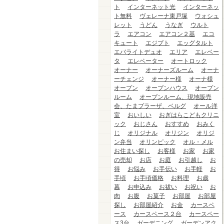
ト
インターネット光
インターネッ
ト無料
ヴェレーナ東戸塚
ウォシュ
レット
うどん
うなぎ
ウルト
ラ
エアコン
エアコン２基
エコ
キュート
エジプト
エッグタルト
エバライトデュオ
エリア
エレベー
タ
エレベーター
オートロック
オーナー
オーナーズルーム
オーナ
ーチェンジ
オーナー様
オーナ様
オープン
オープンハウス
オープン
ルーム
オープンルーム、現地販売
会、たまプラーザ、ベルグ
オール洋
室
おいしい
おぎはらこどもクリニ
ック
おじさん
おすすめ
おみく
じ
オリジナル
オリジン
オリジ
ン弁当
オリンピック
オル・メル
お住まい探し
お客様
お家
お家
の売却
お店
お庭
お引越し
お
得
お悩み
お手伝い
お手軽
お
手頃
お手頃価格
お料理
お歳
暮
お申込み
お祓い
お祝い
お
肉
お腹
お菓子
お部屋
お部屋
探し
お部屋紹介
お金
カースペ
ース
カースペース２台
カースペー
ス3台
ガーデニング
ガーデンアク