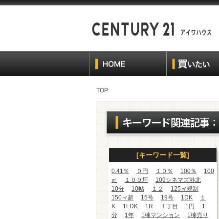
TOP
[キーワード一覧]
0.41％
０円
１０％
100％
100
㎡
１００坪
109シネマズ港北
10分
10帖
１２
125㎡規制
150㎡超
15号
19号
1DK
１
K
1LDK
1R
１丁目
1円
1
分
1年
1棟マンション
1棟売り