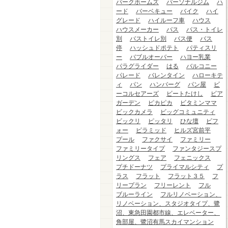
パークホームズ
パーソナルジム
ハ
ード
バーベキュー
バイク
ハイ
グレード
ハイルーフ車
ハウス
ハウスメーカー
バス
バス・トイレ
別
バストイレ別
バス便
バス
停
ハッシュドポテト
パティスリ
ー
バブルオーバー
ハヨー乳業
パラグライダー
はる
バルコニー
パレード
バレンタイン
ハローキテ
ィ
パン
ハンバーグ
パン屋
ビ
ーコルセアーズ
ビートたけし
ビア
ガーデン
ピカピカ
ビタミンママ
ビックカメラ
ビッグコミュニティ
ビックリ
ピッタリ
ひな壇
ビフ
ォー
ピラミッド
ヒルズ宮前平
プール
ファクサイ
ファミリー
ファミリータイプ
ファンタジースプ
リングス
フェア
フェニックス
プチドーナツ
プライマルシティ
プ
ラス
フラット
フラット３５
フ
リープラン
フリーレント
フル
ブルーライン
フルリノベーション、
リノベーション、スタジオタイプ、鷺
沼、東急田園都市線、エレベーター、
角部屋、鷺沼有馬スカイマンション