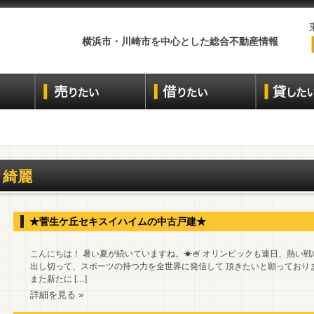
横浜市・川崎市を中心とした総合不動産情報
綺麗
★菅生ケ丘セキスイハイムの中古戸建★
こんにちは！ 暑い夏が続いていますね。☀🍧 オリンピックも連日、熱い戦
出し切って、スポーツの持つ力を全世界に発信して 頂きたいと願っており
また新たに […]
詳細を見る »