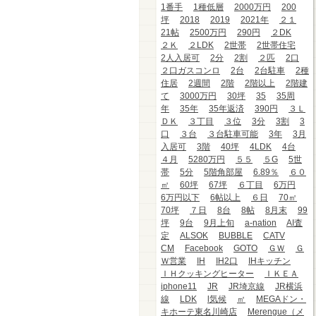
1番手
1種低層
2000万円
200
坪
2018
2019
2021年
２１
21帖
2500万円
290円
２DK
２Ｋ
２LDK
2世帯
2世帯住宅
2人入居可
2分
2割
２匹
2口
２口ガスコンロ
2台
2台駐車
2種
住居
2週間
2階
2階以上
2階建
て
3000万円
30坪
35
35周
年
35年
35年返済
390円
３Ｌ
ＤＫ
３丁目
３位
3分
3割
3
口
３台
３台駐車可能
3年
3月
入居可
3階
40坪
4LDK
4台
４月
5280万円
５５
５G
5世
帯
5分
5階角部屋
6.89％
６０
㎡
60坪
67坪
６丁目
6万円
6万円以下
6帖以上
６日
70㎡
70坪
７日
8台
8帖
8月末
99
坪
9台
9月上旬
a-nation
AI査
定
ALSOK
BUBBLE
CATV
CM
Facebook
GOTO
ＧＷ
Ｇ
Ｗ営業
IH
IH2口
IHキッチン
ＩＨクッキングヒーター
ＩＫＥＡ
iphone11
JR
JR埼京線
JR横浜
線
LDK
l気候
㎡
MEGAドン・
キホーテ東名川崎店
Merengue（メ