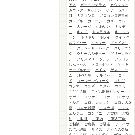
アス
ガーデンテラス
カウンター
カウンターキッチン
かけ
ガス３
口
ガスコンロ
ガスコンロ設置可
カップル
カトージ
カメ
カレ
ー
ガレージ
かわいい
キッチ
ン
キムチ
キャラメル
キャンペ
ーン
ギリギリ
キレイ
クイック
ルワイパー
クッキー
グッドスリ
ー
グランベリーパーク
クリーニン
グ
クリームシチュー
グリーンライ
ン
クリスマス
グルメ
クレヨン
しんちゃん
クローゼット
ケーキ
ケーブルカー
ケイン
ゲストルー
ム
けやき平
ケルヒャー
コー
ド
ゴールデンウィーク
コサギ
コジマ
コスギ
コスパ
コスモ
こどもの国
こども医療センター
コ
ラボ
コロッケ
コロナ
コロナウ
ィルス
コロナショック
コロナの影
響
コロナ影響
コロナ禍
コンシ
ェルジュ
コンビニ
ご契約
ご成
約
ご時世
ご案内
ご案内可能
ご相談
ご褒美
ご馳走
ザ・ハウ
ス港北綱島
サイズ
さくらの名所