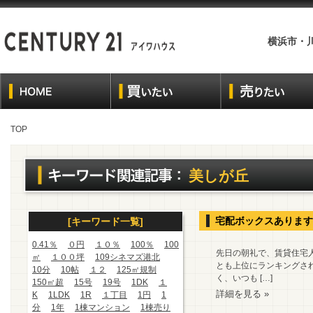
横浜市・
TOP
美しが丘
宅配ボックスあります
[キーワード一覧]
0.41％
０円
１０％
100％
100
先日の朝礼で、賃貸住宅
㎡
１００坪
109シネマズ港北
とも上位にランキングされ
10分
10帖
１２
125㎡規制
く、いつも […]
150㎡超
15号
19号
1DK
１
詳細を見る »
K
1LDK
1R
１丁目
1円
1
分
1年
1棟マンション
1棟売り