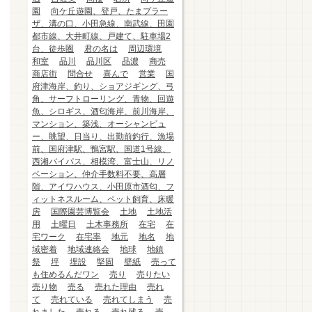
園
向ケ丘遊園、登戸、たまプラー
ザ、溝の口、小田急線、南武線、田園
都市線、大井町線、戸建て、駐車場2
台、徒歩圏
君の名は
周辺環境
和室
品川
品川区
品濃
商売
商店街
問合せ
喜んで
営業
国
府津海岸、釣り、ショアジギング、弓
角、サーフトローリング、青物、回遊
魚、シロギス、酒匂海岸、前川海岸、
マンション、築浅、オーシャンビュ
ー、眺望、日当り、出勤前釣行、漁場
前、国府津駅、鴨宮駅、国道1号線、
西湘バイパス、相模湾、富士山、リノ
ベーション、仲介手数料不要、高層
階、アイワハウス、小田原市酒匂、フ
ィットネスルーム、ペット飼育、床暖
房
国際園芸博覧会
土地
土地活
用
土曜日
土木事務所
在宅
在
宅ワーク
在宅率
地元
地名
地
域密着
地域連絡会
地球
地鎮
祭
坪
埋設
堅固
壁紙
売って
も住めるんだワン
売り
売りたい
売り物
売る
売れた理由
売れ
て
売れている
売れてしまう
売