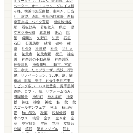
ミリータイプ、3LDK、最上階、エレ
ベーター、オートロック、グレイス鶴
ヶ峰、横浜市旭区白根、南向き、日当
り、眺望、通風、敷地内駐車場、自転
車置き場、バイク置場
相鉄線瀬谷
駅
看板効果
看板収入
県立
県
立三ツ池公園
真夏日
眺め
眺
望
瞬間的
矢野口
知恵
石垣
石田
石田悠樹
砂場
破格
確
率
礼金0
社員寮
社長
祈りま
す
祐天寺
祐天寺駅
祝日
神奈
川
神奈川の不動産屋
神奈川区
神奈川県
神奈川県、川崎市、宮前
区、水沢、たまプラーザ、築浅、2階
建、リノベーション、3LDK、庭、駐
車場、眺望、売主、仲介手数料不要、
リビング広い、バス便豊富、尻手黒川
道路、ロフト、畑、リフォーム済み、
田園風景
神明町
神木本町
神楽
坂
神様
神泉
神社
私
秋
秋
のゴールデンフェア
秋山
秋山智
宏
秋山智弘
秋葉
税制優遇
積
水ハウス
積雪
空き
空き家
空
室
空室対策
空家
立地
立野台
公園
笑顔
第５フジビル
筋ト