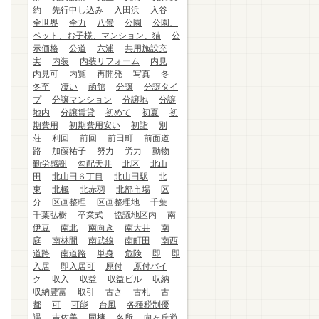
約
先行申し込み
入田浜
入谷
全世界
全力
八景
公園
公園、
ペット、お子様、マンション、猫
公
示価格
公道
六浦
共用施設充
実
内装
内装リフォーム
内見
内見可
内覧
再開発
写真
冬
冬至
凄い
函館
分譲
分譲タイ
プ
分譲マンション
分譲地
分譲
地内
分譲賃貸
初めて
初夏
初
期費用
初期費用安い
初詣
別
荘
利回
前回
前田町
前面道
路
加藤祐子
努力
労力
動物
勤労感謝
勾配天井
北区
北山
田
北山田６丁目
北山田駅
北
東
北極
北赤羽
北部市場
区
分
区画整理
区画整理地
千葉
千葉弘樹
卒業式
協議地区内
南
伊豆
南北
南向き
南大井
南
庭
南林間
南武線
南町田
南西
道路
南道路
単身
危険
即
即
入居
即入居可
原付
原付バイ
ク
収入
収益
収益ビル
収納
収納豊富
取引
古さ
古札
古
都
可
可能
台風
各種税制優
遇
吉佐美
同棲
名所
向ヶ丘遊