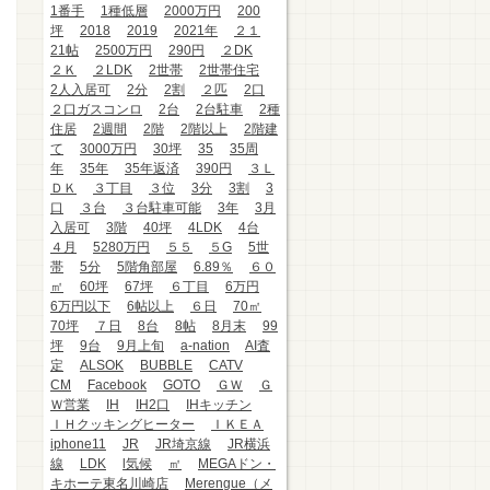
1番手
1種低層
2000万円
200
坪
2018
2019
2021年
２１
21帖
2500万円
290円
２DK
２Ｋ
２LDK
2世帯
2世帯住宅
2人入居可
2分
2割
２匹
2口
２口ガスコンロ
2台
2台駐車
2種
住居
2週間
2階
2階以上
2階建
て
3000万円
30坪
35
35周
年
35年
35年返済
390円
３Ｌ
ＤＫ
３丁目
３位
3分
3割
3
口
３台
３台駐車可能
3年
3月
入居可
3階
40坪
4LDK
4台
４月
5280万円
５５
５G
5世
帯
5分
5階角部屋
6.89％
６０
㎡
60坪
67坪
６丁目
6万円
6万円以下
6帖以上
６日
70㎡
70坪
７日
8台
8帖
8月末
99
坪
9台
9月上旬
a-nation
AI査
定
ALSOK
BUBBLE
CATV
CM
Facebook
GOTO
ＧＷ
Ｇ
Ｗ営業
IH
IH2口
IHキッチン
ＩＨクッキングヒーター
ＩＫＥＡ
iphone11
JR
JR埼京線
JR横浜
線
LDK
l気候
㎡
MEGAドン・
キホーテ東名川崎店
Merengue（メ