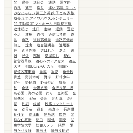
焚
退去
送迎会
通勤
通学路
通風
速完
造り
連休.高津.涼しい.
みなとみらい.第三京浜.娘.子ども.家族.
成長.全力.アイワハウス.センチュリー
21.不動産.家.マイホーム.田園都市線.
連休明け
連日
進学
運動
運動
不足
運用
過信
過信は禁物
道
具
道路
道路高低差
道路高低差
無し
遠出
適合証明書
適用要
件
遮音性能
選ばれた
選ぶ
避
難
郊外
部屋
部屋探し
都内
都営浅草線
都心へのアクセス
都立
大学
都筑ふれあいの丘
都筑区
都筑区荏田南
重厚
重説
重量鉄
骨造
野川本町
野球
野球少年
野生
野良猫
野菜炒め
野鳥
金
利
金沢
金沢八景
金沢八景，野
島公園，海の公園，釣り
金沢区
金
融機関
金額
金魚
釣り堀
釣り
場
釣堀
鉄町
鉄筋コンクリート
造
鉄骨造
鎌倉
鎌倉市
長期優
良住宅
長津田
開放感
閑静
閑
静な住宅街
間口
関係
関東
関
東学院大学
防犯カメラ
限界
陽
当たり良好
陽当り
陽当り良好