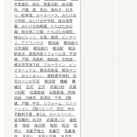
市青葉区、桜台、青葉台駅、徒歩圏
内、戸建、庭、高台、南向き、日当
り、駐車場、カースペース、みたけ台
小学校、みたけ台中学校、桜台保育
園、みたけ台幼稚園、たちばな台公
園、桜台第二公園、たちばな台病院、
桜台ビレッジ、古風、風情、ビンテー
ジ、アイワハウス
横浜線
横浜線十
日市場駅
横浜銀行
横浜駅
横浜
駅徒歩、新規内装リフォーム済、平沼
橋、戸部、高島町、相鉄線、京急線、
横浜市営地下鉄、ブルーライン、ビッ
グターミナル、横浜高島屋、横浜そご
う、みなとみらい、通勤通学便利、住
宅ローンが不安
横須賀
機械
機
械式
正式
正月
武蔵小杉
武蔵
小杉駅
武蔵新城
武蔵新城、JR南
武線、川崎市、高津区、千年、2階
建、戸建、中古、リフォーム、リノベ
ーション、2階リビング、売主、仲介
手数料不要、車1台、カースペース、
徒歩圏内、4LDK
武蔵溝ノ口
歯医
者
母校
毎日雨
毎朝
民泊
気
持ち
気象予報士
気象庁
気象条
件
水回り
水回り交換
水戸市