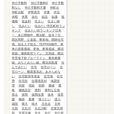
仲介手数料
仲介手数料0
仲介手数
料なし
仲介手数料不要
仲町台
仲町台駅
伊勢原市
伊東
伊豆
休暇
休業
会社
会話
会議
低
価格
低金利
住まい
住まい探
し
住みたい
住みたい市区町村ラン
キング
住みたい街ランキング日本
一、未公開物件、横浜駅、徒歩７分、
西区岡野、公道面、整形地、閑静住宅
地、知る人ぞ知る、TEPPAN物件、将
来の資産価値、更地、東海道線、横須
賀線、湘南新宿ライン、京急線、横浜
市営地下鉄ブルーライン、東急東横
線、みなとみらい線、横浜高島屋
住
んでみたい
住宅
住宅ローン
住
宅ローン、難易度高め、あきらめな
い
住宅取得等資金
住宅地
住宅
用
住宅街
住環境良好
体調管
理
何故
供給
依頼
価値
価
格
価格設定
便利
便利な立地
係る
保岡
保岡佳潔
保木
保育
園
修繕
倉庫
借りたい
借入
値段
偉大
傾き
元住吉
元年
元気
元石川
元石川町
充実共用
部
充実設備
先生
先行
先行契