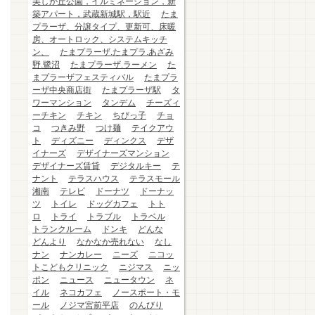
美しが丘公園，イルミネーション，新
築アパート，武蔵新城駅，駅近
たま
プラーザ、分譲タイプ、更新可、床暖
房、オートロック、システムキッチ
ン、
たまプラーザ.たまプラ.あざみ
野.鷺沼
たまプラーザ.ラーメン
た
まプラーザフェスティバル
たまプラ
ーザ中央商店街
たまプラーザ駅
タ
ワーマンション
タンデム
チーズィ
ーチキン
チキン
ちびっ子
チョ
コ
つきみ野
つけ麺
テイクアウ
ト
ディズニー
ディンクス
デザ
イナーズ
デザイナーズマンション
デザイナーズ賃貸
デジタルキー
テ
ナント
テラスハウス
テラスモール
湘南
テレビ
ドーナツ
ドーナッ
ツ
トイレ
ドッグカフェ
トト
ロ
トライ
トラブル
トラベル
トランクルーム
ドンキ
どんな
どんより
なかなか売れない
なし
ナン
ナンカレー
ニーズ
ニコッ
トこどもクリニック
ニジマス
ニッ
ポン
ニュース
ニュータウン
ネ
イル
ネコカフェ
ノースポート・モ
ール
ノジマ宮前平店
のんびり