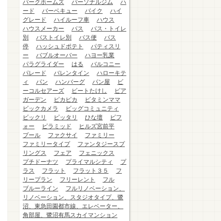
パークホームズ
パーソナルジム
ハ
ード
バーベキュー
バイク
ハイ
グレード
ハイルーフ車
ハウス
ハウスメーカー
バス
バス・トイレ
別
バストイレ別
バス便
バス
停
ハッシュドポテト
パティスリ
ー
バブルオーバー
ハヨー乳業
パラグライダー
はる
バルコニー
パレード
バレンタイン
ハローキテ
ィ
パン
ハンバーグ
パン屋
ビ
ーコルセアーズ
ビートたけし
ビア
ガーデン
ピカピカ
ビタミンママ
ビックカメラ
ビッグコミュニティ
ビックリ
ピッタリ
ひな壇
ビフ
ォー
ピラミッド
ヒルズ宮前平
プール
ファクサイ
ファミリー
ファミリータイプ
ファンタジースプ
リングス
フェア
フェニックス
プチドーナツ
プライマルシティ
プ
ラス
フラット
フラット３５
フ
リープラン
フリーレント
フル
ブルーライン
フルリノベーション、
リノベーション、スタジオタイプ、鷺
沼、東急田園都市線、エレベーター、
角部屋、鷺沼有馬スカイマンション