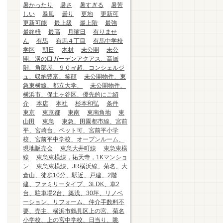
暑かったり
暑さ
暑すぎる
暑苦
しい
暴風
曇り
更地
更新可
更新可能
最上級
最上階
最強
最終枡
最高
月曜日
有りませ
ん
有馬
有馬４丁目
有馬中学校
学区
朝日
木材
未公開
未公
開、溝の口ガーデンアクアス、高層
階、角部屋、９０㎡超、コンシェルジ
ュ、収納豊富、笑顔
未公開物件、東
急東横線、都立大学、
未公開物件、
横浜市、保土ヶ谷区、優先的にご紹
介
本店
本社
杉本和弘
条件
東京
東京都
東南
東南角地
東
山田
東急
東急、田園都市線、宮前
平、宮崎台、ペット可、宮前平小学
校、宮前平中学校、オープンルーム、
現地販売会
東急大井町線
東急東横
線
東急東横線，祐天寺，1Kマンショ
ン
東急東横線、JR横浜線、菊名、大
倉山、徒歩10分、駅近、戸建、2階
建、ファミリータイプ、3LDK、車2
台、駐車場2台、築浅、30坪、リノベ
ーション、リフォーム、仲介手数料不
要、売主、横浜市鶴見区上の宮、菊名
小学校、上の宮中学校、日当り、眺