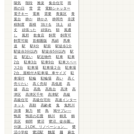
陽気
階段
雅楽
集合住宅
雨
雨の日
雪
雲
電動シャッター
電子キー
電車
需要
青葉区
青
葉台
静か
静かさ
静岡市
非課
税制度
面積
頂ける
頂上
頑
丈
頑張った
頑張れ
額
風通
し
風邪
飲食店
飼育
飼育可
飼育可能
首都圏版
馬絹
馬車
道
駅
駅4分
駅前
駅徒歩1分
駅徒歩3分以内
駅徒歩5分以内
駅
近
駅近い
駅近物件
駐車
駐車
2台
駐車3台
駐車9台
駐車スペー
ス2台
駐車場
駐車場２台
駐車場
2台、屋根付き駐車場、車サイズ
駐
車場付
駐輪
駐輪場
高い
高く
売りたい
高く売却
高低差
高
値
高台
高島
高島台
高津
高
津区
高津区千年
高津駅
高級
高級住宅
高級住宅街
高速インター
ネット
高額
高齢者
鬼
鬼怒川
決壊
魅力
鯉
鳥
鳩サブレ―
鴨居
鴨居の石畳
鶴川
鶴見
鶴
見区
鶴間
鷺沼
鷺沼、徒歩圏、
分譲、２LDK、リノベーション、
鷺
沼小学校
鷺沼駅
麵屋
麺
麻生