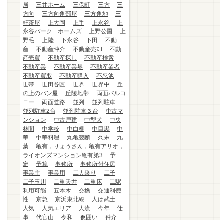
居
三井ホーム
三保町
三方
三
方向
三方向角部屋
三方角地
三
軒茶屋
上大岡
上手
上永谷
上
永谷パーク・ホームズ
上野公園
上
野毛
上陸
下永谷
下田
不動
産
不動産仲介
不動産売却
不動
産売買
不動産探し
不動産検索
不動産業
不動産業界
不動産業者
不動産買取
不動産購入
不忍池
世帯
世田谷区
世界
世界中
丘
の上のパン屋
丘陵地帯
両面バルコ
ニー
両面道路
並列
並列駐車
並列駐車2台
並列駐車３台
中古マ
ンション
中古戸建
中型犬
中央
林間
中学校
中白根
中目黒
中
華
中華料理
丸亀製麵
久末
九
葉
亀有，りょうさん，亀有アリオ，
ライオンズマンション亀有第3
予
定
予算
事務所
事務所付住居
事業主
事業用
二人乗り
二子
二子玉川
二重天井
二重床
二駅
利用可能
五本木
交換
交通利便
性
京急
京浜東北線
人は武士
人気
人気エリア
人流
今年
仕
事
代官山
令和
仮囲い
仲介