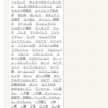
ートロック
モニター付きインターホ
ン
モニター付きオートロック
ユー
タカラヤ宮崎店
ユーフォリア祐天
寺
ゆがみ
ゆったり
ヨネッティ
王禅寺
らーめん
ラーメン、味噌
汁
ラーメン王
ラッピングバス
ららぽーと横浜
ランキング
ラン
チ
ランド
リースバック
リゾー
トライン
リッチ
リニューアル
リノベーション
リピート
リフォー
ム
リフォーム済
リフォーム済み
リフレッシュ
リベンジ
リムジンバ
ス
リモート
リモートワーク
リ
モート部屋
リロケーション
ル・パ
ン・コティディアン
ルーフ
ルーフ
コート
ルーフバルコニー
ループ
橋
ルームシェア
ルララこうほく
レンガ
ローン
ローン控除
ロイ
ヤルホームセンター
ロピア
ロピア
川崎水沢店
ロフト
ロフト付き
わがままいちご
ワンルーム
一人暮
らし
一戸建
一戸建、マンション、
宮前平、宮崎台、ペット可、ケロちゃ
ん、サトちゃん
一戸建て
一杯
一番
一蘭
丁寧
三ツ境
三ノ鳥