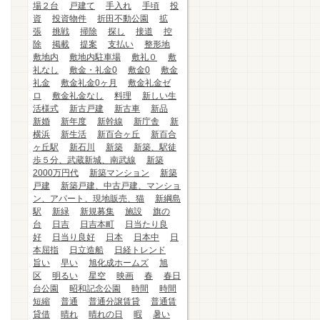
場２台
戸建て
手入れ
手頃
投
資
投資物件
折田不動公園
拡
張
挑戦
掃除
探し
接道
控
除
掲載
提案
支払い
整形地
敷地内
敷地内駐車場
敷礼０
敷
礼なし
敷金・礼金0
敷金0
敷金
礼金
敷金礼金0ヶ月
敷金礼金ゼ
ロ
敷金礼金なし
料理
新しい生
活様式
新古戸建
新古車
新品
新婚
新年度
新幹線
新庁舎
新
横浜
新生活
新百合ヶ丘
新百合
ヶ丘駅
新石川
新築
新築、駅徒
歩５分、武蔵新城、南武線
新築
2000万円代
新築マンション
新築
戸建
新築戸建、中古戸建、マンショ
ン、アパート、現地販売、猫
新綱島
駅
新緑
新規募集
施設
旗の
台
日吉
日吉本町
日当たり良
好
日当り良好
日本
日本中
日
本屈指
日立造船
日経トレンド
旨い
早い
旭化成ホームズ
旭
区
明るい
星空
映画
春
春日
台公園
昭和記念公園
時間
時間
短縮
普通
普通分譲賃貸
普通賃
貸借
晴れ
晴れの日
暇
暑い