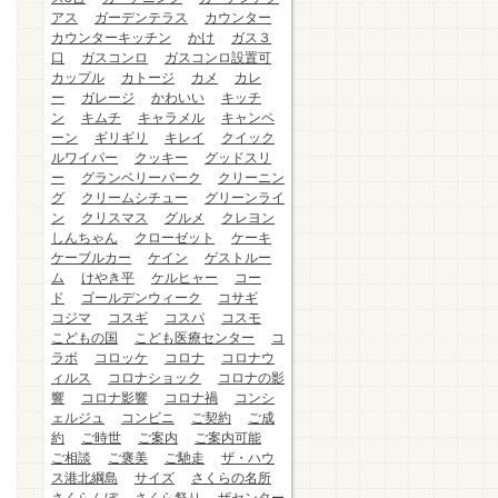
アス
ガーデンテラス
カウンター
カウンターキッチン
かけ
ガス３
口
ガスコンロ
ガスコンロ設置可
カップル
カトージ
カメ
カレ
ー
ガレージ
かわいい
キッチ
ン
キムチ
キャラメル
キャンペ
ーン
ギリギリ
キレイ
クイック
ルワイパー
クッキー
グッドスリ
ー
グランベリーパーク
クリーニン
グ
クリームシチュー
グリーンライ
ン
クリスマス
グルメ
クレヨン
しんちゃん
クローゼット
ケーキ
ケーブルカー
ケイン
ゲストルー
ム
けやき平
ケルヒャー
コー
ド
ゴールデンウィーク
コサギ
コジマ
コスギ
コスパ
コスモ
こどもの国
こども医療センター
コ
ラボ
コロッケ
コロナ
コロナウ
ィルス
コロナショック
コロナの影
響
コロナ影響
コロナ禍
コンシ
ェルジュ
コンビニ
ご契約
ご成
約
ご時世
ご案内
ご案内可能
ご相談
ご褒美
ご馳走
ザ・ハウ
ス港北綱島
サイズ
さくらの名所