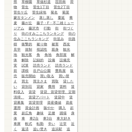
県
草柳園
草薙杉道
荏田南
荷
物
菅生
菅生1丁目
菅生2丁目
菅生ケ丘
菅生緑地
菊名
菊菜
蒙古タンメン
蒸し蒸し
蔓延
蕎
麦
藤が丘
藤子・F・不二雄ミュー
ジアム
藤沢市
行動
街
街づく
り
街のすみここちランキング
街の
住みここちランキング
街並み
街路
樹
衝撃的
被り物
被害
西友
見学
規制
視認性
親身
観光
地
観光客
角
角地
角部屋
解
体
解除
記録的
設備
設備充
実
試算
読売ランド
読売ランド
前
課税
谷戸山公園
豊島屋
販
売
販売開始
買い取る
買い替
え
買主
買主さま
買取
貸した
い
貸別荘
貸家
費用
賃料
賃
料収入
賃貸
賃貸、賃貸管理、定期
清掃、
賃貸アパート
賃貸中
賃
貸募集
賃貸管理
資産価値
資産
運用
資金計画
賑やか
購入
起
業
超広角
趣味
足腰
踊場
身
体
車
車2台
車3台
車大好き
車庫
軟式
転勤
辛い
辻堂
近
く
返済
追い焚き
追浜駅
追