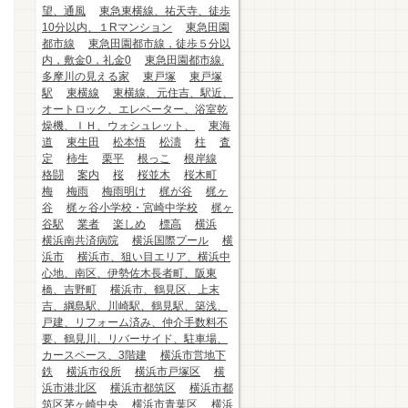
望、通風
東急東横線、祐天寺、徒歩
10分以内、１Rマンション
東急田園
都市線
東急田園都市線，徒歩５分以
内，敷金0，礼金0
東急田園都市線.
多摩川の見える家
東戸塚
東戸塚
駅
東横線
東横線、元住吉、駅近、
オートロック、エレベーター、浴室乾
燥機、ＩＨ、ウォシュレット、
東海
道
東生田
松本悟
松濤
柱
査
定
柿生
栗平
根っこ
根岸線
格闘
案内
桜
桜並木
桜木町
梅
梅雨
梅雨明け
梶が谷
梶ヶ
谷
梶ヶ谷小学校・宮崎中学校
梶ヶ
谷駅
業者
楽しめ
標高
横浜
横浜南共済病院
横浜国際プール
横
浜市
横浜市、狙い目エリア、横浜中
心地、南区、伊勢佐木長者町、阪東
橋、吉野町
横浜市、鶴見区、上末
吉、綱島駅、川崎駅、鶴見駅、築浅、
戸建、リフォーム済み、仲介手数料不
要、鶴見川、リバーサイド、駐車場、
カースペース、3階建
横浜市営地下
鉄
横浜市役所
横浜市戸塚区
横
浜市港北区
横浜市都筑区
横浜市都
筑区茅ヶ崎中央
横浜市青葉区
横浜