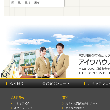
区
黒
黒猫
黒畑
東急田園都市線たま
〒225-0002 横浜市
TEL：045-905-2215 
会社概要
書式ダウンロード
スタッフブロ
会社情報
買う
スタッフ紹介
おすすめ売買物件レポート
スタッフブログ
売買物件の紹介