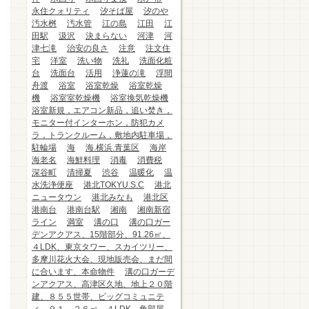
永住クォリティ
汐そば屋
汐のや
汚水桝
汚水管
江の島
江田
江
田駅
汲沢
決まらない
河津
河
津七滝
治安の良さ
注意
注文住
宅
洋室
洗い物
洗礼
洗面化粧
台
洗面台
活用
浄蓮の滝
浮間
舟渡
浴室
浴室乾燥
浴室乾燥
機
浴室室乾燥機
浴室換気乾燥機
浴室新規，エアコン新品，追い焚き，
モニター付インターホン，防犯カメ
ラ，トランクルーム，敷地内駐車場，
駐輪場
海
海.横浜.青葉区
海岸
海老名
海鮮料理
消毒
消費税
深谷町
清掃夏
渋谷
温暖化
温
水洗浄便座
港北TOKYU S.C
港北
ニュータウン
港北みなも
港北区
港南台
港南台駅
湘南
湘南新宿
ライン
満室
溝の口
溝の口ガー
デンアクアス、15階部分、91.26㎡、
４LDK、東京タワー、スカイツリー、
多摩川花火大会、現地販売会、まだ間
に合います、本命物件
溝の口ガーデ
ンアクアス、高津区久地、地上２０階
建、８５５世帯、ビッグコミュニテ