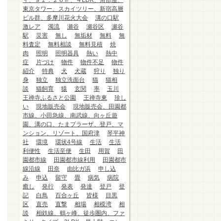
ィ、９１．２６㎡、４LDK、角部屋、
東京タワー、スカイツリー、新宿高層
ビル群、多摩川花火大会
溝の口駅
激レア
濁流
瀬谷
瀬谷区
瀬谷
駅
災害
無し
無垢材
無料
無
料査定
無料相談
無料見積
焼
肉
照明
照明器具
熱い
熱中
症
片づけ
物件
物件不足
物件
紹介
特典
犬
犬蔵
狩り
独り
身
独立
独立洗面台
猫
猫相
談
猫飼育
猿
玄関
率
玉川
王禅寺ふるさと公園
王禅寺東
珍し
い
現地販売会
現地販売会、田園都
市線、小田急線、南武線、向ヶ丘遊
園、溝の口、たまプラーザ、登戸、マ
ンション、リゾート、国府津
琴平神
社
環境
環状4号線
生活
生活
利便性
生活至便
生田
用賀
田
園都市線
田園都市線利用
田園都市
線沿線
田奈
由比ガ浜
申し込
み
申込
留守
畳
病気
病院
癒し
発行
発表
発達
登戸
登
記
白鳥
百合ヶ丘
皆様
目黒
区
直売
直撃
相場
相模湾
相
談
相鉄線、鶴ヶ峰、徒歩圏内、ファ