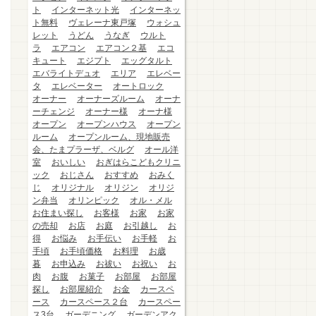
ト
インターネット光
インターネッ
ト無料
ヴェレーナ東戸塚
ウォシュ
レット
うどん
うなぎ
ウルト
ラ
エアコン
エアコン２基
エコ
キュート
エジプト
エッグタルト
エバライトデュオ
エリア
エレベー
タ
エレベーター
オートロック
オーナー
オーナーズルーム
オーナ
ーチェンジ
オーナー様
オーナ様
オープン
オープンハウス
オープン
ルーム
オープンルーム、現地販売
会、たまプラーザ、ベルグ
オール洋
室
おいしい
おぎはらこどもクリニ
ック
おじさん
おすすめ
おみく
じ
オリジナル
オリジン
オリジ
ン弁当
オリンピック
オル・メル
お住まい探し
お客様
お家
お家
の売却
お店
お庭
お引越し
お
得
お悩み
お手伝い
お手軽
お
手頃
お手頃価格
お料理
お歳
暮
お申込み
お祓い
お祝い
お
肉
お腹
お菓子
お部屋
お部屋
探し
お部屋紹介
お金
カースペ
ース
カースペース２台
カースペー
ス3台
ガーデニング
ガーデンアク