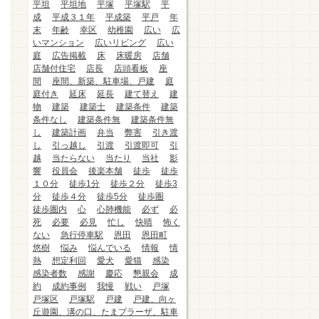
平坦
平坦地
平塚
平塚駅
平
成
平成３１年
平成築
平戸
年
末
年齢
幸区
幼稚園
広い
広
いマンション
広いリビング
広い
庭
広告掲載
床
床暖房
店舗
店舗付住宅
店長
店頭看板
座
間
座間、新築、駐車場、戸建
庭
庭付き
延床
延長
建て替え
建
物
建築
建築士
建築条件
建築
条件なし
建築条件無
建築条件無
し
建築計画
弁当
弊害
引き渡
し
引っ越し
引渡
引渡即可
引
越
当たらない
当たり
当社
影
響
役員会
後楽本舗
徒歩
徒歩
１０分
徒歩1分
徒歩２分
徒歩3
分
徒歩４分
徒歩5分
徒歩圏
徒歩圏内
心
心肺機能
必ず
必
死
必要
必見
忙し
快晴
怖く
ない
急行停車駅
恩田
恩田町
悠樹
悩み
悩んでいる
情報
情
熱
想定利回
愛犬
愛猫
感染
感染者数
感謝
慶応
懇親会
成
約
成約事例
我慢
戦い
戸塚
戸塚区
戸塚駅
戸建
戸建、向ヶ
丘遊園、溝の口、たまプラーザ、駐車