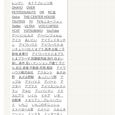
レンゲ）
ＮＴＴフレッツ光
OHAYO
OVER
PETITDOUNUTS
QR
RC造
Suica
THE CENTER HOUSE
TSUTAYA
TV
TVモニターフォン
Twitter
ULTRA
ViTO COFFEE
YCAT
YOTSUBAKO
YouTube
アーバンヒルズ
アーバンフォルム
アイス
あいたい
アイランドキッチ
ン
アイワハウス
アイワハウス.セ
ンチュリー21.たまプラ.高津.台風.二子
新地.多摩川
アイワハウス.たまプラ.
たまプラーザ.田園都市線.急行.住まい
探し.条件.安い.マンション.戸建て.子ど
も.自立.老後.不動産.売買.相談
アイワ
ハウス株式会社
アクセント
あざみ
野
あざみ野駅
あっという間
ア
ップル
アドバイス
アパート
ア
フター
アプラス
アメリカンレスト
ラン
アルヒ
アンパンマン
イク
スピアリ
いくら
イケア
いすゞ
自動車
イタリアン・グレイハウン
ド
いちご
いちごのデニッシュ
イトーヨーカ堂
イメージ
イルミネ
ーション
インスタ
インターネッ