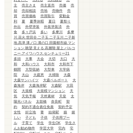
れました
売れる
売れ残る
売
主
売主さま
売主直売
売価
売
却
売却相談
売地
売物件
売
買
売買価格
売買取引
変動金
利
夏
夏季休暇
夏日
夏祭り
外出
外壁塗装
外装塗装済
外
食
多々戸浜
多い
多摩川
多摩
川.花火.世田谷.二子玉.二子玉川.二子新
地.高津.溝ノ口.溝の口.田園都市線.マン
ション.眺望.見える.高層階.屋上.バルコ
ニー.アイワハウス.センチュリー21
多頭
大事
大会
大切
大口
大
和
大和ハウス
大和市
大和市下
鶴間
大型収納
大型車
大学病
院
大山
大庭恵
大掃除
大森
大森サンハイツ
大森ベルポート
大
森海岸
大森海岸駅
大森駅
大田
区
大規模
大規模マンション
天
気
天気予報
天然素材
天皇
太
陽光パネル
太鼓橋
奈良町
契
約
契約不適合責任免責
契約予定
女性
好立地
妻
始発駅
娘
嬉
しい
子ども
子供
子供用プー
ル
子育て
学生
学生OK
学生さ
んお勧め物件
学芸大学
宅内
宅