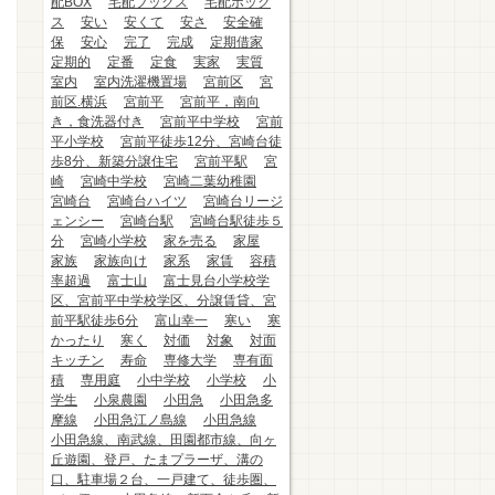
配BOX
宅配ブックス
宅配ボック
ス
安い
安くて
安さ
安全確
保
安心
完了
完成
定期借家
定期的
定番
定食
実家
実質
室内
室内洗濯機置場
宮前区
宮
前区.横浜
宮前平
宮前平，南向
き，食洗器付き
宮前平中学校
宮前
平小学校
宮前平徒歩12分、宮崎台徒
歩8分、新築分譲住宅
宮前平駅
宮
崎
宮崎中学校
宮崎二葉幼稚園
宮崎台
宮崎台ハイツ
宮崎台リージ
ェンシー
宮崎台駅
宮崎台駅徒歩５
分
宮崎小学校
家を売る
家屋
家族
家族向け
家系
家賃
容積
率超過
富士山
富士見台小学校学
区、宮前平中学校学区、分譲賃貸、宮
前平駅徒歩6分
富山幸一
寒い
寒
かったり
寒く
対価
対象
対面
キッチン
寿命
専修大学
専有面
積
専用庭
小中学校
小学校
小
学生
小泉農園
小田急
小田急多
摩線
小田急江ノ島線
小田急線
小田急線、南武線、田園都市線、向ヶ
丘遊園、登戸、たまプラーザ、溝の
口、駐車場２台、一戸建て、徒歩圏、