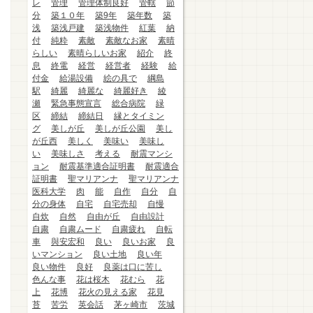
レ
管理
管理体制良好
管轄
節
分
築１０年
築9年
築年数
築
浅
築浅戸建
築浅物件
紅葉
納
付
純粋
素敵
素敵なお家
素晴
らしい
素晴らしいお家
紹介
終
息
終電
経営
経営者
経験
給
付金
給湯設備
絵の具で
綱島
駅
綺麗
綺麗な
綺麗好き
綾
瀬
緊急事態宣言
総合病院
緑
区
締結
締結日
縁とタイミン
グ
美しが丘
美しが丘公園
美し
が丘西
美しく
美味い
美味し
い
美味しさ
考える
耐震マンシ
ョン
耐震基準適合証明書
耐震適合
証明書
聖マリアンナ
聖マリアンナ
医科大学
肉
能
自作
自分
自
分の身体
自宅
自宅売却
自慢
自炊
自然
自由が丘
自由設計
自粛
自粛ムード
自粛疲れ
自転
車
與安宏和
良い
良いお家
良
いマンション
良い土地
良い年
良い物件
良好
良薬は口に苦し
色んな事
花は桜木
花むら
花
上
花博
花火の見える家
花見
苔
苦労
英会話
茅ヶ崎市
茨城