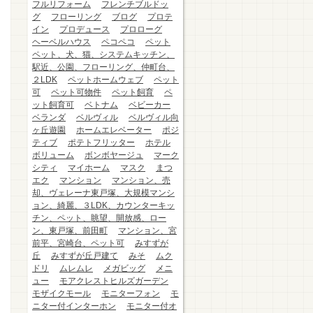
フルリフォーム
フレンチブルドッ
グ
フローリング
ブログ
プロテ
イン
プロデュース
プロローグ
ヘーベルハウス
ペコペコ
ペット
ペット、犬、猫、システムキッチン、
駅近、公園、フローリング、仲町台、
２LDK
ペットホームウェブ
ペット
可
ペット可物件
ペット飼育
ペ
ット飼育可
ベトナム
ベビーカー
ベランダ
ベルヴィル
ベルヴィル向
ヶ丘遊園
ホームエレベーター
ポジ
ティブ
ポテトフリッター
ホテル
ボリューム
ボンボヤージュ
マーク
シティ
マイホーム
マスク
まつ
エク
マンション
マンション、売
却、ヴェレーナ東戸塚、大規模マンシ
ョン、綺麗、３LDK、カウンターキッ
チン、ペット、眺望、開放感、ロー
ン、東戸塚、前田町
マンション、宮
前平、宮崎台、ペット可
みすずが
丘
みすずが丘戸建て
みそ
ムク
ドリ
ムレムレ
メガビッグ
メニ
ュー
モアクレストヒルズガーデン
モザイクモール
モニターフォン
モ
ニター付インターホン
モニター付オ