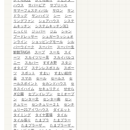
さくらんぼ
さくら祭り
ザセンター
ハウス
サバービア
サブリース
サマーフェスティバル
サロン
サン
ドラッグ
サンハイツ
シー
シー
リングファン
シェアハウス
システ
ムキッチン
システムキッチン3口
じっくり
ジッパー
ジム
シャン
プードレッサー
シュガーラッシュオ
ンライン
ショッピングモール
シル
バーウイーク
スーパー
スーパー生
鮮館TAIGA
スープ
スーモ
スイ
ーツ
スカイツリー見
スカイバルコ
ニー
スカパー
すすき野
スタジ
オタイプ
ステンレスボトル
スポー
ツ
スポット
すまい
すまい給付
金
スマホ
セール
セールス
セ
ールスポイント
セカンドハウス
セ
キスイハイム
セキュリティ
せせら
ぎ公園
セブンイレブン
セミオープ
ン
センター北
センター南
セン
チュリー
センチュリー２１
センチ
ュリー21アイワハウス
ダイエット
タイミング
タイヤ置場
タイル
タイル張り
たまプラ
たまプラー
ザ
たまプラーザ，
たまプラーザ，