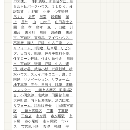
バス便、
小田急線、新百合ケ丘、新
百合ヶ丘パークハウス、３ＬＤＫ、分
譲賃貸
小野町
小鹿
少年野球
尽くす
居宅
居室
居酒屋
屋
上
屋外
山
山の日
山田富士公
園
島 孝
島孝
嵐
川口徹
川
和台
川和町
川崎
川崎市
川崎
市、宮前区、東有馬、アイワハウス、
不動産、購入、戸建、中古戸建、フル
リフォーム、2階建、駐車場、リビン
グ、日当り、眺望、仲介手数料不要、
住宅ローン控除、住まい給付金
川崎
市、宮前区、野川、戸建、中古、鷺
沼、梶が谷、武蔵小杉、武蔵新城、積
水ハウス、スカイバルコニー、庭、2
階建、リノベーション、リフォーム、
地下車庫、高台、日当り、眺望、電動
シャッター
川崎市多摩区、駐車場2
台、小田急線、南武線、田園都市線、
大井町線、向ヶ丘遊園駅、溝の口駅、
リフォーム、現地販売会
川崎市宮前
区
川崎市高津区
工事
工事現
場
工務店
市が尾
市が尾駅
市
ヶ尾
市ケ尾町
市ヶ尾駅
市バ
ス
市営地下鉄
希望
幅員
平