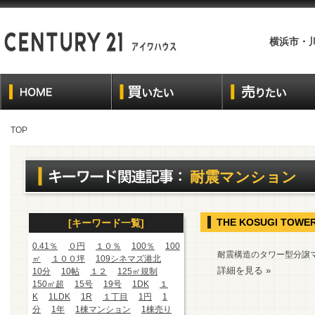
横浜市・
TOP
耐震マンション
THE KOSUGI TOWE
[キーワード一覧]
0.41％
０円
１０％
100％
100
耐震構造のタワー型分譲
㎡
１００坪
109シネマズ港北
詳細を見る »
10分
10帖
１２
125㎡規制
150㎡超
15号
19号
1DK
１
K
1LDK
1R
１丁目
1円
1
分
1年
1棟マンション
1棟売り