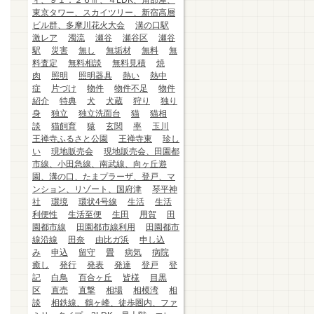
ィ、９１．２６㎡、４LDK、角部屋、
東京タワー、スカイツリー、新宿高層
ビル群、多摩川花火大会
溝の口駅
激レア
濁流
瀬谷
瀬谷区
瀬谷
駅
災害
無し
無垢材
無料
無
料査定
無料相談
無料見積
焼
肉
照明
照明器具
熱い
熱中
症
片づけ
物件
物件不足
物件
紹介
特典
犬
犬蔵
狩り
独り
身
独立
独立洗面台
猫
猫相
談
猫飼育
猿
玄関
率
玉川
王禅寺ふるさと公園
王禅寺東
珍し
い
現地販売会
現地販売会、田園都
市線、小田急線、南武線、向ヶ丘遊
園、溝の口、たまプラーザ、登戸、マ
ンション、リゾート、国府津
琴平神
社
環境
環状4号線
生活
生活
利便性
生活至便
生田
用賀
田
園都市線
田園都市線利用
田園都市
線沿線
田奈
由比ガ浜
申し込
み
申込
留守
畳
病気
病院
癒し
発行
発表
発達
登戸
登
記
白鳥
百合ヶ丘
皆様
目黒
区
直売
直撃
相場
相模湾
相
談
相鉄線、鶴ヶ峰、徒歩圏内、ファ