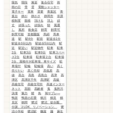
陽気
階段
雅楽
集合住宅
雨
雨の日
雪
雲
電動シャッター
電子キー
電車
需要
青葉区
青
葉台
静か
静かさ
静岡市
非課
税制度
面積
頂ける
頂上
頑
丈
頑張った
頑張れ
額
風通
し
風邪
飲食店
飼育
飼育可
飼育可能
首都圏版
馬絹
馬車
道
駅
駅4分
駅前
駅徒歩1分
駅徒歩3分以内
駅徒歩5分以内
駅
近
駅近い
駅近物件
駐車
駐車
2台
駐車3台
駐車9台
駐車スペー
ス2台
駐車場
駐車場２台
駐車場
2台、屋根付き駐車場、車サイズ
駐
車場付
駐輪
駐輪場
高い
高く
売りたい
高く売却
高低差
高
値
高台
高島
高島台
高津
高
津区
高津区千年
高津駅
高級
高級住宅
高級住宅街
高速インター
ネット
高額
高齢者
鬼
鬼怒川
決壊
魅力
鯉
鳥
鳩サブレ―
鴨居
鴨居の石畳
鶴川
鶴見
鶴
見区
鶴間
鷺沼
鷺沼、徒歩圏、
分譲、２LDK、リノベーション、
鷺
沼小学校
鷺沼駅
麵屋
麺
麻生