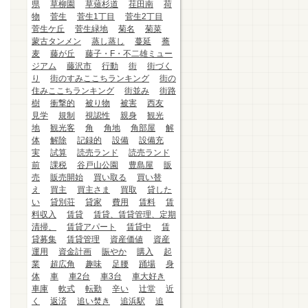
県
草柳園
草薙杉道
荏田南
荷
物
菅生
菅生1丁目
菅生2丁目
菅生ケ丘
菅生緑地
菊名
菊菜
蒙古タンメン
蒸し蒸し
蔓延
蕎
麦
藤が丘
藤子・F・不二雄ミュー
ジアム
藤沢市
行動
街
街づく
り
街のすみここちランキング
街の
住みここちランキング
街並み
街路
樹
衝撃的
被り物
被害
西友
見学
規制
視認性
親身
観光
地
観光客
角
角地
角部屋
解
体
解除
記録的
設備
設備充
実
試算
読売ランド
読売ランド
前
課税
谷戸山公園
豊島屋
販
売
販売開始
買い取る
買い替
え
買主
買主さま
買取
貸した
い
貸別荘
貸家
費用
賃料
賃
料収入
賃貸
賃貸、賃貸管理、定期
清掃、
賃貸アパート
賃貸中
賃
貸募集
賃貸管理
資産価値
資産
運用
資金計画
賑やか
購入
起
業
超広角
趣味
足腰
踊場
身
体
車
車2台
車3台
車大好き
車庫
軟式
転勤
辛い
辻堂
近
く
返済
追い焚き
追浜駅
追