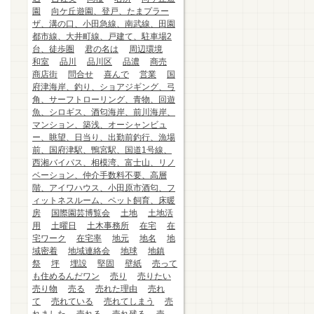
園
向ケ丘遊園、登戸、たまプラー
ザ、溝の口、小田急線、南武線、田園
都市線、大井町線、戸建て、駐車場2
台、徒歩圏
君の名は
周辺環境
和室
品川
品川区
品濃
商売
商店街
問合せ
喜んで
営業
国
府津海岸、釣り、ショアジギング、弓
角、サーフトローリング、青物、回遊
魚、シロギス、酒匂海岸、前川海岸、
マンション、築浅、オーシャンビュ
ー、眺望、日当り、出勤前釣行、漁場
前、国府津駅、鴨宮駅、国道1号線、
西湘バイパス、相模湾、富士山、リノ
ベーション、仲介手数料不要、高層
階、アイワハウス、小田原市酒匂、フ
ィットネスルーム、ペット飼育、床暖
房
国際園芸博覧会
土地
土地活
用
土曜日
土木事務所
在宅
在
宅ワーク
在宅率
地元
地名
地
域密着
地域連絡会
地球
地鎮
祭
坪
埋設
堅固
壁紙
売って
も住めるんだワン
売り
売りたい
売り物
売る
売れた理由
売れ
て
売れている
売れてしまう
売