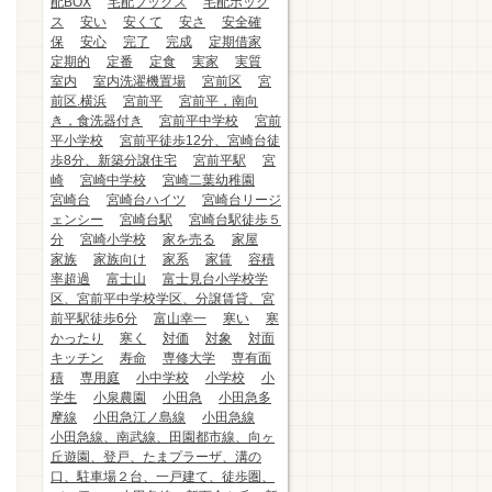
配BOX
宅配ブックス
宅配ボック
ス
安い
安くて
安さ
安全確
保
安心
完了
完成
定期借家
定期的
定番
定食
実家
実質
室内
室内洗濯機置場
宮前区
宮
前区.横浜
宮前平
宮前平，南向
き，食洗器付き
宮前平中学校
宮前
平小学校
宮前平徒歩12分、宮崎台徒
歩8分、新築分譲住宅
宮前平駅
宮
崎
宮崎中学校
宮崎二葉幼稚園
宮崎台
宮崎台ハイツ
宮崎台リージ
ェンシー
宮崎台駅
宮崎台駅徒歩５
分
宮崎小学校
家を売る
家屋
家族
家族向け
家系
家賃
容積
率超過
富士山
富士見台小学校学
区、宮前平中学校学区、分譲賃貸、宮
前平駅徒歩6分
富山幸一
寒い
寒
かったり
寒く
対価
対象
対面
キッチン
寿命
専修大学
専有面
積
専用庭
小中学校
小学校
小
学生
小泉農園
小田急
小田急多
摩線
小田急江ノ島線
小田急線
小田急線、南武線、田園都市線、向ヶ
丘遊園、登戸、たまプラーザ、溝の
口、駐車場２台、一戸建て、徒歩圏、