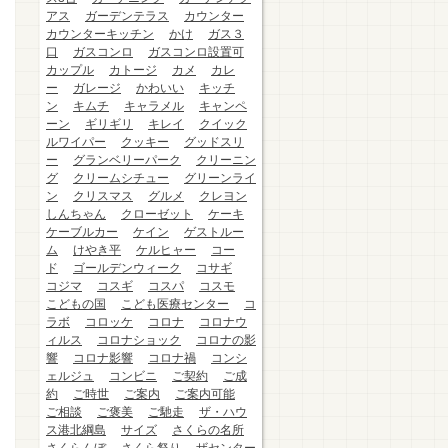
アス
ガーデンテラス
カウンター
カウンターキッチン
かけ
ガス３
口
ガスコンロ
ガスコンロ設置可
カップル
カトージ
カメ
カレ
ー
ガレージ
かわいい
キッチ
ン
キムチ
キャラメル
キャンペ
ーン
ギリギリ
キレイ
クイック
ルワイパー
クッキー
グッドスリ
ー
グランベリーパーク
クリーニン
グ
クリームシチュー
グリーンライ
ン
クリスマス
グルメ
クレヨン
しんちゃん
クローゼット
ケーキ
ケーブルカー
ケイン
ゲストルー
ム
けやき平
ケルヒャー
コー
ド
ゴールデンウィーク
コサギ
コジマ
コスギ
コスパ
コスモ
こどもの国
こども医療センター
コ
ラボ
コロッケ
コロナ
コロナウ
ィルス
コロナショック
コロナの影
響
コロナ影響
コロナ禍
コンシ
ェルジュ
コンビニ
ご契約
ご成
約
ご時世
ご案内
ご案内可能
ご相談
ご褒美
ご馳走
ザ・ハウ
ス港北綱島
サイズ
さくらの名所