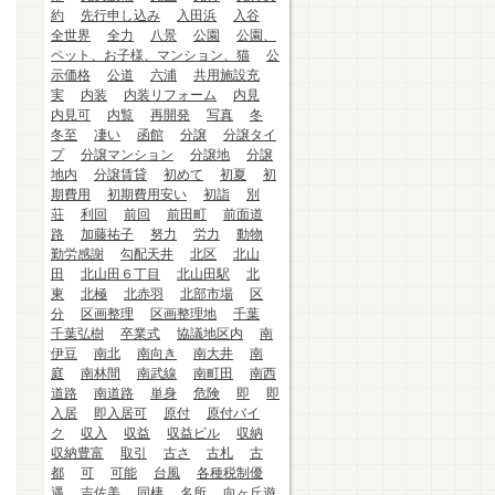
約
先行申し込み
入田浜
入谷
全世界
全力
八景
公園
公園、
ペット、お子様、マンション、猫
公
示価格
公道
六浦
共用施設充
実
内装
内装リフォーム
内見
内見可
内覧
再開発
写真
冬
冬至
凄い
函館
分譲
分譲タイ
プ
分譲マンション
分譲地
分譲
地内
分譲賃貸
初めて
初夏
初
期費用
初期費用安い
初詣
別
荘
利回
前回
前田町
前面道
路
加藤祐子
努力
労力
動物
勤労感謝
勾配天井
北区
北山
田
北山田６丁目
北山田駅
北
東
北極
北赤羽
北部市場
区
分
区画整理
区画整理地
千葉
千葉弘樹
卒業式
協議地区内
南
伊豆
南北
南向き
南大井
南
庭
南林間
南武線
南町田
南西
道路
南道路
単身
危険
即
即
入居
即入居可
原付
原付バイ
ク
収入
収益
収益ビル
収納
収納豊富
取引
古さ
古札
古
都
可
可能
台風
各種税制優
遇
吉佐美
同棲
名所
向ヶ丘遊