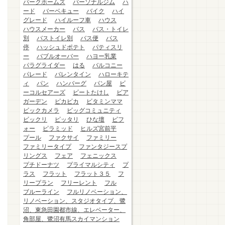
パークホームズ
パーソナルジム
ハ
ード
バーベキュー
バイク
ハイ
グレード
ハイルーフ車
ハウス
ハウスメーカー
バス
バス・トイレ
別
バストイレ別
バス便
バス
停
ハッシュドポテト
パティスリ
ー
バブルオーバー
ハヨー乳業
パラグライダー
はる
バルコニー
パレード
バレンタイン
ハローキテ
ィ
パン
ハンバーグ
パン屋
ビ
ーコルセアーズ
ビートたけし
ビア
ガーデン
ピカピカ
ビタミンママ
ビックカメラ
ビッグコミュニティ
ビックリ
ピッタリ
ひな壇
ビフ
ォー
ピラミッド
ヒルズ宮前平
プール
ファクサイ
ファミリー
ファミリータイプ
ファンタジースプ
リングス
フェア
フェニックス
プチドーナツ
プライマルシティ
プ
ラス
フラット
フラット３５
フ
リープラン
フリーレント
フル
ブルーライン
フルリノベーション、
リノベーション、スタジオタイプ、鷺
沼、東急田園都市線、エレベーター、
角部屋、鷺沼有馬スカイマンション