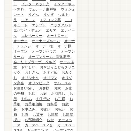
ト
インターネット光
インターネッ
ト無料
ヴェレーナ東戸塚
ウォシュ
レット
うどん
うなぎ
ウルト
ラ
エアコン
エアコン２基
エコ
キュート
エジプト
エッグタルト
エバライトデュオ
エリア
エレベー
タ
エレベーター
オートロック
オーナー
オーナーズルーム
オーナ
ーチェンジ
オーナー様
オーナ様
オープン
オープンハウス
オープン
ルーム
オープンルーム、現地販売
会、たまプラーザ、ベルグ
オール洋
室
おいしい
おぎはらこどもクリニ
ック
おじさん
おすすめ
おみく
じ
オリジナル
オリジン
オリジ
ン弁当
オリンピック
オル・メル
お住まい探し
お客様
お家
お家
の売却
お店
お庭
お引越し
お
得
お悩み
お手伝い
お手軽
お
手頃
お手頃価格
お料理
お歳
暮
お申込み
お祓い
お祝い
お
肉
お腹
お菓子
お部屋
お部屋
探し
お部屋紹介
お金
カースペ
ース
カースペース２台
カースペー
ス3台
ガーデニング
ガーデンアク