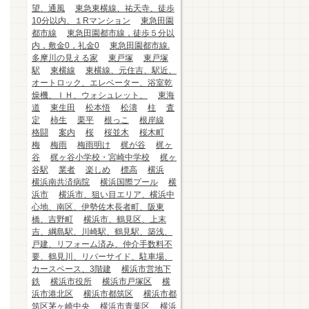
望、通風
東急東横線、祐天寺、徒歩
10分以内、１Rマンション
東急田園
都市線
東急田園都市線，徒歩５分以
内，敷金0，礼金0
東急田園都市線.
多摩川の見える家
東戸塚
東戸塚
駅
東横線
東横線、元住吉、駅近、
オートロック、エレベーター、浴室乾
燥機、ＩＨ、ウォシュレット、
東海
道
東生田
松本悟
松濤
柱
査
定
柿生
栗平
根っこ
根岸線
格闘
案内
桜
桜並木
桜木町
梅
梅雨
梅雨明け
梶が谷
梶ヶ
谷
梶ヶ谷小学校・宮崎中学校
梶ヶ
谷駅
業者
楽しめ
標高
横浜
横浜南共済病院
横浜国際プール
横
浜市
横浜市、狙い目エリア、横浜中
心地、南区、伊勢佐木長者町、阪東
橋、吉野町
横浜市、鶴見区、上末
吉、綱島駅、川崎駅、鶴見駅、築浅、
戸建、リフォーム済み、仲介手数料不
要、鶴見川、リバーサイド、駐車場、
カースペース、3階建
横浜市営地下
鉄
横浜市役所
横浜市戸塚区
横
浜市港北区
横浜市都筑区
横浜市都
筑区茅ヶ崎中央
横浜市青葉区
横浜