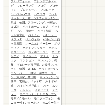
フルリフォーム
フレンチブルドッ
グ
フローリング
ブログ
プロテ
イン
プロデュース
プロローグ
ヘーベルハウス
ペコペコ
ペット
ペット、犬、猫、システムキッチン、
駅近、公園、フローリング、仲町台、
２LDK
ペットホームウェブ
ペット
可
ペット可物件
ペット飼育
ペ
ット飼育可
ベトナム
ベビーカー
ベランダ
ベルヴィル
ベルヴィル向
ヶ丘遊園
ホームエレベーター
ポジ
ティブ
ポテトフリッター
ホテル
ボリューム
ボンボヤージュ
マーク
シティ
マイホーム
マスク
まつ
エク
マンション
マンション、売
却、ヴェレーナ東戸塚、大規模マンシ
ョン、綺麗、３LDK、カウンターキッ
チン、ペット、眺望、開放感、ロー
ン、東戸塚、前田町
マンション、宮
前平、宮崎台、ペット可
みすずが
丘
みすずが丘戸建て
みそ
ムク
ドリ
ムレムレ
メガビッグ
メニ
ュー
モアクレストヒルズガーデン
モザイクモール
モニターフォン
モ
ニター付インターホン
モニター付オ