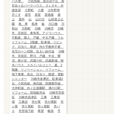
バス便、
小田急線、新百合ケ丘、新
百合ヶ丘パークハウス、３ＬＤＫ、分
譲賃貸
小野町
小鹿
少年野球
尽くす
居宅
居室
居酒屋
屋
上
屋外
山
山の日
山田富士公
園
島 孝
島孝
嵐
川口徹
川
和台
川和町
川崎
川崎市
川崎
市、宮前区、東有馬、アイワハウス、
不動産、購入、戸建、中古戸建、フル
リフォーム、2階建、駐車場、リビン
グ、日当り、眺望、仲介手数料不要、
住宅ローン控除、住まい給付金
川崎
市、宮前区、野川、戸建、中古、鷺
沼、梶が谷、武蔵小杉、武蔵新城、積
水ハウス、スカイバルコニー、庭、2
階建、リノベーション、リフォーム、
地下車庫、高台、日当り、眺望、電動
シャッター
川崎市多摩区、駐車場2
台、小田急線、南武線、田園都市線、
大井町線、向ヶ丘遊園駅、溝の口駅、
リフォーム、現地販売会
川崎市宮前
区
川崎市高津区
工事
工事現
場
工務店
市が尾
市が尾駅
市
ヶ尾
市ケ尾町
市ヶ尾駅
市バ
ス
市営地下鉄
希望
幅員
平