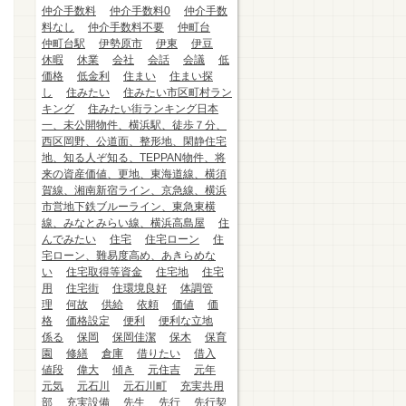
仲介手数料
仲介手数料0
仲介手数
料なし
仲介手数料不要
仲町台
仲町台駅
伊勢原市
伊東
伊豆
休暇
休業
会社
会話
会議
低
価格
低金利
住まい
住まい探
し
住みたい
住みたい市区町村ラン
キング
住みたい街ランキング日本
一、未公開物件、横浜駅、徒歩７分、
西区岡野、公道面、整形地、閑静住宅
地、知る人ぞ知る、TEPPAN物件、将
来の資産価値、更地、東海道線、横須
賀線、湘南新宿ライン、京急線、横浜
市営地下鉄ブルーライン、東急東横
線、みなとみらい線、横浜高島屋
住
んでみたい
住宅
住宅ローン
住
宅ローン、難易度高め、あきらめな
い
住宅取得等資金
住宅地
住宅
用
住宅街
住環境良好
体調管
理
何故
供給
依頼
価値
価
格
価格設定
便利
便利な立地
係る
保岡
保岡佳潔
保木
保育
園
修繕
倉庫
借りたい
借入
値段
偉大
傾き
元住吉
元年
元気
元石川
元石川町
充実共用
部
充実設備
先生
先行
先行契