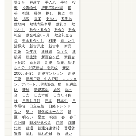
場２台
戸建て
手入れ
手頃
投
資
投資物件
折田不動公園
拡
張
挑戦
掃除
探し
接道
控
除
掲載
提案
支払い
整形地
敷地内
敷地内駐車場
敷礼０
敷
礼なし
敷金・礼金0
敷金0
敷金
礼金
敷金礼金0ヶ月
敷金礼金ゼ
ロ
敷金礼金なし
料理
新しい生
活様式
新古戸建
新古車
新品
新婚
新年度
新幹線
新庁舎
新
横浜
新生活
新百合ヶ丘
新百合
ヶ丘駅
新石川
新築
新築、駅徒
歩５分、武蔵新城、南武線
新築
2000万円代
新築マンション
新築
戸建
新築戸建、中古戸建、マンショ
ン、アパート、現地販売、猫
新綱島
駅
新緑
新規募集
施設
旗の
台
日吉
日吉本町
日当たり良
好
日当り良好
日本
日本中
日
本屈指
日立造船
日経トレンド
旨い
早い
旭化成ホームズ
旭
区
明るい
星空
映画
春
春日
台公園
昭和記念公園
時間
時間
短縮
普通
普通分譲賃貸
普通賃
貸借
晴れ
晴れの日
暇
暑い