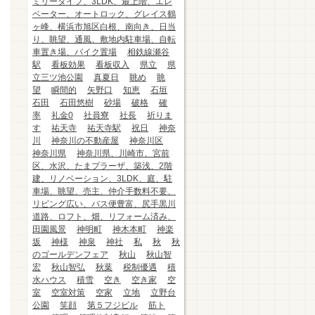
ミリータイプ、3LDK、最上階、エレ
ベーター、オートロック、グレイス鶴
ヶ峰、横浜市旭区白根、南向き、日当
り、眺望、通風、敷地内駐車場、自転
車置き場、バイク置場
相鉄線瀬谷
駅
看板効果
看板収入
県立
県
立三ツ池公園
真夏日
眺め
眺
望
瞬間的
矢野口
知恵
石垣
石田
石田悠樹
砂場
破格
確
率
礼金0
社員寮
社長
祈りま
す
祐天寺
祐天寺駅
祝日
神奈
川
神奈川の不動産屋
神奈川区
神奈川県
神奈川県、川崎市、宮前
区、水沢、たまプラーザ、築浅、2階
建、リノベーション、3LDK、庭、駐
車場、眺望、売主、仲介手数料不要、
リビング広い、バス便豊富、尻手黒川
道路、ロフト、畑、リフォーム済み、
田園風景
神明町
神木本町
神楽
坂
神様
神泉
神社
私
秋
秋
のゴールデンフェア
秋山
秋山智
宏
秋山智弘
秋葉
税制優遇
積
水ハウス
積雪
空き
空き家
空
室
空室対策
空家
立地
立野台
公園
笑顔
第５フジビル
筋ト