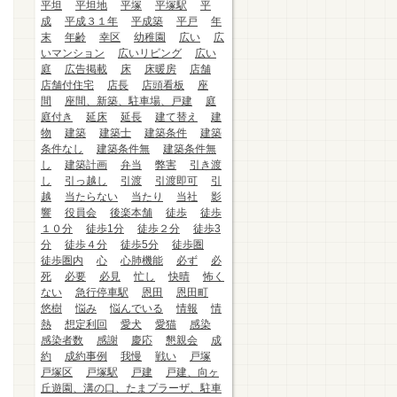
平坦
平坦地
平塚
平塚駅
平
成
平成３１年
平成築
平戸
年
末
年齢
幸区
幼稚園
広い
広
いマンション
広いリビング
広い
庭
広告掲載
床
床暖房
店舗
店舗付住宅
店長
店頭看板
座
間
座間、新築、駐車場、戸建
庭
庭付き
延床
延長
建て替え
建
物
建築
建築士
建築条件
建築
条件なし
建築条件無
建築条件無
し
建築計画
弁当
弊害
引き渡
し
引っ越し
引渡
引渡即可
引
越
当たらない
当たり
当社
影
響
役員会
後楽本舗
徒歩
徒歩
１０分
徒歩1分
徒歩２分
徒歩3
分
徒歩４分
徒歩5分
徒歩圏
徒歩圏内
心
心肺機能
必ず
必
死
必要
必見
忙し
快晴
怖く
ない
急行停車駅
恩田
恩田町
悠樹
悩み
悩んでいる
情報
情
熱
想定利回
愛犬
愛猫
感染
感染者数
感謝
慶応
懇親会
成
約
成約事例
我慢
戦い
戸塚
戸塚区
戸塚駅
戸建
戸建、向ヶ
丘遊園、溝の口、たまプラーザ、駐車