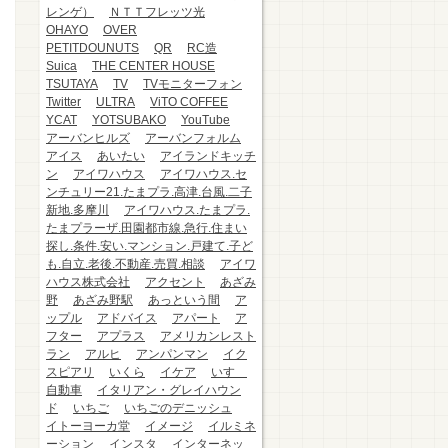
レンゲ）
ＮＴＴフレッツ光
OHAYO
OVER
PETITDOUNUTS
QR
RC造
Suica
THE CENTER HOUSE
TSUTAYA
TV
TVモニターフォン
Twitter
ULTRA
ViTO COFFEE
YCAT
YOTSUBAKO
YouTube
アーバンヒルズ
アーバンフォルム
アイス
あいたい
アイランドキッチ
ン
アイワハウス
アイワハウス.セ
ンチュリー21.たまプラ.高津.台風.二子
新地.多摩川
アイワハウス.たまプラ.
たまプラーザ.田園都市線.急行.住まい
探し.条件.安い.マンション.戸建て.子ど
も.自立.老後.不動産.売買.相談
アイワ
ハウス株式会社
アクセント
あざみ
野
あざみ野駅
あっという間
ア
ップル
アドバイス
アパート
ア
フター
アプラス
アメリカンレスト
ラン
アルヒ
アンパンマン
イク
スピアリ
いくら
イケア
いすゞ
自動車
イタリアン・グレイハウン
ド
いちご
いちごのデニッシュ
イトーヨーカ堂
イメージ
イルミネ
ーション
インスタ
インターネッ