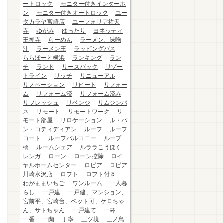
ートロック
モニター付きインターホ
ン
モニター付きオートロック
ユー
タカラヤ宮崎店
ユーフォリア祐天
寺
ゆがみ
ゆったり
ヨネッティ
王禅寺
らーめん
ラーメン、味噌
汁
ラーメン王
ラッピングバス
ららぽーと横浜
ランキング
ラン
チ
ランド
リースバック
リゾー
トライン
リッチ
リニューアル
リノベーション
リピート
リフォー
ム
リフォーム済
リフォーム済み
リフレッシュ
リベンジ
リムジンバ
ス
リモート
リモートワーク
リ
モート部屋
リロケーション
ル・パ
ン・コティディアン
ルーフ
ルーフ
コート
ルーフバルコニー
ループ
橋
ルームシェア
ルララこうほく
レンガ
ローン
ローン控除
ロイ
ヤルホームセンター
ロピア
ロピア
川崎水沢店
ロフト
ロフト付き
わがままいちご
ワンルーム
一人暮
らし
一戸建
一戸建、マンション、
宮前平、宮崎台、ペット可、ケロちゃ
ん、サトちゃん
一戸建て
一杯
一番
一蘭
丁寧
三ツ境
三ノ鳥