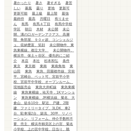
暑かったり
暑さ
暑すぎる
暑苦
しい
暴風
曇り
更地
更新可
更新可能
最上級
最上階
最強
最終枡
最高
月曜日
有りませ
ん
有馬
有馬４丁目
有馬中学校
学区
朝日
木材
未公開
未公
開、溝の口ガーデンアクアス、高層
階、角部屋、９０㎡超、コンシェルジ
ュ、収納豊富、笑顔
未公開物件、東
急東横線、都立大学、
未公開物件、
横浜市、保土ヶ谷区、優先的にご紹
介
本店
本社
杉本和弘
条件
東京
東京都
東南
東南角地
東
山田
東急
東急、田園都市線、宮前
平、宮崎台、ペット可、宮前平小学
校、宮前平中学校、オープンルーム、
現地販売会
東急大井町線
東急東横
線
東急東横線，祐天寺，1Kマンショ
ン
東急東横線、JR横浜線、菊名、大
倉山、徒歩10分、駅近、戸建、2階
建、ファミリータイプ、3LDK、車2
台、駐車場2台、築浅、30坪、リノベ
ーション、リフォーム、仲介手数料不
要、売主、横浜市鶴見区上の宮、菊名
小学校、上の宮中学校、日当り、眺