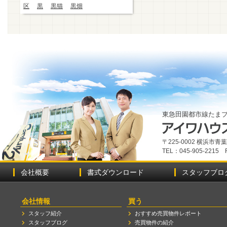
区
黒
黒猫
黒畑
東急田園都市線たま
〒225-0002 横浜市
TEL：045-905-2215 
会社概要
書式ダウンロード
スタッフブロ
会社情報
買う
スタッフ紹介
おすすめ売買物件レポート
スタッフブログ
売買物件の紹介