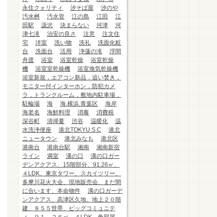
永住クォリティ
汐そば屋
汐のや
汚水桝
汚水管
江の島
江田
江
田駅
汲沢
決まらない
河津
河
津七滝
治安の良さ
注意
注文住
宅
洋室
洗い物
洗礼
洗面化粧
台
洗面台
活用
浄蓮の滝
浮間
舟渡
浴室
浴室乾燥
浴室乾燥
機
浴室室乾燥機
浴室換気乾燥機
浴室新規，エアコン新品，追い焚き，
モニター付インターホン，防犯カメ
ラ，トランクルーム，敷地内駐車場，
駐輪場
海
海.横浜.青葉区
海岸
海老名
海鮮料理
消毒
消費税
深谷町
清掃夏
渋谷
温暖化
温
水洗浄便座
港北TOKYU S.C
港北
ニュータウン
港北みなも
港北区
港南台
港南台駅
湘南
湘南新宿
ライン
満室
溝の口
溝の口ガー
デンアクアス、15階部分、91.26㎡、
４LDK、東京タワー、スカイツリー、
多摩川花火大会、現地販売会、まだ間
に合います、本命物件
溝の口ガーデ
ンアクアス、高津区久地、地上２０階
建、８５５世帯、ビッグコミュニテ