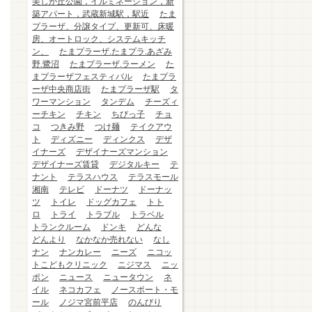
美しが丘公園，イルミネーション，新
築アパート，武蔵新城駅，駅近
たま
プラーザ、分譲タイプ、更新可、床暖
房、オートロック、システムキッチ
ン、
たまプラーザ.たまプラ.あざみ
野.鷺沼
たまプラーザ.ラーメン
た
まプラーザフェスティバル
たまプラ
ーザ中央商店街
たまプラーザ駅
タ
ワーマンション
タンデム
チーズィ
ーチキン
チキン
ちびっ子
チョ
コ
つきみ野
つけ麺
テイクアウ
ト
ディズニー
ディンクス
デザ
イナーズ
デザイナーズマンション
デザイナーズ賃貸
デジタルキー
テ
ナント
テラスハウス
テラスモール
湘南
テレビ
ドーナツ
ドーナッ
ツ
トイレ
ドッグカフェ
トト
ロ
トライ
トラブル
トラベル
トランクルーム
ドンキ
どんな
どんより
なかなか売れない
なし
ナン
ナンカレー
ニーズ
ニコッ
トこどもクリニック
ニジマス
ニッ
ポン
ニュース
ニュータウン
ネ
イル
ネコカフェ
ノースポート・モ
ール
ノジマ宮前平店
のんびり