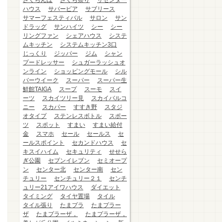
さくらんぼ
さくら祭り
ザセンター
ハウス
サバービア
サブリース
サマーフェスティバル
サロン
サン
ドラッグ
サンハイツ
シー
シー
リングファン
シェアハウス
システ
ムキッチン
システムキッチン3口
じっくり
ジッパー
ジム
シャン
プードレッサー
シュガーラッシュオ
ンライン
ショッピングモール
シル
バーウイーク
スーパー
スーパー生
鮮館TAIGA
スープ
スーモ
スイ
ーツ
スカイツリー見
スカイバルコ
ニー
スカパー
すすき野
スタジ
オタイプ
ステンレスボトル
スポー
ツ
スポット
すまい
すまい給付
金
スマホ
セール
セールス
セ
ールスポイント
セカンドハウス
セ
キスイハイム
セキュリティ
せせら
ぎ公園
セブンイレブン
セミオープ
ン
センター北
センター南
セン
チュリー
センチュリー２１
センチ
ュリー21アイワハウス
ダイエット
タイミング
タイヤ置場
タイル
タイル張り
たまプラ
たまプラー
ザ
たまプラーザ，
たまプラーザ，