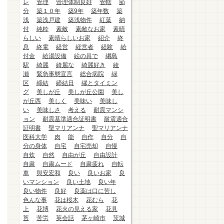
レ
管理
管理体制良好
管轄
節
分
築１０年
築9年
築年数
築
浅
築浅戸建
築浅物件
紅葉
納
付
純粋
素敵
素敵なお家
素晴
らしい
素晴らしいお家
紹介
終
息
終電
経営
経営者
経験
給
付金
給湯設備
絵の具で
綱島
駅
綺麗
綺麗な
綺麗好き
綾
瀬
緊急事態宣言
総合病院
緑
区
締結
締結日
縁とタイミン
グ
美しが丘
美しが丘公園
美し
が丘西
美しく
美味い
美味し
い
美味しさ
考える
耐震マンシ
ョン
耐震基準適合証明書
耐震適合
証明書
聖マリアンナ
聖マリアンナ
医科大学
肉
能
自作
自分
自
分の身体
自宅
自宅売却
自慢
自炊
自然
自由が丘
自由設計
自粛
自粛ムード
自粛疲れ
自転
車
與安宏和
良い
良いお家
良
いマンション
良い土地
良い年
良い物件
良好
良薬は口に苦し
色んな事
花は桜木
花むら
花
上
花博
花火の見える家
花見
苔
苦労
英会話
茅ヶ崎市
茨城