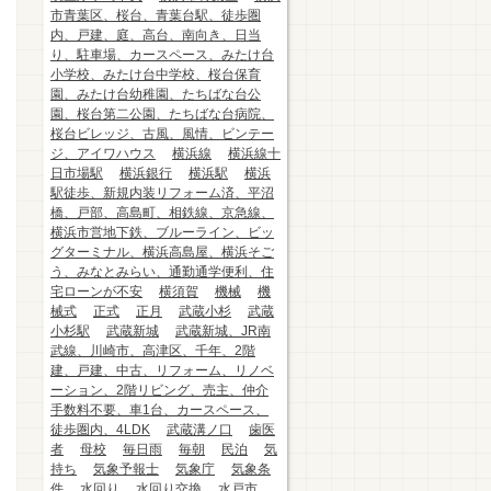
市青葉区、桜台、青葉台駅、徒歩圏
内、戸建、庭、高台、南向き、日当
り、駐車場、カースペース、みたけ台
小学校、みたけ台中学校、桜台保育
園、みたけ台幼稚園、たちばな台公
園、桜台第二公園、たちばな台病院、
桜台ビレッジ、古風、風情、ビンテー
ジ、アイワハウス
横浜線
横浜線十
日市場駅
横浜銀行
横浜駅
横浜
駅徒歩、新規内装リフォーム済、平沼
橋、戸部、高島町、相鉄線、京急線、
横浜市営地下鉄、ブルーライン、ビッ
グターミナル、横浜高島屋、横浜そご
う、みなとみらい、通勤通学便利、住
宅ローンが不安
横須賀
機械
機
械式
正式
正月
武蔵小杉
武蔵
小杉駅
武蔵新城
武蔵新城、JR南
武線、川崎市、高津区、千年、2階
建、戸建、中古、リフォーム、リノベ
ーション、2階リビング、売主、仲介
手数料不要、車1台、カースペース、
徒歩圏内、4LDK
武蔵溝ノ口
歯医
者
母校
毎日雨
毎朝
民泊
気
持ち
気象予報士
気象庁
気象条
件
水回り
水回り交換
水戸市