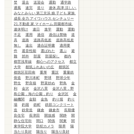
焚
退去
送迎会
通勤
通学路
通風
速完
造り
連休.高津.涼しい.
みなとみらい.第三京浜.娘.子ども.家族.
成長.全力.アイワハウス.センチュリー
21.不動産.家.マイホーム.田園都市線.
連休明け
連日
進学
運動
運動
不足
運用
過信
過信は禁物
道
具
道路
道路高低差
道路高低差
無し
遠出
適合証明書
適用要
件
遮音性能
選ばれた
選ぶ
避
難
郊外
部屋
部屋探し
都内
都営浅草線
都心へのアクセス
都立
大学
都筑ふれあいの丘
都筑区
都筑区荏田南
重厚
重説
重量鉄
骨造
野川本町
野球
野球少年
野生
野良猫
野菜炒め
野鳥
金
利
金沢
金沢八景
金沢八景，野
島公園，海の公園，釣り
金沢区
金
融機関
金額
金魚
釣り堀
釣り
場
釣堀
鉄町
鉄筋コンクリート
造
鉄骨造
鎌倉
鎌倉市
長期優
良住宅
長津田
開放感
閑静
閑
静な住宅街
間口
関係
関東
関
東学院大学
防犯カメラ
限界
陽
当たり良好
陽当り
陽当り良好