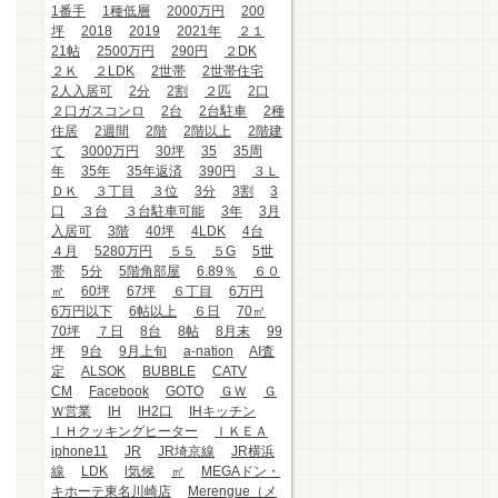
1番手
1種低層
2000万円
200
坪
2018
2019
2021年
２１
21帖
2500万円
290円
２DK
２Ｋ
２LDK
2世帯
2世帯住宅
2人入居可
2分
2割
２匹
2口
２口ガスコンロ
2台
2台駐車
2種
住居
2週間
2階
2階以上
2階建
て
3000万円
30坪
35
35周
年
35年
35年返済
390円
３Ｌ
ＤＫ
３丁目
３位
3分
3割
3
口
３台
３台駐車可能
3年
3月
入居可
3階
40坪
4LDK
4台
４月
5280万円
５５
５G
5世
帯
5分
5階角部屋
6.89％
６０
㎡
60坪
67坪
６丁目
6万円
6万円以下
6帖以上
６日
70㎡
70坪
７日
8台
8帖
8月末
99
坪
9台
9月上旬
a-nation
AI査
定
ALSOK
BUBBLE
CATV
CM
Facebook
GOTO
ＧＷ
Ｇ
Ｗ営業
IH
IH2口
IHキッチン
ＩＨクッキングヒーター
ＩＫＥＡ
iphone11
JR
JR埼京線
JR横浜
線
LDK
l気候
㎡
MEGAドン・
キホーテ東名川崎店
Merengue（メ