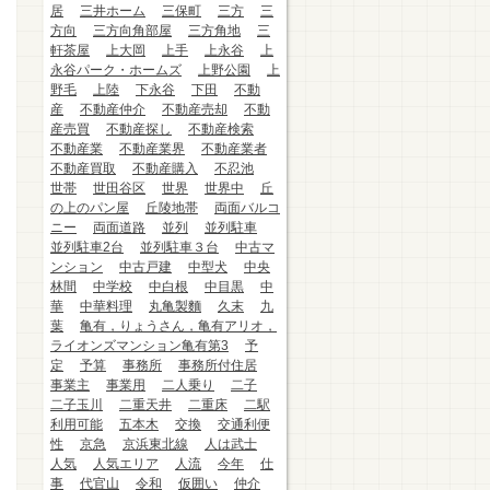
居
三井ホーム
三保町
三方
三
方向
三方向角部屋
三方角地
三
軒茶屋
上大岡
上手
上永谷
上
永谷パーク・ホームズ
上野公園
上
野毛
上陸
下永谷
下田
不動
産
不動産仲介
不動産売却
不動
産売買
不動産探し
不動産検索
不動産業
不動産業界
不動産業者
不動産買取
不動産購入
不忍池
世帯
世田谷区
世界
世界中
丘
の上のパン屋
丘陵地帯
両面バルコ
ニー
両面道路
並列
並列駐車
並列駐車2台
並列駐車３台
中古マ
ンション
中古戸建
中型犬
中央
林間
中学校
中白根
中目黒
中
華
中華料理
丸亀製麵
久末
九
葉
亀有，りょうさん，亀有アリオ，
ライオンズマンション亀有第3
予
定
予算
事務所
事務所付住居
事業主
事業用
二人乗り
二子
二子玉川
二重天井
二重床
二駅
利用可能
五本木
交換
交通利便
性
京急
京浜東北線
人は武士
人気
人気エリア
人流
今年
仕
事
代官山
令和
仮囲い
仲介