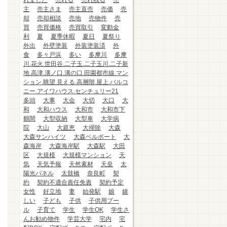
れました
売れる
売れ残る
売
主
売主さま
売主直売
売価
売
却
売却相談
売地
売物件
売
買
売買価格
売買取引
変動金
利
夏
夏季休暇
夏日
夏祭り
外出
外壁塗装
外装塗装済
外
食
多々戸浜
多い
多摩川
多摩
川.花火.世田谷.二子玉.二子玉川.二子新
地.高津.溝ノ口.溝の口.田園都市線.マン
ション.眺望.見える.高層階.屋上.バルコ
ニー.アイワハウス.センチュリー21
多頭
大事
大会
大切
大口
大
和
大和ハウス
大和市
大和市下
鶴間
大型収納
大型車
大学病
院
大山
大庭恵
大掃除
大森
大森サンハイツ
大森ベルポート
大
森海岸
大森海岸駅
大森駅
大田
区
大規模
大規模マンション
天
気
天気予報
天然素材
天皇
太
陽光パネル
太鼓橋
奈良町
契
約
契約不適合責任免責
契約予定
女性
好立地
妻
始発駅
娘
嬉
しい
子ども
子供
子供用プー
ル
子育て
学生
学生OK
学生さ
んお勧め物件
学芸大学
宅内
宅