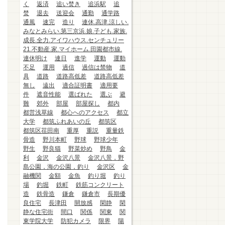
く
返済
追い焚き
追浜駅
追
焚
退去
送迎会
通勤
通学路
通風
速完
造り
連休.高津.涼しい.
みなとみらい.第三京浜.娘.子ども.家族.
成長.全力.アイワハウス.センチュリー
21.不動産.家.マイホーム.田園都市線.
連休明け
連日
進学
運動
運動
不足
運用
過信
過信は禁物
道
具
道路
道路高低差
道路高低差
無し
遠出
適合証明書
適用要
件
遮音性能
選ばれた
選ぶ
避
難
郊外
部屋
部屋探し
都内
都営浅草線
都心へのアクセス
都立
大学
都筑ふれあいの丘
都筑区
都筑区荏田南
重厚
重説
重量鉄
骨造
野川本町
野球
野球少年
野生
野良猫
野菜炒め
野鳥
金
利
金沢
金沢八景
金沢八景，野
島公園，海の公園，釣り
金沢区
金
融機関
金額
金魚
釣り堀
釣り
場
釣堀
鉄町
鉄筋コンクリート
造
鉄骨造
鎌倉
鎌倉市
長期優
良住宅
長津田
開放感
閑静
閑
静な住宅街
間口
関係
関東
関
東学院大学
防犯カメラ
限界
陽