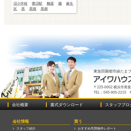
沼小学校
鷺沼駅
麵屋
麺
麻生
区
黒
黒猫
黒畑
東急田園都市線たま
〒225-0002 横浜市
TEL：045-905-2215 
会社概要
書式ダウンロード
スタッフブロ
会社情報
買う
スタッフ紹介
おすすめ売買物件レポート