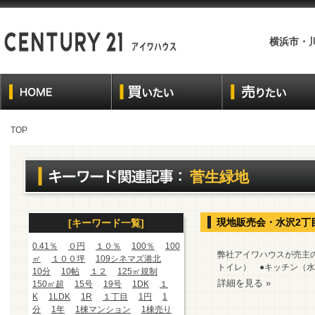
横浜市・
TOP
菅生緑地
現地販売会・水沢2丁
[キーワード一覧]
0.41％
０円
１０％
100％
100
弊社アイワハウスが売主の
㎡
１００坪
109シネマズ港北
トイレ） ●キッチン（水
10分
10帖
１２
125㎡規制
詳細を見る »
150㎡超
15号
19号
1DK
１
K
1LDK
1R
１丁目
1円
1
分
1年
1棟マンション
1棟売り