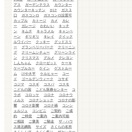
アス
ガーデンテラス
カウンター
カウンターキッチン
かけ
ガス３
口
ガスコンロ
ガスコンロ設置可
カップル
カトージ
カメ
カレ
ー
ガレージ
かわいい
キッチ
ン
キムチ
キャラメル
キャンペ
ーン
ギリギリ
キレイ
クイック
ルワイパー
クッキー
グッドスリ
ー
グランベリーパーク
クリーニン
グ
クリームシチュー
グリーンライ
ン
クリスマス
グルメ
クレヨン
しんちゃん
クローゼット
ケーキ
ケーブルカー
ケイン
ゲストルー
ム
けやき平
ケルヒャー
コー
ド
ゴールデンウィーク
コサギ
コジマ
コスギ
コスパ
コスモ
こどもの国
こども医療センター
コ
ラボ
コロッケ
コロナ
コロナウ
ィルス
コロナショック
コロナの影
響
コロナ影響
コロナ禍
コンシ
ェルジュ
コンビニ
ご契約
ご成
約
ご時世
ご案内
ご案内可能
ご相談
ご褒美
ご馳走
ザ・ハウ
ス港北綱島
サイズ
さくらの名所