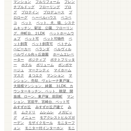
マンション
フルリフォーム
フレン
チブルドッグ
フローリング
ブロ
グ
プロテイン
プロデュース
プ
ロローグ
ヘーベルハウス
ペコペ
コ
ペット
ペット、犬、猫、システ
ムキッチン、駅近、公園、フローリン
グ、仲町台、２LDK
ペットホームウ
ェブ
ペット可
ペット可物件
ペ
ット飼育
ペット飼育可
ベトナム
ベビーカー
ベランダ
ベルヴィル
ベルヴィル向ヶ丘遊園
ホームエレベ
ーター
ポジティブ
ポテトフリッタ
ー
ホテル
ボリューム
ボンボヤ
ージュ
マークシティ
マイホーム
マスク
まつエク
マンション
マ
ンション、売却、ヴェレーナ東戸塚、
大規模マンション、綺麗、３LDK、カ
ウンターキッチン、ペット、眺望、開
放感、ローン、東戸塚、前田町
マン
ション、宮前平、宮崎台、ペット可
みすずが丘
みすずが丘戸建て
み
そ
ムクドリ
ムレムレ
メガビッ
グ
メニュー
モアクレストヒルズガ
ーデン
モザイクモール
モニターフ
ォン
モニター付インターホン
モニ