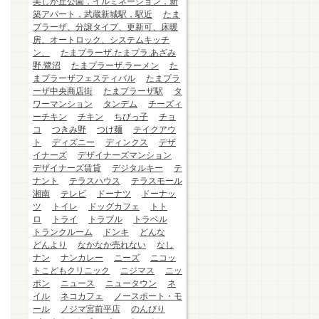
美しが丘公園，イルミネーション，新
築アパート，武蔵新城駅，駅近
たま
プラーザ、分譲タイプ、更新可、床暖
房、オートロック、システムキッチ
ン、
たまプラーザ.たまプラ.あざみ
野.鷺沼
たまプラーザ.ラーメン
た
まプラーザフェスティバル
たまプラ
ーザ中央商店街
たまプラーザ駅
タ
ワーマンション
タンデム
チーズィ
ーチキン
チキン
ちびっ子
チョ
コ
つきみ野
つけ麺
テイクアウ
ト
ディズニー
ディンクス
デザ
イナーズ
デザイナーズマンション
デザイナーズ賃貸
デジタルキー
テ
ナント
テラスハウス
テラスモール
湘南
テレビ
ドーナツ
ドーナッ
ツ
トイレ
ドッグカフェ
トト
ロ
トライ
トラブル
トラベル
トランクルーム
ドンキ
どんな
どんより
なかなか売れない
なし
ナン
ナンカレー
ニーズ
ニコッ
トこどもクリニック
ニジマス
ニッ
ポン
ニュース
ニュータウン
ネ
イル
ネコカフェ
ノースポート・モ
ール
ノジマ宮前平店
のんびり