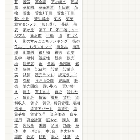
苔
苦労
英会話
茅ヶ崎市
茨城
県
草柳園
草薙杉道
荏田南
荷
物
菅生
菅生1丁目
菅生2丁目
菅生ケ丘
菅生緑地
菊名
菊菜
蒙古タンメン
蒸し蒸し
蔓延
蕎
麦
藤が丘
藤子・F・不二雄ミュー
ジアム
藤沢市
行動
街
街づく
り
街のすみここちランキング
街の
住みここちランキング
街並み
街路
樹
衝撃的
被り物
被害
西友
見学
規制
視認性
親身
観光
地
観光客
角
角地
角部屋
解
体
解除
記録的
設備
設備充
実
試算
読売ランド
読売ランド
前
課税
谷戸山公園
豊島屋
販
売
販売開始
買い取る
買い替
え
買主
買主さま
買取
貸した
い
貸別荘
貸家
費用
賃料
賃
料収入
賃貸
賃貸、賃貸管理、定期
清掃、
賃貸アパート
賃貸中
賃
貸募集
賃貸管理
資産価値
資産
運用
資金計画
賑やか
購入
起
業
超広角
趣味
足腰
踊場
身
体
車
車2台
車3台
車大好き
車庫
軟式
転勤
辛い
辻堂
近