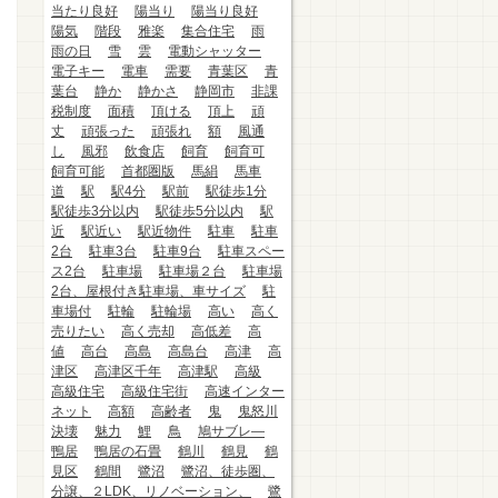
当たり良好
陽当り
陽当り良好
陽気
階段
雅楽
集合住宅
雨
雨の日
雪
雲
電動シャッター
電子キー
電車
需要
青葉区
青
葉台
静か
静かさ
静岡市
非課
税制度
面積
頂ける
頂上
頑
丈
頑張った
頑張れ
額
風通
し
風邪
飲食店
飼育
飼育可
飼育可能
首都圏版
馬絹
馬車
道
駅
駅4分
駅前
駅徒歩1分
駅徒歩3分以内
駅徒歩5分以内
駅
近
駅近い
駅近物件
駐車
駐車
2台
駐車3台
駐車9台
駐車スペー
ス2台
駐車場
駐車場２台
駐車場
2台、屋根付き駐車場、車サイズ
駐
車場付
駐輪
駐輪場
高い
高く
売りたい
高く売却
高低差
高
値
高台
高島
高島台
高津
高
津区
高津区千年
高津駅
高級
高級住宅
高級住宅街
高速インター
ネット
高額
高齢者
鬼
鬼怒川
決壊
魅力
鯉
鳥
鳩サブレ―
鴨居
鴨居の石畳
鶴川
鶴見
鶴
見区
鶴間
鷺沼
鷺沼、徒歩圏、
分譲、２LDK、リノベーション、
鷺