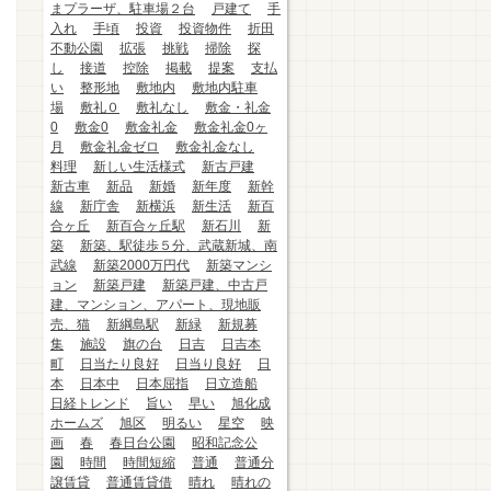
まプラーザ、駐車場２台
戸建て
手
入れ
手頃
投資
投資物件
折田
不動公園
拡張
挑戦
掃除
探
し
接道
控除
掲載
提案
支払
い
整形地
敷地内
敷地内駐車
場
敷礼０
敷礼なし
敷金・礼金
0
敷金0
敷金礼金
敷金礼金0ヶ
月
敷金礼金ゼロ
敷金礼金なし
料理
新しい生活様式
新古戸建
新古車
新品
新婚
新年度
新幹
線
新庁舎
新横浜
新生活
新百
合ヶ丘
新百合ヶ丘駅
新石川
新
築
新築、駅徒歩５分、武蔵新城、南
武線
新築2000万円代
新築マンシ
ョン
新築戸建
新築戸建、中古戸
建、マンション、アパート、現地販
売、猫
新綱島駅
新緑
新規募
集
施設
旗の台
日吉
日吉本
町
日当たり良好
日当り良好
日
本
日本中
日本屈指
日立造船
日経トレンド
旨い
早い
旭化成
ホームズ
旭区
明るい
星空
映
画
春
春日台公園
昭和記念公
園
時間
時間短縮
普通
普通分
譲賃貸
普通賃貸借
晴れ
晴れの