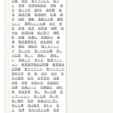
公園
笑顔
第５フジビル
筋ト
レ
管理
管理体制良好
管轄
節
分
築１０年
築9年
築年数
築
浅
築浅戸建
築浅物件
紅葉
納
付
純粋
素敵
素敵なお家
素晴
らしい
素晴らしいお家
紹介
終
息
終電
経営
経営者
経験
給
付金
給湯設備
絵の具で
綱島
駅
綺麗
綺麗な
綺麗好き
綾
瀬
緊急事態宣言
総合病院
緑
区
締結
締結日
縁とタイミン
グ
美しが丘
美しが丘公園
美し
が丘西
美しく
美味い
美味し
い
美味しさ
考える
耐震マンシ
ョン
耐震基準適合証明書
耐震適合
証明書
聖マリアンナ
聖マリアンナ
医科大学
肉
能
自作
自分
自
分の身体
自宅
自宅売却
自慢
自炊
自然
自由が丘
自由設計
自粛
自粛ムード
自粛疲れ
自転
車
與安宏和
良い
良いお家
良
いマンション
良い土地
良い年
良い物件
良好
良薬は口に苦し
色んな事
花は桜木
花むら
花
上
花博
花火の見える家
花見