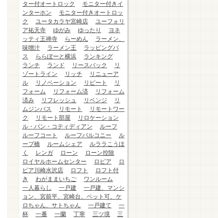
ター付オートロック
モニター付きイ
ンターホン
モニター付きオートロッ
ク
ユータカラヤ宮崎店
ユーフォリ
ア祐天寺
ゆがみ
ゆったり
ヨネ
ッティ王禅寺
らーめん
ラーメン、
味噌汁
ラーメン王
ラッピングバ
ス
ららぽーと横浜
ランキング
ランチ
ランド
リースバック
リ
ゾートライン
リッチ
リニューア
ル
リノベーション
リピート
リ
フォーム
リフォーム済
リフォーム
済み
リフレッシュ
リベンジ
リ
ムジンバス
リモート
リモートワー
ク
リモート部屋
リロケーション
ル・パン・コティディアン
ルーフ
ルーフコート
ルーフバルコニー
ル
ープ橋
ルームシェア
ルララこうほ
く
レンガ
ローン
ローン控除
ロイヤルホームセンター
ロピア
ロ
ピア川崎水沢店
ロフト
ロフト付
き
わがままいちご
ワンルーム
一人暮らし
一戸建
一戸建、マンシ
ョン、宮前平、宮崎台、ペット可、ケ
ロちゃん、サトちゃん
一戸建て
一
杯
一番
一蘭
丁寧
三ツ境
三