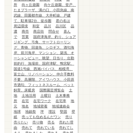
所
向ヶ丘遊園
向ケ丘遊園、登戸、
たまプラーザ、溝の口、小田急線、南
武線、田園都市線、大井町線、戸建
て、駐車場2台、徒歩圏
君の名は
周辺環境
和室
品川
品川区
品
濃
商売
商店街
問合せ
喜ん
で
営業
国府津海岸、釣り、ショア
ジギング、弓角、サーフトローリン
グ、青物、回遊魚、シロギス、酒匂海
岸、前川海岸、マンション、築浅、オ
ーシャンビュー、眺望、日当り、出勤
前釣行、漁場前、国府津駅、鴨宮駅、
国道1号線、西湘バイパス、相模湾、
富士山、リノベーション、仲介手数料
不要、高層階、アイワハウス、小田原
市酒匂、フィットネスルーム、ペット
飼育、床暖房
国際園芸博覧会
土
地
土地活用
土曜日
土木事務
所
在宅
在宅ワーク
在宅率
地
元
地名
地域密着
地域連絡会
地球
地鎮祭
坪
埋設
堅固
壁
紙
売っても住めるんだワン
売り
売りたい
売り物
売る
売れた理
由
売れて
売れている
売れてし