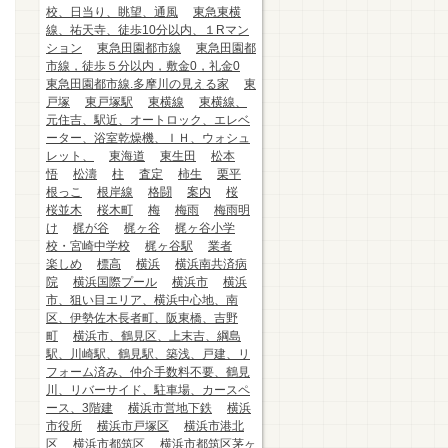
校、日当り、眺望、通風
東急東横
線、祐天寺、徒歩10分以内、１Rマン
ション
東急田園都市線
東急田園都
市線，徒歩５分以内，敷金0，礼金0
東急田園都市線.多摩川の見える家
東
戸塚
東戸塚駅
東横線
東横線、
元住吉、駅近、オートロック、エレベ
ーター、浴室乾燥機、ＩＨ、ウォシュ
レット、
東海道
東生田
松本
悟
松濤
柱
査定
柿生
栗平
根っこ
根岸線
格闘
案内
桜
桜並木
桜木町
梅
梅雨
梅雨明
け
梶が谷
梶ヶ谷
梶ヶ谷小学
校・宮崎中学校
梶ヶ谷駅
業者
楽しめ
標高
横浜
横浜南共済病
院
横浜国際プール
横浜市
横浜
市、狙い目エリア、横浜中心地、南
区、伊勢佐木長者町、阪東橋、吉野
町
横浜市、鶴見区、上末吉、綱島
駅、川崎駅、鶴見駅、築浅、戸建、リ
フォーム済み、仲介手数料不要、鶴見
川、リバーサイド、駐車場、カースペ
ース、3階建
横浜市営地下鉄
横浜
市役所
横浜市戸塚区
横浜市港北
区
横浜市都筑区
横浜市都筑区茅ヶ