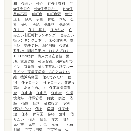
和
仮囲い
仲介
仲介手数料
仲
介手数料0
仲介手数料なし
仲介手
数料不要
仲町台
仲町台駅
伊勢
原市
伊東
伊豆
休暇
休業
会
社
会話
会議
低価格
低金利
住まい
住まい探し
住みたい
住
みたい市区町村ランキング
住みたい
街ランキング日本一、未公開物件、横
浜駅、徒歩７分、西区岡野、公道面、
整形地、閑静住宅地、知る人ぞ知る、
TEPPAN物件、将来の資産価値、更
地、東海道線、横須賀線、湘南新宿ラ
イン、京急線、横浜市営地下鉄ブルー
ライン、東急東横線、みなとみらい
線、横浜高島屋
住んでみたい
住
宅
住宅ローン
住宅ローン、難易度
高め、あきらめない
住宅取得等資
金
住宅地
住宅用
住宅街
住環
境良好
体調管理
何故
供給
依
頼
価値
価格
価格設定
便利
便利な立地
係る
保岡
保岡佳
潔
保木
保育園
修繕
倉庫
借
りたい
借入
値段
偉大
傾き
元住吉
元年
元気
元石川
元石
川町
充実共用部
充実設備
先