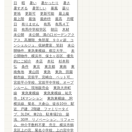
日
暇
暑い
暑かったり
暑さ
暑すぎる
暑苦しい
暴風
曇り
更地
更新可
更新可能
最上級
最上階
最強
最終枡
最高
月曜
日
有りません
有馬
有馬４丁
目
有馬中学校学区
朝日
木材
未公開
未公開、溝の口ガーデンアク
アス、高層階、角部屋、９０㎡超、コ
ンシェルジュ、収納豊富、笑顔
未公
開物件、東急東横線、都立大学、
未
公開物件、横浜市、保土ヶ谷区、優先
的にご紹介
本店
本社
杉本和
弘
条件
東京
東京都
東南
東
南角地
東山田
東急
東急、田園
都市線、宮前平、宮崎台、ペット可、
宮前平小学校、宮前平中学校、オープ
ンルーム、現地販売会
東急大井町
線
東急東横線
東急東横線，祐天
寺，1Kマンション
東急東横線、JR
横浜線、菊名、大倉山、徒歩10分、駅
近、戸建、2階建、ファミリータイ
プ、3LDK、車2台、駐車場2台、築
浅、30坪、リノベーション、リフォー
ム、仲介手数料不要、売主、横浜市鶴
見区上の宮、菊名小学校、上の宮中学