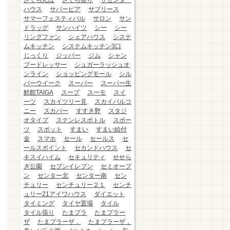
さくらんぼ
さくら祭り
ザセンター
ハウス
サバービア
サブリース
サマーフェスティバル
サロン
サン
ドラッグ
サンハイツ
シー
シー
リングファン
シェアハウス
システ
ムキッチン
システムキッチン3口
じっくり
ジッパー
ジム
シャン
プードレッサー
シュガーラッシュオ
ンライン
ショッピングモール
シル
バーウイーク
スーパー
スーパー生
鮮館TAIGA
スープ
スーモ
スイ
ーツ
スカイツリー見
スカイバルコ
ニー
スカパー
すすき野
スタジ
オタイプ
ステンレスボトル
スポー
ツ
スポット
すまい
すまい給付
金
スマホ
セール
セールス
セ
ールスポイント
セカンドハウス
セ
キスイハイム
セキュリティ
せせら
ぎ公園
セブンイレブン
セミオープ
ン
センター北
センター南
セン
チュリー
センチュリー２１
センチ
ュリー21アイワハウス
ダイエット
タイミング
タイヤ置場
タイル
タイル張り
たまプラ
たまプラー
ザ
たまプラーザ，
たまプラーザ，