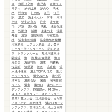
り
水回り交換
水戸市
永住クォ
リティ
汐そば屋
汐のや
汚水
桝
汚水管
江の島
江田
江田
駅
汲沢
決まらない
河津
河津
七滝
治安の良さ
注意
注文住
宅
洋室
洗い物
洗礼
洗面化粧
台
洗面台
活用
浄蓮の滝
浮間
舟渡
浴室
浴室乾燥
浴室乾燥
機
浴室室乾燥機
浴室換気乾燥機
浴室新規，エアコン新品，追い焚き，
モニター付インターホン，防犯カメ
ラ，トランクルーム，敷地内駐車場，
駐輪場
海
海.横浜.青葉区
海岸
海老名
海鮮料理
消毒
消費税
深谷町
清掃夏
渋谷
温暖化
温
水洗浄便座
港北TOKYU S.C
港北
ニュータウン
港北みなも
港北区
港南台
港南台駅
湘南
湘南新宿
ライン
満室
溝の口
溝の口ガー
デンアクアス、15階部分、91.26㎡、
４LDK、東京タワー、スカイツリー、
多摩川花火大会、現地販売会、まだ間
に合います、本命物件
溝の口ガーデ
ンアクアス、高津区久地、地上２０階