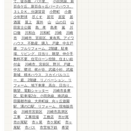
て、徒歩圏、バス便、
小田急線、新
百合ケ丘、新百合ヶ丘パークハウス、
３ＬＤＫ、分譲賃貸
小野町
小鹿
少年野球
尽くす
居宅
居室
居
酒屋
屋上
屋外
山
山の日
山
田富士公園
島 孝
島孝
嵐
川
口徹
川和台
川和町
川崎
川崎
市
川崎市、宮前区、東有馬、アイワ
ハウス、不動産、購入、戸建、中古戸
建、フルリフォーム、2階建、駐車
場、リビング、日当り、眺望、仲介手
数料不要、住宅ローン控除、住まい給
付金
川崎市、宮前区、野川、戸建、
中古、鷺沼、梶が谷、武蔵小杉、武蔵
新城、積水ハウス、スカイバルコニ
ー、庭、2階建、リノベーション、リ
フォーム、地下車庫、高台、日当り、
眺望、電動シャッター
川崎市多摩
区、駐車場2台、小田急線、南武線、
田園都市線、大井町線、向ヶ丘遊園
駅、溝の口駅、リフォーム、現地販売
会
川崎市宮前区
川崎市高津区
工事
工事現場
工務店
市が尾
市が尾駅
市ヶ尾
市ケ尾町
市ヶ
尾駅
市バス
市営地下鉄
希望