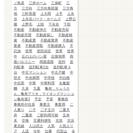
ノ鳥居
三井ホーム
三保町
三
方
三方向
三方向角部屋
三方角
地
三軒茶屋
上大岡
上手
上永
谷
上永谷パーク・ホームズ
上野公
園
上野毛
上陸
下永谷
下田
不動産
不動産仲介
不動産売却
不動産売買
不動産探し
不動産検
索
不動産業
不動産業界
不動産
業者
不動産買取
不動産購入
不
忍池
世帯
世田谷区
世界
世界
中
丘の上のパン屋
丘陵地帯
両
面バルコニー
両面道路
並列
並
列駐車
並列駐車2台
並列駐車３
台
中古マンション
中古戸建
中
型犬
中央林間
中学校
中白根
中目黒
中華
中華料理
丸亀製
麵
久末
九葉
亀有，りょうさ
ん，亀有アリオ，ライオンズマンショ
ン亀有第3
予定
予算
事務所
事務所付住居
事業主
事業用
二
人乗り
二子
二子玉川
二重天
井
二重床
二駅利用可能
五本
木
交換
交通利便性
京急
京浜
東北線
人は武士
人気
人気エリ
ア
人流
今年
仕事
代官山
令