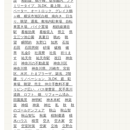
談
相鉄線、鶴ヶ峰、徒歩圏内、ファ
ミリータイプ、3LDK、最上階、エレ
ベーター、オートロック、グレイス鶴
ヶ峰、横浜市旭区白根、南向き、日当
り、眺望、通風、敷地内駐車場、自転
車置き場、バイク置場
相鉄線瀬谷
駅
看板効果
看板収入
県立
県
立三ツ池公園
真夏日
眺め
眺
望
瞬間的
矢野口
知恵
石垣
石田
石田悠樹
砂場
破格
確
率
礼金0
社員寮
社長
祈りま
す
祐天寺
祐天寺駅
祝日
神奈
川
神奈川の不動産屋
神奈川区
神奈川県
神奈川県、川崎市、宮前
区、水沢、たまプラーザ、築浅、2階
建、リノベーション、3LDK、庭、駐
車場、眺望、売主、仲介手数料不要、
リビング広い、バス便豊富、尻手黒川
道路、ロフト、畑、リフォーム済み、
田園風景
神明町
神木本町
神楽
坂
神様
神泉
神社
私
秋
秋
のゴールデンフェア
秋山
秋山智
宏
秋山智弘
秋葉
税制優遇
積
水ハウス
積雪
空き
空き家
空
室
空室対策
空家
立地
立野台