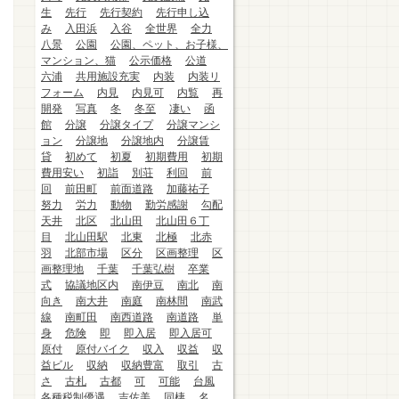
生
先行
先行契約
先行申し込
み
入田浜
入谷
全世界
全力
八景
公園
公園、ペット、お子様、
マンション、猫
公示価格
公道
六浦
共用施設充実
内装
内装リ
フォーム
内見
内見可
内覧
再
開発
写真
冬
冬至
凄い
函
館
分譲
分譲タイプ
分譲マンシ
ョン
分譲地
分譲地内
分譲賃
貸
初めて
初夏
初期費用
初期
費用安い
初詣
別荘
利回
前
回
前田町
前面道路
加藤祐子
努力
労力
動物
勤労感謝
勾配
天井
北区
北山田
北山田６丁
目
北山田駅
北東
北極
北赤
羽
北部市場
区分
区画整理
区
画整理地
千葉
千葉弘樹
卒業
式
協議地区内
南伊豆
南北
南
向き
南大井
南庭
南林間
南武
線
南町田
南西道路
南道路
単
身
危険
即
即入居
即入居可
原付
原付バイク
収入
収益
収
益ビル
収納
収納豊富
取引
古
さ
古札
古都
可
可能
台風
各種税制優遇
吉佐美
同棲
名