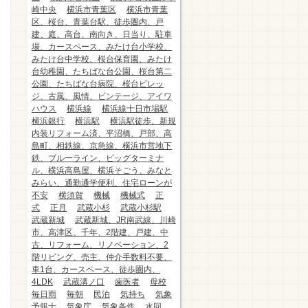
崎中央
横浜市青葉区
横浜市青葉
区、桜台、青葉台駅、徒歩圏内、戸
建、庭、高台、南向き、日当り、駐車
場、カースペース、みたけ台小学校、
みたけ台中学校、桜台保育園、みたけ
台幼稚園、たちばな台公園、桜台第二
公園、たちばな台病院、桜台ビレッ
ジ、古風、風情、ビンテージ、アイワ
ハウス
横浜線
横浜線十日市場駅
横浜銀行
横浜駅
横浜駅徒歩、新規
内装リフォーム済、平沼橋、戸部、高
島町、相鉄線、京急線、横浜市営地下
鉄、ブルーライン、ビッグターミナ
ル、横浜高島屋、横浜そごう、みなと
みらい、通勤通学便利、住宅ローンが
不安
横須賀
機械
機械式
正
式
正月
武蔵小杉
武蔵小杉駅
武蔵新城
武蔵新城、JR南武線、川崎
市、高津区、千年、2階建、戸建、中
古、リフォーム、リノベーション、2
階リビング、売主、仲介手数料不要、
車1台、カースペース、徒歩圏内、
4LDK
武蔵溝ノ口
歯医者
母校
毎日雨
毎朝
民泊
気持ち
気象
予報士
気象庁
気象条件
水回