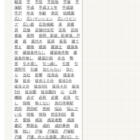
幅員
平
平坦
平坦地
平塚
平
塚駅
平成
平成３１年
平成築
平戸
年末
年齢
幸区
幼稚園
広い
広いマンション
広いリビン
グ
広い庭
広告掲載
床
床暖
房
店舗
店舗付住宅
店長
店頭
看板
座間
座間、新築、駐車場、戸
建
庭
庭付き
延床
延長
建て
替え
建物
建築
建築士
建築条
件
建築条件なし
建築条件無
建
築条件無し
建築計画
弁当
弊
害
引き渡し
引っ越し
引渡
引
渡即可
引越
当たらない
当た
り
当社
影響
役員会
後楽本
舗
徒歩
徒歩１０分
徒歩1分
徒歩２分
徒歩3分
徒歩４分
徒歩
5分
徒歩圏
徒歩圏内
心
心肺
機能
必ず
必死
必要
必見
忙
し
快晴
怖くない
急行停車駅
恩田
恩田町
悠樹
悩み
悩んで
いる
情報
情熱
想定利回
愛
犬
愛猫
感染
感染者数
感謝
慶応
懇親会
成約
成約事例
我
慢
戦い
戸塚
戸塚区
戸塚駅
戸建
戸建、向ヶ丘遊園、溝の口、た