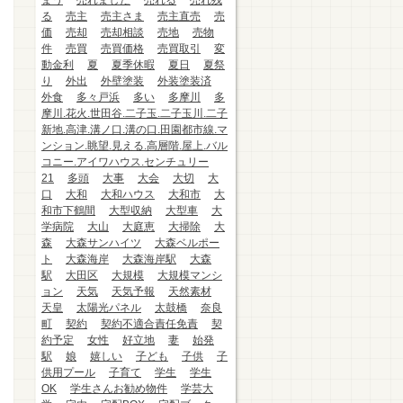
まう
売れました
売れる
売れ残
る
売主
売主さま
売主直売
売
価
売却
売却相談
売地
売物
件
売買
売買価格
売買取引
変
動金利
夏
夏季休暇
夏日
夏祭
り
外出
外壁塗装
外装塗装済
外食
多々戸浜
多い
多摩川
多
摩川.花火.世田谷.二子玉.二子玉川.二子
新地.高津.溝ノ口.溝の口.田園都市線.マ
ンション.眺望.見える.高層階.屋上.バル
コニー.アイワハウス.センチュリー
21
多頭
大事
大会
大切
大
口
大和
大和ハウス
大和市
大
和市下鶴間
大型収納
大型車
大
学病院
大山
大庭恵
大掃除
大
森
大森サンハイツ
大森ベルポー
ト
大森海岸
大森海岸駅
大森
駅
大田区
大規模
大規模マンシ
ョン
天気
天気予報
天然素材
天皇
太陽光パネル
太鼓橋
奈良
町
契約
契約不適合責任免責
契
約予定
女性
好立地
妻
始発
駅
娘
嬉しい
子ども
子供
子
供用プール
子育て
学生
学生
OK
学生さんお勧め物件
学芸大