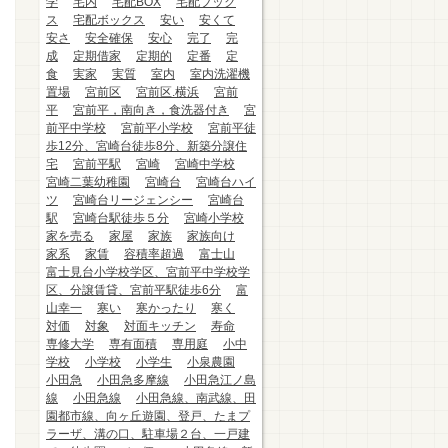
学
宅内
宅配BOX
宅配ブック
ス
宅配ボックス
安い
安くて
安さ
安全確保
安心
完了
完
成
定期借家
定期的
定番
定
食
実家
実質
室内
室内洗濯機
置場
宮前区
宮前区.横浜
宮前
平
宮前平，南向き，食洗器付き
宮
前平中学校
宮前平小学校
宮前平徒
歩12分、宮崎台徒歩8分、新築分譲住
宅
宮前平駅
宮崎
宮崎中学校
宮崎二葉幼稚園
宮崎台
宮崎台ハイ
ツ
宮崎台リージェンシー
宮崎台
駅
宮崎台駅徒歩５分
宮崎小学校
家を売る
家屋
家族
家族向け
家系
家賃
容積率超過
富士山
富士見台小学校学区、宮前平中学校学
区、分譲賃貸、宮前平駅徒歩6分
富
山幸一
寒い
寒かったり
寒く
対価
対象
対面キッチン
寿命
専修大学
専有面積
専用庭
小中
学校
小学校
小学生
小泉農園
小田急
小田急多摩線
小田急江ノ島
線
小田急線
小田急線、南武線、田
園都市線、向ヶ丘遊園、登戸、たまプ
ラーザ、溝の口、駐車場２台、一戸建