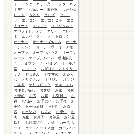
ト
インターネット光
インターネッ
ト無料
ヴェレーナ東戸塚
ウォシュ
レット
うどん
うなぎ
ウルト
ラ
エアコン
エアコン２基
エコ
キュート
エジプト
エッグタルト
エバライトデュオ
エリア
エレベー
タ
エレベーター
オートロック
オーナー
オーナーズルーム
オーナ
ーチェンジ
オーナー様
オーナ様
オープン
オープンハウス
オープン
ルーム
オープンルーム、現地販売
会、たまプラーザ、ベルグ
オール洋
室
おいしい
おぎはらこどもクリニ
ック
おじさん
おすすめ
おみく
じ
オリジナル
オリジン
オリジ
ン弁当
オリンピック
オル・メル
お住まい探し
お客様
お家
お家
の売却
お店
お庭
お引越し
お
得
お悩み
お手伝い
お手軽
お
手頃
お手頃価格
お料理
お歳
暮
お申込み
お祓い
お祝い
お
肉
お腹
お菓子
お部屋
お部屋
探し
お部屋紹介
お金
カースペ
ース
カースペース２台
カースペー
ス3台
ガーデニング
ガーデンアク