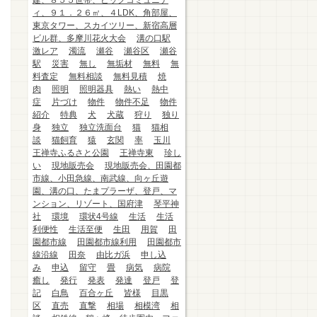
建、８５５世帯、ビッグコミュニテ
ィ、９１．２６㎡、４LDK、角部屋、
東京タワー、スカイツリー、新宿高層
ビル群、多摩川花火大会
溝の口駅
激レア
濁流
瀬谷
瀬谷区
瀬谷
駅
災害
無し
無垢材
無料
無
料査定
無料相談
無料見積
焼
肉
照明
照明器具
熱い
熱中
症
片づけ
物件
物件不足
物件
紹介
特典
犬
犬蔵
狩り
独り
身
独立
独立洗面台
猫
猫相
談
猫飼育
猿
玄関
率
玉川
王禅寺ふるさと公園
王禅寺東
珍し
い
現地販売会
現地販売会、田園都
市線、小田急線、南武線、向ヶ丘遊
園、溝の口、たまプラーザ、登戸、マ
ンション、リゾート、国府津
琴平神
社
環境
環状4号線
生活
生活
利便性
生活至便
生田
用賀
田
園都市線
田園都市線利用
田園都市
線沿線
田奈
由比ガ浜
申し込
み
申込
留守
畳
病気
病院
癒し
発行
発表
発達
登戸
登
記
白鳥
百合ヶ丘
皆様
目黒
区
直売
直撃
相場
相模湾
相