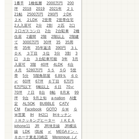
1番手
1種低層
2000万円
200
坪
2018
2019
2021年
２１
21帖
2500万円
290円
２DK
２Ｋ
２LDK
2世帯
2世帯住宅
2人入居可
2分
2割
２匹
2口
２口ガスコンロ
2台
2台駐車
2種
住居
2週間
2階
2階以上
2階建
て
3000万円
30坪
35
35周
年
35年
35年返済
390円
３Ｌ
ＤＫ
３丁目
３位
3分
3割
3
口
３台
３台駐車可能
3年
3月
入居可
3階
40坪
4LDK
4台
４月
5280万円
５５
５G
5世
帯
5分
5階角部屋
6.89％
６０
㎡
60坪
67坪
６丁目
6万円
6万円以下
6帖以上
６日
70㎡
70坪
７日
8台
8帖
8月末
99
坪
9台
9月上旬
a-nation
AI査
定
ALSOK
BUBBLE
CATV
CM
Facebook
GOTO
ＧＷ
Ｇ
Ｗ営業
IH
IH2口
IHキッチン
ＩＨクッキングヒーター
ＩＫＥＡ
iphone11
JR
JR埼京線
JR横浜
線
LDK
l気候
㎡
MEGAドン・
キホーテ東名川崎店
Merengue（メ