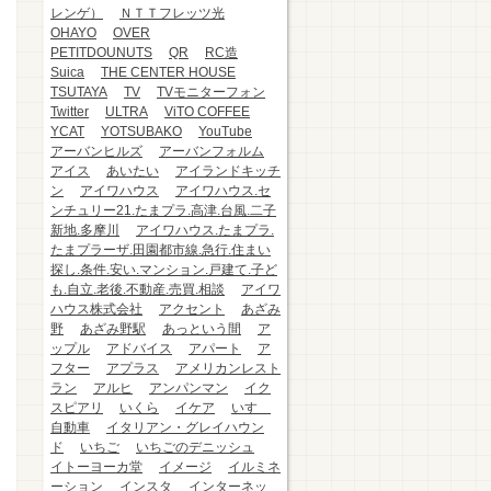
レンゲ）
ＮＴＴフレッツ光
OHAYO
OVER
PETITDOUNUTS
QR
RC造
Suica
THE CENTER HOUSE
TSUTAYA
TV
TVモニターフォン
Twitter
ULTRA
ViTO COFFEE
YCAT
YOTSUBAKO
YouTube
アーバンヒルズ
アーバンフォルム
アイス
あいたい
アイランドキッチ
ン
アイワハウス
アイワハウス.セ
ンチュリー21.たまプラ.高津.台風.二子
新地.多摩川
アイワハウス.たまプラ.
たまプラーザ.田園都市線.急行.住まい
探し.条件.安い.マンション.戸建て.子ど
も.自立.老後.不動産.売買.相談
アイワ
ハウス株式会社
アクセント
あざみ
野
あざみ野駅
あっという間
ア
ップル
アドバイス
アパート
ア
フター
アプラス
アメリカンレスト
ラン
アルヒ
アンパンマン
イク
スピアリ
いくら
イケア
いすゞ
自動車
イタリアン・グレイハウン
ド
いちご
いちごのデニッシュ
イトーヨーカ堂
イメージ
イルミネ
ーション
インスタ
インターネッ