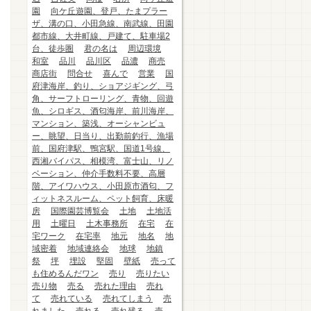
園
向ケ丘遊園、登戸、たまプラー
ザ、溝の口、小田急線、南武線、田園
都市線、大井町線、戸建て、駐車場2
台、徒歩圏
君の名は
周辺環境
和室
品川
品川区
品濃
商売
商店街
問合せ
喜んで
営業
国
府津海岸、釣り、ショアジギング、弓
角、サーフトローリング、青物、回遊
魚、シロギス、酒匂海岸、前川海岸、
マンション、築浅、オーシャンビュ
ー、眺望、日当り、出勤前釣行、漁場
前、国府津駅、鴨宮駅、国道1号線、
西湘バイパス、相模湾、富士山、リノ
ベーション、仲介手数料不要、高層
階、アイワハウス、小田原市酒匂、フ
ィットネスルーム、ペット飼育、床暖
房
国際園芸博覧会
土地
土地活
用
土曜日
土木事務所
在宅
在
宅ワーク
在宅率
地元
地名
地
域密着
地域連絡会
地球
地鎮
祭
坪
埋設
堅固
壁紙
売って
も住めるんだワン
売り
売りたい
売り物
売る
売れた理由
売れ
て
売れている
売れてしまう
売