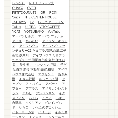
レンゲ）
ＮＴＴフレッツ光
OHAYO
OVER
PETITDOUNUTS
QR
RC造
Suica
THE CENTER HOUSE
TSUTAYA
TV
TVモニターフォン
Twitter
ULTRA
ViTO COFFEE
YCAT
YOTSUBAKO
YouTube
アーバンヒルズ
アーバンフォルム
アイス
あいたい
アイランドキッチ
ン
アイワハウス
アイワハウス.セ
ンチュリー21.たまプラ.高津.台風.二子
新地.多摩川
アイワハウス.たまプラ.
たまプラーザ.田園都市線.急行.住まい
探し.条件.安い.マンション.戸建て.子ど
も.自立.老後.不動産.売買.相談
アイワ
ハウス株式会社
アクセント
あざみ
野
あざみ野駅
あっという間
ア
ップル
アドバイス
アパート
ア
フター
アプラス
アメリカンレスト
ラン
アルヒ
アンパンマン
イク
スピアリ
いくら
イケア
いすゞ
自動車
イタリアン・グレイハウン
ド
いちご
いちごのデニッシュ
イトーヨーカ堂
イメージ
イルミネ
ーション
インスタ
インターネッ