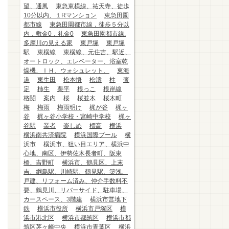
望、通風
東急東横線、祐天寺、徒歩
10分以内、１Rマンション
東急田園
都市線
東急田園都市線，徒歩５分以
内，敷金0，礼金0
東急田園都市線.
多摩川の見える家
東戸塚
東戸塚
駅
東横線
東横線、元住吉、駅近、
オートロック、エレベーター、浴室乾
燥機、ＩＨ、ウォシュレット、
東海
道
東生田
松本悟
松濤
柱
査
定
柿生
栗平
根っこ
根岸線
格闘
案内
桜
桜並木
桜木町
梅
梅雨
梅雨明け
梶が谷
梶ヶ
谷
梶ヶ谷小学校・宮崎中学校
梶ヶ
谷駅
業者
楽しめ
標高
横浜
横浜南共済病院
横浜国際プール
横
浜市
横浜市、狙い目エリア、横浜中
心地、南区、伊勢佐木長者町、阪東
橋、吉野町
横浜市、鶴見区、上末
吉、綱島駅、川崎駅、鶴見駅、築浅、
戸建、リフォーム済み、仲介手数料不
要、鶴見川、リバーサイド、駐車場、
カースペース、3階建
横浜市営地下
鉄
横浜市役所
横浜市戸塚区
横
浜市港北区
横浜市都筑区
横浜市都
筑区茅ヶ崎中央
横浜市青葉区
横浜