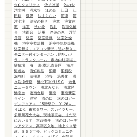
永住クォリティ
汐そば屋
汐のや
汚水桝
汚水管
江の島
江田
江
田駅
汲沢
決まらない
河津
河
津七滝
治安の良さ
注意
注文住
宅
洋室
洗い物
洗礼
洗面化粧
台
洗面台
活用
浄蓮の滝
浮間
舟渡
浴室
浴室乾燥
浴室乾燥
機
浴室室乾燥機
浴室換気乾燥機
浴室新規，エアコン新品，追い焚き，
モニター付インターホン，防犯カメ
ラ，トランクルーム，敷地内駐車場，
駐輪場
海
海.横浜.青葉区
海岸
海老名
海鮮料理
消毒
消費税
深谷町
清掃夏
渋谷
温暖化
温
水洗浄便座
港北TOKYU S.C
港北
ニュータウン
港北みなも
港北区
港南台
港南台駅
湘南
湘南新宿
ライン
満室
溝の口
溝の口ガー
デンアクアス、15階部分、91.26㎡、
４LDK、東京タワー、スカイツリー、
多摩川花火大会、現地販売会、まだ間
に合います、本命物件
溝の口ガーデ
ンアクアス、高津区久地、地上２０階
建、８５５世帯、ビッグコミュニテ