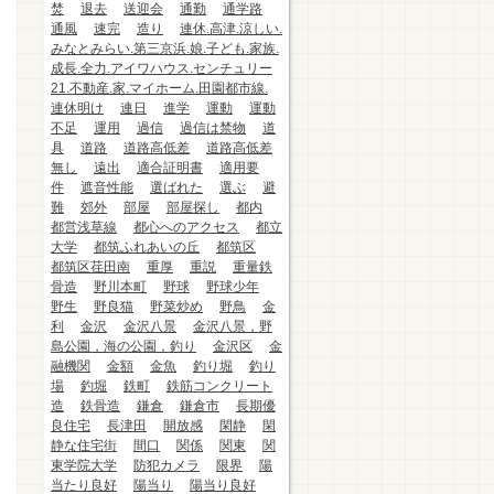
焚
退去
送迎会
通勤
通学路
通風
速完
造り
連休.高津.涼しい.
みなとみらい.第三京浜.娘.子ども.家族.
成長.全力.アイワハウス.センチュリー
21.不動産.家.マイホーム.田園都市線.
連休明け
連日
進学
運動
運動
不足
運用
過信
過信は禁物
道
具
道路
道路高低差
道路高低差
無し
遠出
適合証明書
適用要
件
遮音性能
選ばれた
選ぶ
避
難
郊外
部屋
部屋探し
都内
都営浅草線
都心へのアクセス
都立
大学
都筑ふれあいの丘
都筑区
都筑区荏田南
重厚
重説
重量鉄
骨造
野川本町
野球
野球少年
野生
野良猫
野菜炒め
野鳥
金
利
金沢
金沢八景
金沢八景，野
島公園，海の公園，釣り
金沢区
金
融機関
金額
金魚
釣り堀
釣り
場
釣堀
鉄町
鉄筋コンクリート
造
鉄骨造
鎌倉
鎌倉市
長期優
良住宅
長津田
開放感
閑静
閑
静な住宅街
間口
関係
関東
関
東学院大学
防犯カメラ
限界
陽
当たり良好
陽当り
陽当り良好