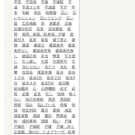
平坦
平坦地
平塚
平塚駅
平
成
平成３１年
平成築
平戸
年
末
年齢
幸区
幼稚園
広い
広
いマンション
広いリビング
広い
庭
広告掲載
床
床暖房
店舗
店舗付住宅
店長
店頭看板
座
間
座間、新築、駐車場、戸建
庭
庭付き
延床
延長
建て替え
建
物
建築
建築士
建築条件
建築
条件なし
建築条件無
建築条件無
し
建築計画
弁当
弊害
引き渡
し
引っ越し
引渡
引渡即可
引
越
当たらない
当たり
当社
影
響
役員会
後楽本舗
徒歩
徒歩
１０分
徒歩1分
徒歩２分
徒歩3
分
徒歩４分
徒歩5分
徒歩圏
徒歩圏内
心
心肺機能
必ず
必
死
必要
必見
忙し
快晴
怖く
ない
急行停車駅
恩田
恩田町
悠樹
悩み
悩んでいる
情報
情
熱
想定利回
愛犬
愛猫
感染
感染者数
感謝
慶応
懇親会
成
約
成約事例
我慢
戦い
戸塚
戸塚区
戸塚駅
戸建
戸建、向ヶ
丘遊園、溝の口、たまプラーザ、駐車