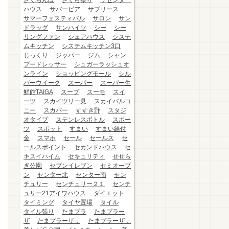
さくらんぼ
さくら祭り
ザセンター
ハウス
サバービア
サブリース
サマーフェスティバル
サロン
サン
ドラッグ
サンハイツ
シー
シー
リングファン
シェアハウス
システ
ムキッチン
システムキッチン3口
じっくり
ジッパー
ジム
シャン
プードレッサー
シュガーラッシュオ
ンライン
ショッピングモール
シル
バーウイーク
スーパー
スーパー生
鮮館TAIGA
スープ
スーモ
スイ
ーツ
スカイツリー見
スカイバルコ
ニー
スカパー
すすき野
スタジ
オタイプ
ステンレスボトル
スポー
ツ
スポット
すまい
すまい給付
金
スマホ
セール
セールス
セ
ールスポイント
セカンドハウス
セ
キスイハイム
セキュリティ
せせら
ぎ公園
セブンイレブン
セミオープ
ン
センター北
センター南
セン
チュリー
センチュリー２１
センチ
ュリー21アイワハウス
ダイエット
タイミング
タイヤ置場
タイル
タイル張り
たまプラ
たまプラー
ザ
たまプラーザ，
たまプラーザ，