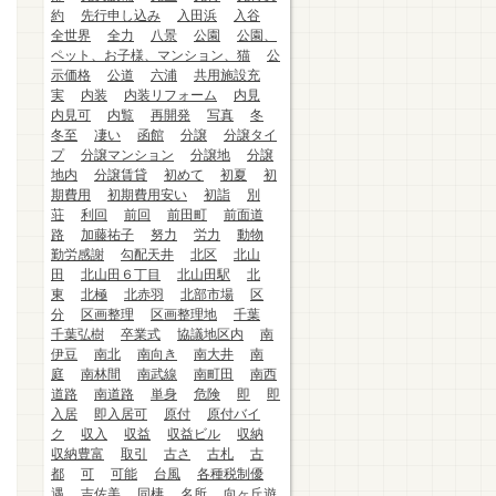
約
先行申し込み
入田浜
入谷
全世界
全力
八景
公園
公園、
ペット、お子様、マンション、猫
公
示価格
公道
六浦
共用施設充
実
内装
内装リフォーム
内見
内見可
内覧
再開発
写真
冬
冬至
凄い
函館
分譲
分譲タイ
プ
分譲マンション
分譲地
分譲
地内
分譲賃貸
初めて
初夏
初
期費用
初期費用安い
初詣
別
荘
利回
前回
前田町
前面道
路
加藤祐子
努力
労力
動物
勤労感謝
勾配天井
北区
北山
田
北山田６丁目
北山田駅
北
東
北極
北赤羽
北部市場
区
分
区画整理
区画整理地
千葉
千葉弘樹
卒業式
協議地区内
南
伊豆
南北
南向き
南大井
南
庭
南林間
南武線
南町田
南西
道路
南道路
単身
危険
即
即
入居
即入居可
原付
原付バイ
ク
収入
収益
収益ビル
収納
収納豊富
取引
古さ
古札
古
都
可
可能
台風
各種税制優
遇
吉佐美
同棲
名所
向ヶ丘遊