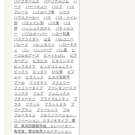
パークホームズ
パーソナルジム
ハ
ード
バーベキュー
バイク
ハイ
グレード
ハイルーフ車
ハウス
ハウスメーカー
バス
バス・トイレ
別
バストイレ別
バス便
バス
停
ハッシュドポテト
パティスリ
ー
バブルオーバー
ハヨー乳業
パラグライダー
はる
バルコニー
パレード
バレンタイン
ハローキテ
ィ
パン
ハンバーグ
パン屋
ビ
ーコルセアーズ
ビートたけし
ビア
ガーデン
ピカピカ
ビタミンママ
ビックカメラ
ビッグコミュニティ
ビックリ
ピッタリ
ひな壇
ビフ
ォー
ピラミッド
ヒルズ宮前平
プール
ファクサイ
ファミリー
ファミリータイプ
ファンタジースプ
リングス
フェア
フェニックス
プチドーナツ
プライマルシティ
プ
ラス
フラット
フラット３５
フ
リープラン
フリーレント
フル
ブルーライン
フルリノベーション、
リノベーション、スタジオタイプ、鷺
沼、東急田園都市線、エレベーター、
角部屋、鷺沼有馬スカイマンション