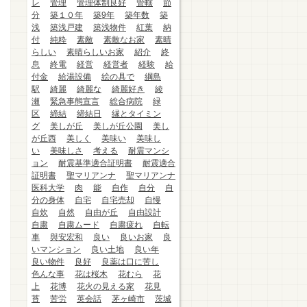
レ
管理
管理体制良好
管轄
節
分
築１０年
築9年
築年数
築
浅
築浅戸建
築浅物件
紅葉
納
付
純粋
素敵
素敵なお家
素晴
らしい
素晴らしいお家
紹介
終
息
終電
経営
経営者
経験
給
付金
給湯設備
絵の具で
綱島
駅
綺麗
綺麗な
綺麗好き
綾
瀬
緊急事態宣言
総合病院
緑
区
締結
締結日
縁とタイミン
グ
美しが丘
美しが丘公園
美し
が丘西
美しく
美味い
美味し
い
美味しさ
考える
耐震マンシ
ョン
耐震基準適合証明書
耐震適合
証明書
聖マリアンナ
聖マリアンナ
医科大学
肉
能
自作
自分
自
分の身体
自宅
自宅売却
自慢
自炊
自然
自由が丘
自由設計
自粛
自粛ムード
自粛疲れ
自転
車
與安宏和
良い
良いお家
良
いマンション
良い土地
良い年
良い物件
良好
良薬は口に苦し
色んな事
花は桜木
花むら
花
上
花博
花火の見える家
花見
苔
苦労
英会話
茅ヶ崎市
茨城