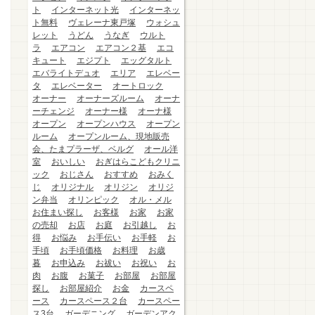
ト
インターネット光
インターネッ
ト無料
ヴェレーナ東戸塚
ウォシュ
レット
うどん
うなぎ
ウルト
ラ
エアコン
エアコン２基
エコ
キュート
エジプト
エッグタルト
エバライトデュオ
エリア
エレベー
タ
エレベーター
オートロック
オーナー
オーナーズルーム
オーナ
ーチェンジ
オーナー様
オーナ様
オープン
オープンハウス
オープン
ルーム
オープンルーム、現地販売
会、たまプラーザ、ベルグ
オール洋
室
おいしい
おぎはらこどもクリニ
ック
おじさん
おすすめ
おみく
じ
オリジナル
オリジン
オリジ
ン弁当
オリンピック
オル・メル
お住まい探し
お客様
お家
お家
の売却
お店
お庭
お引越し
お
得
お悩み
お手伝い
お手軽
お
手頃
お手頃価格
お料理
お歳
暮
お申込み
お祓い
お祝い
お
肉
お腹
お菓子
お部屋
お部屋
探し
お部屋紹介
お金
カースペ
ース
カースペース２台
カースペー
ス3台
ガーデニング
ガーデンアク