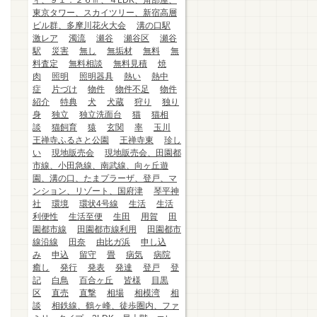
ィ、９１．２６㎡、４LDK、角部屋、
東京タワー、スカイツリー、新宿高層
ビル群、多摩川花火大会
溝の口駅
激レア
濁流
瀬谷
瀬谷区
瀬谷
駅
災害
無し
無垢材
無料
無
料査定
無料相談
無料見積
焼
肉
照明
照明器具
熱い
熱中
症
片づけ
物件
物件不足
物件
紹介
特典
犬
犬蔵
狩り
独り
身
独立
独立洗面台
猫
猫相
談
猫飼育
猿
玄関
率
玉川
王禅寺ふるさと公園
王禅寺東
珍し
い
現地販売会
現地販売会、田園都
市線、小田急線、南武線、向ヶ丘遊
園、溝の口、たまプラーザ、登戸、マ
ンション、リゾート、国府津
琴平神
社
環境
環状4号線
生活
生活
利便性
生活至便
生田
用賀
田
園都市線
田園都市線利用
田園都市
線沿線
田奈
由比ガ浜
申し込
み
申込
留守
畳
病気
病院
癒し
発行
発表
発達
登戸
登
記
白鳥
百合ヶ丘
皆様
目黒
区
直売
直撃
相場
相模湾
相
談
相鉄線、鶴ヶ峰、徒歩圏内、ファ