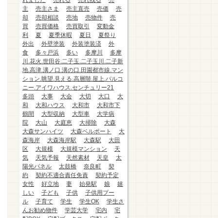
れました
売れる
売れ残る
売
主
売主さま
売主直売
売価
売
却
売却相談
売地
売物件
売
買
売買価格
売買取引
変動金
利
夏
夏季休暇
夏日
夏祭り
外出
外壁塗装
外装塗装済
外
食
多々戸浜
多い
多摩川
多摩
川.花火.世田谷.二子玉.二子玉川.二子新
地.高津.溝ノ口.溝の口.田園都市線.マン
ション.眺望.見える.高層階.屋上.バルコ
ニー.アイワハウス.センチュリー21
多頭
大事
大会
大切
大口
大
和
大和ハウス
大和市
大和市下
鶴間
大型収納
大型車
大学病
院
大山
大庭恵
大掃除
大森
大森サンハイツ
大森ベルポート
大
森海岸
大森海岸駅
大森駅
大田
区
大規模
大規模マンション
天
気
天気予報
天然素材
天皇
太
陽光パネル
太鼓橋
奈良町
契
約
契約不適合責任免責
契約予定
女性
好立地
妻
始発駅
娘
嬉
しい
子ども
子供
子供用プー
ル
子育て
学生
学生OK
学生さ
んお勧め物件
学芸大学
宅内
宅