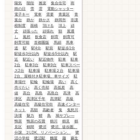
陽気
階段
雅楽
集合住宅
雨
雨の日
雪
雲
電動シャッター
電子キー
電車
需要
青葉区
青
葉台
静か
静かさ
静岡市
非課
税制度
面積
頂ける
頂上
頑
丈
頑張った
頑張れ
額
風通
し
風邪
飲食店
飼育
飼育可
飼育可能
首都圏版
馬絹
馬車
道
駅
駅4分
駅前
駅徒歩1分
駅徒歩3分以内
駅徒歩5分以内
駅
近
駅近い
駅近物件
駐車
駐車
2台
駐車3台
駐車9台
駐車スペー
ス2台
駐車場
駐車場２台
駐車場
2台、屋根付き駐車場、車サイズ
駐
車場付
駐輪
駐輪場
高い
高く
売りたい
高く売却
高低差
高
値
高台
高島
高島台
高津
高
津区
高津区千年
高津駅
高級
高級住宅
高級住宅街
高速インター
ネット
高額
高齢者
鬼
鬼怒川
決壊
魅力
鯉
鳥
鳩サブレ―
鴨居
鴨居の石畳
鶴川
鶴見
鶴
見区
鶴間
鷺沼
鷺沼、徒歩圏、
分譲、２LDK、リノベーション、
鷺
沼小学校
鷺沼駅
麵屋
麺
麻生