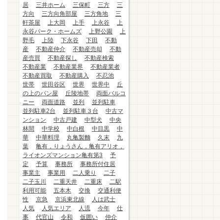
居
三井ホーム
三保町
三方
三
方向
三方向角部屋
三方角地
三
軒茶屋
上大岡
上手
上永谷
上
永谷パーク・ホームズ
上野公園
上
野毛
上陸
下永谷
下田
不動
産
不動産仲介
不動産売却
不動
産売買
不動産探し
不動産検索
不動産業
不動産業界
不動産業者
不動産買取
不動産購入
不忍池
世帯
世田谷区
世界
世界中
丘
の上のパン屋
丘陵地帯
両面バルコ
ニー
両面道路
並列
並列駐車
並列駐車2台
並列駐車３台
中古マ
ンション
中古戸建
中型犬
中央
林間
中学校
中白根
中目黒
中
華
中華料理
丸亀製麵
久末
九
葉
亀有，りょうさん，亀有アリオ，
ライオンズマンション亀有第3
予
定
予算
事務所
事務所付住居
事業主
事業用
二人乗り
二子
二子玉川
二重天井
二重床
二駅
利用可能
五本木
交換
交通利便
性
京急
京浜東北線
人は武士
人気
人気エリア
人流
今年
仕
事
代官山
令和
仮囲い
仲介