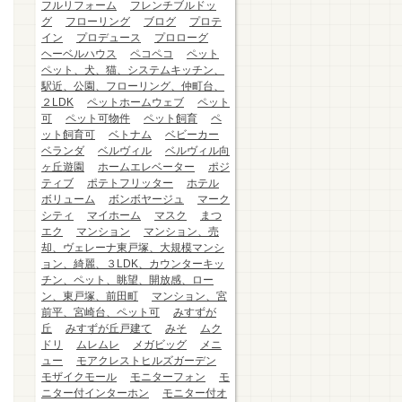
フルリフォーム
フレンチブルドッ
グ
フローリング
ブログ
プロテ
イン
プロデュース
プロローグ
ヘーベルハウス
ペコペコ
ペット
ペット、犬、猫、システムキッチン、
駅近、公園、フローリング、仲町台、
２LDK
ペットホームウェブ
ペット
可
ペット可物件
ペット飼育
ペ
ット飼育可
ベトナム
ベビーカー
ベランダ
ベルヴィル
ベルヴィル向
ヶ丘遊園
ホームエレベーター
ポジ
ティブ
ポテトフリッター
ホテル
ボリューム
ボンボヤージュ
マーク
シティ
マイホーム
マスク
まつ
エク
マンション
マンション、売
却、ヴェレーナ東戸塚、大規模マンシ
ョン、綺麗、３LDK、カウンターキッ
チン、ペット、眺望、開放感、ロー
ン、東戸塚、前田町
マンション、宮
前平、宮崎台、ペット可
みすずが
丘
みすずが丘戸建て
みそ
ムク
ドリ
ムレムレ
メガビッグ
メニ
ュー
モアクレストヒルズガーデン
モザイクモール
モニターフォン
モ
ニター付インターホン
モニター付オ