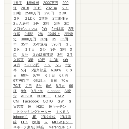
1番手
1種低層
2000万円
200
坪
2018
2019
2021年
２１
21帖
2500万円
290円
２DK
２Ｋ
２LDK
2世帯
2世帯住宅
2人入居可
2分
2割
２匹
2口
２口ガスコンロ
2台
2台駐車
2種
住居
2週間
2階
2階以上
2階建
て
3000万円
30坪
35
35周
年
35年
35年返済
390円
３Ｌ
ＤＫ
３丁目
３位
3分
3割
3
口
３台
３台駐車可能
3年
3月
入居可
3階
40坪
4LDK
4台
４月
5280万円
５５
５G
5世
帯
5分
5階角部屋
6.89％
６０
㎡
60坪
67坪
６丁目
6万円
6万円以下
6帖以上
６日
70㎡
70坪
７日
8台
8帖
8月末
99
坪
9台
9月上旬
a-nation
AI査
定
ALSOK
BUBBLE
CATV
CM
Facebook
GOTO
ＧＷ
Ｇ
Ｗ営業
IH
IH2口
IHキッチン
ＩＨクッキングヒーター
ＩＫＥＡ
iphone11
JR
JR埼京線
JR横浜
線
LDK
l気候
㎡
MEGAドン・
キホーテ東名川崎店
Merengue（メ