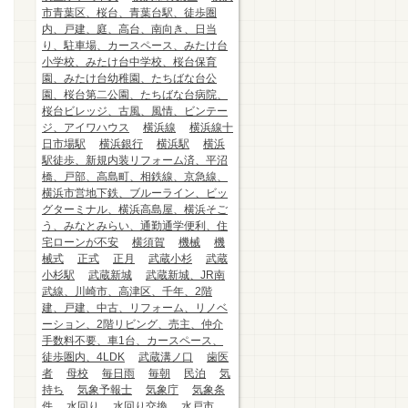
市青葉区、桜台、青葉台駅、徒歩圏
内、戸建、庭、高台、南向き、日当
り、駐車場、カースペース、みたけ台
小学校、みたけ台中学校、桜台保育
園、みたけ台幼稚園、たちばな台公
園、桜台第二公園、たちばな台病院、
桜台ビレッジ、古風、風情、ビンテー
ジ、アイワハウス
横浜線
横浜線十
日市場駅
横浜銀行
横浜駅
横浜
駅徒歩、新規内装リフォーム済、平沼
橋、戸部、高島町、相鉄線、京急線、
横浜市営地下鉄、ブルーライン、ビッ
グターミナル、横浜高島屋、横浜そご
う、みなとみらい、通勤通学便利、住
宅ローンが不安
横須賀
機械
機
械式
正式
正月
武蔵小杉
武蔵
小杉駅
武蔵新城
武蔵新城、JR南
武線、川崎市、高津区、千年、2階
建、戸建、中古、リフォーム、リノベ
ーション、2階リビング、売主、仲介
手数料不要、車1台、カースペース、
徒歩圏内、4LDK
武蔵溝ノ口
歯医
者
母校
毎日雨
毎朝
民泊
気
持ち
気象予報士
気象庁
気象条
件
水回り
水回り交換
水戸市