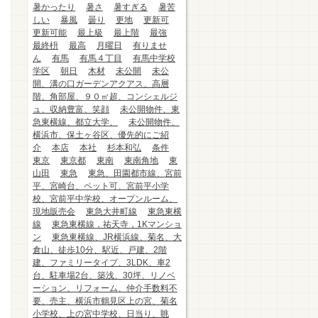
暑かったり
暑さ
暑すぎる
暑苦
しい
暴風
曇り
更地
更新可
更新可能
最上級
最上階
最強
最終枡
最高
月曜日
有りませ
ん
有馬
有馬４丁目
有馬中学校
学区
朝日
木材
未公開
未公
開、溝の口ガーデンアクアス、高層
階、角部屋、９０㎡超、コンシェルジ
ュ、収納豊富、笑顔
未公開物件、東
急東横線、都立大学、
未公開物件、
横浜市、保土ヶ谷区、優先的にご紹
介
本店
本社
杉本和弘
条件
東京
東京都
東南
東南角地
東
山田
東急
東急、田園都市線、宮前
平、宮崎台、ペット可、宮前平小学
校、宮前平中学校、オープンルーム、
現地販売会
東急大井町線
東急東横
線
東急東横線，祐天寺，1Kマンショ
ン
東急東横線、JR横浜線、菊名、大
倉山、徒歩10分、駅近、戸建、2階
建、ファミリータイプ、3LDK、車2
台、駐車場2台、築浅、30坪、リノベ
ーション、リフォーム、仲介手数料不
要、売主、横浜市鶴見区上の宮、菊名
小学校、上の宮中学校、日当り、眺