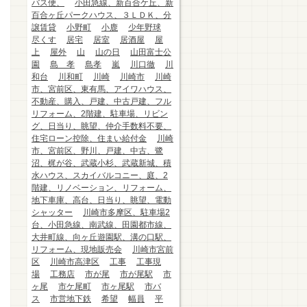
バス便、
小田急線、新百合ケ丘、新
百合ヶ丘パークハウス、３ＬＤＫ、分
譲賃貸
小野町
小鹿
少年野球
尽くす
居宅
居室
居酒屋
屋
上
屋外
山
山の日
山田富士公
園
島 孝
島孝
嵐
川口徹
川
和台
川和町
川崎
川崎市
川崎
市、宮前区、東有馬、アイワハウス、
不動産、購入、戸建、中古戸建、フル
リフォーム、2階建、駐車場、リビン
グ、日当り、眺望、仲介手数料不要、
住宅ローン控除、住まい給付金
川崎
市、宮前区、野川、戸建、中古、鷺
沼、梶が谷、武蔵小杉、武蔵新城、積
水ハウス、スカイバルコニー、庭、2
階建、リノベーション、リフォーム、
地下車庫、高台、日当り、眺望、電動
シャッター
川崎市多摩区、駐車場2
台、小田急線、南武線、田園都市線、
大井町線、向ヶ丘遊園駅、溝の口駅、
リフォーム、現地販売会
川崎市宮前
区
川崎市高津区
工事
工事現
場
工務店
市が尾
市が尾駅
市
ヶ尾
市ケ尾町
市ヶ尾駅
市バ
ス
市営地下鉄
希望
幅員
平