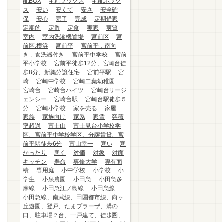
配BOX
宅配ブックス
宅配ボック
ス
安い
安くて
安さ
安全確
保
安心
完了
完成
定期借家
定期的
定番
定食
実家
実質
室内
室内洗濯機置場
宮前区
宮
前区.横浜
宮前平
宮前平，南向
き，食洗器付き
宮前平中学校
宮前
平小学校
宮前平徒歩12分、宮崎台徒
歩8分、新築分譲住宅
宮前平駅
宮
崎
宮崎中学校
宮崎二葉幼稚園
宮崎台
宮崎台ハイツ
宮崎台リージ
ェンシー
宮崎台駅
宮崎台駅徒歩５
分
宮崎小学校
家を売る
家屋
家族
家族向け
家系
家賃
容積
率超過
富士山
富士見台小学校学
区、宮前平中学校学区、分譲賃貸、宮
前平駅徒歩6分
富山幸一
寒い
寒
かったり
寒く
対価
対象
対面
キッチン
寿命
専修大学
専有面
積
専用庭
小中学校
小学校
小
学生
小泉農園
小田急
小田急多
摩線
小田急江ノ島線
小田急線
小田急線、南武線、田園都市線、向ヶ
丘遊園、登戸、たまプラーザ、溝の
口、駐車場２台、一戸建て、徒歩圏、