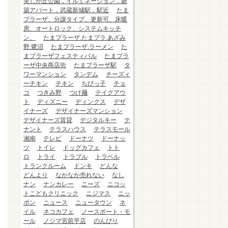
美しが丘公園，イルミネーション，新
築アパート，武蔵新城駅，駅近
たま
プラーザ、分譲タイプ、更新可、床暖
房、オートロック、システムキッチ
ン、
たまプラーザ.たまプラ.あざみ
野.鷺沼
たまプラーザ.ラーメン
た
まプラーザフェスティバル
たまプラ
ーザ中央商店街
たまプラーザ駅
タ
ワーマンション
タンデム
チーズィ
ーチキン
チキン
ちびっ子
チョ
コ
つきみ野
つけ麺
テイクアウ
ト
ディズニー
ディンクス
デザ
イナーズ
デザイナーズマンション
デザイナーズ賃貸
デジタルキー
テ
ナント
テラスハウス
テラスモール
湘南
テレビ
ドーナツ
ドーナッ
ツ
トイレ
ドッグカフェ
トト
ロ
トライ
トラブル
トラベル
トランクルーム
ドンキ
どんな
どんより
なかなか売れない
なし
ナン
ナンカレー
ニーズ
ニコッ
トこどもクリニック
ニジマス
ニッ
ポン
ニュース
ニュータウン
ネ
イル
ネコカフェ
ノースポート・モ
ール
ノジマ宮前平店
のんびり