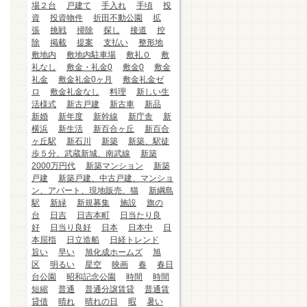
場２台
戸建て
手入れ
手頃
投
資
投資物件
折田不動公園
拡
張
挑戦
掃除
探し
接道
控
除
掲載
提案
支払い
整形地
敷地内
敷地内駐車場
敷礼０
敷
礼なし
敷金・礼金0
敷金0
敷金
礼金
敷金礼金0ヶ月
敷金礼金ゼ
ロ
敷金礼金なし
料理
新しい生
活様式
新古戸建
新古車
新品
新婚
新年度
新幹線
新庁舎
新
横浜
新生活
新百合ヶ丘
新百合
ヶ丘駅
新石川
新築
新築、駅徒
歩５分、武蔵新城、南武線
新築
2000万円代
新築マンション
新築
戸建
新築戸建、中古戸建、マンショ
ン、アパート、現地販売、猫
新綱島
駅
新緑
新規募集
施設
旗の
台
日吉
日吉本町
日当たり良
好
日当り良好
日本
日本中
日
本屈指
日立造船
日経トレンド
旨い
早い
旭化成ホームズ
旭
区
明るい
星空
映画
春
春日
台公園
昭和記念公園
時間
時間
短縮
普通
普通分譲賃貸
普通賃
貸借
晴れ
晴れの日
暇
暑い