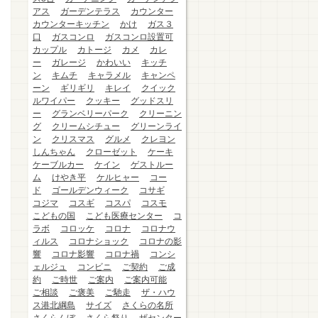
アス
ガーデンテラス
カウンター
カウンターキッチン
かけ
ガス３
口
ガスコンロ
ガスコンロ設置可
カップル
カトージ
カメ
カレ
ー
ガレージ
かわいい
キッチ
ン
キムチ
キャラメル
キャンペ
ーン
ギリギリ
キレイ
クイック
ルワイパー
クッキー
グッドスリ
ー
グランベリーパーク
クリーニン
グ
クリームシチュー
グリーンライ
ン
クリスマス
グルメ
クレヨン
しんちゃん
クローゼット
ケーキ
ケーブルカー
ケイン
ゲストルー
ム
けやき平
ケルヒャー
コー
ド
ゴールデンウィーク
コサギ
コジマ
コスギ
コスパ
コスモ
こどもの国
こども医療センター
コ
ラボ
コロッケ
コロナ
コロナウ
ィルス
コロナショック
コロナの影
響
コロナ影響
コロナ禍
コンシ
ェルジュ
コンビニ
ご契約
ご成
約
ご時世
ご案内
ご案内可能
ご相談
ご褒美
ご馳走
ザ・ハウ
ス港北綱島
サイズ
さくらの名所