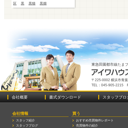
区
黒
黒猫
黒畑
東急田園都市線たま
〒225-0002 横浜市
TEL：045-905-2215 
会社概要
書式ダウンロード
スタッフブロ
会社情報
買う
スタッフ紹介
おすすめ売買物件レポート
スタッフブログ
売買物件の紹介