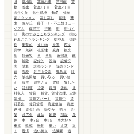
県
草柳園
草薙杉道
荏田南
荷
物
菅生
菅生1丁目
菅生2丁目
菅生ケ丘
菅生緑地
菊名
菊菜
蒙古タンメン
蒸し蒸し
蔓延
蕎
麦
藤が丘
藤子・F・不二雄ミュー
ジアム
藤沢市
行動
街
街づく
り
街のすみここちランキング
街の
住みここちランキング
街並み
街路
樹
衝撃的
被り物
被害
西友
見学
規制
視認性
親身
観光
地
観光客
角
角地
角部屋
解
体
解除
記録的
設備
設備充
実
試算
読売ランド
読売ランド
前
課税
谷戸山公園
豊島屋
販
売
販売開始
買い取る
買い替
え
買主
買主さま
買取
貸した
い
貸別荘
貸家
費用
賃料
賃
料収入
賃貸
賃貸、賃貸管理、定期
清掃、
賃貸アパート
賃貸中
賃
貸募集
賃貸管理
資産価値
資産
運用
資金計画
賑やか
購入
起
業
超広角
趣味
足腰
踊場
身
体
車
車2台
車3台
車大好き
車庫
軟式
転勤
辛い
辻堂
近
く
返済
追い焚き
追浜駅
追