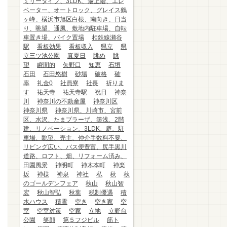
ミリータイプ、3LDK、最上階、エレ
ベーター、オートロック、グレイス鶴
ヶ峰、横浜市旭区白根、南向き、日当
り、眺望、通風、敷地内駐車場、自転
車置き場、バイク置場
相鉄線瀬谷
駅
看板効果
看板収入
県立
県
立三ツ池公園
真夏日
眺め
眺
望
瞬間的
矢野口
知恵
石垣
石田
石田悠樹
砂場
破格
確
率
礼金0
社員寮
社長
祈りま
す
祐天寺
祐天寺駅
祝日
神奈
川
神奈川の不動産屋
神奈川区
神奈川県
神奈川県、川崎市、宮前
区、水沢、たまプラーザ、築浅、2階
建、リノベーション、3LDK、庭、駐
車場、眺望、売主、仲介手数料不要、
リビング広い、バス便豊富、尻手黒川
道路、ロフト、畑、リフォーム済み、
田園風景
神明町
神木本町
神楽
坂
神様
神泉
神社
私
秋
秋
のゴールデンフェア
秋山
秋山智
宏
秋山智弘
秋葉
税制優遇
積
水ハウス
積雪
空き
空き家
空
室
空室対策
空家
立地
立野台
公園
笑顔
第５フジビル
筋ト