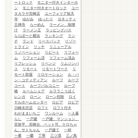
ートロック
モニター付きインターホ
ン
モニター付きオートロック
ユー
タカラヤ宮崎店
ユーフォリア祐天
寺
ゆがみ
ゆったり
ヨネッティ
王禅寺
らーめん
ラーメン、味噌
汁
ラーメン王
ラッピングバス
ららぽーと横浜
ランキング
ラン
チ
ランド
リースバック
リゾー
トライン
リッチ
リニューアル
リノベーション
リピート
リフォー
ム
リフォーム済
リフォーム済み
リフレッシュ
リベンジ
リムジンバ
ス
リモート
リモートワーク
リ
モート部屋
リロケーション
ル・パ
ン・コティディアン
ルーフ
ルーフ
コート
ルーフバルコニー
ループ
橋
ルームシェア
ルララこうほく
レンガ
ローン
ローン控除
ロイ
ヤルホームセンター
ロピア
ロピア
川崎水沢店
ロフト
ロフト付き
わがままいちご
ワンルーム
一人暮
らし
一戸建
一戸建、マンション、
宮前平、宮崎台、ペット可、ケロちゃ
ん、サトちゃん
一戸建て
一杯
一番
一蘭
丁寧
三ツ境
三ノ鳥