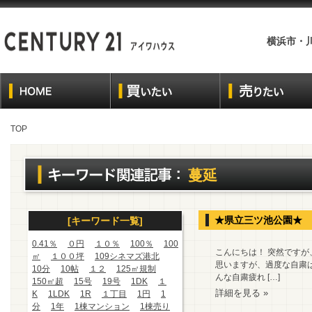
横浜市・
TOP
蔓延
★県立三ツ池公園★
[キーワード一覧]
0.41％
０円
１０％
100％
100
こんにちは！ 突然です
㎡
１００坪
109シネマズ港北
思いますが、過度な自粛
10分
10帖
１２
125㎡規制
んな自粛疲れ […]
150㎡超
15号
19号
1DK
１
詳細を見る »
K
1LDK
1R
１丁目
1円
1
分
1年
1棟マンション
1棟売り