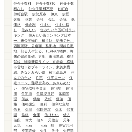
仲介手数料
仲介手数料0
仲介手数
料なし
仲介手数料不要
仲町台
仲町台駅
伊勢原市
伊東
伊豆
休暇
休業
会社
会話
会議
低
価格
低金利
住まい
住まい探
し
住みたい
住みたい市区町村ラン
キング
住みたい街ランキング日本
一、未公開物件、横浜駅、徒歩７分、
西区岡野、公道面、整形地、閑静住宅
地、知る人ぞ知る、TEPPAN物件、将
来の資産価値、更地、東海道線、横須
賀線、湘南新宿ライン、京急線、横浜
市営地下鉄ブルーライン、東急東横
線、みなとみらい線、横浜高島屋
住
んでみたい
住宅
住宅ローン
住
宅ローン、難易度高め、あきらめな
い
住宅取得等資金
住宅地
住宅
用
住宅街
住環境良好
体調管
理
何故
供給
依頼
価値
価
格
価格設定
便利
便利な立地
係る
保岡
保岡佳潔
保木
保育
園
修繕
倉庫
借りたい
借入
値段
偉大
傾き
元住吉
元年
元気
元石川
元石川町
充実共用
部
充実設備
先生
先行
先行契