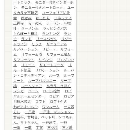
ートロック
モニター付きインターホ
ン
モニター付きオートロック
ユー
タカラヤ宮崎店
ユーフォリア祐天
寺
ゆがみ
ゆったり
ヨネッティ
王禅寺
らーめん
ラーメン、味噌
汁
ラーメン王
ラッピングバス
ららぽーと横浜
ランキング
ラン
チ
ランド
リースバック
リゾー
トライン
リッチ
リニューアル
リノベーション
リピート
リフォー
ム
リフォーム済
リフォーム済み
リフレッシュ
リベンジ
リムジンバ
ス
リモート
リモートワーク
リ
モート部屋
リロケーション
ル・パ
ン・コティディアン
ルーフ
ルーフ
コート
ルーフバルコニー
ループ
橋
ルームシェア
ルララこうほく
レンガ
ローン
ローン控除
ロイ
ヤルホームセンター
ロピア
ロピア
川崎水沢店
ロフト
ロフト付き
わがままいちご
ワンルーム
一人暮
らし
一戸建
一戸建、マンション、
宮前平、宮崎台、ペット可、ケロちゃ
ん、サトちゃん
一戸建て
一杯
一番
一蘭
丁寧
三ツ境
三ノ鳥