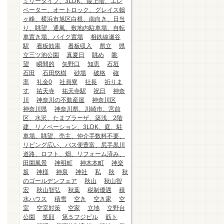
ミリータイプ、3LDK、最上階、エレ
ベーター、オートロック、グレイス鶴
ヶ峰、横浜市旭区白根、南向き、日当
り、眺望、通風、敷地内駐車場、自転
車置き場、バイク置場
相鉄線瀬谷
駅
看板効果
看板収入
県立
県
立三ツ池公園
真夏日
眺め
眺
望
瞬間的
矢野口
知恵
石垣
石田
石田悠樹
砂場
破格
確
率
礼金0
社員寮
社長
祈りま
す
祐天寺
祐天寺駅
祝日
神奈
川
神奈川の不動産屋
神奈川区
神奈川県
神奈川県、川崎市、宮前
区、水沢、たまプラーザ、築浅、2階
建、リノベーション、3LDK、庭、駐
車場、眺望、売主、仲介手数料不要、
リビング広い、バス便豊富、尻手黒川
道路、ロフト、畑、リフォーム済み、
田園風景
神明町
神木本町
神楽
坂
神様
神泉
神社
私
秋
秋
のゴールデンフェア
秋山
秋山智
宏
秋山智弘
秋葉
税制優遇
積
水ハウス
積雪
空き
空き家
空
室
空室対策
空家
立地
立野台
公園
笑顔
第５フジビル
筋ト