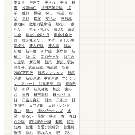
場２台
戸建て
手入れ
手頃
投
資
投資物件
折田不動公園
拡
張
挑戦
掃除
探し
接道
控
除
掲載
提案
支払い
整形地
敷地内
敷地内駐車場
敷礼０
敷
礼なし
敷金・礼金0
敷金0
敷金
礼金
敷金礼金0ヶ月
敷金礼金ゼ
ロ
敷金礼金なし
料理
新しい生
活様式
新古戸建
新古車
新品
新婚
新年度
新幹線
新庁舎
新
横浜
新生活
新百合ヶ丘
新百合
ヶ丘駅
新石川
新築
新築、駅徒
歩５分、武蔵新城、南武線
新築
2000万円代
新築マンション
新築
戸建
新築戸建、中古戸建、マンショ
ン、アパート、現地販売、猫
新綱島
駅
新緑
新規募集
施設
旗の
台
日吉
日吉本町
日当たり良
好
日当り良好
日本
日本中
日
本屈指
日立造船
日経トレンド
旨い
早い
旭化成ホームズ
旭
区
明るい
星空
映画
春
春日
台公園
昭和記念公園
時間
時間
短縮
普通
普通分譲賃貸
普通賃
貸借
晴れ
晴れの日
暇
暑い