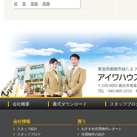
区
黒
黒猫
黒畑
東急田園都市線たま
〒225-0002 横浜市
TEL：045-905-2215 
会社概要
書式ダウンロード
スタッフブロ
会社情報
買う
スタッフ紹介
おすすめ売買物件レポート
スタッフブログ
売買物件の紹介