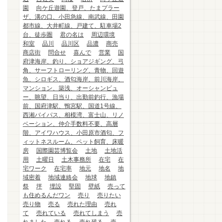
園
向ケ丘遊園、登戸、たまプラー
ザ、溝の口、小田急線、南武線、田園
都市線、大井町線、戸建て、駐車場2
台、徒歩圏
君の名は
周辺環境
和室
品川
品川区
品濃
商売
商店街
問合せ
喜んで
営業
国
府津海岸、釣り、ショアジギング、弓
角、サーフトローリング、青物、回遊
魚、シロギス、酒匂海岸、前川海岸、
マンション、築浅、オーシャンビュ
ー、眺望、日当り、出勤前釣行、漁場
前、国府津駅、鴨宮駅、国道1号線、
西湘バイパス、相模湾、富士山、リノ
ベーション、仲介手数料不要、高層
階、アイワハウス、小田原市酒匂、フ
ィットネスルーム、ペット飼育、床暖
房
国際園芸博覧会
土地
土地活
用
土曜日
土木事務所
在宅
在
宅ワーク
在宅率
地元
地名
地
域密着
地域連絡会
地球
地鎮
祭
坪
埋設
堅固
壁紙
売って
も住めるんだワン
売り
売りたい
売り物
売る
売れた理由
売れ
て
売れている
売れてしまう
売