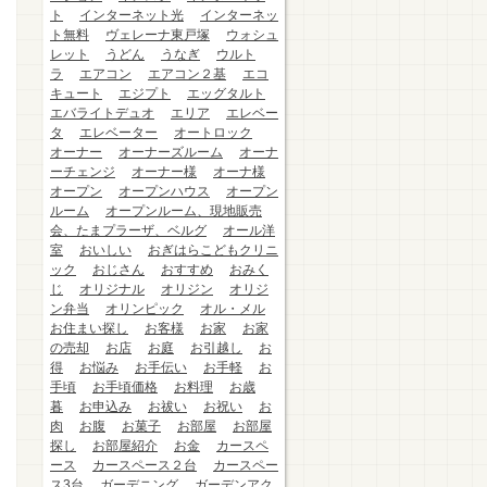
ト
インターネット光
インターネッ
ト無料
ヴェレーナ東戸塚
ウォシュ
レット
うどん
うなぎ
ウルト
ラ
エアコン
エアコン２基
エコ
キュート
エジプト
エッグタルト
エバライトデュオ
エリア
エレベー
タ
エレベーター
オートロック
オーナー
オーナーズルーム
オーナ
ーチェンジ
オーナー様
オーナ様
オープン
オープンハウス
オープン
ルーム
オープンルーム、現地販売
会、たまプラーザ、ベルグ
オール洋
室
おいしい
おぎはらこどもクリニ
ック
おじさん
おすすめ
おみく
じ
オリジナル
オリジン
オリジ
ン弁当
オリンピック
オル・メル
お住まい探し
お客様
お家
お家
の売却
お店
お庭
お引越し
お
得
お悩み
お手伝い
お手軽
お
手頃
お手頃価格
お料理
お歳
暮
お申込み
お祓い
お祝い
お
肉
お腹
お菓子
お部屋
お部屋
探し
お部屋紹介
お金
カースペ
ース
カースペース２台
カースペー
ス3台
ガーデニング
ガーデンアク