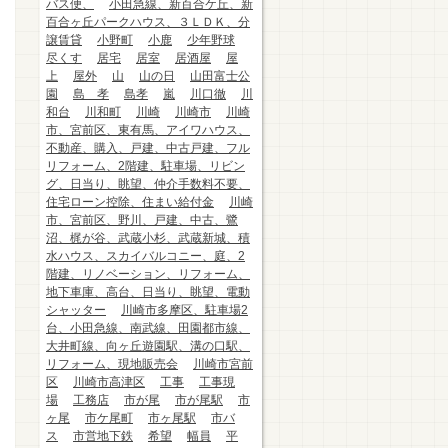
バス便、
小田急線、新百合ケ丘、新
百合ヶ丘パークハウス、３ＬＤＫ、分
譲賃貸
小野町
小鹿
少年野球
尽くす
居宅
居室
居酒屋
屋
上
屋外
山
山の日
山田富士公
園
島 孝
島孝
嵐
川口徹
川
和台
川和町
川崎
川崎市
川崎
市、宮前区、東有馬、アイワハウス、
不動産、購入、戸建、中古戸建、フル
リフォーム、2階建、駐車場、リビン
グ、日当り、眺望、仲介手数料不要、
住宅ローン控除、住まい給付金
川崎
市、宮前区、野川、戸建、中古、鷺
沼、梶が谷、武蔵小杉、武蔵新城、積
水ハウス、スカイバルコニー、庭、2
階建、リノベーション、リフォーム、
地下車庫、高台、日当り、眺望、電動
シャッター
川崎市多摩区、駐車場2
台、小田急線、南武線、田園都市線、
大井町線、向ヶ丘遊園駅、溝の口駅、
リフォーム、現地販売会
川崎市宮前
区
川崎市高津区
工事
工事現
場
工務店
市が尾
市が尾駅
市
ヶ尾
市ケ尾町
市ヶ尾駅
市バ
ス
市営地下鉄
希望
幅員
平