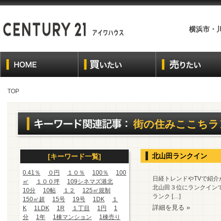
横浜市・
TOP
街の住みここちラ
北山田ランクイン
[キーワード一覧]
0.41％
０円
１０％
100％
100
日経トレンドやTVで紹介
㎡
１００坪
109シネマズ港北
北山田３位にランクイン
10分
10帖
１２
125㎡規制
ランク […]
150㎡超
15号
19号
1DK
１
詳細を見る »
K
1LDK
1R
１丁目
1円
1
分
1年
1棟マンション
1棟売り