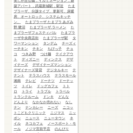
美しが丘公園，イルミネーション，新
築アパート，武蔵新城駅，駅近
たま
プラーザ、分譲タイプ、更新可、床暖
房、オートロック、システムキッチ
ン、
たまプラーザ.たまプラ.あざみ
野.鷺沼
たまプラーザ.ラーメン
た
まプラーザフェスティバル
たまプラ
ーザ中央商店街
たまプラーザ駅
タ
ワーマンション
タンデム
チーズィ
ーチキン
チキン
ちびっ子
チョ
コ
つきみ野
つけ麺
テイクアウ
ト
ディズニー
ディンクス
デザ
イナーズ
デザイナーズマンション
デザイナーズ賃貸
デジタルキー
テ
ナント
テラスハウス
テラスモール
湘南
テレビ
ドーナツ
ドーナッ
ツ
トイレ
ドッグカフェ
トト
ロ
トライ
トラブル
トラベル
トランクルーム
ドンキ
どんな
どんより
なかなか売れない
なし
ナン
ナンカレー
ニーズ
ニコッ
トこどもクリニック
ニジマス
ニッ
ポン
ニュース
ニュータウン
ネ
イル
ネコカフェ
ノースポート・モ
ール
ノジマ宮前平店
のんびり