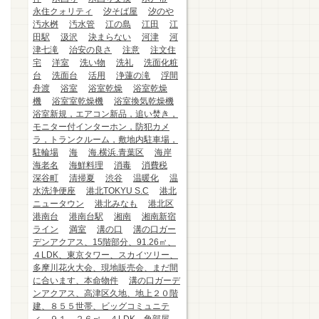
永住クォリティ
汐そば屋
汐のや
汚水桝
汚水管
江の島
江田
江
田駅
汲沢
決まらない
河津
河
津七滝
治安の良さ
注意
注文住
宅
洋室
洗い物
洗礼
洗面化粧
台
洗面台
活用
浄蓮の滝
浮間
舟渡
浴室
浴室乾燥
浴室乾燥
機
浴室室乾燥機
浴室換気乾燥機
浴室新規，エアコン新品，追い焚き，
モニター付インターホン，防犯カメ
ラ，トランクルーム，敷地内駐車場，
駐輪場
海
海.横浜.青葉区
海岸
海老名
海鮮料理
消毒
消費税
深谷町
清掃夏
渋谷
温暖化
温
水洗浄便座
港北TOKYU S.C
港北
ニュータウン
港北みなも
港北区
港南台
港南台駅
湘南
湘南新宿
ライン
満室
溝の口
溝の口ガー
デンアクアス、15階部分、91.26㎡、
４LDK、東京タワー、スカイツリー、
多摩川花火大会、現地販売会、まだ間
に合います、本命物件
溝の口ガーデ
ンアクアス、高津区久地、地上２０階
建、８５５世帯、ビッグコミュニテ