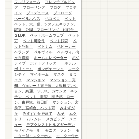
フルリフォーム
フレンチブルドッ
グ
フローリング
ブログ
プロテ
イン
プロデュース
プロローグ
ヘーベルハウス
ペコペコ
ペット
ペット、犬、猫、システムキッチン、
駅近、公園、フローリング、仲町台、
２LDK
ペットホームウェブ
ペット
可
ペット可物件
ペット飼育
ペ
ット飼育可
ベトナム
ベビーカー
ベランダ
ベルヴィル
ベルヴィル向
ヶ丘遊園
ホームエレベーター
ポジ
ティブ
ポテトフリッター
ホテル
ボリューム
ボンボヤージュ
マーク
シティ
マイホーム
マスク
まつ
エク
マンション
マンション、売
却、ヴェレーナ東戸塚、大規模マンシ
ョン、綺麗、３LDK、カウンターキッ
チン、ペット、眺望、開放感、ロー
ン、東戸塚、前田町
マンション、宮
前平、宮崎台、ペット可
みすずが
丘
みすずが丘戸建て
みそ
ムク
ドリ
ムレムレ
メガビッグ
メニ
ュー
モアクレストヒルズガーデン
モザイクモール
モニターフォン
モ
ニター付インターホン
モニター付オ