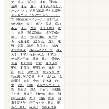
焚
退去
送迎会
通勤
通学路
通風
速完
造り
連休.高津.涼しい.
みなとみらい.第三京浜.娘.子ども.家族.
成長.全力.アイワハウス.センチュリー
21.不動産.家.マイホーム.田園都市線.
連休明け
連日
進学
運動
運動
不足
運用
過信
過信は禁物
道
具
道路
道路高低差
道路高低差
無し
遠出
適合証明書
適用要
件
遮音性能
選ばれた
選ぶ
避
難
郊外
部屋
部屋探し
都内
都営浅草線
都心へのアクセス
都立
大学
都筑ふれあいの丘
都筑区
都筑区荏田南
重厚
重説
重量鉄
骨造
野川本町
野球
野球少年
野生
野良猫
野菜炒め
野鳥
金
利
金沢
金沢八景
金沢八景，野
島公園，海の公園，釣り
金沢区
金
融機関
金額
金魚
釣り堀
釣り
場
釣堀
鉄町
鉄筋コンクリート
造
鉄骨造
鎌倉
鎌倉市
長期優
良住宅
長津田
開放感
閑静
閑
静な住宅街
間口
関係
関東
関
東学院大学
防犯カメラ
限界
陽
当たり良好
陽当り
陽当り良好