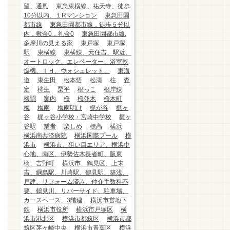
望、通風
東急東横線、祐天寺、徒歩
10分以内、１Rマンション
東急田園
都市線
東急田園都市線，徒歩５分以
内，敷金0，礼金0
東急田園都市線.
多摩川の見える家
東戸塚
東戸塚
駅
東横線
東横線、元住吉、駅近、
オートロック、エレベーター、浴室乾
燥機、ＩＨ、ウォシュレット、
東海
道
東生田
松本悟
松濤
柱
査
定
柿生
栗平
根っこ
根岸線
格闘
案内
桜
桜並木
桜木町
梅
梅雨
梅雨明け
梶が谷
梶ヶ
谷
梶ヶ谷小学校・宮崎中学校
梶ヶ
谷駅
業者
楽しめ
標高
横浜
横浜南共済病院
横浜国際プール
横
浜市
横浜市、狙い目エリア、横浜中
心地、南区、伊勢佐木長者町、阪東
橋、吉野町
横浜市、鶴見区、上末
吉、綱島駅、川崎駅、鶴見駅、築浅、
戸建、リフォーム済み、仲介手数料不
要、鶴見川、リバーサイド、駐車場、
カースペース、3階建
横浜市営地下
鉄
横浜市役所
横浜市戸塚区
横
浜市港北区
横浜市都筑区
横浜市都
筑区茅ヶ崎中央
横浜市青葉区
横浜