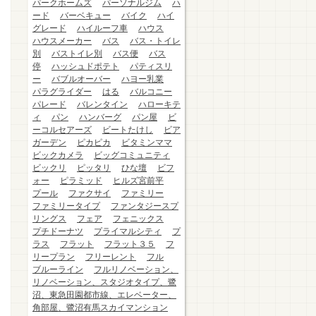
パークホームズ
パーソナルジム
ハ
ード
バーベキュー
バイク
ハイ
グレード
ハイルーフ車
ハウス
ハウスメーカー
バス
バス・トイレ
別
バストイレ別
バス便
バス
停
ハッシュドポテト
パティスリ
ー
バブルオーバー
ハヨー乳業
パラグライダー
はる
バルコニー
パレード
バレンタイン
ハローキテ
ィ
パン
ハンバーグ
パン屋
ビ
ーコルセアーズ
ビートたけし
ビア
ガーデン
ピカピカ
ビタミンママ
ビックカメラ
ビッグコミュニティ
ビックリ
ピッタリ
ひな壇
ビフ
ォー
ピラミッド
ヒルズ宮前平
プール
ファクサイ
ファミリー
ファミリータイプ
ファンタジースプ
リングス
フェア
フェニックス
プチドーナツ
プライマルシティ
プ
ラス
フラット
フラット３５
フ
リープラン
フリーレント
フル
ブルーライン
フルリノベーション、
リノベーション、スタジオタイプ、鷺
沼、東急田園都市線、エレベーター、
角部屋、鷺沼有馬スカイマンション