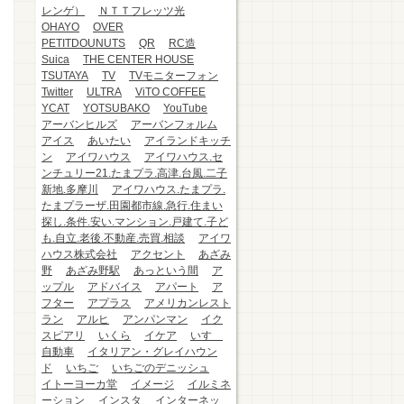
レンゲ）
ＮＴＴフレッツ光
OHAYO
OVER
PETITDOUNUTS
QR
RC造
Suica
THE CENTER HOUSE
TSUTAYA
TV
TVモニターフォン
Twitter
ULTRA
ViTO COFFEE
YCAT
YOTSUBAKO
YouTube
アーバンヒルズ
アーバンフォルム
アイス
あいたい
アイランドキッチ
ン
アイワハウス
アイワハウス.セ
ンチュリー21.たまプラ.高津.台風.二子
新地.多摩川
アイワハウス.たまプラ.
たまプラーザ.田園都市線.急行.住まい
探し.条件.安い.マンション.戸建て.子ど
も.自立.老後.不動産.売買.相談
アイワ
ハウス株式会社
アクセント
あざみ
野
あざみ野駅
あっという間
ア
ップル
アドバイス
アパート
ア
フター
アプラス
アメリカンレスト
ラン
アルヒ
アンパンマン
イク
スピアリ
いくら
イケア
いすゞ
自動車
イタリアン・グレイハウン
ド
いちご
いちごのデニッシュ
イトーヨーカ堂
イメージ
イルミネ
ーション
インスタ
インターネッ