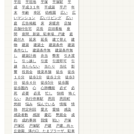
平坦
平坦地
平塚
平塚駅
平
成
平成３１年
平成築
平戸
年
末
年齢
幸区
幼稚園
広い
広
いマンション
広いリビング
広い
庭
広告掲載
床
床暖房
店舗
店舗付住宅
店長
店頭看板
座
間
座間、新築、駐車場、戸建
庭
庭付き
延床
延長
建て替え
建
物
建築
建築士
建築条件
建築
条件なし
建築条件無
建築条件無
し
建築計画
弁当
弊害
引き渡
し
引っ越し
引渡
引渡即可
引
越
当たらない
当たり
当社
影
響
役員会
後楽本舗
徒歩
徒歩
１０分
徒歩1分
徒歩２分
徒歩3
分
徒歩４分
徒歩5分
徒歩圏
徒歩圏内
心
心肺機能
必ず
必
死
必要
必見
忙し
快晴
怖く
ない
急行停車駅
恩田
恩田町
悠樹
悩み
悩んでいる
情報
情
熱
想定利回
愛犬
愛猫
感染
感染者数
感謝
慶応
懇親会
成
約
成約事例
我慢
戦い
戸塚
戸塚区
戸塚駅
戸建
戸建、向ヶ
丘遊園、溝の口、たまプラーザ、駐車