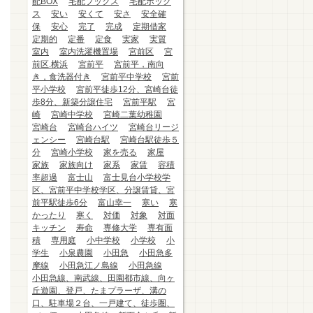
配BOX
宅配ブックス
宅配ボック
ス
安い
安くて
安さ
安全確
保
安心
完了
完成
定期借家
定期的
定番
定食
実家
実質
室内
室内洗濯機置場
宮前区
宮
前区.横浜
宮前平
宮前平，南向
き，食洗器付き
宮前平中学校
宮前
平小学校
宮前平徒歩12分、宮崎台徒
歩8分、新築分譲住宅
宮前平駅
宮
崎
宮崎中学校
宮崎二葉幼稚園
宮崎台
宮崎台ハイツ
宮崎台リージ
ェンシー
宮崎台駅
宮崎台駅徒歩５
分
宮崎小学校
家を売る
家屋
家族
家族向け
家系
家賃
容積
率超過
富士山
富士見台小学校学
区、宮前平中学校学区、分譲賃貸、宮
前平駅徒歩6分
富山幸一
寒い
寒
かったり
寒く
対価
対象
対面
キッチン
寿命
専修大学
専有面
積
専用庭
小中学校
小学校
小
学生
小泉農園
小田急
小田急多
摩線
小田急江ノ島線
小田急線
小田急線、南武線、田園都市線、向ヶ
丘遊園、登戸、たまプラーザ、溝の
口、駐車場２台、一戸建て、徒歩圏、