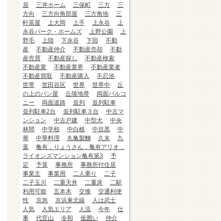
居
三井ホーム
三保町
三方
三
方向
三方向角部屋
三方角地
三
軒茶屋
上大岡
上手
上永谷
上
永谷パーク・ホームズ
上野公園
上
野毛
上陸
下永谷
下田
不動
産
不動産仲介
不動産売却
不動
産売買
不動産探し
不動産検索
不動産業
不動産業界
不動産業者
不動産買取
不動産購入
不忍池
世帯
世田谷区
世界
世界中
丘
の上のパン屋
丘陵地帯
両面バルコ
ニー
両面道路
並列
並列駐車
並列駐車2台
並列駐車３台
中古マ
ンション
中古戸建
中型犬
中央
林間
中学校
中白根
中目黒
中
華
中華料理
丸亀製麵
久末
九
葉
亀有，りょうさん，亀有アリオ，
ライオンズマンション亀有第3
予
定
予算
事務所
事務所付住居
事業主
事業用
二人乗り
二子
二子玉川
二重天井
二重床
二駅
利用可能
五本木
交換
交通利便
性
京急
京浜東北線
人は武士
人気
人気エリア
人流
今年
仕
事
代官山
令和
仮囲い
仲介