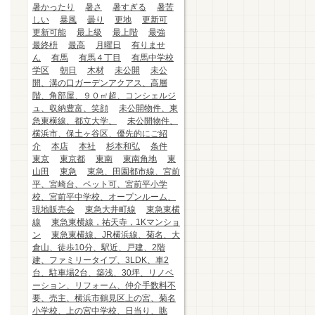
暑かったり
暑さ
暑すぎる
暑苦
しい
暴風
曇り
更地
更新可
更新可能
最上級
最上階
最強
最終枡
最高
月曜日
有りませ
ん
有馬
有馬４丁目
有馬中学校
学区
朝日
木材
未公開
未公
開、溝の口ガーデンアクアス、高層
階、角部屋、９０㎡超、コンシェルジ
ュ、収納豊富、笑顔
未公開物件、東
急東横線、都立大学、
未公開物件、
横浜市、保土ヶ谷区、優先的にご紹
介
本店
本社
杉本和弘
条件
東京
東京都
東南
東南角地
東
山田
東急
東急、田園都市線、宮前
平、宮崎台、ペット可、宮前平小学
校、宮前平中学校、オープンルーム、
現地販売会
東急大井町線
東急東横
線
東急東横線，祐天寺，1Kマンショ
ン
東急東横線、JR横浜線、菊名、大
倉山、徒歩10分、駅近、戸建、2階
建、ファミリータイプ、3LDK、車2
台、駐車場2台、築浅、30坪、リノベ
ーション、リフォーム、仲介手数料不
要、売主、横浜市鶴見区上の宮、菊名
小学校、上の宮中学校、日当り、眺