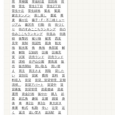
県
草柳園
草薙杉道
荏田南
荷
物
菅生
菅生1丁目
菅生2丁目
菅生ケ丘
菅生緑地
菊名
菊菜
蒙古タンメン
蒸し蒸し
蔓延
蕎
麦
藤が丘
藤子・F・不二雄ミュー
ジアム
藤沢市
行動
街
街づく
り
街のすみここちランキング
街の
住みここちランキング
街並み
街路
樹
衝撃的
被り物
被害
西友
見学
規制
視認性
親身
観光
地
観光客
角
角地
角部屋
解
体
解除
記録的
設備
設備充
実
試算
読売ランド
読売ランド
前
課税
谷戸山公園
豊島屋
販
売
販売開始
買い取る
買い替
え
買主
買主さま
買取
貸した
い
貸別荘
貸家
費用
賃料
賃
料収入
賃貸
賃貸、賃貸管理、定期
清掃、
賃貸アパート
賃貸中
賃
貸募集
賃貸管理
資産価値
資産
運用
資金計画
賑やか
購入
起
業
超広角
趣味
足腰
踊場
身
体
車
車2台
車3台
車大好き
車庫
軟式
転勤
辛い
辻堂
近
く
返済
追い焚き
追浜駅
追