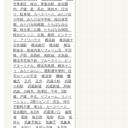
市青葉区、桜台、青葉台駅、徒歩圏
内、戸建、庭、高台、南向き、日当
り、駐車場、カースペース、みたけ台
小学校、みたけ台中学校、桜台保育
園、みたけ台幼稚園、たちばな台公
園、桜台第二公園、たちばな台病院、
桜台ビレッジ、古風、風情、ビンテー
ジ、アイワハウス
横浜線
横浜線十
日市場駅
横浜銀行
横浜駅
横浜
駅徒歩、新規内装リフォーム済、平沼
橋、戸部、高島町、相鉄線、京急線、
横浜市営地下鉄、ブルーライン、ビッ
グターミナル、横浜高島屋、横浜そご
う、みなとみらい、通勤通学便利、住
宅ローンが不安
横須賀
機械
機
械式
正式
正月
武蔵小杉
武蔵
小杉駅
武蔵新城
武蔵新城、JR南
武線、川崎市、高津区、千年、2階
建、戸建、中古、リフォーム、リノベ
ーション、2階リビング、売主、仲介
手数料不要、車1台、カースペース、
徒歩圏内、4LDK
武蔵溝ノ口
歯医
者
母校
毎日雨
毎朝
民泊
気
持ち
気象予報士
気象庁
気象条
件
水回り
水回り交換
水戸市