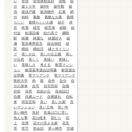
レ
管理
管理体制良好
管轄
節
分
築１０年
築9年
築年数
築
浅
築浅戸建
築浅物件
紅葉
納
付
純粋
素敵
素敵なお家
素晴
らしい
素晴らしいお家
紹介
終
息
終電
経営
経営者
経験
給
付金
給湯設備
絵の具で
綱島
駅
綺麗
綺麗な
綺麗好き
綾
瀬
緊急事態宣言
総合病院
緑
区
締結
締結日
縁とタイミン
グ
美しが丘
美しが丘公園
美し
が丘西
美しく
美味い
美味し
い
美味しさ
考える
耐震マンシ
ョン
耐震基準適合証明書
耐震適合
証明書
聖マリアンナ
聖マリアンナ
医科大学
肉
能
自作
自分
自
分の身体
自宅
自宅売却
自慢
自炊
自然
自由が丘
自由設計
自粛
自粛ムード
自粛疲れ
自転
車
與安宏和
良い
良いお家
良
いマンション
良い土地
良い年
良い物件
良好
良薬は口に苦し
色んな事
花は桜木
花むら
花
上
花博
花火の見える家
花見
苔
苦労
英会話
茅ヶ崎市
茨城