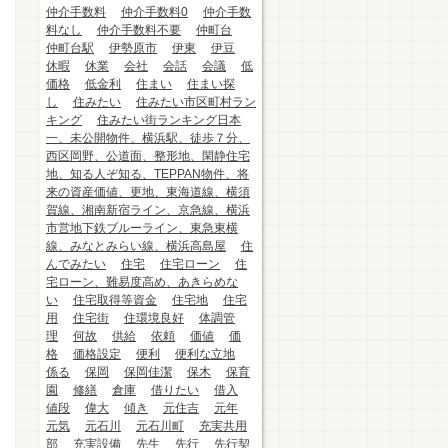
仲介手数料
仲介手数料0
仲介手数
料なし
仲介手数料不要
仲町台
仲町台駅
伊勢原市
伊東
伊豆
休暇
休業
会社
会話
会議
低
価格
低金利
住まい
住まい探
し
住みたい
住みたい市区町村ラン
キング
住みたい街ランキング日本
一、未公開物件、横浜駅、徒歩７分、
西区岡野、公道面、整形地、閑静住宅
地、知る人ぞ知る、TEPPAN物件、将
来の資産価値、更地、東海道線、横須
賀線、湘南新宿ライン、京急線、横浜
市営地下鉄ブルーライン、東急東横
線、みなとみらい線、横浜高島屋
住
んでみたい
住宅
住宅ローン
住
宅ローン、難易度高め、あきらめな
い
住宅取得等資金
住宅地
住宅
用
住宅街
住環境良好
体調管
理
何故
供給
依頼
価値
価
格
価格設定
便利
便利な立地
係る
保岡
保岡佳潔
保木
保育
園
修繕
倉庫
借りたい
借入
値段
偉大
傾き
元住吉
元年
元気
元石川
元石川町
充実共用
部
充実設備
先生
先行
先行契