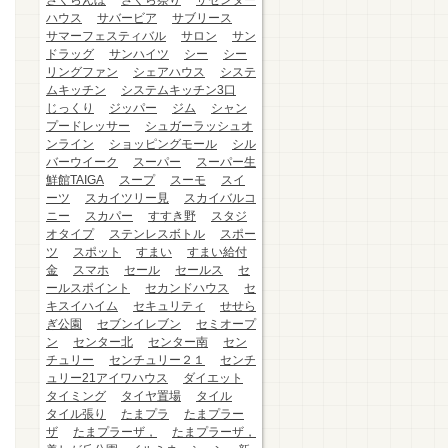
さくらんぼ
さくら祭り
ザセンター
ハウス
サバービア
サブリース
サマーフェスティバル
サロン
サン
ドラッグ
サンハイツ
シー
シー
リングファン
シェアハウス
システ
ムキッチン
システムキッチン3口
じっくり
ジッパー
ジム
シャン
プードレッサー
シュガーラッシュオ
ンライン
ショッピングモール
シル
バーウイーク
スーパー
スーパー生
鮮館TAIGA
スープ
スーモ
スイ
ーツ
スカイツリー見
スカイバルコ
ニー
スカパー
すすき野
スタジ
オタイプ
ステンレスボトル
スポー
ツ
スポット
すまい
すまい給付
金
スマホ
セール
セールス
セ
ールスポイント
セカンドハウス
セ
キスイハイム
セキュリティ
せせら
ぎ公園
セブンイレブン
セミオープ
ン
センター北
センター南
セン
チュリー
センチュリー２１
センチ
ュリー21アイワハウス
ダイエット
タイミング
タイヤ置場
タイル
タイル張り
たまプラ
たまプラー
ザ
たまプラーザ，
たまプラーザ，