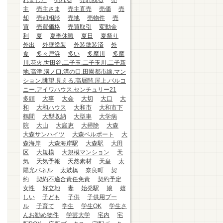
れました
売れる
売れ残る
売
主
売主さま
売主直売
売価
売
却
売却相談
売地
売物件
売
買
売買価格
売買取引
変動金
利
夏
夏季休暇
夏日
夏祭り
外出
外壁塗装
外装塗装済
外
食
多々戸浜
多い
多摩川
多摩
川.花火.世田谷.二子玉.二子玉川.二子新
地.高津.溝ノ口.溝の口.田園都市線.マン
ション.眺望.見える.高層階.屋上.バルコ
ニー.アイワハウス.センチュリー21
多頭
大事
大会
大切
大口
大
和
大和ハウス
大和市
大和市下
鶴間
大型収納
大型車
大学病
院
大山
大庭恵
大掃除
大森
大森サンハイツ
大森ベルポート
大
森海岸
大森海岸駅
大森駅
大田
区
大規模
大規模マンション
天
気
天気予報
天然素材
天皇
太
陽光パネル
太鼓橋
奈良町
契
約
契約不適合責任免責
契約予定
女性
好立地
妻
始発駅
娘
嬉
しい
子ども
子供
子供用プー
ル
子育て
学生
学生OK
学生さ
んお勧め物件
学芸大学
宅内
宅