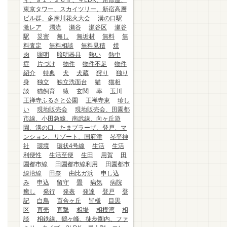
ィ、９１．２６㎡、４LDK、角部屋、
東京タワー、スカイツリー、新宿高層
ビル群、多摩川花火大会
溝の口駅
激レア
濁流
瀬谷
瀬谷区
瀬谷
駅
災害
無し
無垢材
無料
無
料査定
無料相談
無料見積
焼
肉
照明
照明器具
熱い
熱中
症
片づけ
物件
物件不足
物件
紹介
特典
犬
犬蔵
狩り
独り
身
独立
独立洗面台
猫
猫相
談
猫飼育
猿
玄関
率
玉川
王禅寺ふるさと公園
王禅寺東
珍し
い
現地販売会
現地販売会、田園都
市線、小田急線、南武線、向ヶ丘遊
園、溝の口、たまプラーザ、登戸、マ
ンション、リゾート、国府津
琴平神
社
環境
環状4号線
生活
生活
利便性
生活至便
生田
用賀
田
園都市線
田園都市線利用
田園都市
線沿線
田奈
由比ガ浜
申し込
み
申込
留守
畳
病気
病院
癒し
発行
発表
発達
登戸
登
記
白鳥
百合ヶ丘
皆様
目黒
区
直売
直撃
相場
相模湾
相
談
相鉄線、鶴ヶ峰、徒歩圏内、ファ