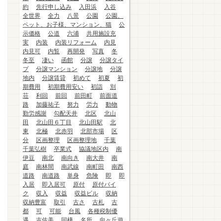
約
先行申し込み
入田浜
入谷
全世界
全力
八景
公園
公園、
ペット、お子様、マンション、猫
公
示価格
公道
六浦
共用施設充
実
内装
内装リフォーム
内見
内見可
内覧
再開発
写真
冬
冬至
凄い
函館
分譲
分譲タイ
プ
分譲マンション
分譲地
分譲
地内
分譲賃貸
初めて
初夏
初
期費用
初期費用安い
初詣
別
荘
利回
前回
前田町
前面道
路
加藤祐子
努力
労力
動物
勤労感謝
勾配天井
北区
北山
田
北山田６丁目
北山田駅
北
東
北極
北赤羽
北部市場
区
分
区画整理
区画整理地
千葉
千葉弘樹
卒業式
協議地区内
南
伊豆
南北
南向き
南大井
南
庭
南林間
南武線
南町田
南西
道路
南道路
単身
危険
即
即
入居
即入居可
原付
原付バイ
ク
収入
収益
収益ビル
収納
収納豊富
取引
古さ
古札
古
都
可
可能
台風
各種税制優
遇
吉佐美
同棲
名所
向ヶ丘遊