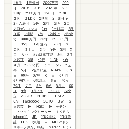
1番手
1種低層
2000万円
200
坪
2018
2019
2021年
２１
21帖
2500万円
290円
２DK
２Ｋ
２LDK
2世帯
2世帯住宅
2人入居可
2分
2割
２匹
2口
２口ガスコンロ
2台
2台駐車
2種
住居
2週間
2階
2階以上
2階建
て
3000万円
30坪
35
35周
年
35年
35年返済
390円
３Ｌ
ＤＫ
３丁目
３位
3分
3割
3
口
３台
３台駐車可能
3年
3月
入居可
3階
40坪
4LDK
4台
４月
5280万円
５５
５G
5世
帯
5分
5階角部屋
6.89％
６０
㎡
60坪
67坪
６丁目
6万円
6万円以下
6帖以上
６日
70㎡
70坪
７日
8台
8帖
8月末
99
坪
9台
9月上旬
a-nation
AI査
定
ALSOK
BUBBLE
CATV
CM
Facebook
GOTO
ＧＷ
Ｇ
Ｗ営業
IH
IH2口
IHキッチン
ＩＨクッキングヒーター
ＩＫＥＡ
iphone11
JR
JR埼京線
JR横浜
線
LDK
l気候
㎡
MEGAドン・
キホーテ東名川崎店
Merengue（メ