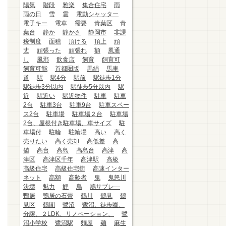
陽気
階段
雅楽
集合住宅
雨
雨の日
雪
雲
電動シャッター
電子キー
電車
需要
青葉区
青
葉台
静か
静かさ
静岡市
非課
税制度
面積
頂ける
頂上
頑
丈
頑張った
頑張れ
額
風通
し
風邪
飲食店
飼育
飼育可
飼育可能
首都圏版
馬絹
馬車
道
駅
駅4分
駅前
駅徒歩1分
駅徒歩3分以内
駅徒歩5分以内
駅
近
駅近い
駅近物件
駐車
駐車
2台
駐車3台
駐車9台
駐車スペー
ス2台
駐車場
駐車場２台
駐車場
2台、屋根付き駐車場、車サイズ
駐
車場付
駐輪
駐輪場
高い
高く
売りたい
高く売却
高低差
高
値
高台
高島
高島台
高津
高
津区
高津区千年
高津駅
高級
高級住宅
高級住宅街
高速インター
ネット
高額
高齢者
鬼
鬼怒川
決壊
魅力
鯉
鳥
鳩サブレ―
鴨居
鴨居の石畳
鶴川
鶴見
鶴
見区
鶴間
鷺沼
鷺沼、徒歩圏、
分譲、２LDK、リノベーション、
鷺
沼小学校
鷺沼駅
麵屋
麺
麻生