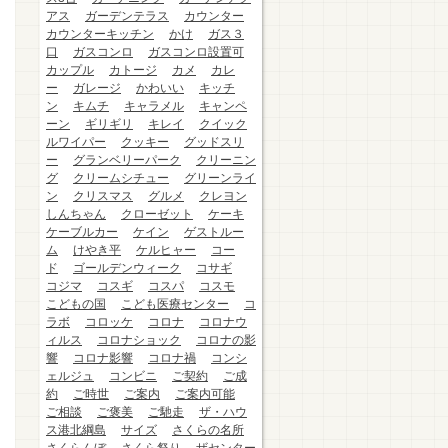
アス
ガーデンテラス
カウンター
カウンターキッチン
かけ
ガス３
口
ガスコンロ
ガスコンロ設置可
カップル
カトージ
カメ
カレ
ー
ガレージ
かわいい
キッチ
ン
キムチ
キャラメル
キャンペ
ーン
ギリギリ
キレイ
クイック
ルワイパー
クッキー
グッドスリ
ー
グランベリーパーク
クリーニン
グ
クリームシチュー
グリーンライ
ン
クリスマス
グルメ
クレヨン
しんちゃん
クローゼット
ケーキ
ケーブルカー
ケイン
ゲストルー
ム
けやき平
ケルヒャー
コー
ド
ゴールデンウィーク
コサギ
コジマ
コスギ
コスパ
コスモ
こどもの国
こども医療センター
コ
ラボ
コロッケ
コロナ
コロナウ
ィルス
コロナショック
コロナの影
響
コロナ影響
コロナ禍
コンシ
ェルジュ
コンビニ
ご契約
ご成
約
ご時世
ご案内
ご案内可能
ご相談
ご褒美
ご馳走
ザ・ハウ
ス港北綱島
サイズ
さくらの名所