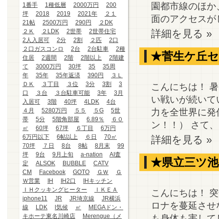
園都市線のほか
1番手
1種低層
2000万円
200
坪
2018
2019
2021年
２１
面のアクセスがし
21帖
2500万円
290円
２DK
２Ｋ
２LDK
2世帯
2世帯住宅
詳細を見る »
2人入居可
2分
2割
２匹
2口
２口ガスコンロ
2台
2台駐車
2種
★菅生ケ丘
住居
2週間
2階
2階以上
2階建
て
3000万円
30坪
35
35周
年
35年
35年返済
390円
３Ｌ
ＤＫ
３丁目
３位
3分
3割
3
こんにちは！ 
口
３台
３台駐車可能
3年
3月
い戦いが続いて
入居可
3階
40坪
4LDK
4台
力を全世界に発
４月
5280万円
５５
５G
5世
帯
5分
5階角部屋
6.89％
６０
ン！！） さて、
㎡
60坪
67坪
６丁目
6万円
6万円以下
6帖以上
６日
70㎡
詳細を見る »
70坪
７日
8台
8帖
8月末
99
坪
9台
9月上旬
a-nation
AI査
★県立三ツ池
定
ALSOK
BUBBLE
CATV
CM
Facebook
GOTO
ＧＷ
Ｇ
Ｗ営業
IH
IH2口
IHキッチン
ＩＨクッキングヒーター
ＩＫＥＡ
こんにちは！ 
iphone11
JR
JR埼京線
JR横浜
ロナを蔓延させ
線
LDK
l気候
㎡
MEGAドン・
キホーテ東名川崎店
Merengue（メ
も身体も害して