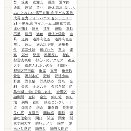
焚
退去
送迎会
通勤
通学路
通風
速完
造り
連休.高津.涼しい.
みなとみらい.第三京浜.娘.子ども.家族.
成長.全力.アイワハウス.センチュリー
21.不動産.家.マイホーム.田園都市線.
連休明け
連日
進学
運動
運動
不足
運用
過信
過信は禁物
道
具
道路
道路高低差
道路高低差
無し
遠出
適合証明書
適用要
件
遮音性能
選ばれた
選ぶ
避
難
郊外
部屋
部屋探し
都内
都営浅草線
都心へのアクセス
都立
大学
都筑ふれあいの丘
都筑区
都筑区荏田南
重厚
重説
重量鉄
骨造
野川本町
野球
野球少年
野生
野良猫
野菜炒め
野鳥
金
利
金沢
金沢八景
金沢八景，野
島公園，海の公園，釣り
金沢区
金
融機関
金額
金魚
釣り堀
釣り
場
釣堀
鉄町
鉄筋コンクリート
造
鉄骨造
鎌倉
鎌倉市
長期優
良住宅
長津田
開放感
閑静
閑
静な住宅街
間口
関係
関東
関
東学院大学
防犯カメラ
限界
陽
当たり良好
陽当り
陽当り良好