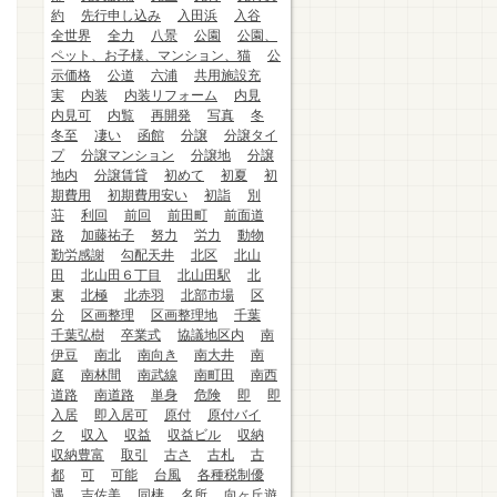
約
先行申し込み
入田浜
入谷
全世界
全力
八景
公園
公園、
ペット、お子様、マンション、猫
公
示価格
公道
六浦
共用施設充
実
内装
内装リフォーム
内見
内見可
内覧
再開発
写真
冬
冬至
凄い
函館
分譲
分譲タイ
プ
分譲マンション
分譲地
分譲
地内
分譲賃貸
初めて
初夏
初
期費用
初期費用安い
初詣
別
荘
利回
前回
前田町
前面道
路
加藤祐子
努力
労力
動物
勤労感謝
勾配天井
北区
北山
田
北山田６丁目
北山田駅
北
東
北極
北赤羽
北部市場
区
分
区画整理
区画整理地
千葉
千葉弘樹
卒業式
協議地区内
南
伊豆
南北
南向き
南大井
南
庭
南林間
南武線
南町田
南西
道路
南道路
単身
危険
即
即
入居
即入居可
原付
原付バイ
ク
収入
収益
収益ビル
収納
収納豊富
取引
古さ
古札
古
都
可
可能
台風
各種税制優
遇
吉佐美
同棲
名所
向ヶ丘遊