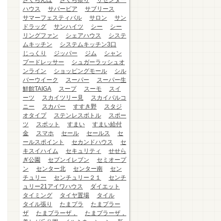
さくらんぼ
さくら祭り
ザセンター
ハウス
サバービア
サブリース
サマーフェスティバル
サロン
サン
ドラッグ
サンハイツ
シー
シー
リングファン
シェアハウス
システ
ムキッチン
システムキッチン3口
じっくり
ジッパー
ジム
シャン
プードレッサー
シュガーラッシュオ
ンライン
ショッピングモール
シル
バーウイーク
スーパー
スーパー生
鮮館TAIGA
スープ
スーモ
スイ
ーツ
スカイツリー見
スカイバルコ
ニー
スカパー
すすき野
スタジ
オタイプ
ステンレスボトル
スポー
ツ
スポット
すまい
すまい給付
金
スマホ
セール
セールス
セ
ールスポイント
セカンドハウス
セ
キスイハイム
セキュリティ
せせら
ぎ公園
セブンイレブン
セミオープ
ン
センター北
センター南
セン
チュリー
センチュリー２１
センチ
ュリー21アイワハウス
ダイエット
タイミング
タイヤ置場
タイル
タイル張り
たまプラ
たまプラー
ザ
たまプラーザ，
たまプラーザ，