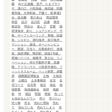
園
向ケ丘遊園、登戸、たまプラー
ザ、溝の口、小田急線、南武線、田園
都市線、大井町線、戸建て、駐車場2
台、徒歩圏
君の名は
周辺環境
和室
品川
品川区
品濃
商売
商店街
問合せ
喜んで
営業
国
府津海岸、釣り、ショアジギング、弓
角、サーフトローリング、青物、回遊
魚、シロギス、酒匂海岸、前川海岸、
マンション、築浅、オーシャンビュ
ー、眺望、日当り、出勤前釣行、漁場
前、国府津駅、鴨宮駅、国道1号線、
西湘バイパス、相模湾、富士山、リノ
ベーション、仲介手数料不要、高層
階、アイワハウス、小田原市酒匂、フ
ィットネスルーム、ペット飼育、床暖
房
国際園芸博覧会
土地
土地活
用
土曜日
土木事務所
在宅
在
宅ワーク
在宅率
地元
地名
地
域密着
地域連絡会
地球
地鎮
祭
坪
埋設
堅固
壁紙
売って
も住めるんだワン
売り
売りたい
売り物
売る
売れた理由
売れ
て
売れている
売れてしまう
売