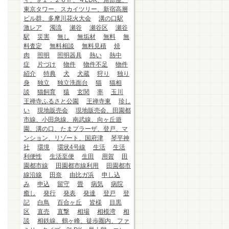
ィ、９１．２６㎡、４LDK、角部屋、
東京タワー、スカイツリー、新宿高層
ビル群、多摩川花火大会
溝の口駅
激レア
濁流
瀬谷
瀬谷区
瀬谷
駅
災害
無し
無垢材
無料
無
料査定
無料相談
無料見積
焼
肉
照明
照明器具
熱い
熱中
症
片づけ
物件
物件不足
物件
紹介
特典
犬
犬蔵
狩り
独り
身
独立
独立洗面台
猫
猫相
談
猫飼育
猿
玄関
率
玉川
王禅寺ふるさと公園
王禅寺東
珍し
い
現地販売会
現地販売会、田園都
市線、小田急線、南武線、向ヶ丘遊
園、溝の口、たまプラーザ、登戸、マ
ンション、リゾート、国府津
琴平神
社
環境
環状4号線
生活
生活
利便性
生活至便
生田
用賀
田
園都市線
田園都市線利用
田園都市
線沿線
田奈
由比ガ浜
申し込
み
申込
留守
畳
病気
病院
癒し
発行
発表
発達
登戸
登
記
白鳥
百合ヶ丘
皆様
目黒
区
直売
直撃
相場
相模湾
相
談
相鉄線、鶴ヶ峰、徒歩圏内、ファ