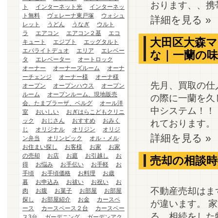
おります、、携帯
ト
インターネット光
インターネッ
ト無料
ヴェレーナ東戸塚
ウォシュ
詳細を見る »
レット
うどん
うなぎ
ウルト
ラ
エアコン
エアコン２基
エコ
大田区大森
キュート
エジプト
エッグタルト
エバライトデュオ
エリア
エレベー
な｜一蘭の
タ
エレベーター
オートロック
オーナー
オーナーズルーム
オーナ
ーチェンジ
オーナー様
オーナ様
先月、買取の仕
オープン
オープンハウス
オープン
ルーム
オープンルーム、現地販売
の際に一蘭を久
会、たまプラーザ、ベルグ
オール洋
中システム！！
室
おいしい
おぎはらこどもクリニ
ック
おじさん
おすすめ
おみく
れております。 コ
じ
オリジナル
オリジン
オリジ
詳細を見る »
ン弁当
オリンピック
オル・メル
お住まい探し
お客様
お家
お家
の売却
お店
お庭
お引越し
お
売却の相談時
得
お悩み
お手伝い
お手軽
お
手頃
お手頃価格
お料理
お歳
暮
お申込み
お祓い
お祝い
お
不動産売却はま
肉
お腹
お菓子
お部屋
お部屋
探し
お部屋紹介
お金
カースペ
が違います。 
ース
カースペース２台
カースペー
る、相続をした
ス3台
ガーデニング
ガーデンアク