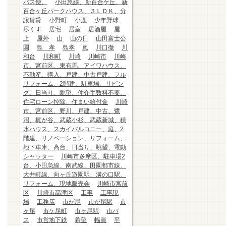
バス便、
小田急線、新百合ケ丘、新
百合ヶ丘パークハウス、３ＬＤＫ、分
譲賃貸
小野町
小鹿
少年野球
尽くす
居宅
居室
居酒屋
屋
上
屋外
山
山の日
山田富士公
園
島 孝
島孝
嵐
川口徹
川
和台
川和町
川崎
川崎市
川崎
市、宮前区、東有馬、アイワハウス、
不動産、購入、戸建、中古戸建、フル
リフォーム、2階建、駐車場、リビン
グ、日当り、眺望、仲介手数料不要、
住宅ローン控除、住まい給付金
川崎
市、宮前区、野川、戸建、中古、鷺
沼、梶が谷、武蔵小杉、武蔵新城、積
水ハウス、スカイバルコニー、庭、2
階建、リノベーション、リフォーム、
地下車庫、高台、日当り、眺望、電動
シャッター
川崎市多摩区、駐車場2
台、小田急線、南武線、田園都市線、
大井町線、向ヶ丘遊園駅、溝の口駅、
リフォーム、現地販売会
川崎市宮前
区
川崎市高津区
工事
工事現
場
工務店
市が尾
市が尾駅
市
ヶ尾
市ケ尾町
市ヶ尾駅
市バ
ス
市営地下鉄
希望
幅員
平