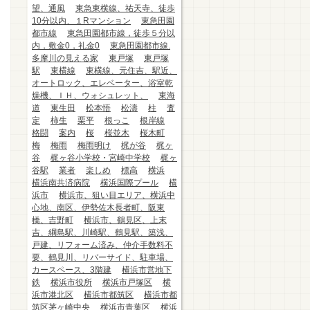
望、通風
東急東横線、祐天寺、徒歩
10分以内、１Rマンション
東急田園
都市線
東急田園都市線，徒歩５分以
内，敷金0，礼金0
東急田園都市線.
多摩川の見える家
東戸塚
東戸塚
駅
東横線
東横線、元住吉、駅近、
オートロック、エレベーター、浴室乾
燥機、ＩＨ、ウォシュレット、
東海
道
東生田
松本悟
松濤
柱
査
定
柿生
栗平
根っこ
根岸線
格闘
案内
桜
桜並木
桜木町
梅
梅雨
梅雨明け
梶が谷
梶ヶ
谷
梶ヶ谷小学校・宮崎中学校
梶ヶ
谷駅
業者
楽しめ
標高
横浜
横浜南共済病院
横浜国際プール
横
浜市
横浜市、狙い目エリア、横浜中
心地、南区、伊勢佐木長者町、阪東
橋、吉野町
横浜市、鶴見区、上末
吉、綱島駅、川崎駅、鶴見駅、築浅、
戸建、リフォーム済み、仲介手数料不
要、鶴見川、リバーサイド、駐車場、
カースペース、3階建
横浜市営地下
鉄
横浜市役所
横浜市戸塚区
横
浜市港北区
横浜市都筑区
横浜市都
筑区茅ヶ崎中央
横浜市青葉区
横浜