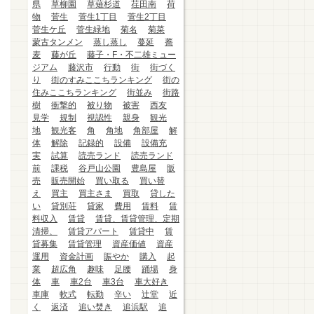
県
草柳園
草薙杉道
荏田南
荷
物
菅生
菅生1丁目
菅生2丁目
菅生ケ丘
菅生緑地
菊名
菊菜
蒙古タンメン
蒸し蒸し
蔓延
蕎
麦
藤が丘
藤子・F・不二雄ミュー
ジアム
藤沢市
行動
街
街づく
り
街のすみここちランキング
街の
住みここちランキング
街並み
街路
樹
衝撃的
被り物
被害
西友
見学
規制
視認性
親身
観光
地
観光客
角
角地
角部屋
解
体
解除
記録的
設備
設備充
実
試算
読売ランド
読売ランド
前
課税
谷戸山公園
豊島屋
販
売
販売開始
買い取る
買い替
え
買主
買主さま
買取
貸した
い
貸別荘
貸家
費用
賃料
賃
料収入
賃貸
賃貸、賃貸管理、定期
清掃、
賃貸アパート
賃貸中
賃
貸募集
賃貸管理
資産価値
資産
運用
資金計画
賑やか
購入
起
業
超広角
趣味
足腰
踊場
身
体
車
車2台
車3台
車大好き
車庫
軟式
転勤
辛い
辻堂
近
く
返済
追い焚き
追浜駅
追