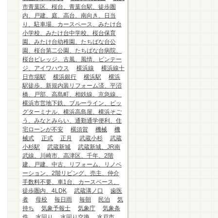
市青葉区、桜台、青葉台駅、徒歩圏
内、戸建、庭、高台、南向き、日当
り、駐車場、カースペース、みたけ台
小学校、みたけ台中学校、桜台保育
園、みたけ台幼稚園、たちばな台公
園、桜台第二公園、たちばな台病院、
桜台ビレッジ、古風、風情、ビンテー
ジ、アイワハウス
横浜線
横浜線十
日市場駅
横浜銀行
横浜駅
横浜
駅徒歩、新規内装リフォーム済、平沼
橋、戸部、高島町、相鉄線、京急線、
横浜市営地下鉄、ブルーライン、ビッ
グターミナル、横浜高島屋、横浜そご
う、みなとみらい、通勤通学便利、住
宅ローンが不安
横須賀
機械
機
械式
正式
正月
武蔵小杉
武蔵
小杉駅
武蔵新城
武蔵新城、JR南
武線、川崎市、高津区、千年、2階
建、戸建、中古、リフォーム、リノベ
ーション、2階リビング、売主、仲介
手数料不要、車1台、カースペース、
徒歩圏内、4LDK
武蔵溝ノ口
歯医
者
母校
毎日雨
毎朝
民泊
気
持ち
気象予報士
気象庁
気象条
件
水回り
水回り交換
水戸市