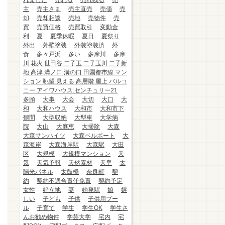
れました
売れる
売れ残る
売
主
売主さま
売主直売
売価
売
却
売却相談
売地
売物件
売
買
売買価格
売買取引
変動金
利
夏
夏季休暇
夏日
夏祭り
外出
外壁塗装
外装塗装済
外
食
多々戸浜
多い
多摩川
多摩
川.花火.世田谷.二子玉.二子玉川.二子新
地.高津.溝ノ口.溝の口.田園都市線.マン
ション.眺望.見える.高層階.屋上.バルコ
ニー.アイワハウス.センチュリー21
多頭
大事
大会
大切
大口
大
和
大和ハウス
大和市
大和市下
鶴間
大型収納
大型車
大学病
院
大山
大庭恵
大掃除
大森
大森サンハイツ
大森ベルポート
大
森海岸
大森海岸駅
大森駅
大田
区
大規模
大規模マンション
天
気
天気予報
天然素材
天皇
太
陽光パネル
太鼓橋
奈良町
契
約
契約不適合責任免責
契約予定
女性
好立地
妻
始発駅
娘
嬉
しい
子ども
子供
子供用プー
ル
子育て
学生
学生OK
学生さ
んお勧め物件
学芸大学
宅内
宅