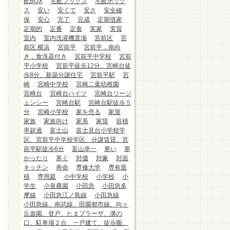
配BOX
宅配ブックス
宅配ボック
ス
安い
安くて
安さ
安全確
保
安心
完了
完成
定期借家
定期的
定番
定食
実家
実質
室内
室内洗濯機置場
宮前区
宮
前区.横浜
宮前平
宮前平，南向
き，食洗器付き
宮前平中学校
宮前
平小学校
宮前平徒歩12分、宮崎台徒
歩8分、新築分譲住宅
宮前平駅
宮
崎
宮崎中学校
宮崎二葉幼稚園
宮崎台
宮崎台ハイツ
宮崎台リージ
ェンシー
宮崎台駅
宮崎台駅徒歩５
分
宮崎小学校
家を売る
家屋
家族
家族向け
家系
家賃
容積
率超過
富士山
富士見台小学校学
区、宮前平中学校学区、分譲賃貸、宮
前平駅徒歩6分
富山幸一
寒い
寒
かったり
寒く
対価
対象
対面
キッチン
寿命
専修大学
専有面
積
専用庭
小中学校
小学校
小
学生
小泉農園
小田急
小田急多
摩線
小田急江ノ島線
小田急線
小田急線、南武線、田園都市線、向ヶ
丘遊園、登戸、たまプラーザ、溝の
口、駐車場２台、一戸建て、徒歩圏、