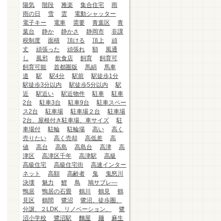
陽気
階段
雅楽
集合住宅
雨
雨の日
雪
雲
電動シャッター
電子キー
電車
需要
青葉区
青
葉台
静か
静かさ
静岡市
非課
税制度
面積
頂ける
頂上
頑
丈
頑張った
頑張れ
額
風通
し
風邪
飲食店
飼育
飼育可
飼育可能
首都圏版
馬絹
馬車
道
駅
駅4分
駅前
駅徒歩1分
駅徒歩3分以内
駅徒歩5分以内
駅
近
駅近い
駅近物件
駐車
駐車
2台
駐車3台
駐車9台
駐車スペー
ス2台
駐車場
駐車場２台
駐車場
2台、屋根付き駐車場、車サイズ
駐
車場付
駐輪
駐輪場
高い
高く
売りたい
高く売却
高低差
高
値
高台
高島
高島台
高津
高
津区
高津区千年
高津駅
高級
高級住宅
高級住宅街
高速インター
ネット
高額
高齢者
鬼
鬼怒川
決壊
魅力
鯉
鳥
鳩サブレ―
鴨居
鴨居の石畳
鶴川
鶴見
鶴
見区
鶴間
鷺沼
鷺沼、徒歩圏、
分譲、２LDK、リノベーション、
鷺
沼小学校
鷺沼駅
麵屋
麺
麻生