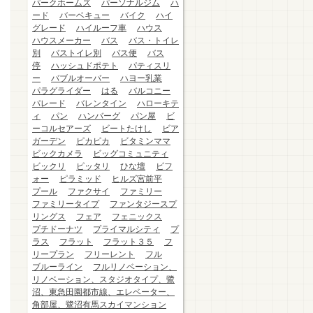
パークホームズ
パーソナルジム
ハ
ード
バーベキュー
バイク
ハイ
グレード
ハイルーフ車
ハウス
ハウスメーカー
バス
バス・トイレ
別
バストイレ別
バス便
バス
停
ハッシュドポテト
パティスリ
ー
バブルオーバー
ハヨー乳業
パラグライダー
はる
バルコニー
パレード
バレンタイン
ハローキテ
ィ
パン
ハンバーグ
パン屋
ビ
ーコルセアーズ
ビートたけし
ビア
ガーデン
ピカピカ
ビタミンママ
ビックカメラ
ビッグコミュニティ
ビックリ
ピッタリ
ひな壇
ビフ
ォー
ピラミッド
ヒルズ宮前平
プール
ファクサイ
ファミリー
ファミリータイプ
ファンタジースプ
リングス
フェア
フェニックス
プチドーナツ
プライマルシティ
プ
ラス
フラット
フラット３５
フ
リープラン
フリーレント
フル
ブルーライン
フルリノベーション、
リノベーション、スタジオタイプ、鷺
沼、東急田園都市線、エレベーター、
角部屋、鷺沼有馬スカイマンション