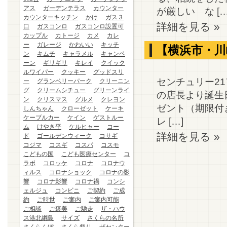
アス
ガーデンテラス
カウンター
が厳しい な […
カウンターキッチン
かけ
ガス３
詳細を見る »
口
ガスコンロ
ガスコンロ設置可
カップル
カトージ
カメ
カレ
ー
ガレージ
かわいい
キッチ
【横浜市・川
ン
キムチ
キャラメル
キャンペ
ーン
ギリギリ
キレイ
クイック
ルワイパー
クッキー
グッドスリ
センチュリー2
ー
グランベリーパーク
クリーニン
グ
クリームシチュー
グリーンライ
の店長より誕生日
ン
クリスマス
グルメ
クレヨン
ゼント（期限付き）
しんちゃん
クローゼット
ケーキ
ケーブルカー
ケイン
ゲストルー
レ […]
ム
けやき平
ケルヒャー
コー
詳細を見る »
ド
ゴールデンウィーク
コサギ
コジマ
コスギ
コスパ
コスモ
こどもの国
こども医療センター
コ
ラボ
コロッケ
コロナ
コロナウ
ィルス
コロナショック
コロナの影
響
コロナ影響
コロナ禍
コンシ
ェルジュ
コンビニ
ご契約
ご成
約
ご時世
ご案内
ご案内可能
ご相談
ご褒美
ご馳走
ザ・ハウ
ス港北綱島
サイズ
さくらの名所