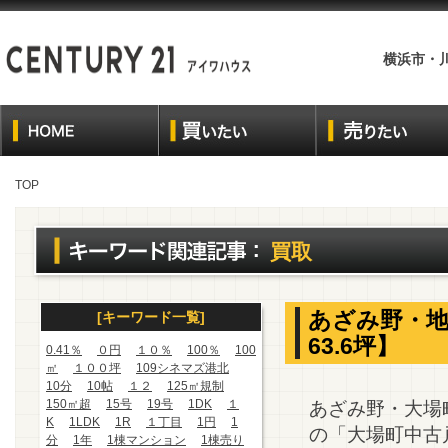
横浜市・
TOP
買取
あざみ野・地
[キーワード一覧]
63.6坪】
0.41％
０円
１０％
100％
100
㎡
１００坪
109シネマズ港北
10分
10帖
１２
125㎡規制
150㎡超
15号
19号
1DK
１
あざみ野・大場
K
1LDK
1R
１丁目
1円
1
の「大場町中古
分
1年
1棟マンション
1棟売り