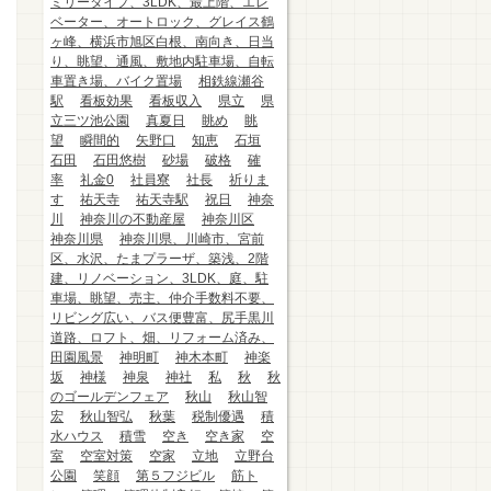
ミリータイプ、3LDK、最上階、エレ
ベーター、オートロック、グレイス鶴
ヶ峰、横浜市旭区白根、南向き、日当
り、眺望、通風、敷地内駐車場、自転
車置き場、バイク置場
相鉄線瀬谷
駅
看板効果
看板収入
県立
県
立三ツ池公園
真夏日
眺め
眺
望
瞬間的
矢野口
知恵
石垣
石田
石田悠樹
砂場
破格
確
率
礼金0
社員寮
社長
祈りま
す
祐天寺
祐天寺駅
祝日
神奈
川
神奈川の不動産屋
神奈川区
神奈川県
神奈川県、川崎市、宮前
区、水沢、たまプラーザ、築浅、2階
建、リノベーション、3LDK、庭、駐
車場、眺望、売主、仲介手数料不要、
リビング広い、バス便豊富、尻手黒川
道路、ロフト、畑、リフォーム済み、
田園風景
神明町
神木本町
神楽
坂
神様
神泉
神社
私
秋
秋
のゴールデンフェア
秋山
秋山智
宏
秋山智弘
秋葉
税制優遇
積
水ハウス
積雪
空き
空き家
空
室
空室対策
空家
立地
立野台
公園
笑顔
第５フジビル
筋ト