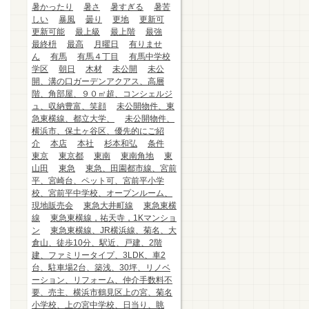
暑かったり
暑さ
暑すぎる
暑苦
しい
暴風
曇り
更地
更新可
更新可能
最上級
最上階
最強
最終枡
最高
月曜日
有りませ
ん
有馬
有馬４丁目
有馬中学校
学区
朝日
木材
未公開
未公
開、溝の口ガーデンアクアス、高層
階、角部屋、９０㎡超、コンシェルジ
ュ、収納豊富、笑顔
未公開物件、東
急東横線、都立大学、
未公開物件、
横浜市、保土ヶ谷区、優先的にご紹
介
本店
本社
杉本和弘
条件
東京
東京都
東南
東南角地
東
山田
東急
東急、田園都市線、宮前
平、宮崎台、ペット可、宮前平小学
校、宮前平中学校、オープンルーム、
現地販売会
東急大井町線
東急東横
線
東急東横線，祐天寺，1Kマンショ
ン
東急東横線、JR横浜線、菊名、大
倉山、徒歩10分、駅近、戸建、2階
建、ファミリータイプ、3LDK、車2
台、駐車場2台、築浅、30坪、リノベ
ーション、リフォーム、仲介手数料不
要、売主、横浜市鶴見区上の宮、菊名
小学校、上の宮中学校、日当り、眺