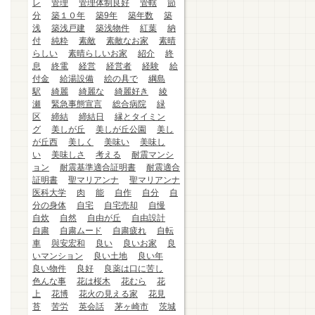
レ
管理
管理体制良好
管轄
節
分
築１０年
築9年
築年数
築
浅
築浅戸建
築浅物件
紅葉
納
付
純粋
素敵
素敵なお家
素晴
らしい
素晴らしいお家
紹介
終
息
終電
経営
経営者
経験
給
付金
給湯設備
絵の具で
綱島
駅
綺麗
綺麗な
綺麗好き
綾
瀬
緊急事態宣言
総合病院
緑
区
締結
締結日
縁とタイミン
グ
美しが丘
美しが丘公園
美し
が丘西
美しく
美味い
美味し
い
美味しさ
考える
耐震マンシ
ョン
耐震基準適合証明書
耐震適合
証明書
聖マリアンナ
聖マリアンナ
医科大学
肉
能
自作
自分
自
分の身体
自宅
自宅売却
自慢
自炊
自然
自由が丘
自由設計
自粛
自粛ムード
自粛疲れ
自転
車
與安宏和
良い
良いお家
良
いマンション
良い土地
良い年
良い物件
良好
良薬は口に苦し
色んな事
花は桜木
花むら
花
上
花博
花火の見える家
花見
苔
苦労
英会話
茅ヶ崎市
茨城