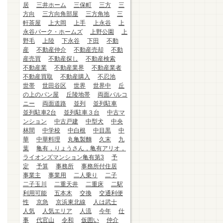
居
三井ホーム
三保町
三方
三
方向
三方向角部屋
三方角地
三
軒茶屋
上大岡
上手
上永谷
上
永谷パーク・ホームズ
上野公園
上
野毛
上陸
下永谷
下田
不動
産
不動産仲介
不動産売却
不動
産売買
不動産探し
不動産検索
不動産業
不動産業界
不動産業者
不動産買取
不動産購入
不忍池
世帯
世田谷区
世界
世界中
丘
の上のパン屋
丘陵地帯
両面バルコ
ニー
両面道路
並列
並列駐車
並列駐車2台
並列駐車３台
中古マ
ンション
中古戸建
中型犬
中央
林間
中学校
中白根
中目黒
中
華
中華料理
丸亀製麵
久末
九
葉
亀有，りょうさん，亀有アリオ，
ライオンズマンション亀有第3
予
定
予算
事務所
事務所付住居
事業主
事業用
二人乗り
二子
二子玉川
二重天井
二重床
二駅
利用可能
五本木
交換
交通利便
性
京急
京浜東北線
人は武士
人気
人気エリア
人流
今年
仕
事
代官山
令和
仮囲い
仲介