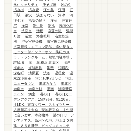
永住クォリティ
汐そば屋
汐のや
汚水桝
汚水管
江の島
江田
江
田駅
汲沢
決まらない
河津
河
津七滝
治安の良さ
注意
注文住
宅
洋室
洗い物
洗礼
洗面化粧
台
洗面台
活用
浄蓮の滝
浮間
舟渡
浴室
浴室乾燥
浴室乾燥
機
浴室室乾燥機
浴室換気乾燥機
浴室新規，エアコン新品，追い焚き，
モニター付インターホン，防犯カメ
ラ，トランクルーム，敷地内駐車場，
駐輪場
海
海.横浜.青葉区
海岸
海老名
海鮮料理
消毒
消費税
深谷町
清掃夏
渋谷
温暖化
温
水洗浄便座
港北TOKYU S.C
港北
ニュータウン
港北みなも
港北区
港南台
港南台駅
湘南
湘南新宿
ライン
満室
溝の口
溝の口ガー
デンアクアス、15階部分、91.26㎡、
４LDK、東京タワー、スカイツリー、
多摩川花火大会、現地販売会、まだ間
に合います、本命物件
溝の口ガーデ
ンアクアス、高津区久地、地上２０階
建、８５５世帯、ビッグコミュニテ