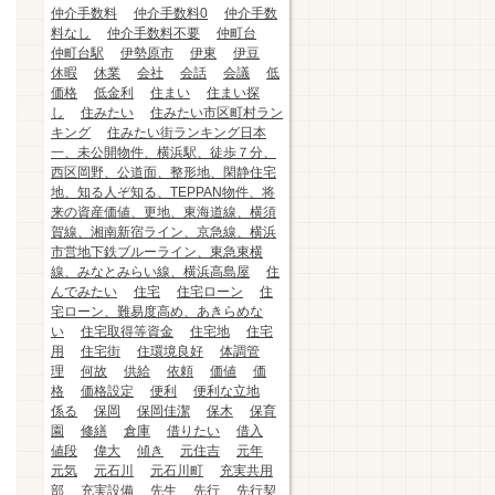
仲介手数料
仲介手数料0
仲介手数
料なし
仲介手数料不要
仲町台
仲町台駅
伊勢原市
伊東
伊豆
休暇
休業
会社
会話
会議
低
価格
低金利
住まい
住まい探
し
住みたい
住みたい市区町村ラン
キング
住みたい街ランキング日本
一、未公開物件、横浜駅、徒歩７分、
西区岡野、公道面、整形地、閑静住宅
地、知る人ぞ知る、TEPPAN物件、将
来の資産価値、更地、東海道線、横須
賀線、湘南新宿ライン、京急線、横浜
市営地下鉄ブルーライン、東急東横
線、みなとみらい線、横浜高島屋
住
んでみたい
住宅
住宅ローン
住
宅ローン、難易度高め、あきらめな
い
住宅取得等資金
住宅地
住宅
用
住宅街
住環境良好
体調管
理
何故
供給
依頼
価値
価
格
価格設定
便利
便利な立地
係る
保岡
保岡佳潔
保木
保育
園
修繕
倉庫
借りたい
借入
値段
偉大
傾き
元住吉
元年
元気
元石川
元石川町
充実共用
部
充実設備
先生
先行
先行契