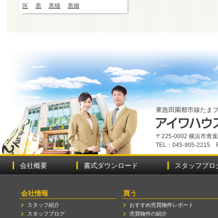
区
黒
黒猫
黒畑
東急田園都市線たま
〒225-0002 横浜市
TEL：045-905-2215 
会社概要
書式ダウンロード
スタッフブロ
会社情報
買う
スタッフ紹介
おすすめ売買物件レポート
スタッフブログ
売買物件の紹介