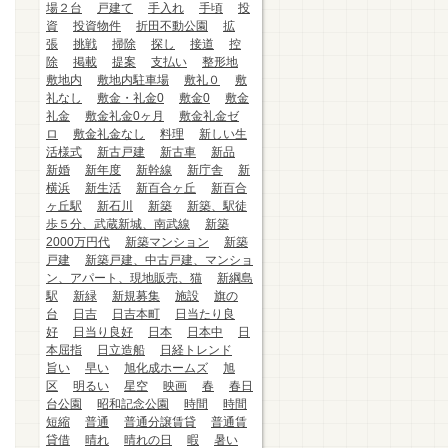
場２台
戸建て
手入れ
手頃
投
資
投資物件
折田不動公園
拡
張
挑戦
掃除
探し
接道
控
除
掲載
提案
支払い
整形地
敷地内
敷地内駐車場
敷礼０
敷
礼なし
敷金・礼金0
敷金0
敷金
礼金
敷金礼金0ヶ月
敷金礼金ゼ
ロ
敷金礼金なし
料理
新しい生
活様式
新古戸建
新古車
新品
新婚
新年度
新幹線
新庁舎
新
横浜
新生活
新百合ヶ丘
新百合
ヶ丘駅
新石川
新築
新築、駅徒
歩５分、武蔵新城、南武線
新築
2000万円代
新築マンション
新築
戸建
新築戸建、中古戸建、マンショ
ン、アパート、現地販売、猫
新綱島
駅
新緑
新規募集
施設
旗の
台
日吉
日吉本町
日当たり良
好
日当り良好
日本
日本中
日
本屈指
日立造船
日経トレンド
旨い
早い
旭化成ホームズ
旭
区
明るい
星空
映画
春
春日
台公園
昭和記念公園
時間
時間
短縮
普通
普通分譲賃貸
普通賃
貸借
晴れ
晴れの日
暇
暑い