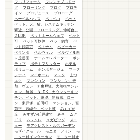
フルリフォーム
フレンチブルドッ
グ
フローリング
ブログ
プロテ
イン
プロデュース
プロローグ
ヘーベルハウス
ペコペコ
ペット
ペット、犬、猫、システムキッチン、
駅近、公園、フローリング、仲町台、
２LDK
ペットホームウェブ
ペット
可
ペット可物件
ペット飼育
ペ
ット飼育可
ベトナム
ベビーカー
ベランダ
ベルヴィル
ベルヴィル向
ヶ丘遊園
ホームエレベーター
ポジ
ティブ
ポテトフリッター
ホテル
ボリューム
ボンボヤージュ
マーク
シティ
マイホーム
マスク
まつ
エク
マンション
マンション、売
却、ヴェレーナ東戸塚、大規模マンシ
ョン、綺麗、３LDK、カウンターキッ
チン、ペット、眺望、開放感、ロー
ン、東戸塚、前田町
マンション、宮
前平、宮崎台、ペット可
みすずが
丘
みすずが丘戸建て
みそ
ムク
ドリ
ムレムレ
メガビッグ
メニ
ュー
モアクレストヒルズガーデン
モザイクモール
モニターフォン
モ
ニター付インターホン
モニター付オ