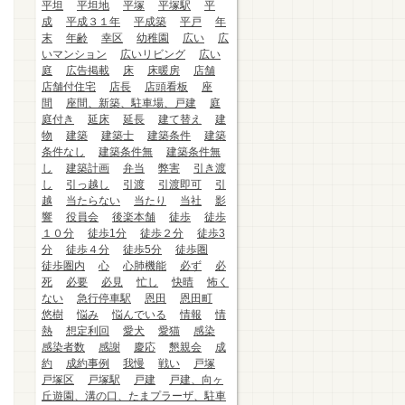
平坦
平坦地
平塚
平塚駅
平
成
平成３１年
平成築
平戸
年
末
年齢
幸区
幼稚園
広い
広
いマンション
広いリビング
広い
庭
広告掲載
床
床暖房
店舗
店舗付住宅
店長
店頭看板
座
間
座間、新築、駐車場、戸建
庭
庭付き
延床
延長
建て替え
建
物
建築
建築士
建築条件
建築
条件なし
建築条件無
建築条件無
し
建築計画
弁当
弊害
引き渡
し
引っ越し
引渡
引渡即可
引
越
当たらない
当たり
当社
影
響
役員会
後楽本舗
徒歩
徒歩
１０分
徒歩1分
徒歩２分
徒歩3
分
徒歩４分
徒歩5分
徒歩圏
徒歩圏内
心
心肺機能
必ず
必
死
必要
必見
忙し
快晴
怖く
ない
急行停車駅
恩田
恩田町
悠樹
悩み
悩んでいる
情報
情
熱
想定利回
愛犬
愛猫
感染
感染者数
感謝
慶応
懇親会
成
約
成約事例
我慢
戦い
戸塚
戸塚区
戸塚駅
戸建
戸建、向ヶ
丘遊園、溝の口、たまプラーザ、駐車