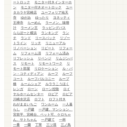
ートロック
モニター付きインターホ
ン
モニター付きオートロック
ユー
タカラヤ宮崎店
ユーフォリア祐天
寺
ゆがみ
ゆったり
ヨネッティ
王禅寺
らーめん
ラーメン、味噌
汁
ラーメン王
ラッピングバス
ららぽーと横浜
ランキング
ラン
チ
ランド
リースバック
リゾー
トライン
リッチ
リニューアル
リノベーション
リピート
リフォー
ム
リフォーム済
リフォーム済み
リフレッシュ
リベンジ
リムジンバ
ス
リモート
リモートワーク
リ
モート部屋
リロケーション
ル・パ
ン・コティディアン
ルーフ
ルーフ
コート
ルーフバルコニー
ループ
橋
ルームシェア
ルララこうほく
レンガ
ローン
ローン控除
ロイ
ヤルホームセンター
ロピア
ロピア
川崎水沢店
ロフト
ロフト付き
わがままいちご
ワンルーム
一人暮
らし
一戸建
一戸建、マンション、
宮前平、宮崎台、ペット可、ケロちゃ
ん、サトちゃん
一戸建て
一杯
一番
一蘭
丁寧
三ツ境
三ノ鳥