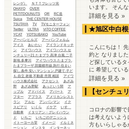
レンゲ）
ＮＴＴフレッツ光
います。 そんな
OHAYO
OVER
PETITDOUNUTS
QR
RC造
詳細を見る »
Suica
THE CENTER HOUSE
TSUTAYA
TV
TVモニターフォン
★旭区中白根
Twitter
ULTRA
ViTO COFFEE
YCAT
YOTSUBAKO
YouTube
アーバンヒルズ
アーバンフォルム
アイス
あいたい
アイランドキッチ
こんにちは！ 
ン
アイワハウス
アイワハウス.セ
約と なりまし
ンチュリー21.たまプラ.高津.台風.二子
新地.多摩川
アイワハウス.たまプラ.
ど探しているタ
たまプラーザ.田園都市線.急行.住まい
に 希望している予
探し.条件.安い.マンション.戸建て.子ど
も.自立.老後.不動産.売買.相談
アイワ
詳細を見る »
ハウス株式会社
アクセント
あざみ
野
あざみ野駅
あっという間
ア
【センチュリ
ップル
アドバイス
アパート
ア
フター
アプラス
アメリカンレスト
ラン
アルヒ
アンパンマン
イク
スピアリ
いくら
イケア
いすゞ
コロナの影響で
自動車
イタリアン・グレイハウン
は考えないよう
ド
いちご
いちごのデニッシュ
イトーヨーカ堂
イメージ
イルミネ
方もいらしゃる
ーション
インスタ
インターネッ