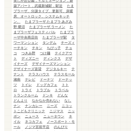
美しが丘公園，イルミネーション，新
築アパート，武蔵新城駅，駅近
たま
プラーザ、分譲タイプ、更新可、床暖
房、オートロック、システムキッチ
ン、
たまプラーザ.たまプラ.あざみ
野.鷺沼
たまプラーザ.ラーメン
た
まプラーザフェスティバル
たまプラ
ーザ中央商店街
たまプラーザ駅
タ
ワーマンション
タンデム
チーズィ
ーチキン
チキン
ちびっ子
チョ
コ
つきみ野
つけ麺
テイクアウ
ト
ディズニー
ディンクス
デザ
イナーズ
デザイナーズマンション
デザイナーズ賃貸
デジタルキー
テ
ナント
テラスハウス
テラスモール
湘南
テレビ
ドーナツ
ドーナッ
ツ
トイレ
ドッグカフェ
トト
ロ
トライ
トラブル
トラベル
トランクルーム
ドンキ
どんな
どんより
なかなか売れない
なし
ナン
ナンカレー
ニーズ
ニコッ
トこどもクリニック
ニジマス
ニッ
ポン
ニュース
ニュータウン
ネ
イル
ネコカフェ
ノースポート・モ
ール
ノジマ宮前平店
のんびり