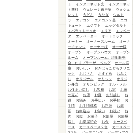
ト
インターネット光
インターネッ
ト無料
ヴェレーナ東戸塚
ウォシュ
レット
うどん
うなぎ
ウルト
ラ
エアコン
エアコン２基
エコ
キュート
エジプト
エッグタルト
エバライトデュオ
エリア
エレベー
タ
エレベーター
オートロック
オーナー
オーナーズルーム
オーナ
ーチェンジ
オーナー様
オーナ様
オープン
オープンハウス
オープン
ルーム
オープンルーム、現地販売
会、たまプラーザ、ベルグ
オール洋
室
おいしい
おぎはらこどもクリニ
ック
おじさん
おすすめ
おみく
じ
オリジナル
オリジン
オリジ
ン弁当
オリンピック
オル・メル
お住まい探し
お客様
お家
お家
の売却
お店
お庭
お引越し
お
得
お悩み
お手伝い
お手軽
お
手頃
お手頃価格
お料理
お歳
暮
お申込み
お祓い
お祝い
お
肉
お腹
お菓子
お部屋
お部屋
探し
お部屋紹介
お金
カースペ
ース
カースペース２台
カースペー
ス3台
ガーデニング
ガーデンアク