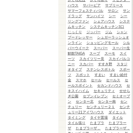
さくらんぼ
さくら祭り
ザセンター
ハウス
サバービア
サブリース
サマーフェスティバル
サロン
サン
ドラッグ
サンハイツ
シー
シー
リングファン
シェアハウス
システ
ムキッチン
システムキッチン3口
じっくり
ジッパー
ジム
シャン
プードレッサー
シュガーラッシュオ
ンライン
ショッピングモール
シル
バーウイーク
スーパー
スーパー生
鮮館TAIGA
スープ
スーモ
スイ
ーツ
スカイツリー見
スカイバルコ
ニー
スカパー
すすき野
スタジ
オタイプ
ステンレスボトル
スポー
ツ
スポット
すまい
すまい給付
金
スマホ
セール
セールス
セ
ールスポイント
セカンドハウス
セ
キスイハイム
セキュリティ
せせら
ぎ公園
セブンイレブン
セミオープ
ン
センター北
センター南
セン
チュリー
センチュリー２１
センチ
ュリー21アイワハウス
ダイエット
タイミング
タイヤ置場
タイル
タイル張り
たまプラ
たまプラー
ザ
たまプラーザ，
たまプラーザ，