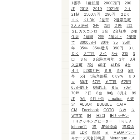
1番手
1種低層
2000万円
200
坪
2018
2019
2021年
２１
21帖
2500万円
290円
２DK
２Ｋ
２LDK
2世帯
2世帯住宅
2人入居可
2分
2割
２匹
2口
２口ガスコンロ
2台
2台駐車
2種
住居
2週間
2階
2階以上
2階建
て
3000万円
30坪
35
35周
年
35年
35年返済
390円
３Ｌ
ＤＫ
３丁目
３位
3分
3割
3
口
３台
３台駐車可能
3年
3月
入居可
3階
40坪
4LDK
4台
４月
5280万円
５５
５G
5世
帯
5分
5階角部屋
6.89％
６０
㎡
60坪
67坪
６丁目
6万円
6万円以下
6帖以上
６日
70㎡
70坪
７日
8台
8帖
8月末
99
坪
9台
9月上旬
a-nation
AI査
定
ALSOK
BUBBLE
CATV
CM
Facebook
GOTO
ＧＷ
Ｇ
Ｗ営業
IH
IH2口
IHキッチン
ＩＨクッキングヒーター
ＩＫＥＡ
iphone11
JR
JR埼京線
JR横浜
線
LDK
l気候
㎡
MEGAドン・
キホーテ東名川崎店
Merengue（メ