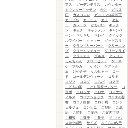
アス
ガーデンテラス
カウンター
カウンターキッチン
かけ
ガス３
口
ガスコンロ
ガスコンロ設置可
カップル
カトージ
カメ
カレ
ー
ガレージ
かわいい
キッチ
ン
キムチ
キャラメル
キャンペ
ーン
ギリギリ
キレイ
クイック
ルワイパー
クッキー
グッドスリ
ー
グランベリーパーク
クリーニン
グ
クリームシチュー
グリーンライ
ン
クリスマス
グルメ
クレヨン
しんちゃん
クローゼット
ケーキ
ケーブルカー
ケイン
ゲストルー
ム
けやき平
ケルヒャー
コー
ド
ゴールデンウィーク
コサギ
コジマ
コスギ
コスパ
コスモ
こどもの国
こども医療センター
コ
ラボ
コロッケ
コロナ
コロナウ
ィルス
コロナショック
コロナの影
響
コロナ影響
コロナ禍
コンシ
ェルジュ
コンビニ
ご契約
ご成
約
ご時世
ご案内
ご案内可能
ご相談
ご褒美
ご馳走
ザ・ハウ
ス港北綱島
サイズ
さくらの名所