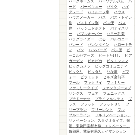
パークホームズ
パーソナルジム
ハ
ード
バーベキュー
バイク
ハイ
グレード
ハイルーフ車
ハウス
ハウスメーカー
バス
バス・トイレ
別
バストイレ別
バス便
バス
停
ハッシュドポテト
パティスリ
ー
バブルオーバー
ハヨー乳業
パラグライダー
はる
バルコニー
パレード
バレンタイン
ハローキテ
ィ
パン
ハンバーグ
パン屋
ビ
ーコルセアーズ
ビートたけし
ビア
ガーデン
ピカピカ
ビタミンママ
ビックカメラ
ビッグコミュニティ
ビックリ
ピッタリ
ひな壇
ビフ
ォー
ピラミッド
ヒルズ宮前平
プール
ファクサイ
ファミリー
ファミリータイプ
ファンタジースプ
リングス
フェア
フェニックス
プチドーナツ
プライマルシティ
プ
ラス
フラット
フラット３５
フ
リープラン
フリーレント
フル
ブルーライン
フルリノベーション、
リノベーション、スタジオタイプ、鷺
沼、東急田園都市線、エレベーター、
角部屋、鷺沼有馬スカイマンション