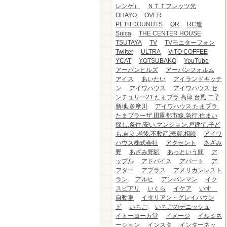
レンゲ）
ＮＴＴフレッツ光
OHAYO
OVER
PETITDOUNUTS
QR
RC造
Suica
THE CENTER HOUSE
TSUTAYA
TV
TVモニターフォン
Twitter
ULTRA
ViTO COFFEE
YCAT
YOTSUBAKO
YouTube
アーバンヒルズ
アーバンフォルム
アイス
あいたい
アイランドキッチ
ン
アイワハウス
アイワハウス.セ
ンチュリー21.たまプラ.高津.台風.二子
新地.多摩川
アイワハウス.たまプラ.
たまプラーザ.田園都市線.急行.住まい
探し.条件.安い.マンション.戸建て.子ど
も.自立.老後.不動産.売買.相談
アイワ
ハウス株式会社
アクセント
あざみ
野
あざみ野駅
あっという間
ア
ップル
アドバイス
アパート
ア
フター
アプラス
アメリカンレスト
ラン
アルヒ
アンパンマン
イク
スピアリ
いくら
イケア
いすゞ
自動車
イタリアン・グレイハウン
ド
いちご
いちごのデニッシュ
イトーヨーカ堂
イメージ
イルミネ
ーション
インスタ
インターネッ