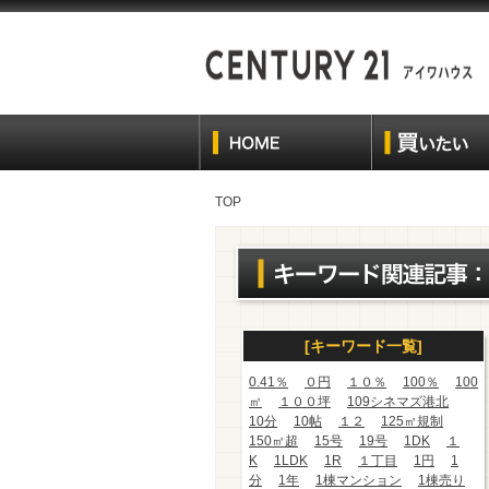
TOP
[キーワード一覧]
0.41％
０円
１０％
100％
100
㎡
１００坪
109シネマズ港北
10分
10帖
１２
125㎡規制
150㎡超
15号
19号
1DK
１
K
1LDK
1R
１丁目
1円
1
分
1年
1棟マンション
1棟売り