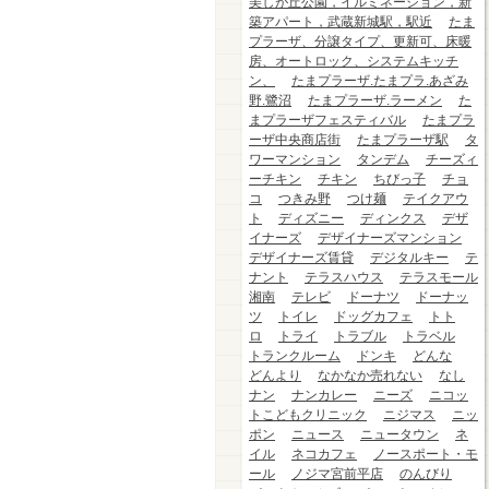
美しが丘公園，イルミネーション，新
築アパート，武蔵新城駅，駅近
たま
プラーザ、分譲タイプ、更新可、床暖
房、オートロック、システムキッチ
ン、
たまプラーザ.たまプラ.あざみ
野.鷺沼
たまプラーザ.ラーメン
た
まプラーザフェスティバル
たまプラ
ーザ中央商店街
たまプラーザ駅
タ
ワーマンション
タンデム
チーズィ
ーチキン
チキン
ちびっ子
チョ
コ
つきみ野
つけ麺
テイクアウ
ト
ディズニー
ディンクス
デザ
イナーズ
デザイナーズマンション
デザイナーズ賃貸
デジタルキー
テ
ナント
テラスハウス
テラスモール
湘南
テレビ
ドーナツ
ドーナッ
ツ
トイレ
ドッグカフェ
トト
ロ
トライ
トラブル
トラベル
トランクルーム
ドンキ
どんな
どんより
なかなか売れない
なし
ナン
ナンカレー
ニーズ
ニコッ
トこどもクリニック
ニジマス
ニッ
ポン
ニュース
ニュータウン
ネ
イル
ネコカフェ
ノースポート・モ
ール
ノジマ宮前平店
のんびり