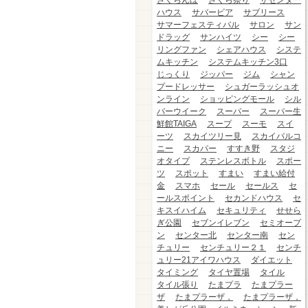
さくらんぼ
さくら祭り
ザセンター
ハウス
サバービア
サブリース
サマーフェスティバル
サロン
サン
ドラッグ
サンハイツ
シー
シー
リングファン
シェアハウス
システ
ムキッチン
システムキッチン3口
じっくり
ジッパー
ジム
シャン
プードレッサー
シュガーラッシュオ
ンライン
ショッピングモール
シル
バーウイーク
スーパー
スーパー生
鮮館TAIGA
スープ
スーモ
スイ
ーツ
スカイツリー見
スカイバルコ
ニー
スカパー
すすき野
スタジ
オタイプ
ステンレスボトル
スポー
ツ
スポット
すまい
すまい給付
金
スマホ
セール
セールス
セ
ールスポイント
セカンドハウス
セ
キスイハイム
セキュリティ
せせら
ぎ公園
セブンイレブン
セミオープ
ン
センター北
センター南
セン
チュリー
センチュリー２１
センチ
ュリー21アイワハウス
ダイエット
タイミング
タイヤ置場
タイル
タイル張り
たまプラ
たまプラー
ザ
たまプラーザ，
たまプラーザ，