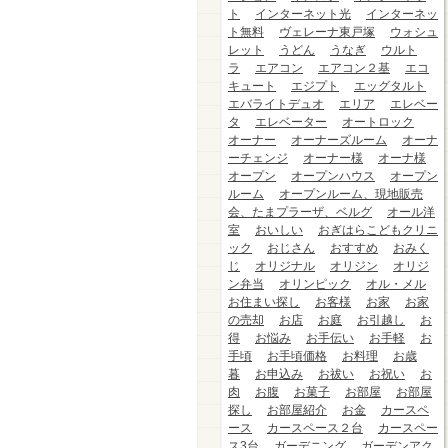
ト
インターネット光
インターネッ
ト無料
ヴェレーナ東戸塚
ウォシュ
レット
うどん
うなぎ
ウルト
ラ
エアコン
エアコン２基
エコ
キュート
エジプト
エッグタルト
エバライトデュオ
エリア
エレベー
タ
エレベーター
オートロック
オーナー
オーナーズルーム
オーナ
ーチェンジ
オーナー様
オーナ様
オープン
オープンハウス
オープン
ルーム
オープンルーム、現地販売
会、たまプラーザ、ベルグ
オール洋
室
おいしい
おぎはらこどもクリニ
ック
おじさん
おすすめ
おみく
じ
オリジナル
オリジン
オリジ
ン弁当
オリンピック
オル・メル
お住まい探し
お客様
お家
お家
の売却
お店
お庭
お引越し
お
得
お悩み
お手伝い
お手軽
お
手頃
お手頃価格
お料理
お歳
暮
お申込み
お祓い
お祝い
お
肉
お腹
お菓子
お部屋
お部屋
探し
お部屋紹介
お金
カースペ
ース
カースペース２台
カースペー
ス3台
ガーデニング
ガーデンアク