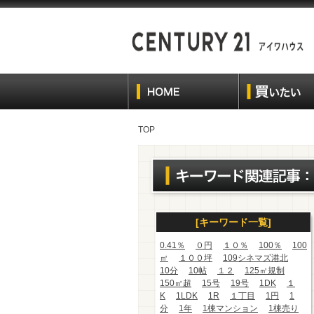
TOP
[キーワード一覧]
0.41％
０円
１０％
100％
100
㎡
１００坪
109シネマズ港北
10分
10帖
１２
125㎡規制
150㎡超
15号
19号
1DK
１
K
1LDK
1R
１丁目
1円
1
分
1年
1棟マンション
1棟売り