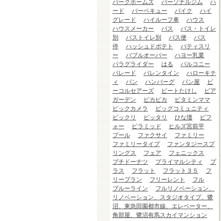
パークホームズ
パーソナルジム
ハ
ード
バーベキュー
バイク
ハイ
グレード
ハイルーフ車
ハウス
ハウスメーカー
バス
バス・トイレ
別
バストイレ別
バス便
バス
停
ハッシュドポテト
パティスリ
ー
バブルオーバー
ハヨー乳業
パラグライダー
はる
バルコニー
パレード
バレンタイン
ハローキテ
ィ
パン
ハンバーグ
パン屋
ビ
ーコルセアーズ
ビートたけし
ビア
ガーデン
ピカピカ
ビタミンママ
ビックカメラ
ビッグコミュニティ
ビックリ
ピッタリ
ひな壇
ビフ
ォー
ピラミッド
ヒルズ宮前平
プール
ファクサイ
ファミリー
ファミリータイプ
ファンタジースプ
リングス
フェア
フェニックス
プチドーナツ
プライマルシティ
プ
ラス
フラット
フラット３５
フ
リープラン
フリーレント
フル
ブルーライン
フルリノベーション、
リノベーション、スタジオタイプ、鷺
沼、東急田園都市線、エレベーター、
角部屋、鷺沼有馬スカイマンション