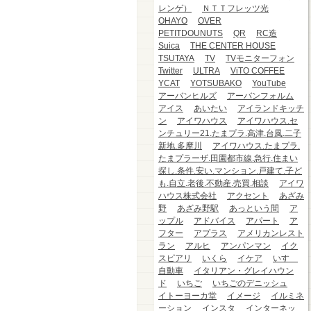
レンゲ）
ＮＴＴフレッツ光
OHAYO
OVER
PETITDOUNUTS
QR
RC造
Suica
THE CENTER HOUSE
TSUTAYA
TV
TVモニターフォン
Twitter
ULTRA
ViTO COFFEE
YCAT
YOTSUBAKO
YouTube
アーバンヒルズ
アーバンフォルム
アイス
あいたい
アイランドキッチ
ン
アイワハウス
アイワハウス.セ
ンチュリー21.たまプラ.高津.台風.二子
新地.多摩川
アイワハウス.たまプラ.
たまプラーザ.田園都市線.急行.住まい
探し.条件.安い.マンション.戸建て.子ど
も.自立.老後.不動産.売買.相談
アイワ
ハウス株式会社
アクセント
あざみ
野
あざみ野駅
あっという間
ア
ップル
アドバイス
アパート
ア
フター
アプラス
アメリカンレスト
ラン
アルヒ
アンパンマン
イク
スピアリ
いくら
イケア
いすゞ
自動車
イタリアン・グレイハウン
ド
いちご
いちごのデニッシュ
イトーヨーカ堂
イメージ
イルミネ
ーション
インスタ
インターネッ