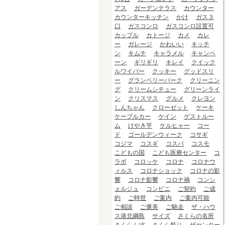
アス
ガーデンテラス
カウンター
カウンターキッチン
かけ
ガス３
口
ガスコンロ
ガスコンロ設置可
カップル
カトージ
カメ
カレ
ー
ガレージ
かわいい
キッチ
ン
キムチ
キャラメル
キャンペ
ーン
ギリギリ
キレイ
クイック
ルワイパー
クッキー
グッドスリ
ー
グランベリーパーク
クリーニン
グ
クリームシチュー
グリーンライ
ン
クリスマス
グルメ
クレヨン
しんちゃん
クローゼット
ケーキ
ケーブルカー
ケイン
ゲストルー
ム
けやき平
ケルヒャー
コー
ド
ゴールデンウィーク
コサギ
コジマ
コスギ
コスパ
コスモ
こどもの国
こども医療センター
コ
ラボ
コロッケ
コロナ
コロナウ
ィルス
コロナショック
コロナの影
響
コロナ影響
コロナ禍
コンシ
ェルジュ
コンビニ
ご契約
ご成
約
ご時世
ご案内
ご案内可能
ご相談
ご褒美
ご馳走
ザ・ハウ
ス港北綱島
サイズ
さくらの名所