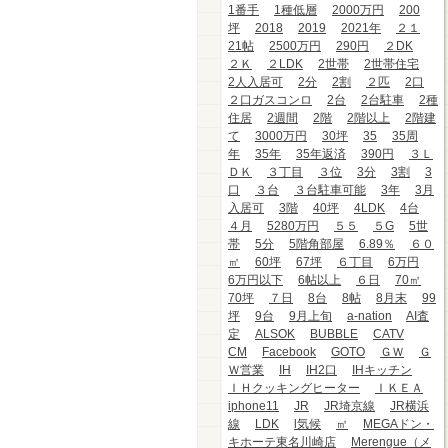
1番手
1種低層
2000万円
200
坪
2018
2019
2021年
２１
21帖
2500万円
290円
２DK
２Ｋ
２LDK
2世帯
2世帯住宅
2人入居可
2分
2割
２匹
2口
２口ガスコンロ
2台
2台駐車
2種
住居
2週間
2階
2階以上
2階建
て
3000万円
30坪
35
35周
年
35年
35年返済
390円
３Ｌ
ＤＫ
３丁目
３位
3分
3割
3
口
３台
３台駐車可能
3年
3月
入居可
3階
40坪
4LDK
4台
４月
5280万円
５５
５G
5世
帯
5分
5階角部屋
6.89％
６０
㎡
60坪
67坪
６丁目
6万円
6万円以下
6帖以上
６日
70㎡
70坪
７日
8台
8帖
8月末
99
坪
9台
9月上旬
a-nation
AI査
定
ALSOK
BUBBLE
CATV
CM
Facebook
GOTO
ＧＷ
Ｇ
Ｗ営業
IH
IH2口
IHキッチン
ＩＨクッキングヒーター
ＩＫＥＡ
iphone11
JR
JR埼京線
JR横浜
線
LDK
l気候
㎡
MEGAドン・
キホーテ東名川崎店
Merengue（メ