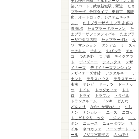
美しが丘公園，イルミネーション，新
築アパート，武蔵新城駅，駅近
たま
プラーザ、分譲タイプ、更新可、床暖
房、オートロック、システムキッチ
ン、
たまプラーザ.たまプラ.あざみ
野.鷺沼
たまプラーザ.ラーメン
た
まプラーザフェスティバル
たまプラ
ーザ中央商店街
たまプラーザ駅
タ
ワーマンション
タンデム
チーズィ
ーチキン
チキン
ちびっ子
チョ
コ
つきみ野
つけ麺
テイクアウ
ト
ディズニー
ディンクス
デザ
イナーズ
デザイナーズマンション
デザイナーズ賃貸
デジタルキー
テ
ナント
テラスハウス
テラスモール
湘南
テレビ
ドーナツ
ドーナッ
ツ
トイレ
ドッグカフェ
トト
ロ
トライ
トラブル
トラベル
トランクルーム
ドンキ
どんな
どんより
なかなか売れない
なし
ナン
ナンカレー
ニーズ
ニコッ
トこどもクリニック
ニジマス
ニッ
ポン
ニュース
ニュータウン
ネ
イル
ネコカフェ
ノースポート・モ
ール
ノジマ宮前平店
のんびり