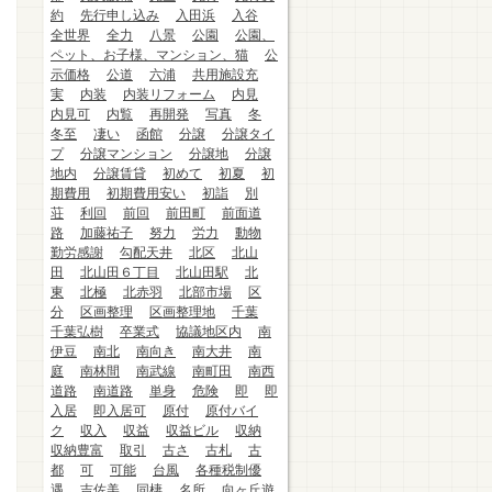
約
先行申し込み
入田浜
入谷
全世界
全力
八景
公園
公園、
ペット、お子様、マンション、猫
公
示価格
公道
六浦
共用施設充
実
内装
内装リフォーム
内見
内見可
内覧
再開発
写真
冬
冬至
凄い
函館
分譲
分譲タイ
プ
分譲マンション
分譲地
分譲
地内
分譲賃貸
初めて
初夏
初
期費用
初期費用安い
初詣
別
荘
利回
前回
前田町
前面道
路
加藤祐子
努力
労力
動物
勤労感謝
勾配天井
北区
北山
田
北山田６丁目
北山田駅
北
東
北極
北赤羽
北部市場
区
分
区画整理
区画整理地
千葉
千葉弘樹
卒業式
協議地区内
南
伊豆
南北
南向き
南大井
南
庭
南林間
南武線
南町田
南西
道路
南道路
単身
危険
即
即
入居
即入居可
原付
原付バイ
ク
収入
収益
収益ビル
収納
収納豊富
取引
古さ
古札
古
都
可
可能
台風
各種税制優
遇
吉佐美
同棲
名所
向ヶ丘遊