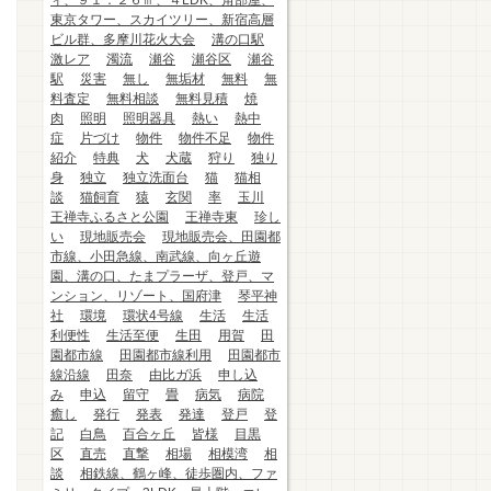
ィ、９１．２６㎡、４LDK、角部屋、
東京タワー、スカイツリー、新宿高層
ビル群、多摩川花火大会
溝の口駅
激レア
濁流
瀬谷
瀬谷区
瀬谷
駅
災害
無し
無垢材
無料
無
料査定
無料相談
無料見積
焼
肉
照明
照明器具
熱い
熱中
症
片づけ
物件
物件不足
物件
紹介
特典
犬
犬蔵
狩り
独り
身
独立
独立洗面台
猫
猫相
談
猫飼育
猿
玄関
率
玉川
王禅寺ふるさと公園
王禅寺東
珍し
い
現地販売会
現地販売会、田園都
市線、小田急線、南武線、向ヶ丘遊
園、溝の口、たまプラーザ、登戸、マ
ンション、リゾート、国府津
琴平神
社
環境
環状4号線
生活
生活
利便性
生活至便
生田
用賀
田
園都市線
田園都市線利用
田園都市
線沿線
田奈
由比ガ浜
申し込
み
申込
留守
畳
病気
病院
癒し
発行
発表
発達
登戸
登
記
白鳥
百合ヶ丘
皆様
目黒
区
直売
直撃
相場
相模湾
相
談
相鉄線、鶴ヶ峰、徒歩圏内、ファ