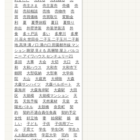
れました
売れる
売れ残る
売
主
売主さま
売主直売
売価
売
却
売却相談
売地
売物件
売
買
売買価格
売買取引
変動金
利
夏
夏季休暇
夏日
夏祭り
外出
外壁塗装
外装塗装済
外
食
多々戸浜
多い
多摩川
多摩
川.花火.世田谷.二子玉.二子玉川.二子新
地.高津.溝ノ口.溝の口.田園都市線.マン
ション.眺望.見える.高層階.屋上.バルコ
ニー.アイワハウス.センチュリー21
多頭
大事
大会
大切
大口
大
和
大和ハウス
大和市
大和市下
鶴間
大型収納
大型車
大学病
院
大山
大庭恵
大掃除
大森
大森サンハイツ
大森ベルポート
大
森海岸
大森海岸駅
大森駅
大田
区
大規模
大規模マンション
天
気
天気予報
天然素材
天皇
太
陽光パネル
太鼓橋
奈良町
契
約
契約不適合責任免責
契約予定
女性
好立地
妻
始発駅
娘
嬉
しい
子ども
子供
子供用プー
ル
子育て
学生
学生OK
学生さ
んお勧め物件
学芸大学
宅内
宅