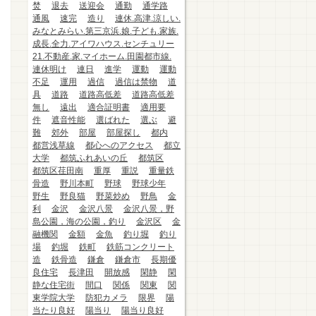
焚
退去
送迎会
通勤
通学路
通風
速完
造り
連休.高津.涼しい.
みなとみらい.第三京浜.娘.子ども.家族.
成長.全力.アイワハウス.センチュリー
21.不動産.家.マイホーム.田園都市線.
連休明け
連日
進学
運動
運動
不足
運用
過信
過信は禁物
道
具
道路
道路高低差
道路高低差
無し
遠出
適合証明書
適用要
件
遮音性能
選ばれた
選ぶ
避
難
郊外
部屋
部屋探し
都内
都営浅草線
都心へのアクセス
都立
大学
都筑ふれあいの丘
都筑区
都筑区荏田南
重厚
重説
重量鉄
骨造
野川本町
野球
野球少年
野生
野良猫
野菜炒め
野鳥
金
利
金沢
金沢八景
金沢八景，野
島公園，海の公園，釣り
金沢区
金
融機関
金額
金魚
釣り堀
釣り
場
釣堀
鉄町
鉄筋コンクリート
造
鉄骨造
鎌倉
鎌倉市
長期優
良住宅
長津田
開放感
閑静
閑
静な住宅街
間口
関係
関東
関
東学院大学
防犯カメラ
限界
陽
当たり良好
陽当り
陽当り良好