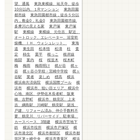
望、通風
東急東横線、祐天寺、徒歩
10分以内、１Rマンション
東急田園
都市線
東急田園都市線，徒歩５分以
内，敷金0，礼金0
東急田園都市線.
多摩川の見える家
東戸塚
東戸塚
駅
東横線
東横線、元住吉、駅近、
オートロック、エレベーター、浴室乾
燥機、ＩＨ、ウォシュレット、
東海
道
東生田
松本悟
松濤
柱
査
定
柿生
栗平
根っこ
根岸線
格闘
案内
桜
桜並木
桜木町
梅
梅雨
梅雨明け
梶が谷
梶ヶ
谷
梶ヶ谷小学校・宮崎中学校
梶ヶ
谷駅
業者
楽しめ
標高
横浜
横浜南共済病院
横浜国際プール
横
浜市
横浜市、狙い目エリア、横浜中
心地、南区、伊勢佐木長者町、阪東
橋、吉野町
横浜市、鶴見区、上末
吉、綱島駅、川崎駅、鶴見駅、築浅、
戸建、リフォーム済み、仲介手数料不
要、鶴見川、リバーサイド、駐車場、
カースペース、3階建
横浜市営地下
鉄
横浜市役所
横浜市戸塚区
横
浜市港北区
横浜市都筑区
横浜市都
筑区茅ヶ崎中央
横浜市青葉区
横浜