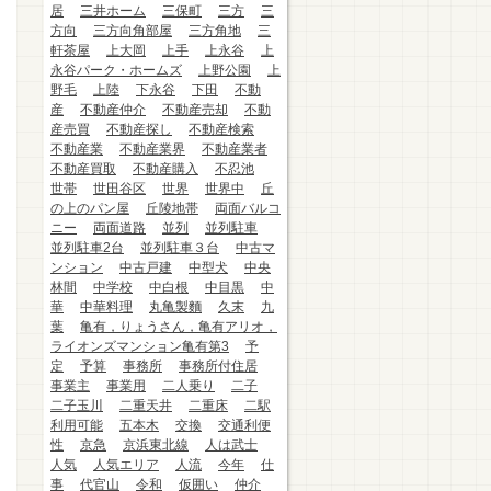
居
三井ホーム
三保町
三方
三
方向
三方向角部屋
三方角地
三
軒茶屋
上大岡
上手
上永谷
上
永谷パーク・ホームズ
上野公園
上
野毛
上陸
下永谷
下田
不動
産
不動産仲介
不動産売却
不動
産売買
不動産探し
不動産検索
不動産業
不動産業界
不動産業者
不動産買取
不動産購入
不忍池
世帯
世田谷区
世界
世界中
丘
の上のパン屋
丘陵地帯
両面バルコ
ニー
両面道路
並列
並列駐車
並列駐車2台
並列駐車３台
中古マ
ンション
中古戸建
中型犬
中央
林間
中学校
中白根
中目黒
中
華
中華料理
丸亀製麵
久末
九
葉
亀有，りょうさん，亀有アリオ，
ライオンズマンション亀有第3
予
定
予算
事務所
事務所付住居
事業主
事業用
二人乗り
二子
二子玉川
二重天井
二重床
二駅
利用可能
五本木
交換
交通利便
性
京急
京浜東北線
人は武士
人気
人気エリア
人流
今年
仕
事
代官山
令和
仮囲い
仲介