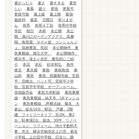
暑かったり
暑さ
暑すぎる
暑苦
しい
暴風
曇り
更地
更新可
更新可能
最上級
最上階
最強
最終枡
最高
月曜日
有りませ
ん
有馬
有馬４丁目
有馬中学校
学区
朝日
木材
未公開
未公
開、溝の口ガーデンアクアス、高層
階、角部屋、９０㎡超、コンシェルジ
ュ、収納豊富、笑顔
未公開物件、東
急東横線、都立大学、
未公開物件、
横浜市、保土ヶ谷区、優先的にご紹
介
本店
本社
杉本和弘
条件
東京
東京都
東南
東南角地
東
山田
東急
東急、田園都市線、宮前
平、宮崎台、ペット可、宮前平小学
校、宮前平中学校、オープンルーム、
現地販売会
東急大井町線
東急東横
線
東急東横線，祐天寺，1Kマンショ
ン
東急東横線、JR横浜線、菊名、大
倉山、徒歩10分、駅近、戸建、2階
建、ファミリータイプ、3LDK、車2
台、駐車場2台、築浅、30坪、リノベ
ーション、リフォーム、仲介手数料不
要、売主、横浜市鶴見区上の宮、菊名
小学校、上の宮中学校、日当り、眺