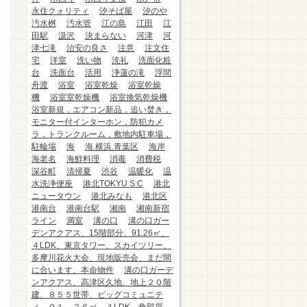
永住クォリティ
汐そば屋
汐のや
汚水桝
汚水管
江の島
江田
江
田駅
汲沢
決まらない
河津
河
津七滝
治安の良さ
注意
注文住
宅
洋室
洗い物
洗礼
洗面化粧
台
洗面台
活用
浄蓮の滝
浮間
舟渡
浴室
浴室乾燥
浴室乾燥
機
浴室室乾燥機
浴室換気乾燥機
浴室新規，エアコン新品，追い焚き，
モニター付インターホン，防犯カメ
ラ，トランクルーム，敷地内駐車場，
駐輪場
海
海.横浜.青葉区
海岸
海老名
海鮮料理
消毒
消費税
深谷町
清掃夏
渋谷
温暖化
温
水洗浄便座
港北TOKYU S.C
港北
ニュータウン
港北みなも
港北区
港南台
港南台駅
湘南
湘南新宿
ライン
満室
溝の口
溝の口ガー
デンアクアス、15階部分、91.26㎡、
４LDK、東京タワー、スカイツリー、
多摩川花火大会、現地販売会、まだ間
に合います、本命物件
溝の口ガーデ
ンアクアス、高津区久地、地上２０階
建、８５５世帯、ビッグコミュニテ