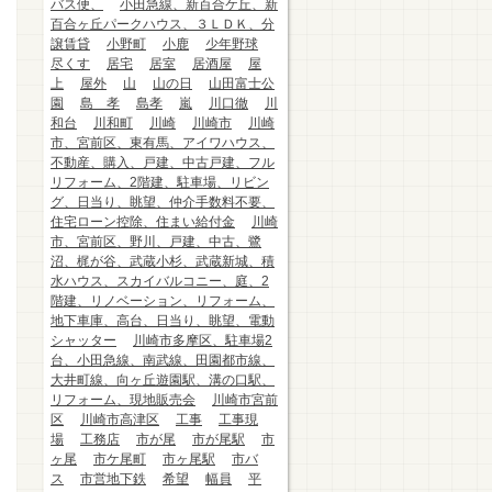
バス便、
小田急線、新百合ケ丘、新
百合ヶ丘パークハウス、３ＬＤＫ、分
譲賃貸
小野町
小鹿
少年野球
尽くす
居宅
居室
居酒屋
屋
上
屋外
山
山の日
山田富士公
園
島 孝
島孝
嵐
川口徹
川
和台
川和町
川崎
川崎市
川崎
市、宮前区、東有馬、アイワハウス、
不動産、購入、戸建、中古戸建、フル
リフォーム、2階建、駐車場、リビン
グ、日当り、眺望、仲介手数料不要、
住宅ローン控除、住まい給付金
川崎
市、宮前区、野川、戸建、中古、鷺
沼、梶が谷、武蔵小杉、武蔵新城、積
水ハウス、スカイバルコニー、庭、2
階建、リノベーション、リフォーム、
地下車庫、高台、日当り、眺望、電動
シャッター
川崎市多摩区、駐車場2
台、小田急線、南武線、田園都市線、
大井町線、向ヶ丘遊園駅、溝の口駅、
リフォーム、現地販売会
川崎市宮前
区
川崎市高津区
工事
工事現
場
工務店
市が尾
市が尾駅
市
ヶ尾
市ケ尾町
市ヶ尾駅
市バ
ス
市営地下鉄
希望
幅員
平