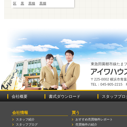
区
黒
黒猫
黒畑
東急田園都市線たま
〒225-0002 横浜市
TEL：045-905-2215 
会社概要
書式ダウンロード
スタッフブロ
会社情報
買う
スタッフ紹介
おすすめ売買物件レポート
スタッフブログ
売買物件の紹介