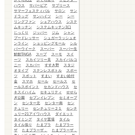
さくらんぼ
さくら祭り
ザセンター
ハウス
サバービア
サブリース
サマーフェスティバル
サロン
サン
ドラッグ
サンハイツ
シー
シー
リングファン
シェアハウス
システ
ムキッチン
システムキッチン3口
じっくり
ジッパー
ジム
シャン
プードレッサー
シュガーラッシュオ
ンライン
ショッピングモール
シル
バーウイーク
スーパー
スーパー生
鮮館TAIGA
スープ
スーモ
スイ
ーツ
スカイツリー見
スカイバルコ
ニー
スカパー
すすき野
スタジ
オタイプ
ステンレスボトル
スポー
ツ
スポット
すまい
すまい給付
金
スマホ
セール
セールス
セ
ールスポイント
セカンドハウス
セ
キスイハイム
セキュリティ
せせら
ぎ公園
セブンイレブン
セミオープ
ン
センター北
センター南
セン
チュリー
センチュリー２１
センチ
ュリー21アイワハウス
ダイエット
タイミング
タイヤ置場
タイル
タイル張り
たまプラ
たまプラー
ザ
たまプラーザ，
たまプラーザ，