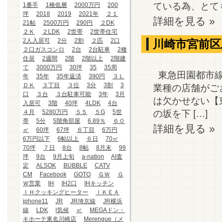
ている為、とても
1番手
1種低層
2000万円
200
坪
2018
2019
2021年
２１
詳細を見る »
21帖
2500万円
290円
２DK
２Ｋ
２LDK
2世帯
2世帯住宅
2人入居可
2分
2割
２匹
2口
川崎市宮前区
２口ガスコンロ
2台
2台駐車
2種
住居
2週間
2階
2階以上
2階建
て
3000万円
30坪
35
35周
東急田園都市線
年
35年
35年返済
390円
３Ｌ
ＤＫ
３丁目
３位
3分
3割
3
業種の店舗がご
口
３台
３台駐車可能
3年
3月
は欠かせない【
入居可
3階
40坪
4LDK
4台
の坂を下 […]
４月
5280万円
５５
５G
5世
帯
5分
5階角部屋
6.89％
６０
詳細を見る »
㎡
60坪
67坪
６丁目
6万円
6万円以下
6帖以上
６日
70㎡
70坪
７日
8台
8帖
8月末
99
坪
9台
9月上旬
a-nation
AI査
定
ALSOK
BUBBLE
CATV
CM
Facebook
GOTO
ＧＷ
Ｇ
Ｗ営業
IH
IH2口
IHキッチン
ＩＨクッキングヒーター
ＩＫＥＡ
iphone11
JR
JR埼京線
JR横浜
線
LDK
l気候
㎡
MEGAドン・
キホーテ東名川崎店
Merengue（メ