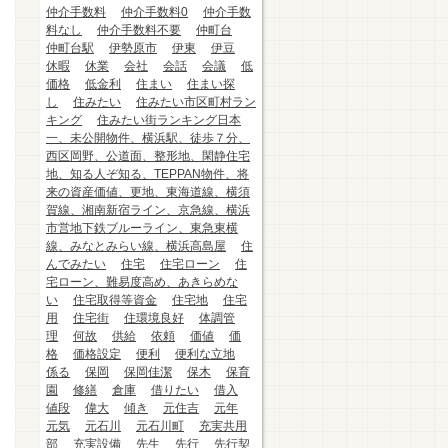
仲介手数料
仲介手数料0
仲介手数
料なし
仲介手数料不要
仲町台
仲町台駅
伊勢原市
伊東
伊豆
休暇
休業
会社
会話
会議
低
価格
低金利
住まい
住まい探
し
住みたい
住みたい市区町村ラン
キング
住みたい街ランキング日本
一、未公開物件、横浜駅、徒歩７分、
西区岡野、公道面、整形地、閑静住宅
地、知る人ぞ知る、TEPPAN物件、将
来の資産価値、更地、東海道線、横須
賀線、湘南新宿ライン、京急線、横浜
市営地下鉄ブルーライン、東急東横
線、みなとみらい線、横浜高島屋
住
んでみたい
住宅
住宅ローン
住
宅ローン、難易度高め、あきらめな
い
住宅取得等資金
住宅地
住宅
用
住宅街
住環境良好
体調管
理
何故
供給
依頼
価値
価
格
価格設定
便利
便利な立地
係る
保岡
保岡佳潔
保木
保育
園
修繕
倉庫
借りたい
借入
値段
偉大
傾き
元住吉
元年
元気
元石川
元石川町
充実共用
部
充実設備
先生
先行
先行契