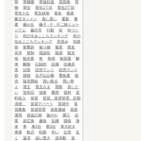
県
草柳園
草薙杉道
荏田南
荷
物
菅生
菅生1丁目
菅生2丁目
菅生ケ丘
菅生緑地
菊名
菊菜
蒙古タンメン
蒸し蒸し
蔓延
蕎
麦
藤が丘
藤子・F・不二雄ミュー
ジアム
藤沢市
行動
街
街づく
り
街のすみここちランキング
街の
住みここちランキング
街並み
街路
樹
衝撃的
被り物
被害
西友
見学
規制
視認性
親身
観光
地
観光客
角
角地
角部屋
解
体
解除
記録的
設備
設備充
実
試算
読売ランド
読売ランド
前
課税
谷戸山公園
豊島屋
販
売
販売開始
買い取る
買い替
え
買主
買主さま
買取
貸した
い
貸別荘
貸家
費用
賃料
賃
料収入
賃貸
賃貸、賃貸管理、定期
清掃、
賃貸アパート
賃貸中
賃
貸募集
賃貸管理
資産価値
資産
運用
資金計画
賑やか
購入
起
業
超広角
趣味
足腰
踊場
身
体
車
車2台
車3台
車大好き
車庫
軟式
転勤
辛い
辻堂
近
く
返済
追い焚き
追浜駅
追