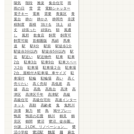
陽気
階段
雅楽
集合住宅
雨
雨の日
雪
雲
電動シャッター
電子キー
電車
需要
青葉区
青
葉台
静か
静かさ
静岡市
非課
税制度
面積
頂ける
頂上
頑
丈
頑張った
頑張れ
額
風通
し
風邪
飲食店
飼育
飼育可
飼育可能
首都圏版
馬絹
馬車
道
駅
駅4分
駅前
駅徒歩1分
駅徒歩3分以内
駅徒歩5分以内
駅
近
駅近い
駅近物件
駐車
駐車
2台
駐車3台
駐車9台
駐車スペー
ス2台
駐車場
駐車場２台
駐車場
2台、屋根付き駐車場、車サイズ
駐
車場付
駐輪
駐輪場
高い
高く
売りたい
高く売却
高低差
高
値
高台
高島
高島台
高津
高
津区
高津区千年
高津駅
高級
高級住宅
高級住宅街
高速インター
ネット
高額
高齢者
鬼
鬼怒川
決壊
魅力
鯉
鳥
鳩サブレ―
鴨居
鴨居の石畳
鶴川
鶴見
鶴
見区
鶴間
鷺沼
鷺沼、徒歩圏、
分譲、２LDK、リノベーション、
鷺
沼小学校
鷺沼駅
麵屋
麺
麻生