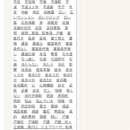
平坦
平坦地
平塚
平塚駅
平
成
平成３１年
平成築
平戸
年
末
年齢
幸区
幼稚園
広い
広
いマンション
広いリビング
広い
庭
広告掲載
床
床暖房
店舗
店舗付住宅
店長
店頭看板
座
間
座間、新築、駐車場、戸建
庭
庭付き
延床
延長
建て替え
建
物
建築
建築士
建築条件
建築
条件なし
建築条件無
建築条件無
し
建築計画
弁当
弊害
引き渡
し
引っ越し
引渡
引渡即可
引
越
当たらない
当たり
当社
影
響
役員会
後楽本舗
徒歩
徒歩
１０分
徒歩1分
徒歩２分
徒歩3
分
徒歩４分
徒歩5分
徒歩圏
徒歩圏内
心
心肺機能
必ず
必
死
必要
必見
忙し
快晴
怖く
ない
急行停車駅
恩田
恩田町
悠樹
悩み
悩んでいる
情報
情
熱
想定利回
愛犬
愛猫
感染
感染者数
感謝
慶応
懇親会
成
約
成約事例
我慢
戦い
戸塚
戸塚区
戸塚駅
戸建
戸建、向ヶ
丘遊園、溝の口、たまプラーザ、駐車