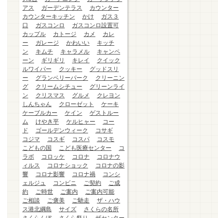
アス
ガーデンテラス
カウンター
カウンターキッチン
かけ
ガス３
口
ガスコンロ
ガスコンロ設置可
カップル
カトージ
カメ
カレ
ー
ガレージ
かわいい
キッチ
ン
キムチ
キャラメル
キャンペ
ーン
ギリギリ
キレイ
クイック
ルワイパー
クッキー
グッドスリ
ー
グランベリーパーク
クリーニン
グ
クリームシチュー
グリーンライ
ン
クリスマス
グルメ
クレヨン
しんちゃん
クローゼット
ケーキ
ケーブルカー
ケイン
ゲストルー
ム
けやき平
ケルヒャー
コー
ド
ゴールデンウィーク
コサギ
コジマ
コスギ
コスパ
コスモ
こどもの国
こども医療センター
コ
ラボ
コロッケ
コロナ
コロナウ
ィルス
コロナショック
コロナの影
響
コロナ影響
コロナ禍
コンシ
ェルジュ
コンビニ
ご契約
ご成
約
ご時世
ご案内
ご案内可能
ご相談
ご褒美
ご馳走
ザ・ハウ
ス港北綱島
サイズ
さくらの名所