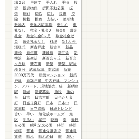
場２台
戸建て
手入れ
手頃
投
資
投資物件
折田不動公園
拡
張
挑戦
掃除
探し
接道
控
除
掲載
提案
支払い
整形地
敷地内
敷地内駐車場
敷礼０
敷
礼なし
敷金・礼金0
敷金0
敷金
礼金
敷金礼金0ヶ月
敷金礼金ゼ
ロ
敷金礼金なし
料理
新しい生
活様式
新古戸建
新古車
新品
新婚
新年度
新幹線
新庁舎
新
横浜
新生活
新百合ヶ丘
新百合
ヶ丘駅
新石川
新築
新築、駅徒
歩５分、武蔵新城、南武線
新築
2000万円代
新築マンション
新築
戸建
新築戸建、中古戸建、マンショ
ン、アパート、現地販売、猫
新綱島
駅
新緑
新規募集
施設
旗の
台
日吉
日吉本町
日当たり良
好
日当り良好
日本
日本中
日
本屈指
日立造船
日経トレンド
旨い
早い
旭化成ホームズ
旭
区
明るい
星空
映画
春
春日
台公園
昭和記念公園
時間
時間
短縮
普通
普通分譲賃貸
普通賃
貸借
晴れ
晴れの日
暇
暑い