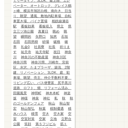
ミリータイプ、3LDK、最上階、エレ
ベーター、オートロック、グレイス鶴
ヶ峰、横浜市旭区白根、南向き、日当
り、眺望、通風、敷地内駐車場、自転
車置き場、バイク置場
相鉄線瀬谷
駅
看板効果
看板収入
県立
県
立三ツ池公園
真夏日
眺め
眺
望
瞬間的
矢野口
知恵
石垣
石田
石田悠樹
砂場
破格
確
率
礼金0
社員寮
社長
祈りま
す
祐天寺
祐天寺駅
祝日
神奈
川
神奈川の不動産屋
神奈川区
神奈川県
神奈川県、川崎市、宮前
区、水沢、たまプラーザ、築浅、2階
建、リノベーション、3LDK、庭、駐
車場、眺望、売主、仲介手数料不要、
リビング広い、バス便豊富、尻手黒川
道路、ロフト、畑、リフォーム済み、
田園風景
神明町
神木本町
神楽
坂
神様
神泉
神社
私
秋
秋
のゴールデンフェア
秋山
秋山智
宏
秋山智弘
秋葉
税制優遇
積
水ハウス
積雪
空き
空き家
空
室
空室対策
空家
立地
立野台
公園
笑顔
第５フジビル
筋ト