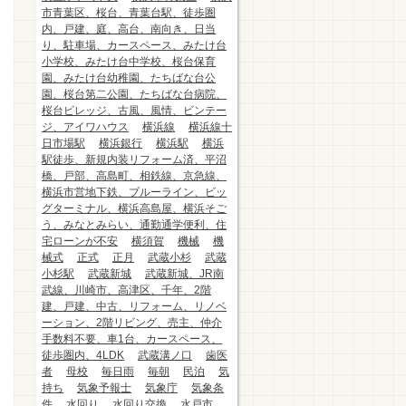
市青葉区、桜台、青葉台駅、徒歩圏
内、戸建、庭、高台、南向き、日当
り、駐車場、カースペース、みたけ台
小学校、みたけ台中学校、桜台保育
園、みたけ台幼稚園、たちばな台公
園、桜台第二公園、たちばな台病院、
桜台ビレッジ、古風、風情、ビンテー
ジ、アイワハウス
横浜線
横浜線十
日市場駅
横浜銀行
横浜駅
横浜
駅徒歩、新規内装リフォーム済、平沼
橋、戸部、高島町、相鉄線、京急線、
横浜市営地下鉄、ブルーライン、ビッ
グターミナル、横浜高島屋、横浜そご
う、みなとみらい、通勤通学便利、住
宅ローンが不安
横須賀
機械
機
械式
正式
正月
武蔵小杉
武蔵
小杉駅
武蔵新城
武蔵新城、JR南
武線、川崎市、高津区、千年、2階
建、戸建、中古、リフォーム、リノベ
ーション、2階リビング、売主、仲介
手数料不要、車1台、カースペース、
徒歩圏内、4LDK
武蔵溝ノ口
歯医
者
母校
毎日雨
毎朝
民泊
気
持ち
気象予報士
気象庁
気象条
件
水回り
水回り交換
水戸市