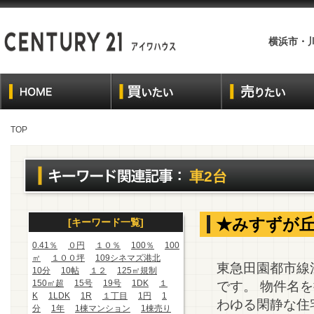
横浜市・
TOP
車2台
★みすずが丘
[キーワード一覧]
0.41％
０円
１０％
100％
100
㎡
１００坪
109シネマズ港北
東急田園都市線
10分
10帖
１２
125㎡規制
150㎡超
15号
19号
1DK
１
です。 物件名
K
1LDK
1R
１丁目
1円
1
わゆる閑静な住宅
分
1年
1棟マンション
1棟売り