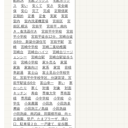
配BOX
宅配ブックス
宅配ボック
ス
安い
安くて
安さ
安全確
保
安心
完了
完成
定期借家
定期的
定番
定食
実家
実質
室内
室内洗濯機置場
宮前区
宮
前区.横浜
宮前平
宮前平，南向
き，食洗器付き
宮前平中学校
宮前
平小学校
宮前平徒歩12分、宮崎台徒
歩8分、新築分譲住宅
宮前平駅
宮
崎
宮崎中学校
宮崎二葉幼稚園
宮崎台
宮崎台ハイツ
宮崎台リージ
ェンシー
宮崎台駅
宮崎台駅徒歩５
分
宮崎小学校
家を売る
家屋
家族
家族向け
家系
家賃
容積
率超過
富士山
富士見台小学校学
区、宮前平中学校学区、分譲賃貸、宮
前平駅徒歩6分
富山幸一
寒い
寒
かったり
寒く
対価
対象
対面
キッチン
寿命
専修大学
専有面
積
専用庭
小中学校
小学校
小
学生
小泉農園
小田急
小田急多
摩線
小田急江ノ島線
小田急線
小田急線、南武線、田園都市線、向ヶ
丘遊園、登戸、たまプラーザ、溝の
口、駐車場２台、一戸建て、徒歩圏、