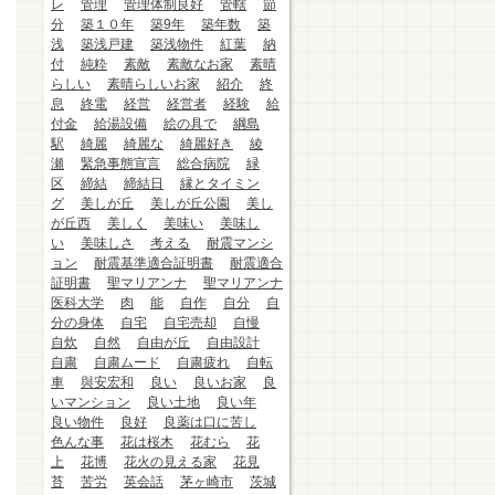
レ
管理
管理体制良好
管轄
節
分
築１０年
築9年
築年数
築
浅
築浅戸建
築浅物件
紅葉
納
付
純粋
素敵
素敵なお家
素晴
らしい
素晴らしいお家
紹介
終
息
終電
経営
経営者
経験
給
付金
給湯設備
絵の具で
綱島
駅
綺麗
綺麗な
綺麗好き
綾
瀬
緊急事態宣言
総合病院
緑
区
締結
締結日
縁とタイミン
グ
美しが丘
美しが丘公園
美し
が丘西
美しく
美味い
美味し
い
美味しさ
考える
耐震マンシ
ョン
耐震基準適合証明書
耐震適合
証明書
聖マリアンナ
聖マリアンナ
医科大学
肉
能
自作
自分
自
分の身体
自宅
自宅売却
自慢
自炊
自然
自由が丘
自由設計
自粛
自粛ムード
自粛疲れ
自転
車
與安宏和
良い
良いお家
良
いマンション
良い土地
良い年
良い物件
良好
良薬は口に苦し
色んな事
花は桜木
花むら
花
上
花博
花火の見える家
花見
苔
苦労
英会話
茅ヶ崎市
茨城