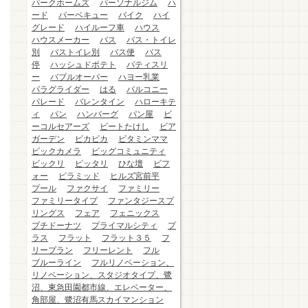
パークホームズ
パーソナルジム
ハ
ード
バーベキュー
バイク
ハイ
グレード
ハイルーフ車
ハウス
ハウスメーカー
バス
バス・トイレ
別
バストイレ別
バス便
バス
停
ハッシュドポテト
パティスリ
ー
バブルオーバー
ハヨー乳業
パラグライダー
はる
バルコニー
パレード
バレンタイン
ハローキテ
ィ
パン
ハンバーグ
パン屋
ビ
ーコルセアーズ
ビートたけし
ビア
ガーデン
ピカピカ
ビタミンママ
ビックカメラ
ビッグコミュニティ
ビックリ
ピッタリ
ひな壇
ビフ
ォー
ピラミッド
ヒルズ宮前平
プール
ファクサイ
ファミリー
ファミリータイプ
ファンタジースプ
リングス
フェア
フェニックス
プチドーナツ
プライマルシティ
プ
ラス
フラット
フラット３５
フ
リープラン
フリーレント
フル
ブルーライン
フルリノベーション、
リノベーション、スタジオタイプ、鷺
沼、東急田園都市線、エレベーター、
角部屋、鷺沼有馬スカイマンション