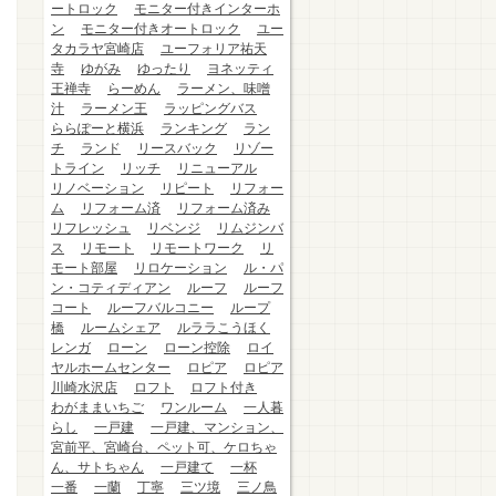
ートロック
モニター付きインターホ
ン
モニター付きオートロック
ユー
タカラヤ宮崎店
ユーフォリア祐天
寺
ゆがみ
ゆったり
ヨネッティ
王禅寺
らーめん
ラーメン、味噌
汁
ラーメン王
ラッピングバス
ららぽーと横浜
ランキング
ラン
チ
ランド
リースバック
リゾー
トライン
リッチ
リニューアル
リノベーション
リピート
リフォー
ム
リフォーム済
リフォーム済み
リフレッシュ
リベンジ
リムジンバ
ス
リモート
リモートワーク
リ
モート部屋
リロケーション
ル・パ
ン・コティディアン
ルーフ
ルーフ
コート
ルーフバルコニー
ループ
橋
ルームシェア
ルララこうほく
レンガ
ローン
ローン控除
ロイ
ヤルホームセンター
ロピア
ロピア
川崎水沢店
ロフト
ロフト付き
わがままいちご
ワンルーム
一人暮
らし
一戸建
一戸建、マンション、
宮前平、宮崎台、ペット可、ケロちゃ
ん、サトちゃん
一戸建て
一杯
一番
一蘭
丁寧
三ツ境
三ノ鳥