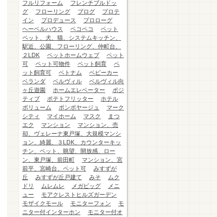
フルリフォーム
フレンチブルドッ
グ
フローリング
ブログ
プロテ
イン
プロデュース
プロローグ
ヘーベルハウス
ペコペコ
ペット
ペット、犬、猫、システムキッチン、
駅近、公園、フローリング、仲町台、
２LDK
ペットホームウェブ
ペット
可
ペット可物件
ペット飼育
ペ
ット飼育可
ベトナム
ベビーカー
ベランダ
ベルヴィル
ベルヴィル向
ヶ丘遊園
ホームエレベーター
ポジ
ティブ
ポテトフリッター
ホテル
ボリューム
ボンボヤージュ
マーク
シティ
マイホーム
マスク
まつ
エク
マンション
マンション、売
却、ヴェレーナ東戸塚、大規模マンシ
ョン、綺麗、３LDK、カウンターキッ
チン、ペット、眺望、開放感、ロー
ン、東戸塚、前田町
マンション、宮
前平、宮崎台、ペット可
みすずが
丘
みすずが丘戸建て
みそ
ムク
ドリ
ムレムレ
メガビッグ
メニ
ュー
モアクレストヒルズガーデン
モザイクモール
モニターフォン
モ
ニター付インターホン
モニター付オ