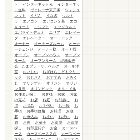
ト
インターネット光
インターネッ
ト無料
ヴェレーナ東戸塚
ウォシュ
レット
うどん
うなぎ
ウルト
ラ
エアコン
エアコン２基
エコ
キュート
エジプト
エッグタルト
エバライトデュオ
エリア
エレベー
タ
エレベーター
オートロック
オーナー
オーナーズルーム
オーナ
ーチェンジ
オーナー様
オーナ様
オープン
オープンハウス
オープン
ルーム
オープンルーム、現地販売
会、たまプラーザ、ベルグ
オール洋
室
おいしい
おぎはらこどもクリニ
ック
おじさん
おすすめ
おみく
じ
オリジナル
オリジン
オリジ
ン弁当
オリンピック
オル・メル
お住まい探し
お客様
お家
お家
の売却
お店
お庭
お引越し
お
得
お悩み
お手伝い
お手軽
お
手頃
お手頃価格
お料理
お歳
暮
お申込み
お祓い
お祝い
お
肉
お腹
お菓子
お部屋
お部屋
探し
お部屋紹介
お金
カースペ
ース
カースペース２台
カースペー
ス3台
ガーデニング
ガーデンアク