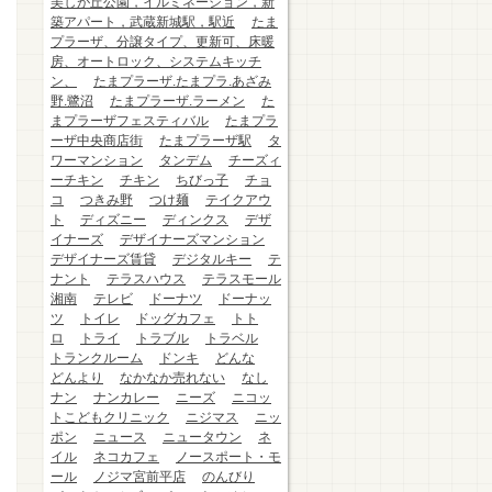
美しが丘公園，イルミネーション，新
築アパート，武蔵新城駅，駅近
たま
プラーザ、分譲タイプ、更新可、床暖
房、オートロック、システムキッチ
ン、
たまプラーザ.たまプラ.あざみ
野.鷺沼
たまプラーザ.ラーメン
た
まプラーザフェスティバル
たまプラ
ーザ中央商店街
たまプラーザ駅
タ
ワーマンション
タンデム
チーズィ
ーチキン
チキン
ちびっ子
チョ
コ
つきみ野
つけ麺
テイクアウ
ト
ディズニー
ディンクス
デザ
イナーズ
デザイナーズマンション
デザイナーズ賃貸
デジタルキー
テ
ナント
テラスハウス
テラスモール
湘南
テレビ
ドーナツ
ドーナッ
ツ
トイレ
ドッグカフェ
トト
ロ
トライ
トラブル
トラベル
トランクルーム
ドンキ
どんな
どんより
なかなか売れない
なし
ナン
ナンカレー
ニーズ
ニコッ
トこどもクリニック
ニジマス
ニッ
ポン
ニュース
ニュータウン
ネ
イル
ネコカフェ
ノースポート・モ
ール
ノジマ宮前平店
のんびり