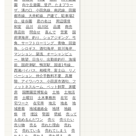
園
向ケ丘遊園、登戸、たまプラー
ザ、溝の口、小田急線、南武線、田園
都市線、大井町線、戸建て、駐車場2
台、徒歩圏
君の名は
周辺環境
和室
品川
品川区
品濃
商売
商店街
問合せ
喜んで
営業
国
府津海岸、釣り、ショアジギング、弓
角、サーフトローリング、青物、回遊
魚、シロギス、酒匂海岸、前川海岸、
マンション、築浅、オーシャンビュ
ー、眺望、日当り、出勤前釣行、漁場
前、国府津駅、鴨宮駅、国道1号線、
西湘バイパス、相模湾、富士山、リノ
ベーション、仲介手数料不要、高層
階、アイワハウス、小田原市酒匂、フ
ィットネスルーム、ペット飼育、床暖
房
国際園芸博覧会
土地
土地活
用
土曜日
土木事務所
在宅
在
宅ワーク
在宅率
地元
地名
地
域密着
地域連絡会
地球
地鎮
祭
坪
埋設
堅固
壁紙
売って
も住めるんだワン
売り
売りたい
売り物
売る
売れた理由
売れ
て
売れている
売れてしまう
売