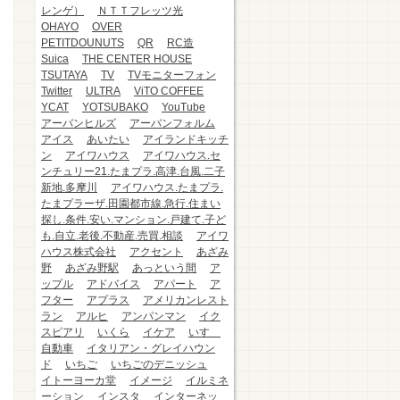
レンゲ）
ＮＴＴフレッツ光
OHAYO
OVER
PETITDOUNUTS
QR
RC造
Suica
THE CENTER HOUSE
TSUTAYA
TV
TVモニターフォン
Twitter
ULTRA
ViTO COFFEE
YCAT
YOTSUBAKO
YouTube
アーバンヒルズ
アーバンフォルム
アイス
あいたい
アイランドキッチ
ン
アイワハウス
アイワハウス.セ
ンチュリー21.たまプラ.高津.台風.二子
新地.多摩川
アイワハウス.たまプラ.
たまプラーザ.田園都市線.急行.住まい
探し.条件.安い.マンション.戸建て.子ど
も.自立.老後.不動産.売買.相談
アイワ
ハウス株式会社
アクセント
あざみ
野
あざみ野駅
あっという間
ア
ップル
アドバイス
アパート
ア
フター
アプラス
アメリカンレスト
ラン
アルヒ
アンパンマン
イク
スピアリ
いくら
イケア
いすゞ
自動車
イタリアン・グレイハウン
ド
いちご
いちごのデニッシュ
イトーヨーカ堂
イメージ
イルミネ
ーション
インスタ
インターネッ