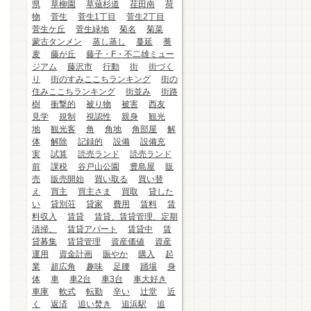
県
草柳園
草薙杉道
荏田南
荷
物
菅生
菅生1丁目
菅生2丁目
菅生ケ丘
菅生緑地
菊名
菊菜
蒙古タンメン
蒸し蒸し
蔓延
蕎
麦
藤が丘
藤子・F・不二雄ミュー
ジアム
藤沢市
行動
街
街づく
り
街のすみここちランキング
街の
住みここちランキング
街並み
街路
樹
衝撃的
被り物
被害
西友
見学
規制
視認性
親身
観光
地
観光客
角
角地
角部屋
解
体
解除
記録的
設備
設備充
実
試算
読売ランド
読売ランド
前
課税
谷戸山公園
豊島屋
販
売
販売開始
買い取る
買い替
え
買主
買主さま
買取
貸した
い
貸別荘
貸家
費用
賃料
賃
料収入
賃貸
賃貸、賃貸管理、定期
清掃、
賃貸アパート
賃貸中
賃
貸募集
賃貸管理
資産価値
資産
運用
資金計画
賑やか
購入
起
業
超広角
趣味
足腰
踊場
身
体
車
車2台
車3台
車大好き
車庫
軟式
転勤
辛い
辻堂
近
く
返済
追い焚き
追浜駅
追