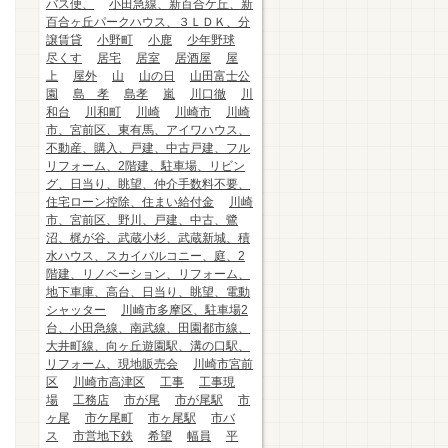
バス便、
小田急線、新百合ケ丘、新
百合ヶ丘パークハウス、３ＬＤＫ、分
譲賃貸
小野町
小鹿
少年野球
尽くす
居宅
居室
居酒屋
屋
上
屋外
山
山の日
山田富士公
園
島 孝
島孝
嵐
川口徹
川
和台
川和町
川崎
川崎市
川崎
市、宮前区、東有馬、アイワハウス、
不動産、購入、戸建、中古戸建、フル
リフォーム、2階建、駐車場、リビン
グ、日当り、眺望、仲介手数料不要、
住宅ローン控除、住まい給付金
川崎
市、宮前区、野川、戸建、中古、鷺
沼、梶が谷、武蔵小杉、武蔵新城、積
水ハウス、スカイバルコニー、庭、2
階建、リノベーション、リフォーム、
地下車庫、高台、日当り、眺望、電動
シャッター
川崎市多摩区、駐車場2
台、小田急線、南武線、田園都市線、
大井町線、向ヶ丘遊園駅、溝の口駅、
リフォーム、現地販売会
川崎市宮前
区
川崎市高津区
工事
工事現
場
工務店
市が尾
市が尾駅
市
ヶ尾
市ケ尾町
市ヶ尾駅
市バ
ス
市営地下鉄
希望
幅員
平