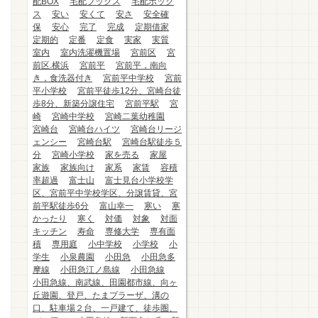
配BOX
宅配ブックス
宅配ボック
ス
安い
安くて
安さ
安全確
保
安心
完了
完成
定期借家
定期的
定番
定食
実家
実質
室内
室内洗濯機置場
宮前区
宮
前区.横浜
宮前平
宮前平，南向
き，食洗器付き
宮前平中学校
宮前
平小学校
宮前平徒歩12分、宮崎台徒
歩8分、新築分譲住宅
宮前平駅
宮
崎
宮崎中学校
宮崎二葉幼稚園
宮崎台
宮崎台ハイツ
宮崎台リージ
ェンシー
宮崎台駅
宮崎台駅徒歩５
分
宮崎小学校
家を売る
家屋
家族
家族向け
家系
家賃
容積
率超過
富士山
富士見台小学校学
区、宮前平中学校学区、分譲賃貸、宮
前平駅徒歩6分
富山幸一
寒い
寒
かったり
寒く
対価
対象
対面
キッチン
寿命
専修大学
専有面
積
専用庭
小中学校
小学校
小
学生
小泉農園
小田急
小田急多
摩線
小田急江ノ島線
小田急線
小田急線、南武線、田園都市線、向ヶ
丘遊園、登戸、たまプラーザ、溝の
口、駐車場２台、一戸建て、徒歩圏、