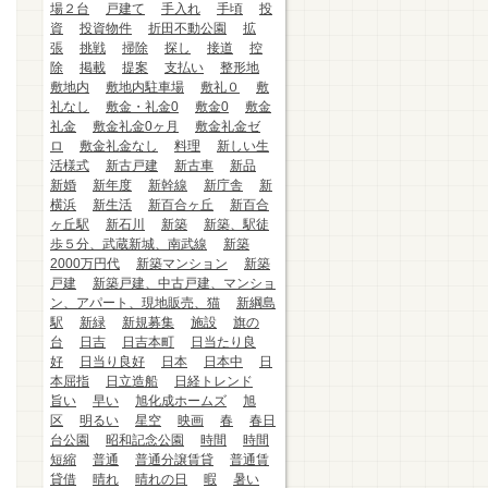
場２台
戸建て
手入れ
手頃
投
資
投資物件
折田不動公園
拡
張
挑戦
掃除
探し
接道
控
除
掲載
提案
支払い
整形地
敷地内
敷地内駐車場
敷礼０
敷
礼なし
敷金・礼金0
敷金0
敷金
礼金
敷金礼金0ヶ月
敷金礼金ゼ
ロ
敷金礼金なし
料理
新しい生
活様式
新古戸建
新古車
新品
新婚
新年度
新幹線
新庁舎
新
横浜
新生活
新百合ヶ丘
新百合
ヶ丘駅
新石川
新築
新築、駅徒
歩５分、武蔵新城、南武線
新築
2000万円代
新築マンション
新築
戸建
新築戸建、中古戸建、マンショ
ン、アパート、現地販売、猫
新綱島
駅
新緑
新規募集
施設
旗の
台
日吉
日吉本町
日当たり良
好
日当り良好
日本
日本中
日
本屈指
日立造船
日経トレンド
旨い
早い
旭化成ホームズ
旭
区
明るい
星空
映画
春
春日
台公園
昭和記念公園
時間
時間
短縮
普通
普通分譲賃貸
普通賃
貸借
晴れ
晴れの日
暇
暑い