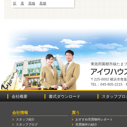
区
黒
黒猫
黒畑
東急田園都市線たま
〒225-0002 横浜市
TEL：045-905-2215 
会社概要
書式ダウンロード
スタッフブロ
会社情報
買う
スタッフ紹介
おすすめ売買物件レポート
スタッフブログ
売買物件の紹介