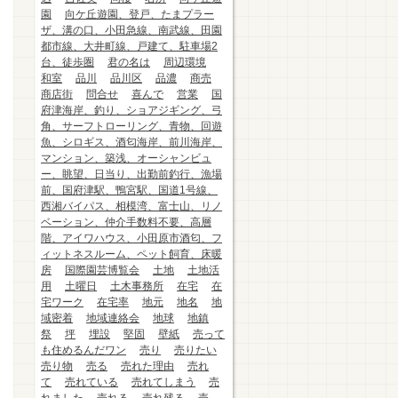
園
向ケ丘遊園、登戸、たまプラー
ザ、溝の口、小田急線、南武線、田園
都市線、大井町線、戸建て、駐車場2
台、徒歩圏
君の名は
周辺環境
和室
品川
品川区
品濃
商売
商店街
問合せ
喜んで
営業
国
府津海岸、釣り、ショアジギング、弓
角、サーフトローリング、青物、回遊
魚、シロギス、酒匂海岸、前川海岸、
マンション、築浅、オーシャンビュ
ー、眺望、日当り、出勤前釣行、漁場
前、国府津駅、鴨宮駅、国道1号線、
西湘バイパス、相模湾、富士山、リノ
ベーション、仲介手数料不要、高層
階、アイワハウス、小田原市酒匂、フ
ィットネスルーム、ペット飼育、床暖
房
国際園芸博覧会
土地
土地活
用
土曜日
土木事務所
在宅
在
宅ワーク
在宅率
地元
地名
地
域密着
地域連絡会
地球
地鎮
祭
坪
埋設
堅固
壁紙
売って
も住めるんだワン
売り
売りたい
売り物
売る
売れた理由
売れ
て
売れている
売れてしまう
売