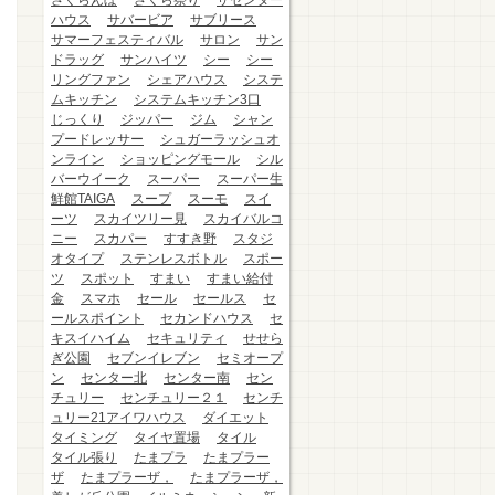
さくらんぼ
さくら祭り
ザセンター
ハウス
サバービア
サブリース
サマーフェスティバル
サロン
サン
ドラッグ
サンハイツ
シー
シー
リングファン
シェアハウス
システ
ムキッチン
システムキッチン3口
じっくり
ジッパー
ジム
シャン
プードレッサー
シュガーラッシュオ
ンライン
ショッピングモール
シル
バーウイーク
スーパー
スーパー生
鮮館TAIGA
スープ
スーモ
スイ
ーツ
スカイツリー見
スカイバルコ
ニー
スカパー
すすき野
スタジ
オタイプ
ステンレスボトル
スポー
ツ
スポット
すまい
すまい給付
金
スマホ
セール
セールス
セ
ールスポイント
セカンドハウス
セ
キスイハイム
セキュリティ
せせら
ぎ公園
セブンイレブン
セミオープ
ン
センター北
センター南
セン
チュリー
センチュリー２１
センチ
ュリー21アイワハウス
ダイエット
タイミング
タイヤ置場
タイル
タイル張り
たまプラ
たまプラー
ザ
たまプラーザ，
たまプラーザ，