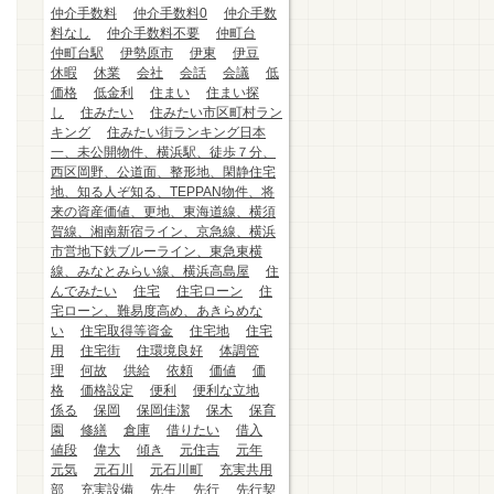
仲介手数料
仲介手数料0
仲介手数
料なし
仲介手数料不要
仲町台
仲町台駅
伊勢原市
伊東
伊豆
休暇
休業
会社
会話
会議
低
価格
低金利
住まい
住まい探
し
住みたい
住みたい市区町村ラン
キング
住みたい街ランキング日本
一、未公開物件、横浜駅、徒歩７分、
西区岡野、公道面、整形地、閑静住宅
地、知る人ぞ知る、TEPPAN物件、将
来の資産価値、更地、東海道線、横須
賀線、湘南新宿ライン、京急線、横浜
市営地下鉄ブルーライン、東急東横
線、みなとみらい線、横浜高島屋
住
んでみたい
住宅
住宅ローン
住
宅ローン、難易度高め、あきらめな
い
住宅取得等資金
住宅地
住宅
用
住宅街
住環境良好
体調管
理
何故
供給
依頼
価値
価
格
価格設定
便利
便利な立地
係る
保岡
保岡佳潔
保木
保育
園
修繕
倉庫
借りたい
借入
値段
偉大
傾き
元住吉
元年
元気
元石川
元石川町
充実共用
部
充実設備
先生
先行
先行契