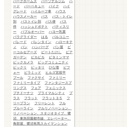
パークホームズ
パーソナルジム
ハ
ード
バーベキュー
バイク
ハイ
グレード
ハイルーフ車
ハウス
ハウスメーカー
バス
バス・トイレ
別
バストイレ別
バス便
バス
停
ハッシュドポテト
パティスリ
ー
バブルオーバー
ハヨー乳業
パラグライダー
はる
バルコニー
パレード
バレンタイン
ハローキテ
ィ
パン
ハンバーグ
パン屋
ビ
ーコルセアーズ
ビートたけし
ビア
ガーデン
ピカピカ
ビタミンママ
ビックカメラ
ビッグコミュニティ
ビックリ
ピッタリ
ひな壇
ビフ
ォー
ピラミッド
ヒルズ宮前平
プール
ファクサイ
ファミリー
ファミリータイプ
ファンタジースプ
リングス
フェア
フェニックス
プチドーナツ
プライマルシティ
プ
ラス
フラット
フラット３５
フ
リープラン
フリーレント
フル
ブルーライン
フルリノベーション、
リノベーション、スタジオタイプ、鷺
沼、東急田園都市線、エレベーター、
角部屋、鷺沼有馬スカイマンション