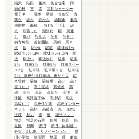
陽気
階段
雅楽
集合住宅
雨
雨の日
雪
雲
電動シャッター
電子キー
電車
需要
青葉区
青
葉台
静か
静かさ
静岡市
非課
税制度
面積
頂ける
頂上
頑
丈
頑張った
頑張れ
額
風通
し
風邪
飲食店
飼育
飼育可
飼育可能
首都圏版
馬絹
馬車
道
駅
駅4分
駅前
駅徒歩1分
駅徒歩3分以内
駅徒歩5分以内
駅
近
駅近い
駅近物件
駐車
駐車
2台
駐車3台
駐車9台
駐車スペー
ス2台
駐車場
駐車場２台
駐車場
2台、屋根付き駐車場、車サイズ
駐
車場付
駐輪
駐輪場
高い
高く
売りたい
高く売却
高低差
高
値
高台
高島
高島台
高津
高
津区
高津区千年
高津駅
高級
高級住宅
高級住宅街
高速インター
ネット
高額
高齢者
鬼
鬼怒川
決壊
魅力
鯉
鳥
鳩サブレ―
鴨居
鴨居の石畳
鶴川
鶴見
鶴
見区
鶴間
鷺沼
鷺沼、徒歩圏、
分譲、２LDK、リノベーション、
鷺
沼小学校
鷺沼駅
麵屋
麺
麻生