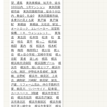
望、通風
東急東横線、祐天寺、徒歩
10分以内、１Rマンション
東急田園
都市線
東急田園都市線，徒歩５分以
内，敷金0，礼金0
東急田園都市線.
多摩川の見える家
東戸塚
東戸塚
駅
東横線
東横線、元住吉、駅近、
オートロック、エレベーター、浴室乾
燥機、ＩＨ、ウォシュレット、
東海
道
東生田
松本悟
松濤
柱
査
定
柿生
栗平
根っこ
根岸線
格闘
案内
桜
桜並木
桜木町
梅
梅雨
梅雨明け
梶が谷
梶ヶ
谷
梶ヶ谷小学校・宮崎中学校
梶ヶ
谷駅
業者
楽しめ
標高
横浜
横浜南共済病院
横浜国際プール
横
浜市
横浜市、狙い目エリア、横浜中
心地、南区、伊勢佐木長者町、阪東
橋、吉野町
横浜市、鶴見区、上末
吉、綱島駅、川崎駅、鶴見駅、築浅、
戸建、リフォーム済み、仲介手数料不
要、鶴見川、リバーサイド、駐車場、
カースペース、3階建
横浜市営地下
鉄
横浜市役所
横浜市戸塚区
横
浜市港北区
横浜市都筑区
横浜市都
筑区茅ヶ崎中央
横浜市青葉区
横浜