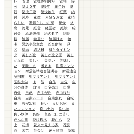
レ
管理
管理体制良好
管轄
節
分
築１０年
築9年
築年数
築
浅
築浅戸建
築浅物件
紅葉
納
付
純粋
素敵
素敵なお家
素晴
らしい
素晴らしいお家
紹介
終
息
終電
経営
経営者
経験
給
付金
給湯設備
絵の具で
綱島
駅
綺麗
綺麗な
綺麗好き
綾
瀬
緊急事態宣言
総合病院
緑
区
締結
締結日
縁とタイミン
グ
美しが丘
美しが丘公園
美し
が丘西
美しく
美味い
美味し
い
美味しさ
考える
耐震マンシ
ョン
耐震基準適合証明書
耐震適合
証明書
聖マリアンナ
聖マリアンナ
医科大学
肉
能
自作
自分
自
分の身体
自宅
自宅売却
自慢
自炊
自然
自由が丘
自由設計
自粛
自粛ムード
自粛疲れ
自転
車
與安宏和
良い
良いお家
良
いマンション
良い土地
良い年
良い物件
良好
良薬は口に苦し
色んな事
花は桜木
花むら
花
上
花博
花火の見える家
花見
苔
苦労
英会話
茅ヶ崎市
茨城