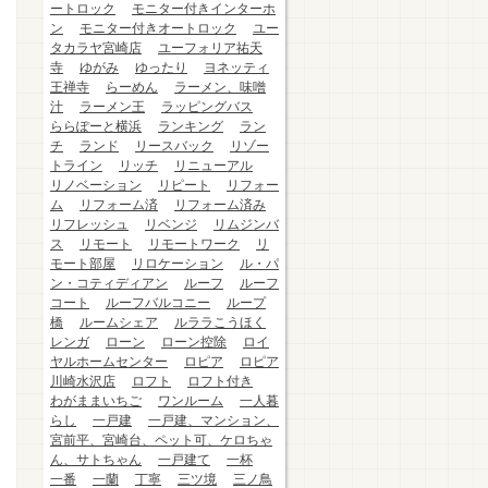
ートロック
モニター付きインターホ
ン
モニター付きオートロック
ユー
タカラヤ宮崎店
ユーフォリア祐天
寺
ゆがみ
ゆったり
ヨネッティ
王禅寺
らーめん
ラーメン、味噌
汁
ラーメン王
ラッピングバス
ららぽーと横浜
ランキング
ラン
チ
ランド
リースバック
リゾー
トライン
リッチ
リニューアル
リノベーション
リピート
リフォー
ム
リフォーム済
リフォーム済み
リフレッシュ
リベンジ
リムジンバ
ス
リモート
リモートワーク
リ
モート部屋
リロケーション
ル・パ
ン・コティディアン
ルーフ
ルーフ
コート
ルーフバルコニー
ループ
橋
ルームシェア
ルララこうほく
レンガ
ローン
ローン控除
ロイ
ヤルホームセンター
ロピア
ロピア
川崎水沢店
ロフト
ロフト付き
わがままいちご
ワンルーム
一人暮
らし
一戸建
一戸建、マンション、
宮前平、宮崎台、ペット可、ケロちゃ
ん、サトちゃん
一戸建て
一杯
一番
一蘭
丁寧
三ツ境
三ノ鳥