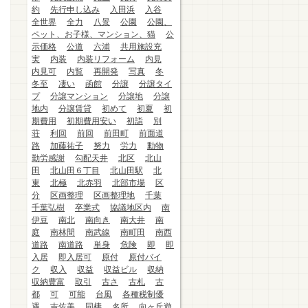
約
先行申し込み
入田浜
入谷
全世界
全力
八景
公園
公園、
ペット、お子様、マンション、猫
公
示価格
公道
六浦
共用施設充
実
内装
内装リフォーム
内見
内見可
内覧
再開発
写真
冬
冬至
凄い
函館
分譲
分譲タイ
プ
分譲マンション
分譲地
分譲
地内
分譲賃貸
初めて
初夏
初
期費用
初期費用安い
初詣
別
荘
利回
前回
前田町
前面道
路
加藤祐子
努力
労力
動物
勤労感謝
勾配天井
北区
北山
田
北山田６丁目
北山田駅
北
東
北極
北赤羽
北部市場
区
分
区画整理
区画整理地
千葉
千葉弘樹
卒業式
協議地区内
南
伊豆
南北
南向き
南大井
南
庭
南林間
南武線
南町田
南西
道路
南道路
単身
危険
即
即
入居
即入居可
原付
原付バイ
ク
収入
収益
収益ビル
収納
収納豊富
取引
古さ
古札
古
都
可
可能
台風
各種税制優
遇
吉佐美
同棲
名所
向ヶ丘遊