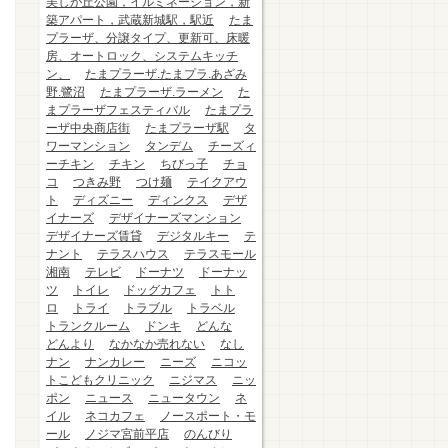
美しが丘公園，イルミネーション，新
築アパート，武蔵新城駅，駅近
たま
プラーザ、分譲タイプ、更新可、床暖
房、オートロック、システムキッチ
ン、
たまプラーザ.たまプラ.あざみ
野.鷺沼
たまプラーザ.ラーメン
た
まプラーザフェスティバル
たまプラ
ーザ中央商店街
たまプラーザ駅
タ
ワーマンション
タンデム
チーズィ
ーチキン
チキン
ちびっ子
チョ
コ
つきみ野
つけ麺
テイクアウ
ト
ディズニー
ディンクス
デザ
イナーズ
デザイナーズマンション
デザイナーズ賃貸
デジタルキー
テ
ナント
テラスハウス
テラスモール
湘南
テレビ
ドーナツ
ドーナッ
ツ
トイレ
ドッグカフェ
トト
ロ
トライ
トラブル
トラベル
トランクルーム
ドンキ
どんな
どんより
なかなか売れない
なし
ナン
ナンカレー
ニーズ
ニコッ
トこどもクリニック
ニジマス
ニッ
ポン
ニュース
ニュータウン
ネ
イル
ネコカフェ
ノースポート・モ
ール
ノジマ宮前平店
のんびり