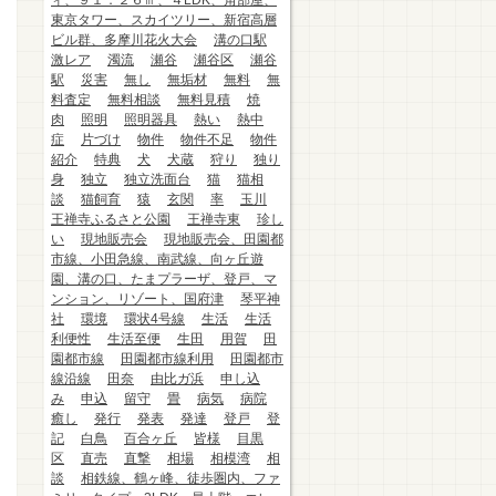
ィ、９１．２６㎡、４LDK、角部屋、
東京タワー、スカイツリー、新宿高層
ビル群、多摩川花火大会
溝の口駅
激レア
濁流
瀬谷
瀬谷区
瀬谷
駅
災害
無し
無垢材
無料
無
料査定
無料相談
無料見積
焼
肉
照明
照明器具
熱い
熱中
症
片づけ
物件
物件不足
物件
紹介
特典
犬
犬蔵
狩り
独り
身
独立
独立洗面台
猫
猫相
談
猫飼育
猿
玄関
率
玉川
王禅寺ふるさと公園
王禅寺東
珍し
い
現地販売会
現地販売会、田園都
市線、小田急線、南武線、向ヶ丘遊
園、溝の口、たまプラーザ、登戸、マ
ンション、リゾート、国府津
琴平神
社
環境
環状4号線
生活
生活
利便性
生活至便
生田
用賀
田
園都市線
田園都市線利用
田園都市
線沿線
田奈
由比ガ浜
申し込
み
申込
留守
畳
病気
病院
癒し
発行
発表
発達
登戸
登
記
白鳥
百合ヶ丘
皆様
目黒
区
直売
直撃
相場
相模湾
相
談
相鉄線、鶴ヶ峰、徒歩圏内、ファ