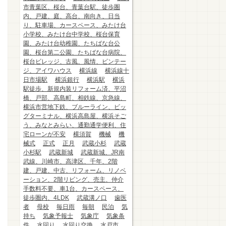
市青葉区、桜台、青葉台駅、徒歩圏
内、戸建、庭、高台、南向き、日当
り、駐車場、カースペース、みたけ台
小学校、みたけ台中学校、桜台保育
園、みたけ台幼稚園、たちばな台公
園、桜台第二公園、たちばな台病院、
桜台ビレッジ、古風、風情、ビンテー
ジ、アイワハウス
横浜線
横浜線十
日市場駅
横浜銀行
横浜駅
横浜
駅徒歩、新規内装リフォーム済、平沼
橋、戸部、高島町、相鉄線、京急線、
横浜市営地下鉄、ブルーライン、ビッ
グターミナル、横浜高島屋、横浜そご
う、みなとみらい、通勤通学便利、住
宅ローンが不安
横須賀
機械
機
械式
正式
正月
武蔵小杉
武蔵
小杉駅
武蔵新城
武蔵新城、JR南
武線、川崎市、高津区、千年、2階
建、戸建、中古、リフォーム、リノベ
ーション、2階リビング、売主、仲介
手数料不要、車1台、カースペース、
徒歩圏内、4LDK
武蔵溝ノ口
歯医
者
母校
毎日雨
毎朝
民泊
気
持ち
気象予報士
気象庁
気象条
件
水回り
水回り交換
水戸市