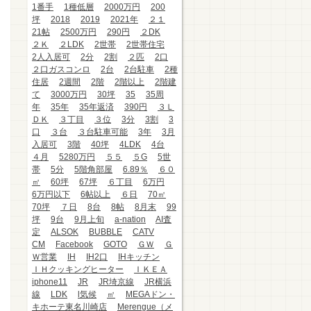
1番手
1種低層
2000万円
200
坪
2018
2019
2021年
２１
21帖
2500万円
290円
２DK
２Ｋ
２LDK
2世帯
2世帯住宅
2人入居可
2分
2割
２匹
2口
２口ガスコンロ
2台
2台駐車
2種
住居
2週間
2階
2階以上
2階建
て
3000万円
30坪
35
35周
年
35年
35年返済
390円
３Ｌ
ＤＫ
３丁目
３位
3分
3割
3
口
３台
３台駐車可能
3年
3月
入居可
3階
40坪
4LDK
4台
４月
5280万円
５５
５G
5世
帯
5分
5階角部屋
6.89％
６０
㎡
60坪
67坪
６丁目
6万円
6万円以下
6帖以上
６日
70㎡
70坪
７日
8台
8帖
8月末
99
坪
9台
9月上旬
a-nation
AI査
定
ALSOK
BUBBLE
CATV
CM
Facebook
GOTO
ＧＷ
Ｇ
Ｗ営業
IH
IH2口
IHキッチン
ＩＨクッキングヒーター
ＩＫＥＡ
iphone11
JR
JR埼京線
JR横浜
線
LDK
l気候
㎡
MEGAドン・
キホーテ東名川崎店
Merengue（メ