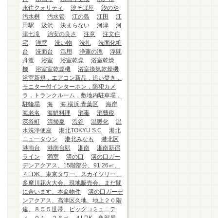
永住クォリティ
汐そば屋
汐のや
汚水桝
汚水管
江の島
江田
江
田駅
汲沢
決まらない
河津
河
津七滝
治安の良さ
注意
注文住
宅
洋室
洗い物
洗礼
洗面化粧
台
洗面台
活用
浄蓮の滝
浮間
舟渡
浴室
浴室乾燥
浴室乾燥
機
浴室室乾燥機
浴室換気乾燥機
浴室新規，エアコン新品，追い焚き，
モニター付インターホン，防犯カメ
ラ，トランクルーム，敷地内駐車場，
駐輪場
海
海.横浜.青葉区
海岸
海老名
海鮮料理
消毒
消費税
深谷町
清掃夏
渋谷
温暖化
温
水洗浄便座
港北TOKYU S.C
港北
ニュータウン
港北みなも
港北区
港南台
港南台駅
湘南
湘南新宿
ライン
満室
溝の口
溝の口ガー
デンアクアス、15階部分、91.26㎡、
４LDK、東京タワー、スカイツリー、
多摩川花火大会、現地販売会、まだ間
に合います、本命物件
溝の口ガーデ
ンアクアス、高津区久地、地上２０階
建、８５５世帯、ビッグコミュニテ