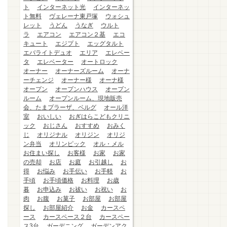
ト
インターネット光
インターネッ
ト無料
ヴェレーナ東戸塚
ウォシュ
レット
うどん
うなぎ
ウルト
ラ
エアコン
エアコン２基
エコ
キュート
エジプト
エッグタルト
エバライトデュオ
エリア
エレベー
タ
エレベーター
オートロック
オーナー
オーナーズルーム
オーナ
ーチェンジ
オーナー様
オーナ様
オープン
オープンハウス
オープン
ルーム
オープンルーム、現地販売
会、たまプラーザ、ベルグ
オール洋
室
おいしい
おぎはらこどもクリニ
ック
おじさん
おすすめ
おみく
じ
オリジナル
オリジン
オリジ
ン弁当
オリンピック
オル・メル
お住まい探し
お客様
お家
お家
の売却
お店
お庭
お引越し
お
得
お悩み
お手伝い
お手軽
お
手頃
お手頃価格
お料理
お歳
暮
お申込み
お祓い
お祝い
お
肉
お腹
お菓子
お部屋
お部屋
探し
お部屋紹介
お金
カースペ
ース
カースペース２台
カースペー
ス3台
ガーデニング
ガーデンアク