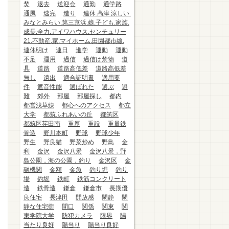
焚
退去
送迎会
通勤
通学路
通風
速完
造り
連休.高津.涼しい.
みなとみらい.第三京浜.娘.子ども.家族.
成長.全力.アイワハウス.センチュリー
21.不動産.家.マイホーム.田園都市線.
連休明け
連日
進学
運動
運動
不足
運用
過信
過信は禁物
道
具
道路
道路高低差
道路高低差
無し
遠出
適合証明書
適用要
件
遮音性能
選ばれた
選ぶ
避
難
郊外
部屋
部屋探し
都内
都営浅草線
都心へのアクセス
都立
大学
都筑ふれあいの丘
都筑区
都筑区荏田南
重厚
重説
重量鉄
骨造
野川本町
野球
野球少年
野生
野良猫
野菜炒め
野鳥
金
利
金沢
金沢八景
金沢八景，野
島公園，海の公園，釣り
金沢区
金
融機関
金額
金魚
釣り堀
釣り
場
釣堀
鉄町
鉄筋コンクリート
造
鉄骨造
鎌倉
鎌倉市
長期優
良住宅
長津田
開放感
閑静
閑
静な住宅街
間口
関係
関東
関
東学院大学
防犯カメラ
限界
陽
当たり良好
陽当り
陽当り良好