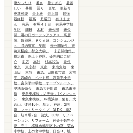
暑かったり
暑さ
暑すぎる
暑苦
しい
暴風
曇り
更地
更新可
更新可能
最上級
最上階
最強
最終枡
最高
月曜日
有りませ
ん
有馬
有馬４丁目
有馬中学校
学区
朝日
木材
未公開
未公
開、溝の口ガーデンアクアス、高層
階、角部屋、９０㎡超、コンシェルジ
ュ、収納豊富、笑顔
未公開物件、東
急東横線、都立大学、
未公開物件、
横浜市、保土ヶ谷区、優先的にご紹
介
本店
本社
杉本和弘
条件
東京
東京都
東南
東南角地
東
山田
東急
東急、田園都市線、宮前
平、宮崎台、ペット可、宮前平小学
校、宮前平中学校、オープンルーム、
現地販売会
東急大井町線
東急東横
線
東急東横線，祐天寺，1Kマンショ
ン
東急東横線、JR横浜線、菊名、大
倉山、徒歩10分、駅近、戸建、2階
建、ファミリータイプ、3LDK、車2
台、駐車場2台、築浅、30坪、リノベ
ーション、リフォーム、仲介手数料不
要、売主、横浜市鶴見区上の宮、菊名
小学校、上の宮中学校、日当り、眺