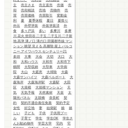
れました
売れる
売れ残る
売
主
売主さま
売主直売
売価
売
却
売却相談
売地
売物件
売
買
売買価格
売買取引
変動金
利
夏
夏季休暇
夏日
夏祭り
外出
外壁塗装
外装塗装済
外
食
多々戸浜
多い
多摩川
多摩
川.花火.世田谷.二子玉.二子玉川.二子新
地.高津.溝ノ口.溝の口.田園都市線.マン
ション.眺望.見える.高層階.屋上.バルコ
ニー.アイワハウス.センチュリー21
多頭
大事
大会
大切
大口
大
和
大和ハウス
大和市
大和市下
鶴間
大型収納
大型車
大学病
院
大山
大庭恵
大掃除
大森
大森サンハイツ
大森ベルポート
大
森海岸
大森海岸駅
大森駅
大田
区
大規模
大規模マンション
天
気
天気予報
天然素材
天皇
太
陽光パネル
太鼓橋
奈良町
契
約
契約不適合責任免責
契約予定
女性
好立地
妻
始発駅
娘
嬉
しい
子ども
子供
子供用プー
ル
子育て
学生
学生OK
学生さ
んお勧め物件
学芸大学
宅内
宅