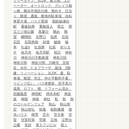
ミリータイプ、3LDK、最上階、エレ
ベーター、オートロック、グレイス鶴
ヶ峰、横浜市旭区白根、南向き、日当
り、眺望、通風、敷地内駐車場、自転
車置き場、バイク置場
相鉄線瀬谷
駅
看板効果
看板収入
県立
県
立三ツ池公園
真夏日
眺め
眺
望
瞬間的
矢野口
知恵
石垣
石田
石田悠樹
砂場
破格
確
率
礼金0
社員寮
社長
祈りま
す
祐天寺
祐天寺駅
祝日
神奈
川
神奈川の不動産屋
神奈川区
神奈川県
神奈川県、川崎市、宮前
区、水沢、たまプラーザ、築浅、2階
建、リノベーション、3LDK、庭、駐
車場、眺望、売主、仲介手数料不要、
リビング広い、バス便豊富、尻手黒川
道路、ロフト、畑、リフォーム済み、
田園風景
神明町
神木本町
神楽
坂
神様
神泉
神社
私
秋
秋
のゴールデンフェア
秋山
秋山智
宏
秋山智弘
秋葉
税制優遇
積
水ハウス
積雪
空き
空き家
空
室
空室対策
空家
立地
立野台
公園
笑顔
第５フジビル
筋ト