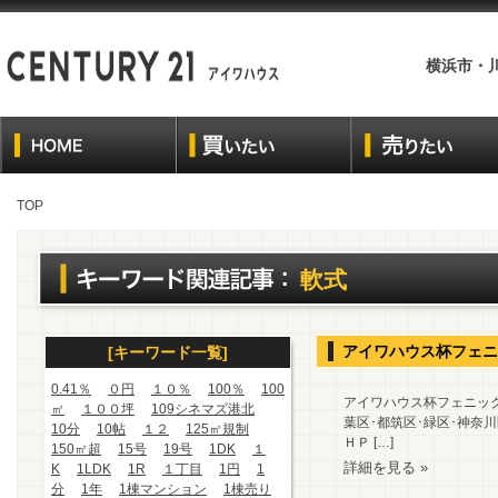
横浜市・
TOP
軟式
アイワハウス杯フェニ
[キーワード一覧]
0.41％
０円
１０％
100％
100
アイワハウス杯フェニック
㎡
１００坪
109シネマズ港北
葉区･都筑区･緑区･神奈
10分
10帖
１２
125㎡規制
ＨＰ […]
150㎡超
15号
19号
1DK
１
詳細を見る »
K
1LDK
1R
１丁目
1円
1
分
1年
1棟マンション
1棟売り