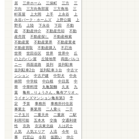
居
三井ホーム
三保町
三方
三
方向
三方向角部屋
三方角地
三
軒茶屋
上大岡
上手
上永谷
上
永谷パーク・ホームズ
上野公園
上
野毛
上陸
下永谷
下田
不動
産
不動産仲介
不動産売却
不動
産売買
不動産探し
不動産検索
不動産業
不動産業界
不動産業者
不動産買取
不動産購入
不忍池
世帯
世田谷区
世界
世界中
丘
の上のパン屋
丘陵地帯
両面バルコ
ニー
両面道路
並列
並列駐車
並列駐車2台
並列駐車３台
中古マ
ンション
中古戸建
中型犬
中央
林間
中学校
中白根
中目黒
中
華
中華料理
丸亀製麵
久末
九
葉
亀有，りょうさん，亀有アリオ，
ライオンズマンション亀有第3
予
定
予算
事務所
事務所付住居
事業主
事業用
二人乗り
二子
二子玉川
二重天井
二重床
二駅
利用可能
五本木
交換
交通利便
性
京急
京浜東北線
人は武士
人気
人気エリア
人流
今年
仕
事
代官山
令和
仮囲い
仲介