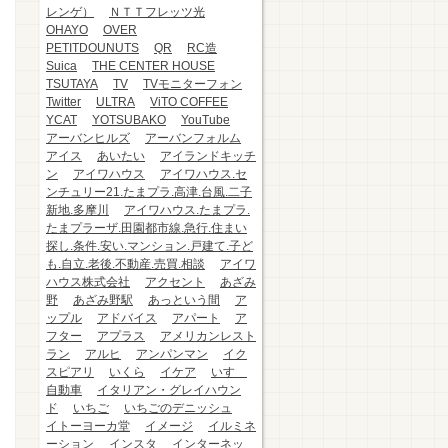
レンゲ）
ＮＴＴフレッツ光
OHAYO
OVER
PETITDOUNUTS
QR
RC造
Suica
THE CENTER HOUSE
TSUTAYA
TV
TVモニターフォン
Twitter
ULTRA
ViTO COFFEE
YCAT
YOTSUBAKO
YouTube
アーバンヒルズ
アーバンフォルム
アイス
あいたい
アイランドキッチ
ン
アイワハウス
アイワハウス.セ
ンチュリー21.たまプラ.高津.台風.二子
新地.多摩川
アイワハウス.たまプラ.
たまプラーザ.田園都市線.急行.住まい
探し.条件.安い.マンション.戸建て.子ど
も.自立.老後.不動産.売買.相談
アイワ
ハウス株式会社
アクセント
あざみ
野
あざみ野駅
あっという間
ア
ップル
アドバイス
アパート
ア
フター
アプラス
アメリカンレスト
ラン
アルヒ
アンパンマン
イク
スピアリ
いくら
イケア
いすゞ
自動車
イタリアン・グレイハウン
ド
いちご
いちごのデニッシュ
イトーヨーカ堂
イメージ
イルミネ
ーション
インスタ
インターネッ