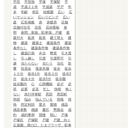
平坦
平坦地
平塚
平塚駅
平
成
平成３１年
平成築
平戸
年
末
年齢
幸区
幼稚園
広い
広
いマンション
広いリビング
広い
庭
広告掲載
床
床暖房
店舗
店舗付住宅
店長
店頭看板
座
間
座間、新築、駐車場、戸建
庭
庭付き
延床
延長
建て替え
建
物
建築
建築士
建築条件
建築
条件なし
建築条件無
建築条件無
し
建築計画
弁当
弊害
引き渡
し
引っ越し
引渡
引渡即可
引
越
当たらない
当たり
当社
影
響
役員会
後楽本舗
徒歩
徒歩
１０分
徒歩1分
徒歩２分
徒歩3
分
徒歩４分
徒歩5分
徒歩圏
徒歩圏内
心
心肺機能
必ず
必
死
必要
必見
忙し
快晴
怖く
ない
急行停車駅
恩田
恩田町
悠樹
悩み
悩んでいる
情報
情
熱
想定利回
愛犬
愛猫
感染
感染者数
感謝
慶応
懇親会
成
約
成約事例
我慢
戦い
戸塚
戸塚区
戸塚駅
戸建
戸建、向ヶ
丘遊園、溝の口、たまプラーザ、駐車