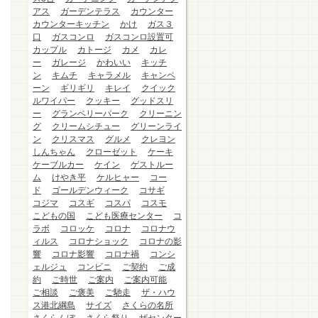
アス
ガーデンテラス
カウンター
カウンターキッチン
かけ
ガス３
口
ガスコンロ
ガスコンロ設置可
カップル
カトージ
カメ
カレ
ー
ガレージ
かわいい
キッチ
ン
キムチ
キャラメル
キャンペ
ーン
ギリギリ
キレイ
クイック
ルワイパー
クッキー
グッドスリ
ー
グランベリーパーク
クリーニン
グ
クリームシチュー
グリーンライ
ン
クリスマス
グルメ
クレヨン
しんちゃん
クローゼット
ケーキ
ケーブルカー
ケイン
ゲストルー
ム
けやき平
ケルヒャー
コー
ド
ゴールデンウィーク
コサギ
コジマ
コスギ
コスパ
コスモ
こどもの国
こども医療センター
コ
ラボ
コロッケ
コロナ
コロナウ
ィルス
コロナショック
コロナの影
響
コロナ影響
コロナ禍
コンシ
ェルジュ
コンビニ
ご契約
ご成
約
ご時世
ご案内
ご案内可能
ご相談
ご褒美
ご馳走
ザ・ハウ
ス港北綱島
サイズ
さくらの名所