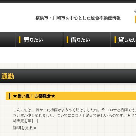
横浜市・川崎市を中心とした総合不動産情報
通勤
★暑い夏！古都鎌倉★
こんにちは。 長かった梅雨がようやく明けましたね。☂ コロナと梅雨でう
ちと空が少し晴れました。ついでにコロナも消えて欲しい ものです。☀ 
却査定を頂 […]
詳細を見る »