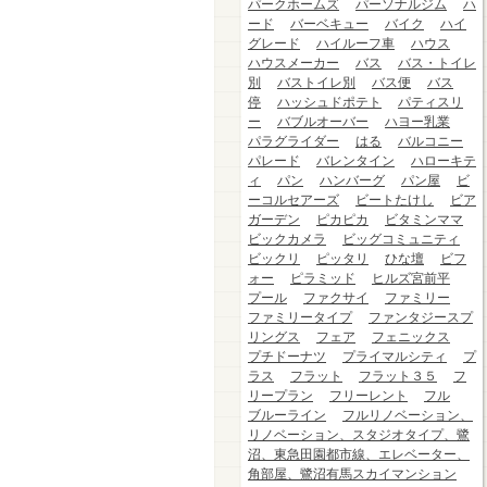
パークホームズ
パーソナルジム
ハ
ード
バーベキュー
バイク
ハイ
グレード
ハイルーフ車
ハウス
ハウスメーカー
バス
バス・トイレ
別
バストイレ別
バス便
バス
停
ハッシュドポテト
パティスリ
ー
バブルオーバー
ハヨー乳業
パラグライダー
はる
バルコニー
パレード
バレンタイン
ハローキテ
ィ
パン
ハンバーグ
パン屋
ビ
ーコルセアーズ
ビートたけし
ビア
ガーデン
ピカピカ
ビタミンママ
ビックカメラ
ビッグコミュニティ
ビックリ
ピッタリ
ひな壇
ビフ
ォー
ピラミッド
ヒルズ宮前平
プール
ファクサイ
ファミリー
ファミリータイプ
ファンタジースプ
リングス
フェア
フェニックス
プチドーナツ
プライマルシティ
プ
ラス
フラット
フラット３５
フ
リープラン
フリーレント
フル
ブルーライン
フルリノベーション、
リノベーション、スタジオタイプ、鷺
沼、東急田園都市線、エレベーター、
角部屋、鷺沼有馬スカイマンション