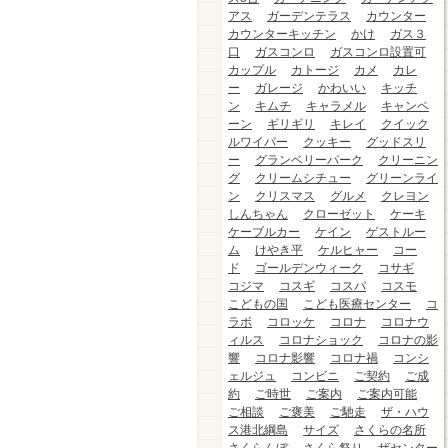
アス
ガーデンテラス
カウンター
カウンターキッチン
かけ
ガス３
口
ガスコンロ
ガスコンロ設置可
カップル
カトージ
カメ
カレ
ー
ガレージ
かわいい
キッチ
ン
キムチ
キャラメル
キャンペ
ーン
ギリギリ
キレイ
クイック
ルワイパー
クッキー
グッドスリ
ー
グランベリーパーク
クリーニン
グ
クリームシチュー
グリーンライ
ン
クリスマス
グルメ
クレヨン
しんちゃん
クローゼット
ケーキ
ケーブルカー
ケイン
ゲストルー
ム
けやき平
ケルヒャー
コー
ド
ゴールデンウィーク
コサギ
コジマ
コスギ
コスパ
コスモ
こどもの国
こども医療センター
コ
ラボ
コロッケ
コロナ
コロナウ
ィルス
コロナショック
コロナの影
響
コロナ影響
コロナ禍
コンシ
ェルジュ
コンビニ
ご契約
ご成
約
ご時世
ご案内
ご案内可能
ご相談
ご褒美
ご馳走
ザ・ハウ
ス港北綱島
サイズ
さくらの名所