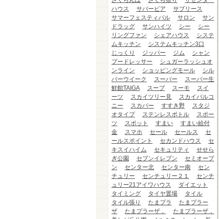
さくらんぼ
さくら祭り
ザセンター
ハウス
サバービア
サブリース
サマーフェスティバル
サロン
サン
ドラッグ
サンハイツ
シー
シー
リングファン
シェアハウス
システ
ムキッチン
システムキッチン3口
じっくり
ジッパー
ジム
シャン
プードレッサー
シュガーラッシュオ
ンライン
ショッピングモール
シル
バーウイーク
スーパー
スーパー生
鮮館TAIGA
スープ
スーモ
スイ
ーツ
スカイツリー見
スカイバルコ
ニー
スカパー
すすき野
スタジ
オタイプ
ステンレスボトル
スポー
ツ
スポット
すまい
すまい給付
金
スマホ
セール
セールス
セ
ールスポイント
セカンドハウス
セ
キスイハイム
セキュリティ
せせら
ぎ公園
セブンイレブン
セミオープ
ン
センター北
センター南
セン
チュリー
センチュリー２１
センチ
ュリー21アイワハウス
ダイエット
タイミング
タイヤ置場
タイル
タイル張り
たまプラ
たまプラー
ザ
たまプラーザ，
たまプラーザ，