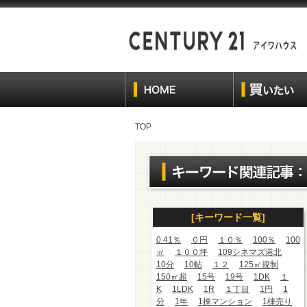
TOP
[キーワード一覧]
0.41％
０円
１０％
100％
100
㎡
１００坪
109シネマズ港北
10分
10帖
１２
125㎡規制
150㎡超
15号
19号
1DK
１
K
1LDK
1R
１丁目
1円
1
分
1年
1棟マンション
1棟売り