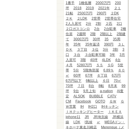
1番手
1種低層
2000万円
200
坪
2018
2019
2021年
２１
21帖
2500万円
290円
２DK
２Ｋ
２LDK
2世帯
2世帯住宅
2人入居可
2分
2割
２匹
2口
２口ガスコンロ
2台
2台駐車
2種
住居
2週間
2階
2階以上
2階建
て
3000万円
30坪
35
35周
年
35年
35年返済
390円
３Ｌ
ＤＫ
３丁目
３位
3分
3割
3
口
３台
３台駐車可能
3年
3月
入居可
3階
40坪
4LDK
4台
４月
5280万円
５５
５G
5世
帯
5分
5階角部屋
6.89％
６０
㎡
60坪
67坪
６丁目
6万円
6万円以下
6帖以上
６日
70㎡
70坪
７日
8台
8帖
8月末
99
坪
9台
9月上旬
a-nation
AI査
定
ALSOK
BUBBLE
CATV
CM
Facebook
GOTO
ＧＷ
Ｇ
Ｗ営業
IH
IH2口
IHキッチン
ＩＨクッキングヒーター
ＩＫＥＡ
iphone11
JR
JR埼京線
JR横浜
線
LDK
l気候
㎡
MEGAドン・
キホーテ東名川崎店
Merengue（メ