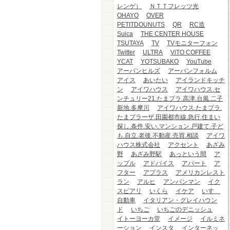
レンゲ）
ＮＴＴフレッツ光
OHAYO
OVER
PETITDOUNUTS
QR
RC造
Suica
THE CENTER HOUSE
TSUTAYA
TV
TVモニターフォン
Twitter
ULTRA
ViTO COFFEE
YCAT
YOTSUBAKO
YouTube
アーバンヒルズ
アーバンフォルム
アイス
あいたい
アイランドキッチ
ン
アイワハウス
アイワハウス.セ
ンチュリー21.たまプラ.高津.台風.二子
新地.多摩川
アイワハウス.たまプラ.
たまプラーザ.田園都市線.急行.住まい
探し.条件.安い.マンション.戸建て.子ど
も.自立.老後.不動産.売買.相談
アイワ
ハウス株式会社
アクセント
あざみ
野
あざみ野駅
あっという間
ア
ップル
アドバイス
アパート
ア
フター
アプラス
アメリカンレスト
ラン
アルヒ
アンパンマン
イク
スピアリ
いくら
イケア
いすゞ
自動車
イタリアン・グレイハウン
ド
いちご
いちごのデニッシュ
イトーヨーカ堂
イメージ
イルミネ
ーション
インスタ
インターネッ