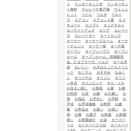
ト
インターネット光
インターネッ
ト無料
ヴェレーナ東戸塚
ウォシュ
レット
うどん
うなぎ
ウルト
ラ
エアコン
エアコン２基
エコ
キュート
エジプト
エッグタルト
エバライトデュオ
エリア
エレベー
タ
エレベーター
オートロック
オーナー
オーナーズルーム
オーナ
ーチェンジ
オーナー様
オーナ様
オープン
オープンハウス
オープン
ルーム
オープンルーム、現地販売
会、たまプラーザ、ベルグ
オール洋
室
おいしい
おぎはらこどもクリニ
ック
おじさん
おすすめ
おみく
じ
オリジナル
オリジン
オリジ
ン弁当
オリンピック
オル・メル
お住まい探し
お客様
お家
お家
の売却
お店
お庭
お引越し
お
得
お悩み
お手伝い
お手軽
お
手頃
お手頃価格
お料理
お歳
暮
お申込み
お祓い
お祝い
お
肉
お腹
お菓子
お部屋
お部屋
探し
お部屋紹介
お金
カースペ
ース
カースペース２台
カースペー
ス3台
ガーデニング
ガーデンアク