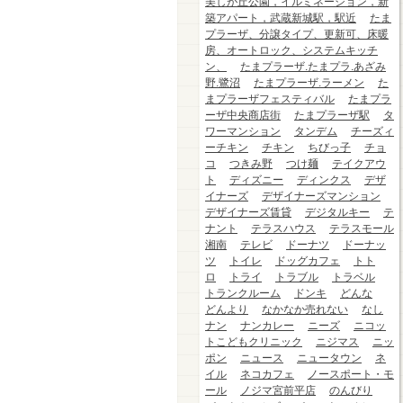
美しが丘公園，イルミネーション，新
築アパート，武蔵新城駅，駅近
たま
プラーザ、分譲タイプ、更新可、床暖
房、オートロック、システムキッチ
ン、
たまプラーザ.たまプラ.あざみ
野.鷺沼
たまプラーザ.ラーメン
た
まプラーザフェスティバル
たまプラ
ーザ中央商店街
たまプラーザ駅
タ
ワーマンション
タンデム
チーズィ
ーチキン
チキン
ちびっ子
チョ
コ
つきみ野
つけ麺
テイクアウ
ト
ディズニー
ディンクス
デザ
イナーズ
デザイナーズマンション
デザイナーズ賃貸
デジタルキー
テ
ナント
テラスハウス
テラスモール
湘南
テレビ
ドーナツ
ドーナッ
ツ
トイレ
ドッグカフェ
トト
ロ
トライ
トラブル
トラベル
トランクルーム
ドンキ
どんな
どんより
なかなか売れない
なし
ナン
ナンカレー
ニーズ
ニコッ
トこどもクリニック
ニジマス
ニッ
ポン
ニュース
ニュータウン
ネ
イル
ネコカフェ
ノースポート・モ
ール
ノジマ宮前平店
のんびり