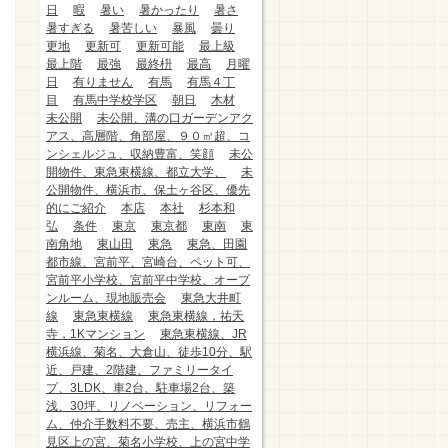
日
暇
暑い
暑かったり
暑さ
暑すぎる
暑苦しい
暴風
曇り
更地
更新可
更新可能
最上級
最上階
最強
最終枡
最高
月曜
日
有りません
有馬
有馬４丁
目
有馬中学校学区
朝日
木材
未公開
未公開、溝の口ガーデンアク
アス、高層階、角部屋、９０㎡超、コ
ンシェルジュ、収納豊富、笑顔
未公
開物件、東急東横線、都立大学、
未
公開物件、横浜市、保土ヶ谷区、優先
的にご紹介
本店
本社
杉本和
弘
条件
東京
東京都
東南
東
南角地
東山田
東急
東急、田園
都市線、宮前平、宮崎台、ペット可、
宮前平小学校、宮前平中学校、オープ
ンルーム、現地販売会
東急大井町
線
東急東横線
東急東横線，祐天
寺，1Kマンション
東急東横線、JR
横浜線、菊名、大倉山、徒歩10分、駅
近、戸建、2階建、ファミリータイ
プ、3LDK、車2台、駐車場2台、築
浅、30坪、リノベーション、リフォー
ム、仲介手数料不要、売主、横浜市鶴
見区上の宮、菊名小学校、上の宮中学