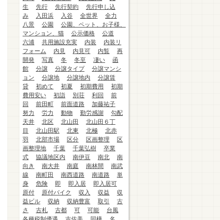
生
先行
先行契約
先行申し込
み
入田浜
入谷
全世界
全力
八景
公園
公園、ペット、お子様、
マンション、猫
公示価格
公道
六浦
共用施設充実
内装
内装リ
フォーム
内見
内見可
内覧
再
開発
写真
冬
冬至
凄い
函
館
分譲
分譲タイプ
分譲マンシ
ョン
分譲地
分譲地内
分譲賃
貸
初めて
初夏
初期費用
初期
費用安い
初詣
別荘
利回
前
回
前田町
前面道路
加藤祐子
努力
労力
動物
勤労感謝
勾配
天井
北区
北山田
北山田６丁
目
北山田駅
北東
北極
北赤
羽
北部市場
区分
区画整理
区
画整理地
千葉
千葉弘樹
卒業
式
協議地区内
南伊豆
南北
南
向き
南大井
南庭
南林間
南武
線
南町田
南西道路
南道路
単
身
危険
即
即入居
即入居可
原付
原付バイク
収入
収益
収
益ビル
収納
収納豊富
取引
古
さ
古札
古都
可
可能
台風
各種税制優遇
吉佐美
同棲
名