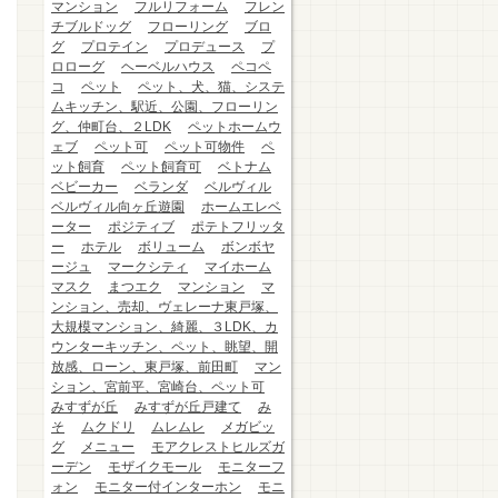
マンション
フルリフォーム
フレン
チブルドッグ
フローリング
ブロ
グ
プロテイン
プロデュース
プ
ロローグ
ヘーベルハウス
ペコペ
コ
ペット
ペット、犬、猫、システ
ムキッチン、駅近、公園、フローリン
グ、仲町台、２LDK
ペットホームウ
ェブ
ペット可
ペット可物件
ペ
ット飼育
ペット飼育可
ベトナム
ベビーカー
ベランダ
ベルヴィル
ベルヴィル向ヶ丘遊園
ホームエレベ
ーター
ポジティブ
ポテトフリッタ
ー
ホテル
ボリューム
ボンボヤ
ージュ
マークシティ
マイホーム
マスク
まつエク
マンション
マ
ンション、売却、ヴェレーナ東戸塚、
大規模マンション、綺麗、３LDK、カ
ウンターキッチン、ペット、眺望、開
放感、ローン、東戸塚、前田町
マン
ション、宮前平、宮崎台、ペット可
みすずが丘
みすずが丘戸建て
み
そ
ムクドリ
ムレムレ
メガビッ
グ
メニュー
モアクレストヒルズガ
ーデン
モザイクモール
モニターフ
ォン
モニター付インターホン
モニ