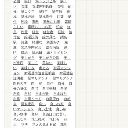
公園
笑顔
第５フジビル
筋ト
レ
管理
管理体制良好
管轄
節
分
築１０年
築9年
築年数
築
浅
築浅戸建
築浅物件
紅葉
納
付
純粋
素敵
素敵なお家
素晴
らしい
素晴らしいお家
紹介
終
息
終電
経営
経営者
経験
給
付金
給湯設備
絵の具で
綱島
駅
綺麗
綺麗な
綺麗好き
綾
瀬
緊急事態宣言
総合病院
緑
区
締結
締結日
縁とタイミン
グ
美しが丘
美しが丘公園
美し
が丘西
美しく
美味い
美味し
い
美味しさ
考える
耐震マンシ
ョン
耐震基準適合証明書
耐震適合
証明書
聖マリアンナ
聖マリアンナ
医科大学
肉
能
自作
自分
自
分の身体
自宅
自宅売却
自慢
自炊
自然
自由が丘
自由設計
自粛
自粛ムード
自粛疲れ
自転
車
與安宏和
良い
良いお家
良
いマンション
良い土地
良い年
良い物件
良好
良薬は口に苦し
色んな事
花は桜木
花むら
花
上
花博
花火の見える家
花見