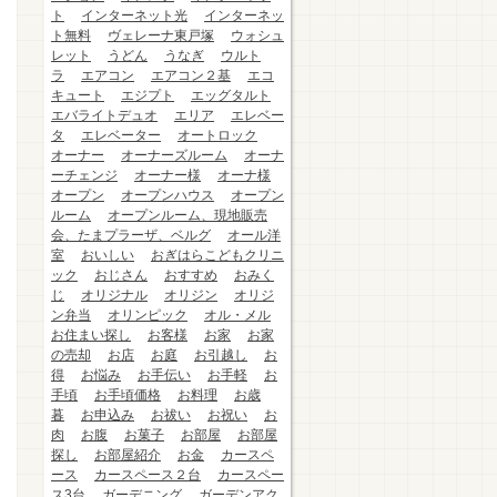
ト
インターネット光
インターネッ
ト無料
ヴェレーナ東戸塚
ウォシュ
レット
うどん
うなぎ
ウルト
ラ
エアコン
エアコン２基
エコ
キュート
エジプト
エッグタルト
エバライトデュオ
エリア
エレベー
タ
エレベーター
オートロック
オーナー
オーナーズルーム
オーナ
ーチェンジ
オーナー様
オーナ様
オープン
オープンハウス
オープン
ルーム
オープンルーム、現地販売
会、たまプラーザ、ベルグ
オール洋
室
おいしい
おぎはらこどもクリニ
ック
おじさん
おすすめ
おみく
じ
オリジナル
オリジン
オリジ
ン弁当
オリンピック
オル・メル
お住まい探し
お客様
お家
お家
の売却
お店
お庭
お引越し
お
得
お悩み
お手伝い
お手軽
お
手頃
お手頃価格
お料理
お歳
暮
お申込み
お祓い
お祝い
お
肉
お腹
お菓子
お部屋
お部屋
探し
お部屋紹介
お金
カースペ
ース
カースペース２台
カースペー
ス3台
ガーデニング
ガーデンアク