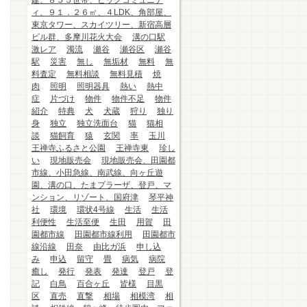
建、８５５世帯、ビッグコミュニテ
ィ、９１．２６㎡、４LDK、角部屋、
東京タワー、スカイツリー、新宿高層
ビル群、多摩川花火大会
溝の口駅
激レア
濁流
瀬谷
瀬谷区
瀬谷
駅
災害
無し
無垢材
無料
無
料査定
無料相談
無料見積
焼
肉
照明
照明器具
熱い
熱中
症
片づけ
物件
物件不足
物件
紹介
特典
犬
犬蔵
狩り
独り
身
独立
独立洗面台
猫
猫相
談
猫飼育
猿
玄関
率
玉川
王禅寺ふるさと公園
王禅寺東
珍し
い
現地販売会
現地販売会、田園都
市線、小田急線、南武線、向ヶ丘遊
園、溝の口、たまプラーザ、登戸、マ
ンション、リゾート、国府津
琴平神
社
環境
環状4号線
生活
生活
利便性
生活至便
生田
用賀
田
園都市線
田園都市線利用
田園都市
線沿線
田奈
由比ガ浜
申し込
み
申込
留守
畳
病気
病院
癒し
発行
発表
発達
登戸
登
記
白鳥
百合ヶ丘
皆様
目黒
区
直売
直撃
相場
相模湾
相