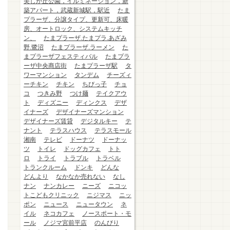
美しが丘公園，イルミネーション，新
築アパート，武蔵新城駅，駅近
たま
プラーザ、分譲タイプ、更新可、床暖
房、オートロック、システムキッチ
ン、
たまプラーザ.たまプラ.あざみ
野.鷺沼
たまプラーザ.ラーメン
た
まプラーザフェスティバル
たまプラ
ーザ中央商店街
たまプラーザ駅
タ
ワーマンション
タンデム
チーズィ
ーチキン
チキン
ちびっ子
チョ
コ
つきみ野
つけ麺
テイクアウ
ト
ディズニー
ディンクス
デザ
イナーズ
デザイナーズマンション
デザイナーズ賃貸
デジタルキー
テ
ナント
テラスハウス
テラスモール
湘南
テレビ
ドーナツ
ドーナッ
ツ
トイレ
ドッグカフェ
トト
ロ
トライ
トラブル
トラベル
トランクルーム
ドンキ
どんな
どんより
なかなか売れない
なし
ナン
ナンカレー
ニーズ
ニコッ
トこどもクリニック
ニジマス
ニッ
ポン
ニュース
ニュータウン
ネ
イル
ネコカフェ
ノースポート・モ
ール
ノジマ宮前平店
のんびり