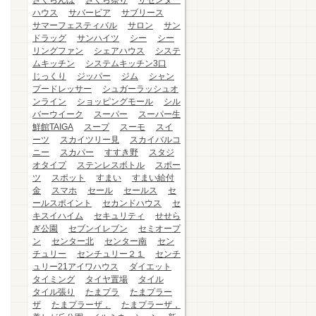
さくらんぼ
さくら祭り
ザセンター
ハウス
サバービア
サブリース
サマーフェスティバル
サロン
サン
ドラッグ
サンハイツ
シー
シー
リングファン
シェアハウス
システ
ムキッチン
システムキッチン3口
じっくり
ジッパー
ジム
シャン
プードレッサー
シュガーラッシュオ
ンライン
ショッピングモール
シル
バーウイーク
スーパー
スーパー生
鮮館TAIGA
スープ
スーモ
スイ
ーツ
スカイツリー見
スカイバルコ
ニー
スカパー
すすき野
スタジ
オタイプ
ステンレスボトル
スポー
ツ
スポット
すまい
すまい給付
金
スマホ
セール
セールス
セ
ールスポイント
セカンドハウス
セ
キスイハイム
セキュリティ
せせら
ぎ公園
セブンイレブン
セミオープ
ン
センター北
センター南
セン
チュリー
センチュリー２１
センチ
ュリー21アイワハウス
ダイエット
タイミング
タイヤ置場
タイル
タイル張り
たまプラ
たまプラー
ザ
たまプラーザ，
たまプラーザ，