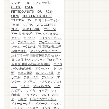
レンゲ）
ＮＴＴフレッツ光
OHAYO
OVER
PETITDOUNUTS
QR
RC造
Suica
THE CENTER HOUSE
TSUTAYA
TV
TVモニターフォン
Twitter
ULTRA
ViTO COFFEE
YCAT
YOTSUBAKO
YouTube
アーバンヒルズ
アーバンフォルム
アイス
あいたい
アイランドキッチ
ン
アイワハウス
アイワハウス.セ
ンチュリー21.たまプラ.高津.台風.二子
新地.多摩川
アイワハウス.たまプラ.
たまプラーザ.田園都市線.急行.住まい
探し.条件.安い.マンション.戸建て.子ど
も.自立.老後.不動産.売買.相談
アイワ
ハウス株式会社
アクセント
あざみ
野
あざみ野駅
あっという間
ア
ップル
アドバイス
アパート
ア
フター
アプラス
アメリカンレスト
ラン
アルヒ
アンパンマン
イク
スピアリ
いくら
イケア
いすゞ
自動車
イタリアン・グレイハウン
ド
いちご
いちごのデニッシュ
イトーヨーカ堂
イメージ
イルミネ
ーション
インスタ
インターネッ