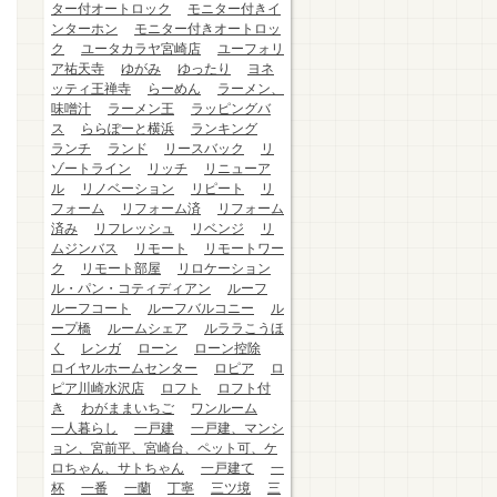
ター付オートロック
モニター付きイ
ンターホン
モニター付きオートロッ
ク
ユータカラヤ宮崎店
ユーフォリ
ア祐天寺
ゆがみ
ゆったり
ヨネ
ッティ王禅寺
らーめん
ラーメン、
味噌汁
ラーメン王
ラッピングバ
ス
ららぽーと横浜
ランキング
ランチ
ランド
リースバック
リ
ゾートライン
リッチ
リニューア
ル
リノベーション
リピート
リ
フォーム
リフォーム済
リフォーム
済み
リフレッシュ
リベンジ
リ
ムジンバス
リモート
リモートワー
ク
リモート部屋
リロケーション
ル・パン・コティディアン
ルーフ
ルーフコート
ルーフバルコニー
ル
ープ橋
ルームシェア
ルララこうほ
く
レンガ
ローン
ローン控除
ロイヤルホームセンター
ロピア
ロ
ピア川崎水沢店
ロフト
ロフト付
き
わがままいちご
ワンルーム
一人暮らし
一戸建
一戸建、マンシ
ョン、宮前平、宮崎台、ペット可、ケ
ロちゃん、サトちゃん
一戸建て
一
杯
一番
一蘭
丁寧
三ツ境
三