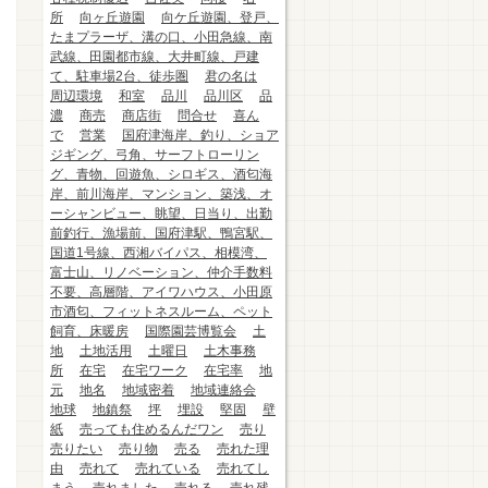
所
向ヶ丘遊園
向ケ丘遊園、登戸、
たまプラーザ、溝の口、小田急線、南
武線、田園都市線、大井町線、戸建
て、駐車場2台、徒歩圏
君の名は
周辺環境
和室
品川
品川区
品
濃
商売
商店街
問合せ
喜ん
で
営業
国府津海岸、釣り、ショア
ジギング、弓角、サーフトローリン
グ、青物、回遊魚、シロギス、酒匂海
岸、前川海岸、マンション、築浅、オ
ーシャンビュー、眺望、日当り、出勤
前釣行、漁場前、国府津駅、鴨宮駅、
国道1号線、西湘バイパス、相模湾、
富士山、リノベーション、仲介手数料
不要、高層階、アイワハウス、小田原
市酒匂、フィットネスルーム、ペット
飼育、床暖房
国際園芸博覧会
土
地
土地活用
土曜日
土木事務
所
在宅
在宅ワーク
在宅率
地
元
地名
地域密着
地域連絡会
地球
地鎮祭
坪
埋設
堅固
壁
紙
売っても住めるんだワン
売り
売りたい
売り物
売る
売れた理
由
売れて
売れている
売れてし