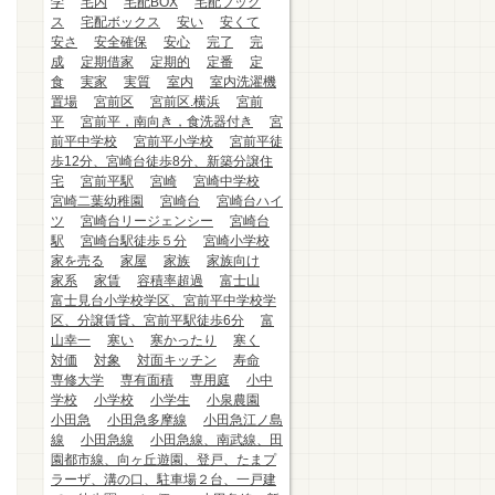
学
宅内
宅配BOX
宅配ブック
ス
宅配ボックス
安い
安くて
安さ
安全確保
安心
完了
完
成
定期借家
定期的
定番
定
食
実家
実質
室内
室内洗濯機
置場
宮前区
宮前区.横浜
宮前
平
宮前平，南向き，食洗器付き
宮
前平中学校
宮前平小学校
宮前平徒
歩12分、宮崎台徒歩8分、新築分譲住
宅
宮前平駅
宮崎
宮崎中学校
宮崎二葉幼稚園
宮崎台
宮崎台ハイ
ツ
宮崎台リージェンシー
宮崎台
駅
宮崎台駅徒歩５分
宮崎小学校
家を売る
家屋
家族
家族向け
家系
家賃
容積率超過
富士山
富士見台小学校学区、宮前平中学校学
区、分譲賃貸、宮前平駅徒歩6分
富
山幸一
寒い
寒かったり
寒く
対価
対象
対面キッチン
寿命
専修大学
専有面積
専用庭
小中
学校
小学校
小学生
小泉農園
小田急
小田急多摩線
小田急江ノ島
線
小田急線
小田急線、南武線、田
園都市線、向ヶ丘遊園、登戸、たまプ
ラーザ、溝の口、駐車場２台、一戸建