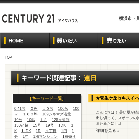
横浜市・
TOP
連日
★菅生ケ丘セキスイハ
[キーワード一覧]
0.41％
０円
１０％
100％
100
こんにちは！ 暑い夏が続
㎡
１００坪
109シネマズ港北
出し切って、スポーツの
10分
10帖
１２
125㎡規制
また新たに […]
150㎡超
15号
19号
1DK
１
詳細を見る »
K
1LDK
1R
１丁目
1円
1
分
1年
1棟マンション
1棟売り