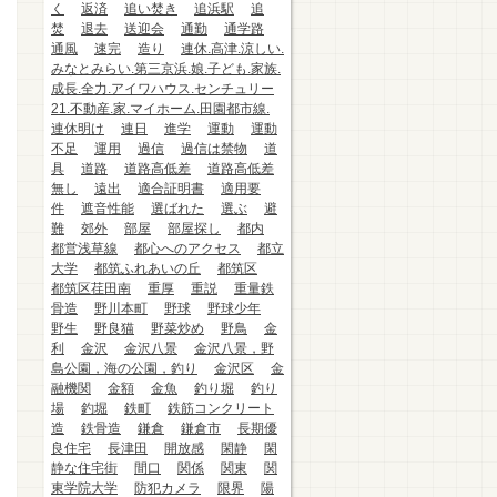
く
返済
追い焚き
追浜駅
追
焚
退去
送迎会
通勤
通学路
通風
速完
造り
連休.高津.涼しい.
みなとみらい.第三京浜.娘.子ども.家族.
成長.全力.アイワハウス.センチュリー
21.不動産.家.マイホーム.田園都市線.
連休明け
連日
進学
運動
運動
不足
運用
過信
過信は禁物
道
具
道路
道路高低差
道路高低差
無し
遠出
適合証明書
適用要
件
遮音性能
選ばれた
選ぶ
避
難
郊外
部屋
部屋探し
都内
都営浅草線
都心へのアクセス
都立
大学
都筑ふれあいの丘
都筑区
都筑区荏田南
重厚
重説
重量鉄
骨造
野川本町
野球
野球少年
野生
野良猫
野菜炒め
野鳥
金
利
金沢
金沢八景
金沢八景，野
島公園，海の公園，釣り
金沢区
金
融機関
金額
金魚
釣り堀
釣り
場
釣堀
鉄町
鉄筋コンクリート
造
鉄骨造
鎌倉
鎌倉市
長期優
良住宅
長津田
開放感
閑静
閑
静な住宅街
間口
関係
関東
関
東学院大学
防犯カメラ
限界
陽