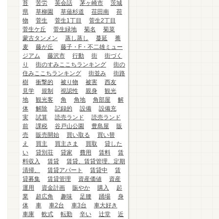
苔
苦労
英会話
茅ヶ崎市
茨城
県
草柳園
草薙杉道
荏田南
荷
物
菅生
菅生1丁目
菅生2丁目
菅生ケ丘
菅生緑地
菊名
菊菜
蒙古タンメン
蒸し蒸し
蔓延
蕎
麦
藤が丘
藤子・F・不二雄ミュー
ジアム
藤沢市
行動
街
街づく
り
街のすみここちランキング
街の
住みここちランキング
街並み
街路
樹
衝撃的
被り物
被害
西友
見学
規制
視認性
親身
観光
地
観光客
角
角地
角部屋
解
体
解除
記録的
設備
設備充
実
試算
読売ランド
読売ランド
前
課税
谷戸山公園
豊島屋
販
売
販売開始
買い取る
買い替
え
買主
買主さま
買取
貸した
い
貸別荘
貸家
費用
賃料
賃
料収入
賃貸
賃貸、賃貸管理、定期
清掃、
賃貸アパート
賃貸中
賃
貸募集
賃貸管理
資産価値
資産
運用
資金計画
賑やか
購入
起
業
超広角
趣味
足腰
踊場
身
体
車
車2台
車3台
車大好き
車庫
軟式
転勤
辛い
辻堂
近