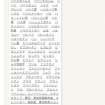
パークホームズ
パーソナルジム
ハ
ード
バーベキュー
バイク
ハイ
グレード
バイク置
ハイルーフ車
ハウス
ハウスメーカー
バス
バ
ス・トイレ別
バストイレ別
バス
便
バス停
ハッシュドポテト
パ
ティスリー
バブルオーバー
ハヨー
乳業
パラグライダー
はる
バル
コニー
パレード
バレンタイン
ハローキティ
パン
ハンバーグ
パン屋
ビーコルセアーズ
ビートた
けし
ビアガーデン
ピカピカ
ビ
タミンママ
ビックカメラ
ビッグコ
ミュニティ
ビックリ
ピッタリ
ひな壇
ビフォー
ピラミッド
ヒ
ルズ宮前平
プール
ファクサイ
ファミリー
ファミリータイプ
ファ
ンタジースプリングス
フェア
フェ
ニックス
プチドーナツ
プライマル
シティ
プラス
フラット
フラッ
ト３５
フリープラン
フリーレン
ト
フル
ブルーライン
フルリノ
ベーション、リノベーション、スタジ
オタイプ、鷺沼、東急田園都市線、エ
レベーター、角部屋、鷺沼有馬スカイ