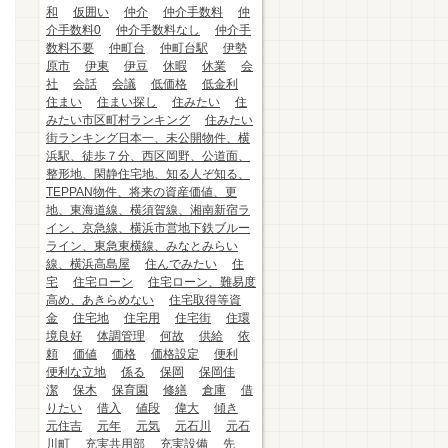
和
仮囲い
仲介
仲介手数料
仲
介手数料0
仲介手数料なし
仲介手
数料不要
仲町台
仲町台駅
伊勢
原市
伊東
伊豆
休暇
休業
会
社
会話
会議
低価格
低金利
住まい
住まい探し
住みたい
住
みたい市区町村ランキング
住みたい
街ランキング日本一、未公開物件、横
浜駅、徒歩７分、西区岡野、公道面、
整形地、閑静住宅地、知る人ぞ知る、
TEPPAN物件、将来の資産価値、更
地、東海道線、横須賀線、湘南新宿ラ
イン、京急線、横浜市営地下鉄ブルー
ライン、東急東横線、みなとみらい
線、横浜高島屋
住んでみたい
住
宅
住宅ローン
住宅ローン、難易度
高め、あきらめない
住宅取得等資
金
住宅地
住宅用
住宅街
住環
境良好
体調管理
何故
供給
依
頼
価値
価格
価格設定
便利
便利な立地
係る
保岡
保岡佳
潔
保木
保育園
修繕
倉庫
借
りたい
借入
値段
偉大
傾き
元住吉
元年
元気
元石川
元石
川町
充実共用部
充実設備
先