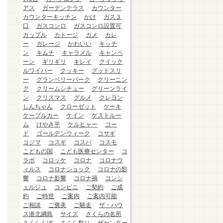
アス
ガーデンテラス
カウンター
カウンターキッチン
かけ
ガス３
口
ガスコンロ
ガスコンロ設置可
カップル
カトージ
カメ
カレ
ー
ガレージ
かわいい
キッチ
ン
キムチ
キャラメル
キャンペ
ーン
ギリギリ
キレイ
クイック
ルワイパー
クッキー
グッドスリ
ー
グランベリーパーク
クリーニン
グ
クリームシチュー
グリーンライ
ン
クリスマス
グルメ
クレヨン
しんちゃん
クローゼット
ケーキ
ケーブルカー
ケイン
ゲストルー
ム
けやき平
ケルヒャー
コー
ド
ゴールデンウィーク
コサギ
コジマ
コスギ
コスパ
コスモ
こどもの国
こども医療センター
コ
ラボ
コロッケ
コロナ
コロナウ
ィルス
コロナショック
コロナの影
響
コロナ影響
コロナ禍
コンシ
ェルジュ
コンビニ
ご契約
ご成
約
ご時世
ご案内
ご案内可能
ご相談
ご褒美
ご馳走
ザ・ハウ
ス港北綱島
サイズ
さくらの名所