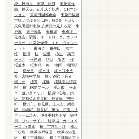
校、日当り、眺望、通風
東急東横
線、祐天寺、徒歩10分以内、１Rマン
ション
東急田園都市線
東急田園都
市線，徒歩５分以内，敷金0，礼金0
東急田園都市線.多摩川の見える家
東
戸塚
東戸塚駅
東横線
東横線、
元住吉、駅近、オートロック、エレベ
ーター、浴室乾燥機、ＩＨ、ウォシュ
レット、
東海道
東生田
松本
悟
松濤
柱
査定
柿生
栗平
根っこ
根岸線
格闘
案内
桜
桜並木
桜木町
梅
梅雨
梅雨明
け
梶が谷
梶ヶ谷
梶ヶ谷小学
校・宮崎中学校
梶ヶ谷駅
業者
楽しめ
標高
横浜
横浜南共済病
院
横浜国際プール
横浜市
横浜
市、狙い目エリア、横浜中心地、南
区、伊勢佐木長者町、阪東橋、吉野
町
横浜市、鶴見区、上末吉、綱島
駅、川崎駅、鶴見駅、築浅、戸建、リ
フォーム済み、仲介手数料不要、鶴見
川、リバーサイド、駐車場、カースペ
ース、3階建
横浜市営地下鉄
横浜
市役所
横浜市戸塚区
横浜市港北
区
横浜市都筑区
横浜市都筑区茅ヶ