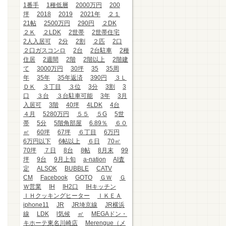
1番手
1種低層
2000万円
200
坪
2018
2019
2021年
２１
21帖
2500万円
290円
２DK
２Ｋ
２LDK
2世帯
2世帯住宅
2人入居可
2分
2割
２匹
2口
２口ガスコンロ
2台
2台駐車
2種
住居
2週間
2階
2階以上
2階建
て
3000万円
30坪
35
35周
年
35年
35年返済
390円
３Ｌ
ＤＫ
３丁目
３位
3分
3割
3
口
３台
３台駐車可能
3年
3月
入居可
3階
40坪
4LDK
4台
４月
5280万円
５５
５G
5世
帯
5分
5階角部屋
6.89％
６０
㎡
60坪
67坪
６丁目
6万円
6万円以下
6帖以上
６日
70㎡
70坪
７日
8台
8帖
8月末
99
坪
9台
9月上旬
a-nation
AI査
定
ALSOK
BUBBLE
CATV
CM
Facebook
GOTO
ＧＷ
Ｇ
Ｗ営業
IH
IH2口
IHキッチン
ＩＨクッキングヒーター
ＩＫＥＡ
iphone11
JR
JR埼京線
JR横浜
線
LDK
l気候
㎡
MEGAドン・
キホーテ東名川崎店
Merengue（メ