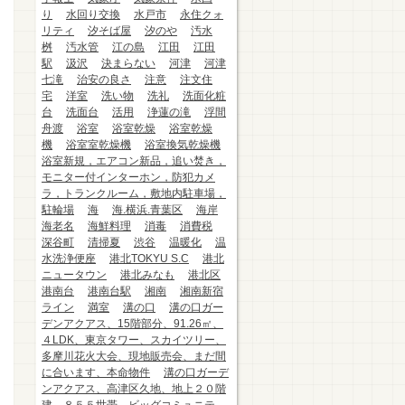
り
水回り交換
水戸市
永住クォ
リティ
汐そば屋
汐のや
汚水
桝
汚水管
江の島
江田
江田
駅
汲沢
決まらない
河津
河津
七滝
治安の良さ
注意
注文住
宅
洋室
洗い物
洗礼
洗面化粧
台
洗面台
活用
浄蓮の滝
浮間
舟渡
浴室
浴室乾燥
浴室乾燥
機
浴室室乾燥機
浴室換気乾燥機
浴室新規，エアコン新品，追い焚き，
モニター付インターホン，防犯カメ
ラ，トランクルーム，敷地内駐車場，
駐輪場
海
海.横浜.青葉区
海岸
海老名
海鮮料理
消毒
消費税
深谷町
清掃夏
渋谷
温暖化
温
水洗浄便座
港北TOKYU S.C
港北
ニュータウン
港北みなも
港北区
港南台
港南台駅
湘南
湘南新宿
ライン
満室
溝の口
溝の口ガー
デンアクアス、15階部分、91.26㎡、
４LDK、東京タワー、スカイツリー、
多摩川花火大会、現地販売会、まだ間
に合います、本命物件
溝の口ガーデ
ンアクアス、高津区久地、地上２０階