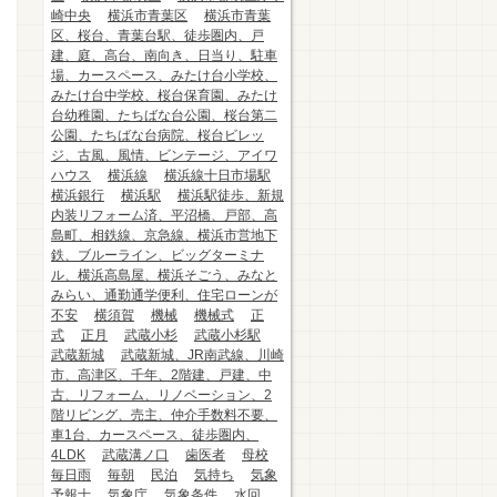
崎中央
横浜市青葉区
横浜市青葉
区、桜台、青葉台駅、徒歩圏内、戸
建、庭、高台、南向き、日当り、駐車
場、カースペース、みたけ台小学校、
みたけ台中学校、桜台保育園、みたけ
台幼稚園、たちばな台公園、桜台第二
公園、たちばな台病院、桜台ビレッ
ジ、古風、風情、ビンテージ、アイワ
ハウス
横浜線
横浜線十日市場駅
横浜銀行
横浜駅
横浜駅徒歩、新規
内装リフォーム済、平沼橋、戸部、高
島町、相鉄線、京急線、横浜市営地下
鉄、ブルーライン、ビッグターミナ
ル、横浜高島屋、横浜そごう、みなと
みらい、通勤通学便利、住宅ローンが
不安
横須賀
機械
機械式
正
式
正月
武蔵小杉
武蔵小杉駅
武蔵新城
武蔵新城、JR南武線、川崎
市、高津区、千年、2階建、戸建、中
古、リフォーム、リノベーション、2
階リビング、売主、仲介手数料不要、
車1台、カースペース、徒歩圏内、
4LDK
武蔵溝ノ口
歯医者
母校
毎日雨
毎朝
民泊
気持ち
気象
予報士
気象庁
気象条件
水回