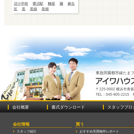
沼小学校
鷺沼駅
麵屋
麺
麻生
区
黒
黒猫
黒畑
東急田園都市線たま
〒225-0002 横浜市
TEL：045-905-2215 
会社概要
書式ダウンロード
スタッフブロ
会社情報
買う
スタッフ紹介
おすすめ売買物件レポート