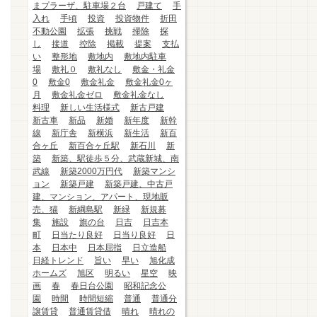
まプラーザ、駐車場２台
戸建て
手
入れ
手頃
投資
投資物件
折田
不動公園
拡張
挑戦
掃除
探
し
接道
控除
掲載
提案
支払
い
整形地
敷地内
敷地内駐車
場
敷礼０
敷礼なし
敷金・礼金
0
敷金0
敷金礼金
敷金礼金0ヶ
月
敷金礼金ゼロ
敷金礼金なし
料理
新しい生活様式
新古戸建
新古車
新品
新婚
新年度
新幹
線
新庁舎
新横浜
新生活
新百
合ヶ丘
新百合ヶ丘駅
新石川
新
築
新築、駅徒歩５分、武蔵新城、南
武線
新築2000万円代
新築マンシ
ョン
新築戸建
新築戸建、中古戸
建、マンション、アパート、現地販
売、猫
新綱島駅
新緑
新規募
集
施設
旗の台
日吉
日吉本
町
日当たり良好
日当り良好
日
本
日本中
日本屈指
日立造船
日経トレンド
旨い
早い
旭化成
ホームズ
旭区
明るい
星空
映
画
春
春日台公園
昭和記念公
園
時間
時間短縮
普通
普通分
譲賃貸
普通賃貸借
晴れ
晴れの