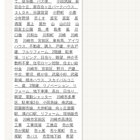
て、徒歩圏、バス便、
小田急線、新
百合ケ丘、新百合ヶ丘パークハウス、
３ＬＤＫ、分譲賃貸
小野町
小鹿
少年野球
尽くす
居宅
居室
居
酒屋
屋上
屋外
山
山の日
山
田富士公園
島 孝
島孝
嵐
川
口徹
川和台
川和町
川崎
川崎
市
川崎市、宮前区、東有馬、アイワ
ハウス、不動産、購入、戸建、中古戸
建、フルリフォーム、2階建、駐車
場、リビング、日当り、眺望、仲介手
数料不要、住宅ローン控除、住まい給
付金
川崎市、宮前区、野川、戸建、
中古、鷺沼、梶が谷、武蔵小杉、武蔵
新城、積水ハウス、スカイバルコニ
ー、庭、2階建、リノベーション、リ
フォーム、地下車庫、高台、日当り、
眺望、電動シャッター
川崎市多摩
区、駐車場2台、小田急線、南武線、
田園都市線、大井町線、向ヶ丘遊園
駅、溝の口駅、リフォーム、現地販売
会
川崎市宮前区
川崎市高津区
工事
工事現場
工務店
市が尾
市が尾駅
市ヶ尾
市ケ尾町
市ヶ
尾駅
市バス
市営地下鉄
希望