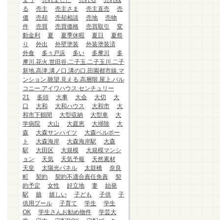
まう
売れました
売れる
売れ残
る
売主
売主さま
売主直売
売
価
売却
売却相談
売地
売物
件
売買
売買価格
売買取引
変
動金利
夏
夏季休暇
夏日
夏祭
り
外出
外壁塗装
外装塗装済
外食
多々戸浜
多い
多摩川
多
摩川.花火.世田谷.二子玉.二子玉川.二子
新地.高津.溝ノ口.溝の口.田園都市線.マ
ンション.眺望.見える.高層階.屋上.バル
コニー.アイワハウス.センチュリー
21
多頭
大事
大会
大切
大
口
大和
大和ハウス
大和市
大
和市下鶴間
大型収納
大型車
大
学病院
大山
大庭恵
大掃除
大
森
大森サンハイツ
大森ベルポー
ト
大森海岸
大森海岸駅
大森
駅
大田区
大規模
大規模マンシ
ョン
天気
天気予報
天然素材
天皇
太陽光パネル
太鼓橋
奈良
町
契約
契約不適合責任免責
契
約予定
女性
好立地
妻
始発
駅
娘
嬉しい
子ども
子供
子
供用プール
子育て
学生
学生
OK
学生さんお勧め物件
学芸大