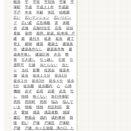
幅員
平
平坦
平坦地
平塚
平
塚駅
平成
平成３１年
平成築
平戸
年末
年齢
幸区
幼稚園
広い
広いマンション
広いリビン
グ
広い庭
広告掲載
床
床暖
房
店舗
店舗付住宅
店長
店頭
看板
座間
座間、新築、駐車場、戸
建
庭
庭付き
延床
延長
建て
替え
建物
建築
建築士
建築条
件
建築条件なし
建築条件無
建
築条件無し
建築計画
弁当
弊
害
引き渡し
引っ越し
引渡
引
渡即可
引越
当たらない
当た
り
当社
影響
役員会
後楽本
舗
徒歩
徒歩１０分
徒歩1分
徒歩２分
徒歩3分
徒歩４分
徒歩
5分
徒歩圏
徒歩圏内
心
心肺
機能
必ず
必死
必要
必見
忙
し
快晴
怖くない
急行停車駅
恩田
恩田町
悠樹
悩み
悩んで
いる
情報
情熱
想定利回
愛
犬
愛猫
感染
感染者数
感謝
慶応
懇親会
成約
成約事例
我
慢
戦い
戸塚
戸塚区
戸塚駅
戸建
戸建、向ヶ丘遊園、溝の口、た