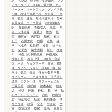
談
相鉄線、鶴ヶ峰、徒歩圏内、ファ
ミリータイプ、3LDK、最上階、エレ
ベーター、オートロック、グレイス鶴
ヶ峰、横浜市旭区白根、南向き、日当
り、眺望、通風、敷地内駐車場、自転
車置き場、バイク置場
相鉄線瀬谷
駅
看板効果
看板収入
県立
県
立三ツ池公園
真夏日
眺め
眺
望
瞬間的
矢野口
知恵
石垣
石田
石田悠樹
砂場
破格
確
率
礼金0
社員寮
社長
祈りま
す
祐天寺
祐天寺駅
祝日
神奈
川
神奈川の不動産屋
神奈川区
神奈川県
神奈川県、川崎市、宮前
区、水沢、たまプラーザ、築浅、2階
建、リノベーション、3LDK、庭、駐
車場、眺望、売主、仲介手数料不要、
リビング広い、バス便豊富、尻手黒川
道路、ロフト、畑、リフォーム済み、
田園風景
神明町
神木本町
神楽
坂
神様
神泉
神社
私
秋
秋
のゴールデンフェア
秋山
秋山智
宏
秋山智弘
秋葉
税制優遇
積
水ハウス
積雪
空き
空き家
空
室
空室対策
空家
立地
立野台