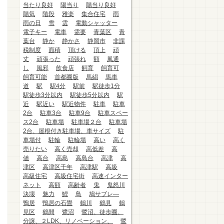
当たり良好
陽当り
陽当り良好
陽気
階段
雅楽
集合住宅
雨
雨の日
雪
雲
電動シャッター
電子キー
電車
需要
青葉区
青
葉台
静か
静かさ
静岡市
非課
税制度
面積
頂ける
頂上
頑
丈
頑張った
頑張れ
額
風通
し
風邪
飲食店
飼育
飼育可
飼育可能
首都圏版
馬絹
馬車
道
駅
駅4分
駅前
駅徒歩1分
駅徒歩3分以内
駅徒歩5分以内
駅
近
駅近い
駅近物件
駐車
駐車
2台
駐車3台
駐車9台
駐車スペー
ス2台
駐車場
駐車場２台
駐車場
2台、屋根付き駐車場、車サイズ
駐
車場付
駐輪
駐輪場
高い
高く
売りたい
高く売却
高低差
高
値
高台
高島
高島台
高津
高
津区
高津区千年
高津駅
高級
高級住宅
高級住宅街
高速インター
ネット
高額
高齢者
鬼
鬼怒川
決壊
魅力
鯉
鳥
鳩サブレ―
鴨居
鴨居の石畳
鶴川
鶴見
鶴
見区
鶴間
鷺沼
鷺沼、徒歩圏、
分譲、２LDK、リノベーション、
鷺