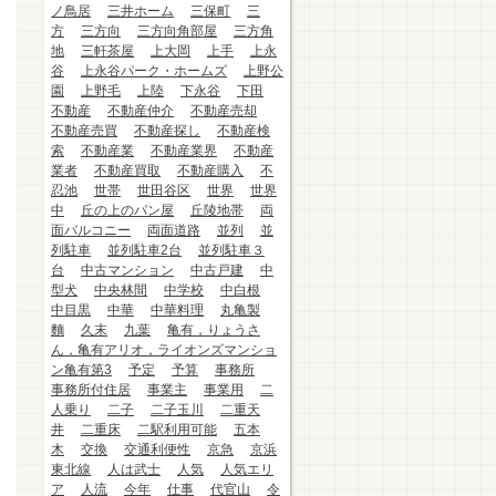
ノ鳥居
三井ホーム
三保町
三
方
三方向
三方向角部屋
三方角
地
三軒茶屋
上大岡
上手
上永
谷
上永谷パーク・ホームズ
上野公
園
上野毛
上陸
下永谷
下田
不動産
不動産仲介
不動産売却
不動産売買
不動産探し
不動産検
索
不動産業
不動産業界
不動産
業者
不動産買取
不動産購入
不
忍池
世帯
世田谷区
世界
世界
中
丘の上のパン屋
丘陵地帯
両
面バルコニー
両面道路
並列
並
列駐車
並列駐車2台
並列駐車３
台
中古マンション
中古戸建
中
型犬
中央林間
中学校
中白根
中目黒
中華
中華料理
丸亀製
麵
久末
九葉
亀有，りょうさ
ん，亀有アリオ，ライオンズマンショ
ン亀有第3
予定
予算
事務所
事務所付住居
事業主
事業用
二
人乗り
二子
二子玉川
二重天
井
二重床
二駅利用可能
五本
木
交換
交通利便性
京急
京浜
東北線
人は武士
人気
人気エリ
ア
人流
今年
仕事
代官山
令