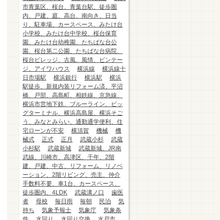
市青葉区、桜台、青葉台駅、徒歩圏
内、戸建、庭、高台、南向き、日当
り、駐車場、カースペース、みたけ台
小学校、みたけ台中学校、桜台保育
園、みたけ台幼稚園、たちばな台公
園、桜台第二公園、たちばな台病院、
桜台ビレッジ、古風、風情、ビンテー
ジ、アイワハウス
横浜線
横浜線十
日市場駅
横浜銀行
横浜駅
横浜
駅徒歩、新規内装リフォーム済、平沼
橋、戸部、高島町、相鉄線、京急線、
横浜市営地下鉄、ブルーライン、ビッ
グターミナル、横浜高島屋、横浜そご
う、みなとみらい、通勤通学便利、住
宅ローンが不安
横須賀
機械
機
械式
正式
正月
武蔵小杉
武蔵
小杉駅
武蔵新城
武蔵新城、JR南
武線、川崎市、高津区、千年、2階
建、戸建、中古、リフォーム、リノベ
ーション、2階リビング、売主、仲介
手数料不要、車1台、カースペース、
徒歩圏内、4LDK
武蔵溝ノ口
歯医
者
母校
毎日雨
毎朝
民泊
気
持ち
気象予報士
気象庁
気象条
件
水回り
水回り交換
水戸市