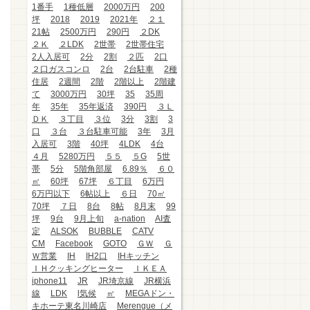
1番手
1種低層
2000万円
200
坪
2018
2019
2021年
２１
21帖
2500万円
290円
２DK
２Ｋ
２LDK
2世帯
2世帯住宅
2人入居可
2分
2割
２匹
2口
２口ガスコンロ
2台
2台駐車
2種
住居
2週間
2階
2階以上
2階建
て
3000万円
30坪
35
35周
年
35年
35年返済
390円
３Ｌ
ＤＫ
３丁目
３位
3分
3割
3
口
３台
３台駐車可能
3年
3月
入居可
3階
40坪
4LDK
4台
４月
5280万円
５５
５G
5世
帯
5分
5階角部屋
6.89％
６０
㎡
60坪
67坪
６丁目
6万円
6万円以下
6帖以上
６日
70㎡
70坪
７日
8台
8帖
8月末
99
坪
9台
9月上旬
a-nation
AI査
定
ALSOK
BUBBLE
CATV
CM
Facebook
GOTO
ＧＷ
Ｇ
Ｗ営業
IH
IH2口
IHキッチン
ＩＨクッキングヒーター
ＩＫＥＡ
iphone11
JR
JR埼京線
JR横浜
線
LDK
l気候
㎡
MEGAドン・
キホーテ東名川崎店
Merengue（メ