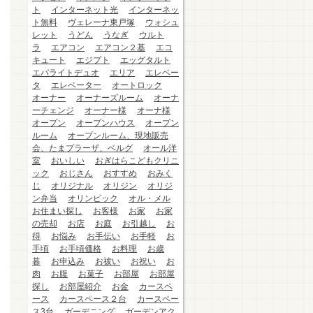
ト
インターネット光
インターネッ
ト無料
ヴェレーナ東戸塚
ウォシュ
レット
うどん
うなぎ
ウルト
ラ
エアコン
エアコン２基
エコ
キュート
エジプト
エッグタルト
エバライトデュオ
エリア
エレベー
タ
エレベーター
オートロック
オーナー
オーナーズルーム
オーナ
ーチェンジ
オーナー様
オーナ様
オープン
オープンハウス
オープン
ルーム
オープンルーム、現地販売
会、たまプラーザ、ベルグ
オール洋
室
おいしい
おぎはらこどもクリニ
ック
おじさん
おすすめ
おみく
じ
オリジナル
オリジン
オリジ
ン弁当
オリンピック
オル・メル
お住まい探し
お客様
お家
お家
の売却
お店
お庭
お引越し
お
得
お悩み
お手伝い
お手軽
お
手頃
お手頃価格
お料理
お歳
暮
お申込み
お祓い
お祝い
お
肉
お腹
お菓子
お部屋
お部屋
探し
お部屋紹介
お金
カースペ
ース
カースペース２台
カースペー
ス3台
ガーデニング
ガーデンアク