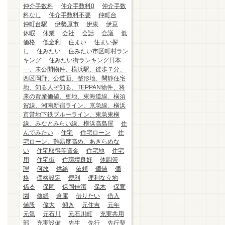
仲介手数料
仲介手数料0
仲介手数
料なし
仲介手数料不要
仲町台
仲町台駅
伊勢原市
伊東
伊豆
休暇
休業
会社
会話
会議
低
価格
低金利
住まい
住まい探
し
住みたい
住みたい市区町村ラン
キング
住みたい街ランキング日本
一、未公開物件、横浜駅、徒歩７分、
西区岡野、公道面、整形地、閑静住宅
地、知る人ぞ知る、TEPPAN物件、将
来の資産価値、更地、東海道線、横須
賀線、湘南新宿ライン、京急線、横浜
市営地下鉄ブルーライン、東急東横
線、みなとみらい線、横浜高島屋
住
んでみたい
住宅
住宅ローン
住
宅ローン、難易度高め、あきらめな
い
住宅取得等資金
住宅地
住宅
用
住宅街
住環境良好
体調管
理
何故
供給
依頼
価値
価
格
価格設定
便利
便利な立地
係る
保岡
保岡佳潔
保木
保育
園
修繕
倉庫
借りたい
借入
値段
偉大
傾き
元住吉
元年
元気
元石川
元石川町
充実共用
部
充実設備
先生
先行
先行契