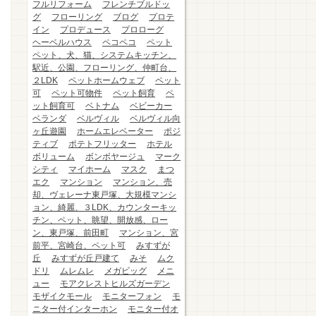
フルリフォーム
フレンチブルドッ
グ
フローリング
ブログ
プロテ
イン
プロデュース
プロローグ
ヘーベルハウス
ペコペコ
ペット
ペット、犬、猫、システムキッチン、
駅近、公園、フローリング、仲町台、
２LDK
ペットホームウェブ
ペット
可
ペット可物件
ペット飼育
ペ
ット飼育可
ベトナム
ベビーカー
ベランダ
ベルヴィル
ベルヴィル向
ヶ丘遊園
ホームエレベーター
ポジ
ティブ
ポテトフリッター
ホテル
ボリューム
ボンボヤージュ
マーク
シティ
マイホーム
マスク
まつ
エク
マンション
マンション、売
却、ヴェレーナ東戸塚、大規模マンシ
ョン、綺麗、３LDK、カウンターキッ
チン、ペット、眺望、開放感、ロー
ン、東戸塚、前田町
マンション、宮
前平、宮崎台、ペット可
みすずが
丘
みすずが丘戸建て
みそ
ムク
ドリ
ムレムレ
メガビッグ
メニ
ュー
モアクレストヒルズガーデン
モザイクモール
モニターフォン
モ
ニター付インターホン
モニター付オ