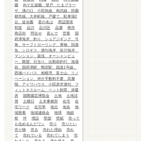
園
向ケ丘遊園、登戸、たまプラー
ザ、溝の口、小田急線、南武線、田園
都市線、大井町線、戸建て、駐車場2
台、徒歩圏
君の名は
周辺環境
和室
品川
品川区
品濃
商売
商店街
問合せ
喜んで
営業
国
府津海岸、釣り、ショアジギング、弓
角、サーフトローリング、青物、回遊
魚、シロギス、酒匂海岸、前川海岸、
マンション、築浅、オーシャンビュ
ー、眺望、日当り、出勤前釣行、漁場
前、国府津駅、鴨宮駅、国道1号線、
西湘バイパス、相模湾、富士山、リノ
ベーション、仲介手数料不要、高層
階、アイワハウス、小田原市酒匂、フ
ィットネスルーム、ペット飼育、床暖
房
国際園芸博覧会
土地
土地活
用
土曜日
土木事務所
在宅
在
宅ワーク
在宅率
地元
地名
地
域密着
地域連絡会
地球
地鎮
祭
坪
埋設
堅固
壁紙
売って
も住めるんだワン
売り
売りたい
売り物
売る
売れた理由
売れ
て
売れている
売れてしまう
売