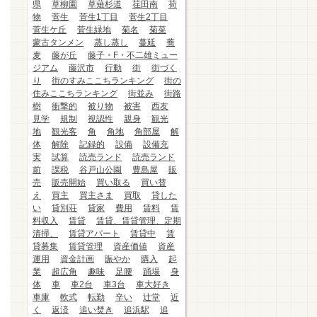
県
草柳園
草薙杉道
荏田南
荷
物
菅生
菅生1丁目
菅生2丁目
菅生ケ丘
菅生緑地
菊名
菊菜
蒙古タンメン
蒸し蒸し
蔓延
蕎
麦
藤が丘
藤子・F・不二雄ミュー
ジアム
藤沢市
行動
街
街づく
り
街のすみここちランキング
街の
住みここちランキング
街並み
街路
樹
衝撃的
被り物
被害
西友
見学
規制
視認性
親身
観光
地
観光客
角
角地
角部屋
解
体
解除
記録的
設備
設備充
実
試算
読売ランド
読売ランド
前
課税
谷戸山公園
豊島屋
販
売
販売開始
買い取る
買い替
え
買主
買主さま
買取
貸した
い
貸別荘
貸家
費用
賃料
賃
料収入
賃貸
賃貸、賃貸管理、定期
清掃、
賃貸アパート
賃貸中
賃
貸募集
賃貸管理
資産価値
資産
運用
資金計画
賑やか
購入
起
業
超広角
趣味
足腰
踊場
身
体
車
車2台
車3台
車大好き
車庫
軟式
転勤
辛い
辻堂
近
く
返済
追い焚き
追浜駅
追