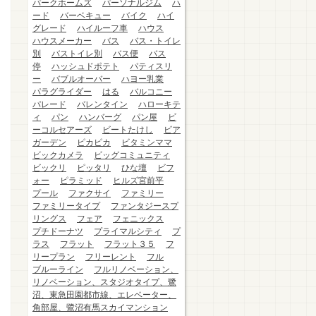
パークホームズ
パーソナルジム
ハ
ード
バーベキュー
バイク
ハイ
グレード
ハイルーフ車
ハウス
ハウスメーカー
バス
バス・トイレ
別
バストイレ別
バス便
バス
停
ハッシュドポテト
パティスリ
ー
バブルオーバー
ハヨー乳業
パラグライダー
はる
バルコニー
パレード
バレンタイン
ハローキテ
ィ
パン
ハンバーグ
パン屋
ビ
ーコルセアーズ
ビートたけし
ビア
ガーデン
ピカピカ
ビタミンママ
ビックカメラ
ビッグコミュニティ
ビックリ
ピッタリ
ひな壇
ビフ
ォー
ピラミッド
ヒルズ宮前平
プール
ファクサイ
ファミリー
ファミリータイプ
ファンタジースプ
リングス
フェア
フェニックス
プチドーナツ
プライマルシティ
プ
ラス
フラット
フラット３５
フ
リープラン
フリーレント
フル
ブルーライン
フルリノベーション、
リノベーション、スタジオタイプ、鷺
沼、東急田園都市線、エレベーター、
角部屋、鷺沼有馬スカイマンション