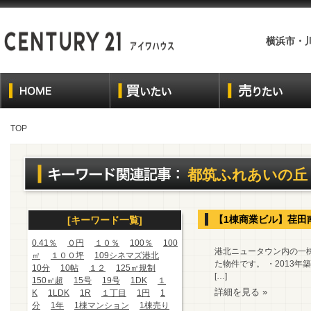
横浜市・
TOP
都筑ふれあいの丘
【1棟商業ビル】荏田
[キーワード一覧]
0.41％
０円
１０％
100％
100
港北ニュータウン内の一
㎡
１００坪
109シネマズ港北
た物件です。 ・2013年
10分
10帖
１２
125㎡規制
[…]
150㎡超
15号
19号
1DK
１
詳細を見る »
K
1LDK
1R
１丁目
1円
1
分
1年
1棟マンション
1棟売り