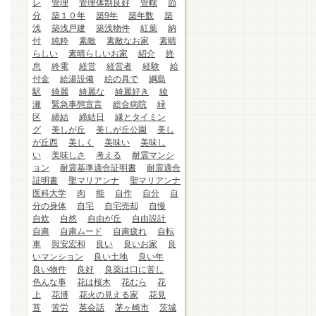
レ
管理
管理体制良好
管轄
節
分
築１０年
築9年
築年数
築
浅
築浅戸建
築浅物件
紅葉
納
付
純粋
素敵
素敵なお家
素晴
らしい
素晴らしいお家
紹介
終
息
終電
経営
経営者
経験
給
付金
給湯設備
絵の具で
綱島
駅
綺麗
綺麗な
綺麗好き
綾
瀬
緊急事態宣言
総合病院
緑
区
締結
締結日
縁とタイミン
グ
美しが丘
美しが丘公園
美し
が丘西
美しく
美味い
美味し
い
美味しさ
考える
耐震マンシ
ョン
耐震基準適合証明書
耐震適合
証明書
聖マリアンナ
聖マリアンナ
医科大学
肉
能
自作
自分
自
分の身体
自宅
自宅売却
自慢
自炊
自然
自由が丘
自由設計
自粛
自粛ムード
自粛疲れ
自転
車
與安宏和
良い
良いお家
良
いマンション
良い土地
良い年
良い物件
良好
良薬は口に苦し
色んな事
花は桜木
花むら
花
上
花博
花火の見える家
花見
苔
苦労
英会話
茅ヶ崎市
茨城