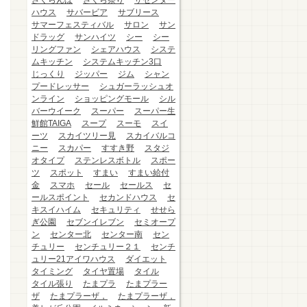
さくらんぼ
さくら祭り
ザセンター
ハウス
サバービア
サブリース
サマーフェスティバル
サロン
サン
ドラッグ
サンハイツ
シー
シー
リングファン
シェアハウス
システ
ムキッチン
システムキッチン3口
じっくり
ジッパー
ジム
シャン
プードレッサー
シュガーラッシュオ
ンライン
ショッピングモール
シル
バーウイーク
スーパー
スーパー生
鮮館TAIGA
スープ
スーモ
スイ
ーツ
スカイツリー見
スカイバルコ
ニー
スカパー
すすき野
スタジ
オタイプ
ステンレスボトル
スポー
ツ
スポット
すまい
すまい給付
金
スマホ
セール
セールス
セ
ールスポイント
セカンドハウス
セ
キスイハイム
セキュリティ
せせら
ぎ公園
セブンイレブン
セミオープ
ン
センター北
センター南
セン
チュリー
センチュリー２１
センチ
ュリー21アイワハウス
ダイエット
タイミング
タイヤ置場
タイル
タイル張り
たまプラ
たまプラー
ザ
たまプラーザ，
たまプラーザ，