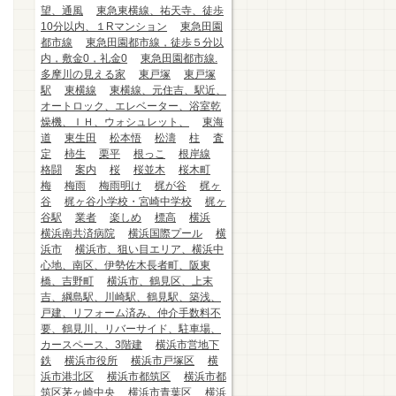
望、通風
東急東横線、祐天寺、徒歩
10分以内、１Rマンション
東急田園
都市線
東急田園都市線，徒歩５分以
内，敷金0，礼金0
東急田園都市線.
多摩川の見える家
東戸塚
東戸塚
駅
東横線
東横線、元住吉、駅近、
オートロック、エレベーター、浴室乾
燥機、ＩＨ、ウォシュレット、
東海
道
東生田
松本悟
松濤
柱
査
定
柿生
栗平
根っこ
根岸線
格闘
案内
桜
桜並木
桜木町
梅
梅雨
梅雨明け
梶が谷
梶ヶ
谷
梶ヶ谷小学校・宮崎中学校
梶ヶ
谷駅
業者
楽しめ
標高
横浜
横浜南共済病院
横浜国際プール
横
浜市
横浜市、狙い目エリア、横浜中
心地、南区、伊勢佐木長者町、阪東
橋、吉野町
横浜市、鶴見区、上末
吉、綱島駅、川崎駅、鶴見駅、築浅、
戸建、リフォーム済み、仲介手数料不
要、鶴見川、リバーサイド、駐車場、
カースペース、3階建
横浜市営地下
鉄
横浜市役所
横浜市戸塚区
横
浜市港北区
横浜市都筑区
横浜市都
筑区茅ヶ崎中央
横浜市青葉区
横浜