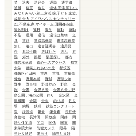
焚
退去
送迎会
通勤
通学路
通風
速完
造り
連休.高津.涼しい.
みなとみらい.第三京浜.娘.子ども.家族.
成長.全力.アイワハウス.センチュリー
21.不動産.家.マイホーム.田園都市線.
連休明け
連日
進学
運動
運動
不足
運用
過信
過信は禁物
道
具
道路
道路高低差
道路高低差
無し
遠出
適合証明書
適用要
件
遮音性能
選ばれた
選ぶ
避
難
郊外
部屋
部屋探し
都内
都営浅草線
都心へのアクセス
都立
大学
都筑ふれあいの丘
都筑区
都筑区荏田南
重厚
重説
重量鉄
骨造
野川本町
野球
野球少年
野生
野良猫
野菜炒め
野鳥
金
利
金沢
金沢八景
金沢八景，野
島公園，海の公園，釣り
金沢区
金
融機関
金額
金魚
釣り堀
釣り
場
釣堀
鉄町
鉄筋コンクリート
造
鉄骨造
鎌倉
鎌倉市
長期優
良住宅
長津田
開放感
閑静
閑
静な住宅街
間口
関係
関東
関
東学院大学
防犯カメラ
限界
陽
当たり良好
陽当り
陽当り良好