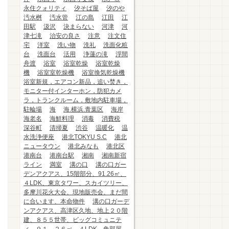
永住クォリティ
汐そば屋
汐のや
汚水桝
汚水管
江の島
江田
江
田駅
汲沢
決まらない
河津
河
津七滝
治安の良さ
注意
注文住
宅
洋室
洗い物
洗礼
洗面化粧
台
洗面台
活用
浄蓮の滝
浮間
舟渡
浴室
浴室乾燥
浴室乾燥
機
浴室室乾燥機
浴室換気乾燥機
浴室新規，エアコン新品，追い焚き，
モニター付インターホン，防犯カメ
ラ，トランクルーム，敷地内駐車場，
駐輪場
海
海.横浜.青葉区
海岸
海老名
海鮮料理
消毒
消費税
深谷町
清掃夏
渋谷
温暖化
温
水洗浄便座
港北TOKYU S.C
港北
ニュータウン
港北みなも
港北区
港南台
港南台駅
湘南
湘南新宿
ライン
満室
溝の口
溝の口ガー
デンアクアス、15階部分、91.26㎡、
４LDK、東京タワー、スカイツリー、
多摩川花火大会、現地販売会、まだ間
に合います、本命物件
溝の口ガーデ
ンアクアス、高津区久地、地上２０階
建、８５５世帯、ビッグコミュニテ