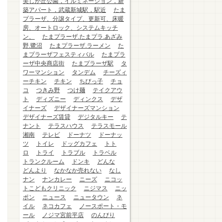
美しが丘公園，イルミネーション，新
築アパート，武蔵新城駅，駅近
たま
プラーザ、分譲タイプ、更新可、床暖
房、オートロック、システムキッチ
ン、
たまプラーザ.たまプラ.あざみ
野.鷺沼
たまプラーザ.ラーメン
た
まプラーザフェスティバル
たまプラ
ーザ中央商店街
たまプラーザ駅
タ
ワーマンション
タンデム
チーズィ
ーチキン
チキン
ちびっ子
チョ
コ
つきみ野
つけ麺
テイクアウ
ト
ディズニー
ディンクス
デザ
イナーズ
デザイナーズマンション
デザイナーズ賃貸
デジタルキー
テ
ナント
テラスハウス
テラスモール
湘南
テレビ
ドーナツ
ドーナッ
ツ
トイレ
ドッグカフェ
トト
ロ
トライ
トラブル
トラベル
トランクルーム
ドンキ
どんな
どんより
なかなか売れない
なし
ナン
ナンカレー
ニーズ
ニコッ
トこどもクリニック
ニジマス
ニッ
ポン
ニュース
ニュータウン
ネ
イル
ネコカフェ
ノースポート・モ
ール
ノジマ宮前平店
のんびり