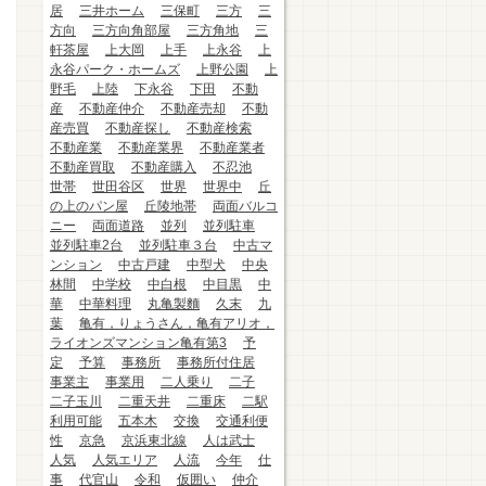
居
三井ホーム
三保町
三方
三
方向
三方向角部屋
三方角地
三
軒茶屋
上大岡
上手
上永谷
上
永谷パーク・ホームズ
上野公園
上
野毛
上陸
下永谷
下田
不動
産
不動産仲介
不動産売却
不動
産売買
不動産探し
不動産検索
不動産業
不動産業界
不動産業者
不動産買取
不動産購入
不忍池
世帯
世田谷区
世界
世界中
丘
の上のパン屋
丘陵地帯
両面バルコ
ニー
両面道路
並列
並列駐車
並列駐車2台
並列駐車３台
中古マ
ンション
中古戸建
中型犬
中央
林間
中学校
中白根
中目黒
中
華
中華料理
丸亀製麵
久末
九
葉
亀有，りょうさん，亀有アリオ，
ライオンズマンション亀有第3
予
定
予算
事務所
事務所付住居
事業主
事業用
二人乗り
二子
二子玉川
二重天井
二重床
二駅
利用可能
五本木
交換
交通利便
性
京急
京浜東北線
人は武士
人気
人気エリア
人流
今年
仕
事
代官山
令和
仮囲い
仲介