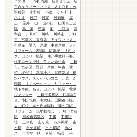
バス便、
小田急線、新百合ケ丘、新
百合ヶ丘パークハウス、３ＬＤＫ、分
譲賃貸
小野町
小鹿
少年野球
尽くす
居宅
居室
居酒屋
屋
上
屋外
山
山の日
山田富士公
園
島 孝
島孝
嵐
川口徹
川
和台
川和町
川崎
川崎市
川崎
市、宮前区、東有馬、アイワハウス、
不動産、購入、戸建、中古戸建、フル
リフォーム、2階建、駐車場、リビン
グ、日当り、眺望、仲介手数料不要、
住宅ローン控除、住まい給付金
川崎
市、宮前区、野川、戸建、中古、鷺
沼、梶が谷、武蔵小杉、武蔵新城、積
水ハウス、スカイバルコニー、庭、2
階建、リノベーション、リフォーム、
地下車庫、高台、日当り、眺望、電動
シャッター
川崎市多摩区、駐車場2
台、小田急線、南武線、田園都市線、
大井町線、向ヶ丘遊園駅、溝の口駅、
リフォーム、現地販売会
川崎市宮前
区
川崎市高津区
工事
工事現
場
工務店
市が尾
市が尾駅
市
ヶ尾
市ケ尾町
市ヶ尾駅
市バ
ス
市営地下鉄
希望
幅員
平