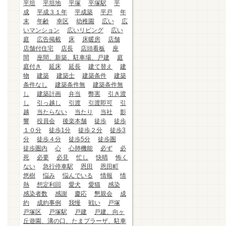
平坦
平坦地
平塚
平塚駅
平
成
平成３１年
平成築
平戸
年
末
年齢
幸区
幼稚園
広い
広
いマンション
広いリビング
広い
庭
広告掲載
床
床暖房
店舗
店舗付住宅
店長
店頭看板
座
間
座間、新築、駐車場、戸建
庭
庭付き
延床
延長
建て替え
建
物
建築
建築士
建築条件
建築
条件なし
建築条件無
建築条件無
し
建築計画
弁当
弊害
引き渡
し
引っ越し
引渡
引渡即可
引
越
当たらない
当たり
当社
影
響
役員会
後楽本舗
徒歩
徒歩
１０分
徒歩1分
徒歩２分
徒歩3
分
徒歩４分
徒歩5分
徒歩圏
徒歩圏内
心
心肺機能
必ず
必
死
必要
必見
忙し
快晴
怖く
ない
急行停車駅
恩田
恩田町
悠樹
悩み
悩んでいる
情報
情
熱
想定利回
愛犬
愛猫
感染
感染者数
感謝
慶応
懇親会
成
約
成約事例
我慢
戦い
戸塚
戸塚区
戸塚駅
戸建
戸建、向ヶ
丘遊園、溝の口、たまプラーザ、駐車