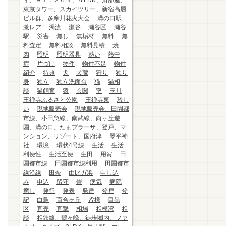
ィ、９１．２６㎡、４LDK、角部屋、
東京タワー、スカイツリー、新宿高層
ビル群、多摩川花火大会
溝の口駅
激レア
濁流
瀬谷
瀬谷区
瀬谷
駅
災害
無し
無垢材
無料
無
料査定
無料相談
無料見積
焼
肉
照明
照明器具
熱い
熱中
症
片づけ
物件
物件不足
物件
紹介
特典
犬
犬蔵
狩り
独り
身
独立
独立洗面台
猫
猫相
談
猫飼育
猿
玄関
率
玉川
王禅寺ふるさと公園
王禅寺東
珍し
い
現地販売会
現地販売会、田園都
市線、小田急線、南武線、向ヶ丘遊
園、溝の口、たまプラーザ、登戸、マ
ンション、リゾート、国府津
琴平神
社
環境
環状4号線
生活
生活
利便性
生活至便
生田
用賀
田
園都市線
田園都市線利用
田園都市
線沿線
田奈
由比ガ浜
申し込
み
申込
留守
畳
病気
病院
癒し
発行
発表
発達
登戸
登
記
白鳥
百合ヶ丘
皆様
目黒
区
直売
直撃
相場
相模湾
相
談
相鉄線、鶴ヶ峰、徒歩圏内、ファ