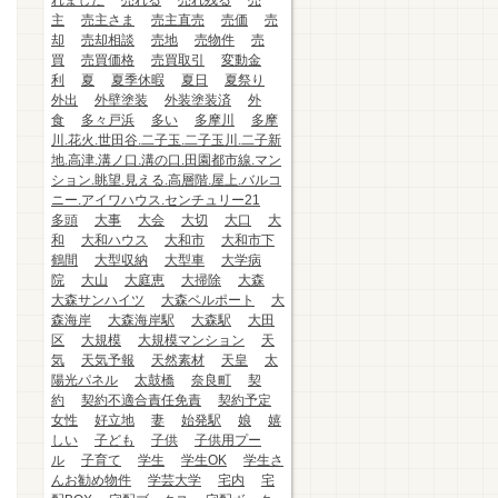
れました
売れる
売れ残る
売
主
売主さま
売主直売
売価
売
却
売却相談
売地
売物件
売
買
売買価格
売買取引
変動金
利
夏
夏季休暇
夏日
夏祭り
外出
外壁塗装
外装塗装済
外
食
多々戸浜
多い
多摩川
多摩
川.花火.世田谷.二子玉.二子玉川.二子新
地.高津.溝ノ口.溝の口.田園都市線.マン
ション.眺望.見える.高層階.屋上.バルコ
ニー.アイワハウス.センチュリー21
多頭
大事
大会
大切
大口
大
和
大和ハウス
大和市
大和市下
鶴間
大型収納
大型車
大学病
院
大山
大庭恵
大掃除
大森
大森サンハイツ
大森ベルポート
大
森海岸
大森海岸駅
大森駅
大田
区
大規模
大規模マンション
天
気
天気予報
天然素材
天皇
太
陽光パネル
太鼓橋
奈良町
契
約
契約不適合責任免責
契約予定
女性
好立地
妻
始発駅
娘
嬉
しい
子ども
子供
子供用プー
ル
子育て
学生
学生OK
学生さ
んお勧め物件
学芸大学
宅内
宅