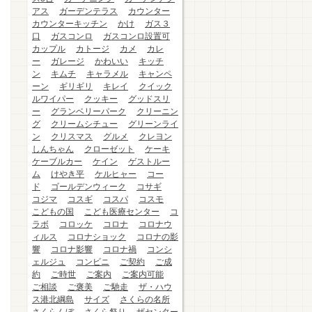
アス
ガーデンテラス
カウンター
カウンターキッチン
かけ
ガス３
口
ガスコンロ
ガスコンロ設置可
カップル
カトージ
カメ
カレ
ー
ガレージ
かわいい
キッチ
ン
キムチ
キャラメル
キャンペ
ーン
ギリギリ
キレイ
クイック
ルワイパー
クッキー
グッドスリ
ー
グランベリーパーク
クリーニン
グ
クリームシチュー
グリーンライ
ン
クリスマス
グルメ
クレヨン
しんちゃん
クローゼット
ケーキ
ケーブルカー
ケイン
ゲストルー
ム
けやき平
ケルヒャー
コー
ド
ゴールデンウィーク
コサギ
コジマ
コスギ
コスパ
コスモ
こどもの国
こども医療センター
コ
ラボ
コロッケ
コロナ
コロナウ
ィルス
コロナショック
コロナの影
響
コロナ影響
コロナ禍
コンシ
ェルジュ
コンビニ
ご契約
ご成
約
ご時世
ご案内
ご案内可能
ご相談
ご褒美
ご馳走
ザ・ハウ
ス港北綱島
サイズ
さくらの名所