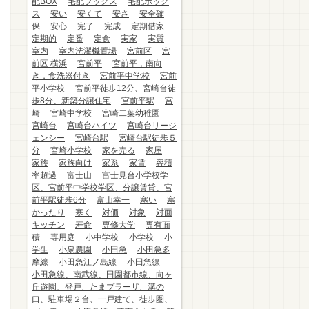
配BOX
宅配ブックス
宅配ボック
ス
安い
安くて
安さ
安全確
保
安心
完了
完成
定期借家
定期的
定番
定食
実家
実質
室内
室内洗濯機置場
宮前区
宮
前区.横浜
宮前平
宮前平，南向
き，食洗器付き
宮前平中学校
宮前
平小学校
宮前平徒歩12分、宮崎台徒
歩8分、新築分譲住宅
宮前平駅
宮
崎
宮崎中学校
宮崎二葉幼稚園
宮崎台
宮崎台ハイツ
宮崎台リージ
ェンシー
宮崎台駅
宮崎台駅徒歩５
分
宮崎小学校
家を売る
家屋
家族
家族向け
家系
家賃
容積
率超過
富士山
富士見台小学校学
区、宮前平中学校学区、分譲賃貸、宮
前平駅徒歩6分
富山幸一
寒い
寒
かったり
寒く
対価
対象
対面
キッチン
寿命
専修大学
専有面
積
専用庭
小中学校
小学校
小
学生
小泉農園
小田急
小田急多
摩線
小田急江ノ島線
小田急線
小田急線、南武線、田園都市線、向ヶ
丘遊園、登戸、たまプラーザ、溝の
口、駐車場２台、一戸建て、徒歩圏、