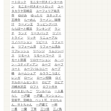
ートロック
モニター付きインターホ
ン
モニター付きオートロック
ユー
タカラヤ宮崎店
ユーフォリア祐天
寺
ゆがみ
ゆったり
ヨネッティ
王禅寺
らーめん
ラーメン、味噌
汁
ラーメン王
ラッピングバス
ららぽーと横浜
ランキング
ラン
チ
ランド
リースバック
リゾー
トライン
リッチ
リニューアル
リノベーション
リピート
リフォー
ム
リフォーム済
リフォーム済み
リフレッシュ
リベンジ
リムジンバ
ス
リモート
リモートワーク
リ
モート部屋
リロケーション
ル・パ
ン・コティディアン
ルーフ
ルーフ
コート
ルーフバルコニー
ループ
橋
ルームシェア
ルララこうほく
レンガ
ローン
ローン控除
ロイ
ヤルホームセンター
ロピア
ロピア
川崎水沢店
ロフト
ロフト付き
わがままいちご
ワンルーム
一人暮
らし
一戸建
一戸建、マンション、
宮前平、宮崎台、ペット可、ケロちゃ
ん、サトちゃん
一戸建て
一杯
一番
一蘭
丁寧
三ツ境
三ノ鳥