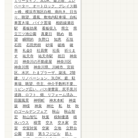
ミリータイプ、3LDK、最上階、エレ
ベーター、オートロック、グレイス鶴
ヶ峰、横浜市旭区白根、南向き、日当
り、眺望、通風、敷地内駐車場、自転
車置き場、バイク置場
相鉄線瀬谷
駅
看板効果
看板収入
県立
県
立三ツ池公園
真夏日
眺め
眺
望
瞬間的
矢野口
知恵
石垣
石田
石田悠樹
砂場
破格
確
率
礼金0
社員寮
社長
祈りま
す
祐天寺
祐天寺駅
祝日
神奈
川
神奈川の不動産屋
神奈川区
神奈川県
神奈川県、川崎市、宮前
区、水沢、たまプラーザ、築浅、2階
建、リノベーション、3LDK、庭、駐
車場、眺望、売主、仲介手数料不要、
リビング広い、バス便豊富、尻手黒川
道路、ロフト、畑、リフォーム済み、
田園風景
神明町
神木本町
神楽
坂
神様
神泉
神社
私
秋
秋
のゴールデンフェア
秋山
秋山智
宏
秋山智弘
秋葉
税制優遇
積
水ハウス
積雪
空き
空き家
空
室
空室対策
空家
立地
立野台
公園
笑顔
第５フジビル
筋ト