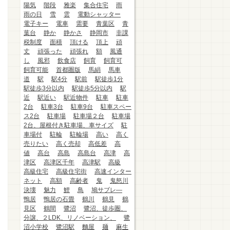
陽気
階段
雅楽
集合住宅
雨
雨の日
雪
雲
電動シャッター
電子キー
電車
需要
青葉区
青
葉台
静か
静かさ
静岡市
非課
税制度
面積
頂ける
頂上
頑
丈
頑張った
頑張れ
額
風通
し
風邪
飲食店
飼育
飼育可
飼育可能
首都圏版
馬絹
馬車
道
駅
駅4分
駅前
駅徒歩1分
駅徒歩3分以内
駅徒歩5分以内
駅
近
駅近い
駅近物件
駐車
駐車
2台
駐車3台
駐車9台
駐車スペー
ス2台
駐車場
駐車場２台
駐車場
2台、屋根付き駐車場、車サイズ
駐
車場付
駐輪
駐輪場
高い
高く
売りたい
高く売却
高低差
高
値
高台
高島
高島台
高津
高
津区
高津区千年
高津駅
高級
高級住宅
高級住宅街
高速インター
ネット
高額
高齢者
鬼
鬼怒川
決壊
魅力
鯉
鳥
鳩サブレ―
鴨居
鴨居の石畳
鶴川
鶴見
鶴
見区
鶴間
鷺沼
鷺沼、徒歩圏、
分譲、２LDK、リノベーション、
鷺
沼小学校
鷺沼駅
麵屋
麺
麻生