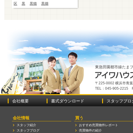
区
黒
黒猫
黒畑
東急田園都市線たま
〒225-0002 横浜市
TEL：045-905-2215 
会社概要
書式ダウンロード
スタッフブロ
会社情報
買う
スタッフ紹介
おすすめ売買物件レポート
スタッフブログ
売買物件の紹介