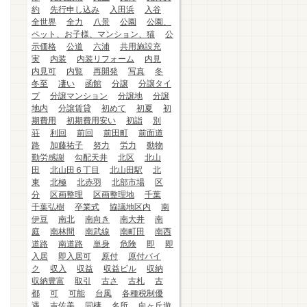
約
先行申し込み
入田浜
入谷
全世界
全力
八景
公園
公園、
ペット、お子様、マンション、猫
公
示価格
公道
六浦
共用施設充
実
内装
内装リフォーム
内見
内見可
内覧
再開発
写真
冬
冬至
凄い
函館
分譲
分譲タイ
プ
分譲マンション
分譲地
分譲
地内
分譲賃貸
初めて
初夏
初
期費用
初期費用安い
初詣
別
荘
利回
前回
前田町
前面道
路
加藤祐子
努力
労力
動物
勤労感謝
勾配天井
北区
北山
田
北山田６丁目
北山田駅
北
東
北極
北赤羽
北部市場
区
分
区画整理
区画整理地
千葉
千葉弘樹
卒業式
協議地区内
南
伊豆
南北
南向き
南大井
南
庭
南林間
南武線
南町田
南西
道路
南道路
単身
危険
即
即
入居
即入居可
原付
原付バイ
ク
収入
収益
収益ビル
収納
収納豊富
取引
古さ
古札
古
都
可
可能
台風
各種税制優
遇
吉佐美
同棲
名所
向ヶ丘遊