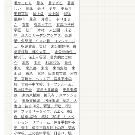
暑かったり
暑さ
暑すぎる
暑苦
しい
暴風
曇り
更地
更新可
更新可能
最上級
最上階
最強
最終枡
最高
月曜日
有りませ
ん
有馬
有馬４丁目
有馬中学校
学区
朝日
木材
未公開
未公
開、溝の口ガーデンアクアス、高層
階、角部屋、９０㎡超、コンシェルジ
ュ、収納豊富、笑顔
未公開物件、東
急東横線、都立大学、
未公開物件、
横浜市、保土ヶ谷区、優先的にご紹
介
本店
本社
杉本和弘
条件
東京
東京都
東南
東南角地
東
山田
東急
東急、田園都市線、宮前
平、宮崎台、ペット可、宮前平小学
校、宮前平中学校、オープンルーム、
現地販売会
東急大井町線
東急東横
線
東急東横線，祐天寺，1Kマンショ
ン
東急東横線、JR横浜線、菊名、大
倉山、徒歩10分、駅近、戸建、2階
建、ファミリータイプ、3LDK、車2
台、駐車場2台、築浅、30坪、リノベ
ーション、リフォーム、仲介手数料不
要、売主、横浜市鶴見区上の宮、菊名
小学校、上の宮中学校、日当り、眺