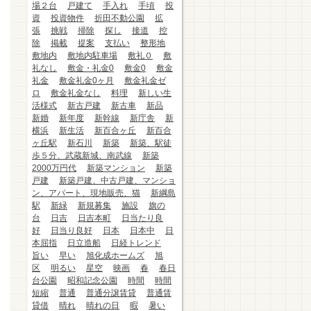
場２台
戸建て
手入れ
手頃
投
資
投資物件
折田不動公園
拡
張
挑戦
掃除
探し
接道
控
除
掲載
提案
支払い
整形地
敷地内
敷地内駐車場
敷礼０
敷
礼なし
敷金・礼金0
敷金0
敷金
礼金
敷金礼金0ヶ月
敷金礼金ゼ
ロ
敷金礼金なし
料理
新しい生
活様式
新古戸建
新古車
新品
新婚
新年度
新幹線
新庁舎
新
横浜
新生活
新百合ヶ丘
新百合
ヶ丘駅
新石川
新築
新築、駅徒
歩５分、武蔵新城、南武線
新築
2000万円代
新築マンション
新築
戸建
新築戸建、中古戸建、マンショ
ン、アパート、現地販売、猫
新綱島
駅
新緑
新規募集
施設
旗の
台
日吉
日吉本町
日当たり良
好
日当り良好
日本
日本中
日
本屈指
日立造船
日経トレンド
旨い
早い
旭化成ホームズ
旭
区
明るい
星空
映画
春
春日
台公園
昭和記念公園
時間
時間
短縮
普通
普通分譲賃貸
普通賃
貸借
晴れ
晴れの日
暇
暑い