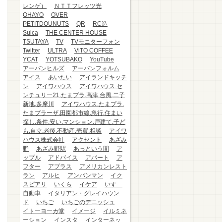
レンゲ）
ＮＴＴフレッツ光
OHAYO
OVER
PETITDOUNUTS
QR
RC造
Suica
THE CENTER HOUSE
TSUTAYA
TV
TVモニターフォン
Twitter
ULTRA
ViTO COFFEE
YCAT
YOTSUBAKO
YouTube
アーバンヒルズ
アーバンフォルム
アイス
あいたい
アイランドキッチ
ン
アイワハウス
アイワハウス.セ
ンチュリー21.たまプラ.高津.台風.二子
新地.多摩川
アイワハウス.たまプラ.
たまプラーザ.田園都市線.急行.住まい
探し.条件.安い.マンション.戸建て.子ど
も.自立.老後.不動産.売買.相談
アイワ
ハウス株式会社
アクセント
あざみ
野
あざみ野駅
あっという間
ア
ップル
アドバイス
アパート
ア
フター
アプラス
アメリカンレスト
ラン
アルヒ
アンパンマン
イク
スピアリ
いくら
イケア
いすゞ
自動車
イタリアン・グレイハウン
ド
いちご
いちごのデニッシュ
イトーヨーカ堂
イメージ
イルミネ
ーション
インスタ
インターネッ