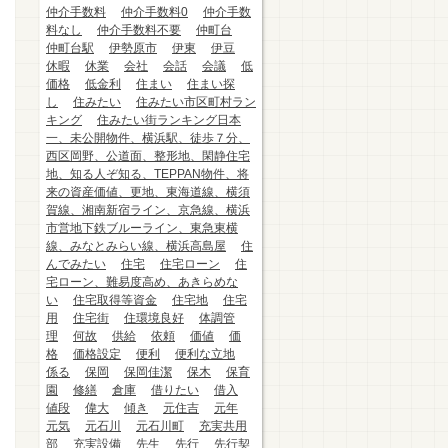
仲介手数料
仲介手数料0
仲介手数
料なし
仲介手数料不要
仲町台
仲町台駅
伊勢原市
伊東
伊豆
休暇
休業
会社
会話
会議
低
価格
低金利
住まい
住まい探
し
住みたい
住みたい市区町村ラン
キング
住みたい街ランキング日本
一、未公開物件、横浜駅、徒歩７分、
西区岡野、公道面、整形地、閑静住宅
地、知る人ぞ知る、TEPPAN物件、将
来の資産価値、更地、東海道線、横須
賀線、湘南新宿ライン、京急線、横浜
市営地下鉄ブルーライン、東急東横
線、みなとみらい線、横浜高島屋
住
んでみたい
住宅
住宅ローン
住
宅ローン、難易度高め、あきらめな
い
住宅取得等資金
住宅地
住宅
用
住宅街
住環境良好
体調管
理
何故
供給
依頼
価値
価
格
価格設定
便利
便利な立地
係る
保岡
保岡佳潔
保木
保育
園
修繕
倉庫
借りたい
借入
値段
偉大
傾き
元住吉
元年
元気
元石川
元石川町
充実共用
部
充実設備
先生
先行
先行契