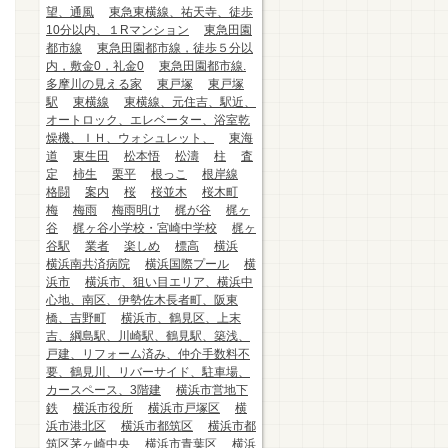
望、通風
東急東横線、祐天寺、徒歩
10分以内、１Rマンション
東急田園
都市線
東急田園都市線，徒歩５分以
内，敷金0，礼金0
東急田園都市線.
多摩川の見える家
東戸塚
東戸塚
駅
東横線
東横線、元住吉、駅近、
オートロック、エレベーター、浴室乾
燥機、ＩＨ、ウォシュレット、
東海
道
東生田
松本悟
松濤
柱
査
定
柿生
栗平
根っこ
根岸線
格闘
案内
桜
桜並木
桜木町
梅
梅雨
梅雨明け
梶が谷
梶ヶ
谷
梶ヶ谷小学校・宮崎中学校
梶ヶ
谷駅
業者
楽しめ
標高
横浜
横浜南共済病院
横浜国際プール
横
浜市
横浜市、狙い目エリア、横浜中
心地、南区、伊勢佐木長者町、阪東
橋、吉野町
横浜市、鶴見区、上末
吉、綱島駅、川崎駅、鶴見駅、築浅、
戸建、リフォーム済み、仲介手数料不
要、鶴見川、リバーサイド、駐車場、
カースペース、3階建
横浜市営地下
鉄
横浜市役所
横浜市戸塚区
横
浜市港北区
横浜市都筑区
横浜市都
筑区茅ヶ崎中央
横浜市青葉区
横浜