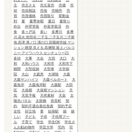
れました
売れる
売れ残る
売
主
売主さま
売主直売
売価
売
却
売却相談
売地
売物件
売
買
売買価格
売買取引
変動金
利
夏
夏季休暇
夏日
夏祭り
外出
外壁塗装
外装塗装済
外
食
多々戸浜
多い
多摩川
多摩
川.花火.世田谷.二子玉.二子玉川.二子新
地.高津.溝ノ口.溝の口.田園都市線.マン
ション.眺望.見える.高層階.屋上.バルコ
ニー.アイワハウス.センチュリー21
多頭
大事
大会
大切
大口
大
和
大和ハウス
大和市
大和市下
鶴間
大型収納
大型車
大学病
院
大山
大庭恵
大掃除
大森
大森サンハイツ
大森ベルポート
大
森海岸
大森海岸駅
大森駅
大田
区
大規模
大規模マンション
天
気
天気予報
天然素材
天皇
太
陽光パネル
太鼓橋
奈良町
契
約
契約不適合責任免責
契約予定
女性
好立地
妻
始発駅
娘
嬉
しい
子ども
子供
子供用プー
ル
子育て
学生
学生OK
学生さ
んお勧め物件
学芸大学
宅内
宅