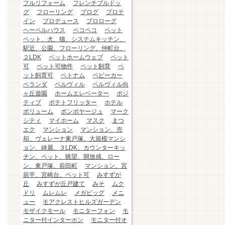
フルリフォーム
フレンチブルドッ
グ
フローリング
ブログ
プロテ
イン
プロデュース
プロローグ
ヘーベルハウス
ペコペコ
ペット
ペット、犬、猫、システムキッチン、
駅近、公園、フローリング、仲町台、
２LDK
ペットホームウェブ
ペット
可
ペット可物件
ペット飼育
ペ
ット飼育可
ベトナム
ベビーカー
ベランダ
ベルヴィル
ベルヴィル向
ヶ丘遊園
ホームエレベーター
ポジ
ティブ
ポテトフリッター
ホテル
ボリューム
ボンボヤージュ
マーク
シティ
マイホーム
マスク
まつ
エク
マンション
マンション、売
却、ヴェレーナ東戸塚、大規模マンシ
ョン、綺麗、３LDK、カウンターキッ
チン、ペット、眺望、開放感、ロー
ン、東戸塚、前田町
マンション、宮
前平、宮崎台、ペット可
みすずが
丘
みすずが丘戸建て
みそ
ムク
ドリ
ムレムレ
メガビッグ
メニ
ュー
モアクレストヒルズガーデン
モザイクモール
モニターフォン
モ
ニター付インターホン
モニター付オ