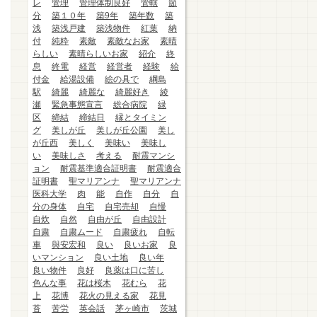
レ
管理
管理体制良好
管轄
節
分
築１０年
築9年
築年数
築
浅
築浅戸建
築浅物件
紅葉
納
付
純粋
素敵
素敵なお家
素晴
らしい
素晴らしいお家
紹介
終
息
終電
経営
経営者
経験
給
付金
給湯設備
絵の具で
綱島
駅
綺麗
綺麗な
綺麗好き
綾
瀬
緊急事態宣言
総合病院
緑
区
締結
締結日
縁とタイミン
グ
美しが丘
美しが丘公園
美し
が丘西
美しく
美味い
美味し
い
美味しさ
考える
耐震マンシ
ョン
耐震基準適合証明書
耐震適合
証明書
聖マリアンナ
聖マリアンナ
医科大学
肉
能
自作
自分
自
分の身体
自宅
自宅売却
自慢
自炊
自然
自由が丘
自由設計
自粛
自粛ムード
自粛疲れ
自転
車
與安宏和
良い
良いお家
良
いマンション
良い土地
良い年
良い物件
良好
良薬は口に苦し
色んな事
花は桜木
花むら
花
上
花博
花火の見える家
花見
苔
苦労
英会話
茅ヶ崎市
茨城