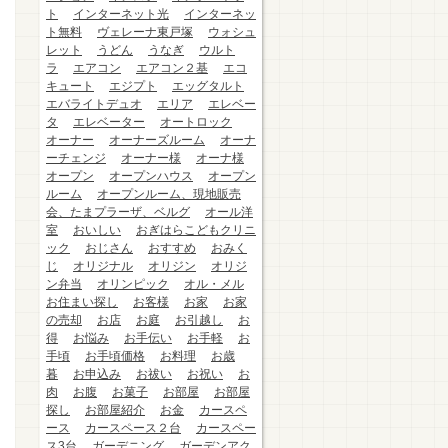
ト
インターネット光
インターネッ
ト無料
ヴェレーナ東戸塚
ウォシュ
レット
うどん
うなぎ
ウルト
ラ
エアコン
エアコン２基
エコ
キュート
エジプト
エッグタルト
エバライトデュオ
エリア
エレベー
タ
エレベーター
オートロック
オーナー
オーナーズルーム
オーナ
ーチェンジ
オーナー様
オーナ様
オープン
オープンハウス
オープン
ルーム
オープンルーム、現地販売
会、たまプラーザ、ベルグ
オール洋
室
おいしい
おぎはらこどもクリニ
ック
おじさん
おすすめ
おみく
じ
オリジナル
オリジン
オリジ
ン弁当
オリンピック
オル・メル
お住まい探し
お客様
お家
お家
の売却
お店
お庭
お引越し
お
得
お悩み
お手伝い
お手軽
お
手頃
お手頃価格
お料理
お歳
暮
お申込み
お祓い
お祝い
お
肉
お腹
お菓子
お部屋
お部屋
探し
お部屋紹介
お金
カースペ
ース
カースペース２台
カースペー
ス3台
ガーデニング
ガーデンアク