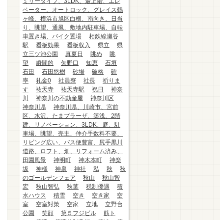
ミリータイプ、3LDK、最上階、エレ
ベーター、オートロック、グレイス鶴
ヶ峰、横浜市旭区白根、南向き、日当
り、眺望、通風、敷地内駐車場、自転
車置き場、バイク置場
相鉄線瀬谷
駅
看板効果
看板収入
県立
県
立三ツ池公園
真夏日
眺め
眺
望
瞬間的
矢野口
知恵
石垣
石田
石田悠樹
砂場
破格
確
率
礼金0
社員寮
社長
祈りま
す
祐天寺
祐天寺駅
祝日
神奈
川
神奈川の不動産屋
神奈川区
神奈川県
神奈川県、川崎市、宮前
区、水沢、たまプラーザ、築浅、2階
建、リノベーション、3LDK、庭、駐
車場、眺望、売主、仲介手数料不要、
リビング広い、バス便豊富、尻手黒川
道路、ロフト、畑、リフォーム済み、
田園風景
神明町
神木本町
神楽
坂
神様
神泉
神社
私
秋
秋
のゴールデンフェア
秋山
秋山智
宏
秋山智弘
秋葉
税制優遇
積
水ハウス
積雪
空き
空き家
空
室
空室対策
空家
立地
立野台
公園
笑顔
第５フジビル
筋ト