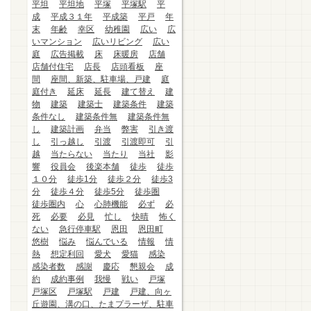
平坦
平坦地
平塚
平塚駅
平
成
平成３１年
平成築
平戸
年
末
年齢
幸区
幼稚園
広い
広
いマンション
広いリビング
広い
庭
広告掲載
床
床暖房
店舗
店舗付住宅
店長
店頭看板
座
間
座間、新築、駐車場、戸建
庭
庭付き
延床
延長
建て替え
建
物
建築
建築士
建築条件
建築
条件なし
建築条件無
建築条件無
し
建築計画
弁当
弊害
引き渡
し
引っ越し
引渡
引渡即可
引
越
当たらない
当たり
当社
影
響
役員会
後楽本舗
徒歩
徒歩
１０分
徒歩1分
徒歩２分
徒歩3
分
徒歩４分
徒歩5分
徒歩圏
徒歩圏内
心
心肺機能
必ず
必
死
必要
必見
忙し
快晴
怖く
ない
急行停車駅
恩田
恩田町
悠樹
悩み
悩んでいる
情報
情
熱
想定利回
愛犬
愛猫
感染
感染者数
感謝
慶応
懇親会
成
約
成約事例
我慢
戦い
戸塚
戸塚区
戸塚駅
戸建
戸建、向ヶ
丘遊園、溝の口、たまプラーザ、駐車