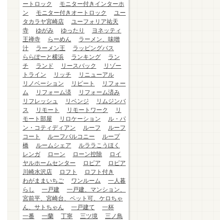
ートロック
モニター付きインターホ
ン
モニター付きオートロック
ユー
タカラヤ宮崎店
ユーフォリア祐天
寺
ゆがみ
ゆったり
ヨネッティ
王禅寺
らーめん
ラーメン、味噌
汁
ラーメン王
ラッピングバス
ららぽーと横浜
ランキング
ラン
チ
ランド
リースバック
リゾー
トライン
リッチ
リニューアル
リノベーション
リピート
リフォー
ム
リフォーム済
リフォーム済み
リフレッシュ
リベンジ
リムジンバ
ス
リモート
リモートワーク
リ
モート部屋
リロケーション
ル・パ
ン・コティディアン
ルーフ
ルーフ
コート
ルーフバルコニー
ループ
橋
ルームシェア
ルララこうほく
レンガ
ローン
ローン控除
ロイ
ヤルホームセンター
ロピア
ロピア
川崎水沢店
ロフト
ロフト付き
わがままいちご
ワンルーム
一人暮
らし
一戸建
一戸建、マンション、
宮前平、宮崎台、ペット可、ケロちゃ
ん、サトちゃん
一戸建て
一杯
一番
一蘭
丁寧
三ツ境
三ノ鳥