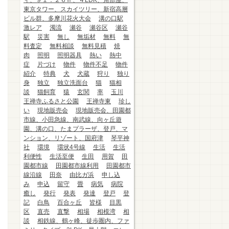
ィ、９１．２６㎡、４LDK、角部屋、
東京タワー、スカイツリー、新宿高層
ビル群、多摩川花火大会
溝の口駅
激レア
濁流
瀬谷
瀬谷区
瀬谷
駅
災害
無し
無垢材
無料
無
料査定
無料相談
無料見積
焼
肉
照明
照明器具
熱い
熱中
症
片づけ
物件
物件不足
物件
紹介
特典
犬
犬蔵
狩り
独り
身
独立
独立洗面台
猫
猫相
談
猫飼育
猿
玄関
率
玉川
王禅寺ふるさと公園
王禅寺東
珍し
い
現地販売会
現地販売会、田園都
市線、小田急線、南武線、向ヶ丘遊
園、溝の口、たまプラーザ、登戸、マ
ンション、リゾート、国府津
琴平神
社
環境
環状4号線
生活
生活
利便性
生活至便
生田
用賀
田
園都市線
田園都市線利用
田園都市
線沿線
田奈
由比ガ浜
申し込
み
申込
留守
畳
病気
病院
癒し
発行
発表
発達
登戸
登
記
白鳥
百合ヶ丘
皆様
目黒
区
直売
直撃
相場
相模湾
相
談
相鉄線、鶴ヶ峰、徒歩圏内、ファ