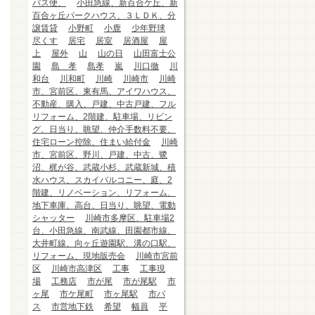
バス便、
小田急線、新百合ケ丘、新
百合ヶ丘パークハウス、３ＬＤＫ、分
譲賃貸
小野町
小鹿
少年野球
尽くす
居宅
居室
居酒屋
屋
上
屋外
山
山の日
山田富士公
園
島 孝
島孝
嵐
川口徹
川
和台
川和町
川崎
川崎市
川崎
市、宮前区、東有馬、アイワハウス、
不動産、購入、戸建、中古戸建、フル
リフォーム、2階建、駐車場、リビン
グ、日当り、眺望、仲介手数料不要、
住宅ローン控除、住まい給付金
川崎
市、宮前区、野川、戸建、中古、鷺
沼、梶が谷、武蔵小杉、武蔵新城、積
水ハウス、スカイバルコニー、庭、2
階建、リノベーション、リフォーム、
地下車庫、高台、日当り、眺望、電動
シャッター
川崎市多摩区、駐車場2
台、小田急線、南武線、田園都市線、
大井町線、向ヶ丘遊園駅、溝の口駅、
リフォーム、現地販売会
川崎市宮前
区
川崎市高津区
工事
工事現
場
工務店
市が尾
市が尾駅
市
ヶ尾
市ケ尾町
市ヶ尾駅
市バ
ス
市営地下鉄
希望
幅員
平