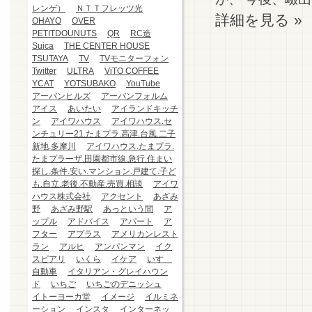
レンゲ）
ＮＴＴフレッツ光
詳細を見る »
OHAYO
OVER
PETITDOUNUTS
QR
RC造
Suica
THE CENTER HOUSE
TSUTAYA
TV
TVモニターフォン
Twitter
ULTRA
ViTO COFFEE
YCAT
YOTSUBAKO
YouTube
アーバンヒルズ
アーバンフォルム
アイス
あいたい
アイランドキッチ
ン
アイワハウス
アイワハウス.セ
ンチュリー21.たまプラ.高津.台風.二子
新地.多摩川
アイワハウス.たまプラ.
たまプラーザ.田園都市線.急行.住まい
探し.条件.安い.マンション.戸建て.子ど
も.自立.老後.不動産.売買.相談
アイワ
ハウス株式会社
アクセント
あざみ
野
あざみ野駅
あっという間
ア
ップル
アドバイス
アパート
ア
フター
アプラス
アメリカンレスト
ラン
アルヒ
アンパンマン
イク
スピアリ
いくら
イケア
いすゞ
自動車
イタリアン・グレイハウン
ド
いちご
いちごのデニッシュ
イトーヨーカ堂
イメージ
イルミネ
ーション
インスタ
インターネッ