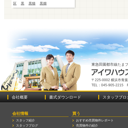
区
黒
黒猫
黒畑
東急田園都市線たま
〒225-0002 横浜市
TEL：045-905-2215 
会社概要
書式ダウンロード
スタッフブロ
会社情報
買う
スタッフ紹介
おすすめ売買物件レポート
スタッフブログ
売買物件の紹介