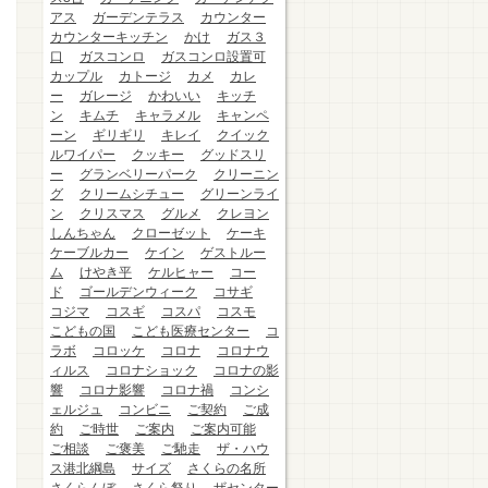
アス
ガーデンテラス
カウンター
カウンターキッチン
かけ
ガス３
口
ガスコンロ
ガスコンロ設置可
カップル
カトージ
カメ
カレ
ー
ガレージ
かわいい
キッチ
ン
キムチ
キャラメル
キャンペ
ーン
ギリギリ
キレイ
クイック
ルワイパー
クッキー
グッドスリ
ー
グランベリーパーク
クリーニン
グ
クリームシチュー
グリーンライ
ン
クリスマス
グルメ
クレヨン
しんちゃん
クローゼット
ケーキ
ケーブルカー
ケイン
ゲストルー
ム
けやき平
ケルヒャー
コー
ド
ゴールデンウィーク
コサギ
コジマ
コスギ
コスパ
コスモ
こどもの国
こども医療センター
コ
ラボ
コロッケ
コロナ
コロナウ
ィルス
コロナショック
コロナの影
響
コロナ影響
コロナ禍
コンシ
ェルジュ
コンビニ
ご契約
ご成
約
ご時世
ご案内
ご案内可能
ご相談
ご褒美
ご馳走
ザ・ハウ
ス港北綱島
サイズ
さくらの名所