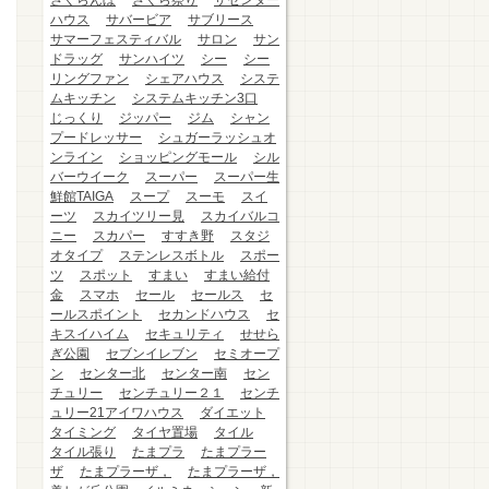
さくらんぼ
さくら祭り
ザセンター
ハウス
サバービア
サブリース
サマーフェスティバル
サロン
サン
ドラッグ
サンハイツ
シー
シー
リングファン
シェアハウス
システ
ムキッチン
システムキッチン3口
じっくり
ジッパー
ジム
シャン
プードレッサー
シュガーラッシュオ
ンライン
ショッピングモール
シル
バーウイーク
スーパー
スーパー生
鮮館TAIGA
スープ
スーモ
スイ
ーツ
スカイツリー見
スカイバルコ
ニー
スカパー
すすき野
スタジ
オタイプ
ステンレスボトル
スポー
ツ
スポット
すまい
すまい給付
金
スマホ
セール
セールス
セ
ールスポイント
セカンドハウス
セ
キスイハイム
セキュリティ
せせら
ぎ公園
セブンイレブン
セミオープ
ン
センター北
センター南
セン
チュリー
センチュリー２１
センチ
ュリー21アイワハウス
ダイエット
タイミング
タイヤ置場
タイル
タイル張り
たまプラ
たまプラー
ザ
たまプラーザ，
たまプラーザ，