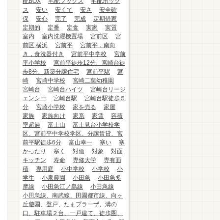
配BOX
宅配ブックス
宅配ボック
ス
安い
安くて
安さ
安全確
保
安心
完了
完成
定期借家
定期的
定番
定食
実家
実質
室内
室内洗濯機置場
宮前区
宮
前区.横浜
宮前平
宮前平，南向
き，食洗器付き
宮前平中学校
宮前
平小学校
宮前平徒歩12分、宮崎台徒
歩8分、新築分譲住宅
宮前平駅
宮
崎
宮崎中学校
宮崎二葉幼稚園
宮崎台
宮崎台ハイツ
宮崎台リージ
ェンシー
宮崎台駅
宮崎台駅徒歩５
分
宮崎小学校
家を売る
家屋
家族
家族向け
家系
家賃
容積
率超過
富士山
富士見台小学校学
区、宮前平中学校学区、分譲賃貸、宮
前平駅徒歩6分
富山幸一
寒い
寒
かったり
寒く
対価
対象
対面
キッチン
寿命
専修大学
専有面
積
専用庭
小中学校
小学校
小
学生
小泉農園
小田急
小田急多
摩線
小田急江ノ島線
小田急線
小田急線、南武線、田園都市線、向ヶ
丘遊園、登戸、たまプラーザ、溝の
口、駐車場２台、一戸建て、徒歩圏、