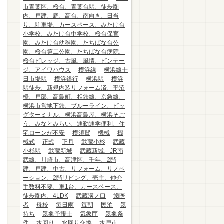
市青葉区、桜台、青葉台駅、徒歩圏
内、戸建、庭、高台、南向き、日当
り、駐車場、カースペース、みたけ台
小学校、みたけ台中学校、桜台保育
園、みたけ台幼稚園、たちばな台公
園、桜台第二公園、たちばな台病院、
桜台ビレッジ、古風、風情、ビンテー
ジ、アイワハウス
横浜線
横浜線十
日市場駅
横浜銀行
横浜駅
横浜
駅徒歩、新規内装リフォーム済、平沼
橋、戸部、高島町、相鉄線、京急線、
横浜市営地下鉄、ブルーライン、ビッ
グターミナル、横浜高島屋、横浜そご
う、みなとみらい、通勤通学便利、住
宅ローンが不安
横須賀
機械
機
械式
正式
正月
武蔵小杉
武蔵
小杉駅
武蔵新城
武蔵新城、JR南
武線、川崎市、高津区、千年、2階
建、戸建、中古、リフォーム、リノベ
ーション、2階リビング、売主、仲介
手数料不要、車1台、カースペース、
徒歩圏内、4LDK
武蔵溝ノ口
歯医
者
母校
毎日雨
毎朝
民泊
気
持ち
気象予報士
気象庁
気象条
件
水回り
水回り交換
水戸市