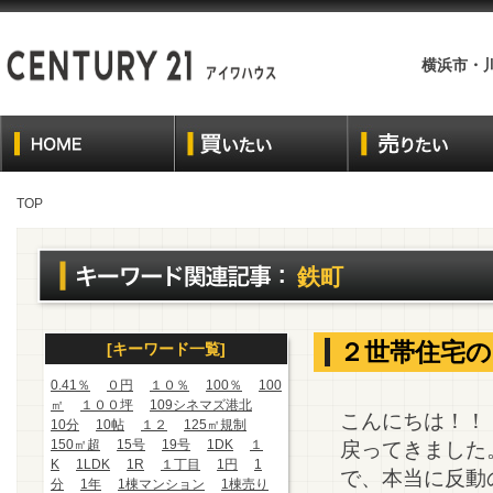
横浜市・
TOP
鉄町
２世帯住宅の
[キーワード一覧]
0.41％
０円
１０％
100％
100
㎡
１００坪
109シネマズ港北
こんにちは！！
10分
10帖
１２
125㎡規制
150㎡超
15号
19号
1DK
１
戻ってきました
K
1LDK
1R
１丁目
1円
1
で、本当に反動
分
1年
1棟マンション
1棟売り