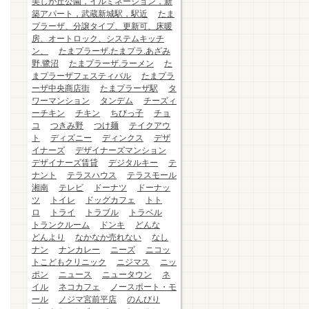
美しが丘公園，イルミネーション，新
築アパート，武蔵新城駅，駅近
たま
プラーザ、分譲タイプ、更新可、床暖
房、オートロック、システムキッチ
ン、
たまプラーザ.たまプラ.あざみ
野.鷺沼
たまプラーザ.ラーメン
た
まプラーザフェスティバル
たまプラ
ーザ中央商店街
たまプラーザ駅
タ
ワーマンション
タンデム
チーズィ
ーチキン
チキン
ちびっ子
チョ
コ
つきみ野
つけ麺
テイクアウ
ト
ディズニー
ディンクス
デザ
イナーズ
デザイナーズマンション
デザイナーズ賃貸
デジタルキー
テ
ナント
テラスハウス
テラスモール
湘南
テレビ
ドーナツ
ドーナッ
ツ
トイレ
ドッグカフェ
トト
ロ
トライ
トラブル
トラベル
トランクルーム
ドンキ
どんな
どんより
なかなか売れない
なし
ナン
ナンカレー
ニーズ
ニコッ
トこどもクリニック
ニジマス
ニッ
ポン
ニュース
ニュータウン
ネ
イル
ネコカフェ
ノースポート・モ
ール
ノジマ宮前平店
のんびり