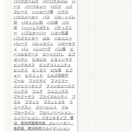
パークホームズ
パーソナルジム
ハ
ード
バーベキュー
バイク
ハイ
グレード
ハイルーフ車
ハウス
ハウスメーカー
バス
バス・トイレ
別
バストイレ別
バス便
バス
停
ハッシュドポテト
パティスリ
ー
バブルオーバー
ハヨー乳業
パラグライダー
はる
バルコニー
パレード
バレンタイン
ハローキテ
ィ
パン
ハンバーグ
パン屋
ビ
ーコルセアーズ
ビートたけし
ビア
ガーデン
ピカピカ
ビタミンママ
ビックカメラ
ビッグコミュニティ
ビックリ
ピッタリ
ひな壇
ビフ
ォー
ピラミッド
ヒルズ宮前平
プール
ファクサイ
ファミリー
ファミリータイプ
ファンタジースプ
リングス
フェア
フェニックス
プチドーナツ
プライマルシティ
プ
ラス
フラット
フラット３５
フ
リープラン
フリーレント
フル
ブルーライン
フルリノベーション、
リノベーション、スタジオタイプ、鷺
沼、東急田園都市線、エレベーター、
角部屋、鷺沼有馬スカイマンション