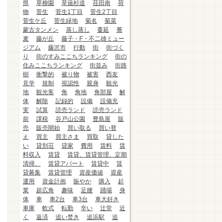
県
草柳園
草薙杉道
荏田南
荷
物
菅生
菅生1丁目
菅生2丁目
菅生ケ丘
菅生緑地
菊名
菊菜
蒙古タンメン
蒸し蒸し
蔓延
蕎
麦
藤が丘
藤子・F・不二雄ミュー
ジアム
藤沢市
行動
街
街づく
り
街のすみここちランキング
街の
住みここちランキング
街並み
街路
樹
衝撃的
被り物
被害
西友
見学
規制
視認性
親身
観光
地
観光客
角
角地
角部屋
解
体
解除
記録的
設備
設備充
実
試算
読売ランド
読売ランド
前
課税
谷戸山公園
豊島屋
販
売
販売開始
買い取る
買い替
え
買主
買主さま
買取
貸した
い
貸別荘
貸家
費用
賃料
賃
料収入
賃貸
賃貸、賃貸管理、定期
清掃、
賃貸アパート
賃貸中
賃
貸募集
賃貸管理
資産価値
資産
運用
資金計画
賑やか
購入
起
業
超広角
趣味
足腰
踊場
身
体
車
車2台
車3台
車大好き
車庫
軟式
転勤
辛い
辻堂
近
く
返済
追い焚き
追浜駅
追