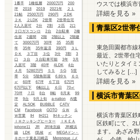
ウスでは横浜市青
1番手
1種低層
2000万円
200
坪
2018
2019
2021年
２１
詳細を見る »
21帖
2500万円
290円
２DK
２Ｋ
２LDK
2世帯
2世帯住宅
2人入居可
2分
2割
２匹
2口
青葉区2世帯
２口ガスコンロ
2台
2台駐車
2種
住居
2週間
2階
2階以上
2階建
て
3000万円
30坪
35
35周
東急田園都市線
年
35年
35年返済
390円
３Ｌ
ＤＫ
３丁目
３位
3分
3割
3
最近、2世帯住
口
３台
３台駐車可能
3年
3月
いたりとタイミ
入居可
3階
40坪
4LDK
4台
してみると […]
４月
5280万円
５５
５G
5世
帯
5分
5階角部屋
6.89％
６０
詳細を見る »
㎡
60坪
67坪
６丁目
6万円
6万円以下
6帖以上
６日
70㎡
70坪
７日
8台
8帖
8月末
99
横浜市青葉区
坪
9台
9月上旬
a-nation
AI査
定
ALSOK
BUBBLE
CATV
CM
Facebook
GOTO
ＧＷ
Ｇ
横浜市青葉区鉄
Ｗ営業
IH
IH2口
IHキッチン
ＩＨクッキングヒーター
ＩＫＥＡ
区鉄町にて、2L
iphone11
JR
JR埼京線
JR横浜
ます。 あざみ
線
LDK
l気候
㎡
MEGAドン・
キホーテ東名川崎店
Merengue（メ
が、 今後、嶮山 