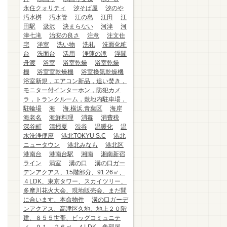
永住クォリティ
汐そば屋
汐のや
汚水桝
汚水管
江の島
江田
江
田駅
汲沢
決まらない
河津
河
津七滝
治安の良さ
注意
注文住
宅
洋室
洗い物
洗礼
洗面化粧
台
洗面台
活用
浄蓮の滝
浮間
舟渡
浴室
浴室乾燥
浴室乾燥
機
浴室室乾燥機
浴室換気乾燥機
浴室新規，エアコン新品，追い焚き，
モニター付インターホン，防犯カメ
ラ，トランクルーム，敷地内駐車場，
駐輪場
海
海.横浜.青葉区
海岸
海老名
海鮮料理
消毒
消費税
深谷町
清掃夏
渋谷
温暖化
温
水洗浄便座
港北TOKYU S.C
港北
ニュータウン
港北みなも
港北区
港南台
港南台駅
湘南
湘南新宿
ライン
満室
溝の口
溝の口ガー
デンアクアス、15階部分、91.26㎡、
４LDK、東京タワー、スカイツリー、
多摩川花火大会、現地販売会、まだ間
に合います、本命物件
溝の口ガーデ
ンアクアス、高津区久地、地上２０階
建、８５５世帯、ビッグコミュニテ