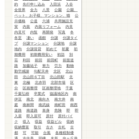
約
先行申し込み
入田浜
入谷
全世界
全力
八景
公園
公園、
ペット、お子様、マンション、猫
公
示価格
公道
六浦
共用施設充
実
内装
内装リフォーム
内見
内見可
内覧
再開発
写真
冬
冬至
凄い
函館
分譲
分譲タイ
プ
分譲マンション
分譲地
分譲
地内
分譲賃貸
初めて
初夏
初
期費用
初期費用安い
初詣
別
荘
利回
前回
前田町
前面道
路
加藤祐子
努力
労力
動物
勤労感謝
勾配天井
北区
北山
田
北山田６丁目
北山田駅
北
東
北極
北赤羽
北部市場
区
分
区画整理
区画整理地
千葉
千葉弘樹
卒業式
協議地区内
南
伊豆
南北
南向き
南大井
南
庭
南林間
南武線
南町田
南西
道路
南道路
単身
危険
即
即
入居
即入居可
原付
原付バイ
ク
収入
収益
収益ビル
収納
収納豊富
取引
古さ
古札
古
都
可
可能
台風
各種税制優
遇
吉佐美
同棲
名所
向ヶ丘遊