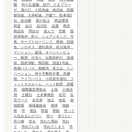
園
向ケ丘遊園、登戸、たまプラー
ザ、溝の口、小田急線、南武線、田園
都市線、大井町線、戸建て、駐車場2
台、徒歩圏
君の名は
周辺環境
和室
品川
品川区
品濃
商売
商店街
問合せ
喜んで
営業
国
府津海岸、釣り、ショアジギング、弓
角、サーフトローリング、青物、回遊
魚、シロギス、酒匂海岸、前川海岸、
マンション、築浅、オーシャンビュ
ー、眺望、日当り、出勤前釣行、漁場
前、国府津駅、鴨宮駅、国道1号線、
西湘バイパス、相模湾、富士山、リノ
ベーション、仲介手数料不要、高層
階、アイワハウス、小田原市酒匂、フ
ィットネスルーム、ペット飼育、床暖
房
国際園芸博覧会
土地
土地活
用
土曜日
土木事務所
在宅
在
宅ワーク
在宅率
地元
地名
地
域密着
地域連絡会
地球
地鎮
祭
坪
埋設
堅固
壁紙
売って
も住めるんだワン
売り
売りたい
売り物
売る
売れた理由
売れ
て
売れている
売れてしまう
売