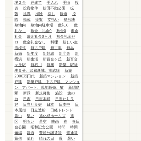
場２台
戸建て
手入れ
手頃
投
資
投資物件
折田不動公園
拡
張
挑戦
掃除
探し
接道
控
除
掲載
提案
支払い
整形地
敷地内
敷地内駐車場
敷礼０
敷
礼なし
敷金・礼金0
敷金0
敷金
礼金
敷金礼金0ヶ月
敷金礼金ゼ
ロ
敷金礼金なし
料理
新しい生
活様式
新古戸建
新古車
新品
新婚
新年度
新幹線
新庁舎
新
横浜
新生活
新百合ヶ丘
新百合
ヶ丘駅
新石川
新築
新築、駅徒
歩５分、武蔵新城、南武線
新築
2000万円代
新築マンション
新築
戸建
新築戸建、中古戸建、マンショ
ン、アパート、現地販売、猫
新綱島
駅
新緑
新規募集
施設
旗の
台
日吉
日吉本町
日当たり良
好
日当り良好
日本
日本中
日
本屈指
日立造船
日経トレンド
旨い
早い
旭化成ホームズ
旭
区
明るい
星空
映画
春
春日
台公園
昭和記念公園
時間
時間
短縮
普通
普通分譲賃貸
普通賃
貸借
晴れ
晴れの日
暇
暑い