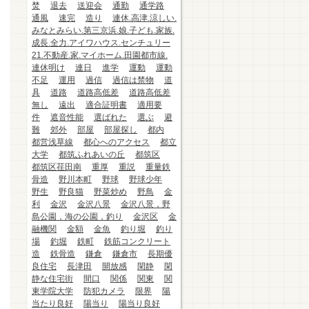
焚
退去
送迎会
通勤
通学路
通風
速完
造り
連休.高津.涼しい.
みなとみらい.第三京浜.娘.子ども.家族.
成長.全力.アイワハウス.センチュリー
21.不動産.家.マイホーム.田園都市線.
連休明け
連日
進学
運動
運動
不足
運用
過信
過信は禁物
道
具
道路
道路高低差
道路高低差
無し
遠出
適合証明書
適用要
件
遮音性能
選ばれた
選ぶ
避
難
郊外
部屋
部屋探し
都内
都営浅草線
都心へのアクセス
都立
大学
都筑ふれあいの丘
都筑区
都筑区荏田南
重厚
重説
重量鉄
骨造
野川本町
野球
野球少年
野生
野良猫
野菜炒め
野鳥
金
利
金沢
金沢八景
金沢八景，野
島公園，海の公園，釣り
金沢区
金
融機関
金額
金魚
釣り堀
釣り
場
釣堀
鉄町
鉄筋コンクリート
造
鉄骨造
鎌倉
鎌倉市
長期優
良住宅
長津田
開放感
閑静
閑
静な住宅街
間口
関係
関東
関
東学院大学
防犯カメラ
限界
陽
当たり良好
陽当り
陽当り良好