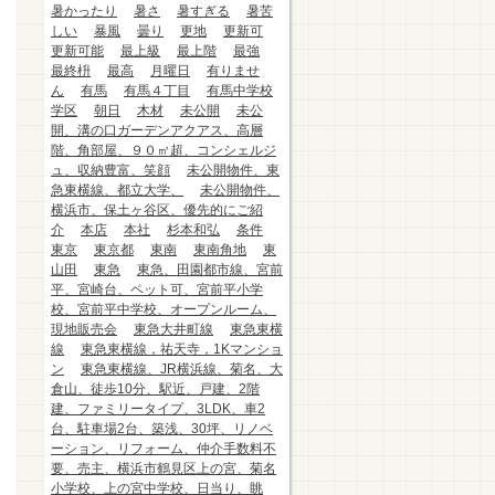
暑かったり
暑さ
暑すぎる
暑苦
しい
暴風
曇り
更地
更新可
更新可能
最上級
最上階
最強
最終枡
最高
月曜日
有りませ
ん
有馬
有馬４丁目
有馬中学校
学区
朝日
木材
未公開
未公
開、溝の口ガーデンアクアス、高層
階、角部屋、９０㎡超、コンシェルジ
ュ、収納豊富、笑顔
未公開物件、東
急東横線、都立大学、
未公開物件、
横浜市、保土ヶ谷区、優先的にご紹
介
本店
本社
杉本和弘
条件
東京
東京都
東南
東南角地
東
山田
東急
東急、田園都市線、宮前
平、宮崎台、ペット可、宮前平小学
校、宮前平中学校、オープンルーム、
現地販売会
東急大井町線
東急東横
線
東急東横線，祐天寺，1Kマンショ
ン
東急東横線、JR横浜線、菊名、大
倉山、徒歩10分、駅近、戸建、2階
建、ファミリータイプ、3LDK、車2
台、駐車場2台、築浅、30坪、リノベ
ーション、リフォーム、仲介手数料不
要、売主、横浜市鶴見区上の宮、菊名
小学校、上の宮中学校、日当り、眺