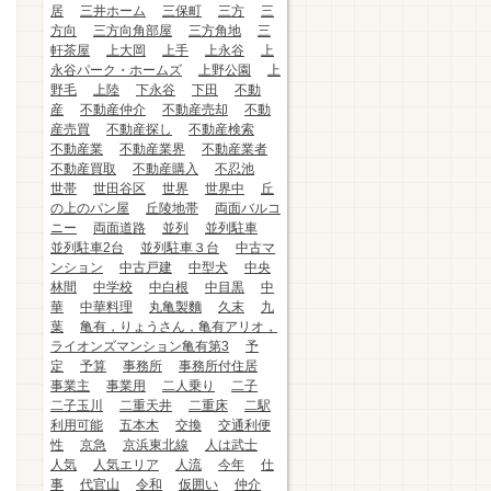
居
三井ホーム
三保町
三方
三
方向
三方向角部屋
三方角地
三
軒茶屋
上大岡
上手
上永谷
上
永谷パーク・ホームズ
上野公園
上
野毛
上陸
下永谷
下田
不動
産
不動産仲介
不動産売却
不動
産売買
不動産探し
不動産検索
不動産業
不動産業界
不動産業者
不動産買取
不動産購入
不忍池
世帯
世田谷区
世界
世界中
丘
の上のパン屋
丘陵地帯
両面バルコ
ニー
両面道路
並列
並列駐車
並列駐車2台
並列駐車３台
中古マ
ンション
中古戸建
中型犬
中央
林間
中学校
中白根
中目黒
中
華
中華料理
丸亀製麵
久末
九
葉
亀有，りょうさん，亀有アリオ，
ライオンズマンション亀有第3
予
定
予算
事務所
事務所付住居
事業主
事業用
二人乗り
二子
二子玉川
二重天井
二重床
二駅
利用可能
五本木
交換
交通利便
性
京急
京浜東北線
人は武士
人気
人気エリア
人流
今年
仕
事
代官山
令和
仮囲い
仲介