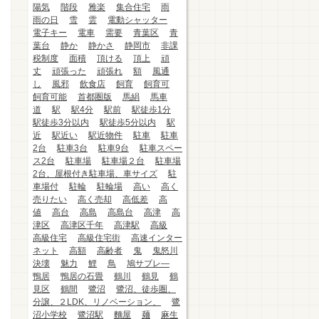
陽気
階段
雅楽
集合住宅
雨
雨の日
雪
雲
電動シャッター
電子キー
電車
需要
青葉区
青
葉台
静か
静かさ
静岡市
非課
税制度
面積
頂ける
頂上
頑
丈
頑張った
頑張れ
額
風通
し
風邪
飲食店
飼育
飼育可
飼育可能
首都圏版
馬絹
馬車
道
駅
駅4分
駅前
駅徒歩1分
駅徒歩3分以内
駅徒歩5分以内
駅
近
駅近い
駅近物件
駐車
駐車
2台
駐車3台
駐車9台
駐車スペー
ス2台
駐車場
駐車場２台
駐車場
2台、屋根付き駐車場、車サイズ
駐
車場付
駐輪
駐輪場
高い
高く
売りたい
高く売却
高低差
高
値
高台
高島
高島台
高津
高
津区
高津区千年
高津駅
高級
高級住宅
高級住宅街
高速インター
ネット
高額
高齢者
鬼
鬼怒川
決壊
魅力
鯉
鳥
鳩サブレ―
鴨居
鴨居の石畳
鶴川
鶴見
鶴
見区
鶴間
鷺沼
鷺沼、徒歩圏、
分譲、２LDK、リノベーション、
鷺
沼小学校
鷺沼駅
麵屋
麺
麻生