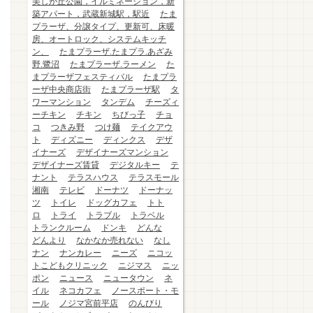
美しが丘公園，イルミネーション，新
築アパート，武蔵新城駅，駅近
たま
プラーザ、分譲タイプ、更新可、床暖
房、オートロック、システムキッチ
ン、
たまプラーザ.たまプラ.あざみ
野.鷺沼
たまプラーザ.ラーメン
た
まプラーザフェスティバル
たまプラ
ーザ中央商店街
たまプラーザ駅
タ
ワーマンション
タンデム
チーズィ
ーチキン
チキン
ちびっ子
チョ
コ
つきみ野
つけ麺
テイクアウ
ト
ディズニー
ディンクス
デザ
イナーズ
デザイナーズマンション
デザイナーズ賃貸
デジタルキー
テ
ナント
テラスハウス
テラスモール
湘南
テレビ
ドーナツ
ドーナッ
ツ
トイレ
ドッグカフェ
トト
ロ
トライ
トラブル
トラベル
トランクルーム
ドンキ
どんな
どんより
なかなか売れない
なし
ナン
ナンカレー
ニーズ
ニコッ
トこどもクリニック
ニジマス
ニッ
ポン
ニュース
ニュータウン
ネ
イル
ネコカフェ
ノースポート・モ
ール
ノジマ宮前平店
のんびり