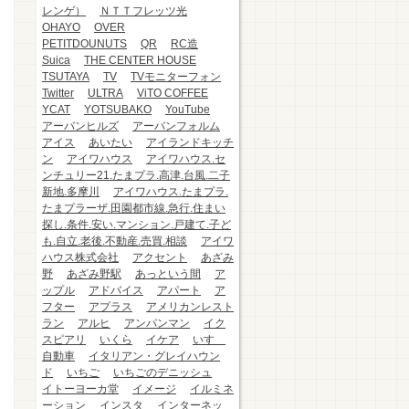
レンゲ）
ＮＴＴフレッツ光
OHAYO
OVER
PETITDOUNUTS
QR
RC造
Suica
THE CENTER HOUSE
TSUTAYA
TV
TVモニターフォン
Twitter
ULTRA
ViTO COFFEE
YCAT
YOTSUBAKO
YouTube
アーバンヒルズ
アーバンフォルム
アイス
あいたい
アイランドキッチ
ン
アイワハウス
アイワハウス.セ
ンチュリー21.たまプラ.高津.台風.二子
新地.多摩川
アイワハウス.たまプラ.
たまプラーザ.田園都市線.急行.住まい
探し.条件.安い.マンション.戸建て.子ど
も.自立.老後.不動産.売買.相談
アイワ
ハウス株式会社
アクセント
あざみ
野
あざみ野駅
あっという間
ア
ップル
アドバイス
アパート
ア
フター
アプラス
アメリカンレスト
ラン
アルヒ
アンパンマン
イク
スピアリ
いくら
イケア
いすゞ
自動車
イタリアン・グレイハウン
ド
いちご
いちごのデニッシュ
イトーヨーカ堂
イメージ
イルミネ
ーション
インスタ
インターネッ