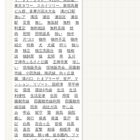
ィ、９１．２６㎡、４LDK、角部屋、
東京タワー、スカイツリー、新宿高層
ビル群、多摩川花火大会
溝の口駅
激レア
濁流
瀬谷
瀬谷区
瀬谷
駅
災害
無し
無垢材
無料
無
料査定
無料相談
無料見積
焼
肉
照明
照明器具
熱い
熱中
症
片づけ
物件
物件不足
物件
紹介
特典
犬
犬蔵
狩り
独り
身
独立
独立洗面台
猫
猫相
談
猫飼育
猿
玄関
率
玉川
王禅寺ふるさと公園
王禅寺東
珍し
い
現地販売会
現地販売会、田園都
市線、小田急線、南武線、向ヶ丘遊
園、溝の口、たまプラーザ、登戸、マ
ンション、リゾート、国府津
琴平神
社
環境
環状4号線
生活
生活
利便性
生活至便
生田
用賀
田
園都市線
田園都市線利用
田園都市
線沿線
田奈
由比ガ浜
申し込
み
申込
留守
畳
病気
病院
癒し
発行
発表
発達
登戸
登
記
白鳥
百合ヶ丘
皆様
目黒
区
直売
直撃
相場
相模湾
相
談
相鉄線、鶴ヶ峰、徒歩圏内、ファ