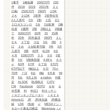
1番手
1種低層
2000万円
200
坪
2018
2019
2021年
２１
21帖
2500万円
290円
２DK
２Ｋ
２LDK
2世帯
2世帯住宅
2人入居可
2分
2割
２匹
2口
２口ガスコンロ
2台
2台駐車
2種
住居
2週間
2階
2階以上
2階建
て
3000万円
30坪
35
35周
年
35年
35年返済
390円
３Ｌ
ＤＫ
３丁目
３位
3分
3割
3
口
３台
３台駐車可能
3年
3月
入居可
3階
40坪
4LDK
4台
４月
5280万円
５５
５G
5世
帯
5分
5階角部屋
6.89％
６０
㎡
60坪
67坪
６丁目
6万円
6万円以下
6帖以上
６日
70㎡
70坪
７日
8台
8帖
8月末
99
坪
9台
9月上旬
a-nation
AI査
定
ALSOK
BUBBLE
CATV
CM
Facebook
GOTO
ＧＷ
Ｇ
Ｗ営業
IH
IH2口
IHキッチン
ＩＨクッキングヒーター
ＩＫＥＡ
iphone11
JR
JR埼京線
JR横浜
線
LDK
l気候
㎡
MEGAドン・
キホーテ東名川崎店
Merengue（メ