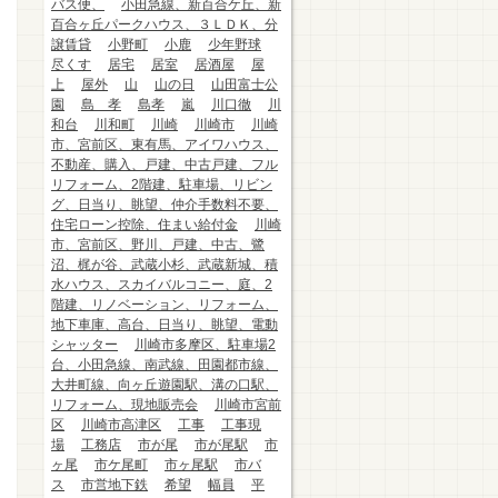
バス便、
小田急線、新百合ケ丘、新
百合ヶ丘パークハウス、３ＬＤＫ、分
譲賃貸
小野町
小鹿
少年野球
尽くす
居宅
居室
居酒屋
屋
上
屋外
山
山の日
山田富士公
園
島 孝
島孝
嵐
川口徹
川
和台
川和町
川崎
川崎市
川崎
市、宮前区、東有馬、アイワハウス、
不動産、購入、戸建、中古戸建、フル
リフォーム、2階建、駐車場、リビン
グ、日当り、眺望、仲介手数料不要、
住宅ローン控除、住まい給付金
川崎
市、宮前区、野川、戸建、中古、鷺
沼、梶が谷、武蔵小杉、武蔵新城、積
水ハウス、スカイバルコニー、庭、2
階建、リノベーション、リフォーム、
地下車庫、高台、日当り、眺望、電動
シャッター
川崎市多摩区、駐車場2
台、小田急線、南武線、田園都市線、
大井町線、向ヶ丘遊園駅、溝の口駅、
リフォーム、現地販売会
川崎市宮前
区
川崎市高津区
工事
工事現
場
工務店
市が尾
市が尾駅
市
ヶ尾
市ケ尾町
市ヶ尾駅
市バ
ス
市営地下鉄
希望
幅員
平