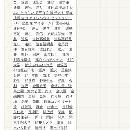
焚
退去
送迎会
通勤
通学路
通風
速完
造り
連休.高津.涼しい.
みなとみらい.第三京浜.娘.子ども.家族.
成長.全力.アイワハウス.センチュリー
21.不動産.家.マイホーム.田園都市線.
連休明け
連日
進学
運動
運動
不足
運用
過信
過信は禁物
道
具
道路
道路高低差
道路高低差
無し
遠出
適合証明書
適用要
件
遮音性能
選ばれた
選ぶ
避
難
郊外
部屋
部屋探し
都内
都営浅草線
都心へのアクセス
都立
大学
都筑ふれあいの丘
都筑区
都筑区荏田南
重厚
重説
重量鉄
骨造
野川本町
野球
野球少年
野生
野良猫
野菜炒め
野鳥
金
利
金沢
金沢八景
金沢八景，野
島公園，海の公園，釣り
金沢区
金
融機関
金額
金魚
釣り堀
釣り
場
釣堀
鉄町
鉄筋コンクリート
造
鉄骨造
鎌倉
鎌倉市
長期優
良住宅
長津田
開放感
閑静
閑
静な住宅街
間口
関係
関東
関
東学院大学
防犯カメラ
限界
陽
当たり良好
陽当り
陽当り良好