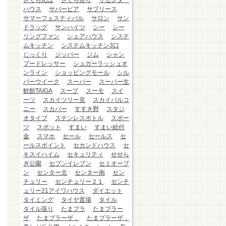
さくらんぼ
さくら祭り
ザセンター
ハウス
サバービア
サブリース
サマーフェスティバル
サロン
サン
ドラッグ
サンハイツ
シー
シー
リングファン
シェアハウス
システ
ムキッチン
システムキッチン3口
じっくり
ジッパー
ジム
シャン
プードレッサー
シュガーラッシュオ
ンライン
ショッピングモール
シル
バーウイーク
スーパー
スーパー生
鮮館TAIGA
スープ
スーモ
スイ
ーツ
スカイツリー見
スカイバルコ
ニー
スカパー
すすき野
スタジ
オタイプ
ステンレスボトル
スポー
ツ
スポット
すまい
すまい給付
金
スマホ
セール
セールス
セ
ールスポイント
セカンドハウス
セ
キスイハイム
セキュリティ
せせら
ぎ公園
セブンイレブン
セミオープ
ン
センター北
センター南
セン
チュリー
センチュリー２１
センチ
ュリー21アイワハウス
ダイエット
タイミング
タイヤ置場
タイル
タイル張り
たまプラ
たまプラー
ザ
たまプラーザ，
たまプラーザ，