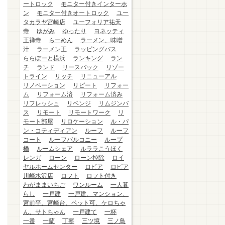
ートロック
モニター付きインターホ
ン
モニター付きオートロック
ユー
タカラヤ宮崎店
ユーフォリア祐天
寺
ゆがみ
ゆったり
ヨネッティ
王禅寺
らーめん
ラーメン、味噌
汁
ラーメン王
ラッピングバス
ららぽーと横浜
ランキング
ラン
チ
ランド
リースバック
リゾー
トライン
リッチ
リニューアル
リノベーション
リピート
リフォー
ム
リフォーム済
リフォーム済み
リフレッシュ
リベンジ
リムジンバ
ス
リモート
リモートワーク
リ
モート部屋
リロケーション
ル・パ
ン・コティディアン
ルーフ
ルーフ
コート
ルーフバルコニー
ループ
橋
ルームシェア
ルララこうほく
レンガ
ローン
ローン控除
ロイ
ヤルホームセンター
ロピア
ロピア
川崎水沢店
ロフト
ロフト付き
わがままいちご
ワンルーム
一人暮
らし
一戸建
一戸建、マンション、
宮前平、宮崎台、ペット可、ケロちゃ
ん、サトちゃん
一戸建て
一杯
一番
一蘭
丁寧
三ツ境
三ノ鳥