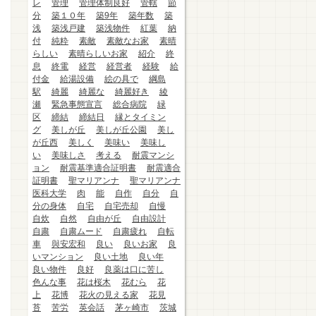
レ
管理
管理体制良好
管轄
節
分
築１０年
築9年
築年数
築
浅
築浅戸建
築浅物件
紅葉
納
付
純粋
素敵
素敵なお家
素晴
らしい
素晴らしいお家
紹介
終
息
終電
経営
経営者
経験
給
付金
給湯設備
絵の具で
綱島
駅
綺麗
綺麗な
綺麗好き
綾
瀬
緊急事態宣言
総合病院
緑
区
締結
締結日
縁とタイミン
グ
美しが丘
美しが丘公園
美し
が丘西
美しく
美味い
美味し
い
美味しさ
考える
耐震マンシ
ョン
耐震基準適合証明書
耐震適合
証明書
聖マリアンナ
聖マリアンナ
医科大学
肉
能
自作
自分
自
分の身体
自宅
自宅売却
自慢
自炊
自然
自由が丘
自由設計
自粛
自粛ムード
自粛疲れ
自転
車
與安宏和
良い
良いお家
良
いマンション
良い土地
良い年
良い物件
良好
良薬は口に苦し
色んな事
花は桜木
花むら
花
上
花博
花火の見える家
花見
苔
苦労
英会話
茅ヶ崎市
茨城