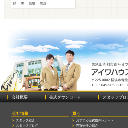
区
黒
黒猫
黒畑
東急田園都市線たま
〒225-0002 横浜市
TEL：045-905-2215 
会社概要
書式ダウンロード
スタッフブロ
会社情報
買う
スタッフ紹介
おすすめ売買物件レポート
スタッフブログ
売買物件の紹介