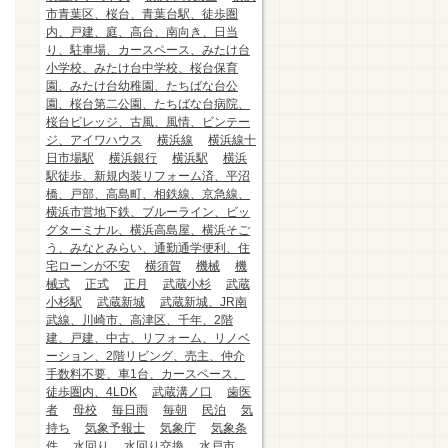
市青葉区、桜台、青葉台駅、徒歩圏
内、戸建、庭、高台、南向き、日当
り、駐車場、カースペース、みたけ台
小学校、みたけ台中学校、桜台保育
園、みたけ台幼稚園、たちばな台公
園、桜台第二公園、たちばな台病院、
桜台ビレッジ、古風、風情、ビンテー
ジ、アイワハウス
横浜線
横浜線十
日市場駅
横浜銀行
横浜駅
横浜
駅徒歩、新規内装リフォーム済、平沼
橋、戸部、高島町、相鉄線、京急線、
横浜市営地下鉄、ブルーライン、ビッ
グターミナル、横浜高島屋、横浜そご
う、みなとみらい、通勤通学便利、住
宅ローンが不安
横須賀
機械
機
械式
正式
正月
武蔵小杉
武蔵
小杉駅
武蔵新城
武蔵新城、JR南
武線、川崎市、高津区、千年、2階
建、戸建、中古、リフォーム、リノベ
ーション、2階リビング、売主、仲介
手数料不要、車1台、カースペース、
徒歩圏内、4LDK
武蔵溝ノ口
歯医
者
母校
毎日雨
毎朝
民泊
気
持ち
気象予報士
気象庁
気象条
件
水回り
水回り交換
水戸市