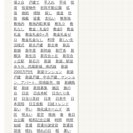
場２台
戸建て
手入れ
手頃
投
資
投資物件
折田不動公園
拡
張
挑戦
掃除
探し
接道
控
除
掲載
提案
支払い
整形地
敷地内
敷地内駐車場
敷礼０
敷
礼なし
敷金・礼金0
敷金0
敷金
礼金
敷金礼金0ヶ月
敷金礼金ゼ
ロ
敷金礼金なし
料理
新しい生
活様式
新古戸建
新古車
新品
新婚
新年度
新幹線
新庁舎
新
横浜
新生活
新百合ヶ丘
新百合
ヶ丘駅
新石川
新築
新築、駅徒
歩５分、武蔵新城、南武線
新築
2000万円代
新築マンション
新築
戸建
新築戸建、中古戸建、マンショ
ン、アパート、現地販売、猫
新綱島
駅
新緑
新規募集
施設
旗の
台
日吉
日吉本町
日当たり良
好
日当り良好
日本
日本中
日
本屈指
日立造船
日経トレンド
旨い
早い
旭化成ホームズ
旭
区
明るい
星空
映画
春
春日
台公園
昭和記念公園
時間
時間
短縮
普通
普通分譲賃貸
普通賃
貸借
晴れ
晴れの日
暇
暑い