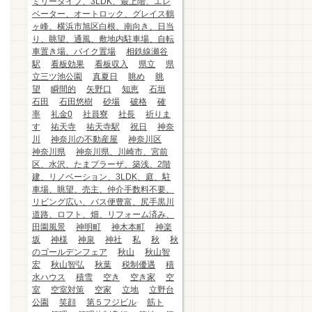
ミリータイプ、3LDK、最上階、エレ
ベーター、オートロック、グレイス鶴
ヶ峰、横浜市旭区白根、南向き、日当
り、眺望、通風、敷地内駐車場、自転
車置き場、バイク置場
相鉄線瀬谷
駅
看板効果
看板収入
県立
県
立三ツ池公園
真夏日
眺め
眺
望
瞬間的
矢野口
知恵
石垣
石田
石田悠樹
砂場
破格
確
率
礼金0
社員寮
社長
祈りま
す
祐天寺
祐天寺駅
祝日
神奈
川
神奈川の不動産屋
神奈川区
神奈川県
神奈川県、川崎市、宮前
区、水沢、たまプラーザ、築浅、2階
建、リノベーション、3LDK、庭、駐
車場、眺望、売主、仲介手数料不要、
リビング広い、バス便豊富、尻手黒川
道路、ロフト、畑、リフォーム済み、
田園風景
神明町
神木本町
神楽
坂
神様
神泉
神社
私
秋
秋
のゴールデンフェア
秋山
秋山智
宏
秋山智弘
秋葉
税制優遇
積
水ハウス
積雪
空き
空き家
空
室
空室対策
空家
立地
立野台
公園
笑顔
第５フジビル
筋ト