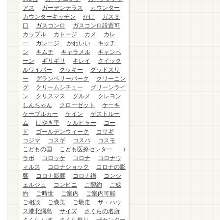
アス
ガーデンテラス
カウンター
カウンターキッチン
かけ
ガス３
口
ガスコンロ
ガスコンロ設置可
カップル
カトージ
カメ
カレ
ー
ガレージ
かわいい
キッチ
ン
キムチ
キャラメル
キャンペ
ーン
ギリギリ
キレイ
クイック
ルワイパー
クッキー
グッドスリ
ー
グランベリーパーク
クリーニン
グ
クリームシチュー
グリーンライ
ン
クリスマス
グルメ
クレヨン
しんちゃん
クローゼット
ケーキ
ケーブルカー
ケイン
ゲストルー
ム
けやき平
ケルヒャー
コー
ド
ゴールデンウィーク
コサギ
コジマ
コスギ
コスパ
コスモ
こどもの国
こども医療センター
コ
ラボ
コロッケ
コロナ
コロナウ
ィルス
コロナショック
コロナの影
響
コロナ影響
コロナ禍
コンシ
ェルジュ
コンビニ
ご契約
ご成
約
ご時世
ご案内
ご案内可能
ご相談
ご褒美
ご馳走
ザ・ハウ
ス港北綱島
サイズ
さくらの名所