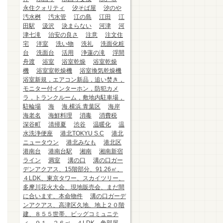
永住クォリティ
汐そば屋
汐のや
汚水桝
汚水管
江の島
江田
江
田駅
汲沢
決まらない
河津
河
津七滝
治安の良さ
注意
注文住
宅
洋室
洗い物
洗礼
洗面化粧
台
洗面台
活用
浄蓮の滝
浮間
舟渡
浴室
浴室乾燥
浴室乾燥
機
浴室室乾燥機
浴室換気乾燥機
浴室新規，エアコン新品，追い焚き，
モニター付インターホン，防犯カメ
ラ，トランクルーム，敷地内駐車場，
駐輪場
海
海.横浜.青葉区
海岸
海老名
海鮮料理
消毒
消費税
深谷町
清掃夏
渋谷
温暖化
温
水洗浄便座
港北TOKYU S.C
港北
ニュータウン
港北みなも
港北区
港南台
港南台駅
湘南
湘南新宿
ライン
満室
溝の口
溝の口ガー
デンアクアス、15階部分、91.26㎡、
４LDK、東京タワー、スカイツリー、
多摩川花火大会、現地販売会、まだ間
に合います、本命物件
溝の口ガーデ
ンアクアス、高津区久地、地上２０階
建、８５５世帯、ビッグコミュニテ