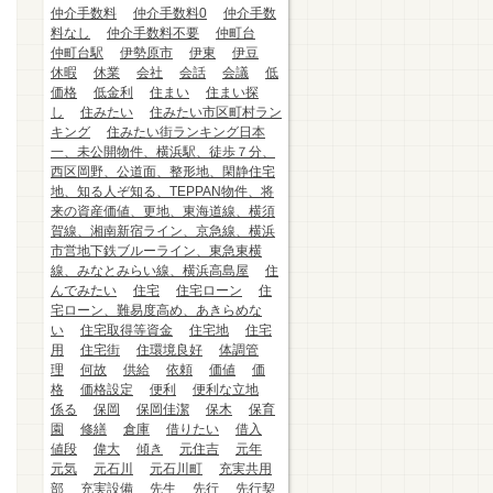
仲介手数料
仲介手数料0
仲介手数
料なし
仲介手数料不要
仲町台
仲町台駅
伊勢原市
伊東
伊豆
休暇
休業
会社
会話
会議
低
価格
低金利
住まい
住まい探
し
住みたい
住みたい市区町村ラン
キング
住みたい街ランキング日本
一、未公開物件、横浜駅、徒歩７分、
西区岡野、公道面、整形地、閑静住宅
地、知る人ぞ知る、TEPPAN物件、将
来の資産価値、更地、東海道線、横須
賀線、湘南新宿ライン、京急線、横浜
市営地下鉄ブルーライン、東急東横
線、みなとみらい線、横浜高島屋
住
んでみたい
住宅
住宅ローン
住
宅ローン、難易度高め、あきらめな
い
住宅取得等資金
住宅地
住宅
用
住宅街
住環境良好
体調管
理
何故
供給
依頼
価値
価
格
価格設定
便利
便利な立地
係る
保岡
保岡佳潔
保木
保育
園
修繕
倉庫
借りたい
借入
値段
偉大
傾き
元住吉
元年
元気
元石川
元石川町
充実共用
部
充実設備
先生
先行
先行契