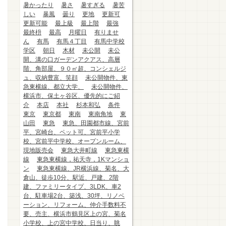
暑かったり
暑さ
暑すぎる
暑苦
しい
暴風
曇り
更地
更新可
更新可能
最上級
最上階
最強
最終枡
最高
月曜日
有りませ
ん
有馬
有馬４丁目
有馬中学校
学区
朝日
木材
未公開
未公
開、溝の口ガーデンアクアス、高層
階、角部屋、９０㎡超、コンシェルジ
ュ、収納豊富、笑顔
未公開物件、東
急東横線、都立大学、
未公開物件、
横浜市、保土ヶ谷区、優先的にご紹
介
本店
本社
杉本和弘
条件
東京
東京都
東南
東南角地
東
山田
東急
東急、田園都市線、宮前
平、宮崎台、ペット可、宮前平小学
校、宮前平中学校、オープンルーム、
現地販売会
東急大井町線
東急東横
線
東急東横線，祐天寺，1Kマンショ
ン
東急東横線、JR横浜線、菊名、大
倉山、徒歩10分、駅近、戸建、2階
建、ファミリータイプ、3LDK、車2
台、駐車場2台、築浅、30坪、リノベ
ーション、リフォーム、仲介手数料不
要、売主、横浜市鶴見区上の宮、菊名
小学校、上の宮中学校、日当り、眺