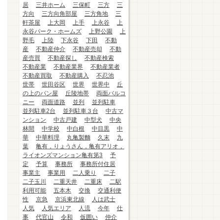
居
三井ホーム
三保町
三方
三
方向
三方向角部屋
三方角地
三
軒茶屋
上大岡
上手
上永谷
上
永谷パーク・ホームズ
上野公園
上
野毛
上陸
下永谷
下田
不動
産
不動産仲介
不動産売却
不動
産売買
不動産探し
不動産検索
不動産業
不動産業界
不動産業者
不動産買取
不動産購入
不忍池
世帯
世田谷区
世界
世界中
丘
の上のパン屋
丘陵地帯
両面バルコ
ニー
両面道路
並列
並列駐車
並列駐車2台
並列駐車３台
中古マ
ンション
中古戸建
中型犬
中央
林間
中学校
中白根
中目黒
中
華
中華料理
丸亀製麵
久末
九
葉
亀有，りょうさん，亀有アリオ，
ライオンズマンション亀有第3
予
定
予算
事務所
事務所付住居
事業主
事業用
二人乗り
二子
二子玉川
二重天井
二重床
二駅
利用可能
五本木
交換
交通利便
性
京急
京浜東北線
人は武士
人気
人気エリア
人流
今年
仕
事
代官山
令和
仮囲い
仲介