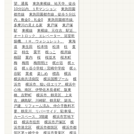
望、通風
東急東横線、祐天寺、徒歩
10分以内、１Rマンション
東急田園
都市線
東急田園都市線，徒歩５分以
内，敷金0，礼金0
東急田園都市線.
多摩川の見える家
東戸塚
東戸塚
駅
東横線
東横線、元住吉、駅近、
オートロック、エレベーター、浴室乾
燥機、ＩＨ、ウォシュレット、
東海
道
東生田
松本悟
松濤
柱
査
定
柿生
栗平
根っこ
根岸線
格闘
案内
桜
桜並木
桜木町
梅
梅雨
梅雨明け
梶が谷
梶ヶ
谷
梶ヶ谷小学校・宮崎中学校
梶ヶ
谷駅
業者
楽しめ
標高
横浜
横浜南共済病院
横浜国際プール
横
浜市
横浜市、狙い目エリア、横浜中
心地、南区、伊勢佐木長者町、阪東
橋、吉野町
横浜市、鶴見区、上末
吉、綱島駅、川崎駅、鶴見駅、築浅、
戸建、リフォーム済み、仲介手数料不
要、鶴見川、リバーサイド、駐車場、
カースペース、3階建
横浜市営地下
鉄
横浜市役所
横浜市戸塚区
横
浜市港北区
横浜市都筑区
横浜市都
筑区茅ヶ崎中央
横浜市青葉区
横浜