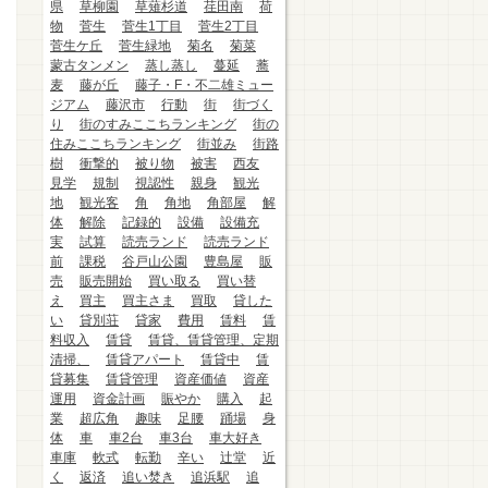
県
草柳園
草薙杉道
荏田南
荷
物
菅生
菅生1丁目
菅生2丁目
菅生ケ丘
菅生緑地
菊名
菊菜
蒙古タンメン
蒸し蒸し
蔓延
蕎
麦
藤が丘
藤子・F・不二雄ミュー
ジアム
藤沢市
行動
街
街づく
り
街のすみここちランキング
街の
住みここちランキング
街並み
街路
樹
衝撃的
被り物
被害
西友
見学
規制
視認性
親身
観光
地
観光客
角
角地
角部屋
解
体
解除
記録的
設備
設備充
実
試算
読売ランド
読売ランド
前
課税
谷戸山公園
豊島屋
販
売
販売開始
買い取る
買い替
え
買主
買主さま
買取
貸した
い
貸別荘
貸家
費用
賃料
賃
料収入
賃貸
賃貸、賃貸管理、定期
清掃、
賃貸アパート
賃貸中
賃
貸募集
賃貸管理
資産価値
資産
運用
資金計画
賑やか
購入
起
業
超広角
趣味
足腰
踊場
身
体
車
車2台
車3台
車大好き
車庫
軟式
転勤
辛い
辻堂
近
く
返済
追い焚き
追浜駅
追