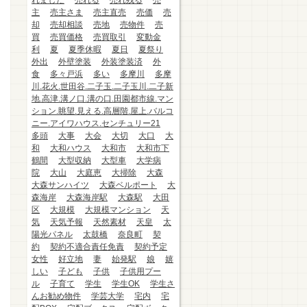
れました
売れる
売れ残る
売
主
売主さま
売主直売
売価
売
却
売却相談
売地
売物件
売
買
売買価格
売買取引
変動金
利
夏
夏季休暇
夏日
夏祭り
外出
外壁塗装
外装塗装済
外
食
多々戸浜
多い
多摩川
多摩
川.花火.世田谷.二子玉.二子玉川.二子新
地.高津.溝ノ口.溝の口.田園都市線.マン
ション.眺望.見える.高層階.屋上.バルコ
ニー.アイワハウス.センチュリー21
多頭
大事
大会
大切
大口
大
和
大和ハウス
大和市
大和市下
鶴間
大型収納
大型車
大学病
院
大山
大庭恵
大掃除
大森
大森サンハイツ
大森ベルポート
大
森海岸
大森海岸駅
大森駅
大田
区
大規模
大規模マンション
天
気
天気予報
天然素材
天皇
太
陽光パネル
太鼓橋
奈良町
契
約
契約不適合責任免責
契約予定
女性
好立地
妻
始発駅
娘
嬉
しい
子ども
子供
子供用プー
ル
子育て
学生
学生OK
学生さ
んお勧め物件
学芸大学
宅内
宅