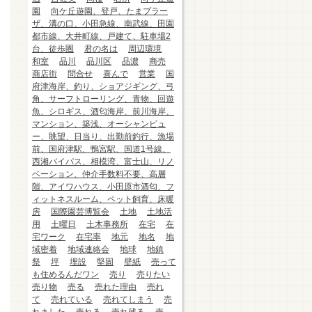
園
向ケ丘遊園、登戸、たまプラー
ザ、溝の口、小田急線、南武線、田園
都市線、大井町線、戸建て、駐車場2
台、徒歩圏
君の名は
周辺環境
和室
品川
品川区
品濃
商売
商店街
問合せ
喜んで
営業
国
府津海岸、釣り、ショアジギング、弓
角、サーフトローリング、青物、回遊
魚、シロギス、酒匂海岸、前川海岸、
マンション、築浅、オーシャンビュ
ー、眺望、日当り、出勤前釣行、漁場
前、国府津駅、鴨宮駅、国道1号線、
西湘バイパス、相模湾、富士山、リノ
ベーション、仲介手数料不要、高層
階、アイワハウス、小田原市酒匂、フ
ィットネスルーム、ペット飼育、床暖
房
国際園芸博覧会
土地
土地活
用
土曜日
土木事務所
在宅
在
宅ワーク
在宅率
地元
地名
地
域密着
地域連絡会
地球
地鎮
祭
坪
埋設
堅固
壁紙
売って
も住めるんだワン
売り
売りたい
売り物
売る
売れた理由
売れ
て
売れている
売れてしまう
売