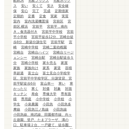
配BOX
宅配ブックス
宅配ボック
ス
安い
安くて
安さ
安全確
保
安心
完了
完成
定期借家
定期的
定番
定食
実家
実質
室内
室内洗濯機置場
宮前区
宮
前区.横浜
宮前平
宮前平，南向
き，食洗器付き
宮前平中学校
宮前
平小学校
宮前平徒歩12分、宮崎台徒
歩8分、新築分譲住宅
宮前平駅
宮
崎
宮崎中学校
宮崎二葉幼稚園
宮崎台
宮崎台ハイツ
宮崎台リージ
ェンシー
宮崎台駅
宮崎台駅徒歩５
分
宮崎小学校
家を売る
家屋
家族
家族向け
家系
家賃
容積
率超過
富士山
富士見台小学校学
区、宮前平中学校学区、分譲賃貸、宮
前平駅徒歩6分
富山幸一
寒い
寒
かったり
寒く
対価
対象
対面
キッチン
寿命
専修大学
専有面
積
専用庭
小中学校
小学校
小
学生
小泉農園
小田急
小田急多
摩線
小田急江ノ島線
小田急線
小田急線、南武線、田園都市線、向ヶ
丘遊園、登戸、たまプラーザ、溝の
口、駐車場２台、一戸建て、徒歩圏、