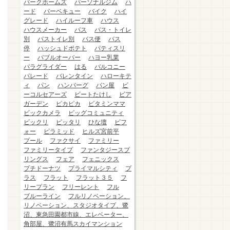
パークホームズ
パーソナルジム
ハ
ード
バーベキュー
バイク
ハイ
グレード
ハイルーフ車
ハウス
ハウスメーカー
バス
バス・トイレ
別
バストイレ別
バス便
バス
停
ハッシュドポテト
パティスリ
ー
バブルオーバー
ハヨー乳業
パラグライダー
はる
バルコニー
パレード
バレンタイン
ハローキテ
ィ
パン
ハンバーグ
パン屋
ビ
ーコルセアーズ
ビートたけし
ビア
ガーデン
ピカピカ
ビタミンママ
ビックカメラ
ビッグコミュニティ
ビックリ
ピッタリ
ひな壇
ビフ
ォー
ピラミッド
ヒルズ宮前平
プール
ファクサイ
ファミリー
ファミリータイプ
ファンタジースプ
リングス
フェア
フェニックス
プチドーナツ
プライマルシティ
プ
ラス
フラット
フラット３５
フ
リープラン
フリーレント
フル
ブルーライン
フルリノベーション、
リノベーション、スタジオタイプ、鷺
沼、東急田園都市線、エレベーター、
角部屋、鷺沼有馬スカイマンション