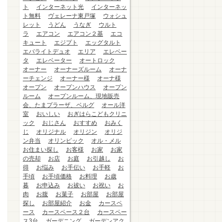
ト
インターネット光
インターネッ
ト無料
ヴェレーナ東戸塚
ウォシュ
レット
うどん
うなぎ
ウルト
ラ
エアコン
エアコン２基
エコ
キュート
エジプト
エッグタルト
エバライトデュオ
エリア
エレベー
タ
エレベーター
オートロック
オーナー
オーナーズルーム
オーナ
ーチェンジ
オーナー様
オーナ様
オープン
オープンハウス
オープン
ルーム
オープンルーム、現地販売
会、たまプラーザ、ベルグ
オール洋
室
おいしい
おぎはらこどもクリニ
ック
おじさん
おすすめ
おみく
じ
オリジナル
オリジン
オリジ
ン弁当
オリンピック
オル・メル
お住まい探し
お客様
お家
お家
の売却
お店
お庭
お引越し
お
得
お悩み
お手伝い
お手軽
お
手頃
お手頃価格
お料理
お歳
暮
お申込み
お祓い
お祝い
お
肉
お腹
お菓子
お部屋
お部屋
探し
お部屋紹介
お金
カースペ
ース
カースペース２台
カースペー
ス3台
ガーデニング
ガーデンアク