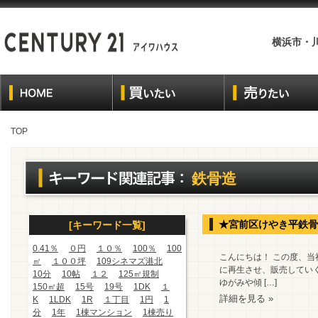
横浜市・
TOP
鉄骨造
★宮前区けやき平鉄骨
[キーワード一覧]
0.41％
０円
１０％
100％
100
こんにちは！ この度、
㎡
１００坪
109シネマズ港北
に再生させ、販売してい
10分
10帖
１２
125㎡規制
ゆがみや傾 […]
150㎡超
15号
19号
1DK
１
詳細を見る »
K
1LDK
1R
１丁目
1円
1
分
1年
1棟マンション
1棟売り