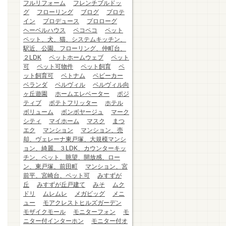
フルリフォーム
フレンチブルドッ
グ
フローリング
ブログ
プロテ
イン
プロデュース
プロローグ
ヘーベルハウス
ペコペコ
ペット
ペット、犬、猫、システムキッチン、
駅近、公園、フローリング、仲町台、
２LDK
ペットホームウェブ
ペット
可
ペット可物件
ペット飼育
ペ
ット飼育可
ベトナム
ベビーカー
ベランダ
ベルヴィル
ベルヴィル向
ヶ丘遊園
ホームエレベーター
ポジ
ティブ
ポテトフリッター
ホテル
ボリューム
ボンボヤージュ
マーク
シティ
マイホーム
マスク
まつ
エク
マンション
マンション、売
却、ヴェレーナ東戸塚、大規模マンシ
ョン、綺麗、３LDK、カウンターキッ
チン、ペット、眺望、開放感、ロー
ン、東戸塚、前田町
マンション、宮
前平、宮崎台、ペット可
みすずが
丘
みすずが丘戸建て
みそ
ムク
ドリ
ムレムレ
メガビッグ
メニ
ュー
モアクレストヒルズガーデン
モザイクモール
モニターフォン
モ
ニター付インターホン
モニター付オ