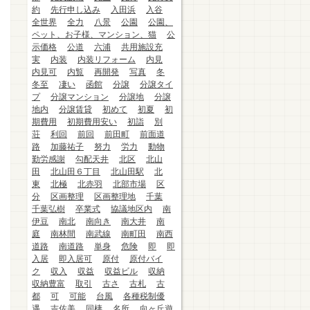
約
先行申し込み
入田浜
入谷
全世界
全力
八景
公園
公園、
ペット、お子様、マンション、猫
公
示価格
公道
六浦
共用施設充
実
内装
内装リフォーム
内見
内見可
内覧
再開発
写真
冬
冬至
凄い
函館
分譲
分譲タイ
プ
分譲マンション
分譲地
分譲
地内
分譲賃貸
初めて
初夏
初
期費用
初期費用安い
初詣
別
荘
利回
前回
前田町
前面道
路
加藤祐子
努力
労力
動物
勤労感謝
勾配天井
北区
北山
田
北山田６丁目
北山田駅
北
東
北極
北赤羽
北部市場
区
分
区画整理
区画整理地
千葉
千葉弘樹
卒業式
協議地区内
南
伊豆
南北
南向き
南大井
南
庭
南林間
南武線
南町田
南西
道路
南道路
単身
危険
即
即
入居
即入居可
原付
原付バイ
ク
収入
収益
収益ビル
収納
収納豊富
取引
古さ
古札
古
都
可
可能
台風
各種税制優
遇
吉佐美
同棲
名所
向ヶ丘遊