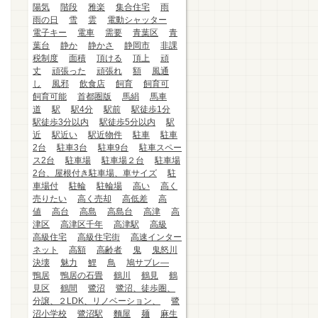
陽気
階段
雅楽
集合住宅
雨
雨の日
雪
雲
電動シャッター
電子キー
電車
需要
青葉区
青
葉台
静か
静かさ
静岡市
非課
税制度
面積
頂ける
頂上
頑
丈
頑張った
頑張れ
額
風通
し
風邪
飲食店
飼育
飼育可
飼育可能
首都圏版
馬絹
馬車
道
駅
駅4分
駅前
駅徒歩1分
駅徒歩3分以内
駅徒歩5分以内
駅
近
駅近い
駅近物件
駐車
駐車
2台
駐車3台
駐車9台
駐車スペー
ス2台
駐車場
駐車場２台
駐車場
2台、屋根付き駐車場、車サイズ
駐
車場付
駐輪
駐輪場
高い
高く
売りたい
高く売却
高低差
高
値
高台
高島
高島台
高津
高
津区
高津区千年
高津駅
高級
高級住宅
高級住宅街
高速インター
ネット
高額
高齢者
鬼
鬼怒川
決壊
魅力
鯉
鳥
鳩サブレ―
鴨居
鴨居の石畳
鶴川
鶴見
鶴
見区
鶴間
鷺沼
鷺沼、徒歩圏、
分譲、２LDK、リノベーション、
鷺
沼小学校
鷺沼駅
麵屋
麺
麻生