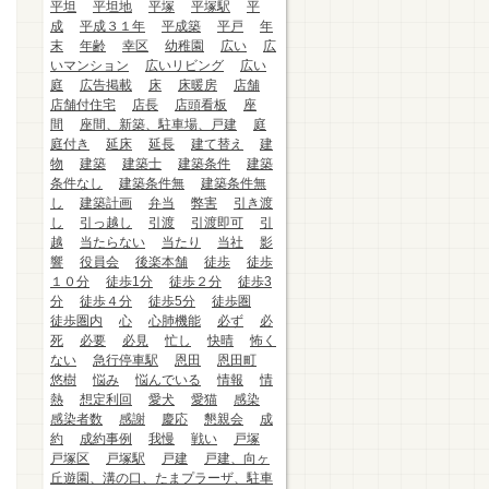
平坦
平坦地
平塚
平塚駅
平
成
平成３１年
平成築
平戸
年
末
年齢
幸区
幼稚園
広い
広
いマンション
広いリビング
広い
庭
広告掲載
床
床暖房
店舗
店舗付住宅
店長
店頭看板
座
間
座間、新築、駐車場、戸建
庭
庭付き
延床
延長
建て替え
建
物
建築
建築士
建築条件
建築
条件なし
建築条件無
建築条件無
し
建築計画
弁当
弊害
引き渡
し
引っ越し
引渡
引渡即可
引
越
当たらない
当たり
当社
影
響
役員会
後楽本舗
徒歩
徒歩
１０分
徒歩1分
徒歩２分
徒歩3
分
徒歩４分
徒歩5分
徒歩圏
徒歩圏内
心
心肺機能
必ず
必
死
必要
必見
忙し
快晴
怖く
ない
急行停車駅
恩田
恩田町
悠樹
悩み
悩んでいる
情報
情
熱
想定利回
愛犬
愛猫
感染
感染者数
感謝
慶応
懇親会
成
約
成約事例
我慢
戦い
戸塚
戸塚区
戸塚駅
戸建
戸建、向ヶ
丘遊園、溝の口、たまプラーザ、駐車