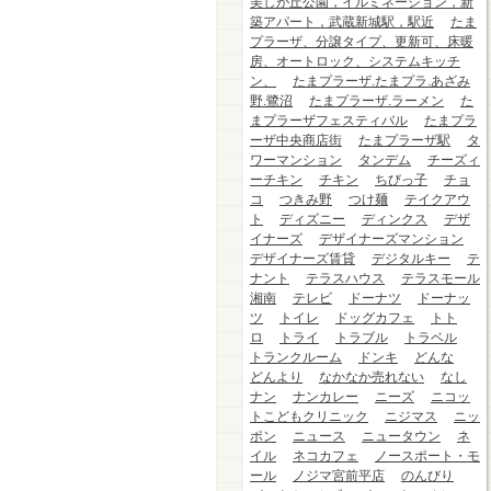
美しが丘公園，イルミネーション，新
築アパート，武蔵新城駅，駅近
たま
プラーザ、分譲タイプ、更新可、床暖
房、オートロック、システムキッチ
ン、
たまプラーザ.たまプラ.あざみ
野.鷺沼
たまプラーザ.ラーメン
た
まプラーザフェスティバル
たまプラ
ーザ中央商店街
たまプラーザ駅
タ
ワーマンション
タンデム
チーズィ
ーチキン
チキン
ちびっ子
チョ
コ
つきみ野
つけ麺
テイクアウ
ト
ディズニー
ディンクス
デザ
イナーズ
デザイナーズマンション
デザイナーズ賃貸
デジタルキー
テ
ナント
テラスハウス
テラスモール
湘南
テレビ
ドーナツ
ドーナッ
ツ
トイレ
ドッグカフェ
トト
ロ
トライ
トラブル
トラベル
トランクルーム
ドンキ
どんな
どんより
なかなか売れない
なし
ナン
ナンカレー
ニーズ
ニコッ
トこどもクリニック
ニジマス
ニッ
ポン
ニュース
ニュータウン
ネ
イル
ネコカフェ
ノースポート・モ
ール
ノジマ宮前平店
のんびり