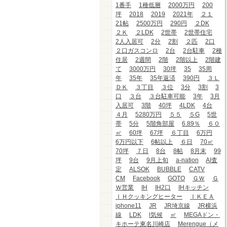
1番手
1種低層
2000万円
200
坪
2018
2019
2021年
２１
21帖
2500万円
290円
２DK
２Ｋ
２LDK
2世帯
2世帯住宅
2人入居可
2分
2割
２匹
2口
２口ガスコンロ
2台
2台駐車
2種
住居
2週間
2階
2階以上
2階建
て
3000万円
30坪
35
35周
年
35年
35年返済
390円
３Ｌ
ＤＫ
３丁目
３位
3分
3割
3
口
３台
３台駐車可能
3年
3月
入居可
3階
40坪
4LDK
4台
４月
5280万円
５５
５G
5世
帯
5分
5階角部屋
6.89％
６０
㎡
60坪
67坪
６丁目
6万円
6万円以下
6帖以上
６日
70㎡
70坪
７日
8台
8帖
8月末
99
坪
9台
9月上旬
a-nation
AI査
定
ALSOK
BUBBLE
CATV
CM
Facebook
GOTO
ＧＷ
Ｇ
Ｗ営業
IH
IH2口
IHキッチン
ＩＨクッキングヒーター
ＩＫＥＡ
iphone11
JR
JR埼京線
JR横浜
線
LDK
l気候
㎡
MEGAドン・
キホーテ東名川崎店
Merengue（メ