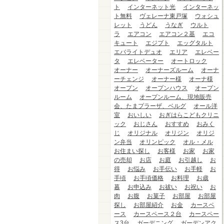
ト
インターネット光
インターネッ
ト無料
ヴェレーナ東戸塚
ウォシュ
レット
うどん
うなぎ
ウルト
ラ
エアコン
エアコン２基
エコ
キュート
エジプト
エッグタルト
エバライトデュオ
エリア
エレベー
タ
エレベーター
オートロック
オーナー
オーナーズルーム
オーナ
ーチェンジ
オーナー様
オーナ様
オープン
オープンハウス
オープン
ルーム
オープンルーム、現地販売
会、たまプラーザ、ベルグ
オール洋
室
おいしい
おぎはらこどもクリニ
ック
おじさん
おすすめ
おみく
じ
オリジナル
オリジン
オリジ
ン弁当
オリンピック
オル・メル
お住まい探し
お客様
お家
お家
の売却
お店
お庭
お引越し
お
得
お悩み
お手伝い
お手軽
お
手頃
お手頃価格
お料理
お歳
暮
お申込み
お祓い
お祝い
お
肉
お腹
お菓子
お部屋
お部屋
探し
お部屋紹介
お金
カースペ
ース
カースペース２台
カースペー
ス3台
ガーデニング
ガーデンアク