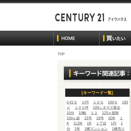
TOP
[キーワード一覧]
0.41％
０円
１０％
100％
100
㎡
１００坪
109シネマズ港北
10分
10帖
１２
125㎡規制
150㎡超
15号
19号
1DK
１
K
1LDK
1R
１丁目
1円
1
分
1年
1棟マンション
1棟売り