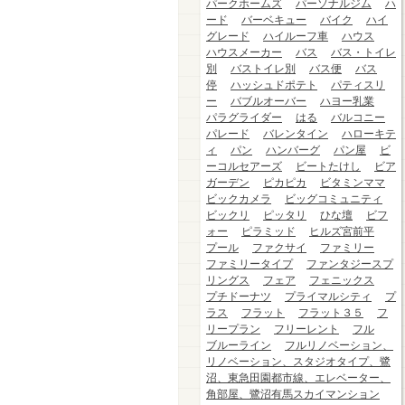
パークホームズ
パーソナルジム
ハ
ード
バーベキュー
バイク
ハイ
グレード
ハイルーフ車
ハウス
ハウスメーカー
バス
バス・トイレ
別
バストイレ別
バス便
バス
停
ハッシュドポテト
パティスリ
ー
バブルオーバー
ハヨー乳業
パラグライダー
はる
バルコニー
パレード
バレンタイン
ハローキテ
ィ
パン
ハンバーグ
パン屋
ビ
ーコルセアーズ
ビートたけし
ビア
ガーデン
ピカピカ
ビタミンママ
ビックカメラ
ビッグコミュニティ
ビックリ
ピッタリ
ひな壇
ビフ
ォー
ピラミッド
ヒルズ宮前平
プール
ファクサイ
ファミリー
ファミリータイプ
ファンタジースプ
リングス
フェア
フェニックス
プチドーナツ
プライマルシティ
プ
ラス
フラット
フラット３５
フ
リープラン
フリーレント
フル
ブルーライン
フルリノベーション、
リノベーション、スタジオタイプ、鷺
沼、東急田園都市線、エレベーター、
角部屋、鷺沼有馬スカイマンション