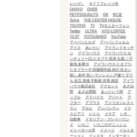
レンゲ）
ＮＴＴフレッツ光
OHAYO
OVER
PETITDOUNUTS
QR
RC造
Suica
THE CENTER HOUSE
TSUTAYA
TV
TVモニターフォン
Twitter
ULTRA
ViTO COFFEE
YCAT
YOTSUBAKO
YouTube
アーバンヒルズ
アーバンフォルム
アイス
あいたい
アイランドキッチ
ン
アイワハウス
アイワハウス.セ
ンチュリー21.たまプラ.高津.台風.二子
新地.多摩川
アイワハウス.たまプラ.
たまプラーザ.田園都市線.急行.住まい
探し.条件.安い.マンション.戸建て.子ど
も.自立.老後.不動産.売買.相談
アイワ
ハウス株式会社
アクセント
あざみ
野
あざみ野駅
あっという間
ア
ップル
アドバイス
アパート
ア
フター
アプラス
アメリカンレスト
ラン
アルヒ
アンパンマン
イク
スピアリ
いくら
イケア
いすゞ
自動車
イタリアン・グレイハウン
ド
いちご
いちごのデニッシュ
イトーヨーカ堂
イメージ
イルミネ
ーション
インスタ
インターネッ