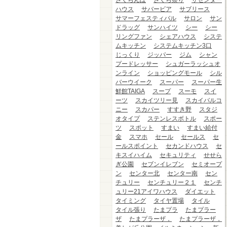
さくらんぼ
さくら祭り
ザセンター
ハウス
サバービア
サブリース
サマーフェスティバル
サロン
サン
ドラッグ
サンハイツ
シー
シー
リングファン
シェアハウス
システ
ムキッチン
システムキッチン3口
じっくり
ジッパー
ジム
シャン
プードレッサー
シュガーラッシュオ
ンライン
ショッピングモール
シル
バーウイーク
スーパー
スーパー生
鮮館TAIGA
スープ
スーモ
スイ
ーツ
スカイツリー見
スカイバルコ
ニー
スカパー
すすき野
スタジ
オタイプ
ステンレスボトル
スポー
ツ
スポット
すまい
すまい給付
金
スマホ
セール
セールス
セ
ールスポイント
セカンドハウス
セ
キスイハイム
セキュリティ
せせら
ぎ公園
セブンイレブン
セミオープ
ン
センター北
センター南
セン
チュリー
センチュリー２１
センチ
ュリー21アイワハウス
ダイエット
タイミング
タイヤ置場
タイル
タイル張り
たまプラ
たまプラー
ザ
たまプラーザ，
たまプラーザ，