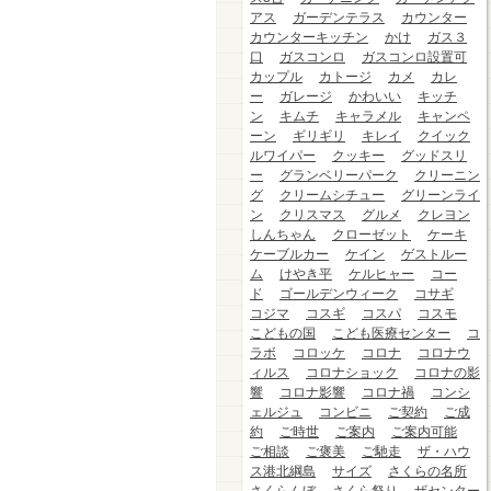
アス
ガーデンテラス
カウンター
カウンターキッチン
かけ
ガス３
口
ガスコンロ
ガスコンロ設置可
カップル
カトージ
カメ
カレ
ー
ガレージ
かわいい
キッチ
ン
キムチ
キャラメル
キャンペ
ーン
ギリギリ
キレイ
クイック
ルワイパー
クッキー
グッドスリ
ー
グランベリーパーク
クリーニン
グ
クリームシチュー
グリーンライ
ン
クリスマス
グルメ
クレヨン
しんちゃん
クローゼット
ケーキ
ケーブルカー
ケイン
ゲストルー
ム
けやき平
ケルヒャー
コー
ド
ゴールデンウィーク
コサギ
コジマ
コスギ
コスパ
コスモ
こどもの国
こども医療センター
コ
ラボ
コロッケ
コロナ
コロナウ
ィルス
コロナショック
コロナの影
響
コロナ影響
コロナ禍
コンシ
ェルジュ
コンビニ
ご契約
ご成
約
ご時世
ご案内
ご案内可能
ご相談
ご褒美
ご馳走
ザ・ハウ
ス港北綱島
サイズ
さくらの名所