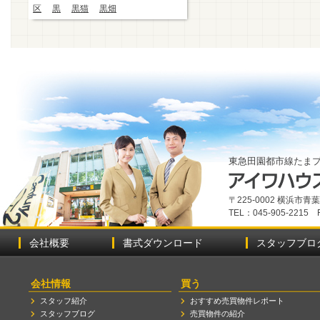
区
黒
黒猫
黒畑
東急田園都市線たま
〒225-0002 横浜市
TEL：045-905-2215 
会社概要
書式ダウンロード
スタッフブロ
会社情報
買う
スタッフ紹介
おすすめ売買物件レポート
スタッフブログ
売買物件の紹介