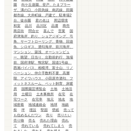
園
向ケ丘遊園、登戸、たまプラー
ザ、溝の口、小田急線、南武線、田園
都市線、大井町線、戸建て、駐車場2
台、徒歩圏
君の名は
周辺環境
和室
品川
品川区
品濃
商売
商店街
問合せ
喜んで
営業
国
府津海岸、釣り、ショアジギング、弓
角、サーフトローリング、青物、回遊
魚、シロギス、酒匂海岸、前川海岸、
マンション、築浅、オーシャンビュ
ー、眺望、日当り、出勤前釣行、漁場
前、国府津駅、鴨宮駅、国道1号線、
西湘バイパス、相模湾、富士山、リノ
ベーション、仲介手数料不要、高層
階、アイワハウス、小田原市酒匂、フ
ィットネスルーム、ペット飼育、床暖
房
国際園芸博覧会
土地
土地活
用
土曜日
土木事務所
在宅
在
宅ワーク
在宅率
地元
地名
地
域密着
地域連絡会
地球
地鎮
祭
坪
埋設
堅固
壁紙
売って
も住めるんだワン
売り
売りたい
売り物
売る
売れた理由
売れ
て
売れている
売れてしまう
売