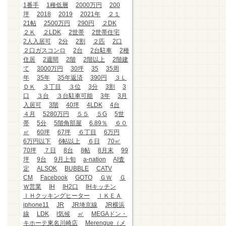
1番手
1種低層
2000万円
200
坪
2018
2019
2021年
２１
21帖
2500万円
290円
２DK
２Ｋ
２LDK
2世帯
2世帯住宅
2人入居可
2分
2割
２匹
2口
２口ガスコンロ
2台
2台駐車
2種
住居
2週間
2階
2階以上
2階建
て
3000万円
30坪
35
35周
年
35年
35年返済
390円
３Ｌ
ＤＫ
３丁目
３位
3分
3割
3
口
３台
３台駐車可能
3年
3月
入居可
3階
40坪
4LDK
4台
４月
5280万円
５５
５G
5世
帯
5分
5階角部屋
6.89％
６０
㎡
60坪
67坪
６丁目
6万円
6万円以下
6帖以上
６日
70㎡
70坪
７日
8台
8帖
8月末
99
坪
9台
9月上旬
a-nation
AI査
定
ALSOK
BUBBLE
CATV
CM
Facebook
GOTO
ＧＷ
Ｇ
Ｗ営業
IH
IH2口
IHキッチン
ＩＨクッキングヒーター
ＩＫＥＡ
iphone11
JR
JR埼京線
JR横浜
線
LDK
l気候
㎡
MEGAドン・
キホーテ東名川崎店
Merengue（メ