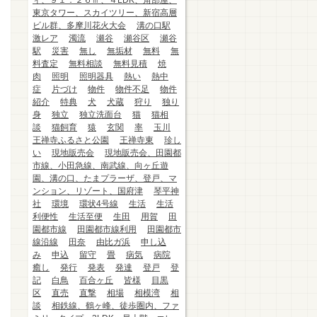
ィ、９１．２６㎡、４LDK、角部屋、
東京タワー、スカイツリー、新宿高層
ビル群、多摩川花火大会
溝の口駅
激レア
濁流
瀬谷
瀬谷区
瀬谷
駅
災害
無し
無垢材
無料
無
料査定
無料相談
無料見積
焼
肉
照明
照明器具
熱い
熱中
症
片づけ
物件
物件不足
物件
紹介
特典
犬
犬蔵
狩り
独り
身
独立
独立洗面台
猫
猫相
談
猫飼育
猿
玄関
率
玉川
王禅寺ふるさと公園
王禅寺東
珍し
い
現地販売会
現地販売会、田園都
市線、小田急線、南武線、向ヶ丘遊
園、溝の口、たまプラーザ、登戸、マ
ンション、リゾート、国府津
琴平神
社
環境
環状4号線
生活
生活
利便性
生活至便
生田
用賀
田
園都市線
田園都市線利用
田園都市
線沿線
田奈
由比ガ浜
申し込
み
申込
留守
畳
病気
病院
癒し
発行
発表
発達
登戸
登
記
白鳥
百合ヶ丘
皆様
目黒
区
直売
直撃
相場
相模湾
相
談
相鉄線、鶴ヶ峰、徒歩圏内、ファ