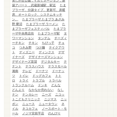
美しが丘公園，イルミネーション，新
築アパート，武蔵新城駅，駅近
たま
プラーザ、分譲タイプ、更新可、床暖
房、オートロック、システムキッチ
ン、
たまプラーザ.たまプラ.あざみ
野.鷺沼
たまプラーザ.ラーメン
た
まプラーザフェスティバル
たまプラ
ーザ中央商店街
たまプラーザ駅
タ
ワーマンション
タンデム
チーズィ
ーチキン
チキン
ちびっ子
チョ
コ
つきみ野
つけ麺
テイクアウ
ト
ディズニー
ディンクス
デザ
イナーズ
デザイナーズマンション
デザイナーズ賃貸
デジタルキー
テ
ナント
テラスハウス
テラスモール
湘南
テレビ
ドーナツ
ドーナッ
ツ
トイレ
ドッグカフェ
トト
ロ
トライ
トラブル
トラベル
トランクルーム
ドンキ
どんな
どんより
なかなか売れない
なし
ナン
ナンカレー
ニーズ
ニコッ
トこどもクリニック
ニジマス
ニッ
ポン
ニュース
ニュータウン
ネ
イル
ネコカフェ
ノースポート・モ
ール
ノジマ宮前平店
のんびり