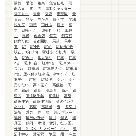
陽気
階段
雅楽
集合住宅
雨
雨の日
雪
雲
電動シャッター
電子キー
電車
需要
青葉区
青
葉台
静か
静かさ
静岡市
非課
税制度
面積
頂ける
頂上
頑
丈
頑張った
頑張れ
額
風通
し
風邪
飲食店
飼育
飼育可
飼育可能
首都圏版
馬絹
馬車
道
駅
駅4分
駅前
駅徒歩1分
駅徒歩3分以内
駅徒歩5分以内
駅
近
駅近い
駅近物件
駐車
駐車
2台
駐車3台
駐車9台
駐車スペー
ス2台
駐車場
駐車場２台
駐車場
2台、屋根付き駐車場、車サイズ
駐
車場付
駐輪
駐輪場
高い
高く
売りたい
高く売却
高低差
高
値
高台
高島
高島台
高津
高
津区
高津区千年
高津駅
高級
高級住宅
高級住宅街
高速インター
ネット
高額
高齢者
鬼
鬼怒川
決壊
魅力
鯉
鳥
鳩サブレ―
鴨居
鴨居の石畳
鶴川
鶴見
鶴
見区
鶴間
鷺沼
鷺沼、徒歩圏、
分譲、２LDK、リノベーション、
鷺
沼小学校
鷺沼駅
麵屋
麺
麻生