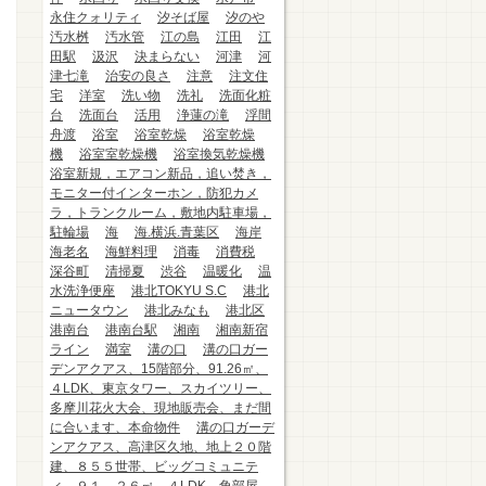
永住クォリティ
汐そば屋
汐のや
汚水桝
汚水管
江の島
江田
江
田駅
汲沢
決まらない
河津
河
津七滝
治安の良さ
注意
注文住
宅
洋室
洗い物
洗礼
洗面化粧
台
洗面台
活用
浄蓮の滝
浮間
舟渡
浴室
浴室乾燥
浴室乾燥
機
浴室室乾燥機
浴室換気乾燥機
浴室新規，エアコン新品，追い焚き，
モニター付インターホン，防犯カメ
ラ，トランクルーム，敷地内駐車場，
駐輪場
海
海.横浜.青葉区
海岸
海老名
海鮮料理
消毒
消費税
深谷町
清掃夏
渋谷
温暖化
温
水洗浄便座
港北TOKYU S.C
港北
ニュータウン
港北みなも
港北区
港南台
港南台駅
湘南
湘南新宿
ライン
満室
溝の口
溝の口ガー
デンアクアス、15階部分、91.26㎡、
４LDK、東京タワー、スカイツリー、
多摩川花火大会、現地販売会、まだ間
に合います、本命物件
溝の口ガーデ
ンアクアス、高津区久地、地上２０階
建、８５５世帯、ビッグコミュニテ