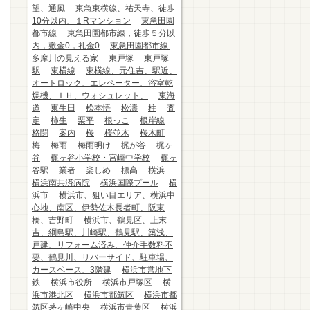
望、通風
東急東横線、祐天寺、徒歩
10分以内、１Rマンション
東急田園
都市線
東急田園都市線，徒歩５分以
内，敷金0，礼金0
東急田園都市線.
多摩川の見える家
東戸塚
東戸塚
駅
東横線
東横線、元住吉、駅近、
オートロック、エレベーター、浴室乾
燥機、ＩＨ、ウォシュレット、
東海
道
東生田
松本悟
松濤
柱
査
定
柿生
栗平
根っこ
根岸線
格闘
案内
桜
桜並木
桜木町
梅
梅雨
梅雨明け
梶が谷
梶ヶ
谷
梶ヶ谷小学校・宮崎中学校
梶ヶ
谷駅
業者
楽しめ
標高
横浜
横浜南共済病院
横浜国際プール
横
浜市
横浜市、狙い目エリア、横浜中
心地、南区、伊勢佐木長者町、阪東
橋、吉野町
横浜市、鶴見区、上末
吉、綱島駅、川崎駅、鶴見駅、築浅、
戸建、リフォーム済み、仲介手数料不
要、鶴見川、リバーサイド、駐車場、
カースペース、3階建
横浜市営地下
鉄
横浜市役所
横浜市戸塚区
横
浜市港北区
横浜市都筑区
横浜市都
筑区茅ヶ崎中央
横浜市青葉区
横浜