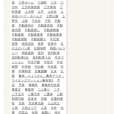
居
三井ホーム
三保町
三方
三
方向
三方向角部屋
三方角地
三
軒茶屋
上大岡
上手
上永谷
上
永谷パーク・ホームズ
上野公園
上
野毛
上陸
下永谷
下田
不動
産
不動産仲介
不動産売却
不動
産売買
不動産探し
不動産検索
不動産業
不動産業界
不動産業者
不動産買取
不動産購入
不忍池
世帯
世田谷区
世界
世界中
丘
の上のパン屋
丘陵地帯
両面バルコ
ニー
両面道路
並列
並列駐車
並列駐車2台
並列駐車３台
中古マ
ンション
中古戸建
中型犬
中央
林間
中学校
中白根
中目黒
中
華
中華料理
丸亀製麵
久末
九
葉
亀有，りょうさん，亀有アリオ，
ライオンズマンション亀有第3
予
定
予算
事務所
事務所付住居
事業主
事業用
二人乗り
二子
二子玉川
二重天井
二重床
二駅
利用可能
五本木
交換
交通利便
性
京急
京浜東北線
人は武士
人気
人気エリア
人流
今年
仕
事
代官山
令和
仮囲い
仲介