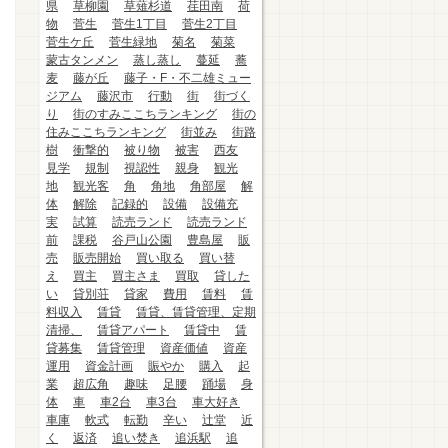
県
草柳園
草薙杉道
荏田南
荷
物
菅生
菅生1丁目
菅生2丁目
菅生ケ丘
菅生緑地
菊名
菊菜
蒙古タンメン
蒸し蒸し
蔓延
蕎
麦
藤が丘
藤子・F・不二雄ミュー
ジアム
藤沢市
行動
街
街づく
り
街のすみここちランキング
街の
住みここちランキング
街並み
街路
樹
衝撃的
被り物
被害
西友
見学
規制
視認性
親身
観光
地
観光客
角
角地
角部屋
解
体
解除
記録的
設備
設備充
実
試算
読売ランド
読売ランド
前
課税
谷戸山公園
豊島屋
販
売
販売開始
買い取る
買い替
え
買主
買主さま
買取
貸した
い
貸別荘
貸家
費用
賃料
賃
料収入
賃貸
賃貸、賃貸管理、定期
清掃、
賃貸アパート
賃貸中
賃
貸募集
賃貸管理
資産価値
資産
運用
資金計画
賑やか
購入
起
業
超広角
趣味
足腰
踊場
身
体
車
車2台
車3台
車大好き
車庫
軟式
転勤
辛い
辻堂
近
く
返済
追い焚き
追浜駅
追