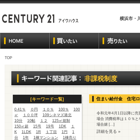
横浜市・
TOP
非課税制度
住まい給付金 住宅ロ
[キーワード一覧]
0.41％
０円
１０％
100％
100
令和元年4月1日以降に売
㎡
１００坪
109シネマズ港北
場合 消費税率は１０％と
10分
10帖
１２
125㎡規制
場合嬉 […]
150㎡超
15号
19号
1DK
１
詳細を見る »
K
1LDK
1R
１丁目
1円
1
分
1年
1棟マンション
1棟売り