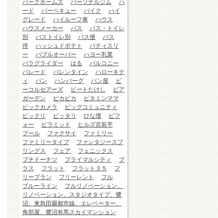
パークホームズ
パーソナルジム
ハ
ード
バーベキュー
バイク
ハイ
グレード
ハイルーフ車
ハウス
ハウスメーカー
バス
バス・トイレ
別
バストイレ別
バス便
バス
停
ハッシュドポテト
パティスリ
ー
バブルオーバー
ハヨー乳業
パラグライダー
はる
バルコニー
パレード
バレンタイン
ハローキテ
ィ
パン
ハンバーグ
パン屋
ビ
ーコルセアーズ
ビートたけし
ビア
ガーデン
ピカピカ
ビタミンママ
ビックカメラ
ビッグコミュニティ
ビックリ
ピッタリ
ひな壇
ビフ
ォー
ピラミッド
ヒルズ宮前平
プール
ファクサイ
ファミリー
ファミリータイプ
ファンタジースプ
リングス
フェア
フェニックス
プチドーナツ
プライマルシティ
プ
ラス
フラット
フラット３５
フ
リープラン
フリーレント
フル
ブルーライン
フルリノベーション、
リノベーション、スタジオタイプ、鷺
沼、東急田園都市線、エレベーター、
角部屋、鷺沼有馬スカイマンション