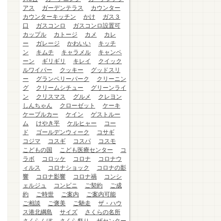
アス
ガーデンテラス
カウンター
カウンターキッチン
かけ
ガス３
口
ガスコンロ
ガスコンロ設置可
カップル
カトージ
カメ
カレ
ー
ガレージ
かわいい
キッチ
ン
キムチ
キャラメル
キャンペ
ーン
ギリギリ
キレイ
クイック
ルワイパー
クッキー
グッドスリ
ー
グランベリーパーク
クリーニン
グ
クリームシチュー
グリーンライ
ン
クリスマス
グルメ
クレヨン
しんちゃん
クローゼット
ケーキ
ケーブルカー
ケイン
ゲストルー
ム
けやき平
ケルヒャー
コー
ド
ゴールデンウィーク
コサギ
コジマ
コスギ
コスパ
コスモ
こどもの国
こども医療センター
コ
ラボ
コロッケ
コロナ
コロナウ
ィルス
コロナショック
コロナの影
響
コロナ影響
コロナ禍
コンシ
ェルジュ
コンビニ
ご契約
ご成
約
ご時世
ご案内
ご案内可能
ご相談
ご褒美
ご馳走
ザ・ハウ
ス港北綱島
サイズ
さくらの名所