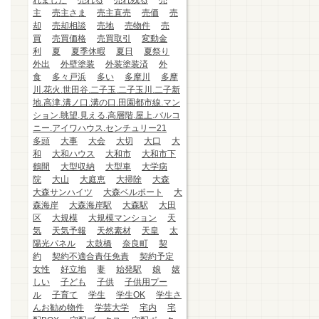
れました
売れる
売れ残る
売
主
売主さま
売主直売
売価
売
却
売却相談
売地
売物件
売
買
売買価格
売買取引
変動金
利
夏
夏季休暇
夏日
夏祭り
外出
外壁塗装
外装塗装済
外
食
多々戸浜
多い
多摩川
多摩
川.花火.世田谷.二子玉.二子玉川.二子新
地.高津.溝ノ口.溝の口.田園都市線.マン
ション.眺望.見える.高層階.屋上.バルコ
ニー.アイワハウス.センチュリー21
多頭
大事
大会
大切
大口
大
和
大和ハウス
大和市
大和市下
鶴間
大型収納
大型車
大学病
院
大山
大庭恵
大掃除
大森
大森サンハイツ
大森ベルポート
大
森海岸
大森海岸駅
大森駅
大田
区
大規模
大規模マンション
天
気
天気予報
天然素材
天皇
太
陽光パネル
太鼓橋
奈良町
契
約
契約不適合責任免責
契約予定
女性
好立地
妻
始発駅
娘
嬉
しい
子ども
子供
子供用プー
ル
子育て
学生
学生OK
学生さ
んお勧め物件
学芸大学
宅内
宅