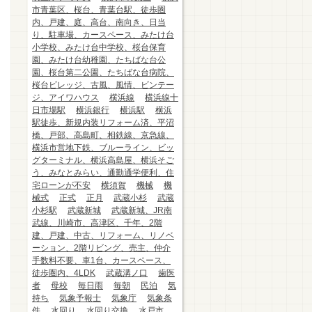
市青葉区、桜台、青葉台駅、徒歩圏
内、戸建、庭、高台、南向き、日当
り、駐車場、カースペース、みたけ台
小学校、みたけ台中学校、桜台保育
園、みたけ台幼稚園、たちばな台公
園、桜台第二公園、たちばな台病院、
桜台ビレッジ、古風、風情、ビンテー
ジ、アイワハウス
横浜線
横浜線十
日市場駅
横浜銀行
横浜駅
横浜
駅徒歩、新規内装リフォーム済、平沼
橋、戸部、高島町、相鉄線、京急線、
横浜市営地下鉄、ブルーライン、ビッ
グターミナル、横浜高島屋、横浜そご
う、みなとみらい、通勤通学便利、住
宅ローンが不安
横須賀
機械
機
械式
正式
正月
武蔵小杉
武蔵
小杉駅
武蔵新城
武蔵新城、JR南
武線、川崎市、高津区、千年、2階
建、戸建、中古、リフォーム、リノベ
ーション、2階リビング、売主、仲介
手数料不要、車1台、カースペース、
徒歩圏内、4LDK
武蔵溝ノ口
歯医
者
母校
毎日雨
毎朝
民泊
気
持ち
気象予報士
気象庁
気象条
件
水回り
水回り交換
水戸市