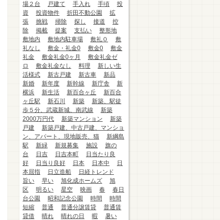
場２台
戸建て
手入れ
手頃
投
資
投資物件
折田不動公園
拡
張
挑戦
掃除
探し
接道
控
除
掲載
提案
支払い
整形地
敷地内
敷地内駐車場
敷礼０
敷
礼なし
敷金・礼金0
敷金0
敷金
礼金
敷金礼金0ヶ月
敷金礼金ゼ
ロ
敷金礼金なし
料理
新しい生
活様式
新古戸建
新古車
新品
新婚
新年度
新幹線
新庁舎
新
横浜
新生活
新百合ヶ丘
新百合
ヶ丘駅
新石川
新築
新築、駅徒
歩５分、武蔵新城、南武線
新築
2000万円代
新築マンション
新築
戸建
新築戸建、中古戸建、マンショ
ン、アパート、現地販売、猫
新綱島
駅
新緑
新規募集
施設
旗の
台
日吉
日吉本町
日当たり良
好
日当り良好
日本
日本中
日
本屈指
日立造船
日経トレンド
旨い
早い
旭化成ホームズ
旭
区
明るい
星空
映画
春
春日
台公園
昭和記念公園
時間
時間
短縮
普通
普通分譲賃貸
普通賃
貸借
晴れ
晴れの日
暇
暑い