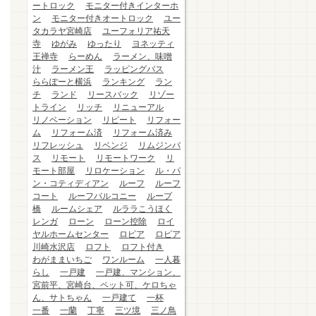
ートロック
モニター付きインターホ
ン
モニター付きオートロック
ユー
タカラヤ宮崎店
ユーフォリア祐天
寺
ゆがみ
ゆったり
ヨネッティ
王禅寺
らーめん
ラーメン、味噌
汁
ラーメン王
ラッピングバス
ららぽーと横浜
ランキング
ラン
チ
ランド
リースバック
リゾー
トライン
リッチ
リニューアル
リノベーション
リピート
リフォー
ム
リフォーム済
リフォーム済み
リフレッシュ
リベンジ
リムジンバ
ス
リモート
リモートワーク
リ
モート部屋
リロケーション
ル・パ
ン・コティディアン
ルーフ
ルーフ
コート
ルーフバルコニー
ループ
橋
ルームシェア
ルララこうほく
レンガ
ローン
ローン控除
ロイ
ヤルホームセンター
ロピア
ロピア
川崎水沢店
ロフト
ロフト付き
わがままいちご
ワンルーム
一人暮
らし
一戸建
一戸建、マンション、
宮前平、宮崎台、ペット可、ケロちゃ
ん、サトちゃん
一戸建て
一杯
一番
一蘭
丁寧
三ツ境
三ノ鳥