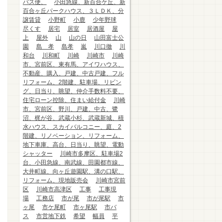
バス便、
小田急線、新百合ケ丘、新
百合ヶ丘パークハウス、３ＬＤＫ、分
譲賃貸
小野町
小鹿
少年野球
尽くす
居宅
居室
居酒屋
屋
上
屋外
山
山の日
山田富士公
園
島 孝
島孝
嵐
川口徹
川
和台
川和町
川崎
川崎市
川崎
市、宮前区、東有馬、アイワハウス、
不動産、購入、戸建、中古戸建、フル
リフォーム、2階建、駐車場、リビン
グ、日当り、眺望、仲介手数料不要、
住宅ローン控除、住まい給付金
川崎
市、宮前区、野川、戸建、中古、鷺
沼、梶が谷、武蔵小杉、武蔵新城、積
水ハウス、スカイバルコニー、庭、2
階建、リノベーション、リフォーム、
地下車庫、高台、日当り、眺望、電動
シャッター
川崎市多摩区、駐車場2
台、小田急線、南武線、田園都市線、
大井町線、向ヶ丘遊園駅、溝の口駅、
リフォーム、現地販売会
川崎市宮前
区
川崎市高津区
工事
工事現
場
工務店
市が尾
市が尾駅
市
ヶ尾
市ケ尾町
市ヶ尾駅
市バ
ス
市営地下鉄
希望
幅員
平