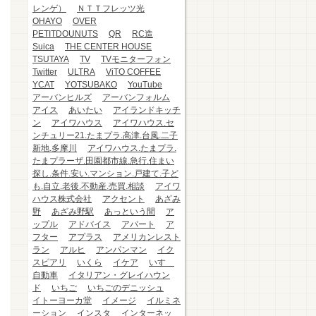
レンゲ）
ＮＴＴフレッツ光
OHAYO
OVER
PETITDOUNUTS
QR
RC造
Suica
THE CENTER HOUSE
TSUTAYA
TV
TVモニターフォン
Twitter
ULTRA
ViTO COFFEE
YCAT
YOTSUBAKO
YouTube
アーバンヒルズ
アーバンフォルム
アイス
あいたい
アイランドキッチ
ン
アイワハウス
アイワハウス.セ
ンチュリー21.たまプラ.高津.台風.二子
新地.多摩川
アイワハウス.たまプラ.
たまプラーザ.田園都市線.急行.住まい
探し.条件.安い.マンション.戸建て.子ど
も.自立.老後.不動産.売買.相談
アイワ
ハウス株式会社
アクセント
あざみ
野
あざみ野駅
あっという間
ア
ップル
アドバイス
アパート
ア
フター
アプラス
アメリカンレスト
ラン
アルヒ
アンパンマン
イク
スピアリ
いくら
イケア
いすゞ
自動車
イタリアン・グレイハウン
ド
いちご
いちごのデニッシュ
イトーヨーカ堂
イメージ
イルミネ
ーション
インスタ
インターネッ