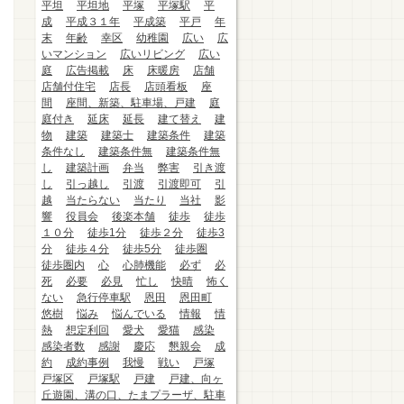
平坦
平坦地
平塚
平塚駅
平
成
平成３１年
平成築
平戸
年
末
年齢
幸区
幼稚園
広い
広
いマンション
広いリビング
広い
庭
広告掲載
床
床暖房
店舗
店舗付住宅
店長
店頭看板
座
間
座間、新築、駐車場、戸建
庭
庭付き
延床
延長
建て替え
建
物
建築
建築士
建築条件
建築
条件なし
建築条件無
建築条件無
し
建築計画
弁当
弊害
引き渡
し
引っ越し
引渡
引渡即可
引
越
当たらない
当たり
当社
影
響
役員会
後楽本舗
徒歩
徒歩
１０分
徒歩1分
徒歩２分
徒歩3
分
徒歩４分
徒歩5分
徒歩圏
徒歩圏内
心
心肺機能
必ず
必
死
必要
必見
忙し
快晴
怖く
ない
急行停車駅
恩田
恩田町
悠樹
悩み
悩んでいる
情報
情
熱
想定利回
愛犬
愛猫
感染
感染者数
感謝
慶応
懇親会
成
約
成約事例
我慢
戦い
戸塚
戸塚区
戸塚駅
戸建
戸建、向ヶ
丘遊園、溝の口、たまプラーザ、駐車