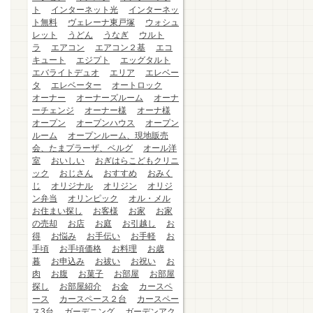
ト
インターネット光
インターネッ
ト無料
ヴェレーナ東戸塚
ウォシュ
レット
うどん
うなぎ
ウルト
ラ
エアコン
エアコン２基
エコ
キュート
エジプト
エッグタルト
エバライトデュオ
エリア
エレベー
タ
エレベーター
オートロック
オーナー
オーナーズルーム
オーナ
ーチェンジ
オーナー様
オーナ様
オープン
オープンハウス
オープン
ルーム
オープンルーム、現地販売
会、たまプラーザ、ベルグ
オール洋
室
おいしい
おぎはらこどもクリニ
ック
おじさん
おすすめ
おみく
じ
オリジナル
オリジン
オリジ
ン弁当
オリンピック
オル・メル
お住まい探し
お客様
お家
お家
の売却
お店
お庭
お引越し
お
得
お悩み
お手伝い
お手軽
お
手頃
お手頃価格
お料理
お歳
暮
お申込み
お祓い
お祝い
お
肉
お腹
お菓子
お部屋
お部屋
探し
お部屋紹介
お金
カースペ
ース
カースペース２台
カースペー
ス3台
ガーデニング
ガーデンアク