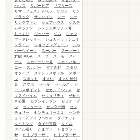
さくらんぼ
さくら祭り
ザセンター
ハウス
サバービア
サブリース
サマーフェスティバル
サロン
サン
ドラッグ
サンハイツ
シー
シー
リングファン
シェアハウス
システ
ムキッチン
システムキッチン3口
じっくり
ジッパー
ジム
シャン
プードレッサー
シュガーラッシュオ
ンライン
ショッピングモール
シル
バーウイーク
スーパー
スーパー生
鮮館TAIGA
スープ
スーモ
スイ
ーツ
スカイツリー見
スカイバルコ
ニー
スカパー
すすき野
スタジ
オタイプ
ステンレスボトル
スポー
ツ
スポット
すまい
すまい給付
金
スマホ
セール
セールス
セ
ールスポイント
セカンドハウス
セ
キスイハイム
セキュリティ
せせら
ぎ公園
セブンイレブン
セミオープ
ン
センター北
センター南
セン
チュリー
センチュリー２１
センチ
ュリー21アイワハウス
ダイエット
タイミング
タイヤ置場
タイル
タイル張り
たまプラ
たまプラー
ザ
たまプラーザ，
たまプラーザ，