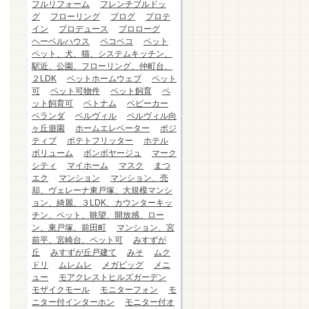
フルリフォーム
フレンチブルドッ
グ
フローリング
ブログ
プロテ
イン
プロデュース
プロローグ
ヘーベルハウス
ペコペコ
ペット
ペット、犬、猫、システムキッチン、
駅近、公園、フローリング、仲町台、
２LDK
ペットホームウェブ
ペット
可
ペット可物件
ペット飼育
ペ
ット飼育可
ベトナム
ベビーカー
ベランダ
ベルヴィル
ベルヴィル向
ヶ丘遊園
ホームエレベーター
ポジ
ティブ
ポテトフリッター
ホテル
ボリューム
ボンボヤージュ
マーク
シティ
マイホーム
マスク
まつ
エク
マンション
マンション、売
却、ヴェレーナ東戸塚、大規模マンシ
ョン、綺麗、３LDK、カウンターキッ
チン、ペット、眺望、開放感、ロー
ン、東戸塚、前田町
マンション、宮
前平、宮崎台、ペット可
みすずが
丘
みすずが丘戸建て
みそ
ムク
ドリ
ムレムレ
メガビッグ
メニ
ュー
モアクレストヒルズガーデン
モザイクモール
モニターフォン
モ
ニター付インターホン
モニター付オ