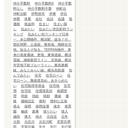
仲介手数料
仲介手数料0
仲介手数
料なし
仲介手数料不要
仲町台
仲町台駅
伊勢原市
伊東
伊豆
休暇
休業
会社
会話
会議
低
価格
低金利
住まい
住まい探
し
住みたい
住みたい市区町村ラン
キング
住みたい街ランキング日本
一、未公開物件、横浜駅、徒歩７分、
西区岡野、公道面、整形地、閑静住宅
地、知る人ぞ知る、TEPPAN物件、将
来の資産価値、更地、東海道線、横須
賀線、湘南新宿ライン、京急線、横浜
市営地下鉄ブルーライン、東急東横
線、みなとみらい線、横浜高島屋
住
んでみたい
住宅
住宅ローン
住
宅ローン、難易度高め、あきらめな
い
住宅取得等資金
住宅地
住宅
用
住宅街
住環境良好
体調管
理
何故
供給
依頼
価値
価
格
価格設定
便利
便利な立地
係る
保岡
保岡佳潔
保木
保育
園
修繕
倉庫
借りたい
借入
値段
偉大
傾き
元住吉
元年
元気
元石川
元石川町
充実共用
部
充実設備
先生
先行
先行契