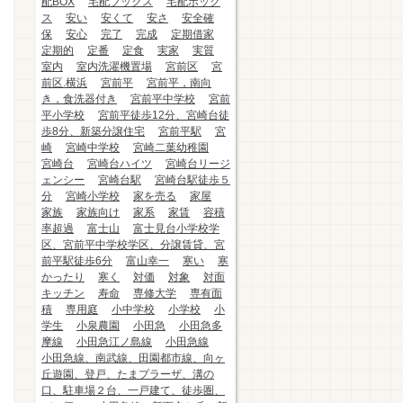
配BOX
宅配ブックス
宅配ボック
ス
安い
安くて
安さ
安全確
保
安心
完了
完成
定期借家
定期的
定番
定食
実家
実質
室内
室内洗濯機置場
宮前区
宮
前区.横浜
宮前平
宮前平，南向
き，食洗器付き
宮前平中学校
宮前
平小学校
宮前平徒歩12分、宮崎台徒
歩8分、新築分譲住宅
宮前平駅
宮
崎
宮崎中学校
宮崎二葉幼稚園
宮崎台
宮崎台ハイツ
宮崎台リージ
ェンシー
宮崎台駅
宮崎台駅徒歩５
分
宮崎小学校
家を売る
家屋
家族
家族向け
家系
家賃
容積
率超過
富士山
富士見台小学校学
区、宮前平中学校学区、分譲賃貸、宮
前平駅徒歩6分
富山幸一
寒い
寒
かったり
寒く
対価
対象
対面
キッチン
寿命
専修大学
専有面
積
専用庭
小中学校
小学校
小
学生
小泉農園
小田急
小田急多
摩線
小田急江ノ島線
小田急線
小田急線、南武線、田園都市線、向ヶ
丘遊園、登戸、たまプラーザ、溝の
口、駐車場２台、一戸建て、徒歩圏、