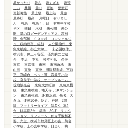
暑かったり
暑さ
暑すぎる
暑苦
しい
暴風
曇り
更地
更新可
更新可能
最上級
最上階
最強
最終枡
最高
月曜日
有りませ
ん
有馬
有馬４丁目
有馬中学校
学区
朝日
木材
未公開
未公
開、溝の口ガーデンアクアス、高層
階、角部屋、９０㎡超、コンシェルジ
ュ、収納豊富、笑顔
未公開物件、東
急東横線、都立大学、
未公開物件、
横浜市、保土ヶ谷区、優先的にご紹
介
本店
本社
杉本和弘
条件
東京
東京都
東南
東南角地
東
山田
東急
東急、田園都市線、宮前
平、宮崎台、ペット可、宮前平小学
校、宮前平中学校、オープンルーム、
現地販売会
東急大井町線
東急東横
線
東急東横線，祐天寺，1Kマンショ
ン
東急東横線、JR横浜線、菊名、大
倉山、徒歩10分、駅近、戸建、2階
建、ファミリータイプ、3LDK、車2
台、駐車場2台、築浅、30坪、リノベ
ーション、リフォーム、仲介手数料不
要、売主、横浜市鶴見区上の宮、菊名
小学校、上の宮中学校、日当り、眺