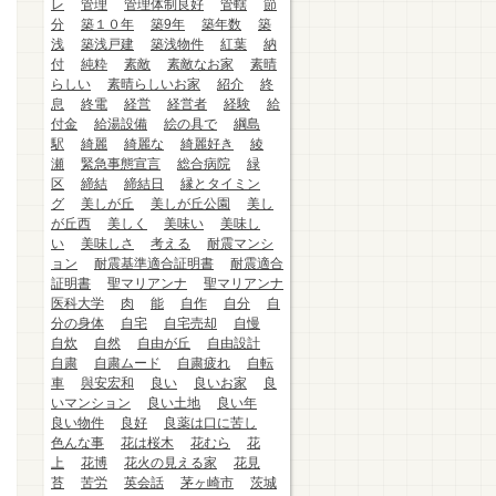
レ
管理
管理体制良好
管轄
節
分
築１０年
築9年
築年数
築
浅
築浅戸建
築浅物件
紅葉
納
付
純粋
素敵
素敵なお家
素晴
らしい
素晴らしいお家
紹介
終
息
終電
経営
経営者
経験
給
付金
給湯設備
絵の具で
綱島
駅
綺麗
綺麗な
綺麗好き
綾
瀬
緊急事態宣言
総合病院
緑
区
締結
締結日
縁とタイミン
グ
美しが丘
美しが丘公園
美し
が丘西
美しく
美味い
美味し
い
美味しさ
考える
耐震マンシ
ョン
耐震基準適合証明書
耐震適合
証明書
聖マリアンナ
聖マリアンナ
医科大学
肉
能
自作
自分
自
分の身体
自宅
自宅売却
自慢
自炊
自然
自由が丘
自由設計
自粛
自粛ムード
自粛疲れ
自転
車
與安宏和
良い
良いお家
良
いマンション
良い土地
良い年
良い物件
良好
良薬は口に苦し
色んな事
花は桜木
花むら
花
上
花博
花火の見える家
花見
苔
苦労
英会話
茅ヶ崎市
茨城