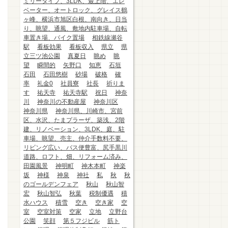
ミリータイプ、3LDK、最上階、エレ
ベーター、オートロック、グレイス鶴
ヶ峰、横浜市旭区白根、南向き、日当
り、眺望、通風、敷地内駐車場、自転
車置き場、バイク置場
相鉄線瀬谷
駅
看板効果
看板収入
県立
県
立三ツ池公園
真夏日
眺め
眺
望
瞬間的
矢野口
知恵
石垣
石田
石田悠樹
砂場
破格
確
率
礼金0
社員寮
社長
祈りま
す
祐天寺
祐天寺駅
祝日
神奈
川
神奈川の不動産屋
神奈川区
神奈川県
神奈川県、川崎市、宮前
区、水沢、たまプラーザ、築浅、2階
建、リノベーション、3LDK、庭、駐
車場、眺望、売主、仲介手数料不要、
リビング広い、バス便豊富、尻手黒川
道路、ロフト、畑、リフォーム済み、
田園風景
神明町
神木本町
神楽
坂
神様
神泉
神社
私
秋
秋
のゴールデンフェア
秋山
秋山智
宏
秋山智弘
秋葉
税制優遇
積
水ハウス
積雪
空き
空き家
空
室
空室対策
空家
立地
立野台
公園
笑顔
第５フジビル
筋ト