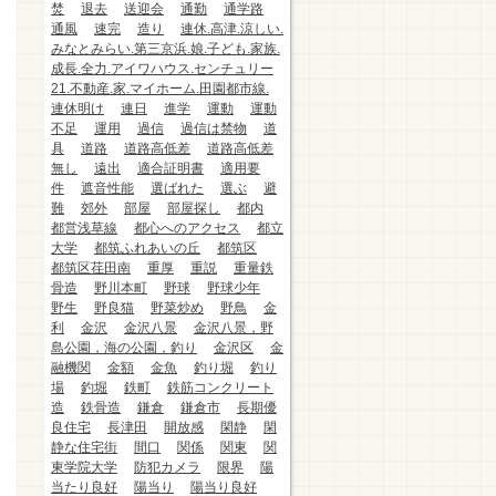
焚
退去
送迎会
通勤
通学路
通風
速完
造り
連休.高津.涼しい.
みなとみらい.第三京浜.娘.子ども.家族.
成長.全力.アイワハウス.センチュリー
21.不動産.家.マイホーム.田園都市線.
連休明け
連日
進学
運動
運動
不足
運用
過信
過信は禁物
道
具
道路
道路高低差
道路高低差
無し
遠出
適合証明書
適用要
件
遮音性能
選ばれた
選ぶ
避
難
郊外
部屋
部屋探し
都内
都営浅草線
都心へのアクセス
都立
大学
都筑ふれあいの丘
都筑区
都筑区荏田南
重厚
重説
重量鉄
骨造
野川本町
野球
野球少年
野生
野良猫
野菜炒め
野鳥
金
利
金沢
金沢八景
金沢八景，野
島公園，海の公園，釣り
金沢区
金
融機関
金額
金魚
釣り堀
釣り
場
釣堀
鉄町
鉄筋コンクリート
造
鉄骨造
鎌倉
鎌倉市
長期優
良住宅
長津田
開放感
閑静
閑
静な住宅街
間口
関係
関東
関
東学院大学
防犯カメラ
限界
陽
当たり良好
陽当り
陽当り良好