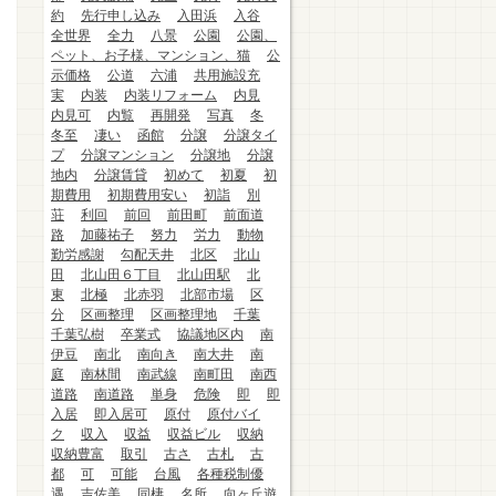
約
先行申し込み
入田浜
入谷
全世界
全力
八景
公園
公園、
ペット、お子様、マンション、猫
公
示価格
公道
六浦
共用施設充
実
内装
内装リフォーム
内見
内見可
内覧
再開発
写真
冬
冬至
凄い
函館
分譲
分譲タイ
プ
分譲マンション
分譲地
分譲
地内
分譲賃貸
初めて
初夏
初
期費用
初期費用安い
初詣
別
荘
利回
前回
前田町
前面道
路
加藤祐子
努力
労力
動物
勤労感謝
勾配天井
北区
北山
田
北山田６丁目
北山田駅
北
東
北極
北赤羽
北部市場
区
分
区画整理
区画整理地
千葉
千葉弘樹
卒業式
協議地区内
南
伊豆
南北
南向き
南大井
南
庭
南林間
南武線
南町田
南西
道路
南道路
単身
危険
即
即
入居
即入居可
原付
原付バイ
ク
収入
収益
収益ビル
収納
収納豊富
取引
古さ
古札
古
都
可
可能
台風
各種税制優
遇
吉佐美
同棲
名所
向ヶ丘遊