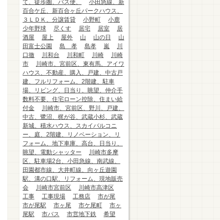
て、徒歩圏、バス便、
小田急線、新
百合ケ丘、新百合ヶ丘パークハウス、
３ＬＤＫ、分譲賃貸
小野町
小鹿
少年野球
尽くす
居宅
居室
居
酒屋
屋上
屋外
山
山の日
山
田富士公園
島 孝
島孝
嵐
川
口徹
川和台
川和町
川崎
川崎
市
川崎市、宮前区、東有馬、アイワ
ハウス、不動産、購入、戸建、中古戸
建、フルリフォーム、2階建、駐車
場、リビング、日当り、眺望、仲介手
数料不要、住宅ローン控除、住まい給
付金
川崎市、宮前区、野川、戸建、
中古、鷺沼、梶が谷、武蔵小杉、武蔵
新城、積水ハウス、スカイバルコニ
ー、庭、2階建、リノベーション、リ
フォーム、地下車庫、高台、日当り、
眺望、電動シャッター
川崎市多摩
区、駐車場2台、小田急線、南武線、
田園都市線、大井町線、向ヶ丘遊園
駅、溝の口駅、リフォーム、現地販売
会
川崎市宮前区
川崎市高津区
工事
工事現場
工務店
市が尾
市が尾駅
市ヶ尾
市ケ尾町
市ヶ
尾駅
市バス
市営地下鉄
希望