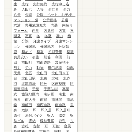
生
先行
先行契約
先行申し込
み
入田浜
入谷
全世界
全力
八景
公園
公園、ペット、お子様、
マンション、猫
公示価格
公道
六浦
共用施設充実
内装
内装リ
フォーム
内見
内見可
内覧
再
開発
写真
冬
冬至
凄い
函
館
分譲
分譲タイプ
分譲マンシ
ョン
分譲地
分譲地内
分譲賃
貸
初めて
初夏
初期費用
初期
費用安い
初詣
別荘
利回
前
回
前田町
前面道路
加藤祐子
努力
労力
動物
勤労感謝
勾配
天井
北区
北山田
北山田６丁
目
北山田駅
北東
北極
北赤
羽
北部市場
区分
区画整理
区
画整理地
千葉
千葉弘樹
卒業
式
協議地区内
南伊豆
南北
南
向き
南大井
南庭
南林間
南武
線
南町田
南西道路
南道路
単
身
危険
即
即入居
即入居可
原付
原付バイク
収入
収益
収
益ビル
収納
収納豊富
取引
古
さ
古札
古都
可
可能
台風
各種税制優遇
吉佐美
同棲
名