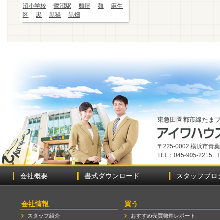
沼小学校
鷺沼駅
麵屋
麺
麻生
区
黒
黒猫
黒畑
東急田園都市線たま
〒225-0002 横浜市
TEL：045-905-2215 
会社概要
書式ダウンロード
スタッフブロ
会社情報
買う
スタッフ紹介
おすすめ売買物件レポート