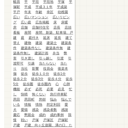
幅員
平
平坦
平坦地
平塚
平
塚駅
平成
平成３１年
平成築
平戸
年末
年齢
幸区
幼稚園
広い
広いマンション
広いリビン
グ
広い庭
広告掲載
床
床暖
房
店舗
店舗付住宅
店長
店頭
看板
座間
座間、新築、駐車場、戸
建
庭
庭付き
延床
延長
建て
替え
建物
建築
建築士
建築条
件
建築条件なし
建築条件無
建
築条件無し
建築計画
弁当
弊
害
引き渡し
引っ越し
引渡
引
渡即可
引越
当たらない
当た
り
当社
影響
役員会
後楽本
舗
徒歩
徒歩１０分
徒歩1分
徒歩２分
徒歩3分
徒歩４分
徒歩
5分
徒歩圏
徒歩圏内
心
心肺
機能
必ず
必死
必要
必見
忙
し
快晴
怖くない
急行停車駅
恩田
恩田町
悠樹
悩み
悩んで
いる
情報
情熱
想定利回
愛
犬
愛猫
感染
感染者数
感謝
慶応
懇親会
成約
成約事例
我
慢
戦い
戸塚
戸塚区
戸塚駅
戸建
戸建、向ヶ丘遊園、溝の口、た