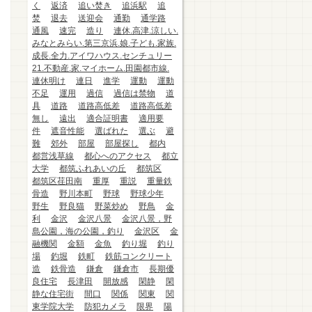
く
返済
追い焚き
追浜駅
追
焚
退去
送迎会
通勤
通学路
通風
速完
造り
連休.高津.涼しい.
みなとみらい.第三京浜.娘.子ども.家族.
成長.全力.アイワハウス.センチュリー
21.不動産.家.マイホーム.田園都市線.
連休明け
連日
進学
運動
運動
不足
運用
過信
過信は禁物
道
具
道路
道路高低差
道路高低差
無し
遠出
適合証明書
適用要
件
遮音性能
選ばれた
選ぶ
避
難
郊外
部屋
部屋探し
都内
都営浅草線
都心へのアクセス
都立
大学
都筑ふれあいの丘
都筑区
都筑区荏田南
重厚
重説
重量鉄
骨造
野川本町
野球
野球少年
野生
野良猫
野菜炒め
野鳥
金
利
金沢
金沢八景
金沢八景，野
島公園，海の公園，釣り
金沢区
金
融機関
金額
金魚
釣り堀
釣り
場
釣堀
鉄町
鉄筋コンクリート
造
鉄骨造
鎌倉
鎌倉市
長期優
良住宅
長津田
開放感
閑静
閑
静な住宅街
間口
関係
関東
関
東学院大学
防犯カメラ
限界
陽