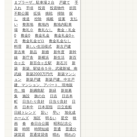
まプラーザ、駐車場２台
戸建て
手
入れ
手頃
投資
投資物件
折田
不動公園
拡張
挑戦
掃除
探
し
接道
控除
掲載
提案
支払
い
整形地
敷地内
敷地内駐車
場
敷礼０
敷礼なし
敷金・礼金
0
敷金0
敷金礼金
敷金礼金0ヶ
月
敷金礼金ゼロ
敷金礼金なし
料理
新しい生活様式
新古戸建
新古車
新品
新婚
新年度
新幹
線
新庁舎
新横浜
新生活
新百
合ヶ丘
新百合ヶ丘駅
新石川
新
築
新築、駅徒歩５分、武蔵新城、南
武線
新築2000万円代
新築マンシ
ョン
新築戸建
新築戸建、中古戸
建、マンション、アパート、現地販
売、猫
新綱島駅
新緑
新規募
集
施設
旗の台
日吉
日吉本
町
日当たり良好
日当り良好
日
本
日本中
日本屈指
日立造船
日経トレンド
旨い
早い
旭化成
ホームズ
旭区
明るい
星空
映
画
春
春日台公園
昭和記念公
園
時間
時間短縮
普通
普通分
譲賃貸
普通賃貸借
晴れ
晴れの