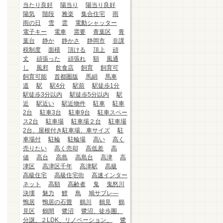
当たり良好
陽当り
陽当り良好
陽気
階段
雅楽
集合住宅
雨
雨の日
雪
雲
電動シャッター
電子キー
電車
需要
青葉区
青
葉台
静か
静かさ
静岡市
非課
税制度
面積
頂ける
頂上
頑
丈
頑張った
頑張れ
額
風通
し
風邪
飲食店
飼育
飼育可
飼育可能
首都圏版
馬絹
馬車
道
駅
駅4分
駅前
駅徒歩1分
駅徒歩3分以内
駅徒歩5分以内
駅
近
駅近い
駅近物件
駐車
駐車
2台
駐車3台
駐車9台
駐車スペー
ス2台
駐車場
駐車場２台
駐車場
2台、屋根付き駐車場、車サイズ
駐
車場付
駐輪
駐輪場
高い
高く
売りたい
高く売却
高低差
高
値
高台
高島
高島台
高津
高
津区
高津区千年
高津駅
高級
高級住宅
高級住宅街
高速インター
ネット
高額
高齢者
鬼
鬼怒川
決壊
魅力
鯉
鳥
鳩サブレ―
鴨居
鴨居の石畳
鶴川
鶴見
鶴
見区
鶴間
鷺沼
鷺沼、徒歩圏、
分譲、２LDK、リノベーション、
鷺