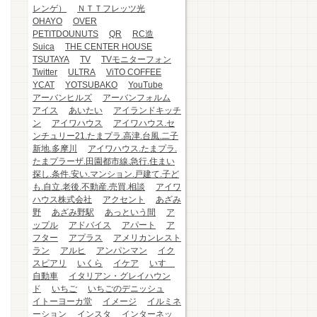
レンゲ）
ＮＴＴフレッツ光
OHAYO
OVER
PETITDOUNUTS
QR
RC造
Suica
THE CENTER HOUSE
TSUTAYA
TV
TVモニターフォン
Twitter
ULTRA
ViTO COFFEE
YCAT
YOTSUBAKO
YouTube
アーバンヒルズ
アーバンフォルム
アイス
あいたい
アイランドキッチ
ン
アイワハウス
アイワハウス.セ
ンチュリー21.たまプラ.高津.台風.二子
新地.多摩川
アイワハウス.たまプラ.
たまプラーザ.田園都市線.急行.住まい
探し.条件.安い.マンション.戸建て.子ど
も.自立.老後.不動産.売買.相談
アイワ
ハウス株式会社
アクセント
あざみ
野
あざみ野駅
あっという間
ア
ップル
アドバイス
アパート
ア
フター
アプラス
アメリカンレスト
ラン
アルヒ
アンパンマン
イク
スピアリ
いくら
イケア
いすゞ
自動車
イタリアン・グレイハウン
ド
いちご
いちごのデニッシュ
イトーヨーカ堂
イメージ
イルミネ
ーション
インスタ
インターネッ