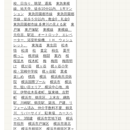
校、日当り、眺望、通風
東急東横
線、祐天寺、徒歩10分以内、１Rマン
ション
東急田園都市線
東急田園都
市線，徒歩５分以内，敷金0，礼金0
東急田園都市線.多摩川の見える家
東
戸塚
東戸塚駅
東横線
東横線、
元住吉、駅近、オートロック、エレベ
ーター、浴室乾燥機、ＩＨ、ウォシュ
レット、
東海道
東生田
松本
悟
松濤
柱
査定
柿生
栗平
根っこ
根岸線
格闘
案内
桜
桜並木
桜木町
梅
梅雨
梅雨明
け
梶が谷
梶ヶ谷
梶ヶ谷小学
校・宮崎中学校
梶ヶ谷駅
業者
楽しめ
標高
横浜
横浜南共済病
院
横浜国際プール
横浜市
横浜
市、狙い目エリア、横浜中心地、南
区、伊勢佐木長者町、阪東橋、吉野
町
横浜市、鶴見区、上末吉、綱島
駅、川崎駅、鶴見駅、築浅、戸建、リ
フォーム済み、仲介手数料不要、鶴見
川、リバーサイド、駐車場、カースペ
ース、3階建
横浜市営地下鉄
横浜
市役所
横浜市戸塚区
横浜市港北
区
横浜市都筑区
横浜市都筑区茅ヶ