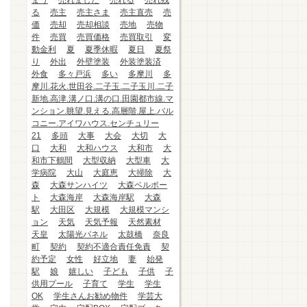
まう
売れました
売れる
売れ残
る
売主
売主さま
売主直売
売
価
売却
売却相談
売地
売物
件
売買
売買価格
売買取引
変
動金利
夏
夏季休暇
夏日
夏祭
り
外出
外壁塗装
外装塗装済
外食
多々戸浜
多い
多摩川
多
摩川.花火.世田谷.二子玉.二子玉川.二子
新地.高津.溝ノ口.溝の口.田園都市線.マ
ンション.眺望.見える.高層階.屋上.バル
コニー.アイワハウス.センチュリー
21
多頭
大事
大会
大切
大
口
大和
大和ハウス
大和市
大
和市下鶴間
大型収納
大型車
大
学病院
大山
大庭恵
大掃除
大
森
大森サンハイツ
大森ベルポー
ト
大森海岸
大森海岸駅
大森
駅
大田区
大規模
大規模マンシ
ョン
天気
天気予報
天然素材
天皇
太陽光パネル
太鼓橋
奈良
町
契約
契約不適合責任免責
契
約予定
女性
好立地
妻
始発
駅
娘
嬉しい
子ども
子供
子
供用プール
子育て
学生
学生
OK
学生さんお勧め物件
学芸大