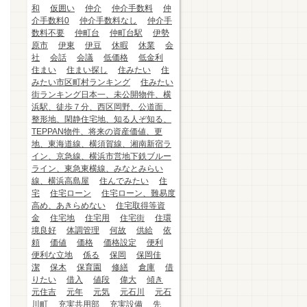
和
仮囲い
仲介
仲介手数料
仲
介手数料0
仲介手数料なし
仲介手
数料不要
仲町台
仲町台駅
伊勢
原市
伊東
伊豆
休暇
休業
会
社
会話
会議
低価格
低金利
住まい
住まい探し
住みたい
住
みたい市区町村ランキング
住みたい
街ランキング日本一、未公開物件、横
浜駅、徒歩７分、西区岡野、公道面、
整形地、閑静住宅地、知る人ぞ知る、
TEPPAN物件、将来の資産価値、更
地、東海道線、横須賀線、湘南新宿ラ
イン、京急線、横浜市営地下鉄ブルー
ライン、東急東横線、みなとみらい
線、横浜高島屋
住んでみたい
住
宅
住宅ローン
住宅ローン、難易度
高め、あきらめない
住宅取得等資
金
住宅地
住宅用
住宅街
住環
境良好
体調管理
何故
供給
依
頼
価値
価格
価格設定
便利
便利な立地
係る
保岡
保岡佳
潔
保木
保育園
修繕
倉庫
借
りたい
借入
値段
偉大
傾き
元住吉
元年
元気
元石川
元石
川町
充実共用部
充実設備
先