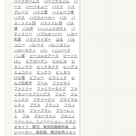
パークホームズ
パーソナルジム
ハ
ード
バーベキュー
バイク
ハイ
グレード
バイク置
ハイルーフ車
ハウス
ハウスメーカー
バス
バ
ス・トイレ別
バストイレ別
バス
便
バス停
ハッシュドポテト
パ
ティスリー
バブルオーバー
ハヨー
乳業
パラグライダー
はる
バル
コニー
パレード
バレンタイン
ハローキティ
パン
ハンバーグ
パン屋
ビーコルセアーズ
ビートた
けし
ビアガーデン
ピカピカ
ビ
タミンママ
ビックカメラ
ビッグコ
ミュニティ
ビックリ
ピッタリ
ひな壇
ビフォー
ピラミッド
ヒ
ルズ宮前平
プール
ファクサイ
ファミリー
ファミリータイプ
ファ
ンタジースプリングス
フェア
フェ
ニックス
プチドーナツ
プライマル
シティ
プラス
フラット
フラッ
ト３５
フリープラン
フリーレン
ト
フル
ブルーライン
フルリノ
ベーション、リノベーション、スタジ
オタイプ、鷺沼、東急田園都市線、エ
レベーター、角部屋、鷺沼有馬スカイ