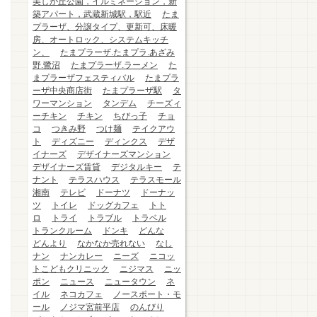
美しが丘公園，イルミネーション，新
築アパート，武蔵新城駅，駅近
たま
プラーザ、分譲タイプ、更新可、床暖
房、オートロック、システムキッチ
ン、
たまプラーザ.たまプラ.あざみ
野.鷺沼
たまプラーザ.ラーメン
た
まプラーザフェスティバル
たまプラ
ーザ中央商店街
たまプラーザ駅
タ
ワーマンション
タンデム
チーズィ
ーチキン
チキン
ちびっ子
チョ
コ
つきみ野
つけ麺
テイクアウ
ト
ディズニー
ディンクス
デザ
イナーズ
デザイナーズマンション
デザイナーズ賃貸
デジタルキー
テ
ナント
テラスハウス
テラスモール
湘南
テレビ
ドーナツ
ドーナッ
ツ
トイレ
ドッグカフェ
トト
ロ
トライ
トラブル
トラベル
トランクルーム
ドンキ
どんな
どんより
なかなか売れない
なし
ナン
ナンカレー
ニーズ
ニコッ
トこどもクリニック
ニジマス
ニッ
ポン
ニュース
ニュータウン
ネ
イル
ネコカフェ
ノースポート・モ
ール
ノジマ宮前平店
のんびり