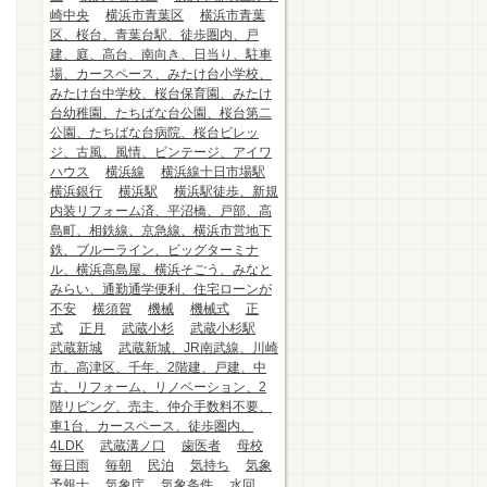
崎中央
横浜市青葉区
横浜市青葉
区、桜台、青葉台駅、徒歩圏内、戸
建、庭、高台、南向き、日当り、駐車
場、カースペース、みたけ台小学校、
みたけ台中学校、桜台保育園、みたけ
台幼稚園、たちばな台公園、桜台第二
公園、たちばな台病院、桜台ビレッ
ジ、古風、風情、ビンテージ、アイワ
ハウス
横浜線
横浜線十日市場駅
横浜銀行
横浜駅
横浜駅徒歩、新規
内装リフォーム済、平沼橋、戸部、高
島町、相鉄線、京急線、横浜市営地下
鉄、ブルーライン、ビッグターミナ
ル、横浜高島屋、横浜そごう、みなと
みらい、通勤通学便利、住宅ローンが
不安
横須賀
機械
機械式
正
式
正月
武蔵小杉
武蔵小杉駅
武蔵新城
武蔵新城、JR南武線、川崎
市、高津区、千年、2階建、戸建、中
古、リフォーム、リノベーション、2
階リビング、売主、仲介手数料不要、
車1台、カースペース、徒歩圏内、
4LDK
武蔵溝ノ口
歯医者
母校
毎日雨
毎朝
民泊
気持ち
気象
予報士
気象庁
気象条件
水回