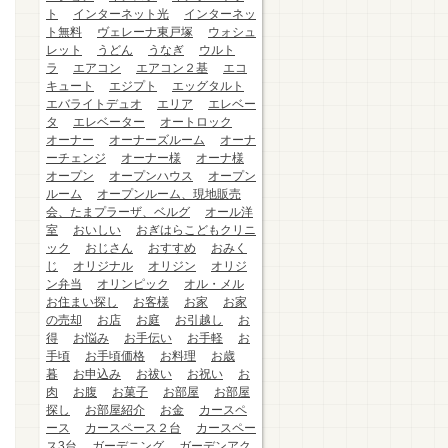
ト
インターネット光
インターネッ
ト無料
ヴェレーナ東戸塚
ウォシュ
レット
うどん
うなぎ
ウルト
ラ
エアコン
エアコン２基
エコ
キュート
エジプト
エッグタルト
エバライトデュオ
エリア
エレベー
タ
エレベーター
オートロック
オーナー
オーナーズルーム
オーナ
ーチェンジ
オーナー様
オーナ様
オープン
オープンハウス
オープン
ルーム
オープンルーム、現地販売
会、たまプラーザ、ベルグ
オール洋
室
おいしい
おぎはらこどもクリニ
ック
おじさん
おすすめ
おみく
じ
オリジナル
オリジン
オリジ
ン弁当
オリンピック
オル・メル
お住まい探し
お客様
お家
お家
の売却
お店
お庭
お引越し
お
得
お悩み
お手伝い
お手軽
お
手頃
お手頃価格
お料理
お歳
暮
お申込み
お祓い
お祝い
お
肉
お腹
お菓子
お部屋
お部屋
探し
お部屋紹介
お金
カースペ
ース
カースペース２台
カースペー
ス3台
ガーデニング
ガーデンアク