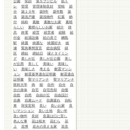
公園
笑顔
第５フジビル
筋ト
レ
管理
管理体制良好
管轄
節
分
築１０年
築9年
築年数
築
浅
築浅戸建
築浅物件
紅葉
納
付
純粋
素敵
素敵なお家
素晴
らしい
素晴らしいお家
紹介
終
息
終電
経営
経営者
経験
給
付金
給湯設備
絵の具で
綱島
駅
綺麗
綺麗な
綺麗好き
綾
瀬
緊急事態宣言
総合病院
緑
区
締結
締結日
縁とタイミン
グ
美しが丘
美しが丘公園
美し
が丘西
美しく
美味い
美味し
い
美味しさ
考える
耐震マンシ
ョン
耐震基準適合証明書
耐震適合
証明書
聖マリアンナ
聖マリアンナ
医科大学
肉
能
自作
自分
自
分の身体
自宅
自宅売却
自慢
自炊
自然
自由が丘
自由設計
自粛
自粛ムード
自粛疲れ
自転
車
與安宏和
良い
良いお家
良
いマンション
良い土地
良い年
良い物件
良好
良薬は口に苦し
色んな事
花は桜木
花むら
花
上
花博
花火の見える家
花見