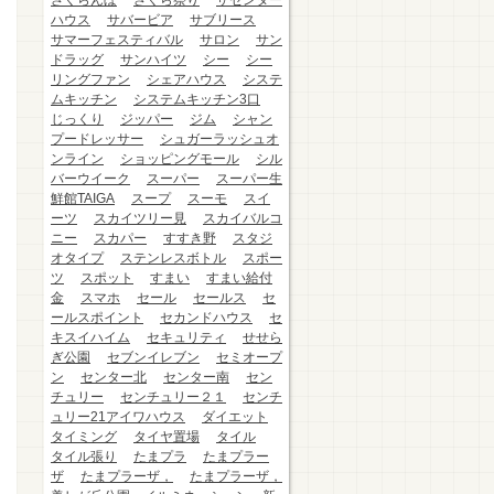
さくらんぼ
さくら祭り
ザセンター
ハウス
サバービア
サブリース
サマーフェスティバル
サロン
サン
ドラッグ
サンハイツ
シー
シー
リングファン
シェアハウス
システ
ムキッチン
システムキッチン3口
じっくり
ジッパー
ジム
シャン
プードレッサー
シュガーラッシュオ
ンライン
ショッピングモール
シル
バーウイーク
スーパー
スーパー生
鮮館TAIGA
スープ
スーモ
スイ
ーツ
スカイツリー見
スカイバルコ
ニー
スカパー
すすき野
スタジ
オタイプ
ステンレスボトル
スポー
ツ
スポット
すまい
すまい給付
金
スマホ
セール
セールス
セ
ールスポイント
セカンドハウス
セ
キスイハイム
セキュリティ
せせら
ぎ公園
セブンイレブン
セミオープ
ン
センター北
センター南
セン
チュリー
センチュリー２１
センチ
ュリー21アイワハウス
ダイエット
タイミング
タイヤ置場
タイル
タイル張り
たまプラ
たまプラー
ザ
たまプラーザ，
たまプラーザ，