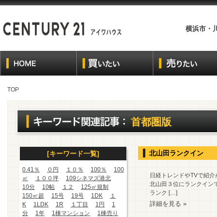
横浜市・
TOP
首都圏版
北山田ランクイン
[キーワード一覧]
0.41％
０円
１０％
100％
100
日経トレンドやTVで紹介
㎡
１００坪
109シネマズ港北
北山田３位にランクイン
10分
10帖
１２
125㎡規制
ランク […]
150㎡超
15号
19号
1DK
１
詳細を見る »
K
1LDK
1R
１丁目
1円
1
分
1年
1棟マンション
1棟売り