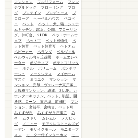
マンション
フルリフォーム
フレン
チブルドッグ
フローリング
ブロ
グ
プロテイン
プロデュース
プ
ロローグ
ヘーベルハウス
ペコペ
コ
ペット
ペット、犬、猫、システ
ムキッチン、駅近、公園、フローリン
グ、仲町台、２LDK
ペットホームウ
ェブ
ペット可
ペット可物件
ペ
ット飼育
ペット飼育可
ベトナム
ベビーカー
ベランダ
ベルヴィル
ベルヴィル向ヶ丘遊園
ホームエレベ
ーター
ポジティブ
ポテトフリッタ
ー
ホテル
ボリューム
ボンボヤ
ージュ
マークシティ
マイホーム
マスク
まつエク
マンション
マ
ンション、売却、ヴェレーナ東戸塚、
大規模マンション、綺麗、３LDK、カ
ウンターキッチン、ペット、眺望、開
放感、ローン、東戸塚、前田町
マン
ション、宮前平、宮崎台、ペット可
みすずが丘
みすずが丘戸建て
み
そ
ムクドリ
ムレムレ
メガビッ
グ
メニュー
モアクレストヒルズガ
ーデン
モザイクモール
モニターフ
ォン
モニター付インターホン
モニ