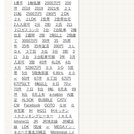
1番手
1種低層
2000万円
200
坪
2018
2019
2021年
２１
21帖
2500万円
290円
２DK
２Ｋ
２LDK
2世帯
2世帯住宅
2人入居可
2分
2割
２匹
2口
２口ガスコンロ
2台
2台駐車
2種
住居
2週間
2階
2階以上
2階建
て
3000万円
30坪
35
35周
年
35年
35年返済
390円
３Ｌ
ＤＫ
３丁目
３位
3分
3割
3
口
３台
３台駐車可能
3年
3月
入居可
3階
40坪
4LDK
4台
４月
5280万円
５５
５G
5世
帯
5分
5階角部屋
6.89％
６０
㎡
60坪
67坪
６丁目
6万円
6万円以下
6帖以上
６日
70㎡
70坪
７日
8台
8帖
8月末
99
坪
9台
9月上旬
a-nation
AI査
定
ALSOK
BUBBLE
CATV
CM
Facebook
GOTO
ＧＷ
Ｇ
Ｗ営業
IH
IH2口
IHキッチン
ＩＨクッキングヒーター
ＩＫＥＡ
iphone11
JR
JR埼京線
JR横浜
線
LDK
l気候
㎡
MEGAドン・
キホーテ東名川崎店
Merengue（メ