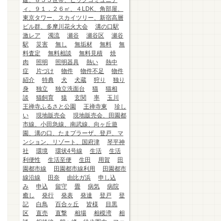
建、８５５世帯、ビッグコミュニテ
ィ、９１．２６㎡、４LDK、角部屋、
東京タワー、スカイツリー、新宿高層
ビル群、多摩川花火大会
溝の口駅
激レア
濁流
瀬谷
瀬谷区
瀬谷
駅
災害
無し
無垢材
無料
無
料査定
無料相談
無料見積
焼
肉
照明
照明器具
熱い
熱中
症
片づけ
物件
物件不足
物件
紹介
特典
犬
犬蔵
狩り
独り
身
独立
独立洗面台
猫
猫相
談
猫飼育
猿
玄関
率
玉川
王禅寺ふるさと公園
王禅寺東
珍し
い
現地販売会
現地販売会、田園都
市線、小田急線、南武線、向ヶ丘遊
園、溝の口、たまプラーザ、登戸、マ
ンション、リゾート、国府津
琴平神
社
環境
環状4号線
生活
生活
利便性
生活至便
生田
用賀
田
園都市線
田園都市線利用
田園都市
線沿線
田奈
由比ガ浜
申し込
み
申込
留守
畳
病気
病院
癒し
発行
発表
発達
登戸
登
記
白鳥
百合ヶ丘
皆様
目黒
区
直売
直撃
相場
相模湾
相