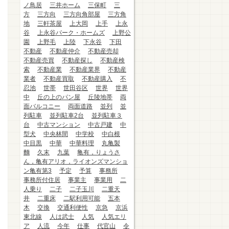
ノ鳥居
三井ホーム
三保町
三
方
三方向
三方向角部屋
三方角
地
三軒茶屋
上大岡
上手
上永
谷
上永谷パーク・ホームズ
上野公
園
上野毛
上陸
下永谷
下田
不動産
不動産仲介
不動産売却
不動産売買
不動産探し
不動産検
索
不動産業
不動産業界
不動産
業者
不動産買取
不動産購入
不
忍池
世帯
世田谷区
世界
世界
中
丘の上のパン屋
丘陵地帯
両
面バルコニー
両面道路
並列
並
列駐車
並列駐車2台
並列駐車３
台
中古マンション
中古戸建
中
型犬
中央林間
中学校
中白根
中目黒
中華
中華料理
丸亀製
麵
久末
九葉
亀有，りょうさ
ん，亀有アリオ，ライオンズマンショ
ン亀有第3
予定
予算
事務所
事務所付住居
事業主
事業用
二
人乗り
二子
二子玉川
二重天
井
二重床
二駅利用可能
五本
木
交換
交通利便性
京急
京浜
東北線
人は武士
人気
人気エリ
ア
人流
今年
仕事
代官山
令