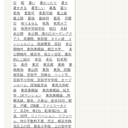
日
暇
暑い
暑かったり
暑さ
暑すぎる
暑苦しい
暴風
曇り
更地
更新可
更新可能
最上級
最上階
最強
最終枡
最高
月曜
日
有りません
有馬
有馬４丁
目
有馬中学校学区
朝日
木材
未公開
未公開、溝の口ガーデンアク
アス、高層階、角部屋、９０㎡超、コ
ンシェルジュ、収納豊富、笑顔
未公
開物件、東急東横線、都立大学、
未
公開物件、横浜市、保土ヶ谷区、優先
的にご紹介
本店
本社
杉本和
弘
条件
東京
東京都
東南
東
南角地
東山田
東急
東急、田園
都市線、宮前平、宮崎台、ペット可、
宮前平小学校、宮前平中学校、オープ
ンルーム、現地販売会
東急大井町
線
東急東横線
東急東横線，祐天
寺，1Kマンション
東急東横線、JR
横浜線、菊名、大倉山、徒歩10分、駅
近、戸建、2階建、ファミリータイ
プ、3LDK、車2台、駐車場2台、築
浅、30坪、リノベーション、リフォー
ム、仲介手数料不要、売主、横浜市鶴
見区上の宮、菊名小学校、上の宮中学