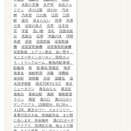
り
水回り交換
水戸市
永住クォ
リティ
汐そば屋
汐のや
汚水
桝
汚水管
江の島
江田
江田
駅
汲沢
決まらない
河津
河津
七滝
治安の良さ
注意
注文住
宅
洋室
洗い物
洗礼
洗面化粧
台
洗面台
活用
浄蓮の滝
浮間
舟渡
浴室
浴室乾燥
浴室乾燥
機
浴室室乾燥機
浴室換気乾燥機
浴室新規，エアコン新品，追い焚き，
モニター付インターホン，防犯カメ
ラ，トランクルーム，敷地内駐車場，
駐輪場
海
海.横浜.青葉区
海岸
海老名
海鮮料理
消毒
消費税
深谷町
清掃夏
渋谷
温暖化
温
水洗浄便座
港北TOKYU S.C
港北
ニュータウン
港北みなも
港北区
港南台
港南台駅
湘南
湘南新宿
ライン
満室
溝の口
溝の口ガー
デンアクアス、15階部分、91.26㎡、
４LDK、東京タワー、スカイツリー、
多摩川花火大会、現地販売会、まだ間
に合います、本命物件
溝の口ガーデ
ンアクアス、高津区久地、地上２０階