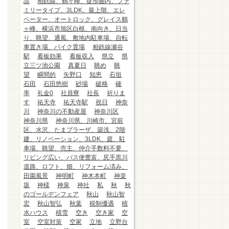
談
相鉄線、鶴ヶ峰、徒歩圏内、ファ
ミリータイプ、3LDK、最上階、エレ
ベーター、オートロック、グレイス鶴
ヶ峰、横浜市旭区白根、南向き、日当
り、眺望、通風、敷地内駐車場、自転
車置き場、バイク置場
相鉄線瀬谷
駅
看板効果
看板収入
県立
県
立三ツ池公園
真夏日
眺め
眺
望
瞬間的
矢野口
知恵
石垣
石田
石田悠樹
砂場
破格
確
率
礼金0
社員寮
社長
祈りま
す
祐天寺
祐天寺駅
祝日
神奈
川
神奈川の不動産屋
神奈川区
神奈川県
神奈川県、川崎市、宮前
区、水沢、たまプラーザ、築浅、2階
建、リノベーション、3LDK、庭、駐
車場、眺望、売主、仲介手数料不要、
リビング広い、バス便豊富、尻手黒川
道路、ロフト、畑、リフォーム済み、
田園風景
神明町
神木本町
神楽
坂
神様
神泉
神社
私
秋
秋
のゴールデンフェア
秋山
秋山智
宏
秋山智弘
秋葉
税制優遇
積
水ハウス
積雪
空き
空き家
空
室
空室対策
空家
立地
立野台