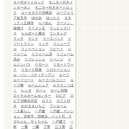
ター付オートロック
モニター付きイ
ンターホン
モニター付きオートロッ
ク
ユータカラヤ宮崎店
ユーフォリ
ア祐天寺
ゆがみ
ゆったり
ヨネ
ッティ王禅寺
らーめん
ラーメン、
味噌汁
ラーメン王
ラッピングバ
ス
ららぽーと横浜
ランキング
ランチ
ランド
リースバック
リ
ゾートライン
リッチ
リニューア
ル
リノベーション
リピート
リ
フォーム
リフォーム済
リフォーム
済み
リフレッシュ
リベンジ
リ
ムジンバス
リモート
リモートワー
ク
リモート部屋
リロケーション
ル・パン・コティディアン
ルーフ
ルーフコート
ルーフバルコニー
ル
ープ橋
ルームシェア
ルララこうほ
く
レンガ
ローン
ローン控除
ロイヤルホームセンター
ロピア
ロ
ピア川崎水沢店
ロフト
ロフト付
き
わがままいちご
ワンルーム
一人暮らし
一戸建
一戸建、マンシ
ョン、宮前平、宮崎台、ペット可、ケ
ロちゃん、サトちゃん
一戸建て
一
杯
一番
一蘭
丁寧
三ツ境
三