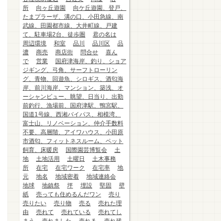
所
向ヶ丘遊園
向ケ丘遊園、登戸、
たまプラーザ、溝の口、小田急線、南
武線、田園都市線、大井町線、戸建
て、駐車場2台、徒歩圏
君の名は
周辺環境
和室
品川
品川区
品
濃
商売
商店街
問合せ
喜ん
で
営業
国府津海岸、釣り、ショア
ジギング、弓角、サーフトローリン
グ、青物、回遊魚、シロギス、酒匂海
岸、前川海岸、マンション、築浅、オ
ーシャンビュー、眺望、日当り、出勤
前釣行、漁場前、国府津駅、鴨宮駅、
国道1号線、西湘バイパス、相模湾、
富士山、リノベーション、仲介手数料
不要、高層階、アイワハウス、小田原
市酒匂、フィットネスルーム、ペット
飼育、床暖房
国際園芸博覧会
土
地
土地活用
土曜日
土木事務
所
在宅
在宅ワーク
在宅率
地
元
地名
地域密着
地域連絡会
地球
地鎮祭
坪
埋設
堅固
壁
紙
売っても住めるんだワン
売り
売りたい
売り物
売る
売れた理
由
売れて
売れている
売れてし