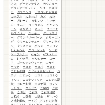
アス
ガーデンテラス
カウンター
カウンターキッチン
かけ
ガス３
口
ガスコンロ
ガスコンロ設置可
カップル
カトージ
カメ
カレ
ー
ガレージ
かわいい
キッチ
ン
キムチ
キャラメル
キャンペ
ーン
ギリギリ
キレイ
クイック
ルワイパー
クッキー
グッドスリ
ー
グランベリーパーク
クリーニン
グ
クリームシチュー
グリーンライ
ン
クリスマス
グルメ
クレヨン
しんちゃん
クローゼット
ケーキ
ケーブルカー
ケイン
ゲストルー
ム
けやき平
ケルヒャー
コー
ド
ゴールデンウィーク
コサギ
コジマ
コスギ
コスパ
コスモ
こどもの国
こども医療センター
コ
ラボ
コロッケ
コロナ
コロナウ
ィルス
コロナショック
コロナの影
響
コロナ影響
コロナ禍
コンシ
ェルジュ
コンビニ
ご契約
ご成
約
ご時世
ご案内
ご案内可能
ご相談
ご褒美
ご馳走
ザ・ハウ
ス港北綱島
サイズ
さくらの名所