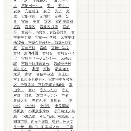
学
宅内
宅配BOX
宅配ブック
ス
宅配ボックス
安い
安くて
安さ
安全確保
安心
完了
完
成
定期借家
定期的
定番
定
食
実家
実質
室内
室内洗濯機
置場
宮前区
宮前区.横浜
宮前
平
宮前平，南向き，食洗器付き
宮
前平中学校
宮前平小学校
宮前平徒
歩12分、宮崎台徒歩8分、新築分譲住
宅
宮前平駅
宮崎
宮崎中学校
宮崎二葉幼稚園
宮崎台
宮崎台ハイ
ツ
宮崎台リージェンシー
宮崎台
駅
宮崎台駅徒歩５分
宮崎小学校
家を売る
家屋
家族
家族向け
家系
家賃
容積率超過
富士山
富士見台小学校学区、宮前平中学校学
区、分譲賃貸、宮前平駅徒歩6分
富
山幸一
寒い
寒かったり
寒く
対価
対象
対面キッチン
寿命
専修大学
専有面積
専用庭
小中
学校
小学校
小学生
小泉農園
小田急
小田急多摩線
小田急江ノ島
線
小田急線
小田急線、南武線、田
園都市線、向ヶ丘遊園、登戸、たまプ
ラーザ、溝の口、駐車場２台、一戸建