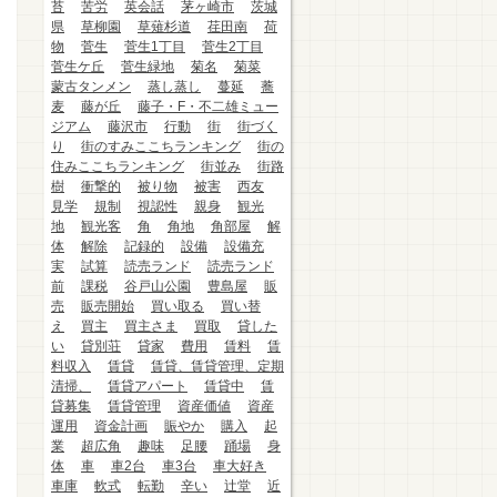
苔
苦労
英会話
茅ヶ崎市
茨城
県
草柳園
草薙杉道
荏田南
荷
物
菅生
菅生1丁目
菅生2丁目
菅生ケ丘
菅生緑地
菊名
菊菜
蒙古タンメン
蒸し蒸し
蔓延
蕎
麦
藤が丘
藤子・F・不二雄ミュー
ジアム
藤沢市
行動
街
街づく
り
街のすみここちランキング
街の
住みここちランキング
街並み
街路
樹
衝撃的
被り物
被害
西友
見学
規制
視認性
親身
観光
地
観光客
角
角地
角部屋
解
体
解除
記録的
設備
設備充
実
試算
読売ランド
読売ランド
前
課税
谷戸山公園
豊島屋
販
売
販売開始
買い取る
買い替
え
買主
買主さま
買取
貸した
い
貸別荘
貸家
費用
賃料
賃
料収入
賃貸
賃貸、賃貸管理、定期
清掃、
賃貸アパート
賃貸中
賃
貸募集
賃貸管理
資産価値
資産
運用
資金計画
賑やか
購入
起
業
超広角
趣味
足腰
踊場
身
体
車
車2台
車3台
車大好き
車庫
軟式
転勤
辛い
辻堂
近