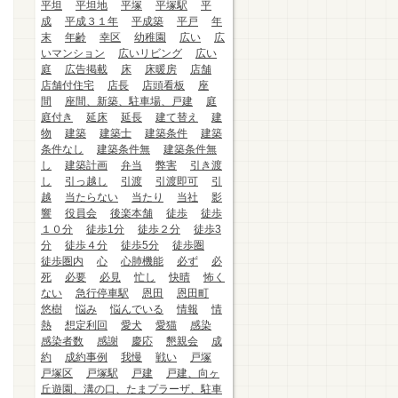
平坦
平坦地
平塚
平塚駅
平
成
平成３１年
平成築
平戸
年
末
年齢
幸区
幼稚園
広い
広
いマンション
広いリビング
広い
庭
広告掲載
床
床暖房
店舗
店舗付住宅
店長
店頭看板
座
間
座間、新築、駐車場、戸建
庭
庭付き
延床
延長
建て替え
建
物
建築
建築士
建築条件
建築
条件なし
建築条件無
建築条件無
し
建築計画
弁当
弊害
引き渡
し
引っ越し
引渡
引渡即可
引
越
当たらない
当たり
当社
影
響
役員会
後楽本舗
徒歩
徒歩
１０分
徒歩1分
徒歩２分
徒歩3
分
徒歩４分
徒歩5分
徒歩圏
徒歩圏内
心
心肺機能
必ず
必
死
必要
必見
忙し
快晴
怖く
ない
急行停車駅
恩田
恩田町
悠樹
悩み
悩んでいる
情報
情
熱
想定利回
愛犬
愛猫
感染
感染者数
感謝
慶応
懇親会
成
約
成約事例
我慢
戦い
戸塚
戸塚区
戸塚駅
戸建
戸建、向ヶ
丘遊園、溝の口、たまプラーザ、駐車