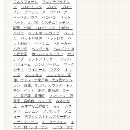
フルリフォーム
フレンチブルドッ
グ
フローリング
ブログ
プロテ
イン
プロデュース
プロローグ
ヘーベルハウス
ペコペコ
ペット
ペット、犬、猫、システムキッチン、
駅近、公園、フローリング、仲町台、
２LDK
ペットホームウェブ
ペット
可
ペット可物件
ペット飼育
ペ
ット飼育可
ベトナム
ベビーカー
ベランダ
ベルヴィル
ベルヴィル向
ヶ丘遊園
ホームエレベーター
ポジ
ティブ
ポテトフリッター
ホテル
ボリューム
ボンボヤージュ
マーク
シティ
マイホーム
マスク
まつ
エク
マンション
マンション、売
却、ヴェレーナ東戸塚、大規模マンシ
ョン、綺麗、３LDK、カウンターキッ
チン、ペット、眺望、開放感、ロー
ン、東戸塚、前田町
マンション、宮
前平、宮崎台、ペット可
みすずが
丘
みすずが丘戸建て
みそ
ムク
ドリ
ムレムレ
メガビッグ
メニ
ュー
モアクレストヒルズガーデン
モザイクモール
モニターフォン
モ
ニター付インターホン
モニター付オ