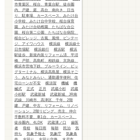
市青葉区、桜台、青葉台駅、徒歩圏
内、戸建、庭、高台、南向き、日当
り、駐車場、カースペース、みたけ台
小学校、みたけ台中学校、桜台保育
園、みたけ台幼稚園、たちばな台公
園、桜台第二公園、たちばな台病院、
桜台ビレッジ、古風、風情、ビンテー
ジ、アイワハウス
横浜線
横浜線十
日市場駅
横浜銀行
横浜駅
横浜
駅徒歩、新規内装リフォーム済、平沼
橋、戸部、高島町、相鉄線、京急線、
横浜市営地下鉄、ブルーライン、ビッ
グターミナル、横浜高島屋、横浜そご
う、みなとみらい、通勤通学便利、住
宅ローンが不安
横須賀
機械
機
械式
正式
正月
武蔵小杉
武蔵
小杉駅
武蔵新城
武蔵新城、JR南
武線、川崎市、高津区、千年、2階
建、戸建、中古、リフォーム、リノベ
ーション、2階リビング、売主、仲介
手数料不要、車1台、カースペース、
徒歩圏内、4LDK
武蔵溝ノ口
歯医
者
母校
毎日雨
毎朝
民泊
気
持ち
気象予報士
気象庁
気象条
件
水回り
水回り交換
水戸市