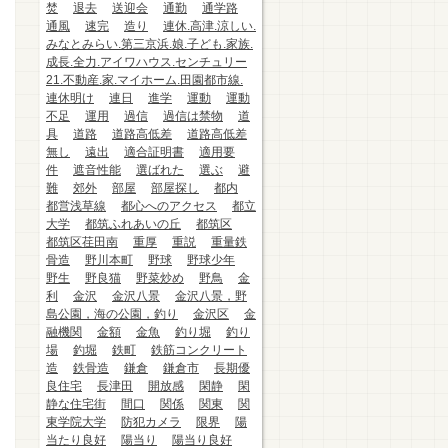
焚
退去
送迎会
通勤
通学路
通風
速完
造り
連休.高津.涼しい.
みなとみらい.第三京浜.娘.子ども.家族.
成長.全力.アイワハウス.センチュリー
21.不動産.家.マイホーム.田園都市線.
連休明け
連日
進学
運動
運動
不足
運用
過信
過信は禁物
道
具
道路
道路高低差
道路高低差
無し
遠出
適合証明書
適用要
件
遮音性能
選ばれた
選ぶ
避
難
郊外
部屋
部屋探し
都内
都営浅草線
都心へのアクセス
都立
大学
都筑ふれあいの丘
都筑区
都筑区荏田南
重厚
重説
重量鉄
骨造
野川本町
野球
野球少年
野生
野良猫
野菜炒め
野鳥
金
利
金沢
金沢八景
金沢八景，野
島公園，海の公園，釣り
金沢区
金
融機関
金額
金魚
釣り堀
釣り
場
釣堀
鉄町
鉄筋コンクリート
造
鉄骨造
鎌倉
鎌倉市
長期優
良住宅
長津田
開放感
閑静
閑
静な住宅街
間口
関係
関東
関
東学院大学
防犯カメラ
限界
陽
当たり良好
陽当り
陽当り良好