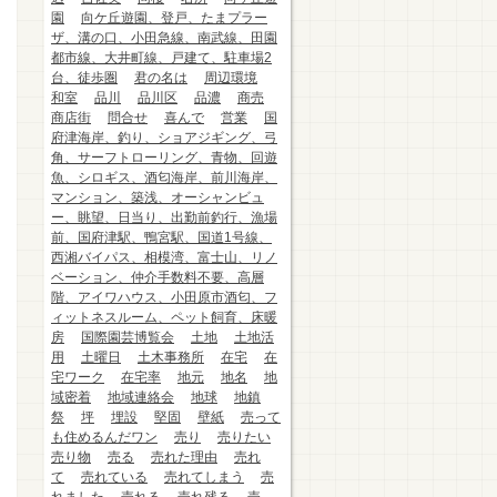
園
向ケ丘遊園、登戸、たまプラー
ザ、溝の口、小田急線、南武線、田園
都市線、大井町線、戸建て、駐車場2
台、徒歩圏
君の名は
周辺環境
和室
品川
品川区
品濃
商売
商店街
問合せ
喜んで
営業
国
府津海岸、釣り、ショアジギング、弓
角、サーフトローリング、青物、回遊
魚、シロギス、酒匂海岸、前川海岸、
マンション、築浅、オーシャンビュ
ー、眺望、日当り、出勤前釣行、漁場
前、国府津駅、鴨宮駅、国道1号線、
西湘バイパス、相模湾、富士山、リノ
ベーション、仲介手数料不要、高層
階、アイワハウス、小田原市酒匂、フ
ィットネスルーム、ペット飼育、床暖
房
国際園芸博覧会
土地
土地活
用
土曜日
土木事務所
在宅
在
宅ワーク
在宅率
地元
地名
地
域密着
地域連絡会
地球
地鎮
祭
坪
埋設
堅固
壁紙
売って
も住めるんだワン
売り
売りたい
売り物
売る
売れた理由
売れ
て
売れている
売れてしまう
売