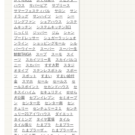
さくらんぼ
さくら祭り
ザセンター
ハウス
サバービア
サブリース
サマーフェスティバル
サロン
サン
ドラッグ
サンハイツ
シー
シー
リングファン
シェアハウス
システ
ムキッチン
システムキッチン3口
じっくり
ジッパー
ジム
シャン
プードレッサー
シュガーラッシュオ
ンライン
ショッピングモール
シル
バーウイーク
スーパー
スーパー生
鮮館TAIGA
スープ
スーモ
スイ
ーツ
スカイツリー見
スカイバルコ
ニー
スカパー
すすき野
スタジ
オタイプ
ステンレスボトル
スポー
ツ
スポット
すまい
すまい給付
金
スマホ
セール
セールス
セ
ールスポイント
セカンドハウス
セ
キスイハイム
セキュリティ
せせら
ぎ公園
セブンイレブン
セミオープ
ン
センター北
センター南
セン
チュリー
センチュリー２１
センチ
ュリー21アイワハウス
ダイエット
タイミング
タイヤ置場
タイル
タイル張り
たまプラ
たまプラー
ザ
たまプラーザ，
たまプラーザ，