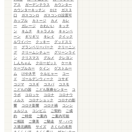
アス
ガーデンテラス
カウンター
カウンターキッチン
かけ
ガス３
口
ガスコンロ
ガスコンロ設置可
カップル
カトージ
カメ
カレ
ー
ガレージ
かわいい
キッチ
ン
キムチ
キャラメル
キャンペ
ーン
ギリギリ
キレイ
クイック
ルワイパー
クッキー
グッドスリ
ー
グランベリーパーク
クリーニン
グ
クリームシチュー
グリーンライ
ン
クリスマス
グルメ
クレヨン
しんちゃん
クローゼット
ケーキ
ケーブルカー
ケイン
ゲストルー
ム
けやき平
ケルヒャー
コー
ド
ゴールデンウィーク
コサギ
コジマ
コスギ
コスパ
コスモ
こどもの国
こども医療センター
コ
ラボ
コロッケ
コロナ
コロナウ
ィルス
コロナショック
コロナの影
響
コロナ影響
コロナ禍
コンシ
ェルジュ
コンビニ
ご契約
ご成
約
ご時世
ご案内
ご案内可能
ご相談
ご褒美
ご馳走
ザ・ハウ
ス港北綱島
サイズ
さくらの名所