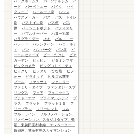
パークホームズ
パーソナルジム
ハ
ード
バーベキュー
バイク
ハイ
グレード
ハイルーフ車
ハウス
ハウスメーカー
バス
バス・トイレ
別
バストイレ別
バス便
バス
停
ハッシュドポテト
パティスリ
ー
バブルオーバー
ハヨー乳業
パラグライダー
はる
バルコニー
パレード
バレンタイン
ハローキテ
ィ
パン
ハンバーグ
パン屋
ビ
ーコルセアーズ
ビートたけし
ビア
ガーデン
ピカピカ
ビタミンママ
ビックカメラ
ビッグコミュニティ
ビックリ
ピッタリ
ひな壇
ビフ
ォー
ピラミッド
ヒルズ宮前平
プール
ファクサイ
ファミリー
ファミリータイプ
ファンタジースプ
リングス
フェア
フェニックス
プチドーナツ
プライマルシティ
プ
ラス
フラット
フラット３５
フ
リープラン
フリーレント
フル
ブルーライン
フルリノベーション、
リノベーション、スタジオタイプ、鷺
沼、東急田園都市線、エレベーター、
角部屋、鷺沼有馬スカイマンション