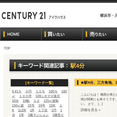
横浜市・
TOP
駅4分
★駅4分、三方角地、
[キーワード一覧]
0.41％
０円
１０％
100％
100
こんにちは！ 梅雨が来
㎡
１００坪
109シネマズ港北
雨が関東にも来そうです
10分
10帖
１２
125㎡規制
い。 さて、 […]
150㎡超
15号
19号
1DK
１
詳細を見る »
K
1LDK
1R
１丁目
1円
1
分
1年
1棟マンション
1棟売り