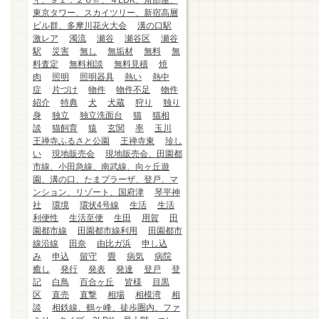
ィ、９１．２６㎡、４LDK、角部屋、
東京タワー、スカイツリー、新宿高層
ビル群、多摩川花火大会
溝の口駅
激レア
濁流
瀬谷
瀬谷区
瀬谷
駅
災害
無し
無垢材
無料
無
料査定
無料相談
無料見積
焼
肉
照明
照明器具
熱い
熱中
症
片づけ
物件
物件不足
物件
紹介
特典
犬
犬蔵
狩り
独り
身
独立
独立洗面台
猫
猫相
談
猫飼育
猿
玄関
率
玉川
王禅寺ふるさと公園
王禅寺東
珍し
い
現地販売会
現地販売会、田園都
市線、小田急線、南武線、向ヶ丘遊
園、溝の口、たまプラーザ、登戸、マ
ンション、リゾート、国府津
琴平神
社
環境
環状4号線
生活
生活
利便性
生活至便
生田
用賀
田
園都市線
田園都市線利用
田園都市
線沿線
田奈
由比ガ浜
申し込
み
申込
留守
畳
病気
病院
癒し
発行
発表
発達
登戸
登
記
白鳥
百合ヶ丘
皆様
目黒
区
直売
直撃
相場
相模湾
相
談
相鉄線、鶴ヶ峰、徒歩圏内、ファ