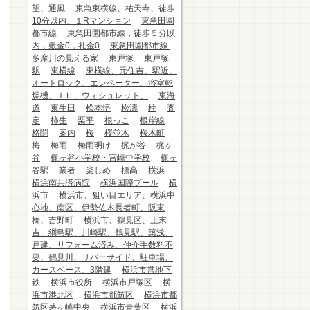
望、通風
東急東横線、祐天寺、徒歩
10分以内、１Rマンション
東急田園
都市線
東急田園都市線，徒歩５分以
内，敷金0，礼金0
東急田園都市線.
多摩川の見える家
東戸塚
東戸塚
駅
東横線
東横線、元住吉、駅近、
オートロック、エレベーター、浴室乾
燥機、ＩＨ、ウォシュレット、
東海
道
東生田
松本悟
松濤
柱
査
定
柿生
栗平
根っこ
根岸線
格闘
案内
桜
桜並木
桜木町
梅
梅雨
梅雨明け
梶が谷
梶ヶ
谷
梶ヶ谷小学校・宮崎中学校
梶ヶ
谷駅
業者
楽しめ
標高
横浜
横浜南共済病院
横浜国際プール
横
浜市
横浜市、狙い目エリア、横浜中
心地、南区、伊勢佐木長者町、阪東
橋、吉野町
横浜市、鶴見区、上末
吉、綱島駅、川崎駅、鶴見駅、築浅、
戸建、リフォーム済み、仲介手数料不
要、鶴見川、リバーサイド、駐車場、
カースペース、3階建
横浜市営地下
鉄
横浜市役所
横浜市戸塚区
横
浜市港北区
横浜市都筑区
横浜市都
筑区茅ヶ崎中央
横浜市青葉区
横浜