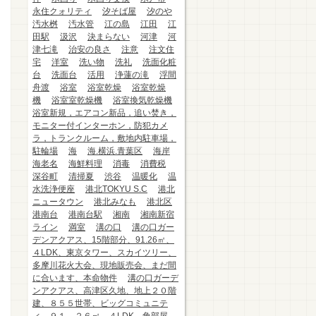
永住クォリティ
汐そば屋
汐のや
汚水桝
汚水管
江の島
江田
江
田駅
汲沢
決まらない
河津
河
津七滝
治安の良さ
注意
注文住
宅
洋室
洗い物
洗礼
洗面化粧
台
洗面台
活用
浄蓮の滝
浮間
舟渡
浴室
浴室乾燥
浴室乾燥
機
浴室室乾燥機
浴室換気乾燥機
浴室新規，エアコン新品，追い焚き，
モニター付インターホン，防犯カメ
ラ，トランクルーム，敷地内駐車場，
駐輪場
海
海.横浜.青葉区
海岸
海老名
海鮮料理
消毒
消費税
深谷町
清掃夏
渋谷
温暖化
温
水洗浄便座
港北TOKYU S.C
港北
ニュータウン
港北みなも
港北区
港南台
港南台駅
湘南
湘南新宿
ライン
満室
溝の口
溝の口ガー
デンアクアス、15階部分、91.26㎡、
４LDK、東京タワー、スカイツリー、
多摩川花火大会、現地販売会、まだ間
に合います、本命物件
溝の口ガーデ
ンアクアス、高津区久地、地上２０階
建、８５５世帯、ビッグコミュニテ