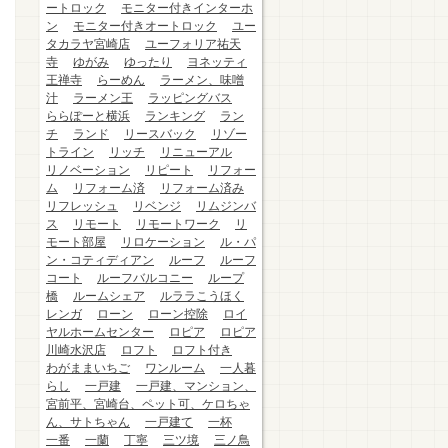
ートロック
モニター付きインターホ
ン
モニター付きオートロック
ユー
タカラヤ宮崎店
ユーフォリア祐天
寺
ゆがみ
ゆったり
ヨネッティ
王禅寺
らーめん
ラーメン、味噌
汁
ラーメン王
ラッピングバス
ららぽーと横浜
ランキング
ラン
チ
ランド
リースバック
リゾー
トライン
リッチ
リニューアル
リノベーション
リピート
リフォー
ム
リフォーム済
リフォーム済み
リフレッシュ
リベンジ
リムジンバ
ス
リモート
リモートワーク
リ
モート部屋
リロケーション
ル・パ
ン・コティディアン
ルーフ
ルーフ
コート
ルーフバルコニー
ループ
橋
ルームシェア
ルララこうほく
レンガ
ローン
ローン控除
ロイ
ヤルホームセンター
ロピア
ロピア
川崎水沢店
ロフト
ロフト付き
わがままいちご
ワンルーム
一人暮
らし
一戸建
一戸建、マンション、
宮前平、宮崎台、ペット可、ケロちゃ
ん、サトちゃん
一戸建て
一杯
一番
一蘭
丁寧
三ツ境
三ノ鳥