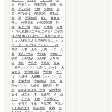
れました
売れる
売れ残る
売
主
売主さま
売主直売
売価
売
却
売却相談
売地
売物件
売
買
売買価格
売買取引
変動金
利
夏
夏季休暇
夏日
夏祭り
外出
外壁塗装
外装塗装済
外
食
多々戸浜
多い
多摩川
多摩
川.花火.世田谷.二子玉.二子玉川.二子新
地.高津.溝ノ口.溝の口.田園都市線.マン
ション.眺望.見える.高層階.屋上.バルコ
ニー.アイワハウス.センチュリー21
多頭
大事
大会
大切
大口
大
和
大和ハウス
大和市
大和市下
鶴間
大型収納
大型車
大学病
院
大山
大庭恵
大掃除
大森
大森サンハイツ
大森ベルポート
大
森海岸
大森海岸駅
大森駅
大田
区
大規模
大規模マンション
天
気
天気予報
天然素材
天皇
太
陽光パネル
太鼓橋
奈良町
契
約
契約不適合責任免責
契約予定
女性
好立地
妻
始発駅
娘
嬉
しい
子ども
子供
子供用プー
ル
子育て
学生
学生OK
学生さ
んお勧め物件
学芸大学
宅内
宅