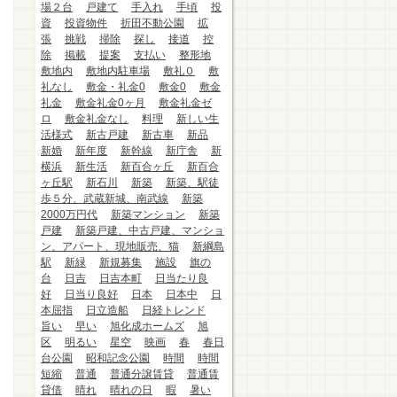
場２台
戸建て
手入れ
手頃
投
資
投資物件
折田不動公園
拡
張
挑戦
掃除
探し
接道
控
除
掲載
提案
支払い
整形地
敷地内
敷地内駐車場
敷礼０
敷
礼なし
敷金・礼金0
敷金0
敷金
礼金
敷金礼金0ヶ月
敷金礼金ゼ
ロ
敷金礼金なし
料理
新しい生
活様式
新古戸建
新古車
新品
新婚
新年度
新幹線
新庁舎
新
横浜
新生活
新百合ヶ丘
新百合
ヶ丘駅
新石川
新築
新築、駅徒
歩５分、武蔵新城、南武線
新築
2000万円代
新築マンション
新築
戸建
新築戸建、中古戸建、マンショ
ン、アパート、現地販売、猫
新綱島
駅
新緑
新規募集
施設
旗の
台
日吉
日吉本町
日当たり良
好
日当り良好
日本
日本中
日
本屈指
日立造船
日経トレンド
旨い
早い
旭化成ホームズ
旭
区
明るい
星空
映画
春
春日
台公園
昭和記念公園
時間
時間
短縮
普通
普通分譲賃貸
普通賃
貸借
晴れ
晴れの日
暇
暑い