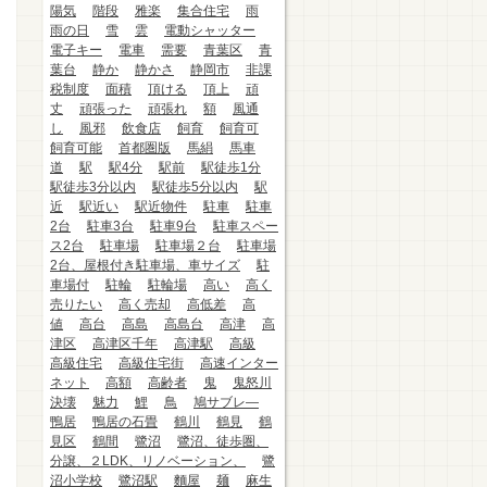
陽気
階段
雅楽
集合住宅
雨
雨の日
雪
雲
電動シャッター
電子キー
電車
需要
青葉区
青
葉台
静か
静かさ
静岡市
非課
税制度
面積
頂ける
頂上
頑
丈
頑張った
頑張れ
額
風通
し
風邪
飲食店
飼育
飼育可
飼育可能
首都圏版
馬絹
馬車
道
駅
駅4分
駅前
駅徒歩1分
駅徒歩3分以内
駅徒歩5分以内
駅
近
駅近い
駅近物件
駐車
駐車
2台
駐車3台
駐車9台
駐車スペー
ス2台
駐車場
駐車場２台
駐車場
2台、屋根付き駐車場、車サイズ
駐
車場付
駐輪
駐輪場
高い
高く
売りたい
高く売却
高低差
高
値
高台
高島
高島台
高津
高
津区
高津区千年
高津駅
高級
高級住宅
高級住宅街
高速インター
ネット
高額
高齢者
鬼
鬼怒川
決壊
魅力
鯉
鳥
鳩サブレ―
鴨居
鴨居の石畳
鶴川
鶴見
鶴
見区
鶴間
鷺沼
鷺沼、徒歩圏、
分譲、２LDK、リノベーション、
鷺
沼小学校
鷺沼駅
麵屋
麺
麻生