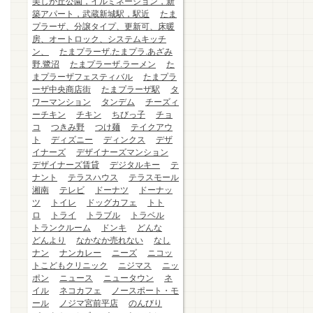
美しが丘公園，イルミネーション，新
築アパート，武蔵新城駅，駅近
たま
プラーザ、分譲タイプ、更新可、床暖
房、オートロック、システムキッチ
ン、
たまプラーザ.たまプラ.あざみ
野.鷺沼
たまプラーザ.ラーメン
た
まプラーザフェスティバル
たまプラ
ーザ中央商店街
たまプラーザ駅
タ
ワーマンション
タンデム
チーズィ
ーチキン
チキン
ちびっ子
チョ
コ
つきみ野
つけ麺
テイクアウ
ト
ディズニー
ディンクス
デザ
イナーズ
デザイナーズマンション
デザイナーズ賃貸
デジタルキー
テ
ナント
テラスハウス
テラスモール
湘南
テレビ
ドーナツ
ドーナッ
ツ
トイレ
ドッグカフェ
トト
ロ
トライ
トラブル
トラベル
トランクルーム
ドンキ
どんな
どんより
なかなか売れない
なし
ナン
ナンカレー
ニーズ
ニコッ
トこどもクリニック
ニジマス
ニッ
ポン
ニュース
ニュータウン
ネ
イル
ネコカフェ
ノースポート・モ
ール
ノジマ宮前平店
のんびり