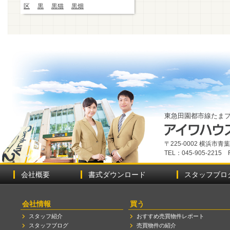
区
黒
黒猫
黒畑
東急田園都市線たま
〒225-0002 横浜市
TEL：045-905-2215 
会社概要
書式ダウンロード
スタッフブロ
会社情報
買う
スタッフ紹介
おすすめ売買物件レポート
スタッフブログ
売買物件の紹介