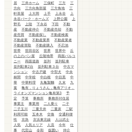
居
三井ホーム
三保町
三方
三
方向
三方向角部屋
三方角地
三
軒茶屋
上大岡
上手
上永谷
上
永谷パーク・ホームズ
上野公園
上
野毛
上陸
下永谷
下田
不動
産
不動産仲介
不動産売却
不動
産売買
不動産探し
不動産検索
不動産業
不動産業界
不動産業者
不動産買取
不動産購入
不忍池
世帯
世田谷区
世界
世界中
丘
の上のパン屋
丘陵地帯
両面バルコ
ニー
両面道路
並列
並列駐車
並列駐車2台
並列駐車３台
中古マ
ンション
中古戸建
中型犬
中央
林間
中学校
中白根
中目黒
中
華
中華料理
丸亀製麵
久末
九
葉
亀有，りょうさん，亀有アリオ，
ライオンズマンション亀有第3
予
定
予算
事務所
事務所付住居
事業主
事業用
二人乗り
二子
二子玉川
二重天井
二重床
二駅
利用可能
五本木
交換
交通利便
性
京急
京浜東北線
人は武士
人気
人気エリア
人流
今年
仕
事
代官山
令和
仮囲い
仲介