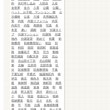
約
先行申し込み
入田浜
入谷
全世界
全力
八景
公園
公園、
ペット、お子様、マンション、猫
公
示価格
公道
六浦
共用施設充
実
内装
内装リフォーム
内見
内見可
内覧
再開発
写真
冬
冬至
凄い
函館
分譲
分譲タイ
プ
分譲マンション
分譲地
分譲
地内
分譲賃貸
初めて
初夏
初
期費用
初期費用安い
初詣
別
荘
利回
前回
前田町
前面道
路
加藤祐子
努力
労力
動物
勤労感謝
勾配天井
北区
北山
田
北山田６丁目
北山田駅
北
東
北極
北赤羽
北部市場
区
分
区画整理
区画整理地
千葉
千葉弘樹
卒業式
協議地区内
南
伊豆
南北
南向き
南大井
南
庭
南林間
南武線
南町田
南西
道路
南道路
単身
危険
即
即
入居
即入居可
原付
原付バイ
ク
収入
収益
収益ビル
収納
収納豊富
取引
古さ
古札
古
都
可
可能
台風
各種税制優
遇
吉佐美
同棲
名所
向ヶ丘遊