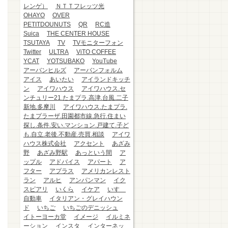
レンゲ）
ＮＴＴフレッツ光
OHAYO
OVER
PETITDOUNUTS
QR
RC造
Suica
THE CENTER HOUSE
TSUTAYA
TV
TVモニターフォン
Twitter
ULTRA
ViTO COFFEE
YCAT
YOTSUBAKO
YouTube
アーバンヒルズ
アーバンフォルム
アイス
あいたい
アイランドキッチ
ン
アイワハウス
アイワハウス.セ
ンチュリー21.たまプラ.高津.台風.二子
新地.多摩川
アイワハウス.たまプラ.
たまプラーザ.田園都市線.急行.住まい
探し.条件.安い.マンション.戸建て.子ど
も.自立.老後.不動産.売買.相談
アイワ
ハウス株式会社
アクセント
あざみ
野
あざみ野駅
あっという間
ア
ップル
アドバイス
アパート
ア
フター
アプラス
アメリカンレスト
ラン
アルヒ
アンパンマン
イク
スピアリ
いくら
イケア
いすゞ
自動車
イタリアン・グレイハウン
ド
いちご
いちごのデニッシュ
イトーヨーカ堂
イメージ
イルミネ
ーション
インスタ
インターネッ