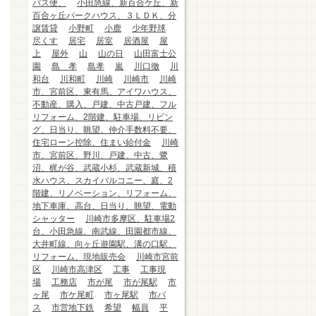
バス便、
小田急線、新百合ケ丘、新
百合ヶ丘パークハウス、３ＬＤＫ、分
譲賃貸
小野町
小鹿
少年野球
尽くす
居宅
居室
居酒屋
屋
上
屋外
山
山の日
山田富士公
園
島 孝
島孝
嵐
川口徹
川
和台
川和町
川崎
川崎市
川崎
市、宮前区、東有馬、アイワハウス、
不動産、購入、戸建、中古戸建、フル
リフォーム、2階建、駐車場、リビン
グ、日当り、眺望、仲介手数料不要、
住宅ローン控除、住まい給付金
川崎
市、宮前区、野川、戸建、中古、鷺
沼、梶が谷、武蔵小杉、武蔵新城、積
水ハウス、スカイバルコニー、庭、2
階建、リノベーション、リフォーム、
地下車庫、高台、日当り、眺望、電動
シャッター
川崎市多摩区、駐車場2
台、小田急線、南武線、田園都市線、
大井町線、向ヶ丘遊園駅、溝の口駅、
リフォーム、現地販売会
川崎市宮前
区
川崎市高津区
工事
工事現
場
工務店
市が尾
市が尾駅
市
ヶ尾
市ケ尾町
市ヶ尾駅
市バ
ス
市営地下鉄
希望
幅員
平