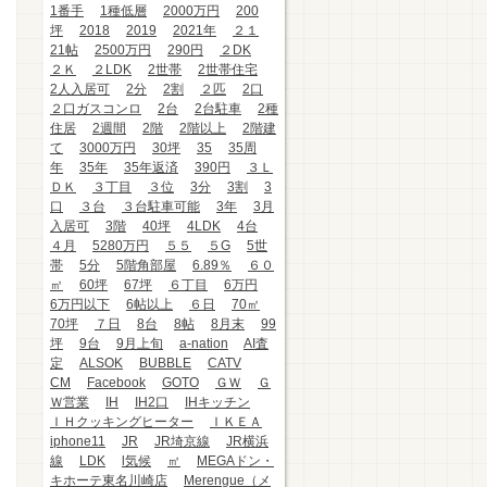
1番手
1種低層
2000万円
200
坪
2018
2019
2021年
２１
21帖
2500万円
290円
２DK
２Ｋ
２LDK
2世帯
2世帯住宅
2人入居可
2分
2割
２匹
2口
２口ガスコンロ
2台
2台駐車
2種
住居
2週間
2階
2階以上
2階建
て
3000万円
30坪
35
35周
年
35年
35年返済
390円
３Ｌ
ＤＫ
３丁目
３位
3分
3割
3
口
３台
３台駐車可能
3年
3月
入居可
3階
40坪
4LDK
4台
４月
5280万円
５５
５G
5世
帯
5分
5階角部屋
6.89％
６０
㎡
60坪
67坪
６丁目
6万円
6万円以下
6帖以上
６日
70㎡
70坪
７日
8台
8帖
8月末
99
坪
9台
9月上旬
a-nation
AI査
定
ALSOK
BUBBLE
CATV
CM
Facebook
GOTO
ＧＷ
Ｇ
Ｗ営業
IH
IH2口
IHキッチン
ＩＨクッキングヒーター
ＩＫＥＡ
iphone11
JR
JR埼京線
JR横浜
線
LDK
l気候
㎡
MEGAドン・
キホーテ東名川崎店
Merengue（メ