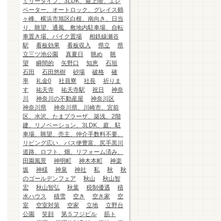
ミリータイプ、3LDK、最上階、エレ
ベーター、オートロック、グレイス鶴
ヶ峰、横浜市旭区白根、南向き、日当
り、眺望、通風、敷地内駐車場、自転
車置き場、バイク置場
相鉄線瀬谷
駅
看板効果
看板収入
県立
県
立三ツ池公園
真夏日
眺め
眺
望
瞬間的
矢野口
知恵
石垣
石田
石田悠樹
砂場
破格
確
率
礼金0
社員寮
社長
祈りま
す
祐天寺
祐天寺駅
祝日
神奈
川
神奈川の不動産屋
神奈川区
神奈川県
神奈川県、川崎市、宮前
区、水沢、たまプラーザ、築浅、2階
建、リノベーション、3LDK、庭、駐
車場、眺望、売主、仲介手数料不要、
リビング広い、バス便豊富、尻手黒川
道路、ロフト、畑、リフォーム済み、
田園風景
神明町
神木本町
神楽
坂
神様
神泉
神社
私
秋
秋
のゴールデンフェア
秋山
秋山智
宏
秋山智弘
秋葉
税制優遇
積
水ハウス
積雪
空き
空き家
空
室
空室対策
空家
立地
立野台
公園
笑顔
第５フジビル
筋ト