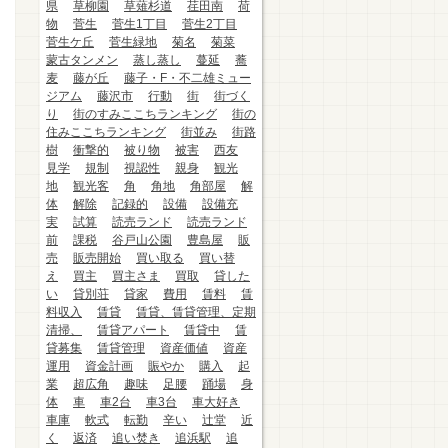
県
草柳園
草薙杉道
荏田南
荷
物
菅生
菅生1丁目
菅生2丁目
菅生ケ丘
菅生緑地
菊名
菊菜
蒙古タンメン
蒸し蒸し
蔓延
蕎
麦
藤が丘
藤子・F・不二雄ミュー
ジアム
藤沢市
行動
街
街づく
り
街のすみここちランキング
街の
住みここちランキング
街並み
街路
樹
衝撃的
被り物
被害
西友
見学
規制
視認性
親身
観光
地
観光客
角
角地
角部屋
解
体
解除
記録的
設備
設備充
実
試算
読売ランド
読売ランド
前
課税
谷戸山公園
豊島屋
販
売
販売開始
買い取る
買い替
え
買主
買主さま
買取
貸した
い
貸別荘
貸家
費用
賃料
賃
料収入
賃貸
賃貸、賃貸管理、定期
清掃、
賃貸アパート
賃貸中
賃
貸募集
賃貸管理
資産価値
資産
運用
資金計画
賑やか
購入
起
業
超広角
趣味
足腰
踊場
身
体
車
車2台
車3台
車大好き
車庫
軟式
転勤
辛い
辻堂
近
く
返済
追い焚き
追浜駅
追