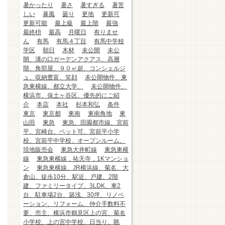
暑かったり
暑さ
暑すぎる
暑苦
しい
暴風
曇り
更地
更新可
更新可能
最上級
最上階
最強
最終枡
最高
月曜日
有りませ
ん
有馬
有馬４丁目
有馬中学校
学区
朝日
木材
未公開
未公
開、溝の口ガーデンアクアス、高層
階、角部屋、９０㎡超、コンシェルジ
ュ、収納豊富、笑顔
未公開物件、東
急東横線、都立大学、
未公開物件、
横浜市、保土ヶ谷区、優先的にご紹
介
本店
本社
杉本和弘
条件
東京
東京都
東南
東南角地
東
山田
東急
東急、田園都市線、宮前
平、宮崎台、ペット可、宮前平小学
校、宮前平中学校、オープンルーム、
現地販売会
東急大井町線
東急東横
線
東急東横線，祐天寺，1Kマンショ
ン
東急東横線、JR横浜線、菊名、大
倉山、徒歩10分、駅近、戸建、2階
建、ファミリータイプ、3LDK、車2
台、駐車場2台、築浅、30坪、リノベ
ーション、リフォーム、仲介手数料不
要、売主、横浜市鶴見区上の宮、菊名
小学校、上の宮中学校、日当り、眺