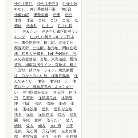
仲介手数料
仲介手数料0
仲介手数
料なし
仲介手数料不要
仲町台
仲町台駅
伊勢原市
伊東
伊豆
休暇
休業
会社
会話
会議
低
価格
低金利
住まい
住まい探
し
住みたい
住みたい市区町村ラン
キング
住みたい街ランキング日本
一、未公開物件、横浜駅、徒歩７分、
西区岡野、公道面、整形地、閑静住宅
地、知る人ぞ知る、TEPPAN物件、将
来の資産価値、更地、東海道線、横須
賀線、湘南新宿ライン、京急線、横浜
市営地下鉄ブルーライン、東急東横
線、みなとみらい線、横浜高島屋
住
んでみたい
住宅
住宅ローン
住
宅ローン、難易度高め、あきらめな
い
住宅取得等資金
住宅地
住宅
用
住宅街
住環境良好
体調管
理
何故
供給
依頼
価値
価
格
価格設定
便利
便利な立地
係る
保岡
保岡佳潔
保木
保育
園
修繕
倉庫
借りたい
借入
値段
偉大
傾き
元住吉
元年
元気
元石川
元石川町
充実共用
部
充実設備
先生
先行
先行契