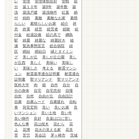
レ
管理
管理体制良好
管轄
節
分
築１０年
築9年
築年数
築
浅
築浅戸建
築浅物件
紅葉
納
付
純粋
素敵
素敵なお家
素晴
らしい
素晴らしいお家
紹介
終
息
終電
経営
経営者
経験
給
付金
給湯設備
絵の具で
綱島
駅
綺麗
綺麗な
綺麗好き
綾
瀬
緊急事態宣言
総合病院
緑
区
締結
締結日
縁とタイミン
グ
美しが丘
美しが丘公園
美し
が丘西
美しく
美味い
美味し
い
美味しさ
考える
耐震マンシ
ョン
耐震基準適合証明書
耐震適合
証明書
聖マリアンナ
聖マリアンナ
医科大学
肉
能
自作
自分
自
分の身体
自宅
自宅売却
自慢
自炊
自然
自由が丘
自由設計
自粛
自粛ムード
自粛疲れ
自転
車
與安宏和
良い
良いお家
良
いマンション
良い土地
良い年
良い物件
良好
良薬は口に苦し
色んな事
花は桜木
花むら
花
上
花博
花火の見える家
花見
苔
苦労
英会話
茅ヶ崎市
茨城