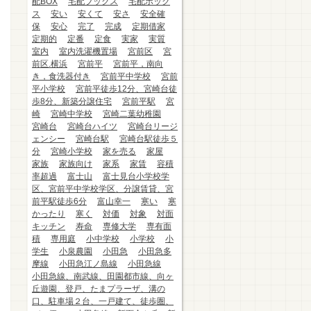
配BOX
宅配ブックス
宅配ボック
ス
安い
安くて
安さ
安全確
保
安心
完了
完成
定期借家
定期的
定番
定食
実家
実質
室内
室内洗濯機置場
宮前区
宮
前区.横浜
宮前平
宮前平，南向
き，食洗器付き
宮前平中学校
宮前
平小学校
宮前平徒歩12分、宮崎台徒
歩8分、新築分譲住宅
宮前平駅
宮
崎
宮崎中学校
宮崎二葉幼稚園
宮崎台
宮崎台ハイツ
宮崎台リージ
ェンシー
宮崎台駅
宮崎台駅徒歩５
分
宮崎小学校
家を売る
家屋
家族
家族向け
家系
家賃
容積
率超過
富士山
富士見台小学校学
区、宮前平中学校学区、分譲賃貸、宮
前平駅徒歩6分
富山幸一
寒い
寒
かったり
寒く
対価
対象
対面
キッチン
寿命
専修大学
専有面
積
専用庭
小中学校
小学校
小
学生
小泉農園
小田急
小田急多
摩線
小田急江ノ島線
小田急線
小田急線、南武線、田園都市線、向ヶ
丘遊園、登戸、たまプラーザ、溝の
口、駐車場２台、一戸建て、徒歩圏、