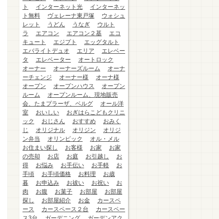
ト
インターネット光
インターネッ
ト無料
ヴェレーナ東戸塚
ウォシュ
レット
うどん
うなぎ
ウルト
ラ
エアコン
エアコン２基
エコ
キュート
エジプト
エッグタルト
エバライトデュオ
エリア
エレベー
タ
エレベーター
オートロック
オーナー
オーナーズルーム
オーナ
ーチェンジ
オーナー様
オーナ様
オープン
オープンハウス
オープン
ルーム
オープンルーム、現地販売
会、たまプラーザ、ベルグ
オール洋
室
おいしい
おぎはらこどもクリニ
ック
おじさん
おすすめ
おみく
じ
オリジナル
オリジン
オリジ
ン弁当
オリンピック
オル・メル
お住まい探し
お客様
お家
お家
の売却
お店
お庭
お引越し
お
得
お悩み
お手伝い
お手軽
お
手頃
お手頃価格
お料理
お歳
暮
お申込み
お祓い
お祝い
お
肉
お腹
お菓子
お部屋
お部屋
探し
お部屋紹介
お金
カースペ
ース
カースペース２台
カースペー
ス3台
ガーデニング
ガーデンアク