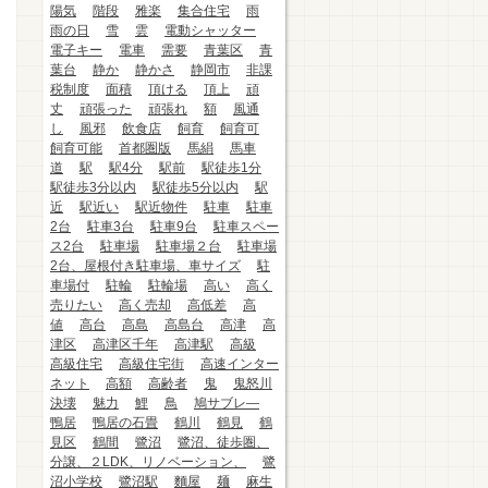
陽気
階段
雅楽
集合住宅
雨
雨の日
雪
雲
電動シャッター
電子キー
電車
需要
青葉区
青
葉台
静か
静かさ
静岡市
非課
税制度
面積
頂ける
頂上
頑
丈
頑張った
頑張れ
額
風通
し
風邪
飲食店
飼育
飼育可
飼育可能
首都圏版
馬絹
馬車
道
駅
駅4分
駅前
駅徒歩1分
駅徒歩3分以内
駅徒歩5分以内
駅
近
駅近い
駅近物件
駐車
駐車
2台
駐車3台
駐車9台
駐車スペー
ス2台
駐車場
駐車場２台
駐車場
2台、屋根付き駐車場、車サイズ
駐
車場付
駐輪
駐輪場
高い
高く
売りたい
高く売却
高低差
高
値
高台
高島
高島台
高津
高
津区
高津区千年
高津駅
高級
高級住宅
高級住宅街
高速インター
ネット
高額
高齢者
鬼
鬼怒川
決壊
魅力
鯉
鳥
鳩サブレ―
鴨居
鴨居の石畳
鶴川
鶴見
鶴
見区
鶴間
鷺沼
鷺沼、徒歩圏、
分譲、２LDK、リノベーション、
鷺
沼小学校
鷺沼駅
麵屋
麺
麻生