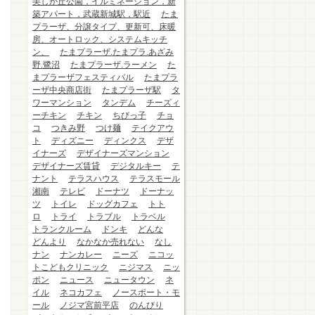
美しが丘公園，イルミネーション，新
築アパート，武蔵新城駅，駅近
たま
プラーザ、分譲タイプ、更新可、床暖
房、オートロック、システムキッチ
ン、
たまプラーザ.たまプラ.あざみ
野.鷺沼
たまプラーザ.ラーメン
た
まプラーザフェスティバル
たまプラ
ーザ中央商店街
たまプラーザ駅
タ
ワーマンション
タンデム
チーズィ
ーチキン
チキン
ちびっ子
チョ
コ
つきみ野
つけ麺
テイクアウ
ト
ディズニー
ディンクス
デザ
イナーズ
デザイナーズマンション
デザイナーズ賃貸
デジタルキー
テ
ナント
テラスハウス
テラスモール
湘南
テレビ
ドーナツ
ドーナッ
ツ
トイレ
ドッグカフェ
トト
ロ
トライ
トラブル
トラベル
トランクルーム
ドンキ
どんな
どんより
なかなか売れない
なし
ナン
ナンカレー
ニーズ
ニコッ
トこどもクリニック
ニジマス
ニッ
ポン
ニュース
ニュータウン
ネ
イル
ネコカフェ
ノースポート・モ
ール
ノジマ宮前平店
のんびり