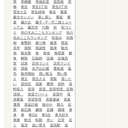
県
草柳園
草薙杉道
荏田南
荷
物
菅生
菅生1丁目
菅生2丁目
菅生ケ丘
菅生緑地
菊名
菊菜
蒙古タンメン
蒸し蒸し
蔓延
蕎
麦
藤が丘
藤子・F・不二雄ミュー
ジアム
藤沢市
行動
街
街づく
り
街のすみここちランキング
街の
住みここちランキング
街並み
街路
樹
衝撃的
被り物
被害
西友
見学
規制
視認性
親身
観光
地
観光客
角
角地
角部屋
解
体
解除
記録的
設備
設備充
実
試算
読売ランド
読売ランド
前
課税
谷戸山公園
豊島屋
販
売
販売開始
買い取る
買い替
え
買主
買主さま
買取
貸した
い
貸別荘
貸家
費用
賃料
賃
料収入
賃貸
賃貸、賃貸管理、定期
清掃、
賃貸アパート
賃貸中
賃
貸募集
賃貸管理
資産価値
資産
運用
資金計画
賑やか
購入
起
業
超広角
趣味
足腰
踊場
身
体
車
車2台
車3台
車大好き
車庫
軟式
転勤
辛い
辻堂
近
く
返済
追い焚き
追浜駅
追