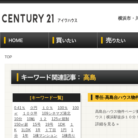
横浜市・
TOP
高島
専任-高島台ハウス物
[キーワード一覧]
0.41％
０円
１０％
100％
100
高島台ハウス物件ページ更
㎡
１００坪
109シネマズ港北
ウス｜横浜駅徒歩１０分
10分
10帖
１２
125㎡規制
詳細を見る »
150㎡超
15号
19号
1DK
１
K
1LDK
1R
１丁目
1円
1
分
1年
1棟マンション
1棟売り