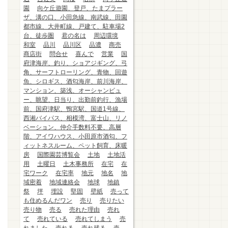
園
向ケ丘遊園、登戸、たまプラー
ザ、溝の口、小田急線、南武線、田園
都市線、大井町線、戸建て、駐車場2
台、徒歩圏
君の名は
周辺環境
和室
品川
品川区
品濃
商売
商店街
問合せ
喜んで
営業
国
府津海岸、釣り、ショアジギング、弓
角、サーフトローリング、青物、回遊
魚、シロギス、酒匂海岸、前川海岸、
マンション、築浅、オーシャンビュ
ー、眺望、日当り、出勤前釣行、漁場
前、国府津駅、鴨宮駅、国道1号線、
西湘バイパス、相模湾、富士山、リノ
ベーション、仲介手数料不要、高層
階、アイワハウス、小田原市酒匂、フ
ィットネスルーム、ペット飼育、床暖
房
国際園芸博覧会
土地
土地活
用
土曜日
土木事務所
在宅
在
宅ワーク
在宅率
地元
地名
地
域密着
地域連絡会
地球
地鎮
祭
坪
埋設
堅固
壁紙
売って
も住めるんだワン
売り
売りたい
売り物
売る
売れた理由
売れ
て
売れている
売れてしまう
売