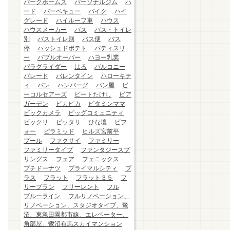
パークホームズ
パーソナルジム
ハ
ード
バーベキュー
バイク
ハイ
グレード
ハイルーフ車
ハウス
ハウスメーカー
バス
バス・トイレ
別
バストイレ別
バス便
バス
停
ハッシュドポテト
パティスリ
ー
バブルオーバー
ハヨー乳業
パラグライダー
はる
バルコニー
パレード
バレンタイン
ハローキテ
ィ
パン
ハンバーグ
パン屋
ビ
ーコルセアーズ
ビートたけし
ビア
ガーデン
ピカピカ
ビタミンママ
ビックカメラ
ビッグコミュニティ
ビックリ
ピッタリ
ひな壇
ビフ
ォー
ピラミッド
ヒルズ宮前平
プール
ファクサイ
ファミリー
ファミリータイプ
ファンタジースプ
リングス
フェア
フェニックス
プチドーナツ
プライマルシティ
プ
ラス
フラット
フラット３５
フ
リープラン
フリーレント
フル
ブルーライン
フルリノベーション、
リノベーション、スタジオタイプ、鷺
沼、東急田園都市線、エレベーター、
角部屋、鷺沼有馬スカイマンション