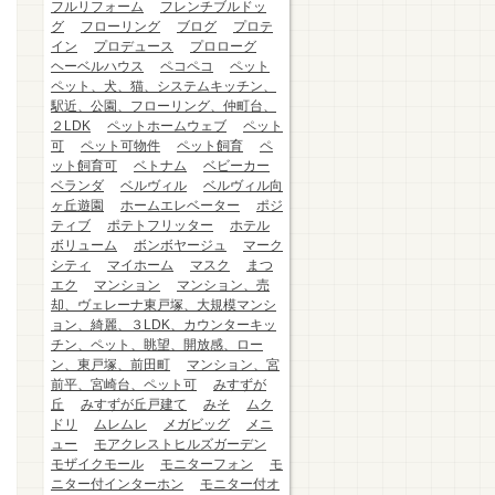
フルリフォーム
フレンチブルドッ
グ
フローリング
ブログ
プロテ
イン
プロデュース
プロローグ
ヘーベルハウス
ペコペコ
ペット
ペット、犬、猫、システムキッチン、
駅近、公園、フローリング、仲町台、
２LDK
ペットホームウェブ
ペット
可
ペット可物件
ペット飼育
ペ
ット飼育可
ベトナム
ベビーカー
ベランダ
ベルヴィル
ベルヴィル向
ヶ丘遊園
ホームエレベーター
ポジ
ティブ
ポテトフリッター
ホテル
ボリューム
ボンボヤージュ
マーク
シティ
マイホーム
マスク
まつ
エク
マンション
マンション、売
却、ヴェレーナ東戸塚、大規模マンシ
ョン、綺麗、３LDK、カウンターキッ
チン、ペット、眺望、開放感、ロー
ン、東戸塚、前田町
マンション、宮
前平、宮崎台、ペット可
みすずが
丘
みすずが丘戸建て
みそ
ムク
ドリ
ムレムレ
メガビッグ
メニ
ュー
モアクレストヒルズガーデン
モザイクモール
モニターフォン
モ
ニター付インターホン
モニター付オ