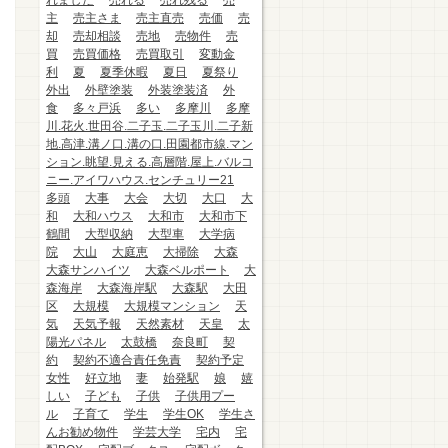
れました
売れる
売れ残る
売
主
売主さま
売主直売
売価
売
却
売却相談
売地
売物件
売
買
売買価格
売買取引
変動金
利
夏
夏季休暇
夏日
夏祭り
外出
外壁塗装
外装塗装済
外
食
多々戸浜
多い
多摩川
多摩
川.花火.世田谷.二子玉.二子玉川.二子新
地.高津.溝ノ口.溝の口.田園都市線.マン
ション.眺望.見える.高層階.屋上.バルコ
ニー.アイワハウス.センチュリー21
多頭
大事
大会
大切
大口
大
和
大和ハウス
大和市
大和市下
鶴間
大型収納
大型車
大学病
院
大山
大庭恵
大掃除
大森
大森サンハイツ
大森ベルポート
大
森海岸
大森海岸駅
大森駅
大田
区
大規模
大規模マンション
天
気
天気予報
天然素材
天皇
太
陽光パネル
太鼓橋
奈良町
契
約
契約不適合責任免責
契約予定
女性
好立地
妻
始発駅
娘
嬉
しい
子ども
子供
子供用プー
ル
子育て
学生
学生OK
学生さ
んお勧め物件
学芸大学
宅内
宅