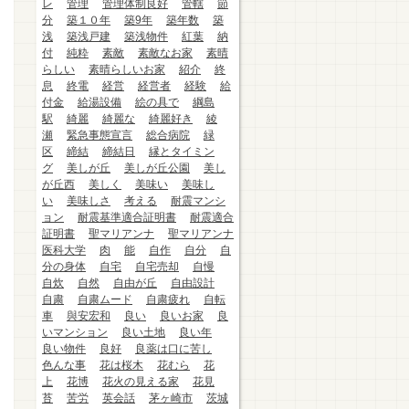
レ
管理
管理体制良好
管轄
節
分
築１０年
築9年
築年数
築
浅
築浅戸建
築浅物件
紅葉
納
付
純粋
素敵
素敵なお家
素晴
らしい
素晴らしいお家
紹介
終
息
終電
経営
経営者
経験
給
付金
給湯設備
絵の具で
綱島
駅
綺麗
綺麗な
綺麗好き
綾
瀬
緊急事態宣言
総合病院
緑
区
締結
締結日
縁とタイミン
グ
美しが丘
美しが丘公園
美し
が丘西
美しく
美味い
美味し
い
美味しさ
考える
耐震マンシ
ョン
耐震基準適合証明書
耐震適合
証明書
聖マリアンナ
聖マリアンナ
医科大学
肉
能
自作
自分
自
分の身体
自宅
自宅売却
自慢
自炊
自然
自由が丘
自由設計
自粛
自粛ムード
自粛疲れ
自転
車
與安宏和
良い
良いお家
良
いマンション
良い土地
良い年
良い物件
良好
良薬は口に苦し
色んな事
花は桜木
花むら
花
上
花博
花火の見える家
花見
苔
苦労
英会話
茅ヶ崎市
茨城