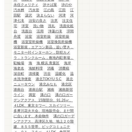
永住クォリティ
汐そば屋
汐のや
汚水桝
汚水管
江の島
江田
江
田駅
汲沢
決まらない
河津
河
津七滝
治安の良さ
注意
注文住
宅
洋室
洗い物
洗礼
洗面化粧
台
洗面台
活用
浄蓮の滝
浮間
舟渡
浴室
浴室乾燥
浴室乾燥
機
浴室室乾燥機
浴室換気乾燥機
浴室新規，エアコン新品，追い焚き，
モニター付インターホン，防犯カメ
ラ，トランクルーム，敷地内駐車場，
駐輪場
海
海.横浜.青葉区
海岸
海老名
海鮮料理
消毒
消費税
深谷町
清掃夏
渋谷
温暖化
温
水洗浄便座
港北TOKYU S.C
港北
ニュータウン
港北みなも
港北区
港南台
港南台駅
湘南
湘南新宿
ライン
満室
溝の口
溝の口ガー
デンアクアス、15階部分、91.26㎡、
４LDK、東京タワー、スカイツリー、
多摩川花火大会、現地販売会、まだ間
に合います、本命物件
溝の口ガーデ
ンアクアス、高津区久地、地上２０階
建、８５５世帯、ビッグコミュニテ