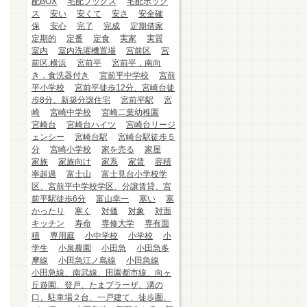
配BOX
宅配ブックス
宅配ボック
ス
安い
安くて
安さ
安全確
保
安心
完了
完成
定期借家
定期的
定番
定食
実家
実質
室内
室内洗濯機置場
宮前区
宮
前区.横浜
宮前平
宮前平，南向
き，食洗器付き
宮前平中学校
宮前
平小学校
宮前平徒歩12分、宮崎台徒
歩8分、新築分譲住宅
宮前平駅
宮
崎
宮崎中学校
宮崎二葉幼稚園
宮崎台
宮崎台ハイツ
宮崎台リージ
ェンシー
宮崎台駅
宮崎台駅徒歩５
分
宮崎小学校
家を売る
家屋
家族
家族向け
家系
家賃
容積
率超過
富士山
富士見台小学校学
区、宮前平中学校学区、分譲賃貸、宮
前平駅徒歩6分
富山幸一
寒い
寒
かったり
寒く
対価
対象
対面
キッチン
寿命
専修大学
専有面
積
専用庭
小中学校
小学校
小
学生
小泉農園
小田急
小田急多
摩線
小田急江ノ島線
小田急線
小田急線、南武線、田園都市線、向ヶ
丘遊園、登戸、たまプラーザ、溝の
口、駐車場２台、一戸建て、徒歩圏、