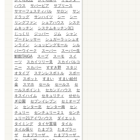
さくらんぼ
さくら祭り
ザセンター
ハウス
サバービア
サブリース
サマーフェスティバル
サロン
サン
ドラッグ
サンハイツ
シー
シー
リングファン
シェアハウス
システ
ムキッチン
システムキッチン3口
じっくり
ジッパー
ジム
シャン
プードレッサー
シュガーラッシュオ
ンライン
ショッピングモール
シル
バーウイーク
スーパー
スーパー生
鮮館TAIGA
スープ
スーモ
スイ
ーツ
スカイツリー見
スカイバルコ
ニー
スカパー
すすき野
スタジ
オタイプ
ステンレスボトル
スポー
ツ
スポット
すまい
すまい給付
金
スマホ
セール
セールス
セ
ールスポイント
セカンドハウス
セ
キスイハイム
セキュリティ
せせら
ぎ公園
セブンイレブン
セミオープ
ン
センター北
センター南
セン
チュリー
センチュリー２１
センチ
ュリー21アイワハウス
ダイエット
タイミング
タイヤ置場
タイル
タイル張り
たまプラ
たまプラー
ザ
たまプラーザ，
たまプラーザ，