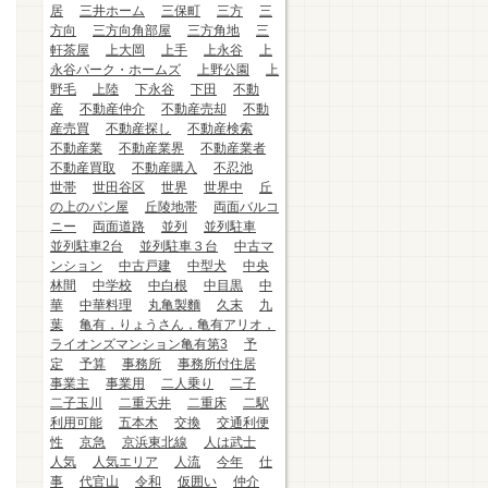
居
三井ホーム
三保町
三方
三
方向
三方向角部屋
三方角地
三
軒茶屋
上大岡
上手
上永谷
上
永谷パーク・ホームズ
上野公園
上
野毛
上陸
下永谷
下田
不動
産
不動産仲介
不動産売却
不動
産売買
不動産探し
不動産検索
不動産業
不動産業界
不動産業者
不動産買取
不動産購入
不忍池
世帯
世田谷区
世界
世界中
丘
の上のパン屋
丘陵地帯
両面バルコ
ニー
両面道路
並列
並列駐車
並列駐車2台
並列駐車３台
中古マ
ンション
中古戸建
中型犬
中央
林間
中学校
中白根
中目黒
中
華
中華料理
丸亀製麵
久末
九
葉
亀有，りょうさん，亀有アリオ，
ライオンズマンション亀有第3
予
定
予算
事務所
事務所付住居
事業主
事業用
二人乗り
二子
二子玉川
二重天井
二重床
二駅
利用可能
五本木
交換
交通利便
性
京急
京浜東北線
人は武士
人気
人気エリア
人流
今年
仕
事
代官山
令和
仮囲い
仲介