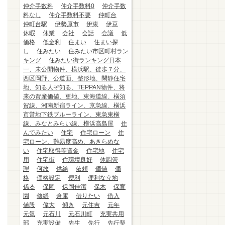
仲介手数料
仲介手数料0
仲介手数
料なし
仲介手数料不要
仲町台
仲町台駅
伊勢原市
伊東
伊豆
休暇
休業
会社
会話
会議
低
価格
低金利
住まい
住まい探
し
住みたい
住みたい市区町村ラン
キング
住みたい街ランキング日本
一、未公開物件、横浜駅、徒歩７分、
西区岡野、公道面、整形地、閑静住宅
地、知る人ぞ知る、TEPPAN物件、将
来の資産価値、更地、東海道線、横須
賀線、湘南新宿ライン、京急線、横浜
市営地下鉄ブルーライン、東急東横
線、みなとみらい線、横浜高島屋
住
んでみたい
住宅
住宅ローン
住
宅ローン、難易度高め、あきらめな
い
住宅取得等資金
住宅地
住宅
用
住宅街
住環境良好
体調管
理
何故
供給
依頼
価値
価
格
価格設定
便利
便利な立地
係る
保岡
保岡佳潔
保木
保育
園
修繕
倉庫
借りたい
借入
値段
偉大
傾き
元住吉
元年
元気
元石川
元石川町
充実共用
部
充実設備
先生
先行
先行契