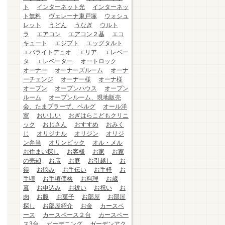
ト
インターネット光
インターネッ
ト無料
ヴェレーナ東戸塚
ウォシュ
レット
うどん
うなぎ
ウルト
ラ
エアコン
エアコン２基
エコ
キュート
エジプト
エッグタルト
エバライトデュオ
エリア
エレベー
タ
エレベーター
オートロック
オーナー
オーナーズルーム
オーナ
ーチェンジ
オーナー様
オーナ様
オープン
オープンハウス
オープン
ルーム
オープンルーム、現地販売
会、たまプラーザ、ベルグ
オール洋
室
おいしい
おぎはらこどもクリニ
ック
おじさん
おすすめ
おみく
じ
オリジナル
オリジン
オリジ
ン弁当
オリンピック
オル・メル
お住まい探し
お客様
お家
お家
の売却
お店
お庭
お引越し
お
得
お悩み
お手伝い
お手軽
お
手頃
お手頃価格
お料理
お歳
暮
お申込み
お祓い
お祝い
お
肉
お腹
お菓子
お部屋
お部屋
探し
お部屋紹介
お金
カースペ
ース
カースペース２台
カースペー
ス3台
ガーデニング
ガーデンアク