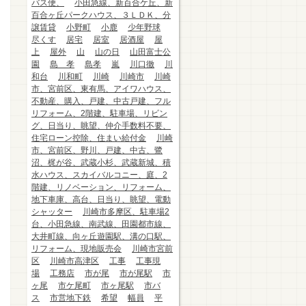
バス便、
小田急線、新百合ケ丘、新
百合ヶ丘パークハウス、３ＬＤＫ、分
譲賃貸
小野町
小鹿
少年野球
尽くす
居宅
居室
居酒屋
屋
上
屋外
山
山の日
山田富士公
園
島 孝
島孝
嵐
川口徹
川
和台
川和町
川崎
川崎市
川崎
市、宮前区、東有馬、アイワハウス、
不動産、購入、戸建、中古戸建、フル
リフォーム、2階建、駐車場、リビン
グ、日当り、眺望、仲介手数料不要、
住宅ローン控除、住まい給付金
川崎
市、宮前区、野川、戸建、中古、鷺
沼、梶が谷、武蔵小杉、武蔵新城、積
水ハウス、スカイバルコニー、庭、2
階建、リノベーション、リフォーム、
地下車庫、高台、日当り、眺望、電動
シャッター
川崎市多摩区、駐車場2
台、小田急線、南武線、田園都市線、
大井町線、向ヶ丘遊園駅、溝の口駅、
リフォーム、現地販売会
川崎市宮前
区
川崎市高津区
工事
工事現
場
工務店
市が尾
市が尾駅
市
ヶ尾
市ケ尾町
市ヶ尾駅
市バ
ス
市営地下鉄
希望
幅員
平