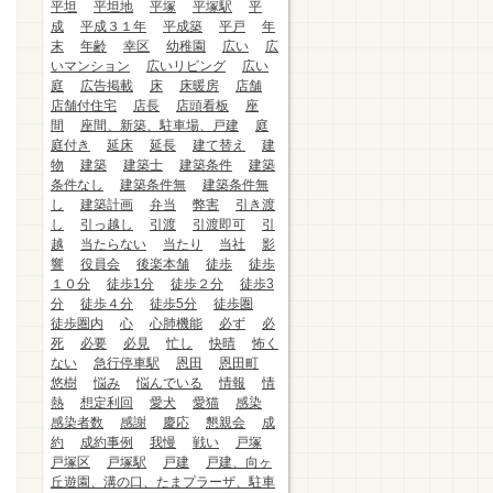
平坦
平坦地
平塚
平塚駅
平
成
平成３１年
平成築
平戸
年
末
年齢
幸区
幼稚園
広い
広
いマンション
広いリビング
広い
庭
広告掲載
床
床暖房
店舗
店舗付住宅
店長
店頭看板
座
間
座間、新築、駐車場、戸建
庭
庭付き
延床
延長
建て替え
建
物
建築
建築士
建築条件
建築
条件なし
建築条件無
建築条件無
し
建築計画
弁当
弊害
引き渡
し
引っ越し
引渡
引渡即可
引
越
当たらない
当たり
当社
影
響
役員会
後楽本舗
徒歩
徒歩
１０分
徒歩1分
徒歩２分
徒歩3
分
徒歩４分
徒歩5分
徒歩圏
徒歩圏内
心
心肺機能
必ず
必
死
必要
必見
忙し
快晴
怖く
ない
急行停車駅
恩田
恩田町
悠樹
悩み
悩んでいる
情報
情
熱
想定利回
愛犬
愛猫
感染
感染者数
感謝
慶応
懇親会
成
約
成約事例
我慢
戦い
戸塚
戸塚区
戸塚駅
戸建
戸建、向ヶ
丘遊園、溝の口、たまプラーザ、駐車