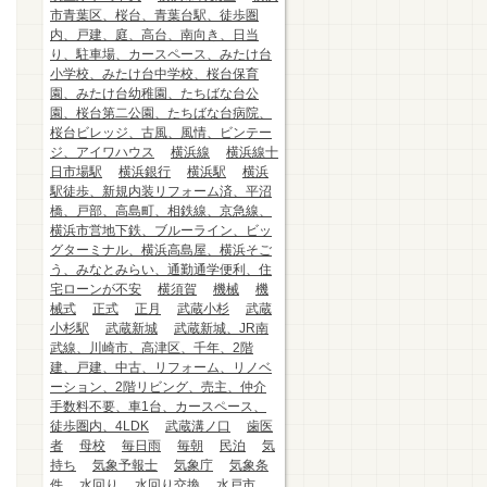
市青葉区、桜台、青葉台駅、徒歩圏
内、戸建、庭、高台、南向き、日当
り、駐車場、カースペース、みたけ台
小学校、みたけ台中学校、桜台保育
園、みたけ台幼稚園、たちばな台公
園、桜台第二公園、たちばな台病院、
桜台ビレッジ、古風、風情、ビンテー
ジ、アイワハウス
横浜線
横浜線十
日市場駅
横浜銀行
横浜駅
横浜
駅徒歩、新規内装リフォーム済、平沼
橋、戸部、高島町、相鉄線、京急線、
横浜市営地下鉄、ブルーライン、ビッ
グターミナル、横浜高島屋、横浜そご
う、みなとみらい、通勤通学便利、住
宅ローンが不安
横須賀
機械
機
械式
正式
正月
武蔵小杉
武蔵
小杉駅
武蔵新城
武蔵新城、JR南
武線、川崎市、高津区、千年、2階
建、戸建、中古、リフォーム、リノベ
ーション、2階リビング、売主、仲介
手数料不要、車1台、カースペース、
徒歩圏内、4LDK
武蔵溝ノ口
歯医
者
母校
毎日雨
毎朝
民泊
気
持ち
気象予報士
気象庁
気象条
件
水回り
水回り交換
水戸市