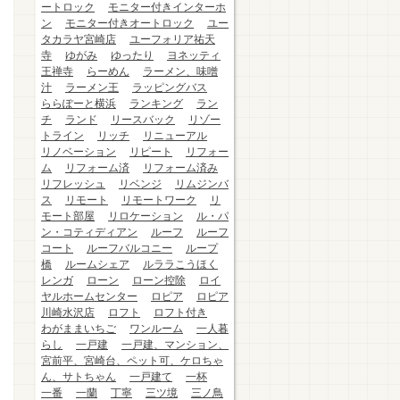
ートロック
モニター付きインターホ
ン
モニター付きオートロック
ユー
タカラヤ宮崎店
ユーフォリア祐天
寺
ゆがみ
ゆったり
ヨネッティ
王禅寺
らーめん
ラーメン、味噌
汁
ラーメン王
ラッピングバス
ららぽーと横浜
ランキング
ラン
チ
ランド
リースバック
リゾー
トライン
リッチ
リニューアル
リノベーション
リピート
リフォー
ム
リフォーム済
リフォーム済み
リフレッシュ
リベンジ
リムジンバ
ス
リモート
リモートワーク
リ
モート部屋
リロケーション
ル・パ
ン・コティディアン
ルーフ
ルーフ
コート
ルーフバルコニー
ループ
橋
ルームシェア
ルララこうほく
レンガ
ローン
ローン控除
ロイ
ヤルホームセンター
ロピア
ロピア
川崎水沢店
ロフト
ロフト付き
わがままいちご
ワンルーム
一人暮
らし
一戸建
一戸建、マンション、
宮前平、宮崎台、ペット可、ケロちゃ
ん、サトちゃん
一戸建て
一杯
一番
一蘭
丁寧
三ツ境
三ノ鳥