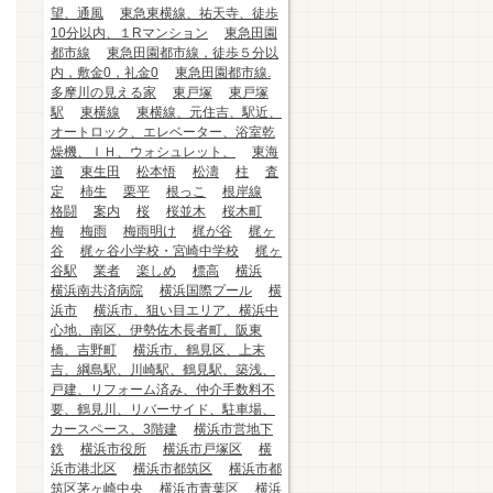
望、通風
東急東横線、祐天寺、徒歩
10分以内、１Rマンション
東急田園
都市線
東急田園都市線，徒歩５分以
内，敷金0，礼金0
東急田園都市線.
多摩川の見える家
東戸塚
東戸塚
駅
東横線
東横線、元住吉、駅近、
オートロック、エレベーター、浴室乾
燥機、ＩＨ、ウォシュレット、
東海
道
東生田
松本悟
松濤
柱
査
定
柿生
栗平
根っこ
根岸線
格闘
案内
桜
桜並木
桜木町
梅
梅雨
梅雨明け
梶が谷
梶ヶ
谷
梶ヶ谷小学校・宮崎中学校
梶ヶ
谷駅
業者
楽しめ
標高
横浜
横浜南共済病院
横浜国際プール
横
浜市
横浜市、狙い目エリア、横浜中
心地、南区、伊勢佐木長者町、阪東
橋、吉野町
横浜市、鶴見区、上末
吉、綱島駅、川崎駅、鶴見駅、築浅、
戸建、リフォーム済み、仲介手数料不
要、鶴見川、リバーサイド、駐車場、
カースペース、3階建
横浜市営地下
鉄
横浜市役所
横浜市戸塚区
横
浜市港北区
横浜市都筑区
横浜市都
筑区茅ヶ崎中央
横浜市青葉区
横浜