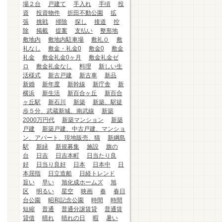
場２台
戸建て
手入れ
手頃
投
資
投資物件
折田不動公園
拡
張
挑戦
掃除
探し
接道
控
除
掲載
提案
支払い
整形地
敷地内
敷地内駐車場
敷礼０
敷
礼なし
敷金・礼金0
敷金0
敷金
礼金
敷金礼金0ヶ月
敷金礼金ゼ
ロ
敷金礼金なし
料理
新しい生
活様式
新古戸建
新古車
新品
新婚
新年度
新幹線
新庁舎
新
横浜
新生活
新百合ヶ丘
新百合
ヶ丘駅
新石川
新築
新築、駅徒
歩５分、武蔵新城、南武線
新築
2000万円代
新築マンション
新築
戸建
新築戸建、中古戸建、マンショ
ン、アパート、現地販売、猫
新綱島
駅
新緑
新規募集
施設
旗の
台
日吉
日吉本町
日当たり良
好
日当り良好
日本
日本中
日
本屈指
日立造船
日経トレンド
旨い
早い
旭化成ホームズ
旭
区
明るい
星空
映画
春
春日
台公園
昭和記念公園
時間
時間
短縮
普通
普通分譲賃貸
普通賃
貸借
晴れ
晴れの日
暇
暑い