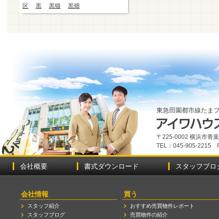
区
黒
黒猫
黒畑
東急田園都市線たま
〒225-0002 横浜市
TEL：045-905-2215 
会社概要
書式ダウンロード
スタッフブロ
会社情報
買う
スタッフ紹介
おすすめ売買物件レポート
スタッフブログ
売買物件の紹介