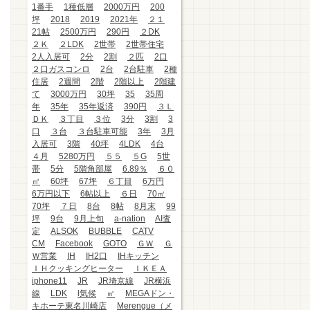
1番手
1種低層
2000万円
200
坪
2018
2019
2021年
２１
21帖
2500万円
290円
２DK
２Ｋ
２LDK
2世帯
2世帯住宅
2人入居可
2分
2割
２匹
2口
２口ガスコンロ
2台
2台駐車
2種
住居
2週間
2階
2階以上
2階建
て
3000万円
30坪
35
35周
年
35年
35年返済
390円
３Ｌ
ＤＫ
３丁目
３位
3分
3割
3
口
３台
３台駐車可能
3年
3月
入居可
3階
40坪
4LDK
4台
４月
5280万円
５５
５G
5世
帯
5分
5階角部屋
6.89％
６０
㎡
60坪
67坪
６丁目
6万円
6万円以下
6帖以上
６日
70㎡
70坪
７日
8台
8帖
8月末
99
坪
9台
9月上旬
a-nation
AI査
定
ALSOK
BUBBLE
CATV
CM
Facebook
GOTO
ＧＷ
Ｇ
Ｗ営業
IH
IH2口
IHキッチン
ＩＨクッキングヒーター
ＩＫＥＡ
iphone11
JR
JR埼京線
JR横浜
線
LDK
l気候
㎡
MEGAドン・
キホーテ東名川崎店
Merengue（メ