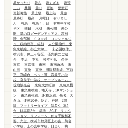
暑かったり
暑さ
暑すぎる
暑苦
しい
暴風
曇り
更地
更新可
更新可能
最上級
最上階
最強
最終枡
最高
月曜日
有りませ
ん
有馬
有馬４丁目
有馬中学校
学区
朝日
木材
未公開
未公
開、溝の口ガーデンアクアス、高層
階、角部屋、９０㎡超、コンシェルジ
ュ、収納豊富、笑顔
未公開物件、東
急東横線、都立大学、
未公開物件、
横浜市、保土ヶ谷区、優先的にご紹
介
本店
本社
杉本和弘
条件
東京
東京都
東南
東南角地
東
山田
東急
東急、田園都市線、宮前
平、宮崎台、ペット可、宮前平小学
校、宮前平中学校、オープンルーム、
現地販売会
東急大井町線
東急東横
線
東急東横線，祐天寺，1Kマンショ
ン
東急東横線、JR横浜線、菊名、大
倉山、徒歩10分、駅近、戸建、2階
建、ファミリータイプ、3LDK、車2
台、駐車場2台、築浅、30坪、リノベ
ーション、リフォーム、仲介手数料不
要、売主、横浜市鶴見区上の宮、菊名
小学校、上の宮中学校、日当り、眺