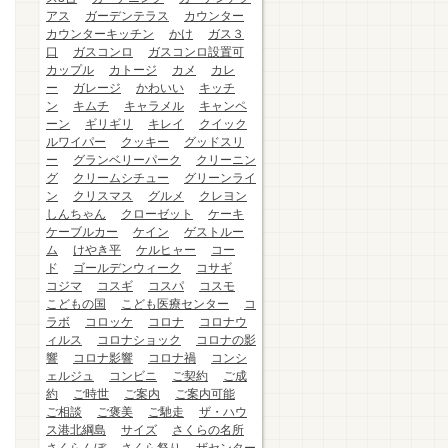
アス
ガーデンテラス
カウンター
カウンターキッチン
かけ
ガス３
口
ガスコンロ
ガスコンロ設置可
カップル
カトージ
カメ
カレ
ー
ガレージ
かわいい
キッチ
ン
キムチ
キャラメル
キャンペ
ーン
ギリギリ
キレイ
クイック
ルワイパー
クッキー
グッドスリ
ー
グランベリーパーク
クリーニン
グ
クリームシチュー
グリーンライ
ン
クリスマス
グルメ
クレヨン
しんちゃん
クローゼット
ケーキ
ケーブルカー
ケイン
ゲストルー
ム
けやき平
ケルヒャー
コー
ド
ゴールデンウィーク
コサギ
コジマ
コスギ
コスパ
コスモ
こどもの国
こども医療センター
コ
ラボ
コロッケ
コロナ
コロナウ
ィルス
コロナショック
コロナの影
響
コロナ影響
コロナ禍
コンシ
ェルジュ
コンビニ
ご契約
ご成
約
ご時世
ご案内
ご案内可能
ご相談
ご褒美
ご馳走
ザ・ハウ
ス港北綱島
サイズ
さくらの名所