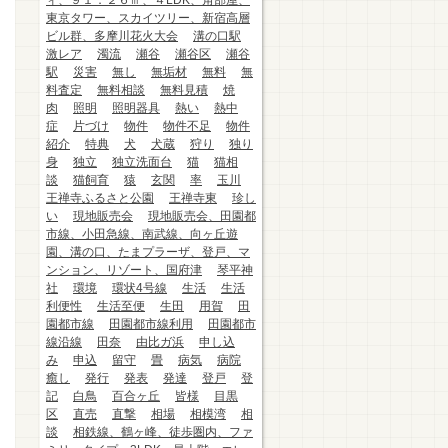
ィ、９１．２６㎡、４LDK、角部屋、
東京タワー、スカイツリー、新宿高層
ビル群、多摩川花火大会
溝の口駅
激レア
濁流
瀬谷
瀬谷区
瀬谷
駅
災害
無し
無垢材
無料
無
料査定
無料相談
無料見積
焼
肉
照明
照明器具
熱い
熱中
症
片づけ
物件
物件不足
物件
紹介
特典
犬
犬蔵
狩り
独り
身
独立
独立洗面台
猫
猫相
談
猫飼育
猿
玄関
率
玉川
王禅寺ふるさと公園
王禅寺東
珍し
い
現地販売会
現地販売会、田園都
市線、小田急線、南武線、向ヶ丘遊
園、溝の口、たまプラーザ、登戸、マ
ンション、リゾート、国府津
琴平神
社
環境
環状4号線
生活
生活
利便性
生活至便
生田
用賀
田
園都市線
田園都市線利用
田園都市
線沿線
田奈
由比ガ浜
申し込
み
申込
留守
畳
病気
病院
癒し
発行
発表
発達
登戸
登
記
白鳥
百合ヶ丘
皆様
目黒
区
直売
直撃
相場
相模湾
相
談
相鉄線、鶴ヶ峰、徒歩圏内、ファ