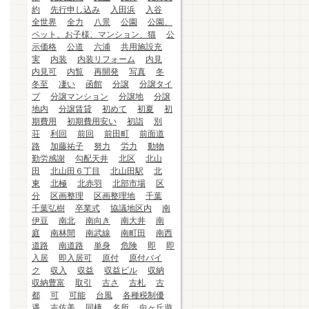
約
先行申し込み
入田浜
入谷
全世界
全力
八景
公園
公園、
ペット、お子様、マンション、猫
公
示価格
公道
六浦
共用施設充
実
内装
内装リフォーム
内見
内見可
内覧
再開発
写真
冬
冬至
凄い
函館
分譲
分譲タイ
プ
分譲マンション
分譲地
分譲
地内
分譲賃貸
初めて
初夏
初
期費用
初期費用安い
初詣
別
荘
利回
前回
前田町
前面道
路
加藤祐子
努力
労力
動物
勤労感謝
勾配天井
北区
北山
田
北山田６丁目
北山田駅
北
東
北極
北赤羽
北部市場
区
分
区画整理
区画整理地
千葉
千葉弘樹
卒業式
協議地区内
南
伊豆
南北
南向き
南大井
南
庭
南林間
南武線
南町田
南西
道路
南道路
単身
危険
即
即
入居
即入居可
原付
原付バイ
ク
収入
収益
収益ビル
収納
収納豊富
取引
古さ
古札
古
都
可
可能
台風
各種税制優
遇
吉佐美
同棲
名所
向ヶ丘遊