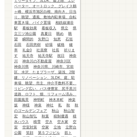
ミリータイプ、3LDK、最上階、エレ
ベーター、オートロック、グレイス鶴
ヶ峰、横浜市旭区白根、南向き、日当
り、眺望、通風、敷地内駐車場、自転
車置き場、バイク置場
相鉄線瀬谷
駅
看板効果
看板収入
県立
県
立三ツ池公園
真夏日
眺め
眺
望
瞬間的
矢野口
知恵
石垣
石田
石田悠樹
砂場
破格
確
率
礼金0
社員寮
社長
祈りま
す
祐天寺
祐天寺駅
祝日
神奈
川
神奈川の不動産屋
神奈川区
神奈川県
神奈川県、川崎市、宮前
区、水沢、たまプラーザ、築浅、2階
建、リノベーション、3LDK、庭、駐
車場、眺望、売主、仲介手数料不要、
リビング広い、バス便豊富、尻手黒川
道路、ロフト、畑、リフォーム済み、
田園風景
神明町
神木本町
神楽
坂
神様
神泉
神社
私
秋
秋
のゴールデンフェア
秋山
秋山智
宏
秋山智弘
秋葉
税制優遇
積
水ハウス
積雪
空き
空き家
空
室
空室対策
空家
立地
立野台
公園
笑顔
第５フジビル
筋ト