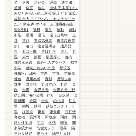
焚
退去
送迎会
通勤
通学路
通風
速完
造り
連休.高津.涼しい.
みなとみらい.第三京浜.娘.子ども.家族.
成長.全力.アイワハウス.センチュリー
21.不動産.家.マイホーム.田園都市線.
連休明け
連日
進学
運動
運動
不足
運用
過信
過信は禁物
道
具
道路
道路高低差
道路高低差
無し
遠出
適合証明書
適用要
件
遮音性能
選ばれた
選ぶ
避
難
郊外
部屋
部屋探し
都内
都営浅草線
都心へのアクセス
都立
大学
都筑ふれあいの丘
都筑区
都筑区荏田南
重厚
重説
重量鉄
骨造
野川本町
野球
野球少年
野生
野良猫
野菜炒め
野鳥
金
利
金沢
金沢八景
金沢八景，野
島公園，海の公園，釣り
金沢区
金
融機関
金額
金魚
釣り堀
釣り
場
釣堀
鉄町
鉄筋コンクリート
造
鉄骨造
鎌倉
鎌倉市
長期優
良住宅
長津田
開放感
閑静
閑
静な住宅街
間口
関係
関東
関
東学院大学
防犯カメラ
限界
陽
当たり良好
陽当り
陽当り良好