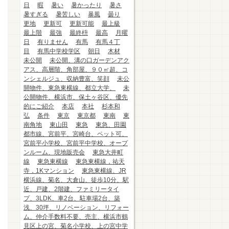
日
暇
暑い
暑かったり
暑さ
暑すぎる
暑苦しい
暴風
曇り
更地
更新可
更新可能
最上級
最上階
最強
最終枡
最高
月曜
日
有りません
有馬
有馬４丁
目
有馬中学校学区
朝日
木材
未公開
未公開、溝の口ガーデンアク
アス、高層階、角部屋、９０㎡超、コ
ンシェルジュ、収納豊富、笑顔
未公
開物件、東急東横線、都立大学、
未
公開物件、横浜市、保土ヶ谷区、優先
的にご紹介
本店
本社
杉本和
弘
条件
東京
東京都
東南
東
南角地
東山田
東急
東急、田園
都市線、宮前平、宮崎台、ペット可、
宮前平小学校、宮前平中学校、オープ
ンルーム、現地販売会
東急大井町
線
東急東横線
東急東横線，祐天
寺，1Kマンション
東急東横線、JR
横浜線、菊名、大倉山、徒歩10分、駅
近、戸建、2階建、ファミリータイ
プ、3LDK、車2台、駐車場2台、築
浅、30坪、リノベーション、リフォー
ム、仲介手数料不要、売主、横浜市鶴
見区上の宮、菊名小学校、上の宮中学