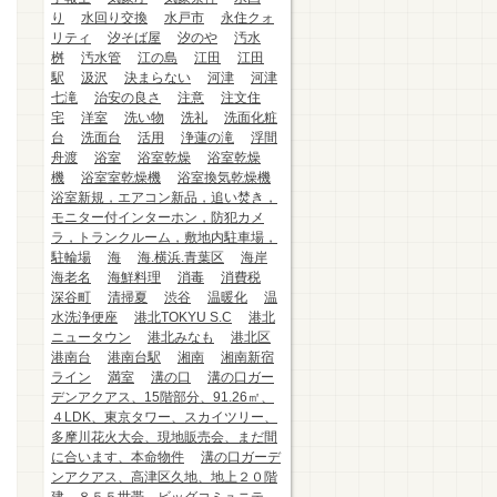
り
水回り交換
水戸市
永住クォ
リティ
汐そば屋
汐のや
汚水
桝
汚水管
江の島
江田
江田
駅
汲沢
決まらない
河津
河津
七滝
治安の良さ
注意
注文住
宅
洋室
洗い物
洗礼
洗面化粧
台
洗面台
活用
浄蓮の滝
浮間
舟渡
浴室
浴室乾燥
浴室乾燥
機
浴室室乾燥機
浴室換気乾燥機
浴室新規，エアコン新品，追い焚き，
モニター付インターホン，防犯カメ
ラ，トランクルーム，敷地内駐車場，
駐輪場
海
海.横浜.青葉区
海岸
海老名
海鮮料理
消毒
消費税
深谷町
清掃夏
渋谷
温暖化
温
水洗浄便座
港北TOKYU S.C
港北
ニュータウン
港北みなも
港北区
港南台
港南台駅
湘南
湘南新宿
ライン
満室
溝の口
溝の口ガー
デンアクアス、15階部分、91.26㎡、
４LDK、東京タワー、スカイツリー、
多摩川花火大会、現地販売会、まだ間
に合います、本命物件
溝の口ガーデ
ンアクアス、高津区久地、地上２０階