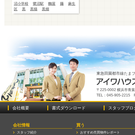
沼小学校
鷺沼駅
麵屋
麺
麻生
区
黒
黒猫
黒畑
東急田園都市線たま
〒225-0002 横浜市
TEL：045-905-2215 
会社概要
書式ダウンロード
スタッフブロ
会社情報
買う
スタッフ紹介
おすすめ売買物件レポート