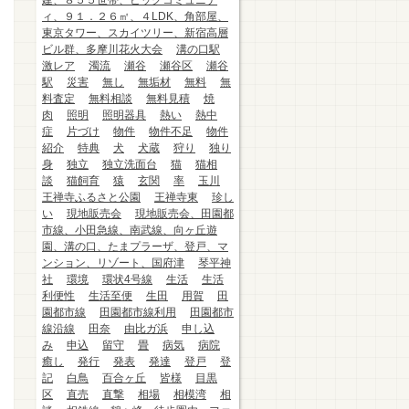
建、８５５世帯、ビッグコミュニテ
ィ、９１．２６㎡、４LDK、角部屋、
東京タワー、スカイツリー、新宿高層
ビル群、多摩川花火大会
溝の口駅
激レア
濁流
瀬谷
瀬谷区
瀬谷
駅
災害
無し
無垢材
無料
無
料査定
無料相談
無料見積
焼
肉
照明
照明器具
熱い
熱中
症
片づけ
物件
物件不足
物件
紹介
特典
犬
犬蔵
狩り
独り
身
独立
独立洗面台
猫
猫相
談
猫飼育
猿
玄関
率
玉川
王禅寺ふるさと公園
王禅寺東
珍し
い
現地販売会
現地販売会、田園都
市線、小田急線、南武線、向ヶ丘遊
園、溝の口、たまプラーザ、登戸、マ
ンション、リゾート、国府津
琴平神
社
環境
環状4号線
生活
生活
利便性
生活至便
生田
用賀
田
園都市線
田園都市線利用
田園都市
線沿線
田奈
由比ガ浜
申し込
み
申込
留守
畳
病気
病院
癒し
発行
発表
発達
登戸
登
記
白鳥
百合ヶ丘
皆様
目黒
区
直売
直撃
相場
相模湾
相