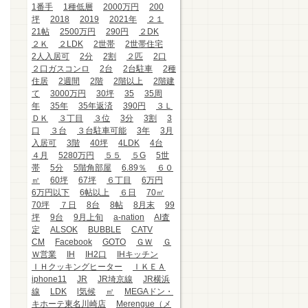
1番手
1種低層
2000万円
200
坪
2018
2019
2021年
２１
21帖
2500万円
290円
２DK
２Ｋ
２LDK
2世帯
2世帯住宅
2人入居可
2分
2割
２匹
2口
２口ガスコンロ
2台
2台駐車
2種
住居
2週間
2階
2階以上
2階建
て
3000万円
30坪
35
35周
年
35年
35年返済
390円
３Ｌ
ＤＫ
３丁目
３位
3分
3割
3
口
３台
３台駐車可能
3年
3月
入居可
3階
40坪
4LDK
4台
４月
5280万円
５５
５G
5世
帯
5分
5階角部屋
6.89％
６０
㎡
60坪
67坪
６丁目
6万円
6万円以下
6帖以上
６日
70㎡
70坪
７日
8台
8帖
8月末
99
坪
9台
9月上旬
a-nation
AI査
定
ALSOK
BUBBLE
CATV
CM
Facebook
GOTO
ＧＷ
Ｇ
Ｗ営業
IH
IH2口
IHキッチン
ＩＨクッキングヒーター
ＩＫＥＡ
iphone11
JR
JR埼京線
JR横浜
線
LDK
l気候
㎡
MEGAドン・
キホーテ東名川崎店
Merengue（メ