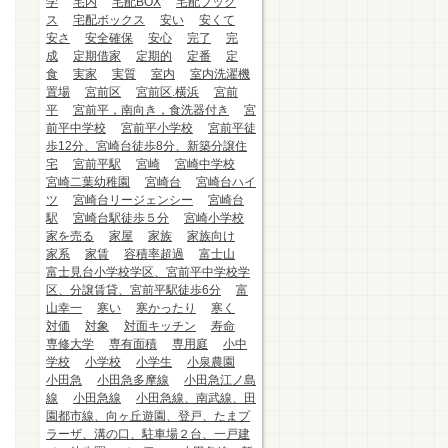
学
宅内
宅配BOX
宅配ブック
ス
宅配ボックス
安い
安くて
安さ
安全確保
安心
完了
完
成
定期借家
定期的
定番
定
食
実家
実質
室内
室内洗濯機
置場
宮前区
宮前区.横浜
宮前
平
宮前平，南向き，食洗器付き
宮
前平中学校
宮前平小学校
宮前平徒
歩12分、宮崎台徒歩8分、新築分譲住
宅
宮前平駅
宮崎
宮崎中学校
宮崎二葉幼稚園
宮崎台
宮崎台ハイ
ツ
宮崎台リージェンシー
宮崎台
駅
宮崎台駅徒歩５分
宮崎小学校
家を売る
家屋
家族
家族向け
家系
家賃
容積率超過
富士山
富士見台小学校学区、宮前平中学校学
区、分譲賃貸、宮前平駅徒歩6分
富
山幸一
寒い
寒かったり
寒く
対価
対象
対面キッチン
寿命
専修大学
専有面積
専用庭
小中
学校
小学校
小学生
小泉農園
小田急
小田急多摩線
小田急江ノ島
線
小田急線
小田急線、南武線、田
園都市線、向ヶ丘遊園、登戸、たまプ
ラーザ、溝の口、駐車場２台、一戸建