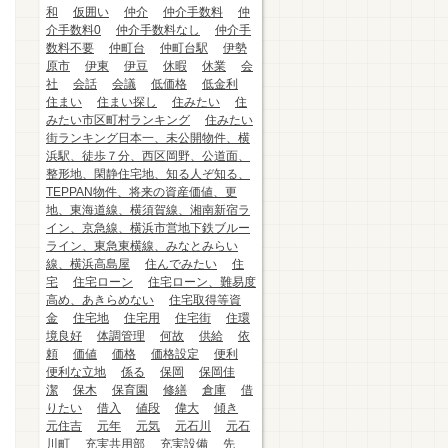
和
仮囲い
仲介
仲介手数料
仲
介手数料0
仲介手数料なし
仲介手
数料不要
仲町台
仲町台駅
伊勢
原市
伊東
伊豆
休暇
休業
会
社
会話
会議
低価格
低金利
住まい
住まい探し
住みたい
住
みたい市区町村ランキング
住みたい
街ランキング日本一、未公開物件、横
浜駅、徒歩７分、西区岡野、公道面、
整形地、閑静住宅地、知る人ぞ知る、
TEPPAN物件、将来の資産価値、更
地、東海道線、横須賀線、湘南新宿ラ
イン、京急線、横浜市営地下鉄ブルー
ライン、東急東横線、みなとみらい
線、横浜高島屋
住んでみたい
住
宅
住宅ローン
住宅ローン、難易度
高め、あきらめない
住宅取得等資
金
住宅地
住宅用
住宅街
住環
境良好
体調管理
何故
供給
依
頼
価値
価格
価格設定
便利
便利な立地
係る
保岡
保岡佳
潔
保木
保育園
修繕
倉庫
借
りたい
借入
値段
偉大
傾き
元住吉
元年
元気
元石川
元石
川町
充実共用部
充実設備
先