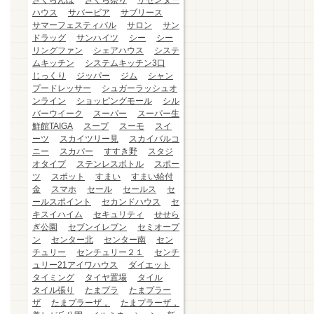
さくらんぼ
さくら祭り
ザセンター
ハウス
サバービア
サブリース
サマーフェスティバル
サロン
サン
ドラッグ
サンハイツ
シー
シー
リングファン
シェアハウス
システ
ムキッチン
システムキッチン3口
じっくり
ジッパー
ジム
シャン
プードレッサー
シュガーラッシュオ
ンライン
ショッピングモール
シル
バーウイーク
スーパー
スーパー生
鮮館TAIGA
スープ
スーモ
スイ
ーツ
スカイツリー見
スカイバルコ
ニー
スカパー
すすき野
スタジ
オタイプ
ステンレスボトル
スポー
ツ
スポット
すまい
すまい給付
金
スマホ
セール
セールス
セ
ールスポイント
セカンドハウス
セ
キスイハイム
セキュリティ
せせら
ぎ公園
セブンイレブン
セミオープ
ン
センター北
センター南
セン
チュリー
センチュリー２１
センチ
ュリー21アイワハウス
ダイエット
タイミング
タイヤ置場
タイル
タイル張り
たまプラ
たまプラー
ザ
たまプラーザ，
たまプラーザ，