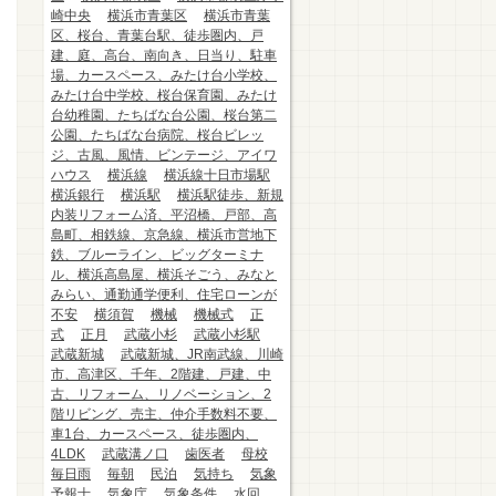
崎中央
横浜市青葉区
横浜市青葉
区、桜台、青葉台駅、徒歩圏内、戸
建、庭、高台、南向き、日当り、駐車
場、カースペース、みたけ台小学校、
みたけ台中学校、桜台保育園、みたけ
台幼稚園、たちばな台公園、桜台第二
公園、たちばな台病院、桜台ビレッ
ジ、古風、風情、ビンテージ、アイワ
ハウス
横浜線
横浜線十日市場駅
横浜銀行
横浜駅
横浜駅徒歩、新規
内装リフォーム済、平沼橋、戸部、高
島町、相鉄線、京急線、横浜市営地下
鉄、ブルーライン、ビッグターミナ
ル、横浜高島屋、横浜そごう、みなと
みらい、通勤通学便利、住宅ローンが
不安
横須賀
機械
機械式
正
式
正月
武蔵小杉
武蔵小杉駅
武蔵新城
武蔵新城、JR南武線、川崎
市、高津区、千年、2階建、戸建、中
古、リフォーム、リノベーション、2
階リビング、売主、仲介手数料不要、
車1台、カースペース、徒歩圏内、
4LDK
武蔵溝ノ口
歯医者
母校
毎日雨
毎朝
民泊
気持ち
気象
予報士
気象庁
気象条件
水回