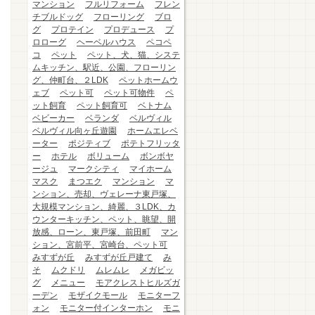
マンション
フルリフォーム
フレン
チブルドッグ
フローリング
ブロ
グ
プロテイン
プロデュース
プ
ロローグ
ヘーベルハウス
ペコペ
コ
ペット
ペット、犬、猫、システ
ムキッチン、駅近、公園、フローリン
グ、仲町台、２LDK
ペットホームウ
ェブ
ペット可
ペット可物件
ペ
ット飼育
ペット飼育可
ベトナム
ベビーカー
ベランダ
ベルヴィル
ベルヴィル向ヶ丘遊園
ホームエレベ
ーター
ポジティブ
ポテトフリッタ
ー
ホテル
ボリューム
ボンボヤ
ージュ
マークシティ
マイホーム
マスク
まつエク
マンション
マ
ンション、売却、ヴェレーナ東戸塚、
大規模マンション、綺麗、３LDK、カ
ウンターキッチン、ペット、眺望、開
放感、ローン、東戸塚、前田町
マン
ション、宮前平、宮崎台、ペット可
みすずが丘
みすずが丘戸建て
み
そ
ムクドリ
ムレムレ
メガビッ
グ
メニュー
モアクレストヒルズガ
ーデン
モザイクモール
モニターフ
ォン
モニター付インターホン
モニ