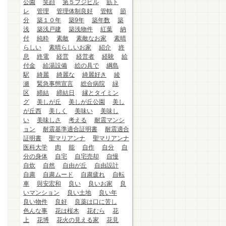
公園
笑顔
第５フジビル
筋ト
レ
管理
管理体制良好
管轄
節
分
築１０年
築9年
築年数
築
浅
築浅戸建
築浅物件
紅葉
納
付
純粋
素敵
素敵なお家
素晴
らしい
素晴らしいお家
紹介
終
息
終電
経営
経営者
経験
給
付金
給湯設備
絵の具で
綱島
駅
綺麗
綺麗な
綺麗好き
綾
瀬
緊急事態宣言
総合病院
緑
区
締結
締結日
縁とタイミン
グ
美しが丘
美しが丘公園
美し
が丘西
美しく
美味い
美味し
い
美味しさ
考える
耐震マンシ
ョン
耐震基準適合証明書
耐震適合
証明書
聖マリアンナ
聖マリアンナ
医科大学
肉
能
自作
自分
自
分の身体
自宅
自宅売却
自慢
自炊
自然
自由が丘
自由設計
自粛
自粛ムード
自粛疲れ
自転
車
與安宏和
良い
良いお家
良
いマンション
良い土地
良い年
良い物件
良好
良薬は口に苦し
色んな事
花は桜木
花むら
花
上
花博
花火の見える家
花見