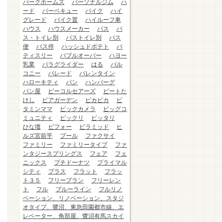
パークホームズ
パーソナルジム
ハ
ード
バーベキュー
バイク
ハイ
グレード
バイク置
ハイルーフ車
ハウス
ハウスメーカー
バス
バ
ス・トイレ別
バストイレ別
バス
便
バス停
ハッシュドポテト
パ
ティスリー
バブルオーバー
ハヨー
乳業
パラグライダー
はる
バル
コニー
パレード
バレンタイン
ハローキティ
パン
ハンバーグ
パン屋
ビーコルセアーズ
ビートた
けし
ビアガーデン
ピカピカ
ビ
タミンママ
ビックカメラ
ビッグコ
ミュニティ
ビックリ
ピッタリ
ひな壇
ビフォー
ピラミッド
ヒ
ルズ宮前平
プール
ファクサイ
ファミリー
ファミリータイプ
ファ
ンタジースプリングス
フェア
フェ
ニックス
プチドーナツ
プライマル
シティ
プラス
フラット
フラッ
ト３５
フリープラン
フリーレン
ト
フル
ブルーライン
フルリノ
ベーション、リノベーション、スタジ
オタイプ、鷺沼、東急田園都市線、エ
レベーター、角部屋、鷺沼有馬スカイ