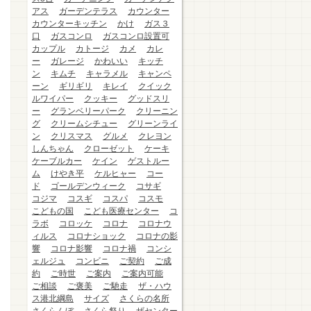
アス
ガーデンテラス
カウンター
カウンターキッチン
かけ
ガス３
口
ガスコンロ
ガスコンロ設置可
カップル
カトージ
カメ
カレ
ー
ガレージ
かわいい
キッチ
ン
キムチ
キャラメル
キャンペ
ーン
ギリギリ
キレイ
クイック
ルワイパー
クッキー
グッドスリ
ー
グランベリーパーク
クリーニン
グ
クリームシチュー
グリーンライ
ン
クリスマス
グルメ
クレヨン
しんちゃん
クローゼット
ケーキ
ケーブルカー
ケイン
ゲストルー
ム
けやき平
ケルヒャー
コー
ド
ゴールデンウィーク
コサギ
コジマ
コスギ
コスパ
コスモ
こどもの国
こども医療センター
コ
ラボ
コロッケ
コロナ
コロナウ
ィルス
コロナショック
コロナの影
響
コロナ影響
コロナ禍
コンシ
ェルジュ
コンビニ
ご契約
ご成
約
ご時世
ご案内
ご案内可能
ご相談
ご褒美
ご馳走
ザ・ハウ
ス港北綱島
サイズ
さくらの名所