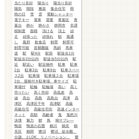
当たり良好
陽当り
陽当り良好
陽気
階段
雅楽
集合住宅
雨
雨の日
雪
雲
電動シャッター
電子キー
電車
需要
青葉区
青
葉台
静か
静かさ
静岡市
非課
税制度
面積
頂ける
頂上
頑
丈
頑張った
頑張れ
額
風通
し
風邪
飲食店
飼育
飼育可
飼育可能
首都圏版
馬絹
馬車
道
駅
駅4分
駅前
駅徒歩1分
駅徒歩3分以内
駅徒歩5分以内
駅
近
駅近い
駅近物件
駐車
駐車
2台
駐車3台
駐車9台
駐車スペー
ス2台
駐車場
駐車場２台
駐車場
2台、屋根付き駐車場、車サイズ
駐
車場付
駐輪
駐輪場
高い
高く
売りたい
高く売却
高低差
高
値
高台
高島
高島台
高津
高
津区
高津区千年
高津駅
高級
高級住宅
高級住宅街
高速インター
ネット
高額
高齢者
鬼
鬼怒川
決壊
魅力
鯉
鳥
鳩サブレ―
鴨居
鴨居の石畳
鶴川
鶴見
鶴
見区
鶴間
鷺沼
鷺沼、徒歩圏、
分譲、２LDK、リノベーション、
鷺