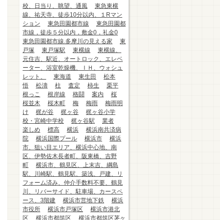
校、日当り、眺望、通風
東急東横
線、祐天寺、徒歩10分以内、１Rマン
ション
東急田園都市線
東急田園都
市線，徒歩５分以内，敷金0，礼金0
東急田園都市線.多摩川の見える家
東
戸塚
東戸塚駅
東横線
東横線、
元住吉、駅近、オートロック、エレベ
ーター、浴室乾燥機、ＩＨ、ウォシュ
レット、
東海道
東生田
松本
悟
松濤
柱
査定
柿生
栗平
根っこ
根岸線
格闘
案内
桜
桜並木
桜木町
梅
梅雨
梅雨明
け
梶が谷
梶ヶ谷
梶ヶ谷小学
校・宮崎中学校
梶ヶ谷駅
業者
楽しめ
標高
横浜
横浜南共済病
院
横浜国際プール
横浜市
横浜
市、狙い目エリア、横浜中心地、南
区、伊勢佐木長者町、阪東橋、吉野
町
横浜市、鶴見区、上末吉、綱島
駅、川崎駅、鶴見駅、築浅、戸建、リ
フォーム済み、仲介手数料不要、鶴見
川、リバーサイド、駐車場、カースペ
ース、3階建
横浜市営地下鉄
横浜
市役所
横浜市戸塚区
横浜市港北
区
横浜市都筑区
横浜市都筑区茅ヶ