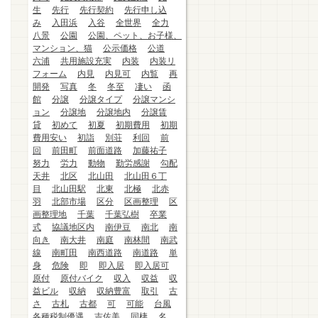
生
先行
先行契約
先行申し込
み
入田浜
入谷
全世界
全力
八景
公園
公園、ペット、お子様、
マンション、猫
公示価格
公道
六浦
共用施設充実
内装
内装リ
フォーム
内見
内見可
内覧
再
開発
写真
冬
冬至
凄い
函
館
分譲
分譲タイプ
分譲マンシ
ョン
分譲地
分譲地内
分譲賃
貸
初めて
初夏
初期費用
初期
費用安い
初詣
別荘
利回
前
回
前田町
前面道路
加藤祐子
努力
労力
動物
勤労感謝
勾配
天井
北区
北山田
北山田６丁
目
北山田駅
北東
北極
北赤
羽
北部市場
区分
区画整理
区
画整理地
千葉
千葉弘樹
卒業
式
協議地区内
南伊豆
南北
南
向き
南大井
南庭
南林間
南武
線
南町田
南西道路
南道路
単
身
危険
即
即入居
即入居可
原付
原付バイク
収入
収益
収
益ビル
収納
収納豊富
取引
古
さ
古札
古都
可
可能
台風
各種税制優遇
吉佐美
同棲
名