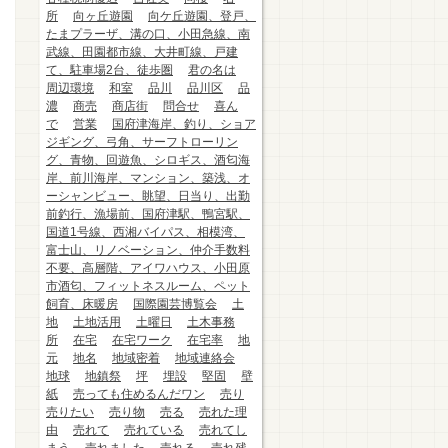
所
向ヶ丘遊園
向ケ丘遊園、登戸、
たまプラーザ、溝の口、小田急線、南
武線、田園都市線、大井町線、戸建
て、駐車場2台、徒歩圏
君の名は
周辺環境
和室
品川
品川区
品
濃
商売
商店街
問合せ
喜ん
で
営業
国府津海岸、釣り、ショア
ジギング、弓角、サーフトローリン
グ、青物、回遊魚、シロギス、酒匂海
岸、前川海岸、マンション、築浅、オ
ーシャンビュー、眺望、日当り、出勤
前釣行、漁場前、国府津駅、鴨宮駅、
国道1号線、西湘バイパス、相模湾、
富士山、リノベーション、仲介手数料
不要、高層階、アイワハウス、小田原
市酒匂、フィットネスルーム、ペット
飼育、床暖房
国際園芸博覧会
土
地
土地活用
土曜日
土木事務
所
在宅
在宅ワーク
在宅率
地
元
地名
地域密着
地域連絡会
地球
地鎮祭
坪
埋設
堅固
壁
紙
売っても住めるんだワン
売り
売りたい
売り物
売る
売れた理
由
売れて
売れている
売れてし