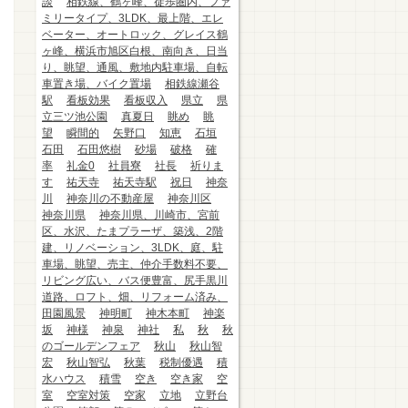
談
相鉄線、鶴ヶ峰、徒歩圏内、ファ
ミリータイプ、3LDK、最上階、エレ
ベーター、オートロック、グレイス鶴
ヶ峰、横浜市旭区白根、南向き、日当
り、眺望、通風、敷地内駐車場、自転
車置き場、バイク置場
相鉄線瀬谷
駅
看板効果
看板収入
県立
県
立三ツ池公園
真夏日
眺め
眺
望
瞬間的
矢野口
知恵
石垣
石田
石田悠樹
砂場
破格
確
率
礼金0
社員寮
社長
祈りま
す
祐天寺
祐天寺駅
祝日
神奈
川
神奈川の不動産屋
神奈川区
神奈川県
神奈川県、川崎市、宮前
区、水沢、たまプラーザ、築浅、2階
建、リノベーション、3LDK、庭、駐
車場、眺望、売主、仲介手数料不要、
リビング広い、バス便豊富、尻手黒川
道路、ロフト、畑、リフォーム済み、
田園風景
神明町
神木本町
神楽
坂
神様
神泉
神社
私
秋
秋
のゴールデンフェア
秋山
秋山智
宏
秋山智弘
秋葉
税制優遇
積
水ハウス
積雪
空き
空き家
空
室
空室対策
空家
立地
立野台