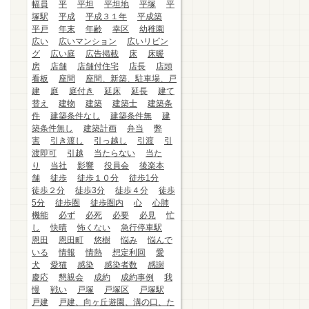
幅員
平
平坦
平坦地
平塚
平
塚駅
平成
平成３１年
平成築
平戸
年末
年齢
幸区
幼稚園
広い
広いマンション
広いリビン
グ
広い庭
広告掲載
床
床暖
房
店舗
店舗付住宅
店長
店頭
看板
座間
座間、新築、駐車場、戸
建
庭
庭付き
延床
延長
建て
替え
建物
建築
建築士
建築条
件
建築条件なし
建築条件無
建
築条件無し
建築計画
弁当
弊
害
引き渡し
引っ越し
引渡
引
渡即可
引越
当たらない
当た
り
当社
影響
役員会
後楽本
舗
徒歩
徒歩１０分
徒歩1分
徒歩２分
徒歩3分
徒歩４分
徒歩
5分
徒歩圏
徒歩圏内
心
心肺
機能
必ず
必死
必要
必見
忙
し
快晴
怖くない
急行停車駅
恩田
恩田町
悠樹
悩み
悩んで
いる
情報
情熱
想定利回
愛
犬
愛猫
感染
感染者数
感謝
慶応
懇親会
成約
成約事例
我
慢
戦い
戸塚
戸塚区
戸塚駅
戸建
戸建、向ヶ丘遊園、溝の口、た