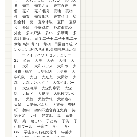
まう
売れました
売れる
売れ残
る
売主
売主さま
売主直売
売
価
売却
売却相談
売地
売物
件
売買
売買価格
売買取引
変
動金利
夏
夏季休暇
夏日
夏祭
り
外出
外壁塗装
外装塗装済
外食
多々戸浜
多い
多摩川
多
摩川.花火.世田谷.二子玉.二子玉川.二子
新地.高津.溝ノ口.溝の口.田園都市線.マ
ンション.眺望.見える.高層階.屋上.バル
コニー.アイワハウス.センチュリー
21
多頭
大事
大会
大切
大
口
大和
大和ハウス
大和市
大
和市下鶴間
大型収納
大型車
大
学病院
大山
大庭恵
大掃除
大
森
大森サンハイツ
大森ベルポー
ト
大森海岸
大森海岸駅
大森
駅
大田区
大規模
大規模マンシ
ョン
天気
天気予報
天然素材
天皇
太陽光パネル
太鼓橋
奈良
町
契約
契約不適合責任免責
契
約予定
女性
好立地
妻
始発
駅
娘
嬉しい
子ども
子供
子
供用プール
子育て
学生
学生
OK
学生さんお勧め物件
学芸大