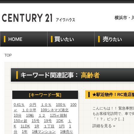
横浜市・
TOP
高齢者
★駅近物件！RC造店
[キーワード一覧]
0.41％
０円
１０％
100％
100
こんにちは！！ 緊急事
㎡
１００坪
109シネマズ港北
もお客様宅訪問で、車で
10分
10帖
１２
125㎡規制
「！？」ビック […]
150㎡超
15号
19号
1DK
１
詳細を見る »
K
1LDK
1R
１丁目
1円
1
分
1年
1棟マンション
1棟売り