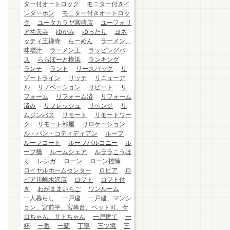
ター付オートロック
モニター付きイ
ンターホン
モニター付きオートロッ
ク
ユータカラヤ宮崎店
ユーフォリ
ア祐天寺
ゆがみ
ゆったり
ヨネ
ッティ王禅寺
らーめん
ラーメン、
味噌汁
ラーメン王
ラッピングバ
ス
ららぽーと横浜
ランキング
ランチ
ランド
リースバック
リ
ゾートライン
リッチ
リニューア
ル
リノベーション
リピート
リ
フォーム
リフォーム済
リフォーム
済み
リフレッシュ
リベンジ
リ
ムジンバス
リモート
リモートワー
ク
リモート部屋
リロケーション
ル・パン・コティディアン
ルーフ
ルーフコート
ルーフバルコニー
ル
ープ橋
ルームシェア
ルララこうほ
く
レンガ
ローン
ローン控除
ロイヤルホームセンター
ロピア
ロ
ピア川崎水沢店
ロフト
ロフト付
き
わがままいちご
ワンルーム
一人暮らし
一戸建
一戸建、マンシ
ョン、宮前平、宮崎台、ペット可、ケ
ロちゃん、サトちゃん
一戸建て
一
杯
一番
一蘭
丁寧
三ツ境
三