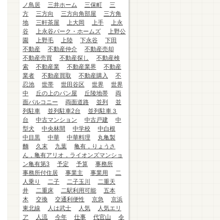
ノ鳥居
三井ホーム
三保町
三
方
三方向
三方向角部屋
三方角
地
三軒茶屋
上大岡
上手
上永
谷
上永谷パーク・ホームズ
上野公
園
上野毛
上陸
下永谷
下田
不動産
不動産仲介
不動産売却
不動産売買
不動産探し
不動産検
索
不動産業
不動産業界
不動産
業者
不動産買取
不動産購入
不
忍池
世帯
世田谷区
世界
世界
中
丘の上のパン屋
丘陵地帯
両
面バルコニー
両面道路
並列
並
列駐車
並列駐車2台
並列駐車３
台
中古マンション
中古戸建
中
型犬
中央林間
中学校
中白根
中目黒
中華
中華料理
丸亀製
麵
久末
九葉
亀有，りょうさ
ん，亀有アリオ，ライオンズマンショ
ン亀有第3
予定
予算
事務所
事務所付住居
事業主
事業用
二
人乗り
二子
二子玉川
二重天
井
二重床
二駅利用可能
五本
木
交換
交通利便性
京急
京浜
東北線
人は武士
人気
人気エリ
ア
人流
今年
仕事
代官山
令