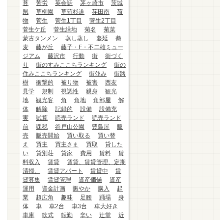
苔
苦労
英会話
茅ヶ崎市
茨城
県
草柳園
草薙杉道
荏田南
荷
物
菅生
菅生1丁目
菅生2丁目
菅生ケ丘
菅生緑地
菊名
菊菜
蒙古タンメン
蒸し蒸し
蔓延
蕎
麦
藤が丘
藤子・F・不二雄ミュー
ジアム
藤沢市
行動
街
街づく
り
街のすみここちランキング
街の
住みここちランキング
街並み
街路
樹
衝撃的
被り物
被害
西友
見学
規制
視認性
親身
観光
地
観光客
角
角地
角部屋
解
体
解除
記録的
設備
設備充
実
試算
読売ランド
読売ランド
前
課税
谷戸山公園
豊島屋
販
売
販売開始
買い取る
買い替
え
買主
買主さま
買取
貸した
い
貸別荘
貸家
費用
賃料
賃
料収入
賃貸
賃貸、賃貸管理、定期
清掃、
賃貸アパート
賃貸中
賃
貸募集
賃貸管理
資産価値
資産
運用
資金計画
賑やか
購入
起
業
超広角
趣味
足腰
踊場
身
体
車
車2台
車3台
車大好き
車庫
軟式
転勤
辛い
辻堂
近