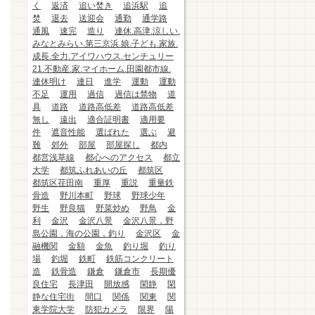
く
返済
追い焚き
追浜駅
追
焚
退去
送迎会
通勤
通学路
通風
速完
造り
連休.高津.涼しい.
みなとみらい.第三京浜.娘.子ども.家族.
成長.全力.アイワハウス.センチュリー
21.不動産.家.マイホーム.田園都市線.
連休明け
連日
進学
運動
運動
不足
運用
過信
過信は禁物
道
具
道路
道路高低差
道路高低差
無し
遠出
適合証明書
適用要
件
遮音性能
選ばれた
選ぶ
避
難
郊外
部屋
部屋探し
都内
都営浅草線
都心へのアクセス
都立
大学
都筑ふれあいの丘
都筑区
都筑区荏田南
重厚
重説
重量鉄
骨造
野川本町
野球
野球少年
野生
野良猫
野菜炒め
野鳥
金
利
金沢
金沢八景
金沢八景，野
島公園，海の公園，釣り
金沢区
金
融機関
金額
金魚
釣り堀
釣り
場
釣堀
鉄町
鉄筋コンクリート
造
鉄骨造
鎌倉
鎌倉市
長期優
良住宅
長津田
開放感
閑静
閑
静な住宅街
間口
関係
関東
関
東学院大学
防犯カメラ
限界
陽