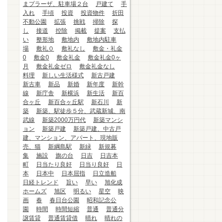
まプラーザ、駐車場２台
戸建て
手
入れ
手頃
投資
投資物件
折田
不動公園
拡張
挑戦
掃除
探
し
接道
控除
掲載
提案
支払
い
整形地
敷地内
敷地内駐車
場
敷礼０
敷礼なし
敷金・礼金
0
敷金0
敷金礼金
敷金礼金0ヶ
月
敷金礼金ゼロ
敷金礼金なし
料理
新しい生活様式
新古戸建
新古車
新品
新婚
新年度
新幹
線
新庁舎
新横浜
新生活
新百
合ヶ丘
新百合ヶ丘駅
新石川
新
築
新築、駅徒歩５分、武蔵新城、南
武線
新築2000万円代
新築マンシ
ョン
新築戸建
新築戸建、中古戸
建、マンション、アパート、現地販
売、猫
新綱島駅
新緑
新規募
集
施設
旗の台
日吉
日吉本
町
日当たり良好
日当り良好
日
本
日本中
日本屈指
日立造船
日経トレンド
旨い
早い
旭化成
ホームズ
旭区
明るい
星空
映
画
春
春日台公園
昭和記念公
園
時間
時間短縮
普通
普通分
譲賃貸
普通賃貸借
晴れ
晴れの