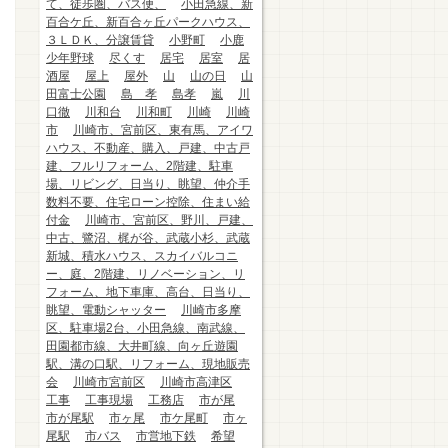
て、徒歩圏、バス便、
小田急線、新
百合ケ丘、新百合ヶ丘パークハウス、
３ＬＤＫ、分譲賃貸
小野町
小鹿
少年野球
尽くす
居宅
居室
居
酒屋
屋上
屋外
山
山の日
山
田富士公園
島 孝
島孝
嵐
川
口徹
川和台
川和町
川崎
川崎
市
川崎市、宮前区、東有馬、アイワ
ハウス、不動産、購入、戸建、中古戸
建、フルリフォーム、2階建、駐車
場、リビング、日当り、眺望、仲介手
数料不要、住宅ローン控除、住まい給
付金
川崎市、宮前区、野川、戸建、
中古、鷺沼、梶が谷、武蔵小杉、武蔵
新城、積水ハウス、スカイバルコニ
ー、庭、2階建、リノベーション、リ
フォーム、地下車庫、高台、日当り、
眺望、電動シャッター
川崎市多摩
区、駐車場2台、小田急線、南武線、
田園都市線、大井町線、向ヶ丘遊園
駅、溝の口駅、リフォーム、現地販売
会
川崎市宮前区
川崎市高津区
工事
工事現場
工務店
市が尾
市が尾駅
市ヶ尾
市ケ尾町
市ヶ
尾駅
市バス
市営地下鉄
希望