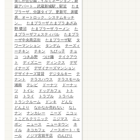
美しが丘公園，イルミネーション，新
築アパート，武蔵新城駅，駅近
たま
プラーザ、分譲タイプ、更新可、床暖
房、オートロック、システムキッチ
ン、
たまプラーザ.たまプラ.あざみ
野.鷺沼
たまプラーザ.ラーメン
た
まプラーザフェスティバル
たまプラ
ーザ中央商店街
たまプラーザ駅
タ
ワーマンション
タンデム
チーズィ
ーチキン
チキン
ちびっ子
チョ
コ
つきみ野
つけ麺
テイクアウ
ト
ディズニー
ディンクス
デザ
イナーズ
デザイナーズマンション
デザイナーズ賃貸
デジタルキー
テ
ナント
テラスハウス
テラスモール
湘南
テレビ
ドーナツ
ドーナッ
ツ
トイレ
ドッグカフェ
トト
ロ
トライ
トラブル
トラベル
トランクルーム
ドンキ
どんな
どんより
なかなか売れない
なし
ナン
ナンカレー
ニーズ
ニコッ
トこどもクリニック
ニジマス
ニッ
ポン
ニュース
ニュータウン
ネ
イル
ネコカフェ
ノースポート・モ
ール
ノジマ宮前平店
のんびり