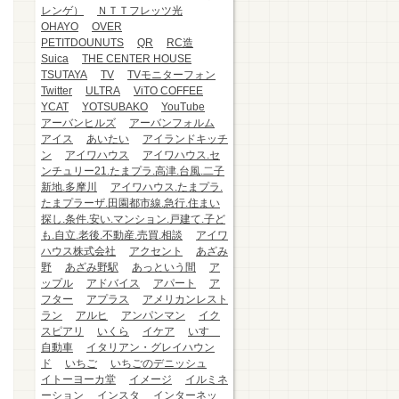
レンゲ）
ＮＴＴフレッツ光
OHAYO
OVER
PETITDOUNUTS
QR
RC造
Suica
THE CENTER HOUSE
TSUTAYA
TV
TVモニターフォン
Twitter
ULTRA
ViTO COFFEE
YCAT
YOTSUBAKO
YouTube
アーバンヒルズ
アーバンフォルム
アイス
あいたい
アイランドキッチ
ン
アイワハウス
アイワハウス.セ
ンチュリー21.たまプラ.高津.台風.二子
新地.多摩川
アイワハウス.たまプラ.
たまプラーザ.田園都市線.急行.住まい
探し.条件.安い.マンション.戸建て.子ど
も.自立.老後.不動産.売買.相談
アイワ
ハウス株式会社
アクセント
あざみ
野
あざみ野駅
あっという間
ア
ップル
アドバイス
アパート
ア
フター
アプラス
アメリカンレスト
ラン
アルヒ
アンパンマン
イク
スピアリ
いくら
イケア
いすゞ
自動車
イタリアン・グレイハウン
ド
いちご
いちごのデニッシュ
イトーヨーカ堂
イメージ
イルミネ
ーション
インスタ
インターネッ