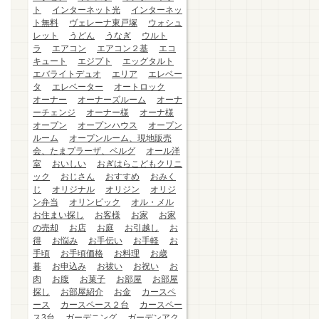
ト
インターネット光
インターネッ
ト無料
ヴェレーナ東戸塚
ウォシュ
レット
うどん
うなぎ
ウルト
ラ
エアコン
エアコン２基
エコ
キュート
エジプト
エッグタルト
エバライトデュオ
エリア
エレベー
タ
エレベーター
オートロック
オーナー
オーナーズルーム
オーナ
ーチェンジ
オーナー様
オーナ様
オープン
オープンハウス
オープン
ルーム
オープンルーム、現地販売
会、たまプラーザ、ベルグ
オール洋
室
おいしい
おぎはらこどもクリニ
ック
おじさん
おすすめ
おみく
じ
オリジナル
オリジン
オリジ
ン弁当
オリンピック
オル・メル
お住まい探し
お客様
お家
お家
の売却
お店
お庭
お引越し
お
得
お悩み
お手伝い
お手軽
お
手頃
お手頃価格
お料理
お歳
暮
お申込み
お祓い
お祝い
お
肉
お腹
お菓子
お部屋
お部屋
探し
お部屋紹介
お金
カースペ
ース
カースペース２台
カースペー
ス3台
ガーデニング
ガーデンアク