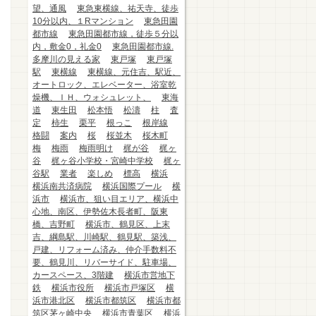
望、通風
東急東横線、祐天寺、徒歩
10分以内、１Rマンション
東急田園
都市線
東急田園都市線，徒歩５分以
内，敷金0，礼金0
東急田園都市線.
多摩川の見える家
東戸塚
東戸塚
駅
東横線
東横線、元住吉、駅近、
オートロック、エレベーター、浴室乾
燥機、ＩＨ、ウォシュレット、
東海
道
東生田
松本悟
松濤
柱
査
定
柿生
栗平
根っこ
根岸線
格闘
案内
桜
桜並木
桜木町
梅
梅雨
梅雨明け
梶が谷
梶ヶ
谷
梶ヶ谷小学校・宮崎中学校
梶ヶ
谷駅
業者
楽しめ
標高
横浜
横浜南共済病院
横浜国際プール
横
浜市
横浜市、狙い目エリア、横浜中
心地、南区、伊勢佐木長者町、阪東
橋、吉野町
横浜市、鶴見区、上末
吉、綱島駅、川崎駅、鶴見駅、築浅、
戸建、リフォーム済み、仲介手数料不
要、鶴見川、リバーサイド、駐車場、
カースペース、3階建
横浜市営地下
鉄
横浜市役所
横浜市戸塚区
横
浜市港北区
横浜市都筑区
横浜市都
筑区茅ヶ崎中央
横浜市青葉区
横浜