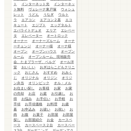
ト
インターネット光
インターネッ
ト無料
ヴェレーナ東戸塚
ウォシュ
レット
うどん
うなぎ
ウルト
ラ
エアコン
エアコン２基
エコ
キュート
エジプト
エッグタルト
エバライトデュオ
エリア
エレベー
タ
エレベーター
オートロック
オーナー
オーナーズルーム
オーナ
ーチェンジ
オーナー様
オーナ様
オープン
オープンハウス
オープン
ルーム
オープンルーム、現地販売
会、たまプラーザ、ベルグ
オール洋
室
おいしい
おぎはらこどもクリニ
ック
おじさん
おすすめ
おみく
じ
オリジナル
オリジン
オリジ
ン弁当
オリンピック
オル・メル
お住まい探し
お客様
お家
お家
の売却
お店
お庭
お引越し
お
得
お悩み
お手伝い
お手軽
お
手頃
お手頃価格
お料理
お歳
暮
お申込み
お祓い
お祝い
お
肉
お腹
お菓子
お部屋
お部屋
探し
お部屋紹介
お金
カースペ
ース
カースペース２台
カースペー
ス3台
ガーデニング
ガーデンアク