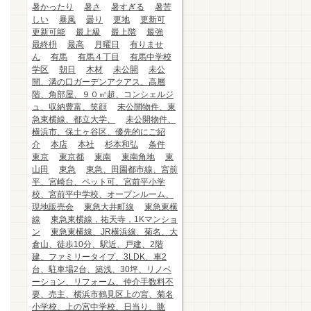
暑かったり
暑さ
暑すぎる
暑苦
しい
暴風
曇り
更地
更新可
更新可能
最上級
最上階
最強
最終枡
最高
月曜日
有りませ
ん
有馬
有馬４丁目
有馬中学校
学区
朝日
木材
未公開
未公
開、溝の口ガーデンアクアス、高層
階、角部屋、９０㎡超、コンシェルジ
ュ、収納豊富、笑顔
未公開物件、東
急東横線、都立大学、
未公開物件、
横浜市、保土ヶ谷区、優先的にご紹
介
本店
本社
杉本和弘
条件
東京
東京都
東南
東南角地
東
山田
東急
東急、田園都市線、宮前
平、宮崎台、ペット可、宮前平小学
校、宮前平中学校、オープンルーム、
現地販売会
東急大井町線
東急東横
線
東急東横線，祐天寺，1Kマンショ
ン
東急東横線、JR横浜線、菊名、大
倉山、徒歩10分、駅近、戸建、2階
建、ファミリータイプ、3LDK、車2
台、駐車場2台、築浅、30坪、リノベ
ーション、リフォーム、仲介手数料不
要、売主、横浜市鶴見区上の宮、菊名
小学校、上の宮中学校、日当り、眺