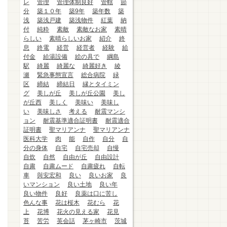
レ
管理
管理体制良好
管轄
節
分
築１０年
築9年
築年数
築
浅
築浅戸建
築浅物件
紅葉
納
付
純粋
素敵
素敵なお家
素晴
らしい
素晴らしいお家
紹介
終
息
終電
経営
経営者
経験
給
付金
給湯設備
絵の具で
綱島
駅
綺麗
綺麗な
綺麗好き
綾
瀬
緊急事態宣言
総合病院
緑
区
締結
締結日
縁とタイミン
グ
美しが丘
美しが丘公園
美し
が丘西
美しく
美味い
美味し
い
美味しさ
考える
耐震マンシ
ョン
耐震基準適合証明書
耐震適合
証明書
聖マリアンナ
聖マリアンナ
医科大学
肉
能
自作
自分
自
分の身体
自宅
自宅売却
自慢
自炊
自然
自由が丘
自由設計
自粛
自粛ムード
自粛疲れ
自転
車
與安宏和
良い
良いお家
良
いマンション
良い土地
良い年
良い物件
良好
良薬は口に苦し
色んな事
花は桜木
花むら
花
上
花博
花火の見える家
花見
苔
苦労
英会話
茅ヶ崎市
茨城