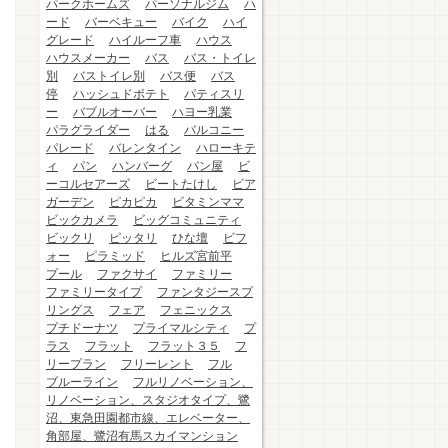
パークホームズ
パーソナルジム
ハ
ード
バーベキュー
バイク
ハイ
グレード
ハイルーフ車
ハウス
ハウスメーカー
バス
バス・トイレ
別
バストイレ別
バス便
バス
停
ハッシュドポテト
パティスリ
ー
バブルオーバー
ハヨー乳業
パラグライダー
はる
バルコニー
パレード
バレンタイン
ハローキテ
ィ
パン
ハンバーグ
パン屋
ビ
ーコルセアーズ
ビートたけし
ビア
ガーデン
ピカピカ
ビタミンママ
ビックカメラ
ビッグコミュニティ
ビックリ
ピッタリ
ひな壇
ビフ
ォー
ピラミッド
ヒルズ宮前平
プール
ファクサイ
ファミリー
ファミリータイプ
ファンタジースプ
リングス
フェア
フェニックス
プチドーナツ
プライマルシティ
プ
ラス
フラット
フラット３５
フ
リープラン
フリーレント
フル
ブルーライン
フルリノベーション、
リノベーション、スタジオタイプ、鷺
沼、東急田園都市線、エレベーター、
角部屋、鷺沼有馬スカイマンション