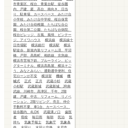
市青葉区、桜台、青葉台駅、徒歩圏
内、戸建、庭、高台、南向き、日当
り、駐車場、カースペース、みたけ台
小学校、みたけ台中学校、桜台保育
園、みたけ台幼稚園、たちばな台公
園、桜台第二公園、たちばな台病院、
桜台ビレッジ、古風、風情、ビンテー
ジ、アイワハウス
横浜線
横浜線十
日市場駅
横浜銀行
横浜駅
横浜
駅徒歩、新規内装リフォーム済、平沼
橋、戸部、高島町、相鉄線、京急線、
横浜市営地下鉄、ブルーライン、ビッ
グターミナル、横浜高島屋、横浜そご
う、みなとみらい、通勤通学便利、住
宅ローンが不安
横須賀
機械
機
械式
正式
正月
武蔵小杉
武蔵
小杉駅
武蔵新城
武蔵新城、JR南
武線、川崎市、高津区、千年、2階
建、戸建、中古、リフォーム、リノベ
ーション、2階リビング、売主、仲介
手数料不要、車1台、カースペース、
徒歩圏内、4LDK
武蔵溝ノ口
歯医
者
母校
毎日雨
毎朝
民泊
気
持ち
気象予報士
気象庁
気象条
件
水回り
水回り交換
水戸市