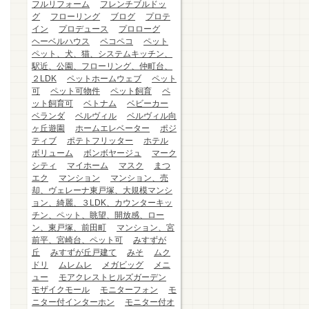
フルリフォーム
フレンチブルドッ
グ
フローリング
ブログ
プロテ
イン
プロデュース
プロローグ
ヘーベルハウス
ペコペコ
ペット
ペット、犬、猫、システムキッチン、
駅近、公園、フローリング、仲町台、
２LDK
ペットホームウェブ
ペット
可
ペット可物件
ペット飼育
ペ
ット飼育可
ベトナム
ベビーカー
ベランダ
ベルヴィル
ベルヴィル向
ヶ丘遊園
ホームエレベーター
ポジ
ティブ
ポテトフリッター
ホテル
ボリューム
ボンボヤージュ
マーク
シティ
マイホーム
マスク
まつ
エク
マンション
マンション、売
却、ヴェレーナ東戸塚、大規模マンシ
ョン、綺麗、３LDK、カウンターキッ
チン、ペット、眺望、開放感、ロー
ン、東戸塚、前田町
マンション、宮
前平、宮崎台、ペット可
みすずが
丘
みすずが丘戸建て
みそ
ムク
ドリ
ムレムレ
メガビッグ
メニ
ュー
モアクレストヒルズガーデン
モザイクモール
モニターフォン
モ
ニター付インターホン
モニター付オ