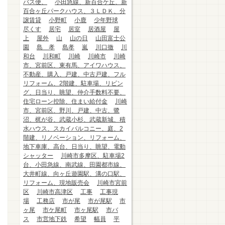
バス便、
小田急線、新百合ケ丘、新
百合ヶ丘パークハウス、３ＬＤＫ、分
譲賃貸
小野町
小鹿
少年野球
尽くす
居宅
居室
居酒屋
屋
上
屋外
山
山の日
山田富士公
園
島 孝
島孝
嵐
川口徹
川
和台
川和町
川崎
川崎市
川崎
市、宮前区、東有馬、アイワハウス、
不動産、購入、戸建、中古戸建、フル
リフォーム、2階建、駐車場、リビン
グ、日当り、眺望、仲介手数料不要、
住宅ローン控除、住まい給付金
川崎
市、宮前区、野川、戸建、中古、鷺
沼、梶が谷、武蔵小杉、武蔵新城、積
水ハウス、スカイバルコニー、庭、2
階建、リノベーション、リフォーム、
地下車庫、高台、日当り、眺望、電動
シャッター
川崎市多摩区、駐車場2
台、小田急線、南武線、田園都市線、
大井町線、向ヶ丘遊園駅、溝の口駅、
リフォーム、現地販売会
川崎市宮前
区
川崎市高津区
工事
工事現
場
工務店
市が尾
市が尾駅
市
ヶ尾
市ケ尾町
市ヶ尾駅
市バ
ス
市営地下鉄
希望
幅員
平