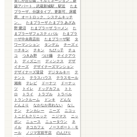
美しが丘公園，イルミネーション，新
築アパート，武蔵新城駅，駅近
たま
プラーザ、分譲タイプ、更新可、床暖
房、オートロック、システムキッチ
ン、
たまプラーザ.たまプラ.あざみ
野.鷺沼
たまプラーザ.ラーメン
た
まプラーザフェスティバル
たまプラ
ーザ中央商店街
たまプラーザ駅
タ
ワーマンション
タンデム
チーズィ
ーチキン
チキン
ちびっ子
チョ
コ
つきみ野
つけ麺
テイクアウ
ト
ディズニー
ディンクス
デザ
イナーズ
デザイナーズマンション
デザイナーズ賃貸
デジタルキー
テ
ナント
テラスハウス
テラスモール
湘南
テレビ
ドーナツ
ドーナッ
ツ
トイレ
ドッグカフェ
トト
ロ
トライ
トラブル
トラベル
トランクルーム
ドンキ
どんな
どんより
なかなか売れない
なし
ナン
ナンカレー
ニーズ
ニコッ
トこどもクリニック
ニジマス
ニッ
ポン
ニュース
ニュータウン
ネ
イル
ネコカフェ
ノースポート・モ
ール
ノジマ宮前平店
のんびり