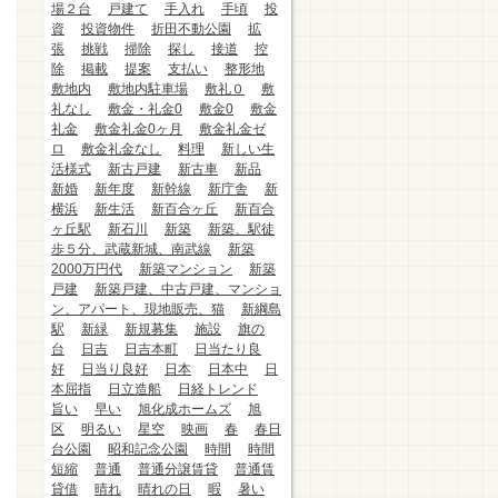
場２台
戸建て
手入れ
手頃
投
資
投資物件
折田不動公園
拡
張
挑戦
掃除
探し
接道
控
除
掲載
提案
支払い
整形地
敷地内
敷地内駐車場
敷礼０
敷
礼なし
敷金・礼金0
敷金0
敷金
礼金
敷金礼金0ヶ月
敷金礼金ゼ
ロ
敷金礼金なし
料理
新しい生
活様式
新古戸建
新古車
新品
新婚
新年度
新幹線
新庁舎
新
横浜
新生活
新百合ヶ丘
新百合
ヶ丘駅
新石川
新築
新築、駅徒
歩５分、武蔵新城、南武線
新築
2000万円代
新築マンション
新築
戸建
新築戸建、中古戸建、マンショ
ン、アパート、現地販売、猫
新綱島
駅
新緑
新規募集
施設
旗の
台
日吉
日吉本町
日当たり良
好
日当り良好
日本
日本中
日
本屈指
日立造船
日経トレンド
旨い
早い
旭化成ホームズ
旭
区
明るい
星空
映画
春
春日
台公園
昭和記念公園
時間
時間
短縮
普通
普通分譲賃貸
普通賃
貸借
晴れ
晴れの日
暇
暑い