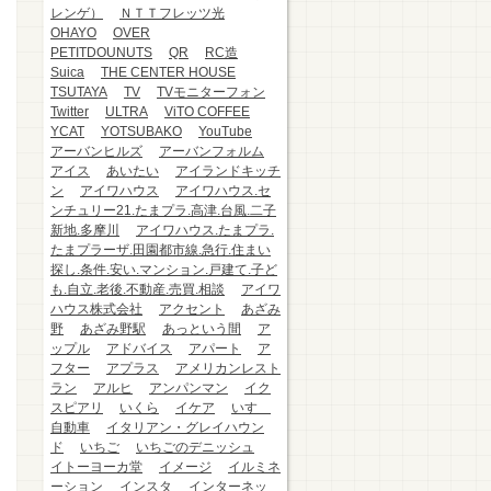
レンゲ）
ＮＴＴフレッツ光
OHAYO
OVER
PETITDOUNUTS
QR
RC造
Suica
THE CENTER HOUSE
TSUTAYA
TV
TVモニターフォン
Twitter
ULTRA
ViTO COFFEE
YCAT
YOTSUBAKO
YouTube
アーバンヒルズ
アーバンフォルム
アイス
あいたい
アイランドキッチ
ン
アイワハウス
アイワハウス.セ
ンチュリー21.たまプラ.高津.台風.二子
新地.多摩川
アイワハウス.たまプラ.
たまプラーザ.田園都市線.急行.住まい
探し.条件.安い.マンション.戸建て.子ど
も.自立.老後.不動産.売買.相談
アイワ
ハウス株式会社
アクセント
あざみ
野
あざみ野駅
あっという間
ア
ップル
アドバイス
アパート
ア
フター
アプラス
アメリカンレスト
ラン
アルヒ
アンパンマン
イク
スピアリ
いくら
イケア
いすゞ
自動車
イタリアン・グレイハウン
ド
いちご
いちごのデニッシュ
イトーヨーカ堂
イメージ
イルミネ
ーション
インスタ
インターネッ