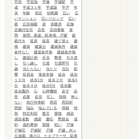
平坦
平坦地
平塚
平塚駅
平
成
平成３１年
平成築
平戸
年
末
年齢
幸区
幼稚園
広い
広
いマンション
広いリビング
広い
庭
広告掲載
床
床暖房
店舗
店舗付住宅
店長
店頭看板
座
間
座間、新築、駐車場、戸建
庭
庭付き
延床
延長
建て替え
建
物
建築
建築士
建築条件
建築
条件なし
建築条件無
建築条件無
し
建築計画
弁当
弊害
引き渡
し
引っ越し
引渡
引渡即可
引
越
当たらない
当たり
当社
影
響
役員会
後楽本舗
徒歩
徒歩
１０分
徒歩1分
徒歩２分
徒歩3
分
徒歩４分
徒歩5分
徒歩圏
徒歩圏内
心
心肺機能
必ず
必
死
必要
必見
忙し
快晴
怖く
ない
急行停車駅
恩田
恩田町
悠樹
悩み
悩んでいる
情報
情
熱
想定利回
愛犬
愛猫
感染
感染者数
感謝
慶応
懇親会
成
約
成約事例
我慢
戦い
戸塚
戸塚区
戸塚駅
戸建
戸建、向ヶ
丘遊園、溝の口、たまプラーザ、駐車