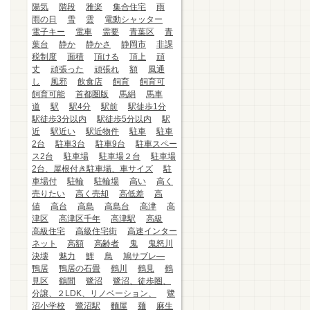
陽気
階段
雅楽
集合住宅
雨
雨の日
雪
雲
電動シャッター
電子キー
電車
需要
青葉区
青
葉台
静か
静かさ
静岡市
非課
税制度
面積
頂ける
頂上
頑
丈
頑張った
頑張れ
額
風通
し
風邪
飲食店
飼育
飼育可
飼育可能
首都圏版
馬絹
馬車
道
駅
駅4分
駅前
駅徒歩1分
駅徒歩3分以内
駅徒歩5分以内
駅
近
駅近い
駅近物件
駐車
駐車
2台
駐車3台
駐車9台
駐車スペー
ス2台
駐車場
駐車場２台
駐車場
2台、屋根付き駐車場、車サイズ
駐
車場付
駐輪
駐輪場
高い
高く
売りたい
高く売却
高低差
高
値
高台
高島
高島台
高津
高
津区
高津区千年
高津駅
高級
高級住宅
高級住宅街
高速インター
ネット
高額
高齢者
鬼
鬼怒川
決壊
魅力
鯉
鳥
鳩サブレ―
鴨居
鴨居の石畳
鶴川
鶴見
鶴
見区
鶴間
鷺沼
鷺沼、徒歩圏、
分譲、２LDK、リノベーション、
鷺
沼小学校
鷺沼駅
麵屋
麺
麻生