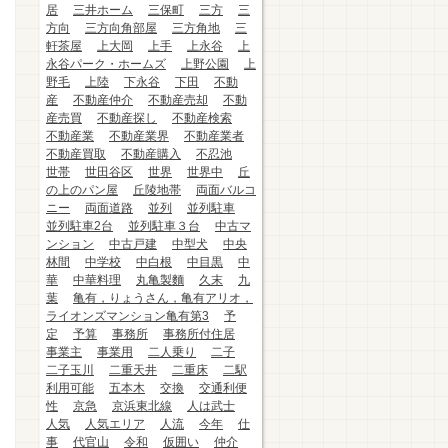
居
三井ホーム
三保町
三方
三
方向
三方向角部屋
三方角地
三
軒茶屋
上大岡
上手
上永谷
上
永谷パーク・ホームズ
上野公園
上
野毛
上陸
下永谷
下田
不動
産
不動産仲介
不動産売却
不動
産売買
不動産探し
不動産検索
不動産業
不動産業界
不動産業者
不動産買取
不動産購入
不忍池
世帯
世田谷区
世界
世界中
丘
の上のパン屋
丘陵地帯
両面バルコ
ニー
両面道路
並列
並列駐車
並列駐車2台
並列駐車３台
中古マ
ンション
中古戸建
中型犬
中央
林間
中学校
中白根
中目黒
中
華
中華料理
丸亀製麵
久末
九
葉
亀有，りょうさん，亀有アリオ，
ライオンズマンション亀有第3
予
定
予算
事務所
事務所付住居
事業主
事業用
二人乗り
二子
二子玉川
二重天井
二重床
二駅
利用可能
五本木
交換
交通利便
性
京急
京浜東北線
人は武士
人気
人気エリア
人流
今年
仕
事
代官山
令和
仮囲い
仲介