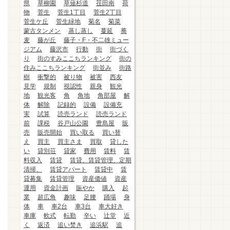
県
草柳園
草薙杉道
荏田南
荷
物
菅生
菅生1丁目
菅生2丁目
菅生ケ丘
菅生緑地
菊名
菊菜
蒙古タンメン
蒸し蒸し
蔓延
蕎
麦
藤が丘
藤子・F・不二雄ミュー
ジアム
藤沢市
行動
街
街づく
り
街のすみここちランキング
街の
住みここちランキング
街並み
街路
樹
衝撃的
被り物
被害
西友
見学
規制
視認性
親身
観光
地
観光客
角
角地
角部屋
解
体
解除
記録的
設備
設備充
実
試算
読売ランド
読売ランド
前
課税
谷戸山公園
豊島屋
販
売
販売開始
買い取る
買い替
え
買主
買主さま
買取
貸した
い
貸別荘
貸家
費用
賃料
賃
料収入
賃貸
賃貸、賃貸管理、定期
清掃、
賃貸アパート
賃貸中
賃
貸募集
賃貸管理
資産価値
資産
運用
資金計画
賑やか
購入
起
業
超広角
趣味
足腰
踊場
身
体
車
車2台
車3台
車大好き
車庫
軟式
転勤
辛い
辻堂
近
く
返済
追い焚き
追浜駅
追