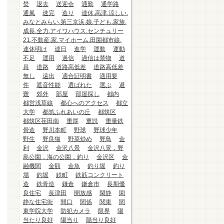
焚
退去
送迎会
通勤
通学路
通風
速完
造り
連休.高津.涼しい.
みなとみらい.第三京浜.娘.子ども.家族.
成長.全力.アイワハウス.センチュリー
21.不動産.家.マイホーム.田園都市線.
連休明け
連日
進学
運動
運動
不足
運用
過信
過信は禁物
道
具
道路
道路高低差
道路高低差
無し
遠出
適合証明書
適用要
件
遮音性能
選ばれた
選ぶ
避
難
郊外
部屋
部屋探し
都内
都営浅草線
都心へのアクセス
都立
大学
都筑ふれあいの丘
都筑区
都筑区荏田南
重厚
重説
重量鉄
骨造
野川本町
野球
野球少年
野生
野良猫
野菜炒め
野鳥
金
利
金沢
金沢八景
金沢八景，野
島公園，海の公園，釣り
金沢区
金
融機関
金額
金魚
釣り堀
釣り
場
釣堀
鉄町
鉄筋コンクリート
造
鉄骨造
鎌倉
鎌倉市
長期優
良住宅
長津田
開放感
閑静
閑
静な住宅街
間口
関係
関東
関
東学院大学
防犯カメラ
限界
陽
当たり良好
陽当り
陽当り良好