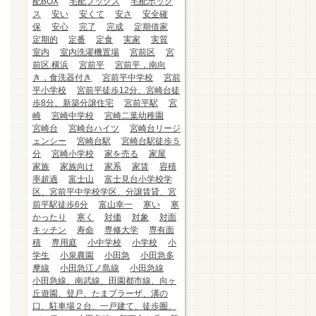
配BOX
宅配ブックス
宅配ボック
ス
安い
安くて
安さ
安全確
保
安心
完了
完成
定期借家
定期的
定番
定食
実家
実質
室内
室内洗濯機置場
宮前区
宮
前区.横浜
宮前平
宮前平，南向
き，食洗器付き
宮前平中学校
宮前
平小学校
宮前平徒歩12分、宮崎台徒
歩8分、新築分譲住宅
宮前平駅
宮
崎
宮崎中学校
宮崎二葉幼稚園
宮崎台
宮崎台ハイツ
宮崎台リージ
ェンシー
宮崎台駅
宮崎台駅徒歩５
分
宮崎小学校
家を売る
家屋
家族
家族向け
家系
家賃
容積
率超過
富士山
富士見台小学校学
区、宮前平中学校学区、分譲賃貸、宮
前平駅徒歩6分
富山幸一
寒い
寒
かったり
寒く
対価
対象
対面
キッチン
寿命
専修大学
専有面
積
専用庭
小中学校
小学校
小
学生
小泉農園
小田急
小田急多
摩線
小田急江ノ島線
小田急線
小田急線、南武線、田園都市線、向ヶ
丘遊園、登戸、たまプラーザ、溝の
口、駐車場２台、一戸建て、徒歩圏、