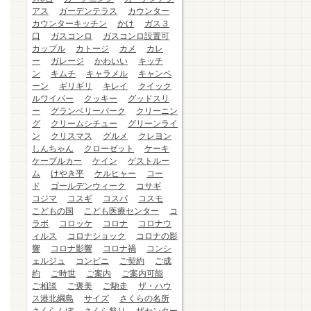
アス
ガーデンテラス
カウンター
カウンターキッチン
かけ
ガス３
口
ガスコンロ
ガスコンロ設置可
カップル
カトージ
カメ
カレ
ー
ガレージ
かわいい
キッチ
ン
キムチ
キャラメル
キャンペ
ーン
ギリギリ
キレイ
クイック
ルワイパー
クッキー
グッドスリ
ー
グランベリーパーク
クリーニン
グ
クリームシチュー
グリーンライ
ン
クリスマス
グルメ
クレヨン
しんちゃん
クローゼット
ケーキ
ケーブルカー
ケイン
ゲストルー
ム
けやき平
ケルヒャー
コー
ド
ゴールデンウィーク
コサギ
コジマ
コスギ
コスパ
コスモ
こどもの国
こども医療センター
コ
ラボ
コロッケ
コロナ
コロナウ
ィルス
コロナショック
コロナの影
響
コロナ影響
コロナ禍
コンシ
ェルジュ
コンビニ
ご契約
ご成
約
ご時世
ご案内
ご案内可能
ご相談
ご褒美
ご馳走
ザ・ハウ
ス港北綱島
サイズ
さくらの名所