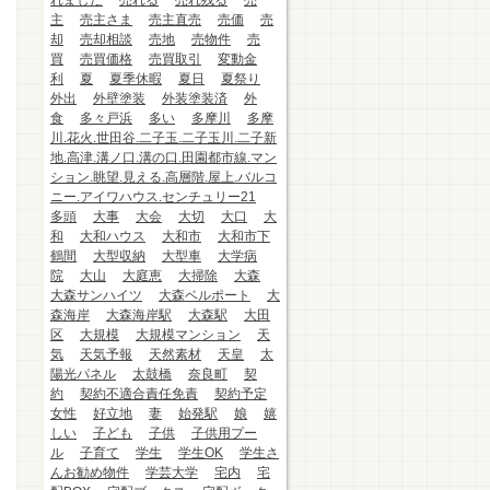
れました
売れる
売れ残る
売
主
売主さま
売主直売
売価
売
却
売却相談
売地
売物件
売
買
売買価格
売買取引
変動金
利
夏
夏季休暇
夏日
夏祭り
外出
外壁塗装
外装塗装済
外
食
多々戸浜
多い
多摩川
多摩
川.花火.世田谷.二子玉.二子玉川.二子新
地.高津.溝ノ口.溝の口.田園都市線.マン
ション.眺望.見える.高層階.屋上.バルコ
ニー.アイワハウス.センチュリー21
多頭
大事
大会
大切
大口
大
和
大和ハウス
大和市
大和市下
鶴間
大型収納
大型車
大学病
院
大山
大庭恵
大掃除
大森
大森サンハイツ
大森ベルポート
大
森海岸
大森海岸駅
大森駅
大田
区
大規模
大規模マンション
天
気
天気予報
天然素材
天皇
太
陽光パネル
太鼓橋
奈良町
契
約
契約不適合責任免責
契約予定
女性
好立地
妻
始発駅
娘
嬉
しい
子ども
子供
子供用プー
ル
子育て
学生
学生OK
学生さ
んお勧め物件
学芸大学
宅内
宅