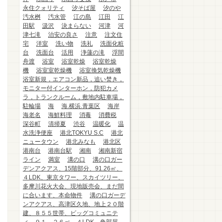
永住クォリティ
汐そば屋
汐のや
汚水桝
汚水管
江の島
江田
江
田駅
汲沢
決まらない
河津
河
津七滝
治安の良さ
注意
注文住
宅
洋室
洗い物
洗礼
洗面化粧
台
洗面台
活用
浄蓮の滝
浮間
舟渡
浴室
浴室乾燥
浴室乾燥
機
浴室室乾燥機
浴室換気乾燥機
浴室新規，エアコン新品，追い焚き，
モニター付インターホン，防犯カメ
ラ，トランクルーム，敷地内駐車場，
駐輪場
海
海.横浜.青葉区
海岸
海老名
海鮮料理
消毒
消費税
深谷町
清掃夏
渋谷
温暖化
温
水洗浄便座
港北TOKYU S.C
港北
ニュータウン
港北みなも
港北区
港南台
港南台駅
湘南
湘南新宿
ライン
満室
溝の口
溝の口ガー
デンアクアス、15階部分、91.26㎡、
４LDK、東京タワー、スカイツリー、
多摩川花火大会、現地販売会、まだ間
に合います、本命物件
溝の口ガーデ
ンアクアス、高津区久地、地上２０階
建、８５５世帯、ビッグコミュニテ