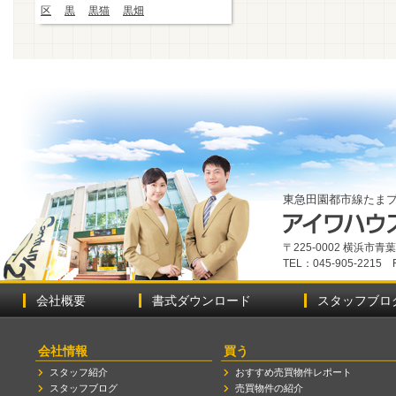
区
黒
黒猫
黒畑
東急田園都市線たま
〒225-0002 横浜市
TEL：045-905-2215 
会社概要
書式ダウンロード
スタッフブロ
会社情報
買う
スタッフ紹介
おすすめ売買物件レポート
スタッフブログ
売買物件の紹介