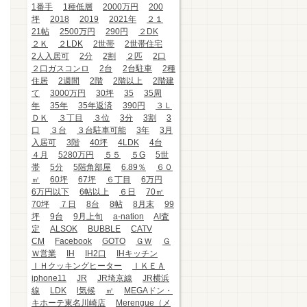
1番手
1種低層
2000万円
200
坪
2018
2019
2021年
２１
21帖
2500万円
290円
２DK
２Ｋ
２LDK
2世帯
2世帯住宅
2人入居可
2分
2割
２匹
2口
２口ガスコンロ
2台
2台駐車
2種
住居
2週間
2階
2階以上
2階建
て
3000万円
30坪
35
35周
年
35年
35年返済
390円
３Ｌ
ＤＫ
３丁目
３位
3分
3割
3
口
３台
３台駐車可能
3年
3月
入居可
3階
40坪
4LDK
4台
４月
5280万円
５５
５G
5世
帯
5分
5階角部屋
6.89％
６０
㎡
60坪
67坪
６丁目
6万円
6万円以下
6帖以上
６日
70㎡
70坪
７日
8台
8帖
8月末
99
坪
9台
9月上旬
a-nation
AI査
定
ALSOK
BUBBLE
CATV
CM
Facebook
GOTO
ＧＷ
Ｇ
Ｗ営業
IH
IH2口
IHキッチン
ＩＨクッキングヒーター
ＩＫＥＡ
iphone11
JR
JR埼京線
JR横浜
線
LDK
l気候
㎡
MEGAドン・
キホーテ東名川崎店
Merengue（メ