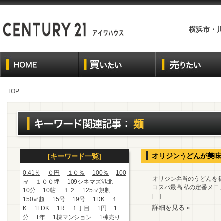
横浜市・
TOP
麺
オリジンうどんが美味
[キーワード一覧]
0.41％
０円
１０％
100％
100
オリジン弁当のうどんを初
㎡
１００坪
109シネマズ港北
コスパ最高 私の定番メニ
10分
10帖
１２
125㎡規制
[…]
150㎡超
15号
19号
1DK
１
詳細を見る »
K
1LDK
1R
１丁目
1円
1
分
1年
1棟マンション
1棟売り