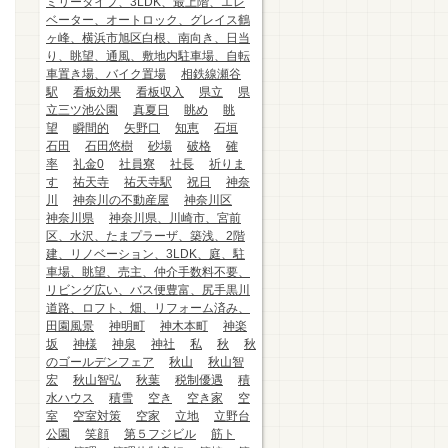
ミリータイプ、3LDK、最上階、エレ
ベーター、オートロック、グレイス鶴
ヶ峰、横浜市旭区白根、南向き、日当
り、眺望、通風、敷地内駐車場、自転
車置き場、バイク置場
相鉄線瀬谷
駅
看板効果
看板収入
県立
県
立三ツ池公園
真夏日
眺め
眺
望
瞬間的
矢野口
知恵
石垣
石田
石田悠樹
砂場
破格
確
率
礼金0
社員寮
社長
祈りま
す
祐天寺
祐天寺駅
祝日
神奈
川
神奈川の不動産屋
神奈川区
神奈川県
神奈川県、川崎市、宮前
区、水沢、たまプラーザ、築浅、2階
建、リノベーション、3LDK、庭、駐
車場、眺望、売主、仲介手数料不要、
リビング広い、バス便豊富、尻手黒川
道路、ロフト、畑、リフォーム済み、
田園風景
神明町
神木本町
神楽
坂
神様
神泉
神社
私
秋
秋
のゴールデンフェア
秋山
秋山智
宏
秋山智弘
秋葉
税制優遇
積
水ハウス
積雪
空き
空き家
空
室
空室対策
空家
立地
立野台
公園
笑顔
第５フジビル
筋ト