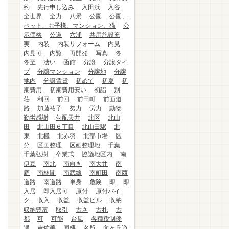
約
先行申し込み
入田浜
入谷
全世界
全力
八景
公園
公園、
ペット、お子様、マンション、猫
公
示価格
公道
六浦
共用施設充
実
内装
内装リフォーム
内見
内見可
内覧
再開発
写真
冬
冬至
凄い
函館
分譲
分譲タイ
プ
分譲マンション
分譲地
分譲
地内
分譲賃貸
初めて
初夏
初
期費用
初期費用安い
初詣
別
荘
利回
前回
前田町
前面道
路
加藤祐子
努力
労力
動物
勤労感謝
勾配天井
北区
北山
田
北山田６丁目
北山田駅
北
東
北極
北赤羽
北部市場
区
分
区画整理
区画整理地
千葉
千葉弘樹
卒業式
協議地区内
南
伊豆
南北
南向き
南大井
南
庭
南林間
南武線
南町田
南西
道路
南道路
単身
危険
即
即
入居
即入居可
原付
原付バイ
ク
収入
収益
収益ビル
収納
収納豊富
取引
古さ
古札
古
都
可
可能
台風
各種税制優
遇
吉佐美
同棲
名所
向ヶ丘遊