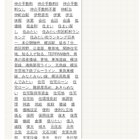
仲介手数料
仲介手数料0
仲介手数
料なし
仲介手数料不要
仲町台
仲町台駅
伊勢原市
伊東
伊豆
休暇
休業
会社
会話
会議
低
価格
低金利
住まい
住まい探
し
住みたい
住みたい市区町村ラン
キング
住みたい街ランキング日本
一、未公開物件、横浜駅、徒歩７分、
西区岡野、公道面、整形地、閑静住宅
地、知る人ぞ知る、TEPPAN物件、将
来の資産価値、更地、東海道線、横須
賀線、湘南新宿ライン、京急線、横浜
市営地下鉄ブルーライン、東急東横
線、みなとみらい線、横浜高島屋
住
んでみたい
住宅
住宅ローン
住
宅ローン、難易度高め、あきらめな
い
住宅取得等資金
住宅地
住宅
用
住宅街
住環境良好
体調管
理
何故
供給
依頼
価値
価
格
価格設定
便利
便利な立地
係る
保岡
保岡佳潔
保木
保育
園
修繕
倉庫
借りたい
借入
値段
偉大
傾き
元住吉
元年
元気
元石川
元石川町
充実共用
部
充実設備
先生
先行
先行契