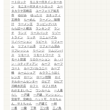
ートロック
モニター付きインターホ
ン
モニター付きオートロック
ユー
タカラヤ宮崎店
ユーフォリア祐天
寺
ゆがみ
ゆったり
ヨネッティ
王禅寺
らーめん
ラーメン、味噌
汁
ラーメン王
ラッピングバス
ららぽーと横浜
ランキング
ラン
チ
ランド
リースバック
リゾー
トライン
リッチ
リニューアル
リノベーション
リピート
リフォー
ム
リフォーム済
リフォーム済み
リフレッシュ
リベンジ
リムジンバ
ス
リモート
リモートワーク
リ
モート部屋
リロケーション
ル・パ
ン・コティディアン
ルーフ
ルーフ
コート
ルーフバルコニー
ループ
橋
ルームシェア
ルララこうほく
レンガ
ローン
ローン控除
ロイ
ヤルホームセンター
ロピア
ロピア
川崎水沢店
ロフト
ロフト付き
わがままいちご
ワンルーム
一人暮
らし
一戸建
一戸建、マンション、
宮前平、宮崎台、ペット可、ケロちゃ
ん、サトちゃん
一戸建て
一杯
一番
一蘭
丁寧
三ツ境
三ノ鳥