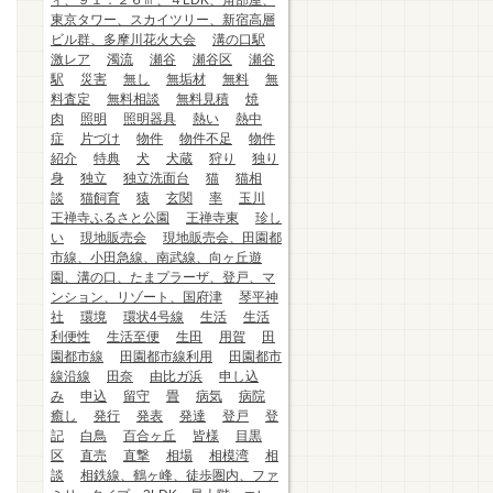
ィ、９１．２６㎡、４LDK、角部屋、
東京タワー、スカイツリー、新宿高層
ビル群、多摩川花火大会
溝の口駅
激レア
濁流
瀬谷
瀬谷区
瀬谷
駅
災害
無し
無垢材
無料
無
料査定
無料相談
無料見積
焼
肉
照明
照明器具
熱い
熱中
症
片づけ
物件
物件不足
物件
紹介
特典
犬
犬蔵
狩り
独り
身
独立
独立洗面台
猫
猫相
談
猫飼育
猿
玄関
率
玉川
王禅寺ふるさと公園
王禅寺東
珍し
い
現地販売会
現地販売会、田園都
市線、小田急線、南武線、向ヶ丘遊
園、溝の口、たまプラーザ、登戸、マ
ンション、リゾート、国府津
琴平神
社
環境
環状4号線
生活
生活
利便性
生活至便
生田
用賀
田
園都市線
田園都市線利用
田園都市
線沿線
田奈
由比ガ浜
申し込
み
申込
留守
畳
病気
病院
癒し
発行
発表
発達
登戸
登
記
白鳥
百合ヶ丘
皆様
目黒
区
直売
直撃
相場
相模湾
相
談
相鉄線、鶴ヶ峰、徒歩圏内、ファ