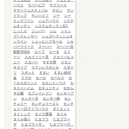
さくらんぼ
さくら祭り
ザセンター
ハウス
サバービア
サブリース
サマーフェスティバル
サロン
サン
ドラッグ
サンハイツ
シー
シー
リングファン
シェアハウス
システ
ムキッチン
システムキッチン3口
じっくり
ジッパー
ジム
シャン
プードレッサー
シュガーラッシュオ
ンライン
ショッピングモール
シル
バーウイーク
スーパー
スーパー生
鮮館TAIGA
スープ
スーモ
スイ
ーツ
スカイツリー見
スカイバルコ
ニー
スカパー
すすき野
スタジ
オタイプ
ステンレスボトル
スポー
ツ
スポット
すまい
すまい給付
金
スマホ
セール
セールス
セ
ールスポイント
セカンドハウス
セ
キスイハイム
セキュリティ
せせら
ぎ公園
セブンイレブン
セミオープ
ン
センター北
センター南
セン
チュリー
センチュリー２１
センチ
ュリー21アイワハウス
ダイエット
タイミング
タイヤ置場
タイル
タイル張り
たまプラ
たまプラー
ザ
たまプラーザ，
たまプラーザ，