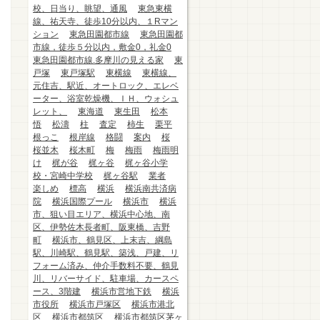
校、日当り、眺望、通風
東急東横
線、祐天寺、徒歩10分以内、１Rマン
ション
東急田園都市線
東急田園都
市線，徒歩５分以内，敷金0，礼金0
東急田園都市線.多摩川の見える家
東
戸塚
東戸塚駅
東横線
東横線、
元住吉、駅近、オートロック、エレベ
ーター、浴室乾燥機、ＩＨ、ウォシュ
レット、
東海道
東生田
松本
悟
松濤
柱
査定
柿生
栗平
根っこ
根岸線
格闘
案内
桜
桜並木
桜木町
梅
梅雨
梅雨明
け
梶が谷
梶ヶ谷
梶ヶ谷小学
校・宮崎中学校
梶ヶ谷駅
業者
楽しめ
標高
横浜
横浜南共済病
院
横浜国際プール
横浜市
横浜
市、狙い目エリア、横浜中心地、南
区、伊勢佐木長者町、阪東橋、吉野
町
横浜市、鶴見区、上末吉、綱島
駅、川崎駅、鶴見駅、築浅、戸建、リ
フォーム済み、仲介手数料不要、鶴見
川、リバーサイド、駐車場、カースペ
ース、3階建
横浜市営地下鉄
横浜
市役所
横浜市戸塚区
横浜市港北
区
横浜市都筑区
横浜市都筑区茅ヶ