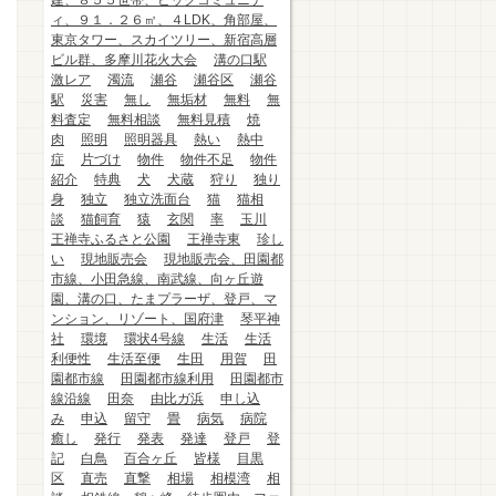
建、８５５世帯、ビッグコミュニテ
ィ、９１．２６㎡、４LDK、角部屋、
東京タワー、スカイツリー、新宿高層
ビル群、多摩川花火大会
溝の口駅
激レア
濁流
瀬谷
瀬谷区
瀬谷
駅
災害
無し
無垢材
無料
無
料査定
無料相談
無料見積
焼
肉
照明
照明器具
熱い
熱中
症
片づけ
物件
物件不足
物件
紹介
特典
犬
犬蔵
狩り
独り
身
独立
独立洗面台
猫
猫相
談
猫飼育
猿
玄関
率
玉川
王禅寺ふるさと公園
王禅寺東
珍し
い
現地販売会
現地販売会、田園都
市線、小田急線、南武線、向ヶ丘遊
園、溝の口、たまプラーザ、登戸、マ
ンション、リゾート、国府津
琴平神
社
環境
環状4号線
生活
生活
利便性
生活至便
生田
用賀
田
園都市線
田園都市線利用
田園都市
線沿線
田奈
由比ガ浜
申し込
み
申込
留守
畳
病気
病院
癒し
発行
発表
発達
登戸
登
記
白鳥
百合ヶ丘
皆様
目黒
区
直売
直撃
相場
相模湾
相