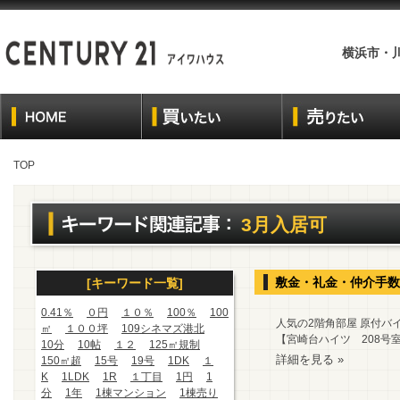
横浜市・
TOP
3月入居可
敷金・礼金・仲介手数
[キーワード一覧]
0.41％
０円
１０％
100％
100
人気の2階角部屋 原付バ
㎡
１００坪
109シネマズ港北
【宮崎台ハイツ 208号室
10分
10帖
１２
125㎡規制
詳細を見る »
150㎡超
15号
19号
1DK
１
K
1LDK
1R
１丁目
1円
1
分
1年
1棟マンション
1棟売り