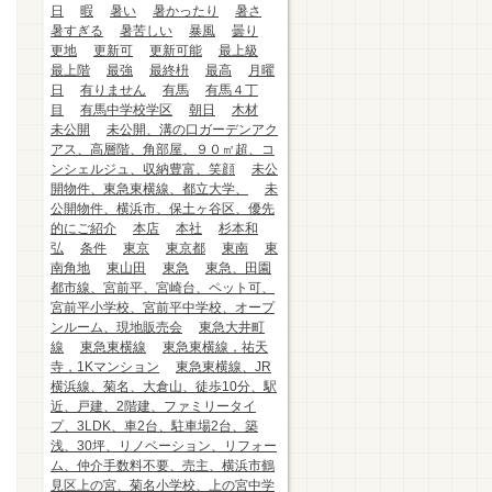
日
暇
暑い
暑かったり
暑さ
暑すぎる
暑苦しい
暴風
曇り
更地
更新可
更新可能
最上級
最上階
最強
最終枡
最高
月曜
日
有りません
有馬
有馬４丁
目
有馬中学校学区
朝日
木材
未公開
未公開、溝の口ガーデンアク
アス、高層階、角部屋、９０㎡超、コ
ンシェルジュ、収納豊富、笑顔
未公
開物件、東急東横線、都立大学、
未
公開物件、横浜市、保土ヶ谷区、優先
的にご紹介
本店
本社
杉本和
弘
条件
東京
東京都
東南
東
南角地
東山田
東急
東急、田園
都市線、宮前平、宮崎台、ペット可、
宮前平小学校、宮前平中学校、オープ
ンルーム、現地販売会
東急大井町
線
東急東横線
東急東横線，祐天
寺，1Kマンション
東急東横線、JR
横浜線、菊名、大倉山、徒歩10分、駅
近、戸建、2階建、ファミリータイ
プ、3LDK、車2台、駐車場2台、築
浅、30坪、リノベーション、リフォー
ム、仲介手数料不要、売主、横浜市鶴
見区上の宮、菊名小学校、上の宮中学