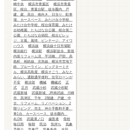
崎中央
横浜市青葉区
横浜市青葉
区、桜台、青葉台駅、徒歩圏内、戸
建、庭、高台、南向き、日当り、駐車
場、カースペース、みたけ台小学校、
みたけ台中学校、桜台保育園、みたけ
台幼稚園、たちばな台公園、桜台第二
公園、たちばな台病院、桜台ビレッ
ジ、古風、風情、ビンテージ、アイワ
ハウス
横浜線
横浜線十日市場駅
横浜銀行
横浜駅
横浜駅徒歩、新規
内装リフォーム済、平沼橋、戸部、高
島町、相鉄線、京急線、横浜市営地下
鉄、ブルーライン、ビッグターミナ
ル、横浜高島屋、横浜そごう、みなと
みらい、通勤通学便利、住宅ローンが
不安
横須賀
機械
機械式
正
式
正月
武蔵小杉
武蔵小杉駅
武蔵新城
武蔵新城、JR南武線、川崎
市、高津区、千年、2階建、戸建、中
古、リフォーム、リノベーション、2
階リビング、売主、仲介手数料不要、
車1台、カースペース、徒歩圏内、
4LDK
武蔵溝ノ口
歯医者
母校
毎日雨
毎朝
民泊
気持ち
気象
予報士
気象庁
気象条件
水回