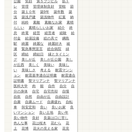
公園
笑顔
第５フジビル
筋ト
レ
管理
管理体制良好
管轄
節
分
築１０年
築9年
築年数
築
浅
築浅戸建
築浅物件
紅葉
納
付
純粋
素敵
素敵なお家
素晴
らしい
素晴らしいお家
紹介
終
息
終電
経営
経営者
経験
給
付金
給湯設備
絵の具で
綱島
駅
綺麗
綺麗な
綺麗好き
綾
瀬
緊急事態宣言
総合病院
緑
区
締結
締結日
縁とタイミン
グ
美しが丘
美しが丘公園
美し
が丘西
美しく
美味い
美味し
い
美味しさ
考える
耐震マンシ
ョン
耐震基準適合証明書
耐震適合
証明書
聖マリアンナ
聖マリアンナ
医科大学
肉
能
自作
自分
自
分の身体
自宅
自宅売却
自慢
自炊
自然
自由が丘
自由設計
自粛
自粛ムード
自粛疲れ
自転
車
與安宏和
良い
良いお家
良
いマンション
良い土地
良い年
良い物件
良好
良薬は口に苦し
色んな事
花は桜木
花むら
花
上
花博
花火の見える家
花見