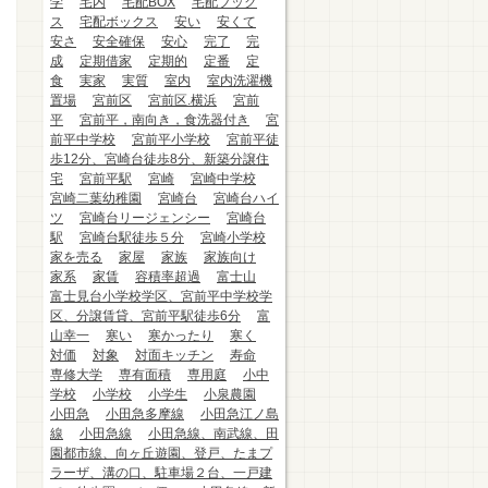
学
宅内
宅配BOX
宅配ブック
ス
宅配ボックス
安い
安くて
安さ
安全確保
安心
完了
完
成
定期借家
定期的
定番
定
食
実家
実質
室内
室内洗濯機
置場
宮前区
宮前区.横浜
宮前
平
宮前平，南向き，食洗器付き
宮
前平中学校
宮前平小学校
宮前平徒
歩12分、宮崎台徒歩8分、新築分譲住
宅
宮前平駅
宮崎
宮崎中学校
宮崎二葉幼稚園
宮崎台
宮崎台ハイ
ツ
宮崎台リージェンシー
宮崎台
駅
宮崎台駅徒歩５分
宮崎小学校
家を売る
家屋
家族
家族向け
家系
家賃
容積率超過
富士山
富士見台小学校学区、宮前平中学校学
区、分譲賃貸、宮前平駅徒歩6分
富
山幸一
寒い
寒かったり
寒く
対価
対象
対面キッチン
寿命
専修大学
専有面積
専用庭
小中
学校
小学校
小学生
小泉農園
小田急
小田急多摩線
小田急江ノ島
線
小田急線
小田急線、南武線、田
園都市線、向ヶ丘遊園、登戸、たまプ
ラーザ、溝の口、駐車場２台、一戸建