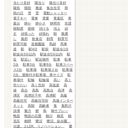
当たり良好
陽当り
陽当り良好
陽気
階段
雅楽
集合住宅
雨
雨の日
雪
雲
電動シャッター
電子キー
電車
需要
青葉区
青
葉台
静か
静かさ
静岡市
非課
税制度
面積
頂ける
頂上
頑
丈
頑張った
頑張れ
額
風通
し
風邪
飲食店
飼育
飼育可
飼育可能
首都圏版
馬絹
馬車
道
駅
駅4分
駅前
駅徒歩1分
駅徒歩3分以内
駅徒歩5分以内
駅
近
駅近い
駅近物件
駐車
駐車
2台
駐車3台
駐車9台
駐車スペー
ス2台
駐車場
駐車場２台
駐車場
2台、屋根付き駐車場、車サイズ
駐
車場付
駐輪
駐輪場
高い
高く
売りたい
高く売却
高低差
高
値
高台
高島
高島台
高津
高
津区
高津区千年
高津駅
高級
高級住宅
高級住宅街
高速インター
ネット
高額
高齢者
鬼
鬼怒川
決壊
魅力
鯉
鳥
鳩サブレ―
鴨居
鴨居の石畳
鶴川
鶴見
鶴
見区
鶴間
鷺沼
鷺沼、徒歩圏、
分譲、２LDK、リノベーション、
鷺