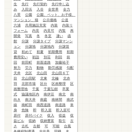
生
先行
先行契約
先行申し込
み
入田浜
入谷
全世界
全力
八景
公園
公園、ペット、お子様、
マンション、猫
公示価格
公道
六浦
共用施設充実
内装
内装リ
フォーム
内見
内見可
内覧
再
開発
写真
冬
冬至
凄い
函
館
分譲
分譲タイプ
分譲マンシ
ョン
分譲地
分譲地内
分譲賃
貸
初めて
初夏
初期費用
初期
費用安い
初詣
別荘
利回
前
回
前田町
前面道路
加藤祐子
努力
労力
動物
勤労感謝
勾配
天井
北区
北山田
北山田６丁
目
北山田駅
北東
北極
北赤
羽
北部市場
区分
区画整理
区
画整理地
千葉
千葉弘樹
卒業
式
協議地区内
南伊豆
南北
南
向き
南大井
南庭
南林間
南武
線
南町田
南西道路
南道路
単
身
危険
即
即入居
即入居可
原付
原付バイク
収入
収益
収
益ビル
収納
収納豊富
取引
古
さ
古札
古都
可
可能
台風
各種税制優遇
吉佐美
同棲
名