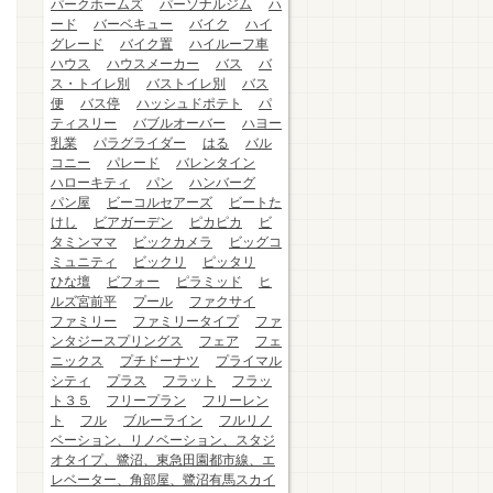
パークホームズ
パーソナルジム
ハ
ード
バーベキュー
バイク
ハイ
グレード
バイク置
ハイルーフ車
ハウス
ハウスメーカー
バス
バ
ス・トイレ別
バストイレ別
バス
便
バス停
ハッシュドポテト
パ
ティスリー
バブルオーバー
ハヨー
乳業
パラグライダー
はる
バル
コニー
パレード
バレンタイン
ハローキティ
パン
ハンバーグ
パン屋
ビーコルセアーズ
ビートた
けし
ビアガーデン
ピカピカ
ビ
タミンママ
ビックカメラ
ビッグコ
ミュニティ
ビックリ
ピッタリ
ひな壇
ビフォー
ピラミッド
ヒ
ルズ宮前平
プール
ファクサイ
ファミリー
ファミリータイプ
ファ
ンタジースプリングス
フェア
フェ
ニックス
プチドーナツ
プライマル
シティ
プラス
フラット
フラッ
ト３５
フリープラン
フリーレン
ト
フル
ブルーライン
フルリノ
ベーション、リノベーション、スタジ
オタイプ、鷺沼、東急田園都市線、エ
レベーター、角部屋、鷺沼有馬スカイ