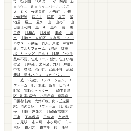
て、徒歩圏、バス便、
小田急線、新
百合ケ丘、新百合ヶ丘パークハウス、
３ＬＤＫ、分譲賃貸
小野町
小鹿
少年野球
尽くす
居宅
居室
居
酒屋
屋上
屋外
山
山の日
山
田富士公園
島 孝
島孝
嵐
川
口徹
川和台
川和町
川崎
川崎
市
川崎市、宮前区、東有馬、アイワ
ハウス、不動産、購入、戸建、中古戸
建、フルリフォーム、2階建、駐車
場、リビング、日当り、眺望、仲介手
数料不要、住宅ローン控除、住まい給
付金
川崎市、宮前区、野川、戸建、
中古、鷺沼、梶が谷、武蔵小杉、武蔵
新城、積水ハウス、スカイバルコニ
ー、庭、2階建、リノベーション、リ
フォーム、地下車庫、高台、日当り、
眺望、電動シャッター
川崎市多摩
区、駐車場2台、小田急線、南武線、
田園都市線、大井町線、向ヶ丘遊園
駅、溝の口駅、リフォーム、現地販売
会
川崎市宮前区
川崎市高津区
工事
工事現場
工務店
市が尾
市が尾駅
市ヶ尾
市ケ尾町
市ヶ
尾駅
市バス
市営地下鉄
希望