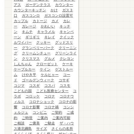
アス
ガーデンテラス
カウンター
カウンターキッチン
かけ
ガス３
口
ガスコンロ
ガスコンロ設置可
カップル
カトージ
カメ
カレ
ー
ガレージ
かわいい
キッチ
ン
キムチ
キャラメル
キャンペ
ーン
ギリギリ
キレイ
クイック
ルワイパー
クッキー
グッドスリ
ー
グランベリーパーク
クリーニン
グ
クリームシチュー
グリーンライ
ン
クリスマス
グルメ
クレヨン
しんちゃん
クローゼット
ケーキ
ケーブルカー
ケイン
ゲストルー
ム
けやき平
ケルヒャー
コー
ド
ゴールデンウィーク
コサギ
コジマ
コスギ
コスパ
コスモ
こどもの国
こども医療センター
コ
ラボ
コロッケ
コロナ
コロナウ
ィルス
コロナショック
コロナの影
響
コロナ影響
コロナ禍
コンシ
ェルジュ
コンビニ
ご契約
ご成
約
ご時世
ご案内
ご案内可能
ご相談
ご褒美
ご馳走
ザ・ハウ
ス港北綱島
サイズ
さくらの名所