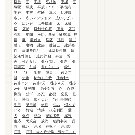
幅員
平
平坦
平坦地
平塚
平
塚駅
平成
平成３１年
平成築
平戸
年末
年齢
幸区
幼稚園
広い
広いマンション
広いリビン
グ
広い庭
広告掲載
床
床暖
房
店舗
店舗付住宅
店長
店頭
看板
座間
座間、新築、駐車場、戸
建
庭
庭付き
延床
延長
建て
替え
建物
建築
建築士
建築条
件
建築条件なし
建築条件無
建
築条件無し
建築計画
弁当
弊
害
引き渡し
引っ越し
引渡
引
渡即可
引越
当たらない
当た
り
当社
影響
役員会
後楽本
舗
徒歩
徒歩１０分
徒歩1分
徒歩２分
徒歩3分
徒歩４分
徒歩
5分
徒歩圏
徒歩圏内
心
心肺
機能
必ず
必死
必要
必見
忙
し
快晴
怖くない
急行停車駅
恩田
恩田町
悠樹
悩み
悩んで
いる
情報
情熱
想定利回
愛
犬
愛猫
感染
感染者数
感謝
慶応
懇親会
成約
成約事例
我
慢
戦い
戸塚
戸塚区
戸塚駅
戸建
戸建、向ヶ丘遊園、溝の口、た