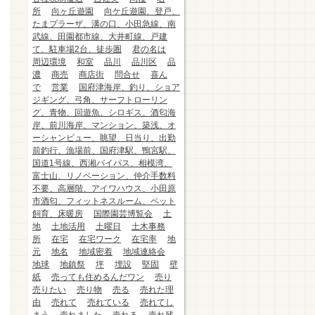
所
向ヶ丘遊園
向ケ丘遊園、登戸、
たまプラーザ、溝の口、小田急線、南
武線、田園都市線、大井町線、戸建
て、駐車場2台、徒歩圏
君の名は
周辺環境
和室
品川
品川区
品
濃
商売
商店街
問合せ
喜ん
で
営業
国府津海岸、釣り、ショア
ジギング、弓角、サーフトローリン
グ、青物、回遊魚、シロギス、酒匂海
岸、前川海岸、マンション、築浅、オ
ーシャンビュー、眺望、日当り、出勤
前釣行、漁場前、国府津駅、鴨宮駅、
国道1号線、西湘バイパス、相模湾、
富士山、リノベーション、仲介手数料
不要、高層階、アイワハウス、小田原
市酒匂、フィットネスルーム、ペット
飼育、床暖房
国際園芸博覧会
土
地
土地活用
土曜日
土木事務
所
在宅
在宅ワーク
在宅率
地
元
地名
地域密着
地域連絡会
地球
地鎮祭
坪
埋設
堅固
壁
紙
売っても住めるんだワン
売り
売りたい
売り物
売る
売れた理
由
売れて
売れている
売れてし