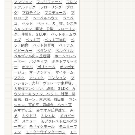
マンション
フルリフォーム
フレン
チブルドッグ
フローリング
ブロ
グ
プロテイン
プロデュース
プ
ロローグ
ヘーベルハウス
ペコペ
コ
ペット
ペット、犬、猫、システ
ムキッチン、駅近、公園、フローリン
グ、仲町台、２LDK
ペットホームウ
ェブ
ペット可
ペット可物件
ペ
ット飼育
ペット飼育可
ベトナム
ベビーカー
ベランダ
ベルヴィル
ベルヴィル向ヶ丘遊園
ホームエレベ
ーター
ポジティブ
ポテトフリッタ
ー
ホテル
ボリューム
ボンボヤ
ージュ
マークシティ
マイホーム
マスク
まつエク
マンション
マ
ンション、売却、ヴェレーナ東戸塚、
大規模マンション、綺麗、３LDK、カ
ウンターキッチン、ペット、眺望、開
放感、ローン、東戸塚、前田町
マン
ション、宮前平、宮崎台、ペット可
みすずが丘
みすずが丘戸建て
み
そ
ムクドリ
ムレムレ
メガビッ
グ
メニュー
モアクレストヒルズガ
ーデン
モザイクモール
モニターフ
ォン
モニター付インターホン
モニ