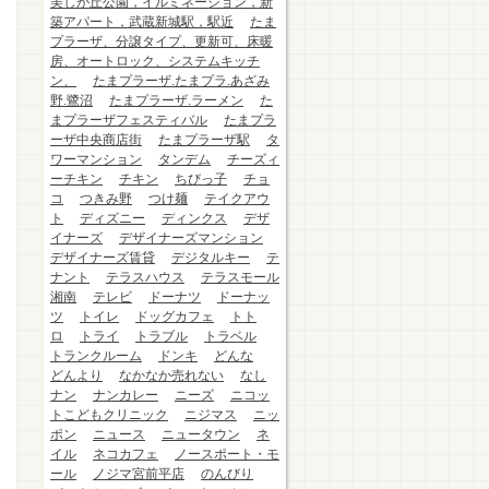
美しが丘公園，イルミネーション，新
築アパート，武蔵新城駅，駅近
たま
プラーザ、分譲タイプ、更新可、床暖
房、オートロック、システムキッチ
ン、
たまプラーザ.たまプラ.あざみ
野.鷺沼
たまプラーザ.ラーメン
た
まプラーザフェスティバル
たまプラ
ーザ中央商店街
たまプラーザ駅
タ
ワーマンション
タンデム
チーズィ
ーチキン
チキン
ちびっ子
チョ
コ
つきみ野
つけ麺
テイクアウ
ト
ディズニー
ディンクス
デザ
イナーズ
デザイナーズマンション
デザイナーズ賃貸
デジタルキー
テ
ナント
テラスハウス
テラスモール
湘南
テレビ
ドーナツ
ドーナッ
ツ
トイレ
ドッグカフェ
トト
ロ
トライ
トラブル
トラベル
トランクルーム
ドンキ
どんな
どんより
なかなか売れない
なし
ナン
ナンカレー
ニーズ
ニコッ
トこどもクリニック
ニジマス
ニッ
ポン
ニュース
ニュータウン
ネ
イル
ネコカフェ
ノースポート・モ
ール
ノジマ宮前平店
のんびり