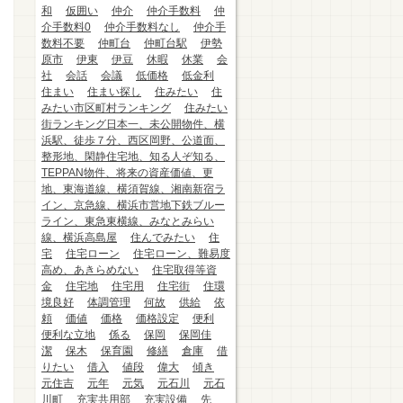
和
仮囲い
仲介
仲介手数料
仲
介手数料0
仲介手数料なし
仲介手
数料不要
仲町台
仲町台駅
伊勢
原市
伊東
伊豆
休暇
休業
会
社
会話
会議
低価格
低金利
住まい
住まい探し
住みたい
住
みたい市区町村ランキング
住みたい
街ランキング日本一、未公開物件、横
浜駅、徒歩７分、西区岡野、公道面、
整形地、閑静住宅地、知る人ぞ知る、
TEPPAN物件、将来の資産価値、更
地、東海道線、横須賀線、湘南新宿ラ
イン、京急線、横浜市営地下鉄ブルー
ライン、東急東横線、みなとみらい
線、横浜高島屋
住んでみたい
住
宅
住宅ローン
住宅ローン、難易度
高め、あきらめない
住宅取得等資
金
住宅地
住宅用
住宅街
住環
境良好
体調管理
何故
供給
依
頼
価値
価格
価格設定
便利
便利な立地
係る
保岡
保岡佳
潔
保木
保育園
修繕
倉庫
借
りたい
借入
値段
偉大
傾き
元住吉
元年
元気
元石川
元石
川町
充実共用部
充実設備
先