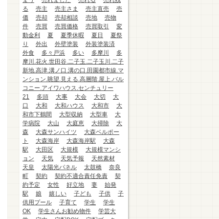
まう
売れました
売れる
売れ残
る
売主
売主さま
売主直売
売
価
売却
売却相談
売地
売物
件
売買
売買価格
売買取引
変
動金利
夏
夏季休暇
夏日
夏祭
り
外出
外壁塗装
外装塗装済
外食
多々戸浜
多い
多摩川
多
摩川.花火.世田谷.二子玉.二子玉川.二子
新地.高津.溝ノ口.溝の口.田園都市線.マ
ンション.眺望.見える.高層階.屋上.バル
コニー.アイワハウス.センチュリー
21
多頭
大事
大会
大切
大
口
大和
大和ハウス
大和市
大
和市下鶴間
大型収納
大型車
大
学病院
大山
大庭恵
大掃除
大
森
大森サンハイツ
大森ベルポー
ト
大森海岸
大森海岸駅
大森
駅
大田区
大規模
大規模マンシ
ョン
天気
天気予報
天然素材
天皇
太陽光パネル
太鼓橋
奈良
町
契約
契約不適合責任免責
契
約予定
女性
好立地
妻
始発
駅
娘
嬉しい
子ども
子供
子
供用プール
子育て
学生
学生
OK
学生さんお勧め物件
学芸大