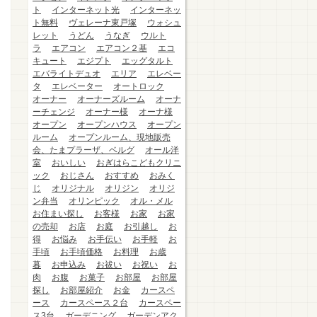
ト
インターネット光
インターネッ
ト無料
ヴェレーナ東戸塚
ウォシュ
レット
うどん
うなぎ
ウルト
ラ
エアコン
エアコン２基
エコ
キュート
エジプト
エッグタルト
エバライトデュオ
エリア
エレベー
タ
エレベーター
オートロック
オーナー
オーナーズルーム
オーナ
ーチェンジ
オーナー様
オーナ様
オープン
オープンハウス
オープン
ルーム
オープンルーム、現地販売
会、たまプラーザ、ベルグ
オール洋
室
おいしい
おぎはらこどもクリニ
ック
おじさん
おすすめ
おみく
じ
オリジナル
オリジン
オリジ
ン弁当
オリンピック
オル・メル
お住まい探し
お客様
お家
お家
の売却
お店
お庭
お引越し
お
得
お悩み
お手伝い
お手軽
お
手頃
お手頃価格
お料理
お歳
暮
お申込み
お祓い
お祝い
お
肉
お腹
お菓子
お部屋
お部屋
探し
お部屋紹介
お金
カースペ
ース
カースペース２台
カースペー
ス3台
ガーデニング
ガーデンアク