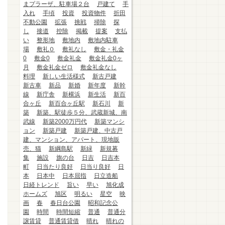
まプラーザ、駐車場２台
戸建て
手
入れ
手頃
投資
投資物件
折田
不動公園
拡張
挑戦
掃除
探
し
接道
控除
掲載
提案
支払
い
整形地
敷地内
敷地内駐車
場
敷礼０
敷礼なし
敷金・礼金
0
敷金0
敷金礼金
敷金礼金0ヶ
月
敷金礼金ゼロ
敷金礼金なし
料理
新しい生活様式
新古戸建
新古車
新品
新婚
新年度
新幹
線
新庁舎
新横浜
新生活
新百
合ヶ丘
新百合ヶ丘駅
新石川
新
築
新築、駅徒歩５分、武蔵新城、南
武線
新築2000万円代
新築マンシ
ョン
新築戸建
新築戸建、中古戸
建、マンション、アパート、現地販
売、猫
新綱島駅
新緑
新規募
集
施設
旗の台
日吉
日吉本
町
日当たり良好
日当り良好
日
本
日本中
日本屈指
日立造船
日経トレンド
旨い
早い
旭化成
ホームズ
旭区
明るい
星空
映
画
春
春日台公園
昭和記念公
園
時間
時間短縮
普通
普通分
譲賃貸
普通賃貸借
晴れ
晴れの