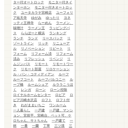
ター付オートロック
モニター付きイ
ンターホン
モニター付きオートロッ
ク
ユータカラヤ宮崎店
ユーフォリ
ア祐天寺
ゆがみ
ゆったり
ヨネ
ッティ王禅寺
らーめん
ラーメン、
味噌汁
ラーメン王
ラッピングバ
ス
ららぽーと横浜
ランキング
ランチ
ランド
リースバック
リ
ゾートライン
リッチ
リニューア
ル
リノベーション
リピート
リ
フォーム
リフォーム済
リフォーム
済み
リフレッシュ
リベンジ
リ
ムジンバス
リモート
リモートワー
ク
リモート部屋
リロケーション
ル・パン・コティディアン
ルーフ
ルーフコート
ルーフバルコニー
ル
ープ橋
ルームシェア
ルララこうほ
く
レンガ
ローン
ローン控除
ロイヤルホームセンター
ロピア
ロ
ピア川崎水沢店
ロフト
ロフト付
き
わがままいちご
ワンルーム
一人暮らし
一戸建
一戸建、マンシ
ョン、宮前平、宮崎台、ペット可、ケ
ロちゃん、サトちゃん
一戸建て
一
杯
一番
一蘭
丁寧
三ツ境
三