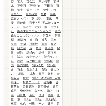
苔
苦労
英会話
茅ヶ崎市
茨城
県
草柳園
草薙杉道
荏田南
荷
物
菅生
菅生1丁目
菅生2丁目
菅生ケ丘
菅生緑地
菊名
菊菜
蒙古タンメン
蒸し蒸し
蔓延
蕎
麦
藤が丘
藤子・F・不二雄ミュー
ジアム
藤沢市
行動
街
街づく
り
街のすみここちランキング
街の
住みここちランキング
街並み
街路
樹
衝撃的
被り物
被害
西友
見学
規制
視認性
親身
観光
地
観光客
角
角地
角部屋
解
体
解除
記録的
設備
設備充
実
試算
読売ランド
読売ランド
前
課税
谷戸山公園
豊島屋
販
売
販売開始
買い取る
買い替
え
買主
買主さま
買取
貸した
い
貸別荘
貸家
費用
賃料
賃
料収入
賃貸
賃貸、賃貸管理、定期
清掃、
賃貸アパート
賃貸中
賃
貸募集
賃貸管理
資産価値
資産
運用
資金計画
賑やか
購入
起
業
超広角
趣味
足腰
踊場
身
体
車
車2台
車3台
車大好き
車庫
軟式
転勤
辛い
辻堂
近