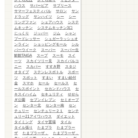
さくらんぼ
さくら祭り
ザセンター
ハウス
サバービア
サブリース
サマーフェスティバル
サロン
サン
ドラッグ
サンハイツ
シー
シー
リングファン
シェアハウス
システ
ムキッチン
システムキッチン3口
じっくり
ジッパー
ジム
シャン
プードレッサー
シュガーラッシュオ
ンライン
ショッピングモール
シル
バーウイーク
スーパー
スーパー生
鮮館TAIGA
スープ
スーモ
スイ
ーツ
スカイツリー見
スカイバルコ
ニー
スカパー
すすき野
スタジ
オタイプ
ステンレスボトル
スポー
ツ
スポット
すまい
すまい給付
金
スマホ
セール
セールス
セ
ールスポイント
セカンドハウス
セ
キスイハイム
セキュリティ
せせら
ぎ公園
セブンイレブン
セミオープ
ン
センター北
センター南
セン
チュリー
センチュリー２１
センチ
ュリー21アイワハウス
ダイエット
タイミング
タイヤ置場
タイル
タイル張り
たまプラ
たまプラー
ザ
たまプラーザ，
たまプラーザ，