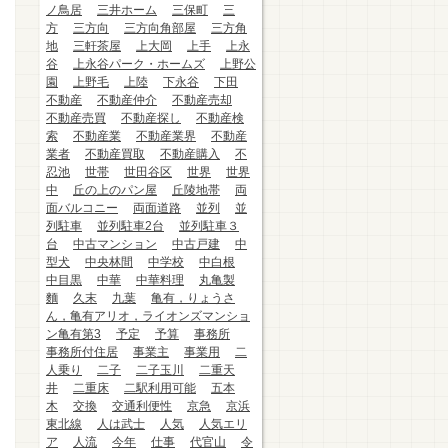
ノ鳥居
三井ホーム
三保町
三
方
三方向
三方向角部屋
三方角
地
三軒茶屋
上大岡
上手
上永
谷
上永谷パーク・ホームズ
上野公
園
上野毛
上陸
下永谷
下田
不動産
不動産仲介
不動産売却
不動産売買
不動産探し
不動産検
索
不動産業
不動産業界
不動産
業者
不動産買取
不動産購入
不
忍池
世帯
世田谷区
世界
世界
中
丘の上のパン屋
丘陵地帯
両
面バルコニー
両面道路
並列
並
列駐車
並列駐車2台
並列駐車３
台
中古マンション
中古戸建
中
型犬
中央林間
中学校
中白根
中目黒
中華
中華料理
丸亀製
麵
久末
九葉
亀有，りょうさ
ん，亀有アリオ，ライオンズマンショ
ン亀有第3
予定
予算
事務所
事務所付住居
事業主
事業用
二
人乗り
二子
二子玉川
二重天
井
二重床
二駅利用可能
五本
木
交換
交通利便性
京急
京浜
東北線
人は武士
人気
人気エリ
ア
人流
今年
仕事
代官山
令