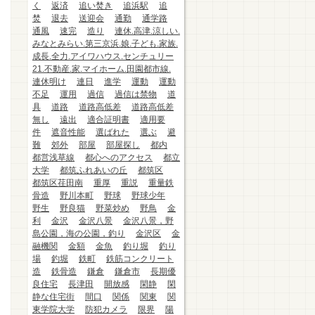
く
返済
追い焚き
追浜駅
追
焚
退去
送迎会
通勤
通学路
通風
速完
造り
連休.高津.涼しい.
みなとみらい.第三京浜.娘.子ども.家族.
成長.全力.アイワハウス.センチュリー
21.不動産.家.マイホーム.田園都市線.
連休明け
連日
進学
運動
運動
不足
運用
過信
過信は禁物
道
具
道路
道路高低差
道路高低差
無し
遠出
適合証明書
適用要
件
遮音性能
選ばれた
選ぶ
避
難
郊外
部屋
部屋探し
都内
都営浅草線
都心へのアクセス
都立
大学
都筑ふれあいの丘
都筑区
都筑区荏田南
重厚
重説
重量鉄
骨造
野川本町
野球
野球少年
野生
野良猫
野菜炒め
野鳥
金
利
金沢
金沢八景
金沢八景，野
島公園，海の公園，釣り
金沢区
金
融機関
金額
金魚
釣り堀
釣り
場
釣堀
鉄町
鉄筋コンクリート
造
鉄骨造
鎌倉
鎌倉市
長期優
良住宅
長津田
開放感
閑静
閑
静な住宅街
間口
関係
関東
関
東学院大学
防犯カメラ
限界
陽