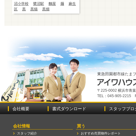
沼小学校
鷺沼駅
麵屋
麺
麻生
区
黒
黒猫
黒畑
東急田園都市線たま
〒225-0002 横浜市
TEL：045-905-2215 
会社概要
書式ダウンロード
スタッフブロ
会社情報
買う
スタッフ紹介
おすすめ売買物件レポート