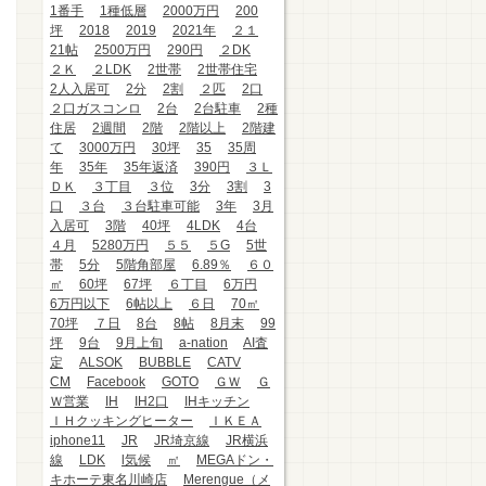
1番手
1種低層
2000万円
200
坪
2018
2019
2021年
２１
21帖
2500万円
290円
２DK
２Ｋ
２LDK
2世帯
2世帯住宅
2人入居可
2分
2割
２匹
2口
２口ガスコンロ
2台
2台駐車
2種
住居
2週間
2階
2階以上
2階建
て
3000万円
30坪
35
35周
年
35年
35年返済
390円
３Ｌ
ＤＫ
３丁目
３位
3分
3割
3
口
３台
３台駐車可能
3年
3月
入居可
3階
40坪
4LDK
4台
４月
5280万円
５５
５G
5世
帯
5分
5階角部屋
6.89％
６０
㎡
60坪
67坪
６丁目
6万円
6万円以下
6帖以上
６日
70㎡
70坪
７日
8台
8帖
8月末
99
坪
9台
9月上旬
a-nation
AI査
定
ALSOK
BUBBLE
CATV
CM
Facebook
GOTO
ＧＷ
Ｇ
Ｗ営業
IH
IH2口
IHキッチン
ＩＨクッキングヒーター
ＩＫＥＡ
iphone11
JR
JR埼京線
JR横浜
線
LDK
l気候
㎡
MEGAドン・
キホーテ東名川崎店
Merengue（メ