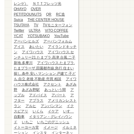
レンゲ）
ＮＴＴフレッツ光
OHAYO
OVER
PETITDOUNUTS
QR
RC造
Suica
THE CENTER HOUSE
TSUTAYA
TV
TVモニターフォン
Twitter
ULTRA
ViTO COFFEE
YCAT
YOTSUBAKO
YouTube
アーバンヒルズ
アーバンフォルム
アイス
あいたい
アイランドキッチ
ン
アイワハウス
アイワハウス.セ
ンチュリー21.たまプラ.高津.台風.二子
新地.多摩川
アイワハウス.たまプラ.
たまプラーザ.田園都市線.急行.住まい
探し.条件.安い.マンション.戸建て.子ど
も.自立.老後.不動産.売買.相談
アイワ
ハウス株式会社
アクセント
あざみ
野
あざみ野駅
あっという間
ア
ップル
アドバイス
アパート
ア
フター
アプラス
アメリカンレスト
ラン
アルヒ
アンパンマン
イク
スピアリ
いくら
イケア
いすゞ
自動車
イタリアン・グレイハウン
ド
いちご
いちごのデニッシュ
イトーヨーカ堂
イメージ
イルミネ
ーション
インスタ
インターネッ