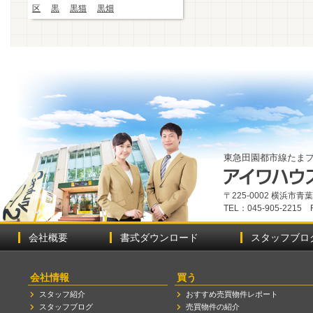
区
黒
黒猫
黒畑
東急田園都市線たま
〒225-0002 横浜市
TEL：045-905-2215 
会社概要
書式ダウンロード
スタッフブロ
会社情報
買う
スタッフ紹介
おすすめ売買物件レポート
スタッフブログ
売買物件の紹介