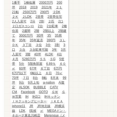
1番手
1種低層
2000万円
200
坪
2018
2019
2021年
２１
21帖
2500万円
290円
２DK
２Ｋ
２LDK
2世帯
2世帯住宅
2人入居可
2分
2割
２匹
2口
２口ガスコンロ
2台
2台駐車
2種
住居
2週間
2階
2階以上
2階建
て
3000万円
30坪
35
35周
年
35年
35年返済
390円
３Ｌ
ＤＫ
３丁目
３位
3分
3割
3
口
３台
３台駐車可能
3年
3月
入居可
3階
40坪
4LDK
4台
４月
5280万円
５５
５G
5世
帯
5分
5階角部屋
6.89％
６０
㎡
60坪
67坪
６丁目
6万円
6万円以下
6帖以上
６日
70㎡
70坪
７日
8台
8帖
8月末
99
坪
9台
9月上旬
a-nation
AI査
定
ALSOK
BUBBLE
CATV
CM
Facebook
GOTO
ＧＷ
Ｇ
Ｗ営業
IH
IH2口
IHキッチン
ＩＨクッキングヒーター
ＩＫＥＡ
iphone11
JR
JR埼京線
JR横浜
線
LDK
l気候
㎡
MEGAドン・
キホーテ東名川崎店
Merengue（メ