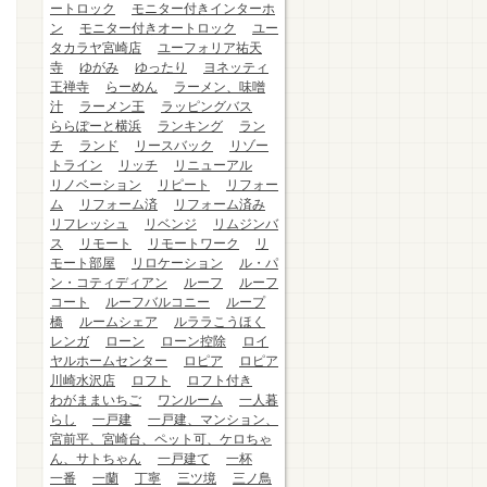
ートロック
モニター付きインターホ
ン
モニター付きオートロック
ユー
タカラヤ宮崎店
ユーフォリア祐天
寺
ゆがみ
ゆったり
ヨネッティ
王禅寺
らーめん
ラーメン、味噌
汁
ラーメン王
ラッピングバス
ららぽーと横浜
ランキング
ラン
チ
ランド
リースバック
リゾー
トライン
リッチ
リニューアル
リノベーション
リピート
リフォー
ム
リフォーム済
リフォーム済み
リフレッシュ
リベンジ
リムジンバ
ス
リモート
リモートワーク
リ
モート部屋
リロケーション
ル・パ
ン・コティディアン
ルーフ
ルーフ
コート
ルーフバルコニー
ループ
橋
ルームシェア
ルララこうほく
レンガ
ローン
ローン控除
ロイ
ヤルホームセンター
ロピア
ロピア
川崎水沢店
ロフト
ロフト付き
わがままいちご
ワンルーム
一人暮
らし
一戸建
一戸建、マンション、
宮前平、宮崎台、ペット可、ケロちゃ
ん、サトちゃん
一戸建て
一杯
一番
一蘭
丁寧
三ツ境
三ノ鳥