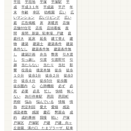
平坦
平坦地
平塚
平塚駅
平
成
平成３１年
平成築
平戸
年
末
年齢
幸区
幼稚園
広い
広
いマンション
広いリビング
広い
庭
広告掲載
床
床暖房
店舗
店舗付住宅
店長
店頭看板
座
間
座間、新築、駐車場、戸建
庭
庭付き
延床
延長
建て替え
建
物
建築
建築士
建築条件
建築
条件なし
建築条件無
建築条件無
し
建築計画
弁当
弊害
引き渡
し
引っ越し
引渡
引渡即可
引
越
当たらない
当たり
当社
影
響
役員会
後楽本舗
徒歩
徒歩
１０分
徒歩1分
徒歩２分
徒歩3
分
徒歩４分
徒歩5分
徒歩圏
徒歩圏内
心
心肺機能
必ず
必
死
必要
必見
忙し
快晴
怖く
ない
急行停車駅
恩田
恩田町
悠樹
悩み
悩んでいる
情報
情
熱
想定利回
愛犬
愛猫
感染
感染者数
感謝
慶応
懇親会
成
約
成約事例
我慢
戦い
戸塚
戸塚区
戸塚駅
戸建
戸建、向ヶ
丘遊園、溝の口、たまプラーザ、駐車