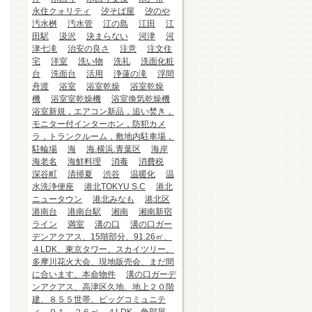
永住クォリティ
汐そば屋
汐のや
汚水桝
汚水管
江の島
江田
江
田駅
汲沢
決まらない
河津
河
津七滝
治安の良さ
注意
注文住
宅
洋室
洗い物
洗礼
洗面化粧
台
洗面台
活用
浄蓮の滝
浮間
舟渡
浴室
浴室乾燥
浴室乾燥
機
浴室室乾燥機
浴室換気乾燥機
浴室新規，エアコン新品，追い焚き，
モニター付インターホン，防犯カメ
ラ，トランクルーム，敷地内駐車場，
駐輪場
海
海.横浜.青葉区
海岸
海老名
海鮮料理
消毒
消費税
深谷町
清掃夏
渋谷
温暖化
温
水洗浄便座
港北TOKYU S.C
港北
ニュータウン
港北みなも
港北区
港南台
港南台駅
湘南
湘南新宿
ライン
満室
溝の口
溝の口ガー
デンアクアス、15階部分、91.26㎡、
４LDK、東京タワー、スカイツリー、
多摩川花火大会、現地販売会、まだ間
に合います、本命物件
溝の口ガーデ
ンアクアス、高津区久地、地上２０階
建、８５５世帯、ビッグコミュニテ