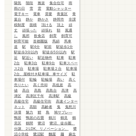
陽気
階段
雅楽
集合住宅
雨
雨の日
雪
雲
電動シャッター
電子キー
電車
需要
青葉区
青
葉台
静か
静かさ
静岡市
非課
税制度
面積
頂ける
頂上
頑
丈
頑張った
頑張れ
額
風通
し
風邪
飲食店
飼育
飼育可
飼育可能
首都圏版
馬絹
馬車
道
駅
駅4分
駅前
駅徒歩1分
駅徒歩3分以内
駅徒歩5分以内
駅
近
駅近い
駅近物件
駐車
駐車
2台
駐車3台
駐車9台
駐車スペー
ス2台
駐車場
駐車場２台
駐車場
2台、屋根付き駐車場、車サイズ
駐
車場付
駐輪
駐輪場
高い
高く
売りたい
高く売却
高低差
高
値
高台
高島
高島台
高津
高
津区
高津区千年
高津駅
高級
高級住宅
高級住宅街
高速インター
ネット
高額
高齢者
鬼
鬼怒川
決壊
魅力
鯉
鳥
鳩サブレ―
鴨居
鴨居の石畳
鶴川
鶴見
鶴
見区
鶴間
鷺沼
鷺沼、徒歩圏、
分譲、２LDK、リノベーション、
鷺
沼小学校
鷺沼駅
麵屋
麺
麻生