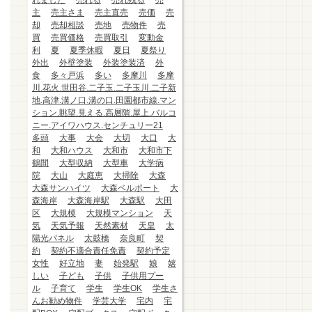
れました
売れる
売れ残る
売
主
売主さま
売主直売
売価
売
却
売却相談
売地
売物件
売
買
売買価格
売買取引
変動金
利
夏
夏季休暇
夏日
夏祭り
外出
外壁塗装
外装塗装済
外
食
多々戸浜
多い
多摩川
多摩
川.花火.世田谷.二子玉.二子玉川.二子新
地.高津.溝ノ口.溝の口.田園都市線.マン
ション.眺望.見える.高層階.屋上.バルコ
ニー.アイワハウス.センチュリー21
多頭
大事
大会
大切
大口
大
和
大和ハウス
大和市
大和市下
鶴間
大型収納
大型車
大学病
院
大山
大庭恵
大掃除
大森
大森サンハイツ
大森ベルポート
大
森海岸
大森海岸駅
大森駅
大田
区
大規模
大規模マンション
天
気
天気予報
天然素材
天皇
太
陽光パネル
太鼓橋
奈良町
契
約
契約不適合責任免責
契約予定
女性
好立地
妻
始発駅
娘
嬉
しい
子ども
子供
子供用プー
ル
子育て
学生
学生OK
学生さ
んお勧め物件
学芸大学
宅内
宅