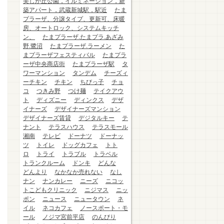
美しが丘公園，イルミネーション，新
築アパート，武蔵新城駅，駅近
たま
プラーザ、分譲タイプ、更新可、床暖
房、オートロック、システムキッチ
ン、
たまプラーザ.たまプラ.あざみ
野.鷺沼
たまプラーザ.ラーメン
た
まプラーザフェスティバル
たまプラ
ーザ中央商店街
たまプラーザ駅
タ
ワーマンション
タンデム
チーズィ
ーチキン
チキン
ちびっ子
チョ
コ
つきみ野
つけ麺
テイクアウ
ト
ディズニー
ディンクス
デザ
イナーズ
デザイナーズマンション
デザイナーズ賃貸
デジタルキー
テ
ナント
テラスハウス
テラスモール
湘南
テレビ
ドーナツ
ドーナッ
ツ
トイレ
ドッグカフェ
トト
ロ
トライ
トラブル
トラベル
トランクルーム
ドンキ
どんな
どんより
なかなか売れない
なし
ナン
ナンカレー
ニーズ
ニコッ
トこどもクリニック
ニジマス
ニッ
ポン
ニュース
ニュータウン
ネ
イル
ネコカフェ
ノースポート・モ
ール
ノジマ宮前平店
のんびり