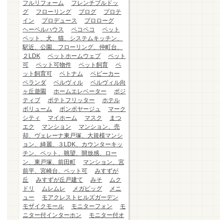
フルリフォーム
フレンチブルドッ
グ
フローリング
ブログ
プロテ
イン
プロデュース
プロローグ
ヘーベルハウス
ペコペコ
ペット
ペット、犬、猫、システムキッチン、
駅近、公園、フローリング、仲町台、
２LDK
ペットホームウェブ
ペット
可
ペット可物件
ペット飼育
ペ
ット飼育可
ベトナム
ベビーカー
ベランダ
ベルヴィル
ベルヴィル向
ヶ丘遊園
ホームエレベーター
ポジ
ティブ
ポテトフリッター
ホテル
ボリューム
ボンボヤージュ
マーク
シティ
マイホーム
マスク
まつ
エク
マンション
マンション、売
却、ヴェレーナ東戸塚、大規模マンシ
ョン、綺麗、３LDK、カウンターキッ
チン、ペット、眺望、開放感、ロー
ン、東戸塚、前田町
マンション、宮
前平、宮崎台、ペット可
みすずが
丘
みすずが丘戸建て
みそ
ムク
ドリ
ムレムレ
メガビッグ
メニ
ュー
モアクレストヒルズガーデン
モザイクモール
モニターフォン
モ
ニター付インターホン
モニター付オ