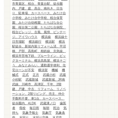
市青葉区、桜台、青葉台駅、徒歩圏
内、戸建、庭、高台、南向き、日当
り、駐車場、カースペース、みたけ台
小学校、みたけ台中学校、桜台保育
園、みたけ台幼稚園、たちばな台公
園、桜台第二公園、たちばな台病院、
桜台ビレッジ、古風、風情、ビンテー
ジ、アイワハウス
横浜線
横浜線十
日市場駅
横浜銀行
横浜駅
横浜
駅徒歩、新規内装リフォーム済、平沼
橋、戸部、高島町、相鉄線、京急線、
横浜市営地下鉄、ブルーライン、ビッ
グターミナル、横浜高島屋、横浜そご
う、みなとみらい、通勤通学便利、住
宅ローンが不安
横須賀
機械
機
械式
正式
正月
武蔵小杉
武蔵
小杉駅
武蔵新城
武蔵新城、JR南
武線、川崎市、高津区、千年、2階
建、戸建、中古、リフォーム、リノベ
ーション、2階リビング、売主、仲介
手数料不要、車1台、カースペース、
徒歩圏内、4LDK
武蔵溝ノ口
歯医
者
母校
毎日雨
毎朝
民泊
気
持ち
気象予報士
気象庁
気象条
件
水回り
水回り交換
水戸市