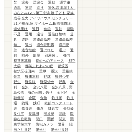
焚
退去
送迎会
通勤
通学路
通風
速完
造り
連休.高津.涼しい.
みなとみらい.第三京浜.娘.子ども.家族.
成長.全力.アイワハウス.センチュリー
21.不動産.家.マイホーム.田園都市線.
連休明け
連日
進学
運動
運動
不足
運用
過信
過信は禁物
道
具
道路
道路高低差
道路高低差
無し
遠出
適合証明書
適用要
件
遮音性能
選ばれた
選ぶ
避
難
郊外
部屋
部屋探し
都内
都営浅草線
都心へのアクセス
都立
大学
都筑ふれあいの丘
都筑区
都筑区荏田南
重厚
重説
重量鉄
骨造
野川本町
野球
野球少年
野生
野良猫
野菜炒め
野鳥
金
利
金沢
金沢八景
金沢八景，野
島公園，海の公園，釣り
金沢区
金
融機関
金額
金魚
釣り堀
釣り
場
釣堀
鉄町
鉄筋コンクリート
造
鉄骨造
鎌倉
鎌倉市
長期優
良住宅
長津田
開放感
閑静
閑
静な住宅街
間口
関係
関東
関
東学院大学
防犯カメラ
限界
陽
当たり良好
陽当り
陽当り良好