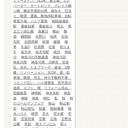
ミリータイプ、3LDK、最上階、エレ
ベーター、オートロック、グレイス鶴
ヶ峰、横浜市旭区白根、南向き、日当
り、眺望、通風、敷地内駐車場、自転
車置き場、バイク置場
相鉄線瀬谷
駅
看板効果
看板収入
県立
県
立三ツ池公園
真夏日
眺め
眺
望
瞬間的
矢野口
知恵
石垣
石田
石田悠樹
砂場
破格
確
率
礼金0
社員寮
社長
祈りま
す
祐天寺
祐天寺駅
祝日
神奈
川
神奈川の不動産屋
神奈川区
神奈川県
神奈川県、川崎市、宮前
区、水沢、たまプラーザ、築浅、2階
建、リノベーション、3LDK、庭、駐
車場、眺望、売主、仲介手数料不要、
リビング広い、バス便豊富、尻手黒川
道路、ロフト、畑、リフォーム済み、
田園風景
神明町
神木本町
神楽
坂
神様
神泉
神社
私
秋
秋
のゴールデンフェア
秋山
秋山智
宏
秋山智弘
秋葉
税制優遇
積
水ハウス
積雪
空き
空き家
空
室
空室対策
空家
立地
立野台
公園
笑顔
第５フジビル
筋ト