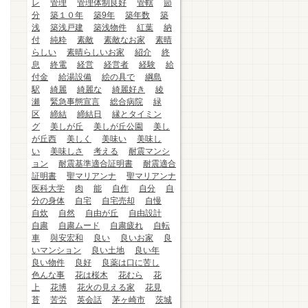
レ
管理
管理体制良好
管轄
節
分
築１０年
築9年
築年数
築
浅
築浅戸建
築浅物件
紅葉
納
付
純粋
素敵
素敵なお家
素晴
らしい
素晴らしいお家
紹介
終
息
終電
経営
経営者
経験
給
付金
給湯設備
絵の具で
綱島
駅
綺麗
綺麗な
綺麗好き
綾
瀬
緊急事態宣言
総合病院
緑
区
締結
締結日
縁とタイミン
グ
美しが丘
美しが丘公園
美し
が丘西
美しく
美味い
美味し
い
美味しさ
考える
耐震マンシ
ョン
耐震基準適合証明書
耐震適合
証明書
聖マリアンナ
聖マリアンナ
医科大学
肉
能
自作
自分
自
分の身体
自宅
自宅売却
自慢
自炊
自然
自由が丘
自由設計
自粛
自粛ムード
自粛疲れ
自転
車
與安宏和
良い
良いお家
良
いマンション
良い土地
良い年
良い物件
良好
良薬は口に苦し
色んな事
花は桜木
花むら
花
上
花博
花火の見える家
花見
苔
苦労
英会話
茅ヶ崎市
茨城