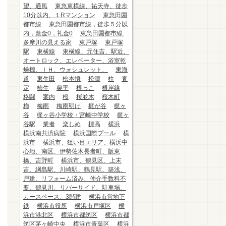
望、通風
東急東横線、祐天寺、徒歩
10分以内、１Rマンション
東急田園
都市線
東急田園都市線，徒歩５分以
内，敷金0，礼金0
東急田園都市線.
多摩川の見える家
東戸塚
東戸塚
駅
東横線
東横線、元住吉、駅近、
オートロック、エレベーター、浴室乾
燥機、ＩＨ、ウォシュレット、
東海
道
東生田
松本悟
松濤
柱
査
定
柿生
栗平
根っこ
根岸線
格闘
案内
桜
桜並木
桜木町
梅
梅雨
梅雨明け
梶が谷
梶ヶ
谷
梶ヶ谷小学校・宮崎中学校
梶ヶ
谷駅
業者
楽しめ
標高
横浜
横浜南共済病院
横浜国際プール
横
浜市
横浜市、狙い目エリア、横浜中
心地、南区、伊勢佐木長者町、阪東
橋、吉野町
横浜市、鶴見区、上末
吉、綱島駅、川崎駅、鶴見駅、築浅、
戸建、リフォーム済み、仲介手数料不
要、鶴見川、リバーサイド、駐車場、
カースペース、3階建
横浜市営地下
鉄
横浜市役所
横浜市戸塚区
横
浜市港北区
横浜市都筑区
横浜市都
筑区茅ヶ崎中央
横浜市青葉区
横浜