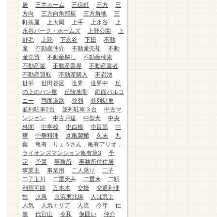
居
三井ホーム
三保町
三方
三
方向
三方向角部屋
三方角地
三
軒茶屋
上大岡
上手
上永谷
上
永谷パーク・ホームズ
上野公園
上
野毛
上陸
下永谷
下田
不動
産
不動産仲介
不動産売却
不動
産売買
不動産探し
不動産検索
不動産業
不動産業界
不動産業者
不動産買取
不動産購入
不忍池
世帯
世田谷区
世界
世界中
丘
の上のパン屋
丘陵地帯
両面バルコ
ニー
両面道路
並列
並列駐車
並列駐車2台
並列駐車３台
中古マ
ンション
中古戸建
中型犬
中央
林間
中学校
中白根
中目黒
中
華
中華料理
丸亀製麵
久末
九
葉
亀有，りょうさん，亀有アリオ，
ライオンズマンション亀有第3
予
定
予算
事務所
事務所付住居
事業主
事業用
二人乗り
二子
二子玉川
二重天井
二重床
二駅
利用可能
五本木
交換
交通利便
性
京急
京浜東北線
人は武士
人気
人気エリア
人流
今年
仕
事
代官山
令和
仮囲い
仲介