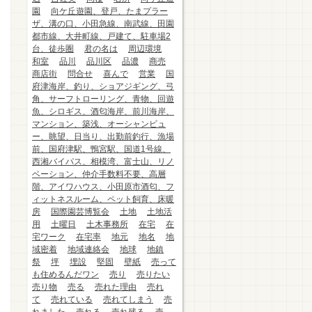
園
向ケ丘遊園、登戸、たまプラー
ザ、溝の口、小田急線、南武線、田園
都市線、大井町線、戸建て、駐車場2
台、徒歩圏
君の名は
周辺環境
和室
品川
品川区
品濃
商売
商店街
問合せ
喜んで
営業
国
府津海岸、釣り、ショアジギング、弓
角、サーフトローリング、青物、回遊
魚、シロギス、酒匂海岸、前川海岸、
マンション、築浅、オーシャンビュ
ー、眺望、日当り、出勤前釣行、漁場
前、国府津駅、鴨宮駅、国道1号線、
西湘バイパス、相模湾、富士山、リノ
ベーション、仲介手数料不要、高層
階、アイワハウス、小田原市酒匂、フ
ィットネスルーム、ペット飼育、床暖
房
国際園芸博覧会
土地
土地活
用
土曜日
土木事務所
在宅
在
宅ワーク
在宅率
地元
地名
地
域密着
地域連絡会
地球
地鎮
祭
坪
埋設
堅固
壁紙
売って
も住めるんだワン
売り
売りたい
売り物
売る
売れた理由
売れ
て
売れている
売れてしまう
売