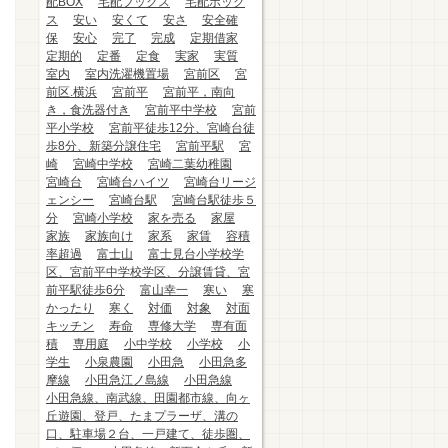
配BOX
宅配ブックス
宅配ボック
ス
安い
安くて
安さ
安全確
保
安心
完了
完成
定期借家
定期的
定番
定食
実家
実質
室内
室内洗濯機置場
宮前区
宮
前区.横浜
宮前平
宮前平，南向
き，食洗器付き
宮前平中学校
宮前
平小学校
宮前平徒歩12分、宮崎台徒
歩8分、新築分譲住宅
宮前平駅
宮
崎
宮崎中学校
宮崎二葉幼稚園
宮崎台
宮崎台ハイツ
宮崎台リージ
ェンシー
宮崎台駅
宮崎台駅徒歩５
分
宮崎小学校
家を売る
家屋
家族
家族向け
家系
家賃
容積
率超過
富士山
富士見台小学校学
区、宮前平中学校学区、分譲賃貸、宮
前平駅徒歩6分
富山幸一
寒い
寒
かったり
寒く
対価
対象
対面
キッチン
寿命
専修大学
専有面
積
専用庭
小中学校
小学校
小
学生
小泉農園
小田急
小田急多
摩線
小田急江ノ島線
小田急線
小田急線、南武線、田園都市線、向ヶ
丘遊園、登戸、たまプラーザ、溝の
口、駐車場２台、一戸建て、徒歩圏、