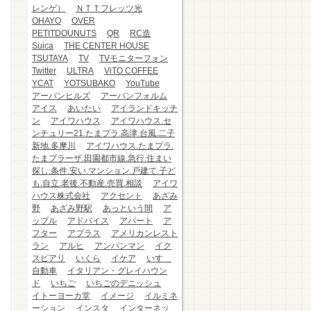
レンゲ）
ＮＴＴフレッツ光
OHAYO
OVER
PETITDOUNUTS
QR
RC造
Suica
THE CENTER HOUSE
TSUTAYA
TV
TVモニターフォン
Twitter
ULTRA
ViTO COFFEE
YCAT
YOTSUBAKO
YouTube
アーバンヒルズ
アーバンフォルム
アイス
あいたい
アイランドキッチ
ン
アイワハウス
アイワハウス.セ
ンチュリー21.たまプラ.高津.台風.二子
新地.多摩川
アイワハウス.たまプラ.
たまプラーザ.田園都市線.急行.住まい
探し.条件.安い.マンション.戸建て.子ど
も.自立.老後.不動産.売買.相談
アイワ
ハウス株式会社
アクセント
あざみ
野
あざみ野駅
あっという間
ア
ップル
アドバイス
アパート
ア
フター
アプラス
アメリカンレスト
ラン
アルヒ
アンパンマン
イク
スピアリ
いくら
イケア
いすゞ
自動車
イタリアン・グレイハウン
ド
いちご
いちごのデニッシュ
イトーヨーカ堂
イメージ
イルミネ
ーション
インスタ
インターネッ