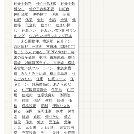
仲介手数料
仲介手数料0
仲介手数
料なし
仲介手数料不要
仲町台
仲町台駅
伊勢原市
伊東
伊豆
休暇
休業
会社
会話
会議
低
価格
低金利
住まい
住まい探
し
住みたい
住みたい市区町村ラン
キング
住みたい街ランキング日本
一、未公開物件、横浜駅、徒歩７分、
西区岡野、公道面、整形地、閑静住宅
地、知る人ぞ知る、TEPPAN物件、将
来の資産価値、更地、東海道線、横須
賀線、湘南新宿ライン、京急線、横浜
市営地下鉄ブルーライン、東急東横
線、みなとみらい線、横浜高島屋
住
んでみたい
住宅
住宅ローン
住
宅ローン、難易度高め、あきらめな
い
住宅取得等資金
住宅地
住宅
用
住宅街
住環境良好
体調管
理
何故
供給
依頼
価値
価
格
価格設定
便利
便利な立地
係る
保岡
保岡佳潔
保木
保育
園
修繕
倉庫
借りたい
借入
値段
偉大
傾き
元住吉
元年
元気
元石川
元石川町
充実共用
部
充実設備
先生
先行
先行契