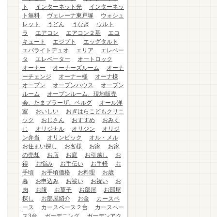
ト
インターネット光
インターネッ
ト無料
ヴェレーナ東戸塚
ウォシュ
レット
うどん
うなぎ
ウルト
ラ
エアコン
エアコン２基
エコ
キュート
エジプト
エッグタルト
エバライトデュオ
エリア
エレベー
タ
エレベーター
オートロック
オーナー
オーナーズルーム
オーナ
ーチェンジ
オーナー様
オーナ様
オープン
オープンハウス
オープン
ルーム
オープンルーム、現地販売
会、たまプラーザ、ベルグ
オール洋
室
おいしい
おぎはらこどもクリニ
ック
おじさん
おすすめ
おみく
じ
オリジナル
オリジン
オリジ
ン弁当
オリンピック
オル・メル
お住まい探し
お客様
お家
お家
の売却
お店
お庭
お引越し
お
得
お悩み
お手伝い
お手軽
お
手頃
お手頃価格
お料理
お歳
暮
お申込み
お祓い
お祝い
お
肉
お腹
お菓子
お部屋
お部屋
探し
お部屋紹介
お金
カースペ
ース
カースペース２台
カースペー
ス3台
ガーデニング
ガーデンアク