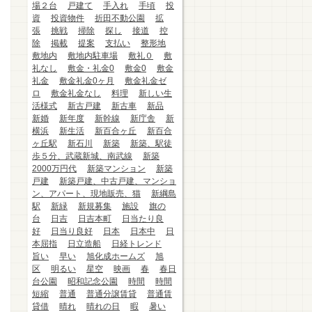
場２台
戸建て
手入れ
手頃
投
資
投資物件
折田不動公園
拡
張
挑戦
掃除
探し
接道
控
除
掲載
提案
支払い
整形地
敷地内
敷地内駐車場
敷礼０
敷
礼なし
敷金・礼金0
敷金0
敷金
礼金
敷金礼金0ヶ月
敷金礼金ゼ
ロ
敷金礼金なし
料理
新しい生
活様式
新古戸建
新古車
新品
新婚
新年度
新幹線
新庁舎
新
横浜
新生活
新百合ヶ丘
新百合
ヶ丘駅
新石川
新築
新築、駅徒
歩５分、武蔵新城、南武線
新築
2000万円代
新築マンション
新築
戸建
新築戸建、中古戸建、マンショ
ン、アパート、現地販売、猫
新綱島
駅
新緑
新規募集
施設
旗の
台
日吉
日吉本町
日当たり良
好
日当り良好
日本
日本中
日
本屈指
日立造船
日経トレンド
旨い
早い
旭化成ホームズ
旭
区
明るい
星空
映画
春
春日
台公園
昭和記念公園
時間
時間
短縮
普通
普通分譲賃貸
普通賃
貸借
晴れ
晴れの日
暇
暑い