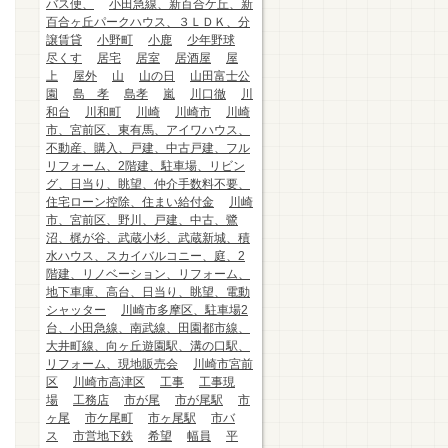
バス便、
小田急線、新百合ケ丘、新
百合ヶ丘パークハウス、３ＬＤＫ、分
譲賃貸
小野町
小鹿
少年野球
尽くす
居宅
居室
居酒屋
屋
上
屋外
山
山の日
山田富士公
園
島 孝
島孝
嵐
川口徹
川
和台
川和町
川崎
川崎市
川崎
市、宮前区、東有馬、アイワハウス、
不動産、購入、戸建、中古戸建、フル
リフォーム、2階建、駐車場、リビン
グ、日当り、眺望、仲介手数料不要、
住宅ローン控除、住まい給付金
川崎
市、宮前区、野川、戸建、中古、鷺
沼、梶が谷、武蔵小杉、武蔵新城、積
水ハウス、スカイバルコニー、庭、2
階建、リノベーション、リフォーム、
地下車庫、高台、日当り、眺望、電動
シャッター
川崎市多摩区、駐車場2
台、小田急線、南武線、田園都市線、
大井町線、向ヶ丘遊園駅、溝の口駅、
リフォーム、現地販売会
川崎市宮前
区
川崎市高津区
工事
工事現
場
工務店
市が尾
市が尾駅
市
ヶ尾
市ケ尾町
市ヶ尾駅
市バ
ス
市営地下鉄
希望
幅員
平