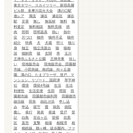
ィ、９１．２６㎡、４LDK、角部屋、
東京タワー、スカイツリー、新宿高層
ビル群、多摩川花火大会
溝の口駅
激レア
濁流
瀬谷
瀬谷区
瀬谷
駅
災害
無し
無垢材
無料
無
料査定
無料相談
無料見積
焼
肉
照明
照明器具
熱い
熱中
症
片づけ
物件
物件不足
物件
紹介
特典
犬
犬蔵
狩り
独り
身
独立
独立洗面台
猫
猫相
談
猫飼育
猿
玄関
率
玉川
王禅寺ふるさと公園
王禅寺東
珍し
い
現地販売会
現地販売会、田園都
市線、小田急線、南武線、向ヶ丘遊
園、溝の口、たまプラーザ、登戸、マ
ンション、リゾート、国府津
琴平神
社
環境
環状4号線
生活
生活
利便性
生活至便
生田
用賀
田
園都市線
田園都市線利用
田園都市
線沿線
田奈
由比ガ浜
申し込
み
申込
留守
畳
病気
病院
癒し
発行
発表
発達
登戸
登
記
白鳥
百合ヶ丘
皆様
目黒
区
直売
直撃
相場
相模湾
相
談
相鉄線、鶴ヶ峰、徒歩圏内、ファ