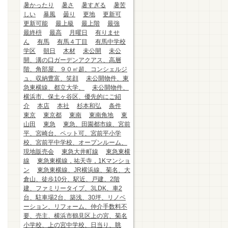
暑かったり
暑さ
暑すぎる
暑苦
しい
暴風
曇り
更地
更新可
更新可能
最上級
最上階
最強
最終枡
最高
月曜日
有りませ
ん
有馬
有馬４丁目
有馬中学校
学区
朝日
木材
未公開
未公
開、溝の口ガーデンアクアス、高層
階、角部屋、９０㎡超、コンシェルジ
ュ、収納豊富、笑顔
未公開物件、東
急東横線、都立大学、
未公開物件、
横浜市、保土ヶ谷区、優先的にご紹
介
本店
本社
杉本和弘
条件
東京
東京都
東南
東南角地
東
山田
東急
東急、田園都市線、宮前
平、宮崎台、ペット可、宮前平小学
校、宮前平中学校、オープンルーム、
現地販売会
東急大井町線
東急東横
線
東急東横線，祐天寺，1Kマンショ
ン
東急東横線、JR横浜線、菊名、大
倉山、徒歩10分、駅近、戸建、2階
建、ファミリータイプ、3LDK、車2
台、駐車場2台、築浅、30坪、リノベ
ーション、リフォーム、仲介手数料不
要、売主、横浜市鶴見区上の宮、菊名
小学校、上の宮中学校、日当り、眺