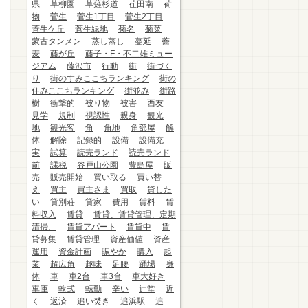
県
草柳園
草薙杉道
荏田南
荷
物
菅生
菅生1丁目
菅生2丁目
菅生ケ丘
菅生緑地
菊名
菊菜
蒙古タンメン
蒸し蒸し
蔓延
蕎
麦
藤が丘
藤子・F・不二雄ミュー
ジアム
藤沢市
行動
街
街づく
り
街のすみここちランキング
街の
住みここちランキング
街並み
街路
樹
衝撃的
被り物
被害
西友
見学
規制
視認性
親身
観光
地
観光客
角
角地
角部屋
解
体
解除
記録的
設備
設備充
実
試算
読売ランド
読売ランド
前
課税
谷戸山公園
豊島屋
販
売
販売開始
買い取る
買い替
え
買主
買主さま
買取
貸した
い
貸別荘
貸家
費用
賃料
賃
料収入
賃貸
賃貸、賃貸管理、定期
清掃、
賃貸アパート
賃貸中
賃
貸募集
賃貸管理
資産価値
資産
運用
資金計画
賑やか
購入
起
業
超広角
趣味
足腰
踊場
身
体
車
車2台
車3台
車大好き
車庫
軟式
転勤
辛い
辻堂
近
く
返済
追い焚き
追浜駅
追