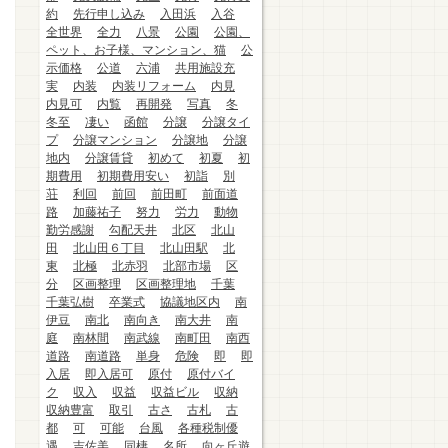
約
先行申し込み
入田浜
入谷
全世界
全力
八景
公園
公園、
ペット、お子様、マンション、猫
公
示価格
公道
六浦
共用施設充
実
内装
内装リフォーム
内見
内見可
内覧
再開発
写真
冬
冬至
凄い
函館
分譲
分譲タイ
プ
分譲マンション
分譲地
分譲
地内
分譲賃貸
初めて
初夏
初
期費用
初期費用安い
初詣
別
荘
利回
前回
前田町
前面道
路
加藤祐子
努力
労力
動物
勤労感謝
勾配天井
北区
北山
田
北山田６丁目
北山田駅
北
東
北極
北赤羽
北部市場
区
分
区画整理
区画整理地
千葉
千葉弘樹
卒業式
協議地区内
南
伊豆
南北
南向き
南大井
南
庭
南林間
南武線
南町田
南西
道路
南道路
単身
危険
即
即
入居
即入居可
原付
原付バイ
ク
収入
収益
収益ビル
収納
収納豊富
取引
古さ
古札
古
都
可
可能
台風
各種税制優
遇
吉佐美
同棲
名所
向ヶ丘遊