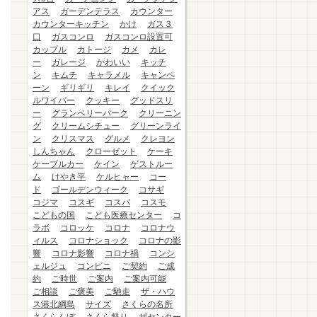
アス
ガーデンテラス
カウンター
カウンターキッチン
かけ
ガス３
口
ガスコンロ
ガスコンロ設置可
カップル
カトージ
カメ
カレ
ー
ガレージ
かわいい
キッチ
ン
キムチ
キャラメル
キャンペ
ーン
ギリギリ
キレイ
クイック
ルワイパー
クッキー
グッドスリ
ー
グランベリーパーク
クリーニン
グ
クリームシチュー
グリーンライ
ン
クリスマス
グルメ
クレヨン
しんちゃん
クローゼット
ケーキ
ケーブルカー
ケイン
ゲストルー
ム
けやき平
ケルヒャー
コー
ド
ゴールデンウィーク
コサギ
コジマ
コスギ
コスパ
コスモ
こどもの国
こども医療センター
コ
ラボ
コロッケ
コロナ
コロナウ
ィルス
コロナショック
コロナの影
響
コロナ影響
コロナ禍
コンシ
ェルジュ
コンビニ
ご契約
ご成
約
ご時世
ご案内
ご案内可能
ご相談
ご褒美
ご馳走
ザ・ハウ
ス港北綱島
サイズ
さくらの名所