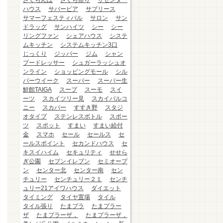
さくらんぼ
さくら祭り
ザセンター
ハウス
サバービア
サブリース
サマーフェスティバル
サロン
サン
ドラッグ
サンハイツ
シー
シー
リングファン
シェアハウス
システ
ムキッチン
システムキッチン3口
じっくり
ジッパー
ジム
シャン
プードレッサー
シュガーラッシュオ
ンライン
ショッピングモール
シル
バーウイーク
スーパー
スーパー生
鮮館TAIGA
スープ
スーモ
スイ
ーツ
スカイツリー見
スカイバルコ
ニー
スカパー
すすき野
スタジ
オタイプ
ステンレスボトル
スポー
ツ
スポット
すまい
すまい給付
金
スマホ
セール
セールス
セ
ールスポイント
セカンドハウス
セ
キスイハイム
セキュリティ
せせら
ぎ公園
セブンイレブン
セミオープ
ン
センター北
センター南
セン
チュリー
センチュリー２１
センチ
ュリー21アイワハウス
ダイエット
タイミング
タイヤ置場
タイル
タイル張り
たまプラ
たまプラー
ザ
たまプラーザ，
たまプラーザ，