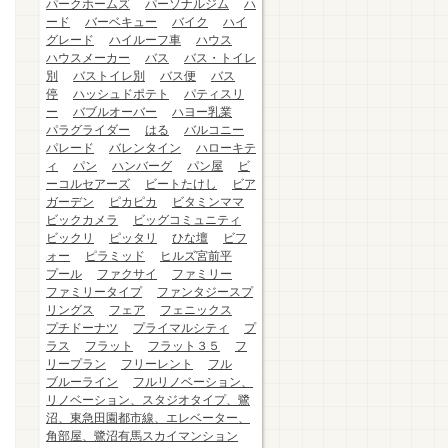
パークホームズ
パーソナルジム
ハ
ード
バーベキュー
バイク
ハイ
グレード
ハイルーフ車
ハウス
ハウスメーカー
バス
バス・トイレ
別
バストイレ別
バス便
バス
停
ハッシュドポテト
パティスリ
ー
バブルオーバー
ハヨー乳業
パラグライダー
はる
バルコニー
パレード
バレンタイン
ハローキテ
ィ
パン
ハンバーグ
パン屋
ビ
ーコルセアーズ
ビートたけし
ビア
ガーデン
ピカピカ
ビタミンママ
ビックカメラ
ビッグコミュニティ
ビックリ
ピッタリ
ひな壇
ビフ
ォー
ピラミッド
ヒルズ宮前平
プール
ファクサイ
ファミリー
ファミリータイプ
ファンタジースプ
リングス
フェア
フェニックス
プチドーナツ
プライマルシティ
プ
ラス
フラット
フラット３５
フ
リープラン
フリーレント
フル
ブルーライン
フルリノベーション、
リノベーション、スタジオタイプ、鷺
沼、東急田園都市線、エレベーター、
角部屋、鷺沼有馬スカイマンション