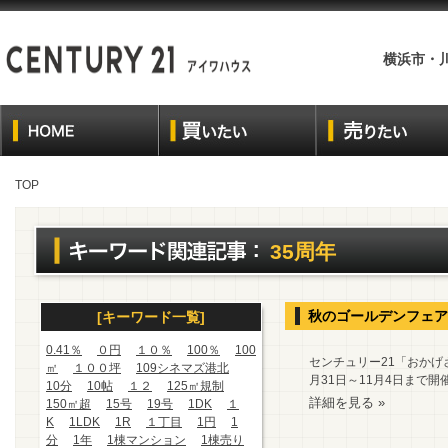
横浜市・
TOP
35周年
秋のゴールデンフェア
[キーワード一覧]
0.41％
０円
１０％
100％
100
センチュリー21「おかげ
㎡
１００坪
109シネマズ港北
月31日～11月4日まで開
10分
10帖
１２
125㎡規制
詳細を見る »
150㎡超
15号
19号
1DK
１
K
1LDK
1R
１丁目
1円
1
分
1年
1棟マンション
1棟売り