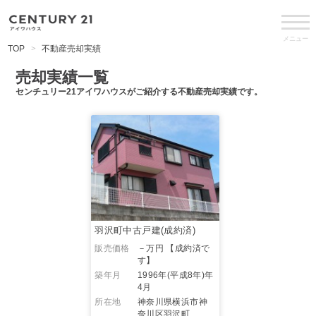
メニュー
TOP
不動産売却実績
売却実績一覧
センチュリー21アイワハウスがご紹介する不動産売却実績です。
羽沢町中古戸建(成約済)
販売価格
－万円
【成約済で
す】
築年月
1996年(平成8年)年
4月
所在地
神奈川県横浜市神
奈川区羽沢町