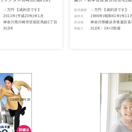
－万円
【成約済です】
－万円
【成約済です】
販売価格
2011年(平成23年)年1月
1986年(昭和61年)年11
築年月
神奈川県川崎市宮前区馬絹1丁目
神奈川県横浜市青葉区若
所在地
3LDK
3LDK・1K×2部屋
間取り