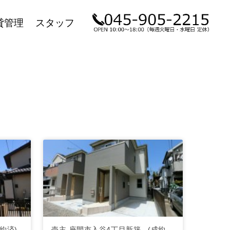
貸管理
スタッフ
約済)
売主-座間市入谷4丁目新築...(成約