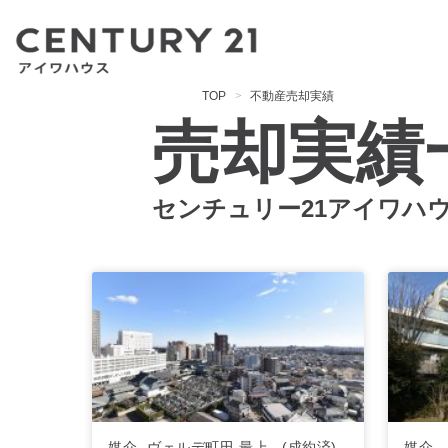
TOP
不動産売却実績
売却実績
センチュリー21アイワハ
媒介- ヴェルデ町田 最上...(成約済)
媒介 