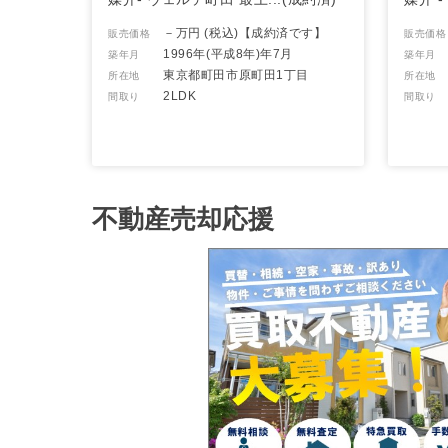
－万円 (税込)
【成約済です】
販売価格
販売価格
1996年(平成8年)年7月
築年月
築年月
東京都町田市原町田1丁目
所在地
所在地
2LDK
間取り
間取り
不動産売却応援