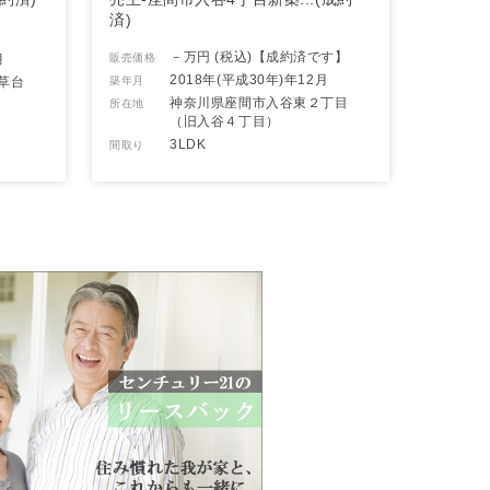
済)
－万円 (税込)
【成約済です】
月
販売価格
2018年(平成30年)年12月
草台
築年月
神奈川県座間市入谷東２丁目
所在地
（旧入谷４丁目）
3LDK
間取り