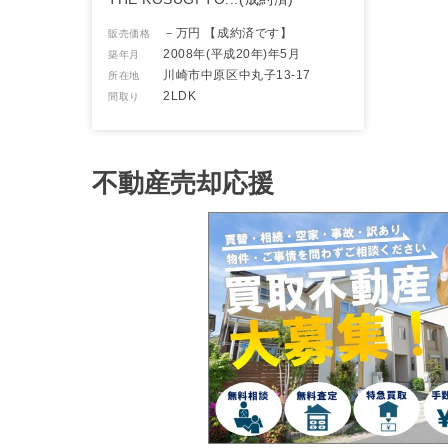
－万円
【成約済です】
販売価格
2008年(平成20年)年5月
築年月
川崎市中原区中丸子13-17
所在地
2LDK
間取り
不動産売却応援